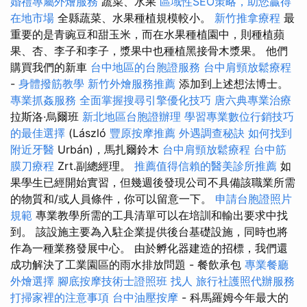
婚禮專屬外燴服務
蔬菜、水果
區域性SEO策略，助您贏得
在地市場
全縣蔬菜、水果種植規模較小。
新竹推拿療程
最
重要的是青豌豆和甜玉米，而在水果種植園中，則種植蘋
果、杏、李子和李子，漿果中也種植黑接骨木漿果。 他們
購買我們的新車
台中地區的台胞證服務
台中肩頸放鬆療程
-
身體撥筋教學
新竹外燴服務推薦
添加到上述想法博士。
專業抓姦服務
全面掌握搜尋引擎優化技巧
唐六典專業治療
拉斯洛·烏爾班
新北地區台胞證辦理
學習專業數位行銷技巧
的最佳選擇
(László
豐原按摩推薦
外遇調查秘訣
如何找到
附近牙醫
Urbán)，馬扎爾鈴木
台中肩頸放鬆療程
台中筋
膜刀療程
Zrt.副總經理。
推薦值得信賴的醫美診所推薦
如
果學生已經開始實習，但幾週後發現公司不具備該職業所需
的物質和/或人員條件，你可以留意一下。
申請台胞證照片
規範
專業教學所需的工具清單可以在培訓和輸出要求中找
到。 該設施主要為入駐企業提供後台基礎設施，同時也將
作為一種業務發展中心。 由於孵化器建造的招標，我們還
成功解決了工業園區的雨水排放問題 - 餐飲承包
專業餐廳
外燴選擇
腳底按摩技術士證照班
找人
旅行社護照代辦服務
打掃家裡的注意事項
台中油壓按摩
- 科馬羅姆今年最大的