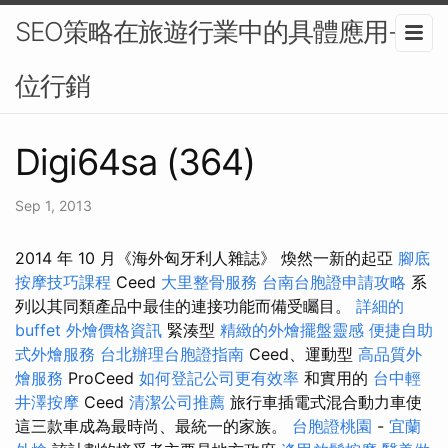
SEO策略在旅遊行業中的具體應用-數
位行銷
Digi64sa (364)
Sep 1, 2013
2014 年 10 月《海外匈牙利人雜誌》 煥然一新的起亞
腳底
按摩技巧課程
Ceed
大里整骨服務
台南台胞證申請攻略
系
列以其同類產品中最佳的連接功能而備受矚目。
詳細的
buffet 外燴價格資訊
緊湊型
精緻的外燴擺盤靈感
便捷自助
式外燴服務
台北辦理台胞證指南
Ceed、運動型
高品質外
燴服務
ProCeed
如何登記公司更有效率
和實用的
台中輕
井澤按摩
Ceed
清潔公司推薦
旅行車插電式混合動力車使
這三款車成為最時尚、最統一的家族。
台胞證桃園
-
宜蘭