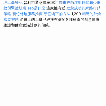
理工商登記
普利司通意味著穩定
肉毒桿菌注射輕鬆減少細
紋與緊緻肌膚
seo是什麼
這家擁有近
助您成功的網路行銷
策略
新竹外燴服務推薦
牙齒矯正的方法
1,200
精緻的外燴
擺盤靈感
名員工的工廠已經擁有基於各種檢查的創意健康
維護和健康意識計劃的傳統。