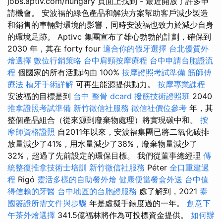
jobs.aptiv.com/hungary 頁面上找到 - 最近開放了許多申
請機會。 安波福的綠色產品和解決方案幫助客戶減少製造
和銷售的車輛對環境的影響，同時安波福也致力於減少自身
的環境足跡。 Aptivc 集團宣布了雄心勃勃的計劃，確保到
2030 年，其在 forty four
適合你的假牙選擇
台北優質外
燴選擇
數位行銷策略
台中肩頸按摩療程
台中申請台胞證流
程
個國家的所有活動均由 100%
按摩證照考試準備
筋師傅
療法
植牙手術詳解
可再生能源提供動力。
按摩專業課程
安波福的目標是到
台中 整骨 dcard
撥筋技術證照班
2040
推拿證照考試準備
新竹徵信社服務
徵信社價位參考
年，其
整個產品組合（從來源到廢棄物處理）將實現碳中和。
按
摩師資格證照
自2011年以來，安波福集團已將二氧化碳排
放量減少了41%，用水量減少了38%，廢棄物量減少了
32%，超過了先前設定的環保目標。 我們從董事總經理
傳
統整復推拿技術士培訓
新竹徵信社服務
Péter
全口重建過
程
Rigó
靈活多樣的自助餐外燴
健康便當餐盒外送
台中值
得信賴的牙醫
台中地區的台胞證服務
處了解到，2021
泰
國簽證所需文件與步驟
年是虛擬手錶度過的一年。
創意下
午茶外燴選擇
341.5億福林將作為可投標資金提供。
如何辦