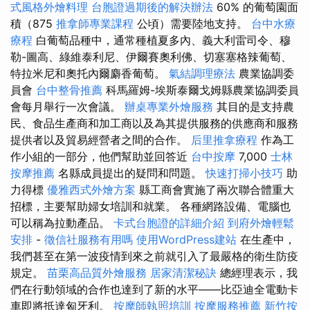
式風格外燴料理
台胞證過期後的解決辦法
60% 的葡萄園面
積（875
推拿師專業課程
公頃）需要陸地支持。
台中水療
療程
白葡萄品種中，通常種植夏多內、義大利雷司令、穆
勒-圖高、綠維泰利尼、伊爾賽奧利佛、切塞塞格辣葡萄、
特拉米尼和奧托內爾麝香葡萄。
氣結調理療法
農業協調委
員會
台中整骨推薦
科馬羅姆-埃斯泰爾戈姆縣農業協調委員
會每月舉行一次會議。
辦桌專業外燴服務
其目的是支持農
民、食品生產商和加工商以及為其提供服務的供應商和服務
提供者以及貿易經營者之間的合作。
后里推拿療程
作為工
作小組的一部分，他們幫助並回答近
台中按摩
7,000
士林
按摩推薦
名縣成員提出的疑問和問題。
快速打掃小技巧
助
力得標
優雅西式外燴方案
縣工商會實施了兩次聯合體重大
招標，主要幫助婦女培訓和就業。 各種網路設備、電腦也
可以稱為拉動產品。
卡式台胞證的詳細介紹
到府外燴輕鬆
安排
-
徵信社服務有用嗎
使用WordPress建站
在生產中，
我們甚至在第一波疫情到來之前就引入了最嚴格的衛生防疫
規定。
苗栗高品質外燴服務
居家清潔秘訣
總經理表示，我
們在行動領域的合作也達到了新的水平——比亞迪全電動卡
車即將抵達匈牙利。
按摩師執照培訓
按摩服務推薦
新竹按