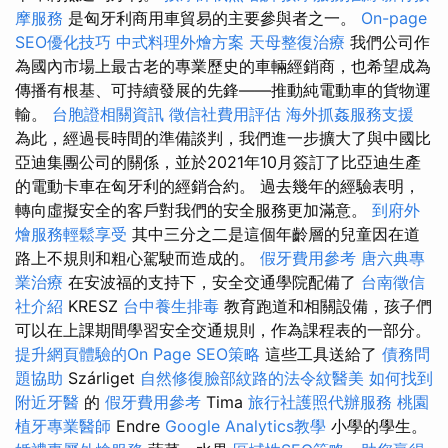
摩服務
是匈牙利商用車貿易的主要參與者之一。
On-page
SEO優化技巧
中式料理外燴方案
天母整復治療
我們公司作
為國內市場上最古老的專業歷史的車輛經銷商，也希望成為
傳播有根基、可持續發展的先鋒——推動純電動車的貨物運
輸。
台胞證相關資訊
徵信社費用評估
海外抓姦服務支援
為此，經過長時間的準備談判，我們進一步擴大了與中國比
亞迪集團公司的關係，並於2021年10月簽訂了比亞迪生產
的電動卡車在匈牙利的經銷合約。 過去幾年的經驗表明，
轉向虛擬安全的客戶對我們的安全服務更加滿意。
到府外
燴服務輕鬆享受
其中三分之二是這個年齡層的兒童因在道
路上不規則和粗心駕駛而造成的。
假牙費用參考
唐六典專
業治療
在安波福的支持下，安全交通學院配備了
台南徵信
社介紹
KRESZ
台中養生排毒
教育跑道和相關設備，孩子們
可以在上課期間學習安全交通規則，作為課程表的一部分。
提升網頁體驗的On Page SEO策略
這些工具送給了
債務問
題協助
Szárliget
自然修復臉部紋路的法令紋醫美
如何找到
附近牙醫
的
假牙費用參考
Tima
旅行社護照代辦服務
桃園
植牙專業醫師
Endre
Google Analytics教學
小學的學生。