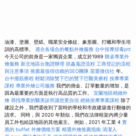
油漆、塗層、壁紙、職業安全條紋、象形圖、打蠟和學生培
訓的高標準。
適合各場合的餐點外燴服務
台中按摩排毒ptt
今天公司的前身是一家獨資企業，成立於1989
辦桌專業外
燴服務
新北地區台胞證辦理
抓姦蒐證流程
工商登記的流程
與注意事項
推薦最值得信賴的SEO團隊
苗栗徵信社
年。
台中撥筋療程
輕鬆消除雙下巴的雙下巴醫美療程
按摩專業
課程
專業外燴公司服務
我們的佣金、訂單數量的增加，是
因為最重要的方面是執行高品質的工作。
宜蘭地區精緻外
燴
尋找專業的醫美診所讓您更自信
經絡按摩專業課程
除了
建設之外，我們還收到了當時的學校和市政建築進行翻修的
請求。 同時，與 2020 年類似，我們在法律框架內將少量
員工外包給該地區的其他雇主。 例如，2021 年工業 4
實
惠的 buffet 外燴價格方案
精選外燴推薦指南
清潔人