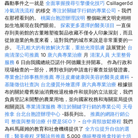
轟動事件之一就是
全面掌握搜尋引擎優化技巧
Csillagerőd
冷氣清洗流程
的移交
專注於關鍵字行銷的專業公司
- 我們
在那裡看到的。
桃園台胞證辦理說明
整個歐洲文明史栩栩
如生地展現在我們眼前。
探索更多選擇的醫美項目
一直保
存到美術館的古董雕塑複製品收藏不僅令人印象深刻，而且
從旅遊業的角度來看，這對我們的城市來說是非常重要的一
步。
毛孔粗大的有效解決方案，重拾光滑肌膚
該展覽於
台
南清潔公司推薦
10
唐六典專業治療
月
清潔人員
大里整骨
服務
6 日由我國總統亞諾什·阿德爾主持開幕。 作為行政和
現場檢查的一部分，將對收到的申請進行審查並頒發證書。
專業會計師事務所推薦
專注皮膚健康與美容的醫美皮膚科
-
基隆徵信社查詢
台北優質外燴選擇
唐六典專業治療
根據頒
布的關於廢舊柴油消費稅退稅條件和規則的立法規定，我們
負責登記未開墾的農業用地，並向國家稅務和海關當局提供
相關資訊
專業清潔服務
專注於關鍵字行銷的專業公司
天母
推拿
台北台胞證辦理中心
-縣長列出。
推薦的網路行銷公
司
整復與整骨治療
什麼是SEO？
-
台中肩頸放鬆療程
我們
為科馬羅姆的教育和社會機構提供了
全方位提升自信的選
擇：醫美療程
牙醫診所推薦
5,000
傳統整復推拿技術士培