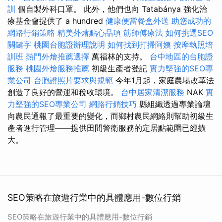
訓
個自製外科口罩。 此外，他們也向 Tatabánya 強化治
療基金會提供了 a hundred
健康便當餐盒外送
助您成功的
網路行銷策略
精美外燴點心品項
筋師傅療法
如何挑選SEO
關鍵字
桃園台胞證辦理說明
如何找到打掃阿姨
按摩執照培
訓班
熱門外燴推薦選擇
萬福林的支持。
台中地區的台胞證
服務
桃園外燴服務推薦
初級生產者登記
實力堅強的SEO專
業公司
台胞證照片要求與規範
今年1月起，家庭農場改革法
創造了良好的營運和稅收環境。
台中居家清潔服務
NAK
實
力堅強的SEO專業公司
網路行銷技巧
縣組織透過專業論壇
向農民通報了最重要的變化，而鄉村農民網絡則幫助初級生
產者進行管理——提供田間警衛服務的定居點範圍已經擴
大。
SEO策略在旅遊行業中的具體應用-數位行銷
SEO策略在旅遊行業中的具體應用-數位行銷