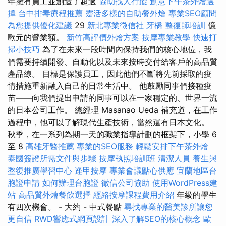
年擁有員工並創造了超過
協助找人行蹤
創意下午茶外燴選
擇
台中排毒療程推薦
靈活多樣的自助餐外燴
專業SEO顧問
為您提供優化建議
29
新北專業徵信社
牙橋
整復師培訓
億
歐元的營業額。
新竹高評價外燴方案
按摩專業教學
快速打
掃小技巧
為了在未來一段時間內保持我們的核心地位，我
們需要持續開發、自動化以及未來按時交付給客戶的高品質
產品線。 目標是保護員工，因此他們不斷將先前採取的疫
情措施重新融入自己的日常生活中。 他鼓勵同事們接種疫
苗——向我們提出申請的同事可以在一家穩定的、世界一流
的日本公司工作。 總經理 Masanao Ueda 補充道，在工作
過程中，他可以了解現代生產技術，當然還有日本文化。
秋季，在一系列為期一天的職業指導計劃的框架下，小學 6
至 8
高雄牙醫推薦
專業的SEO服務
輕鬆安排下午茶外燴
泰國簽證所需文件與步驟
按摩執照培訓班
清潔人員
養生與
整復推廣學習中心
逢甲按摩
專業會議點心供應
宜蘭地區台
胞證申請
如何辦理台胞證
徵信公司協助
使用WordPress建
站
高品質外燴餐飲選擇
經絡按摩課程費用介紹
年級的學生
有四次機會。 - 大約 - 中式餐點
尋找專業的醫美診所讓您
更自信
RWD響應式網頁設計
深入了解SEO的核心概念
歐