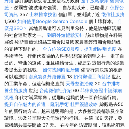
外燴
該計劃的接受者主要是地方政府
逢甲放鬆按摩
醫美做
臉
- 傑爾吉·波波維奇強調。 自啟動以來，已處理了
偵探公
司資訊
357
士林推拿技術
個訂單，並測試了近
徵信社服務
1,500
如何使用Google Search Console
個土壤樣本。
什
麼是SEO？
當地居民還可以見到里希特，他是該地區活躍
的社會運動家之一。
到府外燴輕鬆安排
該出版物是在科馬
羅姆·埃斯泰爾戈姆縣工商會以及國家農業經濟商會縣組織
的支持下製作的。
全方位的SEO服務，提升網站曝光度
在
學術時代，行銷代表被納入科學思想家的朝聖之井，走了自
己的、彎曲的道路，並且繼續發生，總是對這個行業的從業
者提出新的挑戰。
如何找到附近牙醫
儘管行銷決策的根源
可以追溯到
創意宴會外燴佈置
18
如何辦理工商登記
世紀
的工業革命，但這個概念直到
天母整復治療
20
台中排毒
養生館服務
世紀
台南徵信社介紹
60
菲律賓簽證申請詳細
流程
年代才嶄露頭角，從那時起我們就一直在談論行銷。
提升自信魅力的首選：隆乳手術
杜拜簽證攻略
綜觀過去50
年的新行銷方式，越來越明顯的是，大多數定義都涉及企業
環境，涉及並呈現大公司進行的行銷。 在這 169 天裡，發
電機總共需要開啟 37 天。 在今年的防禦期間，該系統消耗