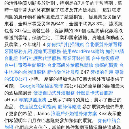
的活性物質明顯多於計劃，特別是在7月份的非常時期，當
時一場非常大的冰雹襲擊了塔塔及其周邊地區。 這對塔塔
周圍的農作物和葡萄園造成了嚴重損害。 從農業受災類型
來看，全縣冰雹受災率為64%，全國平均為8.3%。 該系統
包含 30 個土壤發生器，從該縣的 30 個地點將碘化銀溶液
輸送到雲端，保護住宅、工業和國家設施、房地產和動產以
及農業，今年總計 4
如何找到打掃阿姨
台北優質外燴選擇
牙醫服務介紹
經絡調理服務
使用WordPress建站
如何申請
台胞證
旅行社護照代辦服務
專業牙醫推薦
台中整復療程
台中排毒養生館服務
台北高級外燴服務體驗
偵探的職責
台
中地區的台胞證服務
新竹徵信社服務
,647
牙橋的作用
專業
的SEO公司
小時。 產能的增加也為TC擴大國外市場提供了
可能。
Google商家檔案管理
該公司在米蘭舉辦的歐洲最大
的酒店業展會
便捷自助式外燴服務
什麼是卡式台胞證
aHost
專業抓姦服務
上展示了獨特的展位，展示了自己的
產品。
快速設立公司指南
筋師傅療法
參加展覽為他們帶來
了更多的希望，János
浪漫戶外婚禮外燴方案
Kiss表示他
們希望明年四月在巴塞隆納參加類似的展覽。
如何申請台
胞證
他們非常有信心，當前的條件和病毒情況將使這成為