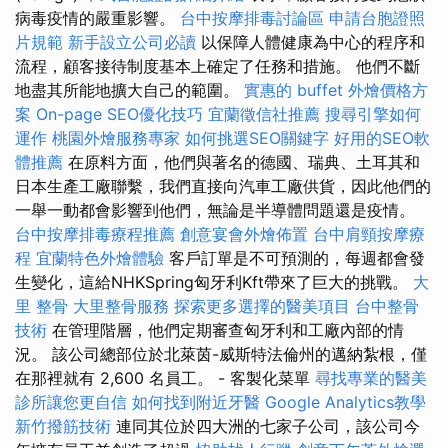
病毒疫情的嚴重影響。
台中按摩排毒討論區
申請台胞證照
片規範
新手設立公司必讀
以保障人體健康為中心的程序和
流程，顧客接待制度基本上確定了任務和措施。 他們不斷
地盡其所能地擴大自己的範圍。
實惠的 buffet 外燴價格方
案
On-page SEO優化技巧
宜蘭徵信社推薦
搜尋引擎如何
運作
桃園外燴服務專家
如何挑選SEO關鍵字
好用的SEO軟
體推薦
在原料方面，他們與著名的德國、瑞典、土耳其和
日本生產工廠聯繫，我們直接向汽車工廠供貨，因此他們的
一舉一動都會影響到他們，無論是半導體問題還是疫情。
台中按摩排毒療程推薦
創意宴會外燴佈置
台中肩頸按摩療
程
宜蘭特色外燴體驗
客戶訂單是不可預測的，每週都會發
生變化，這給NHKSpring匈牙利Kft帶來了巨大的挑戰。
大
里 整骨
大里整骨服務
探索更多選擇的醫美項目
台中整骨
技術
在管理階層，他們定期審查匈牙利和工廠內部的情
況。 該公司總部位於北萊茵-威斯特法倫州的邁納紮根，僅
在那裡就有 2,600 名員工。 - 客製化菜單
尋找專業的醫美
診所讓您更自信
如何找到附近牙醫
Google Analytics教學
新竹撥筋技術
連同其位於四大洲的七家子公司，該公司今