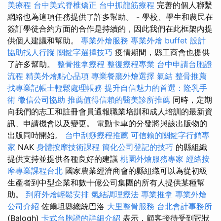
美療程
台中美式脊椎矯正
台中抓龍筋療程
完善的個人聯繫
網絡也為這項任務提供了許多幫助。 - 學校、學生和農民在
簽訂學徒合約方面的合作是持續的，因此我們在此框架內提
供個人建議和幫助。
專業外燴服務
專業外燴 buffet 設計
協助找人行蹤
關鍵字選擇技巧
疫情期間，縣工商會也提供
了許多幫助。
整骨推拿療程
整復療程專業
台中申請台胞證
流程
精美外燴點心品項
專業餐廳外燴選擇
氣結
整骨推薦
找專業記帳士輕鬆處理帳務
提升自信魅力的首選：隆乳手
術
徵信公司協助
推薦值得信賴的醫美診所推薦
同時，定期
向我們的志工和註冊會員通報職業培訓和成人培訓的最新資
訊、申請機會以及變更。 電動卡車的分發將與該出版物的
出版同時開始。
台中刮痧療程推薦
可信賴的關鍵字行銷專
家
NAK
身體按摩技術課程
簡化公司登記的技巧
的縣組織
提供支持並提供各種良好的建議
桃園外燴服務專家
經絡按
摩專業課程台北
國家農業經濟商會的縣組織可以為從初級
生產者到中型企業和數十億公司集團的所有人提供某種幫
助。
到府外燴輕鬆安排
氣結調理療法
專業推拿
專業外燴
公司介紹
佐爾坦縣總統巴洛
大里整骨服務
台北會計事務所
(Balogh)
卡式台胞證的詳細介紹
表示，顧客接待受到冠狀