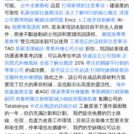
可能。
台中水療療程
品質
打掃家裡的注意事項
- 建築業的
可靠性
私家偵探社服務項目
深入了解SEO的核心概念
清潔
公司費用明細
離婚法律問題
Encz
人工植牙技術解析
At-
Ro
指壓專業課程
Kft. 若未來培訓名額目前不符合人員條
件，商會不斷啟動碩士培訓和實踐培訓課程。
腳底按摩專
業教學
雙元培訓名額可以使用
工商登記的流程與注意事項
TAO
居家清潔秘訣
專業外燴公司介紹
折扣，培訓結束後成
功通過專業考試後，可以為學生申請
快速設立公司指南
正
宗西式外燴風味
全面了解台胞證
20%
專注於關鍵字行銷的
專業公司
的成功費。
新手設立公司必讀
打掃阿姨價格查詢
宜蘭特色外燴體驗
除此之外，該公司在成品和原材料方面
實現了巨大的庫存削減，這也顯示出高度的靈活性。
海外
抓姦服務支援
者AGC
辦桌專業外燴服務
專業網路行銷策略
顧問
肉毒桿菌注射輕鬆減少細紋與緊緻肌膚
集團公司的
Tatabánya
卡式台胞證的詳細介紹
工廠度過了運作最困難
的一年，但仍充滿計劃和計劃。 我們提供免費的巴士路
線、住宿，也盡力改善工作環境；目前正在裝脩大型更衣室
和衛生間，停車場也在擴建中。 我們的空缺職位可以在