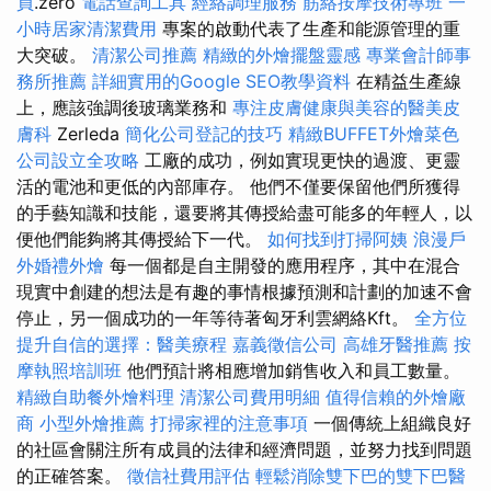
員
.zero
電話查詢工具
經絡調理服務
筋絡按摩技術專班
一
小時居家清潔費用
專案的啟動代表了生產和能源管理的重
大突破。
清潔公司推薦
精緻的外燴擺盤靈感
專業會計師事
務所推薦
詳細實用的Google SEO教學資料
在精益生產線
上，應該強調後玻璃業務和
專注皮膚健康與美容的醫美皮
膚科
Zerleda
簡化公司登記的技巧
精緻BUFFET外燴菜色
公司設立全攻略
工廠的成功，例如實現更快的過渡、更靈
活的電池和更低的內部庫存。 他們不僅要保留他們所獲得
的手藝知識和技能，還要將其傳授給盡可能多的年輕人，以
便他們能夠將其傳授給下一代。
如何找到打掃阿姨
浪漫戶
外婚禮外燴
每一個都是自主開發的應用程序，其中在混合
現實中創建的想法是有趣的事情根據預測和計劃的加速不會
停止，另一個成功的一年等待著匈牙利雲網絡Kft。
全方位
提升自信的選擇：醫美療程
嘉義徵信公司
高雄牙醫推薦
按
摩執照培訓班
他們預計將相應增加銷售收入和員工數量。
精緻自助餐外燴料理
清潔公司費用明細
值得信賴的外燴廠
商
小型外燴推薦
打掃家裡的注意事項
一個傳統上組織良好
的社區會關注所有成員的法律和經濟問題，並努力找到問題
的正確答案。
徵信社費用評估
輕鬆消除雙下巴的雙下巴醫