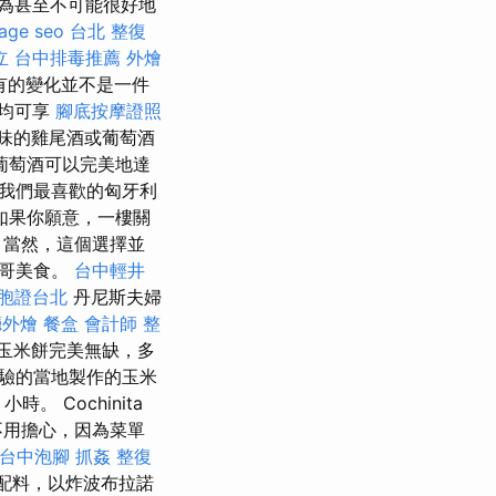
為甚至不可能很好地
age seo
台北 整復
立
台中排毒推薦
外燴
有的變化並不是一件
均可享
腳底按摩證照
味的雞尾酒或葡萄酒
葡萄酒可以完美地達
入我們最喜歡的匈牙利
如果你願意，一樓關
 當然，這個選擇並
西哥美食。
台中輕井
胞證台北
丹尼斯夫婦
廳外燴
餐盒
會計師
整
玉米餅完美無缺，多
驗的當地製作的玉米
。 Cochinita
不用擔心，因為菜單
台中泡腳
抓姦
整復
油配料，以炸波布拉諾