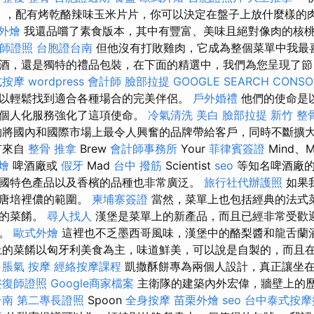
福林），配有烤乾酪辣味玉米片片，你可以決定在盤子上放什麼樣的
外燴
我還品嚐了素食版本，其中有豐富、美味且絕對像肉的核
師證照
台胞證台南
但他沒有打敗雞肉，它成為整個菜單中我最喜
酒，還是獨特的禮品包裝，在下面的精選中，我們為您呈現了節
式按摩
wordpress
會計師
臉部拉提
GOOGLE SEARCH CONSO
以輕鬆找到適合各種場合的完美伴侶。
戶外婚禮
他們的使命是
和個人化服務強化了這項使命。
冷氣清洗
美白
臉部拉提
新竹 整
將國內和國際市場上最令人興奮的品牌帶給客戶，同時不斷擴
有來自
整骨 推拿
Brew
會計師事務所
Your
菲律賓簽證
Mind、M
燴
啤酒廠或
假牙
Mad
台中 撥筋
Scientist
seo
等知名啤酒廠的
國特色產品以及香檳的品種也非常廣泛。
旅行社代辦護照
如果
到唐培裡儂的範圍。
柬埔寨簽證
當然，菜單上也包括經典的法式
味的菜餚。
尋人找人
漢堡是菜單上的新產品，而且已經非常受歡
處。
歐式外燴
這裡也不乏墨西哥風味，漢堡中的酪梨醬和龍舌蘭
上的菜餚以匈牙利美食為主，味道鮮美，可以說是自製的，而且
。
脹氣 按摩
經絡按摩課程
凱撒酥餅專為兩個人設計，真正讓坐
整復師證照
Google商家檔案
主衛隊的建築內外宏偉，牆壁上的
台南
第二專長證照
Spoon
全身按摩
苗栗外燴
seo
台中泰式按摩