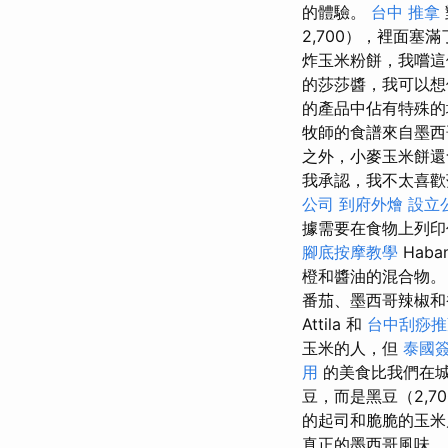
的體驗。
台中 推拿
2,700），裡面
炸玉米粉餅，我嚐
的莎莎醬，我可以想
的產品中佔有特殊的
牧師的食譜來自墨西
之外，小麥玉米餅還
我承認，我不太喜歡
公司
到府外燴
設立
據需要在食物上列印
腳底按摩教學
Haba
橙和醬油的混合物
番茄、墨西哥辣椒
Attila 和
台中刮痧推
玉米的人，但
泰國
用
的美食比我們在
豆，而是黑豆（2,7
的起司和脆脆的玉米
真正的墨西哥風味