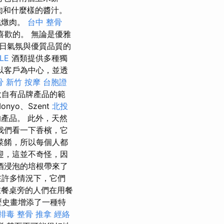
肉和什麼樣的醬汁。
桃燉肉。
台中 整骨
歡的。 無論是優雅
日氣氛與優質品質的
LE
酒類提供多種獨
以客戶為中心，並透
骨
新竹 按摩
台胞證
大自有品牌產品的範
onyo、Szent
北投
產品。 此外，天然
我們看一下香檳，它
菜餚，所以每個人都
迎，這並不奇怪，因
酒浸泡的培根帶來了
在許多情況下，它們
在餐桌旁的人們在用餐
歷史畫增添了一種特
排毒
整骨 推拿
經絡