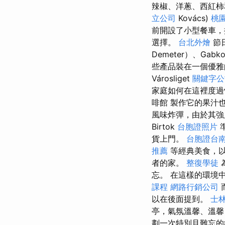
辣椒、洋蔥、西紅
立公司
Kovács)
桃園
前開設了小型餐車，
選擇。
台北外燴
節
Demeter）、Gabk
些產品裝在一個優雅
Városliget
關鍵字公
家庭如何在這裡度過愉
啡館 製作它的果汁
風味炸彈，由於其強
Birtok
台胞證照片
貨上門。
台胞證台
推薦
等經典美食，
者的家。
整復學徒
忘。 在這樣的環境
課程
網路行銷公司
以在後面提到。
士林
亭，氣氛溫馨、溫馨
劃一次特別且難忘的