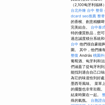
（2,100匈牙利
台北外燴
台中 整骨
dcard
seo推薦
整脊
的香檳、創意精釀啤
完美結合。
台中泰
特的優質飲品，您可
過忠誠度積分系統
台中
他們很自豪能夠
圍。 其中，他們擁
整復
András
桃園外
葡萄酒、匈牙利和法
們涵蓋了從匈牙利
能找到適合自己口
為它的味道恰到好
墨西哥風味。 菜單
的擺盤也非常壯觀
結束時聚在一起。
殊的氣氛。
台胞證