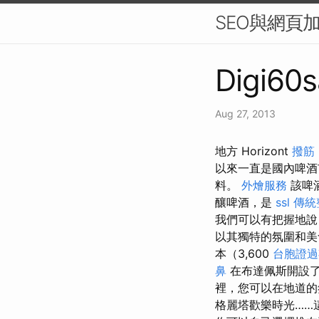
SEO與網頁
Digi60s
Aug 27, 2013
地方 Horizo​​​​nt
撥筋
以來一直是國內啤
料。
外燴服務
該啤
釀啤酒，是
ssl
傳統
我們可以有把握地說
以其獨特的氛圍和美
本（3,600
台胞證過
鼻
在布達佩斯開設
裡，您可以在地道的
格麗塔歡樂時光……