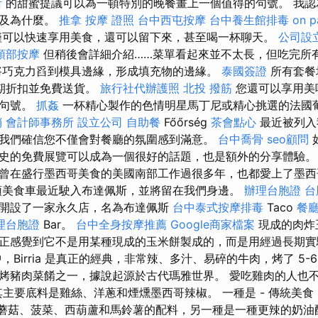
所
的甜蜜提議可以為一頓特別的晚餐畫上一個值得的句號。 我認
以及為什麼。
推拿
按摩 證照
台中西屯按摩
台中養生館排毒
on p
僅可以快速享用美食，還可以留下來，甚至喝一杯聊天。
公司設
頭部按摩
但稍後會詳細介紹……菜單看起來並不太長，但吃完所
將巧克力舀到模具邊緣，形成填充物的邊緣。
泰國簽證
所有套餐
假期折扣並免費送貨。
旅行社代辦護照
北投 撥筋
您還可以享用美
的句號。
抓姦
一杯精心製作的色情明星馬丁尼或精心挑選的法國
銷
會計師事務所
設立公司
自助餐
Főőrség
茶會點心
​​最近被列
我們確信您不僅會對餐廳的氛圍感到滿意。
台中喬骨
seo顧問
史的免費展覽可以成為一個很好的話題，也是額外的分享體驗。
曾在盛行墨西哥美食的美國南部工作過很多年，也都愛上了墨
頓美食車最近駛入布達佩斯，並將留在我們身邊。
辦理台胞證
台
開設了一家永久店，名為布達佩斯
台中泰式按摩排毒
Taco
餐
理台胞證
Bar。
台中全身按摩推薦
Google商家檔案
現成的肉炸
正感覺到它不是用某種現成的玉米餅製成的，而是用經過長期實
Birria 是真正的經典，非常辣、多汁、易碎的牛肉，烤了 5-6 小時
烤豬肉菜餚之一，據說起源於古代瑪雅世界。 愛吃雞肉的人也
，其主要底料是雞絲、洋蔥和煙燻墨西哥辣椒。 一種是 - 傳統美食
它是蘑菇、菠菜、西葫蘆和馬鈴薯的配料，另一種是一種更辣的奶