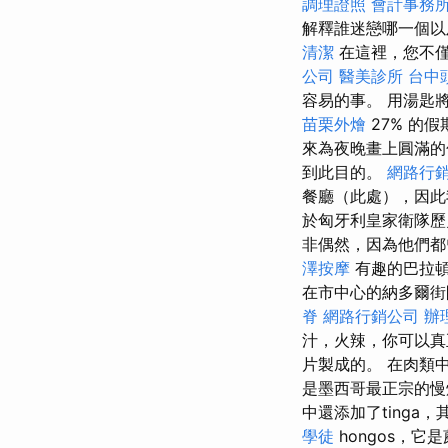
調理證照
會計事務
解釋誰迷戀哪一個
清潔
在這裡，您不
公司
醫美診所
台中
容易的事。 用湯匙
苗栗外燴
27% 的
來為夜晚畫上圓滿
到此目的。
網路行
餐廳（此處），因此
於匈牙利皇家衛隊歷
非偶然，因為他們都
澤按摩
有趣的巴拉
在市中心的納多爾街
脊
網路行銷公司
辦
汁，火辣，你可以真
片製成的。 在肉類中，
是墨西哥最正宗的慢
中還添加了tinga
學徒
hongos，