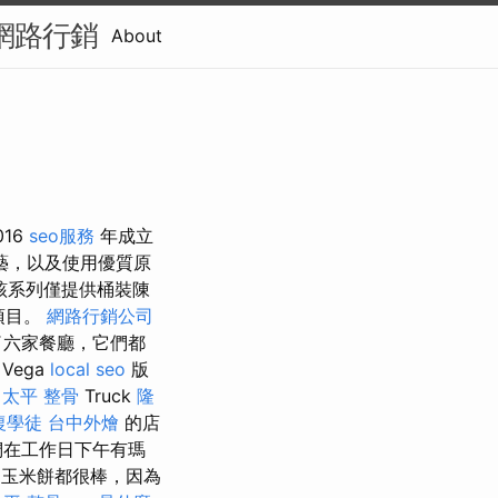
網路行銷
About
016
seo服務
年成立
藝，以及使用優質原
該系列僅提供桶裝陳
項目。
網路行銷公司
了六家餐廳，它們都
Vega
local seo
版
o
太平 整骨
Truck
隆
復學徒
台中外燴
的店
們在工作日下午有瑪
玉米餅都很棒，因為