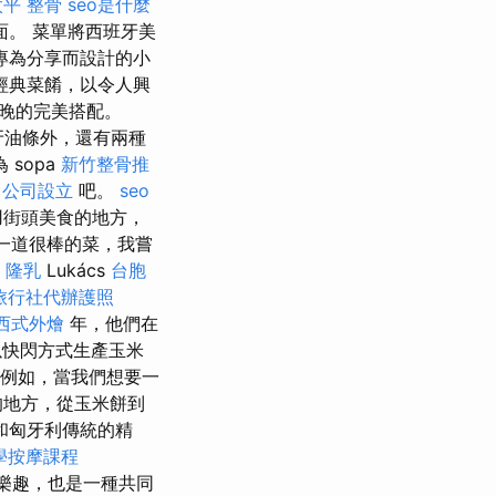
太平 整骨
seo是什麼
。 菜單將西班牙美
專為分享而設計的小
經典菜餚，以令人興
晚的完美搭配。
牙油條外，還有兩種
sopa
新竹整骨推
o
公司設立
吧。
seo
用街頭美食的地方，
一道很棒的菜，我嘗
點
隆乳
Lukács
台胞
旅行社代辦護照
西式外燴
年，他們在
以快閃方式生產玉米
本，例如，當我們想要一
的地方，從玉米餅到
和匈牙利傳統的精
學按摩課程
樂趣，也是一種共同