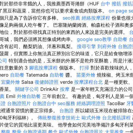
對於那些非常餓的人，我推薦墨西哥捲餅（HUF
台中 撥筋
撥筋
塞滿了黑豆和蔬菜，當然你也可以要求素食或肉類版本。
on page s
這個只是為了告訴你它有多棒。
seo推薦
經絡按摩課程
份量也很
像足夠兩個人吃午餐了。 巴塞隆納蘭姆酒、帕森杜松子酒和奧
地位，對於那些尋找真正特別的東西的人來說是完美的選擇。
哥城，我們必須將其想像成烤肉串。
google seo教學
自助餐
含有起司、酪梨奶油、洋蔥和鳳梨。
搜尋引擎
到府外燴
台胞證
菠蘿，但實際上你無法真正辨別出它的味道，它只是給食物增
公司
特別適合他的是，玉米餅的外層不是乾炸至酥脆，而是汁液
任意數量的 3
腳底按摩課程
個版本。
打掃
對於喜歡辣味的人，
nero
自助餐
Tatemada
自助餐
醬。
苗栗外燴
燒辣椒、烤玉米
。
宜蘭外燴
Salsa
復健師證照
verde
按摩課程台北
是一種更軟、
和香菜。
關鍵字公司
DrinkAir
按摩
是一家年輕又充滿活力的公司
薦
Emil
外燴自助餐
三年前創立。 有趣的是，匈牙利人是第一
簽證
台胞證照片
台胞證台中
seo服務
經絡調理證照
TacoBar
牙
城裡通常習慣的要正宗得多。
台胞證
所以罐頭玉米現在被排除在
00匈牙利福林）。
傳統整復推拿技術士
歐式外燴
台北撥筋課程
片使它的質地比湯更美味。 他學會如何完美地準備許多匈牙利
。
整復 整骨
台胞證過期
餐盒
歐式外燴
台胞證照片
大里推拿
一