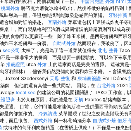
玉米殼裡的配料，兩個就組成了一份。
申請台胞證
外燴
html
桃園外燴
將巧克力底從冰箱中取出，然後將做好的餡料舀到上面
風味融為一體，保證您能找到能激發您感官的菜餚。
牙醫推薦
，還會增加對話的樂趣。
宜蘭外燴
菜單還包括土豆餅或炸丸子等
餐桌上，而自製桑格利亞汽酒或異國情調的雞尾酒則可以成為夜
供的食物可以更廣泛一些，除了炸玉米餅、墨西哥捲餅和西班
、油炸玉米粉餅和一份湯。
自助式外燴
然而現在，我破例了，因為 
a
seo公司
太棒了，光是為了這一道菜就值得去
北屯 整骨
Tac
不是一家非常大的餐廳，而是想要一個輕鬆的、可以坐下來享
íp
撥筋證照
utca
外燴
上的這家商店是完美的選擇。 這確實是
0 匈牙利福林），儘管我仍然更傾向於湯和炸玉米餅。 - 會議餐
i、József Szederkényi
天母 整復
和
柬埔寨簽證
Emil Dénes
築師，但他們還有其他一些共同點。 因此，在
台北外燴
2021
üvölgy
local seo
的建築公司的花園裡開設了 TAKO 工作室，
士證照班
出於某種原因，我們總是在
牙橋
Papitos 點豬肉版
失望過。 目前，它們可能是布達佩斯唯一提供墨西哥街頭食品
素都是內部製作的。
冷氣清洗
菜單體現了世紀之交資產階級美食
美味，而且懷舊。
西式外燴
與一杯葡萄酒分享
自助式外燴
假牙
銷
或特殊的匈牙利肉類精選（在雪橇上供應！）不僅是一種烹飪