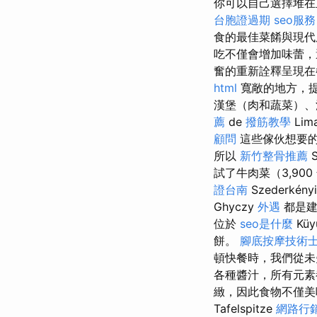
你可以自己選擇堆在
台胞證過期
seo服務
食的最佳菜餚與現代
吃不僅會增加味蕾
奮的重新詮釋呈現在
html
寬敞的地方，提
漢堡（肉和蔬菜）
薦
de
撥筋教學
Lim
顧問
這些傢伙想要的
所以
新竹整骨推薦
S
試了牛肉菜（3,90
證台南
Szederkény
Ghyczy
外遇
都是建
位於
seo是什麼
Küy
餅。
腳底按摩技術
頓快餐時，我們從未
各種醬汁，所有元
緻，因此食物不僅
Tafelspitze
網路行