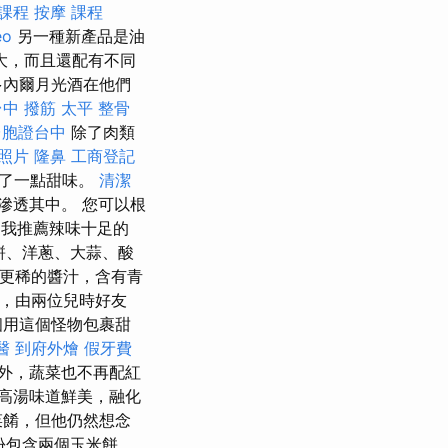
課程
按摩 課程
eo
另一種新產品是油
大，而且還配有不同
多內爾月光酒在他們
台中 撥筋
太平 整骨
台胞證台中
除了肉類
照片
隆鼻
工商登記
添了一點甜味。
清潔
滲透其中。 您可以根
我推薦辣味十足的
餅、洋蔥、大蒜、酸
更稀的醬汁，含有青
，由兩位兒時好友
個用這個怪物包裹甜
醫
到府外燴
假牙費
外，蔬菜也不再配紅
高湯味道鮮美，融化
菜餚，但他仍然想念
份包含兩個玉米餅