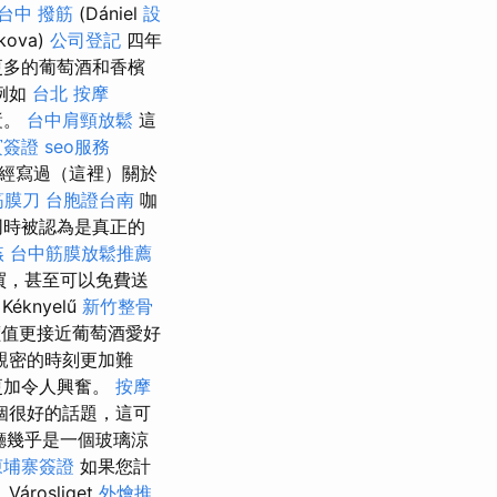
台中 撥筋
(Dániel
設
kova)
公司登記
四年
更多的葡萄酒和香檳
例如
台北 按摩
漿。
台中肩頸放鬆
這
賓簽證
seo服務
經寫過（這裡）關於
筋膜刀
台胞證台南
咖
同時被認為是真正的
姦
台中筋膜放鬆推薦
買，甚至可以免費送
Kéknyelű
新竹整骨
值更接近葡萄酒愛好
親密的時刻更加難
更加令人興奮。
按摩
個很好的話題，這可
廳幾乎是一個玻璃涼
柬埔寨簽證
如果您計
árosliget
外燴推