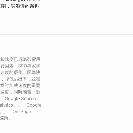
氛圍，讓浪漫的邂逅
加載速度已成為影響用
要因素。SEO專家和
載速度的優化，因為快
度，降低跳出率，並獲
將探討加載速度的重要
化速度，同時涵蓋「數
ogle Search
alytics」、「Google
」、「On-Page
鍵議題。