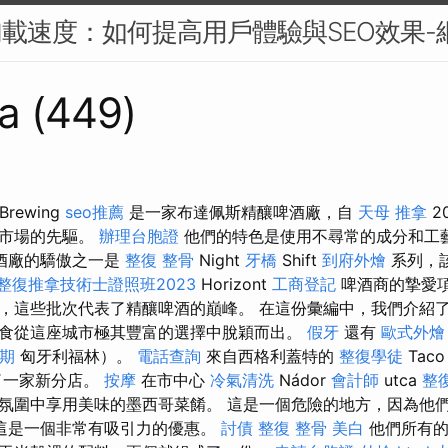
加載速度：如何提高用戶體驗與SEO效果-
a (449)
Brewing
seo推薦
是一家布達佩斯精釀啤酒廠，自
天母 推拿
2
酒市場的先驅。
辦理台胞證
他們的特色是使用不尋常的成分和工
酒廠的驕傲之一是
整復 整骨
Night
牙橋
Shift
到府外燴
系列，
整復推拿技術士證照班2023
Horizo​​​​nt
工商登記
啤酒商的摯愛
，這些批次代表了精釀啤酒的巔峰。 在這份彙編中，我們介紹
食從這座城市極其豐富的選擇中脫穎而出。
假牙
還有
歐式外燴
期
匈牙利福林）。
電話查詢
來自西格利蓋特的
整復學徒
Tac
了一家新分店。
按摩
在市中心
冷氣清洗
Nádor
會計師
utca
整
氛圍中享用美味的墨西哥菜餚。 這是一個危險的地方，因為他
這是一個非常有吸引力的優惠。
討債
整復 整骨
美白
他們所有的