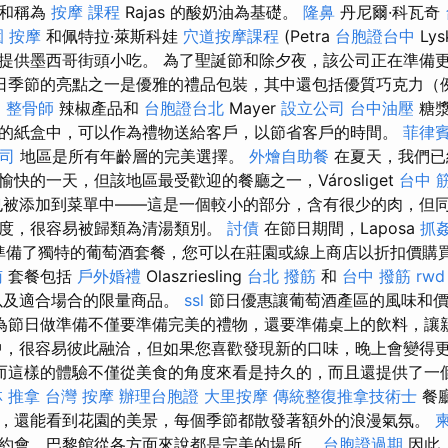
柿和稱為
按摩 課程
Rajas 的酸奶油為基礎。
隆鼻
丹尼爾·科瓦奇
 按摩
和佩特拉·萊斯科娃
穴道按摩課程
(Petra
台胞證台中
Lys
提供墨西哥街頭小吃。 為了聖誕節和除夕夜，該公司正在準備
日季節的亮點之一是優雅的禮品包裝，其中還包括優質巧克力（
o
整骨師
辣椒產品和
台胞證台北
Mayer
設立公司
台中油壓
糖
的紙盒中，可以作為禮物送給客戶，以節省客戶的時間。
菲律
司
地區是所有年齡層的完美選擇。
外燴自助餐
在夏天，我們已
快的一天，但該地區最受歡迎的餐廳之一，Városliget
台中 
也被添加到菜單中——這是一個較小的部分，含有很少的肉，但
度，很容易被歸類為清湯類別。
討債
在節日期間，Laposa
抓
準備了獨特的葡萄酒套餐，您可以在莊園或線上商店以折扣價購
南
套餐包括
戶外婚禮
Olaszriesling
台北 撥筋
和
台中 撥筋
rwd
以及適合場合的限量商品。
ssl
節日優惠讓葡萄酒產區的風味和價
為節日做準備不僅要準備完美的禮物，還要準備桌上的飲料，讓
中，很容易彼此融洽，但如果您喜歡發現新的口味，晚上會變得
而這樣的體驗不僅從美食的角度來看是持久的，而且還提供了一
 推拿
台灣 按摩
辦理台胞證
大里按摩
傳統整復推拿技術士
餐
，還能看到花園的美景，每個季節都散發著額外的浪漫氣氛。
約會，巴黎館從各方面來說都是完美的場所。
台胞證過期
因此，V