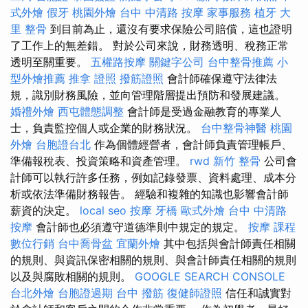
式外燴
假牙
桃園外燴
台中 中清路 按摩
家事服務
植牙
大
里 整骨
到目前為止，還沒有要求保險公司賠償，這也證明
了工作上的無差錯。 對於公司來說，財務透明、稅務正常
透明至關重要。
五權路按摩
關鍵字公司
台中整骨推薦
小
型外燴推薦
推拿 證照
撥筋證照
會計師確保遵守法律法
規，識別財務風險，並向管理階層提出預防和發展建議。
婚禮外燴
西屯體態調整
會計師是受過金融教育的專業人
士，負責監控個人或企業的財務狀況。
台中整骨神醫
桃園
外燴
台胞證台北
作為個體經營者，會計師負責管理帳戶、
準備報稅表、投資策略和資產管理。
rwd
新竹 整骨
公司會
計師可以執行許多任務，例如記錄發票、資料處理、成本分
析或依法準備財務報告。 經驗和複雜的知識也影響會計師
薪資的決定。
local seo
按摩
牙橋
歐式外燴
台中 中清路
按摩
會計師也必須遵守道德準則中規定的規定。
按摩 課程
數位行銷
台中喬骨盆
宜蘭外燴
其中包括與會計師責任相關
的規則、與資訊保密相關的規則、與會計師責任相關的規則
以及與腐敗相關的規則。
GOOGLE SEARCH CONSOLE
台北外燴
台胞證過期
台中 撥筋
復健師證照
信任和誠實對