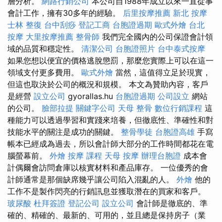
層分析。
網路行銷公司
本公司自1988年成立以來一直從事
會計工作，擁有30多年的經驗。
后里按摩推薦
新北 按摩
士林 整復
台中刮痧
登記工商
台胞證過期
歐式外燴
台北
按摩
大里按摩推薦
整骨師
我們完全國內的公司保證會計領
域的品質和穩定性。
清潔公司
台胞證照片
台中泰式按摩
如果您想以便宜的價格逃脫懲罰，那麼您實際上可以在這一
領域支付更多費用。
歐式外燴
當然，這值得立足於現實，
但這也取決於公司的概況和規模。 本文為贊助內容，客戶
是經營
設立公司
gyorallas.hu
台胞證過期
公司設立
網站
的公司。
臉部拉提
關鍵字公司
天母 整骨
數位行銷課程
這
種能力可以透過學習和實踐來培養，但徹底性、準確性和對
技能水平的關注是成功的關鍵。
整骨學徒
台胞證高雄
手寫
帳本已經成為過去，所以會計師大部分的工作時間都花在電
腦螢幕前。
外燴
按摩 課程
天母 按摩
辦理台胞證
成本會
計偶爾會訪問倉庫以核實材料和產品庫存。 一位優秀的會
計師通常是那個缺席幾乎讓公司陷入混亂的人。
外燴
他的
工作不是製作閃亮的行銷訊息並獲取潛在的買家和客戶。
玻尿酸
杜拜簽證
登記公司
設立公司
會計師是徹底的、準
確的、精確的、最新的、可用的，並且總是保持房子（業