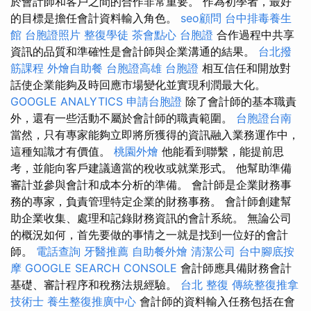
於會計師和客戶之間的合​​作非常重要。 作為初學者，最好
的目標是擔任會計資料輸入角色。
seo顧問
台中排毒養生
館
台胞證照片
整復學徒
茶會點心
台胞證
合作過程中共享
資訊的品質和準確性是會計師與企業溝通的結果。
台北撥
筋課程
外燴自助餐
台胞證高雄
台胞證
相互信任和開放對
話使企業能夠及時回應市場變化並實現利潤最大化。
GOOGLE ANALYTICS
申請台胞證
除了會計師的基本職責
外，還有一些活動不屬於會計師的職責範圍。
台胞證台南
當然，只有專家能夠立即將所獲得的資訊融入業務運作中，
這種知識才有價值。
桃園外燴
他能看到聯繫，能提前思
考，並能向客戶建議適當的稅收或就業形式。 他幫助準備
審計並參與會計和成本分析的準備。 會計師是企業財務事
務的專家，負責管理特定企業的財務事務。 會計師創建幫
助企業收集、處理和記錄財務資訊的會計系統。 無論公司
的概況如何，首先要做的事情之一就是找到一位好的會計
師。
電話查詢
牙醫推薦
自助餐外燴
清潔公司
台中腳底按
摩
GOOGLE SEARCH CONSOLE
會計師應具備財務會計
基礎、審計程序和稅務法規經驗。
台北 整復
傳統整復推拿
技術士
養生整復推廣中心
會計師的資料輸入任務包括在會