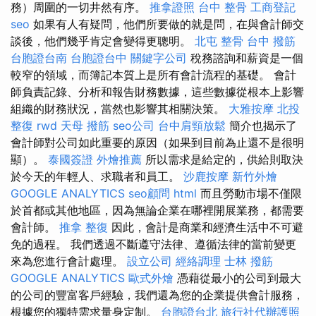
務）周圍的一切井然有序。
推拿證照
台中 整骨
工商登記
seo
如果有人有疑問，他們所要做的就是問，在與會計師交
談後，他們幾乎肯定會變得更聰明。
北屯 整骨
台中 撥筋
台胞證台南
台胞證台中
關鍵字公司
稅務諮詢和薪資是一個
較窄的領域，而簿記本質上是所有會計流程的基礎。 會計
師負責記錄、分析和報告財務數據，這些數據從根本上影響
組織的財務狀況，當然也影響其相關決策。
大雅按摩
北投
整復
rwd
天母 撥筋
seo公司
台中肩頸放鬆
簡介也揭示了
會計師對公司如此重要的原因（如果到目前為止還不是很明
顯）。
泰國簽證
外燴推薦
所以需求是給定的，供給則取決
於今天的年輕人、求職者和員工。
沙鹿按摩
新竹外燴
GOOGLE ANALYTICS
seo顧問
html
而且勞動市場不僅限
於首都或其他地區，因為無論企業在哪裡開展業務，都需要
會計師。
推拿 整復
因此，會計是商業和經濟生活中不可避
免的過程。 我們透過不斷遵守法律、遵循法律的當前變更
來為您進行會計處理。
設立公司
經絡調理
士林 撥筋
GOOGLE ANALYTICS
歐式外燴
憑藉從最小的公司到最大
的公司的豐富客戶經驗，我們還為您的企業提供會計服務，
根據您的獨特需求量身定制。
台胞證台北
旅行社代辦護照