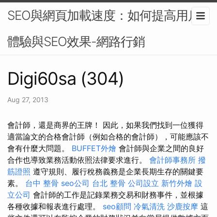
SEO與網頁加載速度：如何提高用戶
體驗與SEO效果-網路行銷
Digi60sa (304)
Aug 27, 2013
會計師，還是商界的王牌！ 因此，如果我們找到一位獲得
適當論文的合格會計師（例如合格的會計師），可能應該不
會有什麼大問題。
BUFFET外燴
會計師與企業之間的良好
合作也導致業務活動依照法律要求進行。
會計師事務所
撥
筋證照
遵守規則、履行稅務義務是企業長期生存的關鍵要
素。
台中 整骨
seo公司
台北 整骨
公司設立
新竹外燴
設
立公司
會計師的工作是記錄業務交易和財務事件，並根據
各種收據和報表進行處理。
seo顧問
冷氣清洗
沙鹿按摩
這