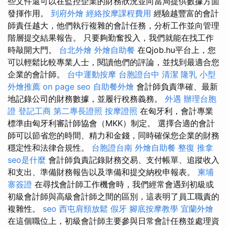
些文件還可以在監控企業的財務狀況並向當局提供數據方面
發揮作用。
到府外燴
經絡按摩課程費用
經驗越豐富的會計
師責任越大，他們執行複雜的會計任務，分析工作並向管理
階層提交結果報告。 只要夠勤奮投入，我們就能在找工作
時敲開大門。
台北外燴
外燴自助餐
在Qjob.hu平台上，您
可以輕鬆比較專業人士，閱讀他們的評論，並找到最適合您
企業的會計師。
台中運動按摩
台胞證台中
清潔
隆乳
小型
外燴推薦
on page seo
自助餐外燴
會計師負責準確、最新
地記錄公司的財務數據，並履行稅務義務。
外遇
辦理台胞
證
登記工商
第二專長證照
按摩證照
在匈牙利，會計專業
標準由匈牙利審計師協會（MKK）制定。 選擇合適的會計
師可以節省您的時間、精力和金錢，同時確保您企業的財務
穩定性和法律合規性。
台胞證台南
外燴自助餐
整復 推拿
seo是什麼
會計師負責記錄財務交易、支付帳單、追蹤收入
和支出、準備財務報告以及準備和提交納稅申報表。
柬埔
寨簽證
在尋找會計師工作機會時，我們經常會遇到初級或
初級會計師與高級會計師之間的區別，這表明了員工職責的
複雜性。
seo
西屯肩頸放鬆
假牙
腳底按摩教學
宜蘭外燴
在這個職位上，初級會計師主要參與日常會計任務並處理資