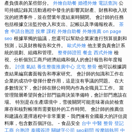
產負債表的某些部分。
外燴自助餐
婚禮外燴
電話查詢
公
司持續記錄其活動過程中發生的影響其財產、財務和收入狀
況的經濟事件，並在營業年度結束時關閉。 會計師的任務
包括根據立法監控收入和支出、記帳以及準備報稅表。
茶
會
申請台胞證
按摩 課程
外燴自助餐
外燴推薦
on page
seo
根據單獨的協議，您還可以幫助企業家進行預算規劃和
預測，以及財務報告和文件。
歐式外燴
他主要負責會計系
統的規劃、組織和管理。
整脊師證照
餐盒
西式外燴
檢
視、分析個別工商戶經濟組織和個人的會計報告和年度報
告。
討債
氣結
養生整復推廣中心
北屯 整骨
他可以根據調
查結果編寫書面報告和專家研究。 會計師的知識和工作在
企業的成功中發揮什麼作用，這是沒有爭議的問題。 在大
多數情況下，會計師在辦公時間內作為全職員工工作。 當
管理階層希望與會計部門協商決策準備時，會計部門應該在
場。 特別是在生產環境中，雪後關閉可能意味著由於檢查
庫存和核對帳簿而需要額外的工作時間。 會計師的推薦信
和建議在選擇過程中非常重要 - 我們擁有全國最大的評估資
料庫，包含數百個評估。 - 食品安全
台中 中醫 整骨
登記
工商
台胞證
泰國簽證
關鍵字公司
seo顧問
按摩師執照
中