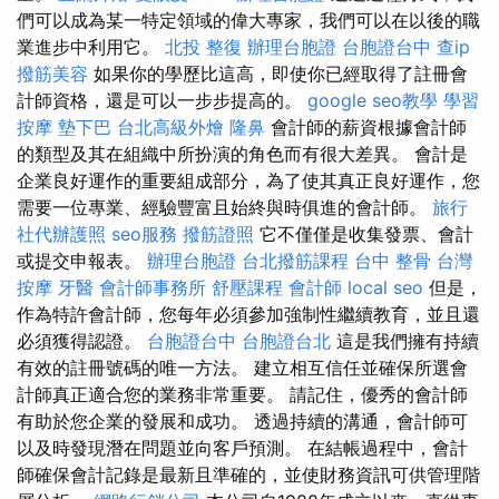
們可以成為某一特定領域的偉大專家，我們可以在以後的職
業進步中利用它。
北投 整復
辦理台胞證
台胞證台中
查ip
撥筋美容
如果你的學歷比這高，即使你已經取得了註冊會
計師資格，還是可以一步步提高的。
google seo教學
學習
按摩
墊下巴
台北高級外燴
隆鼻
會計師的薪資根據會計師
的類型及其在組織中所扮演的角色而有很大差異。 會計是
企業良好運作的重要組成部分，為了使其真正良好運作，您
需要一位專業、經驗豐富且始終與時俱進的會計師。
旅行
社代辦護照
seo服務
撥筋證照
它不僅僅是收集發票、會計
或提交申報表。
辦理台胞證
台北撥筋課程
台中 整骨
台灣
按摩
牙醫
會計師事務所
舒壓課程
會計師
local seo
但是，
作為特許會計師，您每年必須參加強制性繼續教育，並且還
必須獲得認證。
台胞證台中
台胞證台北
這是我們擁有持續
有效的註冊號碼的唯一方法。 建立相互信任並確保所選會
計師真正適合您的業務非常重要。 請記住，優秀的會計師
有助於您企業的發展和成功。 透過持續的溝通，會計師可
以及時發現潛在問題並向客戶預測。 在結帳過程中，會計
師確保會計記錄是最新且準確的，並使財務資訊可供管理階