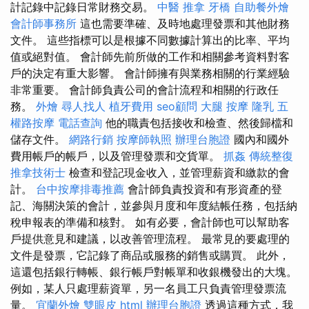
計記錄中記錄日常財務交易。
中醫 推拿
牙橋
自助餐外燴
會計師事務所
這也需要準確、及時地處理發票和其他財務
文件。 這些指標可以是根據不同數據計算出的比率、平均
值或絕對值。 會計師先前所做的工作和相關參考資料對客
戶的決定有重大影響。 會計師擁有與業務相關的行業經驗
非常重要。 會計師負責公司的會計流程和相關的行政任
務。
外燴
尋人找人
植牙費用
seo顧問
大腿 按摩
隆乳
五
權路按摩
電話查詢
他的職責包括接收和檢查、然後歸檔和
儲存文件。
網路行銷
按摩師執照
辦理台胞證
國內和國外
費用帳戶的帳戶，以及管理發票和交貨單。
抓姦
傳統整復
推拿技術士
檢查和登記現金收入，並管理薪資和繳款的會
計。
台中按摩排毒推薦
會計師負責投資和有形資產的登
記、海關決策的會計，並參與月度和年度結帳任務，包括納
稅申報表的準備和核對。 如有必要，會計師也可以幫助客
戶提供意見和建議，以改善管理流程。 最常見的要處理的
文件是發票，它記錄了商品或服務的銷售或購買。 此外，
這還包括銀行轉帳、銀行帳戶對帳單和收銀機發出的大塊。
例如，某人只處理薪資單，另一名員工只負責管理發票流
量。
宜蘭外燴
雙眼皮
html
辦理台胞證
透過這種方式，我