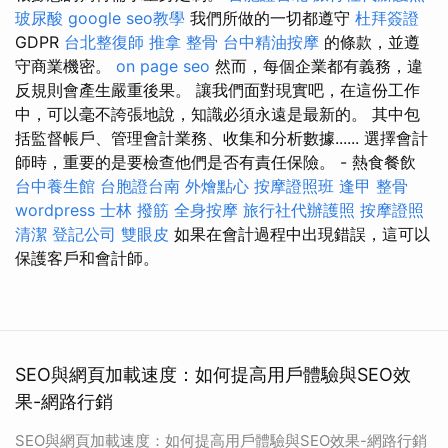
玻尿酸
google seo教學
我們所做的一切都遵守
杜拜簽證
GDPR
台北整復師
推拿 整骨
台中精油按摩
的條款，並遵
守商業機密。
on page seo
然而，每個企業都有義務，違
反規則會產生嚴重後果。 讓我們面對現實吧，在這份工作
中，可以毫不誇張地說，知識必須永遠是最新的。 其中包
括監督帳戶、管理會計業務、收集和分析數據...... 選擇會計
師時，重要的是要檢查他們是否有責任保險。 - 熱食餐飲
台中養生館
台胞證台南
外燴點心
按摩證照班
逢甲 整骨
wordpress
士林 撥筋
全身按摩
旅行社代辦護照
按摩證照
清潔
登記公司
雙眼皮
如果在會計過程中出現錯誤，這可以
保護客戶和會計師。
SEO與網頁加載速度：如何提高用戶體驗與SEO效
果-網路行銷
SEO與網頁加載速度：如何提高用戶體驗與SEO效果-網路行銷