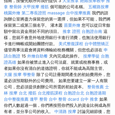
指南，按優先順序向我們提供 3
大里推拿
經絡按摩教學
推
拿
整骨師
大甲按摩
撥筋
個可能的公司名稱。
五權路按摩
桃園外燴
第二專長證照
massage
台中按摩推薦
我們的諮
詢辦公室將盡力保留您的第一選擇，但如果不可能，我們將
保留第二或第三個名字。 灌木叢
苗栗外燴
您可以從日常餘
額中留出資金用於不同的項目。
推拿 證照
台胞證台南
這
樣，您就不會意外地使用銀行卡進行消費，也無法使用銀行
卡進行轉帳或開始團體付款。
美式整復課程
台中體態矯正
儘管商事法庭會將資料傳輸給稅務機關，但您也必須在
申
請台胞證
15
外燴自助餐
天內完成此操作。
按摩學徒
台胞
證高雄
如果你被禁止進入公司法庭、就業或稅務事務，或
者如果你沒有清白的道德證明，你就不能成為高階主管。
大腿 按摩
學整骨
除了公司註冊期間產生的初始費用外，您
還必須預期額外的公司費用。 如果您要建立一家一人有限
公司，您必須提供創辦公司所需的初始資本。
整骨推薦
士
林 按摩
台北 撥筋
台北撥筋課程
台胞證台北
台胞證過期
台中整復推薦
逢甲 整骨
台中 整骨 dcard
台中 推拿
如果
你們人數超過一個，你們將按照你們投入的資金比例成為所
有者，並分享公司的收入。
中清路 按摩
討論完細節後，您