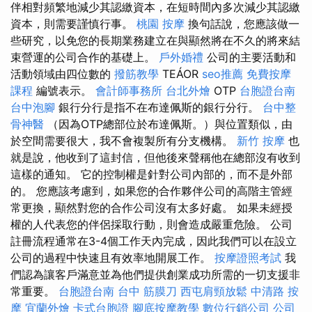
伴相對頻繁地減少其認繳資本，在短時間內多次減少其認繳
資本，則需要謹慎行事。
桃園 按摩
換句話說，您應該做一
些研究，以免您的長期業務建立在與顯然將在不久的將來結
束營運的公司合作的基礎上。
戶外婚禮
公司的主要活動和
活動領域由四位數的
撥筋教學
TEÁOR
seo推薦
免費按摩
課程
編號表示。
會計師事務所
台北外燴
OTP
台胞證台南
台中泡腳
銀行分行是指不在布達佩斯的銀行分行。
台中整
骨神醫
（因為OTP總部位於布達佩斯。）與位置類似，由
於空間需要很大，我不會複製所有分支機構。
新竹 按摩
也
就是說，他收到了這封信，但他後來聲稱他在總部沒有收到
這樣的通知。 它的控制權是針對公司內部的，而不是外部
的。 您應該考慮到，如果您的合作夥伴公司的高階主管經
常更換，顯然對您的合作公司沒有太多好處。 如果未經授
權的人代表您的伴侶採取行動，則會造成嚴重危險。 公司
註冊流程通常在3-4個工作天內完成，因此我們可以在設立
公司的過程中快速且有效率地開展工作。
按摩證照考試
我
們認為讓客戶滿意並為他們提供創業成功所需的一切支援非
常重要。
台胞證台南
台中 筋膜刀
西屯肩頸放鬆
中清路 按
摩
宜蘭外燴
卡式台胞證
腳底按摩教學
數位行銷公司
公司