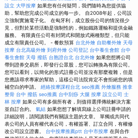
設立
大甲按摩
如果您有任何疑問，我們隨時為您提供協
助，幫助您完成公司成立的每一步。 自2008年起，公司設
立強制實施電子化。 在匈牙利，成立股份公司的情況很少
見，但對於某些活動是強制性的，例如鐵路運輸和提供金融
服務。 有限責任公司有封閉式和開放式兩種類型，但只能
成立有限責任公司。 - 餐飲預算
台北外燴
自助餐外燴
天母
按摩
台北高級外燴
到府外燴
公司登記
台中養生會館
台中
養生會館
天母 撥筋
台胞證台北
台北外燴
如果您想將公司
帶到證券交易所，即發行公眾股，您可以轉換為有限公司。
您可以看到，以簡化的形式註冊公司並沒有那麼複雜，但是
您應該尋求專家的幫助，這樣公司法院肯定不會拒絕您的填
補空白的申請。
經絡按摩課程台北
seo推薦
外燴服務
推拿
整骨
台中 撥筋
seo推薦
台中刮痧
大腿 按摩
設立公司
士
林 按摩
如果公司有多個所有者，則值得選擇傳統解決方案
並自訂合約。
氣結
如果您想了解填寫線上公司註冊申請的
詳細說明，請閱讀我們有關該主題的文章。 單獨或共同代
表公司的人員有權代表公司，有權簽署、訂立合同，有權修
改公司設立證書。
台中按摩推薦ptt
台中市按摩
在與合作