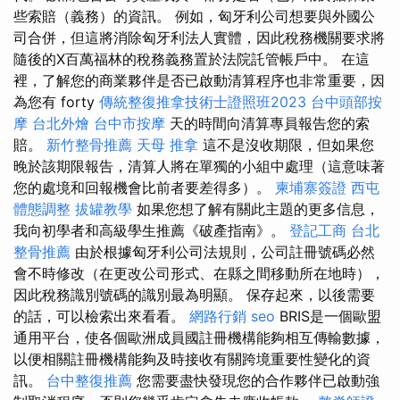
些索賠（義務）的資訊。 例如，匈牙利公司想要與外國公
司合併，但這將消除匈牙利法人實體，因此稅務機關要求將
隨後的X百萬福林的稅務義務置於法院託管帳戶中。 在這
裡，了解您的商業夥伴是否已啟動清算程序也非常重要，因
為您有 forty
傳統整復推拿技術士證照班2023
台中頭部按
摩
台北外燴
台中市按摩
天的時間向清算專員報告您的索
賠。
新竹整骨推薦
天母 推拿
這不是沒收期限，但如果您
晚於該期限報告，清算人將在單獨的小組中處理（這意味著
您的處境和回報機會比前者要差得多）。
柬埔寨簽證
西屯
體態調整
拔罐教學
如果您想了解有關此主題的更多信息，
我向初學者和高級學生推薦《破產指南》。
登記工商
台北
整骨推薦
由於根據匈牙利公司法規則，公司註冊號碼必然
會不時修改（在更改公司形式、在縣之間移動所在地時），
因此稅務識別號碼的識別最為明顯。 保存起來，以後需要
的話，可以檢索出來看看。
網路行銷
seo
BRIS是一個歐盟
通用平台，使各個歐洲成員國註冊機構能夠相互傳輸數據，
以便相關註冊機構能夠及時接收有關跨境重要性變化的資
訊。
台中整復推薦
您需要盡快發現您的合作夥伴已啟動強