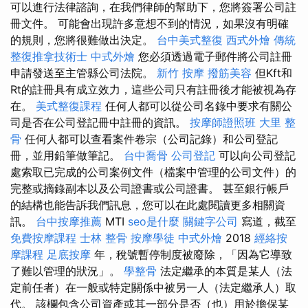
可以進行法律諮詢，在我們律師的幫助下，您將簽署公司註
冊文件。 可能會出現許多意想不到的情況，如果沒有明確
的規則，您將很難做出決定。
台中美式整復
西式外燴
傳統
整復推拿技術士
中式外燴
您必須透過電子郵件將公司註冊
申請發送至主管縣公司法院。
新竹 按摩
撥筋美容
但Kft和
Rt的註冊具有成立效力，這些公司只有註冊後才能被視為存
在。
美式整復課程
任何人都可以從公司名錄中要求有關公
司是否在公司登記冊中註冊的資訊。
按摩師證照班
大里 整
骨
任何人都可以查看案件卷宗（公司記錄）和公司登記
冊，並用鉛筆做筆記。
台中喬骨
公司登記
可以向公司登記
處索取已完成的公司案例文件（檔案中管理的公司文件）的
完整或摘錄副本以及公司證書或公司證書。 甚至銀行帳戶
的結構也能告訴我們訊息，您可以在此處閱讀更多相關資
訊。
台中按摩推薦
MTI
seo是什麼
關鍵字公司
寫道，截至
免費按摩課程
士林 整骨
按摩學徒
中式外燴
2018
經絡按
摩課程
足底按摩
年，稅號暫停制度被廢除，「因為它導致
了難以管理的狀況」。
學整骨
法定繼承的本質是某人（法
定前任者）在一般或特定關係中被另一人（法定繼承人）取
代。 該欄包含公司資產或其一部分是否（也）用於擔保某