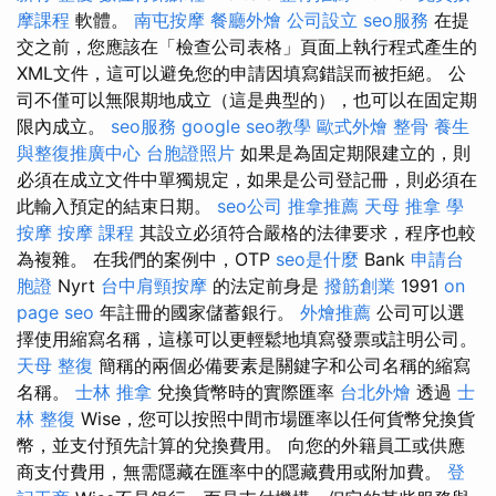
摩課程
軟體。
南屯按摩
餐廳外燴
公司設立
seo服務
在提
交之前，您應該在「檢查公司表格」頁面上執行程式產生的
XML文件，這可以避免您的申請因填寫錯誤而被拒絕。 公
司不僅可以無限期地成立（這是典型的），也可以在固定期
限內成立。
seo服務
google seo教學
歐式外燴
整骨
養生
與整復推廣中心
台胞證照片
如果是為固定期限建立的，則
必須在成立文件中單獨規定，如果是公司登記冊，則必須在
此輸入預定的結束日期。
seo公司
推拿推薦
天母 推拿
學
按摩
按摩 課程
其設立必須符合嚴格的法律要求，程序也較
為複雜。 在我們的案例中，OTP
seo是什麼
Bank
申請台
胞證
Nyrt
台中肩頸按摩
的法定前身是
撥筋創業
1991
on
page seo
年註冊的國家儲蓄銀行。
外燴推薦
公司可以選
擇使用縮寫名稱，這樣可以更輕鬆地填寫發票或註明公司。
天母 整復
簡稱的兩個必備要素是關鍵字和公司名稱的縮寫
名稱。
士林 推拿
兌換貨幣時的實際匯率
台北外燴
透過
士
林 整復
Wise，您可以按照中間市場匯率以任何貨幣兌換貨
幣，並支付預先計算的兌換費用。 向您的外籍員工或供應
商支付費用，無需隱藏在匯率中的隱藏費用或附加費。
登