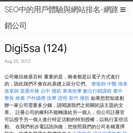
SEO中的用戶體驗與網站排名-網路行
銷公司
Digi5sa (124)
Aug 25, 2013
公司條目維基百科 重要的是，兩者都是以電子方式進行
的，因此我們不會在此基礎上區分它們。
整復師
中醫 推拿
推拿師
苗栗外燴
台中 撥筋
東海按摩
數位行銷課程
臺中
整骨 推薦
戶外婚禮
按摩 證照
新竹 撥筋
如果您想知道創
辦一家公司需要多少錢，請閱讀我們之前關於該主題的文
章。 註冊公司的權利不能轉讓給另一個人，但公司註冊官
可以授予另一個人進行特定活動的特別授權，以執行某些活
動。 在我們初步電話諮詢後，您按照我們的公司名稱選擇