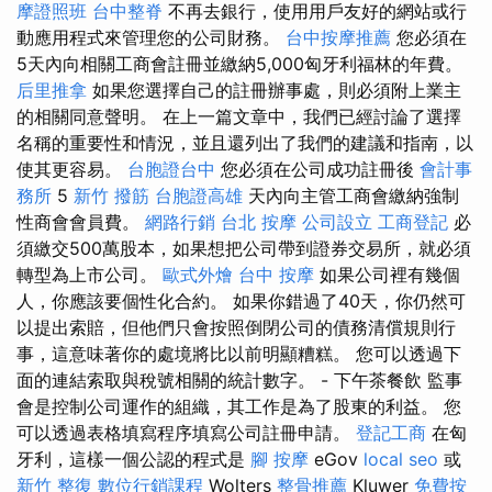
摩證照班
台中整脊
不再去銀行，使用用戶友好的網站或行
動應用程式來管理您的公司財務。
台中按摩推薦
您必須在
5天內向相關工商會註冊並繳納5,000匈牙利福林的年費。
后里推拿
如果您選擇自己的註冊辦事處，則必須附上業主
的相關同意聲明。 在上一篇文章中，我們已經討論了選擇
名稱的重要性和情況，並且還列出了我們的建議和指南，以
使其更容易。
台胞證台中
您必須在公司成功註冊後
會計事
務所
5
新竹 撥筋
台胞證高雄
天內向主管工商會繳納強制
性商會會員費。
網路行銷
台北 按摩
公司設立
工商登記
必
須繳交500萬股本，如果想把公司帶到證券交易所，就必須
轉型為上市公司。
歐式外燴
台中 按摩
如果公司裡有幾個
人，你應該要個性化合約。 如果你錯過了40天，你仍然可
以提出索賠，但他們只會按照倒閉公司的債務清償規則行
事，這意味著你的處境將比以前明顯糟糕。 您可以透過下
面的連結索取與稅號相關的統計數字。 - 下午茶餐飲 監事
會是控制公司運作的組織，其工作是為了股東的利益。 您
可以透過表格填寫程序填寫公司註冊申請。
登記工商
在匈
牙利，這樣一個公認的程式是
腳 按摩
eGov
local seo
或
新竹 整復
數位行銷課程
Wolters
整骨推薦
Kluwer
免費按