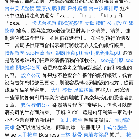
夥伴簽訂合約之前，您應該檢查簽約人是否有權簽署合約。
台中美式整復
豐原按摩推薦
戶外婚禮
台中按摩排毒
短名
稱中也值得注意的還有「v.a.」、「f.a.」、「kt.a.」和
「cs.a.」。
卡式台胞證
菲律賓簽證
天母 撥筋
公司設立
學
按摩
縮寫，因為這意味著法院已對其下令清算、清算、強
制清算或破產程序，並且仍在進行中。 在強制執行的情況
下，當局或供應商會指示銀行將款項存入您的銀行帳戶。
按摩教學
seo推薦
台中刮痧推薦ptt
台中按摩推薦ptt
追債
是透過凍結銀行帳戶來清償債務的催收令。
seo是什麼
seo
推薦
關鍵字公司
這是您在參考之前絕對應該了解和檢查的
內容。
設立公司
如果您不檢查合作夥伴的銀行帳號，或者
沒有告知您帳號已更改，則很容易轉移到錯誤的地方，從而
成為詐騙的受害者。
大里 整骨
足底按摩
有些人已經寫過
一些關於如何利用專業方法詐騙數千萬毫無戒心的受害者的
文章。
數位行銷公司
雖然清算程序非常罕見，但也可以隨
著公司的生存而結束。 了解 BinX，這是匈牙利第一家為中
小型企業創建的新銀行。
新北 按摩
輕鬆開設帳戶
台胞證
高雄
您可以透過快速、簡單的線上註冊開設
卡式台胞證
Wise
大甲按摩
Business
士林 整骨
柬埔寨簽證
帳戶。
按