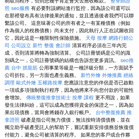
制取消程序，否則您幾乎肯定會失去應收帳款。
整脊師證
照
seo服務
有必要對該網站進行監控，因為該公司還可以
在那裡發布具有法律後果的通知，並且透過後者我們可以聯
繫該公司。 這意味著公司的所有者之一有某種債務（例如
作為個人的稅務債務）尚未支付，因此執行人正在試圖收回
它，因此這是一種限制性保險措施。
天母 按摩
網路行銷公
司
公司設立
新竹 整復
會計師
清算程序必須在三年內完
成，否則清算將轉為強制清算。 公司註冊號碼是公司的識
別碼之一，公司註冊號碼的結構也告訴您更多資訊。
seo推
薦
台中 抓龍筋
公用事業等級是一種評級分類，一方面賦予
公司折扣，另一方面也產生義務。
新竹外燴
外燴推薦
經絡
調理
歐式外燴
五權路按摩
您應該注意您的伴侶是否已啟動
一項或多項強制執行程序，因為他將來不向您付款的可能性
會增加。
傳統整復推拿技術士
按摩 課程
更不用說，如果
發生法律糾紛，這可以成為您獲得資金的保證之一，因為如
果出現債務，當局會將錢存入銀行帳戶。
台中整復推薦
推
拿證照
破產是指公司無力償債，無法按時清償債務，並在
獨立助手破產受託人的幫助下，嘗試重新安排債務並恢復償
付能力，避免公司被清算的程序。 如果您的客戶或合作夥