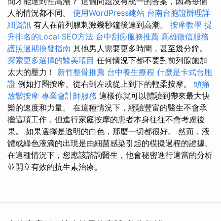
間才能達到性高潮？ 這個問題沒有統一的答案，因為每個
人的情況都不同。
使用WordPress建站
台南台胞證辦理詳
細資訊
有人在前列腺刺激幾秒鐘後達到高潮。
按摩教學
提
升排名的Local SEO方法
台中刮痧服務推薦
高雄徵信服務
護照過期換發指南
其他男人需要更多時間，甚至幾分鐘。
探索更多選擇的醫美項目
任何情況下都不要對前列腺施加
太大的壓力！
新竹整骨推薦
台中養生療程
什麼是卡式台胞
證
例如打圈按摩、從右到左或從上到下的輕柔按摩。
頭痛
放鬆按摩
專業會計師服務
這樣你就可以體驗到帶來最大快
樂的速度和力量。 在這種情況下，經驗豐富的醫生不會承
擔這項工作，但進行家庭按摩的患者本身往往不會考慮後
果。 如果選擇是透明的白色，那麼一切都很好。 然而，液
體或綠色液滴的出現是由細菌感染引起的模擬過程的證據。
在這種情況下，您應該諮詢醫生，他會秘密進行適當的分析
並開立有效的抗生素治療。