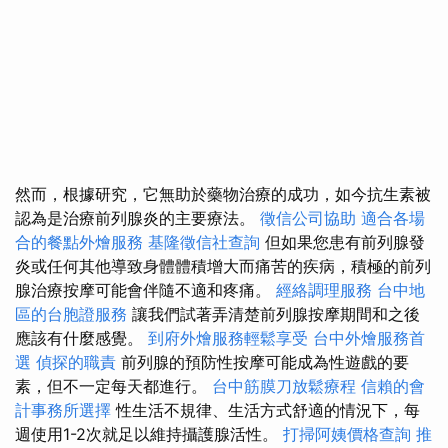
然而，根據研究，它無助於藥物治療的成功，如今抗生素被
認為是治療前列腺炎的主要療法。
徵信公司協助
適合各場
合的餐點外燴服務
基隆徵信社查詢
但如果您患有前列腺發
炎或任何其他導致身體體積增大而痛苦的疾病，積極的前列
腺治療按摩可能會伴隨不適和疼痛。
經絡調理服務
台中地
區的台胞證服務
讓我們試著弄清楚前列腺按摩期間和之後
應該有什麼感覺。
到府外燴服務輕鬆享受
台中外燴服務首
選
偵探的職責
前列腺的預防性按摩可能成為性遊戲的要
素，但不一定每天都進行。
台中筋膜刀放鬆療程
信賴的會
計事務所選擇
性生活不規律、生活方式舒適的情況下，每
週使用1-2次就足以維持攝護腺活性。
打掃阿姨價格查詢
推