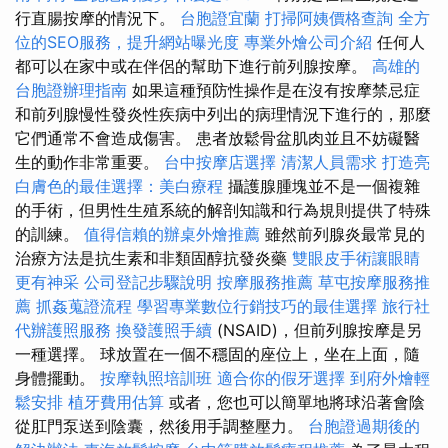
行直腸按摩的情況下。
台胞證宜蘭
打掃阿姨價格查詢
全方
位的SEO服務，提升網站曝光度
專業外燴公司介紹
任何人
都可以在家中或在伴侶的幫助下進行前列腺按摩。
高雄的
台胞證辦理指南
如果這種預防性操作是在沒有按摩禁忌症
和前列腺慢性發炎性疾病中列出的病理情況下進行的，那麼
它們通常不會造成傷害。 患者放鬆骨盆肌肉並且不妨礙醫
生的動作非常重要。
台中按摩店選擇
清潔人員需求
打造亮
白膚色的最佳選擇：美白療程
攝護腺腫塊並不是一個複雜
的手術，但男性生殖系統的解剖知識和行為規則提供了特殊
的訓練。
值得信賴的辦桌外燴推薦
雖然前列腺炎最常見的
治療方法是抗生素和非類固醇抗發炎藥
雙眼皮手術讓眼睛
更有神采
公司登記步驟說明
按摩服務推薦
草屯按摩服務推
薦
抓姦蒐證流程
學習專業數位行銷技巧的最佳選擇
旅行社
代辦護照服務
換發護照手續
(NSAID)，但前列腺按摩是另
一種選擇。 球放置在一個不穩固的座位上，坐在上面，隨
身體擺動。
按摩執照培訓班
適合你的假牙選擇
到府外燴輕
鬆安排
植牙費用估算
或者，您也可以簡單地將球沿著會陰
從肛門泵送到陰囊，然後用手調整壓力。
台胞證過期後的