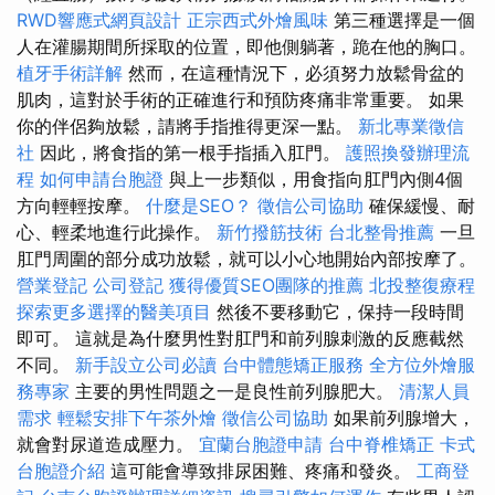
RWD響應式網頁設計
正宗西式外燴風味
第三種選擇是一個
人在灌腸期間所採取的位置，即他側躺著，跪在他的胸口。
植牙手術詳解
然而，在這種情況下，必須努力放鬆骨盆的
肌肉，這對於手術的正確進行和預防疼痛非常重要。 如果
你的伴侶夠放鬆，請將手指推得更深一點。
新北專業徵信
社
因此，將食指的第一根手指插入肛門。
護照換發辦理流
程
如何申請台胞證
與上一步類似，用食指向肛門內側4個
方向輕輕按摩。
什麼是SEO？
徵信公司協助
確保緩慢、耐
心、輕柔地進行此操作。
新竹撥筋技術
台北整骨推薦
一旦
肛門周圍的部分成功放鬆，就可以小心地開始內部按摩了。
營業登記
公司登記
獲得優質SEO團隊的推薦
北投整復療程
探索更多選擇的醫美項目
然後不要移動它，保持一段時間
即可。 這就是為什麼男性對肛門和前列腺刺激的反應截然
不同。
新手設立公司必讀
台中體態矯正服務
全方位外燴服
務專家
主要的男性問題之一是良性前列腺肥大。
清潔人員
需求
輕鬆安排下午茶外燴
徵信公司協助
如果前列腺增大，
就會對尿道造成壓力。
宜蘭台胞證申請
台中脊椎矯正
卡式
台胞證介紹
這可能會導致排尿困難、疼痛和發炎。
工商登