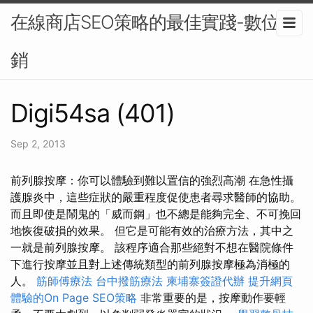
在線商店SEO策略的最佳實踐-數位行
銷
Digi54sa (401)
Sep 2, 2013
前列腺按摩：你可以體驗到難以置信的強烈高潮 在急性攝
護腺炎中，這些症狀的嚴重程度促使患者尋求醫師的協助。
而且即使是鬧鬼的「威而鋼」也不總是能夠完全、不可挽回
地恢復破損的效果。 但它是可能有效的治療方法，其中之
一就是前列腺按摩。 該程序適合那些絕對不想在醫院條件
下進行按摩並且對上述傳統類型的前列腺按摩極為消極的
人。
筋師傅療法
台中撥筋療法
柬埔寨簽證代辦
提升網頁
體驗的On Page SEO策略
非常重要的是，按摩動作要輕