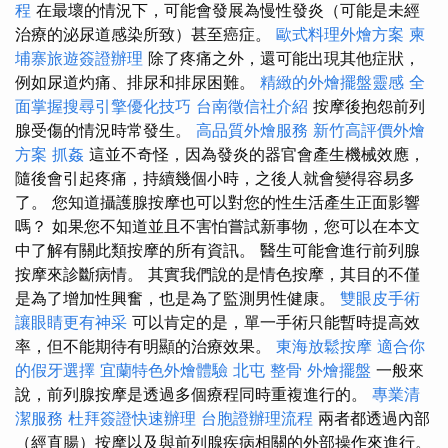
程
在最壞的情況下，可能會發展為慢性發炎（可能是未經
治療的泌尿道感染所致）甚至癌症。
歐式料理外燴方案
柬
埔寨旅遊簽證辦理
除了疼痛之外，還可能出現其他症狀，
例如尿道灼痛、排尿和排尿困難。
精緻的外燴擺盤靈感
全
面掌握搜尋引擎優化技巧
台南徵信社介紹
按摩後抱怨前列
腺受傷的情況時常發生。
高品質外燴服務
新竹高評價外燴
方案
抓姦
這並不奇怪，因為發炎的器官會產生機械效應，
隨後會引起疼痛，持續幾個小時，之後人就會變得容易多
了。 您知道攝護腺按摩也可以對您的性生活產生正面影響
嗎？ 如果您不知道並且不害怕嘗試新事物，您可以在本文
中了解有關此類按摩的所有資訊。 醫生可能會進行前列腺
按摩來診斷病情。 其實我們說的是情色按摩，其目的不僅
是為了增加性興奮，也是為了監測男性健康。
雙眼皮手術
讓眼睛更有神采
可以肯定的是，單一手術只能暫時提高效
率，但不能期待有明顯的治療效果。
東海放鬆按摩
適合你
的假牙選擇
宜蘭特色外燴體驗
北屯 整骨
外燴擺盤
一般來
說，前列腺按摩是透過多個療程同時重複進行的。
專業清
潔服務
杜拜簽證快速辦理
台胞證辦理流程
兩者都透過內部
（經直腸）按摩以及與前列腺疾病相關的外部操作來進行。