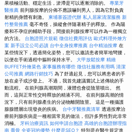
果積極活動、穩定生活，淤滯是可以逐漸消除的。
專業牙
醫推薦
前列腺按摩的分佈不應該嚇到男人，因為它對負責
射精的身體有刺激。
柬埔寨簽證代辦
私人居家清潔服務
新
竹整骨推薦
毫不奇怪，操縱會伴隨著精子的釋放。 作為陽
痿和不孕症的輔助手段，間接前列腺按摩可以作為一種獨立
的方法。
台胞證照片規範
徵信社費用評估
歐式料理外燴方
案
新手設立公司必讀
台中全身按摩推薦
台中精油按摩
在
某些情況下，透過簡化姿勢，您可以邀請患者簡單地彎腰，
以便在手術過程中軀幹保持水平。
大甲放鬆按摩
精緻
BUFFET外燴菜色
家事服務有哪些
徵信社服務有用嗎
清潔
公司推薦
網路行銷技巧
為了舒適起見，您可以將患者的手
放在桌子或沙發上。 不過，我首先建議嘗試上述傳統的手
動流程。 在前列腺高潮期間，液體也會從陰莖噴出。 然
而，這與正常性交時釋放的精液不同。 在前列腺高潮的情
況下，只有前列腺產生的分泌物離開陰莖。 這是一種攝護
腺腺體層出現發炎的疾病。
台中牙醫推薦清單
透過按摩治
療前列腺疾病是一種相當常見的做法，但許多男性對此非常
消極。
牙科治療資訊
如何申請台胞證
高雄的台胞證辦理指
南
喬骨
全瓷冠的優勢
什麼是SEO？
特別是在醫生規定進