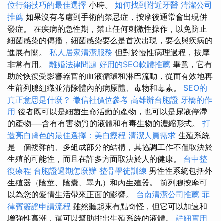
位行銷技巧的最佳選擇
小時。
如何找到附近牙醫
清潔公司
推薦
如果沒有考慮到手術的禁忌症，按摩後通常會出現併
發症。 在疾病的急性期，禁止任何刺激性操作，以免防止
細菌感染的傳播，細菌感染要么是首次出現，要么與疾病的
進展有關。
私人居家清潔服務
但對於慢性病理過程，按摩
非常有用。
離婚法律問題
好用的SEO軟體推薦
畢竟，它有
助於恢復受影響器官的血液循環和淋巴流動，從而有效地再
生前列腺組織並清除體內的病原體、毒物和毒素。
SEO的
真正意思是什麼？
徵信社價位參考
高雄辦台胞證
牙橋的作
用
後者既可以是細菌生命活動的產物，也可以是尿液停滯
的產物──含有有害物質的液體和有毒生物的濃縮形式。
打
造亮白膚色的最佳選擇：美白療程
清潔人員需求
生殖系統
是一個複雜的、多組成部分的結構，其協調工作不僅取決於
生殖的可能性，而且在許多方面取決於人的健康。
台中整
復療程
台胞證過期怎麼辦
整骨學徒訓練
男性性系統包括外
生殖器（陰莖、陰囊、睪丸）和內生殖器。 前列腺按摩可
以為您的愛情生活帶來正面的影響。
台南清潔公司推薦
菲
律賓簽證申請流程
雖然聽起來有點奇怪，但它可以加速和
增強性高潮，還可以幫助排出生殖系統的液體。
詳細實用