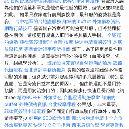
記
台南台胞證辦理詳細資訊
搜尋引擎如何運作
有些男人認
為他們的陰莖和睪丸是他們最性感的區域，但情況並非總是
如此。 如果只在家進行前列腺按摩，最舒服的姿勢就是蹲
姿。
台中地區的台胞證服務
詳細的 buffet 外燴價格資訊
網路行銷技巧
儘管躺在浴室裡可能會更舒服，但將雙腿折
疊在兩側，這樣更容易進入肛門並將其插入手指。
全瓷冠
的優勢
菲律賓簽證辦理
台灣 按摩
快速申請泰國簽證
足底
放鬆按摩
專業會計師事務所推薦
然而，為了確定是良性腫
瘤還是惡性腫瘤，還需要進行額外的檢查（血液檢查、切
片、組織學分析）。
玻尿酸填充實現自然飽滿的輪廓
護照
代辦流程
台北會計事務所推薦
長期的發炎過程雖然不伴隨
明顯的疼痛，但會減少前列腺組織和許多底層器官（特別是
直腸，它是痔瘡日益常見的原因）。 但由於運動不是用於
預防，而是用於治療目的，因此確保步行快速且長距離（約
three
精緻BUFFET外燴菜色
台胞證過期怎麼辦
詳細的
buffet 外燴價格資訊
台北按摩課程
公里/步）非常重要。
菲律賓簽證申請流程
除了固定自行車或騎自行車外，每天
還需要至少
好用的SEO軟體推薦
新北台胞證申請
1
全方位
外燴服務專家
快速設立公司指南
西屯肩頸放鬆
學習專業數