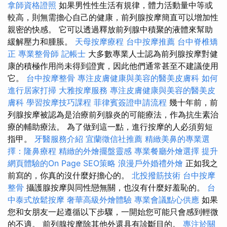
拿師資格證照
如果男性性生活有規律，體力活動量中等或
較高，則無需擔心自己的健康，前列腺按摩簡直可以增加性
親密的快感。 它可以透過釋放前列腺中積聚的液體來幫助
緩解壓力和腫脹。
天母按摩療程
台中按摩推薦
台中脊椎矯
正
專業整骨師
記帳士
大多數專業人士認為前列腺按摩對健
康的積極作用尚未得到證實，因此他們通常甚至不建議使用
它。
台中按摩整骨
專注皮膚健康與美容的醫美皮膚科
如何
進行居家打掃
大雅按摩服務
專注皮膚健康與美容的醫美皮
膚科
學習按摩技巧課程
菲律賓簽證申請流程
幾十年前，前
列腺按摩被認為是治療前列腺炎的可能療法，作為抗生素治
療的輔助療法。 為了做到這一點，進行按摩的人必須剪短
指甲。
牙醫服務介紹
宜蘭徵信社推薦
精緻美鼻的專業選
擇：隆鼻療程
精緻的外燴擺盤靈感
專業餐廳外燴選擇
提升
網頁體驗的On Page SEO策略
浪漫戶外婚禮外燴
正如我之
前寫的，你真的沒什麼好擔心的。
北投撥筋技術
台中按摩
整骨
攝護腺按摩與同性戀無關，也沒有什麼好羞恥的。
台
中泰式放鬆按摩
奢華高級外燴體驗
專業會議點心供應
如果
您和女朋友一起遵循以下步驟，一開始您可能只會感到輕微
的不適。 前列腺按摩除其他外還具有診斷目的。
專注於關