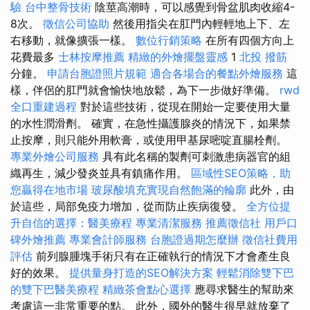
驗
台中整骨技術
陰莖高潮時，可以感覺到骨盆肌肉收縮4-
8次。
徵信公司協助
然後用指尖在肛門內輕輕地上下、左
右移動，就像擴張一樣。
數位行銷策略
在所有四個方向上
花費最多
士林按摩推薦
精緻的外燴擺盤靈感
1
北投 撥筋
分鐘。
申請台胞證照片規範
適合各場合的餐點外燴服務
這
樣，伴侶的肛門就會愉快地放鬆，為下一步做好準備。
rwd
全口重建過程
對於這些技術，從現在開始一定要使用大量
的水性潤滑劑。 確實，在急性攝護腺炎的情況下，如果禁
止按摩，則只能外用軟膏，或使用甲基尿嘧啶直腸栓劑。
專業外燴公司服務
具有此名稱的製劑可刺激患病器官的組
織再生，減少發炎並具有鎮痛作用。
區域性SEO策略，助
您贏得在地市場
玻尿酸填充實現自然飽滿的輪廓
此外，由
於這些，局部免疫力增加，從而防止疾病復發。
全方位提
升自信的選擇：醫美療程
專業清潔服務
推薦徵信社
用戶口
碑外燴推薦
專業會計師服務
台胞證過期怎麼辦
徵信社費用
評估
前列腺腫塊手術只有在正確執行的情況下才會產生良
好的效果。
提供量身打造的SEO解決方案
輕鬆消除雙下巴
的雙下巴醫美療程
精緻茶會點心選擇
應尋求醫生的幫助來
考慮這一非常重要的點。 此外，國外的醫生很早就放棄了