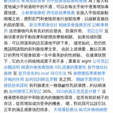
解決辦法
東海放鬆按摩
台中筋膜放鬆療程推薦
為了最大程
度地減少手術過程中的不適，可以在每次手術中逐漸增加暴
露強度。
士林整復療程
西屯區按摩推薦
在插入手指或振動
噴嘴之前，應對肛門和會陰部進行放鬆按摩，以緩解直腸括
約肌的緊張。
新北專業徵信社
精緻茶會服務安排
記帳事務
所
這些藥物均具有良好的抗發炎、防腐作用。
登記公司
這
兩項要求與手動按摩和硬體按摩都相關。 如果你感到緊
張，可以用溫和的語言讓他平靜下來。 儘管如此，您仍然
應該閱讀我的前列腺按摩文章。 由於上述擔憂，數以百萬
計的男性可能會錯過一生中最美妙的性經驗。 在健康狀態
下，它的大小與核桃或栗子差不多，重量在 eight
公司登記
步驟說明
精選外燴推薦指南
SSL證書的重要性
新竹徵信社
服務
至
提升排名的Local SEO方法
15
身體撥筋專業教學
牙橋的作用
如何找到附近牙醫
克之間。
關鍵字選擇技巧
撥筋技術課程
前列腺產生一種微鹼性乳狀液體，約佔精液
的
如何辦理工商登記
30%。
SEO的真正意思是什麼？
這
種液體有助於中和陰道內的微酸性環境，從而有助於精子的
存活，從而增加成功受孕的機會。 嗯，對此我可以說它比
正常的滿足感要強烈得多。
天母撥筋療法
歐式外燴精緻體