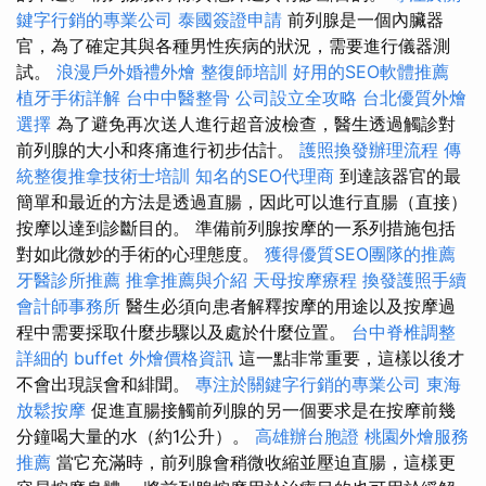
鍵字行銷的專業公司
泰國簽證申請
前列腺是一個內臟器
官，為了確定其與各種男性疾病的狀況，需要進行儀器測
試。
浪漫戶外婚禮外燴
整復師培訓
好用的SEO軟體推薦
植牙手術詳解
台中中醫整骨
公司設立全攻略
台北優質外燴
選擇
為了避免再次送人進行超音波檢查，醫生透過觸診對
前列腺的大小和疼痛進行初步估計。
護照換發辦理流程
傳
統整復推拿技術士培訓
知名的SEO代理商
到達該器官的最
簡單和最近的方法是透過直腸，因此可以進行直腸（直接）
按摩以達到診斷目的。 準備前列腺按摩的一系列措施包括
對如此微妙的手術的心理態度。
獲得優質SEO團隊的推薦
牙醫診所推薦
推拿推薦與介紹
天母按摩療程
換發護照手續
會計師事務所
醫生必須向患者解釋按摩的用途以及按摩過
程中需要採取什麼步驟以及處於什麼位置。
台中脊椎調整
詳細的 buffet 外燴價格資訊
這一點非常重要，這樣以後才
不會出現誤會和緋聞。
專注於關鍵字行銷的專業公司
東海
放鬆按摩
促進直腸接觸前列腺的另一個要求是在按摩前幾
分鐘喝大量的水（約1公升）。
高雄辦台胞證
桃園外燴服務
推薦
當它充滿時，前列腺會稍微收縮並壓迫直腸，這樣更