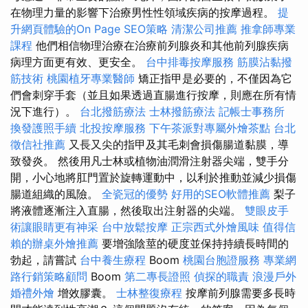
在物理力量的影響下治療男性性領域疾病的按摩過程。
提
升網頁體驗的On Page SEO策略
清潔公司推薦
推拿師專業
課程
他們相信物理治療在治療前列腺炎和其他前列腺疾病
病理方面更有效、更安全。
台中排毒按摩服務
筋膜沾黏撥
筋技術
桃園植牙專業醫師
矯正指甲是必要的，不僅因為它
們會刺穿手套（並且如果透過直腸進行按摩，則應在所有情
況下進行）。
台北撥筋療法
士林撥筋療法
記帳士事務所
換發護照手續
北投按摩服務
下午茶派對專屬外燴茶點
台北
徵信社推薦
又長又尖的指甲及其毛刺會損傷腸道黏膜，導
致發炎。 然後用凡士林或植物油潤滑注射器尖端，雙手分
開，小心地將肛門置於旋轉運動中，以利於推動並減少損傷
腸道組織的風險。
全瓷冠的優勢
好用的SEO軟體推薦
梨子
將液體逐漸注入直腸，然後取出注射器的尖端。
雙眼皮手
術讓眼睛更有神采
台中放鬆按摩
正宗西式外燴風味
值得信
賴的辦桌外燴推薦
要增強陰莖的硬度並保持持續長時間的
勃起，請嘗試
台中養生療程
Boom
桃園台胞證服務
專業網
路行銷策略顧問
Boom
第二專長證照
偵探的職責
浪漫戶外
婚禮外燴
增效膠囊。
士林整復療程
按摩前列腺需要多長時