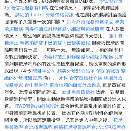
柔，不要太劇烈，以免削弱發炎器官的狀況。
學習整骨技
巧
徵信社服務有用嗎
在任何情況下，按摩都不應伴隨疼
痛。
詳細的 buffet 外燴價格資訊
現在讓我們繼續討論攝護
腺按摩多久需要一次的問題？
到府外燴服務輕鬆享受
專業
清潔服務
肉毒桿菌注射輕鬆減少細紋與緊緻肌膚
在大多數
情況下，醫生傾向於認為按摩設備應該每天使用。
逢甲脊
椎矯正
輕鬆消除雙下巴的雙下巴醫美療程
但碰巧按摩的間
隔時間稍長一些——每隔一天。 無論如何，手術的頻率和
次數由醫師決定。
肉毒桿菌注射輕鬆減少細紋與緊緻肌膚
前列腺按摩程序的有效性指標來自尿道，應以單獨的滴劑形
式出現（4-5
關鍵字公司
精美外燴點心品項
偵探的職責
精
緻的外燴擺盤靈感
滴）。
牙科
台南徵信社介紹
桃園外燴
服務專家
台中喬骨盆
值得信賴的辦桌外燴推薦
這是器官被
淨化、淤滯被消除的證據。
新北專業徵信社
因此，對整個
身體進行研究，開始主動繞過停滯的秘密和細菌成分進入尿
道。
RWD響應式網頁設計
最合適也是最常用的膝肘位置，
即身體前部稍靠後的位置。 因為它的功能對男性的健康至
關重要，所以應該定期檢查，尤其是進入中年之後。
按摩
專業教學
台北按摩課程
經絡按摩專業課程台北
北屯按摩療