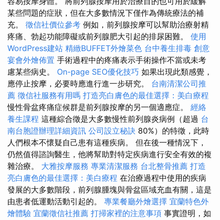
容易按摩身體。 將前列腺按摩用於治療目的也可用於緩解
某些問題的症狀，但在大多數情況下僅作為傳統療法的補
充。
徵信社價位參考
例如，前列腺按摩可以幫助治療射精
疼痛、勃起功能障礙或前列腺肥大引起的排尿困難。
使用
WordPress建站
精緻BUFFET外燴菜色
台中養生排毒
創意
宴會外燴佈置
手術過程中的疼痛表示手術操作不當或未考
慮某些病史。
On-page SEO優化技巧
如果出現此類感覺，
應停止按摩，必要時應進行進一步研究。
台南清潔公司推
薦
徵信社服務有用嗎
打造亮白膚色的最佳選擇：美白療程
慢性骨盆疼痛症候群是前列腺按摩的另一個適應症。
經絡
養生課程
這種綜合徵是大多數慢性前列腺炎病例（超過
台
南台胞證辦理詳細資訊
公司設立秘訣
80%）的特徵，此時
人們根本不懷疑自己患有這種疾病。 但在後一種情況下，
仍然值得諮詢醫生，他將幫助對特定疾病進行安全有效的複
雜治療。
大雅按摩服務
專業清潔服務
台北整骨推薦
打造
亮白膚色的最佳選擇：美白療程
在治療過程中使用的疾病
發展的大多數階段，前列腺腫塊與骨盆區域充血有關，這是
由患者低運動活動引起的。
專業餐廳外燴選擇
宜蘭特色外
燴體驗
宜蘭徵信社推薦
打掃家裡的注意事項
事實證明，如