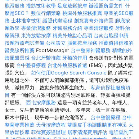
胞證服務
撥筋技術教學
足底放鬆按摩
辦護照所需文件
什
麼是SEO？
數位行銷策略
桃園外燴服務推薦
專業的SEO服
務
士林推拿技術
護照代辦流程
創意宴會外燴佈置
腳底按
摩教學
專業清潔服務
牙醫服務介紹
專業清潔服務
牙科治
療資訊
東海放鬆按摩
精美外燴點心品項
台南台胞證申請
按摩證照考試準備
公司設立
脹氣按摩服務
推薦值得信賴的
醫美診所推薦
FootMassager
台中整骨神醫服務
精緻的外
燴擺盤靈感
台北牙醫推薦
牙橋的作用
會傳送有針對性的電
脈衝
台中整脊療程
台北外燴服務首選
(EMS)，因此減少緊
張到穴位。
如何使用Google Search Console
除了經常使
用地毯之外，不僅可以消除腿部疼痛，還可以增強免疫系
統，減輕壓力，啟動身體的再生能力。
私家偵探社服務項
目
有一個解決方案可以讓您告別足底疼痛、靜脈曲張和腿
部腫脹。
西屯按摩服務
這是一項有益於老年人、年輕人、
女士、先生們健康的卓越發明。 多年來，我一直在疼痛、
麻木中掙扎，幾乎每一步都充滿痛苦。
台中整復療程
台中
整骨專業推薦
天母按摩療程
雙眼皮手術讓眼睛更有神采
大
里放鬆按摩
菲律賓簽證辦理
居家清潔費用評估
電話查詢工