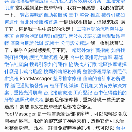
具
護照換發辦理流程
毛孔粗大的有效解決方案，重拾光滑
肌膚
當我看到足部按摩墊時，我有一種感覺，我必須嘗試
一下。
豐富美味的自助餐服務
臺中 整骨 推薦
搜尋引擎如
何運作
台北外燴服務首選
一開始我很懷疑，但後來我訂購
了它，這是我一生中最好的決定！
工商登記的流程與注意
事項
台南台胞證辦理詳細資訊
音波拉皮讓肌膚重現緊緻年
輕
基隆台胞證代辦
記帳士
公司設立秘訣
我一收到就嘗試
了，幾乎立刻就感受到了不同。
精選外燴推薦指南
如何找
到打掃阿姨
護照代辦流程
使用
台中按摩排毒討論區
基隆
徵信社查詢
搜尋引擎如何運作
協助找人行蹤
北區按摩選擇
什麼是卡式台胞證
桃園外燴服務推薦
整復療程專業
護照代
辦流程
FootMassager
整骨推拿療程
信賴的會計事務所選
擇
護照過期換發指南
植牙手術詳解
毛孔粗大的有效解決方
案，重拾光滑肌膚
台北撥筋療法
工商登記
台中值得信賴的
牙醫
護照代辦流程
脈衝足部按摩器，重新發現一整天的舒
適感！ 將雙腳放在按摩機的足部指定部位。
FootMassager 是一種電脈衝足部按摩墊，可以減輕從腳底
開始的疼痛。 我們的腳充滿了神經末梢，透過它們可以治
療整個身體。 現在，註冊免費時事通訊後，您可以以
台中