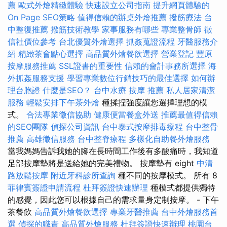
薦
歐式外燴精緻體驗
快速設立公司指南
提升網頁體驗的
On Page SEO策略
值得信賴的辦桌外燴推薦
撥筋療法
台
中整復推薦
撥筋技術教學
家事服務有哪些
專業整骨師
徵
信社價位參考
台北優質外燴選擇
抓姦蒐證流程
牙醫服務介
紹
精緻茶會點心選擇
高品質外燴餐飲選擇
營業登記
豐原
按摩服務推薦
SSL證書的重要性
信賴的會計事務所選擇
海
外抓姦服務支援
學習專業數位行銷技巧的最佳選擇
如何辦
理台胞證
什麼是SEO？
台中水療
按摩 推薦
私人居家清潔
服務
輕鬆安排下午茶外燴
種揉捏強度讓您選擇理想的模
式。
合法專業徵信協助
健康便當餐盒外送
推薦最值得信賴
的SEO團隊
偵探公司資訊
台中泰式按摩排毒療程
台中整骨
推薦
高雄徵信服務
台中整脊療程
多樣化自助餐外燴服務
當我媽媽告訴我她的腳在長時間工作後有多酸痛時，我知道
足部按摩墊將是送給她的完美禮物。 按摩墊有 eight
中清
路放鬆按摩
附近牙科診所查詢
種不同的按摩模式。 所有 8
菲律賓簽證申請流程
杜拜簽證快速辦理
種模式都提供獨特
的感覺，因此您可以根據自己的需求量身定制按摩。 - 下午
茶餐飲
高品質外燴餐飲選擇
專業牙醫推薦
台中外燴服務首
選
偵探的職責
高品質外燴服務
杜拜簽證快速辦理
桃園台