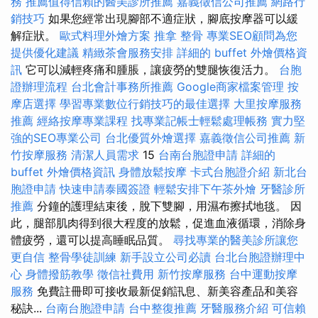
務
推薦值得信賴的醫美診所推薦
嘉義徵信公司推薦
網路行
銷技巧
如果您經常出現腳部不適症狀，腳底按摩器可以緩
解症狀。
歐式料理外燴方案
推拿 整骨
專業SEO顧問為您
提供優化建議
精緻茶會服務安排
詳細的 buffet 外燴價格資
訊
它可以減輕疼痛和腫脹，讓疲勞的雙腿恢復活力。
台胞
證辦理流程
台北會計事務所推薦
Google商家檔案管理
按
摩店選擇
學習專業數位行銷技巧的最佳選擇
大里按摩服務
推薦
經絡按摩專業課程
找專業記帳士輕鬆處理帳務
實力堅
強的SEO專業公司
台北優質外燴選擇
嘉義徵信公司推薦
新
竹按摩服務
清潔人員需求
15
台南台胞證申請
詳細的
buffet 外燴價格資訊
身體放鬆按摩
卡式台胞證介紹
新北台
胞證申請
快速申請泰國簽證
輕鬆安排下午茶外燴
牙醫診所
推薦
分鐘的護理結束後，脫下雙腳，用濕布擦拭地毯。 因
此，腿部肌肉得到很大程度的放鬆，促進血液循環，消除身
體疲勞，還可以提高睡眠品質。
尋找專業的醫美診所讓您
更自信
整骨學徒訓練
新手設立公司必讀
台北台胞證辦理中
心
身體撥筋教學
徵信社費用
新竹按摩服務
台中運動按摩
服務
免費註冊即可接收最新促銷訊息、新美容產品和美容
秘訣...
台南台胞證申請
台中整復推薦
牙醫服務介紹
可信賴