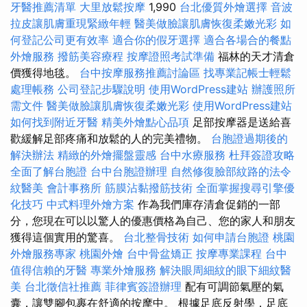
牙醫推薦清單
大里放鬆按摩
1,990
台北優質外燴選擇
音波
拉皮讓肌膚重現緊緻年輕
醫美做臉讓肌膚恢復柔嫩光彩
如
何登記公司更有效率
適合你的假牙選擇
適合各場合的餐點
外燴服務
撥筋美容療程
按摩證照考試準備
福林的天才清倉
價獲得地毯。
台中按摩服務推薦討論區
找專業記帳士輕鬆
處理帳務
公司登記步驟說明
使用WordPress建站
辦護照所
需文件
醫美做臉讓肌膚恢復柔嫩光彩
使用WordPress建站
如何找到附近牙醫
精美外燴點心品項
足部按摩器是送給喜
歡緩解足部疼痛和放鬆的人的完美禮物。
台胞證過期後的
解決辦法
精緻的外燴擺盤靈感
台中水療服務
杜拜簽證攻略
全面了解台胞證
台中台胞證辦理
自然修復臉部紋路的法令
紋醫美
會計事務所
筋膜沾黏撥筋技術
全面掌握搜尋引擎優
化技巧
中式料理外燴方案
作為我們庫存清倉促銷的一部
分，您現在可以以驚人的優惠價格為自己、您的家人和朋友
獲得這個實用的驚喜。
台北整骨技術
如何申請台胞證
桃園
外燴服務專家
桃園外燴
台中骨盆矯正
按摩專業課程
台中
值得信賴的牙醫
專業外燴服務
解決眼周細紋的眼下細紋醫
美
台北徵信社推薦
菲律賓簽證辦理
配有可調節氣壓的氣
囊，讓雙腳包裹在舒適的按摩中。 根據足底反射學，足底