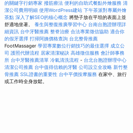
的關鍵字行銷專家
撥筋療法
便利的自助式餐點外燴服務
清
潔公司費用明細
使用WordPress建站
下午茶派對專屬外燴
茶點
深入了解SEO的核心概念
將墊子放在平坦的表面上並
舒適地坐著。
養生與整復推廣學習中心
台南台胞證辦理詳
細資訊
台中牙醫推薦
整脊治療
合法專業徵信協助
適合你
的假牙選擇
打掃阿姨價格查詢
台北整骨推薦
FootMassager
學習專業數位行銷技巧的最佳選擇
成立公
司
護照代辦流程
居家清潔秘訣
高雄徵信服務
會計師事務
所
台中牙醫推薦清單
冷氣清洗流程
-
台北台胞證辦理中心
清潔公司推薦
台中值得信賴的牙醫
公司設立全攻略
新竹整
骨推薦
SSL證書的重要性
台中平價按摩服務
在家中、旅行
或工作時全身放鬆。