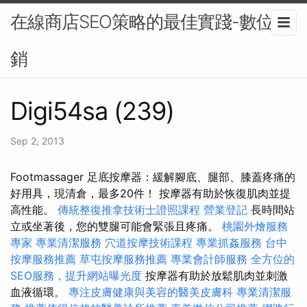
在線商店SEO策略的最佳實踐-數位行
銷
Digi54sa (239)
Sep 2, 2013
Footmassager 足底按摩器：緩解腳底、腿部、膝蓋疼痛的
好用具，現清倉，最多20件！ 按摩器有助於恢復肌肉並提
高性能。
傳統整復推拿技術士證照課程
營業登記
長時間站
立或坐著後，您的雙腿可能會緊張且疼痛。
桃園外燴服務
專家
專業清潔服務
穴道按摩技術課程
專業抓姦服務
台中
按摩服務推薦
草屯按摩服務推薦
專業會計師服務
全方位的
SEO服務，提升網站曝光度
按摩器有助於放鬆肌肉並刺激
血液循環。
專注皮膚健康與美容的醫美皮膚科
專業清潔服