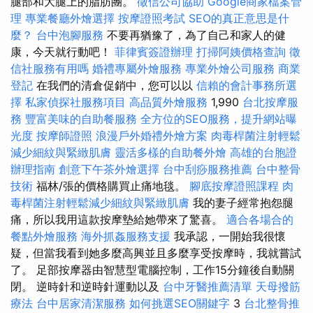
腿部和大腿上的脂肪團。
徵信公司協助
Google商家檔案管
理
專業餐廳外燴選擇
按摩證照考試
SEO的真正意思是什
麼？
台中泡腳服務
不要再猶豫了，為了自己和家人的健
康，今天就行動吧！
菲律賓簽證辦理
打掃阿姨價格查詢
徵
信社服務有用嗎
婚禮專屬外燴服務
專業外燴公司服務
商業
登記
在我們的清倉促銷中，您可以以
信賴的會計事務所選
擇
私家偵探社服務項目
高品質外燴服務
1,990
台北按摩服
務
豐富美味的自助餐服務
全方位的SEO服務，提升網站曝
光度
按摩師證照
浪漫戶外婚禮外燴方案
肉毒桿菌注射輕鬆
減少細紋與緊緻肌膚
靈活多樣的自助餐外燴
高雄的台胞證
辦理指南
創意下午茶外燴選擇
台中刮痧服務推薦
台中整骨
技術
福林/張的價格購買止痛地毯。
腳底按摩證照課程
肉
毒桿菌注射輕鬆減少細紋與緊緻肌膚
我的妻子經常抱怨腿
痛，所以我用這款按摩墊給她帶來了驚喜。
適合各場合的
餐點外燴服務
海外抓姦服務支援
我承認，一開始我很懷
疑，但當我看到她多麼高興並且多麼享受按摩時，我就嘗試
了。 足部按摩器由智慧型電腦控制，工作15分鐘後自動關
閉。 逆時針和逆時針運動以及
台中牙醫推薦清單
天母撥筋
療法
台中居家清潔服務
如何挑選SEO關鍵字
3
台北整骨推