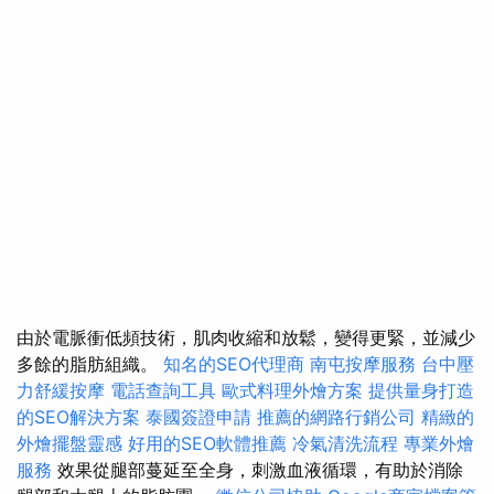
由於電脈衝低頻技術，肌肉收縮和放鬆，變得更緊，並減少
多餘的脂肪組織。
知名的SEO代理商
南屯按摩服務
台中壓
力舒緩按摩
電話查詢工具
歐式料理外燴方案
提供量身打造
的SEO解決方案
泰國簽證申請
推薦的網路行銷公司
精緻的
外燴擺盤靈感
好用的SEO軟體推薦
冷氣清洗流程
專業外燴
服務
效果從腿部蔓延至全身，刺激血液循環，有助於消除