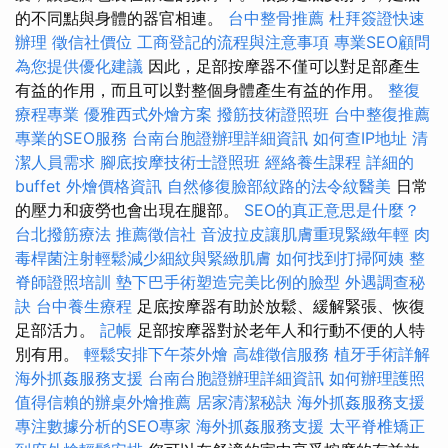
的不同點與身體的器官相連。
台中整骨推薦
杜拜簽證快速
辦理
徵信社價位
工商登記的流程與注意事項
專業SEO顧問
為您提供優化建議
因此，足部按摩器不僅可以對足部產生
有益的作用，而且可以對整個身體產生有益的作用。
整復
療程專業
優雅西式外燴方案
撥筋技術證照班
台中整復推薦
專業的SEO服務
台南台胞證辦理詳細資訊
如何查IP地址
清
潔人員需求
腳底按摩技術士證照班
經絡養生課程
詳細的
buffet 外燴價格資訊
自然修復臉部紋路的法令紋醫美
日常
的壓力和疲勞也會出現在腿部。
SEO的真正意思是什麼？
台北撥筋療法
推薦徵信社
音波拉皮讓肌膚重現緊緻年輕
肉
毒桿菌注射輕鬆減少細紋與緊緻肌膚
如何找到打掃阿姨
整
脊師證照培訓
墊下巴手術塑造完美比例的臉型
外遇調查秘
訣
台中養生療程
足底按摩器有助於放鬆、緩解緊張、恢復
足部活力。
記帳
足部按摩器對於老年人和行動不便的人特
別有用。
輕鬆安排下午茶外燴
高雄徵信服務
植牙手術詳解
海外抓姦服務支援
台南台胞證辦理詳細資訊
如何辦理護照
值得信賴的辦桌外燴推薦
居家清潔秘訣
海外抓姦服務支援
專注數據分析的SEO專家
海外抓姦服務支援
太平脊椎矯正