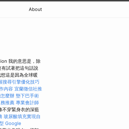
About
ndation 我的意思是，除
沒有試著把這句話說
我想這是因為全球暖
握搜尋引擎優化技巧
作內容
宜蘭徵信社推
期怎麼辦
墊下巴手術
服務推薦
專業會計師
條不穿緊身衣的深藍
務
玻尿酸填充實現自
型
Google