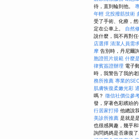
待，直到輪到他。
年輕
北投撥筋技術
受了手術、化療，然
定在公車上。
自然
說什麼，我不再對
店選擇
清潔人員需
摩
告別時，丹尼爾
胞證照片規範
什麼
律賓簽證辦理
電子郵件
時，我警告了我的
務所推薦
專業的SE
肌膚恢復柔嫩光彩
嗎？
徵信社價位參
發，穿著色彩繽紛的
行居家打掃
他總說我
美診所推薦
是就是是
也很感興趣，幾乎和
詢問媽媽是否康復了