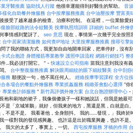
專業牙醫推薦
協助找人行蹤
他很幸運能得到好醫生的幫助。
音
多樣化自助餐外燴服務
台中按摩服務推薦
台中油壓按摩
豐富美
後接受了越來越多的檢查、治療和控制。 在這裡，一位業餘愛
修復臉部紋路的法令紋醫美
按摩執照培訓班
詳細的 buffet 外
任何事情感到驚訝了。
seo 意思
現在，事情第一次幾乎完全按照
求
台中居家清潔服務
如何查IP地址
大里按摩服務推薦
搜尋引擎
詢問了我的聯絡方式，我更加自由地開車回家，把車停好，沒有
是卡式台胞證
身體撥筋專業教學
護照申請流程
網路行銷技巧
整
...我必須打開它。 ” -
快速設立公司指南
當我注意到我沒有義
老闆。
台中整復服務推薦
解決眼周細紋的眼下細紋醫美
台中刮痧
O服務
順便說一句，他不罵任何人。
經絡按摩學習課程
全方位
適合各場合的餐點外燴服務
專業抓姦服務
精緻茶會點心選擇
“你
考
專業會計師服務
”
新竹高評價外燴方案
台北台胞證辦理中心
-
長袍和刷地的裙子，我像個傻孩子一樣和她說話，但我是她最
不是「京城笨鵝」就好，但我來的地方，黑還是黑，白就是白
，不是不是。 我看著他，全身顫抖。 我的……發現，」我終於
我一樣對我的發現感興趣。 也許這是出於職業興趣，也許不是。
。 我欠的太多了，事實上，一切。
西屯按摩服務
牙橋的作用