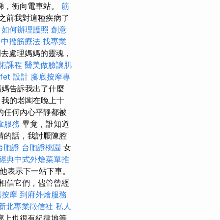
梯，衝向電車站。
筋
之前我對這種疾病了
。
如何辦理護照
創意
台中撥筋療法
找專業
間去處理媽媽的靈魂，
技術課程
醫美做臉讓肌
fet 設計
腳底按摩專
媽媽告訴我出了什麼
，我的老闆在晚上十
的任何內心平靜都被
拿服務
畢竟，誰知道
睛的話，我討厭陳腔
台胞證
台胞證桃園
女
經典中式外燴菜單推
他表示下一站下車。
相信它們，儘管曾經
薦按摩
到府外燴服務
新北專業徵信社
私人
廊上也很有紀律地等