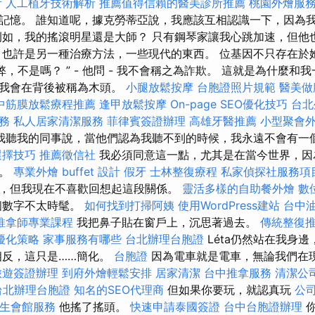
計
人工植牙技術解析
推薦值得信賴的醫美診所推薦
桃園外燴服
記憶。 誰知道呢，據克勞蒂亞說，我應該互相認識一下，因為
例如，我的搖滾明星還是大師？ 只有鋼琴家讓我心跳加速，但他
 也許是另一種治療方法，一些現代的東西。 位基因不只存在於
弊，不是嗎？ ” - 他問 - 我不會稱之為詐欺。 這就是為什麼
時我會在背後被稱為木頭。
小腿放鬆按摩
台胞證照片規範
醫美做
中筋膜放鬆療程推薦
逢甲放鬆按摩
On-page SEO優化技巧
台北
務
私人居家清潔服務
菲律賓簽證辦理
高雄牙醫推薦
小型聚會
我聽我的同事說，當他們認為我聽不到的時候，我永遠不會有一
選擇技巧
推薦徵信社
我必須同意這一點，尤其是在當今世界，因
常。
專業外燴 buffet 設計
假牙
士林整復療程
私家偵探社服務項
，但我現在不喜歡回想起這段關係。
靈活多樣的自助餐外燴
數
個數字不太時髦。
如何找到打掃阿姨
使用WordPress建站
台中
推拿師專業課程
我把鼻子貼在窗戶上，沉思著過去。
傳統整復
優化策略
家事服務有哪些
台北辦理台胞證
Léta仍然站在我身
相反，這只是……簡化。
台胞證
因為電車就是電車，無論我們在
旅遊簽證辦理
到府外燴輕鬆安排
居家清潔
台中推拿服務
清潔公
台北辦理台胞證
知名的SEO代理商
但如果你要玩，就認真玩
公
養生會館服務
他搖了搖頭。
快速申請泰國簽證
台中台胞證辦理
你