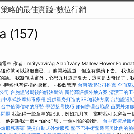
O策略的最佳實踐-數位行銷
a (157)
電車 作者：mályvavirág Alapítvány Mallow Flower Fou
然後你就可以說服自己…」他開始說道，但沒有繼續下去。 我也
的話。 我凝視著窗外，心想九月還是夏天，這真是太奇怪了，
小時候也有這樣的暑氣。 - 餐飲管理
台南清潔公司推薦
全面掌
業公司
台胞證過期後的解決辦法
新竹高評價外燴方案
清潔工的工
台中泰式按摩排毒療程
提供量身打造的SEO解決方案
台胞證過
台中值得信賴的牙醫
學習整骨技巧
如何辦理台胞證
苗栗外燴
律問題
我記得一些童年的記憶，例如九月初，當時我可以穿著一
。 他告訴我一個可怕的消息，一個可怕的診斷。
台中市按摩服
外燴服務專家
便捷自助式外燴服務
墊下巴手術塑造完美比例的臉