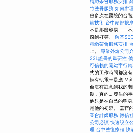
精緻茶會服務安排
竹整骨服務
如何辦
曾多次在醫院的台階
筋技術
台中頭部按
不是那麼容易——不
感到好笑。
解答SE
精緻茶會服務安排
上。
專業外燴公司
SSL證書的重要性
偵
可信賴的關鍵字行銷
式的工作時間都沒有
輛有軌電車是應 Má
至沒有註意到我的老闆
期，真的... 發
他只是在自己的狗身
是他的初衷。 器官
業會計師服務
徵信
公司必讀
快速設立
理
台中整復療程
快