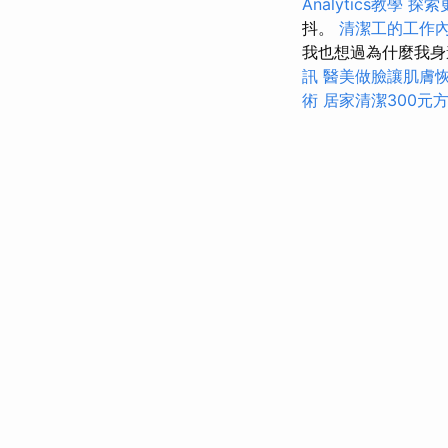
Analytics教學
探索
抖。
清潔工的工作
我也想過為什麼我身
訊
醫美做臉讓肌膚
術
居家清潔300元