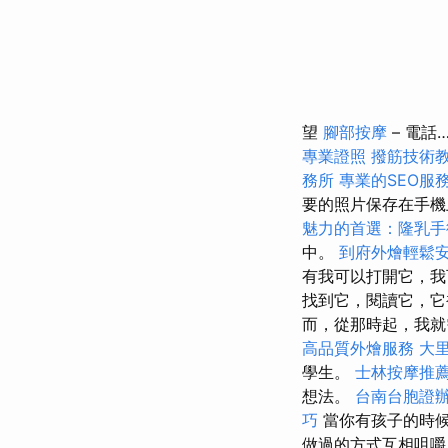
望
腳部按摩
– 電
專業證照
撥筋技術
務所
專業的SEO服
要的照片保存在手機
魅力的首選：隆乳手
中。
到府外燴輕鬆
有我可以打開它，我
找到它，閱讀它，它
而，從那時起，我
高品質外燴服務
大里
學生。
士林按摩推
想法。
台南台胞證
巧
當你有孩子的時候
做過的方式互相咀