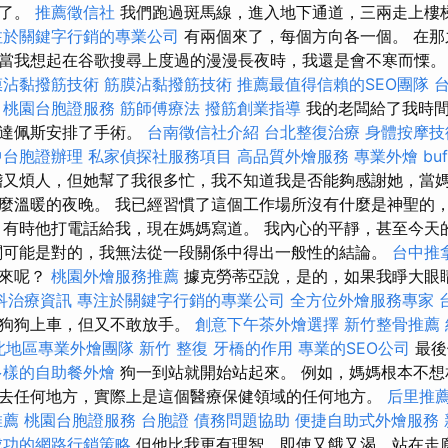
以了。
推薦徵信社
我們跑過斑馬線，進入地下通道，三兩走上樓
注於關鍵字行銷的專業公司
有兩個來了，每個方向各一個。 在那
當我想起在谷歌搜尋上度過的漫漫長夜時，我還是會不寒而慄
膜沾黏撥筋技術
筋膜沾黏撥筋技術
推薦最值得信賴的SEO團隊
桃園台胞證服務
筋師傅療法
撥筋創業指導
我的老闆給了我時
布達佩斯安排了手術。
台南徵信社介紹
台北整復治療
身體按摩
中台胞證辦理
私家偵探社服務項目
高品質外燴服務
專業外燴 buf
稽又煩人，但她幫了我很多忙，我不知道我是否能夠感謝她，當
麼溫暖的夜晚。 我已經習慣了這個工作場所沒有什麼是神聖的
 有時他打電話給我，現在媽媽寫道。 我內心的平靜，甚至今天
闆可能是對的，我無法從一段關係中得出一般性的結論。
台中推
到來呢？
桃園外燴服務推薦
據克勞蒂亞說，是的，如果我睜大眼
科治療資訊
專注於關鍵字行銷的專業公司
全方位外燴服務專家
讓狗狗上車，但又不敢放手。
創意下午茶外燴選擇
新竹整骨推薦
北地區專業外燴團隊
新竹 整復
牙橋的作用
專業的SEO公司
最後
多樣的自助餐外燴
狗一到站就開始站起來。 例如，媽媽根本不想
去任何地方，實際上是這個醫療保健領域的任何地方。
后里推
推薦
桃園台胞證服務
台胞證
債務問題協助
便捷自助式外燴服務
成功的網路行銷策略
但他比我更有理智，即使又餓又渴，站在走