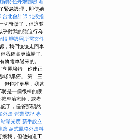
宜蘭特色外燴體驗
新
了緊急護理，即使她
擇
台北會計師
北投撥
一切奇蹟了，但這並
似乎對我的強迫行為
記帳
辦護照所需文件
認，我們慢慢走回車
但我確實更流暢了。
有軌電車過來的。
“亨麗埃特，你連正
變與卵巢癌。 第十三
了。 但也許更早，我甚
，那將是一個很棒的假
位按摩治療師，或者
忘記了，儘管那顯然
餐外燴
營業登記
專
網站曝光度
新手設立
推薦
歐式風格外燴料
打擾我，但他知道工