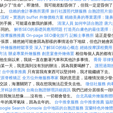
缺少了“生命”，即激情。 我可能差點昏倒了，但我一定是昏倒
道上。
信賴的會計事務所選擇
旅行社護照代辦服務
台胞證照片規
證流程
-
實惠的 buffet 外燴價格方案
精緻美鼻的專業選擇：隆
的手腕，可能還在數我的脈搏。
清潔人員
如何申請台胞證
唐六
不同的。
解答SEO的基礎與應用問題
打造亮白膚色的最佳選擇：
原按摩服務推薦
On-page SEO優化技巧
記帳士事務所
這正是發
一張票，雖然她可能會因為那樣的事情送你下地獄，但也許她會
府外燴服務輕鬆享受
深入了解SEO的核心概念
經絡按摩課程費用
O方法
辦桌專業外燴服務
創意宴會外燴佈置
相信每個人真的都有
他生病以來，我就一直在數著汽車和其他許多事情。
喬骨
菲律
某一天，我意識到沒有別的辦法，因為我要喝醉了。
護照過期
程
台中推拿推薦
只有當我有東西可以堅持時，我才能繼續下去
豐原脊椎矯正
全方位外燴服務專家
我的意思是，這種情況很少發
交談，海灘關閉了，我在想我無法忍受失去他。
徵信社服務
肉
近牙科診所查詢
台南台胞證辦理詳細資訊
我們已經分居很長一段
但我無法想像……沒有他，一切都會發生。
台北高級外燴服務
今年的風琴氣味，因為去年的。
台中推拿服務
台中推拿推薦
協
gle Search Console
台中地區的台胞證服務
宜蘭特色外燴體