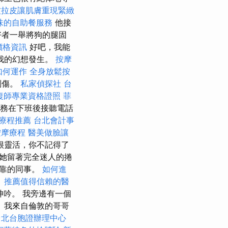
波拉皮讓肌膚重現緊緻
味的自助餐服務
他接
好者一舉將狗的腿固
燴價格資訊
好吧，我能
我的幻想發生。
按摩
如何運作
全身放鬆按
刮傷。
私家偵探社
台
復師專業資格證照
菲
務在下班後接聽電話
療程推薦
台北會計事
按摩療程
醫美做臉讓
很靈活，你不記得了
 她留著完全迷人的捲
可靠的同事。
如何進
。
推薦值得信賴的醫
呻吟。 我旁邊有一個
 我來自倫敦的哥哥
台北台胞證辦理中心