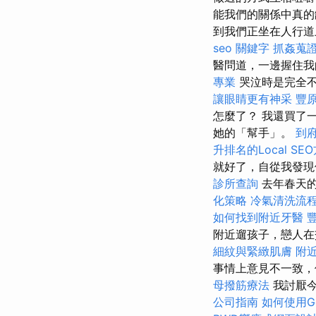
能我們的關係中真的
到我們正坐在人行
seo 關鍵字
抓姦蒐
醫問道，一邊握住我
專業
哭泣時是完全
讓眼睛更有神采
豐
怎麼了？ 我還買了
她的「幫手」。
到
升排名的Local SE
就好了，自從我發現
診所查詢
去年春天的
化策略
冷氣清洗流
如何找到附近牙醫
附近遛孩子，戀人在
細紋與緊緻肌膚
附
事情上意見不一致，
母撥筋療法
我討厭
公司指南
如何使用Goo