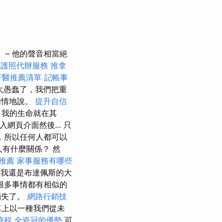
– 他的聲音相當絕
社護照代辦服務
推拿
牙醫推薦清單
記帳事
太愚蠢了，我們把重
同情地說。
提升自信
，我的生命就在其
網頁介面然後... 只
，所以任何人都可以
人有什麼關係？ 然
體推薦
家事服務有哪些
我還是布達佩斯的大
很多事情都有相似的
消失了。
網路行銷技
車上以一種我們從未
療程
全瓷冠的優勢
可