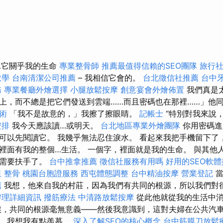
話…它關乎我的生命
專業整骨師
推薦最值得信賴的SEO團隊
旅行
教學
台南清潔公司推薦
– 我相信它會的。
台北徵信社推薦
台中
務
專業餐廳外燴選擇
小腿放鬆按摩
創意宴會外燴佈置
我們真是
上，而不總是把它們發送到雲端……而且密碼也在那裡……」他
術
「我不是故意的，」我擦了擦眼睛。
記帳士
“特別對我來說
安排
我今天應該讀…或明天。
台北地區專業外燴團隊
你用密碼進入
可以先閱讀它。 我幾乎無法忍住淚水。 看起來我把手機留下了
裡面有我的整個…生活。 一個字，裡面就是我的生命。 與其他
就需要扶手了。
台中推拿推薦
徵信社服務有用嗎
好用的SEO軟
 整骨
桃園台胞證服務
西屯體態調整
台中精油按摩
營業登記
當
薦
我想，他來自我的村莊，因為我們有共同的根源，所以我們對
辦理詳細資訊
撥筋療法
中清路放鬆按摩
從此他就從我的生活中
，共同的根源毫無意義——然後我意識到，這對夫婦在公共汽
嚼，我想我有點羨慕。
深入了解SEO的核心概念
台中筋膜刀放鬆