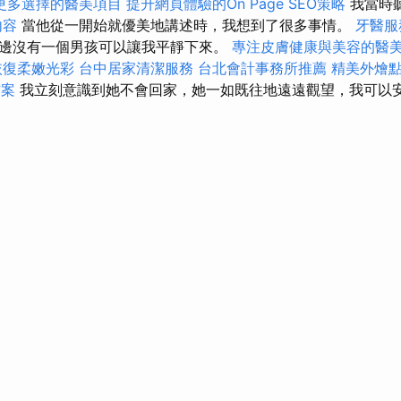
更多選擇的醫美項目
提升網頁體驗的On Page SEO策略
我當時
內容
當他從一開始就優美地講述時，我想到了很多事情。
牙醫服
邊沒有一個男孩可以讓我平靜下來。
專注皮膚健康與美容的醫
恢復柔嫩光彩
台中居家清潔服務
台北會計事務所推薦
精美外燴
方案
我立刻意識到她不會回家，她一如既往地遠遠觀望，我可以