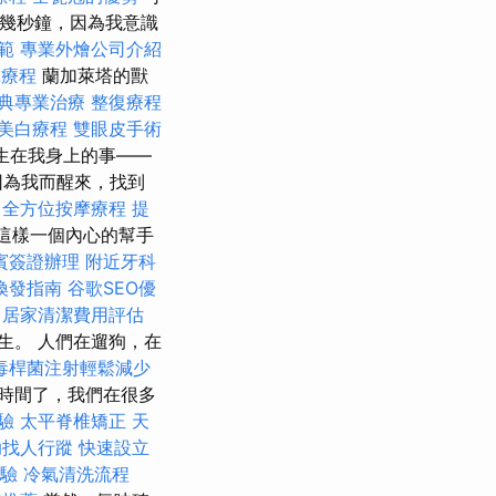
了幾秒鐘，因為我意識
範
專業外燴公司介紹
鼻療程
蘭加萊塔的獸
典專業治療
整復療程
美白療程
雙眼皮手術
生在我身上的事——
因為我而醒來，找到
全方位按摩療程
提
這樣一個內心的幫手
賓簽證辦理
附近牙科
換發指南
谷歌SEO優
。
居家清潔費用評估
生。 人們在遛狗，在
毒桿菌注射輕鬆減少
時間了，我們在很多
體驗
太平脊椎矯正
天
助找人行蹤
快速設立
驗
冷氣清洗流程