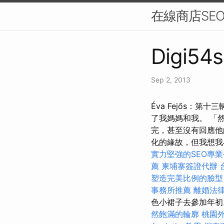
在線商店SE
Digi54s
Sep 2, 2013
Éva Fejős：第十三輛
了我媽媽和我。 「
完，甚至沒有回應他
化的緣故，但我想我
實力堅強的SEO專
薦
柬埔寨簽證代辦
塑造完美比例的臉型
事務所推薦
離婚法
色小裙子去參加年初
然飽滿的輪廓
桃園