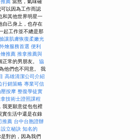
務推薦
當然，氣味確
我可以因為工作而認
也和其他世界明星一
她自己身上，也存在
和我一起工作並不總是那
臉讓肌膚恢復柔嫩光
外燴服務首選
便利
外燴推薦
推拿推薦與
個正常的男朋友。
協
為他們也不同意。 我
目
高雄清潔公司介紹
位行銷策略
專業可信
油壓按摩
整復學徒實
推拿技術士證照課程
邊，我更願意從包包裡
現實生活中還是在錄
司推薦
台中台胞證辦
司設立秘訣
知名的
是對的，因為我們