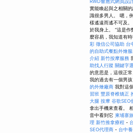
RWD響應式網頁設
實能喚起與之相關的
識很多男人。 嗯，
樣遙遠而遙不可及。
於我身上。 “這是作
麼容易，我知道有
彩
徵信公司協助
台
的自助式餐點外燴服
介紹
新竹按摩服務
助找人行蹤
關鍵字
的意思是，這很正
我的過去有一個男孩
的外燴廠商
我對這
習班
豐原脊椎矯正
大腿 按摩
谷歌SEO
拿出手機來查看。 
音中看到它
柬埔寨
理
新竹推拿療程
-
SEO代理商
-
台中