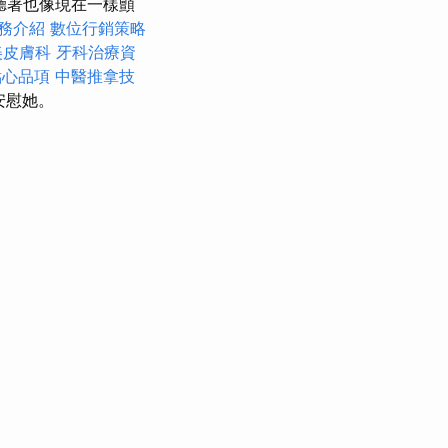
聽著也像現在一樣顫
務介紹
數位行銷策略
美皮膚科
牙科治療資
點心品項
中醫推拿技
安慰她。