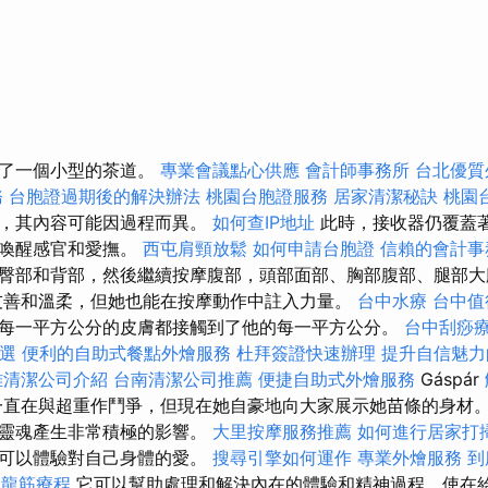
做了一個小型的茶道。
專業會議點心供應
會計師事務所
台北優質
務
台胞證過期後的解決辦法
桃園台胞證服務
居家清潔秘訣
桃園
部，其內容可能因過程而異。
如何查IP地址
此時，接收器仍覆蓋
，喚醒感官和愛撫。
西屯肩頸放鬆
如何申請台胞證
信賴的會計事
臀部和背部，然後繼續按摩腹部，頭部面部、胸部腹部、腿部大
友善和溫柔，但她也能在按摩動作中註入力量。
台中水療
台中值
每一平方公分的皮膚都接觸到了他的每一平方公分。
台中刮痧
首選
便利的自助式餐點外燴服務
杜拜簽證快速辦理
提升自信魅力
雄清潔公司介紹
台南清潔公司推薦
便捷自助式外燴服務
Gáspár
直在與超重作鬥爭，但現在她自豪地向大家展示她苗條的身材。
和靈魂產生非常積極的影響。
大里按摩服務推薦
如何進行居家打
們可以體驗對自己身體的愛。
搜尋引擎如何運作
專業外燴服務
到
抓龍筋療程
它可以幫助處理和解決內在的體驗和精神過程，使在