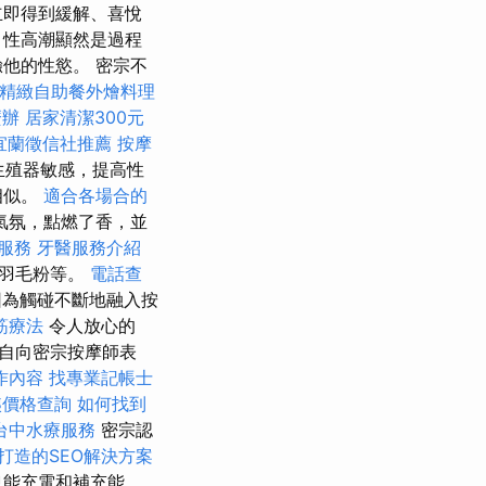
立即得到緩解、喜悅
，性高潮顯然是過程
他的性慾。 密宗不
精緻自助餐外燴料理
麼辦
居家清潔300元
宜蘭徵信社推薦
按摩
生殖器敏感，提高性
相似。
適合各場合的
氣氛，點燃了香，並
服務
牙醫服務介紹
了羽毛粉等。
電話查
為觸碰不斷地融入按
筋療法
令人放心的
自向密宗按摩師表
作內容
找專業記帳士
姨價格查詢
如何找到
台中水療服務
密宗認
打造的SEO解決方案
也能充電和補充能