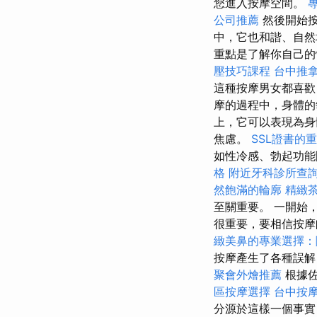
您進入按摩空間。
公司推薦
然後開始按
中，它也和諧、自然
重點是了解你自己的
壓技巧課程
台中推
這種按摩男女都喜
摩的過程中，身體的
上，它可以表現為身
焦慮。
SSL證書的
如性冷感、勃起功能
格
附近牙科診所查
然飽滿的輪廓
精緻
至關重要。 一開始
很重要，要相信按摩
緻美鼻的專業選擇：
按摩產生了各種誤
聚會外燴推薦
根據佐
區按摩選擇
台中按
分源於這樣一個事實