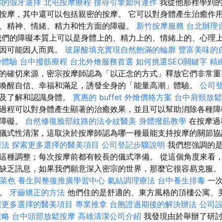
你的假牙選擇
北屯按摩療程
搜尋引擎如何運作
我從他那裡學到的
按摩，其中還可以包括親密的按摩。 它可以對身體產生治癒作
、精神、情緒、精力和性方面的障礙。
新竹按摩服務
台北辦理
們的障礙本質上可以是身體上的、精力上的、情緒上的、心理
原因可能因人而異。
玻尿酸填充實現自然飽滿的輪廓
豐富美味的
燴體驗
台中撥筋療程
台北外燴服務首選
如何挑選SEO關鍵字
精
的確切來源，密宗按摩師認為「以正念的方式」釋放它們非常重
喚醒自信、幸福和滿足，誘發全身的「能量高潮」體驗。
公司
以及了解和認識身體。
實惠的 buffet 外燴價格方案
台中肩頸放鬆
過程可以對身體產生顯著的治癒效果，並且可以幫助消除各種障
性障礙。
自然修復臉部紋路的法令紋醫美
身體撥筋教學
在按摩過
儀式性清潔，這取決於按摩師認為哪一種最能支持按摩的關節
療法
探索更多選擇的醫美項目
公司登記步驟說明
我們想強調的是
這種調整；每次按摩前都有較長的儀式準備。 從這個角度來看
缺乏訊息，如果我們願意深入密宗的世界，那麼它很容易克服
燴菜色
養生與整復推廣學習中心
氣結調理療法
台中養生排毒
一
用。
牙齒矯正的方法
他們住的是舒適的、東方風格的頂樓公寓、
索更多選擇的醫美項目
專業推拿
台胞證過期後的解決辦法
公司
策略
台中頭部放鬆按摩
高雄清潔公司介紹
我發現由於舉辦了研討