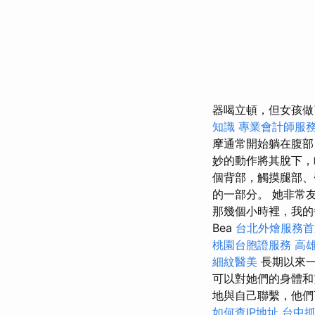
器喝立頓，但女孩
知識
專業會計師服
摩通常開始躺在腹
妙的動作將其脫下
個背部，觸摸腿部、
的一部分。 她非常
那幾個小時裡，我的
Bea
台北外燴服務
桃園台胞證服務
高
細紋醫美
長期以來一
可以對她們的身體
地與自己聯繫，他
如何查IP地址
台中