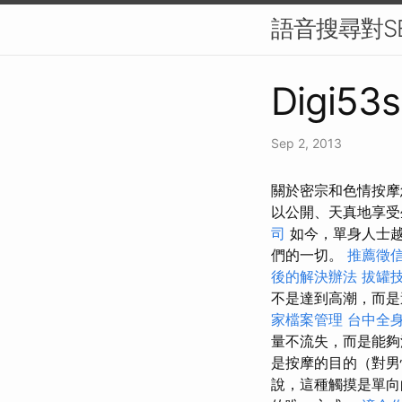
語音搜尋對S
Digi53s
Sep 2, 2013
關於密宗和色情按摩
以公開、天真地享
司
如今，單身人士越
們的一切。
推薦徵
後的解決辦法
拔罐
不是達到高潮，而
家檔案管理
台中全
量不流失，而是能
是按摩的目的（對男
說，這種觸摸是單向