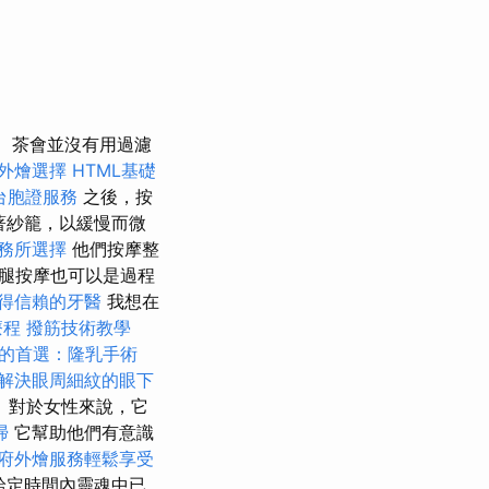
茶會並沒有用過濾
外燴選擇
HTML基礎
台胞證服務
之後，按
著紗籠，以緩慢而微
務所選擇
他們按摩整
腿按摩也可以是過程
得信賴的牙醫
我想在
療程
撥筋技術教學
的首選：隆乳手術
解決眼周細紋的眼下
 對於女性來說，它
掃
它幫助他們有意識
府外燴服務輕鬆享受
給定時間內靈魂中已