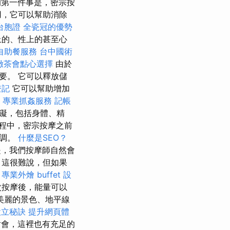
第一件事是，密宗按
用，它可以幫助消除
台胞證
全瓷冠的優勢
上的、性上的甚至心
自助餐服務
台中國術
緻茶會點心選擇
由於
要。 它可以釋放儲
登記
它可以幫助增加
專業抓姦服務
記帳
礙，包括身體、精
程中，密宗按摩之前
協調。
什麼是SEO？
，我們按摩師自然會
，這很難說，但如果
。
專業外燴 buffet 設
次按摩後，能量可以
美麗的景色、地平線
設立秘訣
提升網頁體
會，這裡也有充足的