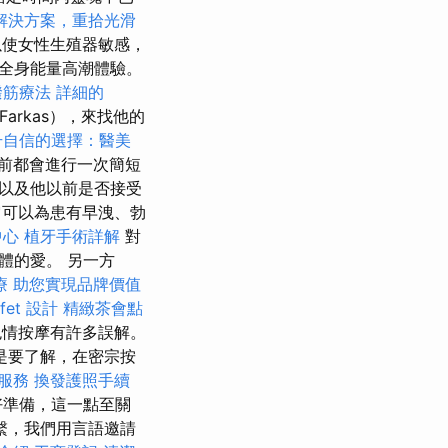
解決方案，重拾光滑
使女性生殖器敏感，
全身能量高潮體驗。
撥筋療法
詳細的
Farkas），來找他的
升自信的選擇：醫美
前都會進行一次簡短
以及他以前是否接受
可以為患有早洩、勃
中心
植牙手術詳解
對
體的愛。 另一方
療
助您實現品牌價值
fet 設計
精緻茶會點
色情按摩有許多誤解。
是要了解，在密宗按
服務
換發護照手續
好準備，這一點至關
繫，我們用言語邀請