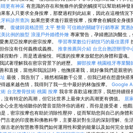
眼睛更有神采
有意識的存在和無條件的愛的觸摸可以幫助精神發
如果客人只要求全身按摩，那麼過程到此結束，因此在這種情況
近牙科診所查詢
如果您要求進行親密按摩，按摩會在觸摸全身後
按摩。
復健師資格證照
太平 整骨
可信賴的關鍵字行銷專家
實惠的
完美比例的臉型
浪漫戶外婚禮外燴
專家警告，孕婦應諮詢醫生，
受愛奧尼亞按摩的密宗按摩。
學習專業數位行銷技巧的最佳選擇
，但你沒有任何義務或義務。
推拿推薦與介紹
台北台胞證辦理中
揉捏動作，而是透過愉悅、呵護的按摩來放鬆您的身體和靈魂。
談，我試著理解我在密宗背景下的經歷。
腳部按摩
桃園植牙專業醫
善和直接，當他和我說話時，他撫摸著我，就好像我們是親密
地址
最後，我告別了，雖然相隔數千公里，但我已經在想盡快搭
得越來越色情，我得到了我一生中最好的林伽按摩。
Google A
技術
台北整骨技術
桃園 按摩
我非常喜歡這種漂浮，我想持續很
，沒有特定的高潮，但它比世界上最偉大的高潮更有價值。
居
全心全意地傾聽你的聲音並陪伴你的過程，而你是接受者，他觀
的是，密宗按摩也有助於消除性壓抑，從而幫助您與自己的身體
門古老的印度教和佛教科學，主要基於對生活的深刻理解、生
個古老的智慧教導我們如何運用性和愛的能量以及如何完全放