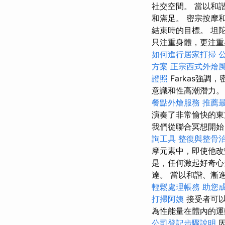
社交空間。 當以和
和滿足。 密宗按摩
結束時的目標。 坦
只注重身體，更注重身
如何進行居家打掃
方案
正宗西式外燴
證照
Farkas強
意識和性高潮潛力。
餐點外燴服務
推薦最
演奏了非常愉快的
我們從聯合冥想開始
詢工具
整復與整骨
摩元素中，即使他改
是，任何激起好奇心
達。 當以和諧、漸
輕鬆處理帳務
助您
打掃阿姨
接受者可以
為性能量在體內的
公司登記步驟說明
因