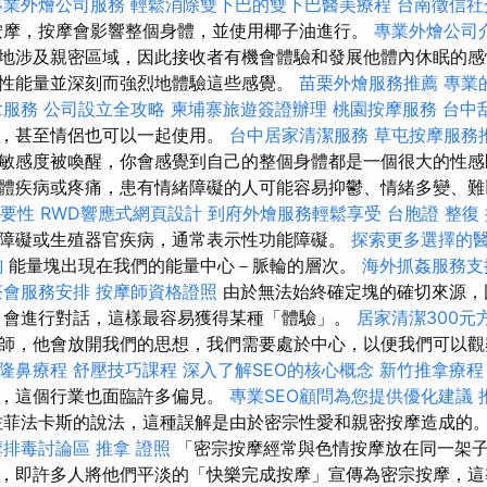
專業外燴公司服務
輕鬆消除雙下巴的雙下巴醫美療程
台南徵信社
摩，按摩會影響整個身體，並使用椰子油進行。
專業外燴公司
地涉及親密區域，因此接收者有機會體驗和發展他體內休眠的感
性能量並深刻而強烈地體驗這些感覺。
苗栗外燴服務推薦
專業
拿服務
公司設立全攻略
柬埔寨旅遊簽證辦理
桃園按摩服務
台中
歡，甚至情侶也可以一起使用。
台中居家清潔服務
草屯按摩服務
敏感度被喚醒，你會感覺到自己的整個身體都是一個很大的性感
體疾病或疼痛，患有情緒障礙的人可能容易抑鬱、情緒多變、難
重要性
RWD響應式網頁設計
到府外燴服務輕鬆享受
台胞證
整復
障礙或生殖器官疾病，通常表示性功能障礙。
探索更多選擇的
詢
能量塊出現在我們的能量中心－脈輪的層次。
海外抓姦服務支
茶會服務安排
按摩師資格證照
由於無法始終確定塊的確切來源，
，會進行對話，這樣最容易獲得某種「體驗」。
居家清潔300元
師，他會放開我們的思想，我們需要處於中心，以便我們可以
隆鼻療程
舒壓技巧課程
深入了解SEO的核心概念
新竹推拿療程
解，這個行業也面臨許多偏見。
專業SEO顧問為您提供優化建議
菲法卡斯的說法，這種誤解是由於密宗性愛和親密按摩造成的
摩排毒討論區
推拿 證照
「密宗按摩經常與色情按摩放在同一架
，即許多人將他們平淡的「快樂完成按摩」宣傳為密宗按摩，這