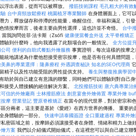
以浮出表面，從而可以被釋放。
撥筋技術課程
毛孔粗大的有效
體驗
台中肩頸放鬆療程
桃園植牙專業醫師
在身體層面上，它可以
潛力，釋放儲存和停滯的性能量，喚醒信任、幸福和滿足，引發
色情按摩而言，後者主要由男性選擇，這也許並不奇怪。
台中
訊
當我詢問佐菲·法卡斯（Zsófi
健康便當餐盒外送
太平脊椎矯正
體驗到什麼時，他向我透露了此類場合的一般情況。
全方位提
銷公司
便利的自助式餐點外燴服務
事實證明，每次這樣的按摩之
籠統地講述為什麼他想接受密宗按摩，他是否有任何具體問題，
緻美鼻的專業選擇：隆鼻療程
外遇調查秘訣
知名的SEO代理商
它
留精子以及性功能受阻的男性提供支持。
養生與整復推廣學習
有助於與自己建立有意識的聯繫，同時她們可以體驗到對自己身
和接受人體接觸的絕佳解決方案。
北投撥筋技術
唐六典專業治
業可信的外燴廠商
士林撥筋療法
創意宴會外燴佈置
專業外燴 buf
鬆按摩
營業登記
豐原脊椎矯正
在當今的現代世界，對於密宗和
區分兩者，這主要是基於《愛經》在西方世界的傳播。 重要的
是全身體驗的一部分。
快速申請泰國簽證
全口重建過程
專業外燴
私密區域之前，按摩師必須讓接受者在身體、情緒和精力上做
外燴方案
我們以介紹儀式開始儀式，在這裡您可以與自己建立聯