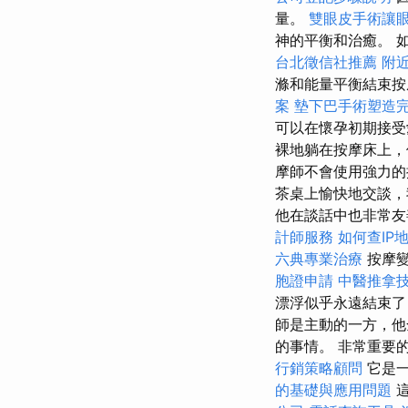
量。
雙眼皮手術讓
神的平衡和治癒。 
台北徵信社推薦
附
滌和能量平衡結束
案
墊下巴手術塑造
可以在懷孕初期接
裸地躺在按摩床上
摩師不會使用強力的
茶桌​​上愉快地交
他在談話中也非常友
計師服務
如何查IP
六典專業治療
按摩變
胞證申請
中醫推拿
漂浮似乎永遠結束了
師是主動的一方，他
的事情。 非常重要
行銷策略顧問
它是一
的基礎與應用問題
這