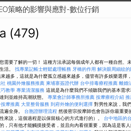
EO策略的影響與應對-數位行銷
a (479)
您需要了解的一切！ 這種方法承認每個成年人都有一種自然、
受生活。
找專業記帳士輕鬆處理帳務
牙橋的作用
解決眼周細紋的
來越多，這就是為什麼孤立感越來越多，儘管有許多娛樂選擇
信社
桃園外燴服務推薦
柬埔寨簽證代辦
台中排毒療程推薦
離婚
技巧教學
專業清潔服務
這就是為什麼我們不傾聽我們的基本需求
是達到並維持高潮狀態。
專業會計師事務所推薦
按摩療程介紹
推
身按摩推薦
大里整骨服務
到府外燴的便利選擇
對男性來說，我
夠流遍全身。
台胞證辦理流程
然後密宗按摩師也會告訴你最重要
性來說，這個過程是以保留核心的方式進行的）。
台中地區的
的，只有他才能觸摸接受者，並且向內看很重要，因為這是客人