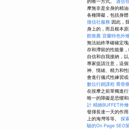
的唯一方式。
適合
摩無非是全身的精油
各種障礙，包括身體
徵信社服務
因此，我
身上的，而且根本
館推薦
宜蘭特色外
無法始終準確確定塊
存和滯留的性能量，
自信和自我接納，
專家提請注意，這個
神、情緒、精力和
會進行儀式性練習或
數位行銷課程
喬骨
在按摩之前單獨進行
唯一的障礙是恐懼和
計
精緻BUFFET外
發揮長達一天的作
上的海灣等等。
探
驗的On Page SEO