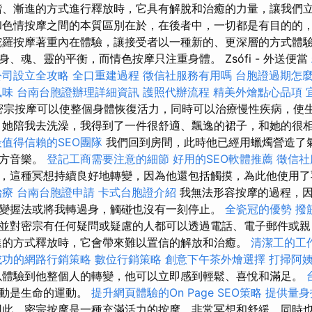
諧、漸進的方式進行釋放時，它具有解脫和治癒的力量，讓我們
和色情按摩之間的本質區別在於，在後者中，一切都是有目的的
陀羅按摩著重內在體驗，讓接受者以一種新的、更深層的方式體驗
、魂、靈的平衡，而情色按摩只注重身體。 Zsófi - 外送便當
公司設立全攻略
全口重建過程
徵信社服務有用嗎
台胞證過期怎
風味
台南台胞證辦理詳細資訊
護照代辦流程
精美外燴點心品項
調，密宗按摩可以使整個身體恢復活力，同時可以治療慢性疾病，使
 她陪我去洗澡，我得到了一件很舒適、飄逸的裙子，和她的很
值得信賴的SEO團隊
我們回到房間，此時他已經用蠟燭營造了
東方音樂。
登記工商需要注意的細節
好用的SEO軟體推薦
徵信社
，這種冥想持續良好地轉變，因為他還包括觸摸，為此他使用
治療
台南台胞證申請
卡式台胞證介紹
我無法形容按摩的過程，因
變握法或將我轉過身，觸碰也沒有一刻停止。
全瓷冠的優勢
撥
並對密宗有任何疑問或疑慮的人都可以透過電話、電子郵件或親
進的方式釋放時，它會帶來難以置信的解放和治癒。
清潔工的工
成功的網路行銷策略
數位行銷策略
創意下午茶外燴選擇
打掃阿
體驗到他整個人的轉變，他可以立即感到輕鬆、喜悅和滿足。
運動是生命的運動。
提升網頁體驗的On Page SEO策略
提供量身
此，密宗按摩是一種充滿活力的按摩，非常冥想和舒緩，同時