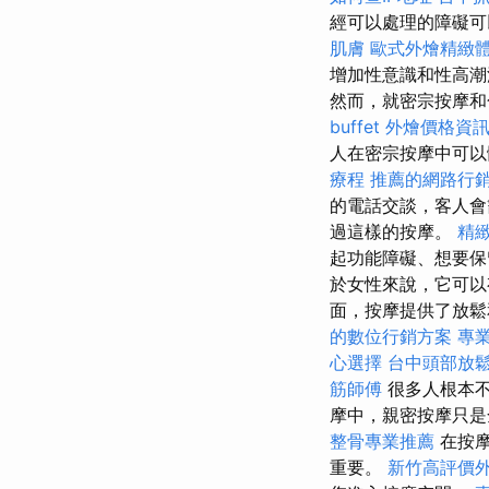
經可以處理的障礙可
肌膚
歐式外燴精緻
增加性意識和性高潮
然而，就密宗按摩和
buffet 外燴價格資
人在密宗按摩中可以
療程
推薦的網路行
的電話交談，客人會
過這樣的按摩。
精
起功能障礙、想要保
於女性來說，它可以
面，按摩提供了放鬆
的數位行銷方案
專
心選擇
台中頭部放
筋師傅
很多人根本不
摩中，親密按摩只
整骨專業推薦
在按摩
重要。
新竹高評價