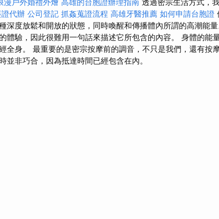
浪漫戶外婚禮外燴
高雄的台胞證辦理指南
透過密宗生活方式，我
簽證代辦
公司登記
抓姦蒐證流程
高雄牙醫推薦
如何申請台胞證
種深度放鬆和開放的狀態，同時喚醒和傳播體內所謂的高潮能
的體驗，因此很難用一句話來描述它所包含的內容。 身體的能
經全身。 最重要的是密宗按摩前的調音，不只是我們，還有按摩
時並非巧合，因為抵達時間已經包含在內。