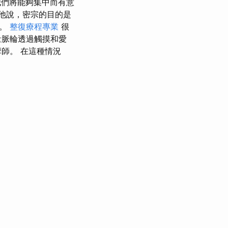
們將能夠集中而有意
他說，密宗的目的是
量。
整復療程專業
很
量脈輪透過觸摸和愛
師。 在這種情況