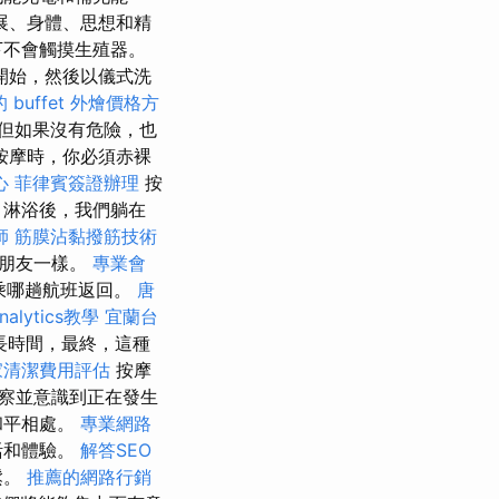
展、身體、思想和精
下不會觸摸生殖器。
開始，然後以儀式洗
 buffet 外燴價格方
但如果沒有危險，也
按摩時，你必須赤裸
心
菲律賓簽證辦理
按
 淋浴後，我們躺在
師
筋膜沾黏撥筋技術
的朋友一樣。
專業會
乘哪趟航班返回。
唐
nalytics教學
宜蘭台
長時間，最終，這種
家清潔費用評估
按摩
察並意識到正在發生
和平相處。
專業網路
活和體驗。
解答SEO
鬆。
推薦的網路行銷