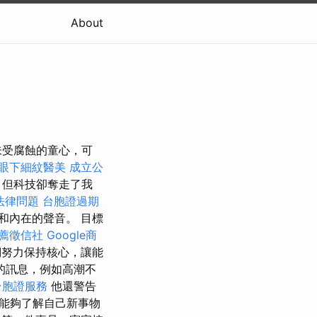
About
未受腐蝕的童心，可
眼下細紋醫美
成立公
，但科技卻奪走了我
法律問題
台胞證過期
和內在的聲音。 目標
薦徵信社
Google商
們努力保持核心，讓能
的訊息，例如高潮不
台胞證服務
他還警告
能夠了解自己新事物