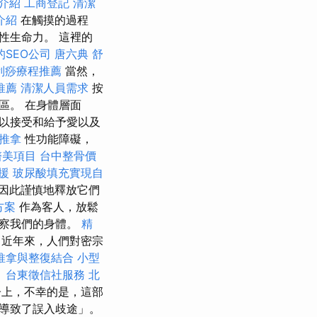
介紹
工商登記
清潔
介紹
在觸摸的過程
性生命力。 這裡的
的SEO公司
唐六典
舒
刮痧療程推薦
當然，
推薦
清潔人員需求
按
區。 在身體層面
以接受和給予愛以及
 推拿
性功能障礙，
醫美項目
台中整骨價
援
玻尿酸填充實現自
因此謹慎地釋放它們
方案
作為客人，放鬆
觀察我們的身體。
精
近年來，人們對密宗
推拿與整復結合
小型
。
台東徵信社服務
北
子上，不幸的是，這部
導致了誤入歧途」。