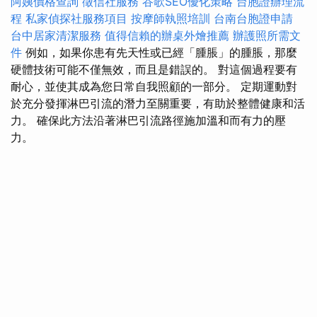
阿姨價格查詢
徵信社服務
谷歌SEO優化策略
台胞證辦理流
程
私家偵探社服務項目
按摩師執照培訓
台南台胞證申請
台中居家清潔服務
值得信賴的辦桌外燴推薦
辦護照所需文
件
例如，如果你患有先天性或已經「腫脹」的腫脹，那麼
硬體技術可能不僅無效，而且是錯誤的。 對這個過程要有
耐心，並使其成為您日常自我照顧的一部分。 定期運動對
於充分發揮淋巴引流的潛力至關重要，有助於整體健康和活
力。 確保此方法沿著淋巴引流路徑施加溫和而有力的壓
力。