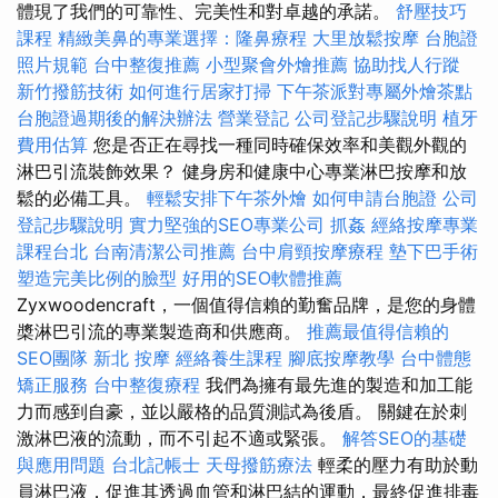
體現了我們的可靠性、完美性和對卓越的承諾。
舒壓技巧
課程
精緻美鼻的專業選擇：隆鼻療程
大里放鬆按摩
台胞證
照片規範
台中整復推薦
小型聚會外燴推薦
協助找人行蹤
新竹撥筋技術
如何進行居家打掃
下午茶派對專屬外燴茶點
台胞證過期後的解決辦法
營業登記
公司登記步驟說明
植牙
費用估算
您是否正在尋找一種同時確保效率和美觀外觀的
淋巴引流裝飾效果？ 健身房和健康中心專業淋巴按摩和放
鬆的必備工具。
輕鬆安排下午茶外燴
如何申請台胞證
公司
登記步驟說明
實力堅強的SEO專業公司
抓姦
經絡按摩專業
課程台北
台南清潔公司推薦
台中肩頸按摩療程
墊下巴手術
塑造完美比例的臉型
好用的SEO軟體推薦
Zyxwoodencraft，一個值得信賴的勤奮品牌，是您的身體
槳淋巴引流的專業製造商和供應商。
推薦最值得信賴的
SEO團隊
新北 按摩
經絡養生課程
腳底按摩教學
台中體態
矯正服務
台中整復療程
我們為擁有最先進的製造和加工能
力而感到自豪，並以嚴格的品質測試為後盾。 關鍵在於刺
激淋巴液的流動，而不引起不適或緊張。
解答SEO的基礎
與應用問題
台北記帳士
天母撥筋療法
輕柔的壓力有助於動
員淋巴液，促進其透過血管和淋巴結的運動，最終促進排毒