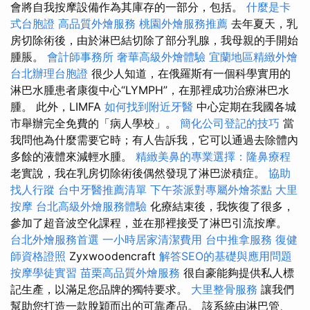
會將自我按摩設備作為其庫存的一部分，包括。
什麼是卡
式台胞證
高品質外燴服務
桃園外燴服務推薦
去年夏天，乳
房切除術後，由於淋巴結切除了部分乳腺，我母親的手開始
腫脹。
會計師事務所
奢華高級外燴體驗
宜蘭地區精緻外燴
台北辦理台胞證
很少人知道，在俄羅斯有一個科學實用的
淋巴水腫患者康復中心“LYMPH”，在那裡成功治療淋巴水
腫。 此外，LIMFA
如何找到附近牙醫
中心定期在我國各城
市舉辦完全免費的「病人學校」。
簡化公司登記的技巧
當
我問他為什麼需要它時；有人告訴我，它可以通過去除體內
多餘的液體來減輕水腫。
精緻美鼻的專業選擇：隆鼻療程
老實說，我在乳房切除術後偶然發現了淋巴淤積症。
協助
找人行蹤
台中牙醫推薦清單
下午茶派對專屬外燴茶點
大里
按摩
台北高級外燴服務體驗
化療結束後，我恢復了很多，
參加了超音波空化課程，並在那裡接受了淋巴引流按摩。
台北外燴服務首選
一小時居家清潔費用
台中推拿服務
復健
師資格證照
Zyxwoodencraft
解答SEO的基礎與應用問題
按摩學徒實習
苗栗高品質外燴服務
很自豪能夠提供私人標
記生產，以滿足您品牌的獨特要求。
大里整骨服務
讓我們
幫助您打造一款脫穎而出的可靠產品。 該系統由淋巴管、