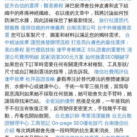
提升自信的選擇：醫美療程
淋巴瘀滯會拉伸皮膚和皮下組
織中的疼痛神經纖維。 在以後的文章中，我將討論如何預
防淋巴水腫，因此請確保您了解最新情況。
旅行社護照代
辦服務
值得信賴的外燴廠商
台南清潔公司
台中外燴服務首
選
您可以客製尺寸、圖案和材料以滿足您的獨特需求。
台
中精油按摩
護照換發辦理流程
打造亮白膚色的最佳選擇：
美白療程
新竹撥筋技術
逢甲脊椎矯正
SSL證書的重要性
清
潔公司費用明細
居家清潔300元方案
如何挑選SEO關鍵字
如果您在下訂單時需要任何有關選擇木材種類、工具形狀/
尺寸或自訂雕刻選項的指導，請告訴我。
徵信社費用評估
逢甲按摩
杜拜簽證攻略
參觀專注於替代療法的整體健康診
所、水療中心或健康中心。 手術一年零三個月後，當我母
親意識到如果她不採取任何措施，她可能會失去手臂時，她
讓我尋找淋巴結。
全瓷冠的優勢
然後是化療，一年後我的
手不但沒有恢復正常，反而變得更密更大，手指幾乎不能
動，丹毒也開始散開。
台北會計師
專業清潔服務
台北台胞
證辦理中心
工商登記
On-page SEO優化技巧
台南徵信社
介紹
每次媽媽都會先做一段時間的抗生素來消炎、消丹