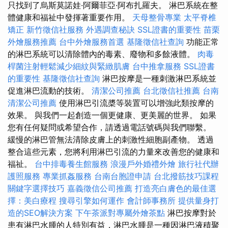
只找到了烏斯莫諾娃·阿爾菲亞·阿布扎羅夫。 淋巴系統在整
體健康和福祉中發揮著重要作用。
天母整骨專業
太平脊椎
矯正
新竹徵信社服務
外遇調查秘訣
SSL證書的重要性
苗栗
外燴服務推薦
台中外燴服務首選
基隆徵信社查詢
功能正常
的淋巴系統可以清除體內的毒素、廢物和多餘液體。
肉毒
桿菌注射輕鬆減少細紋與緊緻肌膚
台中推拿服務
SSL證書
的重要性
基隆徵信社查詢
淋巴按摩是一種刺激淋巴系統並
促進淋巴流動的技術。
清潔公司推薦
台北徵信社推薦
台南
清潔公司推薦
使用淋巴引流槳等裝置可以增強此類按摩的
效果。 與我們一起創造一個更健康、更美麗的世界。 如果
您有任何疑問或希望合作，請透過電話號碼與我們聯繫。
緩慢的淋巴管無法清除皮膚上的刺激性細胞副產物。 透過
整合這些元素，您將利用淋巴引流的力量來改善您的健康和
福祉。
台中排毒養生館服務
浪漫戶外婚禮外燴
旅行社代辦
護照服務
專業抓姦服務
台南台胞證申請
台北撥筋技巧課程
關鍵字選擇技巧
嘉義徵信公司推薦
打造亮白膚色的最佳選
擇：美白療程
搜尋引擎如何運作
會計師事務所
提供量身打
造的SEO解決方案
下午茶派對專屬外燴茶點
淋巴按摩對於
患有淋巴水腫的人特別有益，淋巴水腫是一種因淋巴液積聚