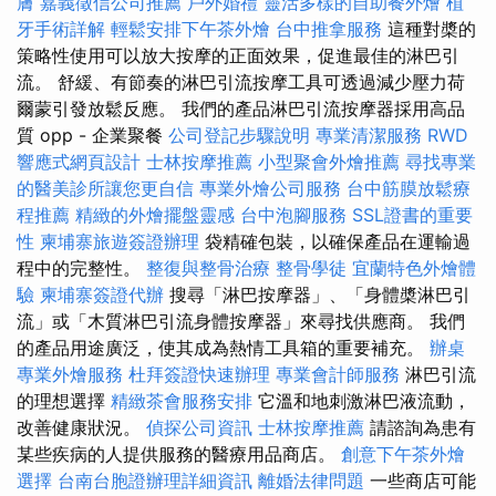
膚
嘉義徵信公司推薦
戶外婚禮
靈活多樣的自助餐外燴
植
牙手術詳解
輕鬆安排下午茶外燴
台中推拿服務
這種對槳的
策略性使用可以放大按摩的正面效果，促進最佳的淋巴引
流。 舒緩、有節奏的淋巴引流按摩工具可透過減少壓力荷
爾蒙引發放鬆反應。 我們的產品淋巴引流按摩器採用高品
質 opp - 企業聚餐
公司登記步驟說明
專業清潔服務
RWD
響應式網頁設計
士林按摩推薦
小型聚會外燴推薦
尋找專業
的醫美診所讓您更自信
專業外燴公司服務
台中筋膜放鬆療
程推薦
精緻的外燴擺盤靈感
台中泡腳服務
SSL證書的重要
性
柬埔寨旅遊簽證辦理
袋精確包裝，以確保產品在運輸過
程中的完整性。
整復與整骨治療
整骨學徒
宜蘭特色外燴體
驗
柬埔寨簽證代辦
搜尋「淋巴按摩器」、「身體槳淋巴引
流」或「木質淋巴引流身體按摩器」來尋找供應商。 我們
的產品用途廣泛，使其成為熱情工具箱的重要補充。
辦桌
專業外燴服務
杜拜簽證快速辦理
專業會計師服務
淋巴引流
的理想選擇
精緻茶會服務安排
它溫和地刺激淋巴液流動，
改善健康狀況。
偵探公司資訊
士林按摩推薦
請諮詢為患有
某些疾病的人提供服務的醫療用品商店。
創意下午茶外燴
選擇
台南台胞證辦理詳細資訊
離婚法律問題
一些商店可能