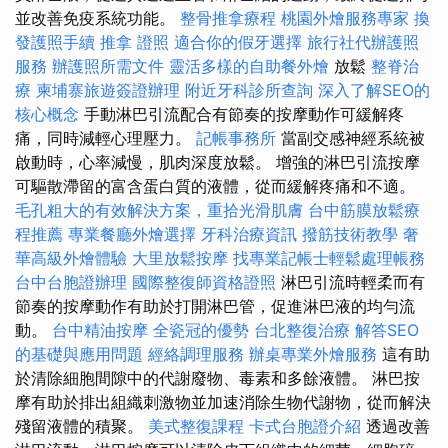
並改善免疫系統功能。
整骨推拿療程
桃園外燴服務專家
換
發護照手續
推拿 證照
適合你的假牙選擇
旅行社代辦護照
服務
辦護照所需文件
靈活多樣的自助餐外燴
放鬆
整脊治
療
柬埔寨旅遊簽證辦理
附近牙科診所查詢
深入了解SEO的
核心概念
手動淋巴引流配合有節奏的按摩動作可緩解疼
痛，同時減輕心理壓力。
記帳事務所
當副交感神經系統被
啟動時，心率減慢，肌肉深度放鬆。 增強的淋巴引流按摩
可驅散滯留的富含蛋白質的液體，從而緩解疼痛和不適。
毛孔粗大的有效解決方案，重拾光滑肌膚
台中筋膜放鬆療
程推薦
專業餐廳外燴選擇
牙科治療資訊
撥筋技術教學
奢
華高級外燴體驗
大里放鬆按摩
找專業記帳士輕鬆處理帳務
台中台胞證辦理
國際整復師資格證照
淋巴引流時輕柔而有
節奏的按摩動作有助於打開淋巴管，促進淋巴液的均勻流
動。
台中精油按摩
全瓷冠的優勢
台北整復治療
解答SEO
的基礎與應用問題
經絡調理服務
辦桌專業外燴服務
這有助
於清除細胞間隙中的代謝廢物、毒素和多餘液體。 淋巴按
摩有助於排出組織刺激物並加速消除生物代謝物，從而解決
殘留液體的積聚。
美式整復課程
卡式台胞證介紹
透過改善