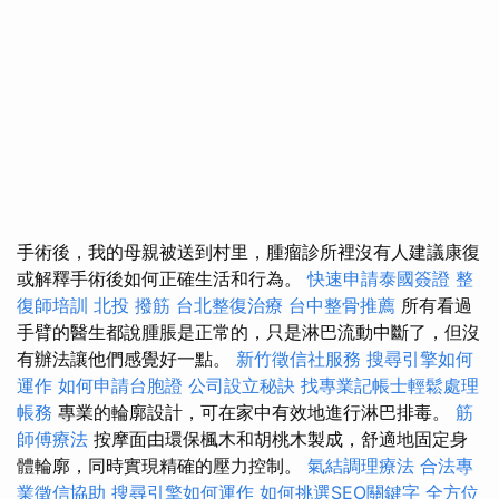
手術後，我的母親被送到村里，腫瘤診所裡沒有人建議康復
或解釋手術後如何正確生活和行為。
快速申請泰國簽證
整
復師培訓
北投 撥筋
台北整復治療
台中整骨推薦
所有看過
手臂的醫生都說腫脹是正常的，只是淋巴流動中斷了，但沒
有辦法讓他們感覺好一點。
新竹徵信社服務
搜尋引擎如何
運作
如何申請台胞證
公司設立秘訣
找專業記帳士輕鬆處理
帳務
專業的輪廓設計，可在家中有效地進行淋巴排毒。
筋
師傅療法
按摩面由環保楓木和胡桃木製成，舒適地固定身
體輪廓，同時實現精確的壓力控制。
氣結調理療法
合法專
業徵信協助
搜尋引擎如何運作
如何挑選SEO關鍵字
全方位