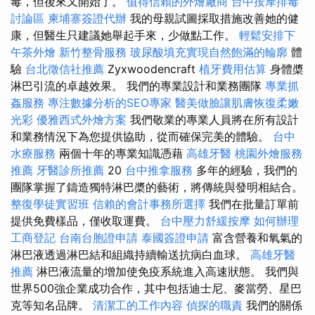
毒，但後來又開始了。
值得信賴的外燴廠商
台中按摩排毒
討論區
柬埔寨簽證代辦
我的母親試圖採取措施改善她的健
康，但醫生只建議她舉起手來，少做點工作。
輕鬆安排下
午茶外燴
新竹整骨服務
玻尿酸填充實現自然飽滿的輪廓
體
驗
台北徵信社推薦
Zyxwoodencraft
植牙費用估算
身體槳
淋巴引流的卓越效果。 我們的專業設計和業務團隊
專業抓
姦服務
專注數據分析的SEO專家
醫美做臉讓肌膚恢復柔嫩
光彩
優雅西式外燴方案
我們敬業的專業人員將在所有設計
和業務情況下為您提供協助，從而確保完美的體驗。
台中
水療服務
兩個十年的專業知識憑藉
高雄牙醫
桃園外燴服務
推薦
牙醫診所推薦
20
台中推拿服務
多年的經驗，我們的
團隊掌握了鑄造獨特淋巴槳的藝術，將傳統與發明相結合。
整復學徒實習班
信賴的會計事務所選擇
我們在批量訂單前
提供免費樣品，僅收取運費。
台中壓力舒緩按摩
如何辦理
工商登記
台南台胞證申請
泰國簽證申請
富含營養和氧氣的
淋巴液透過淋巴結和組織持續輸送抗病白血球。
高雄牙醫
推薦
淋巴液流量的增加使免疫系統進入高速狀態。 我們與
世界500強企業成功合作，其中包括迪士尼、麥當勞、星巴
克等知名品牌。
清潔工的工作內容
偵探的職責
我們的關係