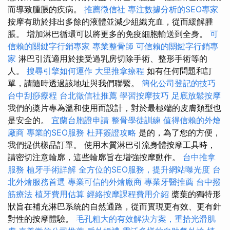
而導致腫脹的疾病。
推薦徵信社
專注數據分析的SEO專家
按摩有助於排出多餘的液體並減少組織充血，從而緩解腫
脹。 增加淋巴循環可以將更多的免疫細胞輸送到全身。
可
信賴的關鍵字行銷專家
專業整骨師
可信賴的關鍵字行銷專
家
淋巴引流適用於接受過乳房切除手術、整形手術等的
人。
搜尋引擎如何運作
大里推拿療程
如有任何問題和訂
單，請隨時透過該地址與我們聯繫。
簡化公司登記的技巧
台中刮痧療程
台北徵信社推薦
學習按摩技巧
足底放鬆按摩
我們的槳片專為溫和使用而設計，對於最極端的皮膚類型也
是安全的。
宜蘭台胞證申請
整骨學徒訓練
值得信賴的外燴
廠商
專業的SEO服務
杜拜簽證攻略
是的，為了您的方便，
我們提供樣品訂單。 使用木質淋巴引流身體按摩工具時，
請密切注意輪廓，這些輪廓旨在增強按摩動作。
台中推拿
服務
植牙手術詳解
全方位的SEO服務，提升網站曝光度
台
北外燴服務首選
專業可信的外燴廠商
專業牙醫推薦
台中撥
筋療法
植牙費用估算
經絡按摩課程費用介紹
槳葉的獨特形
狀旨在補充淋巴系統的自然通路，從而實現更有效、更有針
對性的按摩體驗。
毛孔粗大的有效解決方案，重拾光滑肌