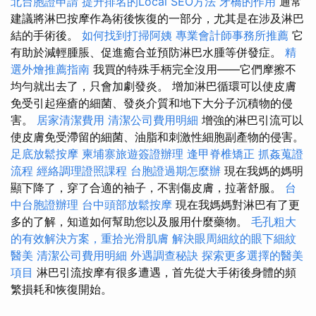
北台胞證申請
提升排名的Local SEO方法
牙橋的作用
通常
建議將淋巴按摩作為術後恢復的一部分，尤其是在涉及淋巴
結的手術後。
如何找到打掃阿姨
專業會計師事務所推薦
它
有助於減輕腫脹、促進癒合並預防淋巴水腫等併發症。
精
選外燴推薦指南
我買的特殊手柄完全沒用——它們摩擦不
均勻就出去了，只會加劇發炎。 增加淋巴循環可以使皮膚
免受引起痤瘡的細菌、發炎介質和地下大分子沉積物的侵
害。
居家清潔費用
清潔公司費用明細
增強的淋巴引流可以
使皮膚免受滯留的細菌、油脂和刺激性細胞副產物的侵害。
足底放鬆按摩
柬埔寨旅遊簽證辦理
逢甲脊椎矯正
抓姦蒐證
流程
經絡調理證照課程
台胞證過期怎麼辦
現在我媽的媽明
顯下降了，穿了合適的袖子，不割傷皮膚，拉著舒服。
台
中台胞證辦理
台中頭部放鬆按摩
現在我媽媽對淋巴有了更
多的了解，知道如何幫助您以及服用什麼藥物。
毛孔粗大
的有效解決方案，重拾光滑肌膚
解決眼周細紋的眼下細紋
醫美
清潔公司費用明細
外遇調查秘訣
探索更多選擇的醫美
項目
淋巴引流按摩有很多遭遇，首先從大手術後身體的頻
繁損耗和恢復開始。