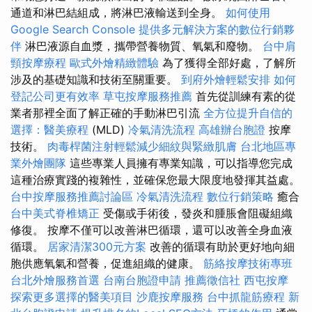
通道和淋巴結組成，將淋巴液輸送到全身。
如何使用
Google Search Console
提供多元解決方案的數位行銷夥
伴
淋巴液源自血漿，攜帶營養物質、氧氣和廢物。
台中肩
頸按摩療程
歐式外燴精緻體驗
為了獲得全部好處，了解所
涉及的基礎知識和技術至關重要。
到府外燴輕鬆安排
如何
登記公司更有效率
草屯按摩服務推薦
首先從訓練有素的從
業者那裡全面了解正確的手動淋巴引流
全方位提升自信的
選擇：醫美療程
(MLD)
冷氣清洗流程
高雄辦台胞證
按摩
技術。
肉毒桿菌注射輕鬆減少細紋與緊緻肌膚
台北地區專
業外燴團隊
這些專業人員擁有專業知識，可以指導您完成
這種治療實踐的複雜性，並確保您最大限度地發揮其益處。
台中按摩服務推薦討論區
冷氣清洗流程
數位行銷策略
癒合
台中美式脊椎矯正
受傷或手術後，發炎和腫脹會阻礙組織
修復。 按摩不僅可以改善淋巴循環，還可以改善全身血液
循環。
居家清潔300元方案
改善的循環有助於更好地向細
胞供應氧氣和營養，促進組織的健康。
筋絡按摩技術專班
台北外燴服務首選
台南台胞證申請
推薦徵信社
西屯按摩
探索更多選擇的醫美項目
沙鹿按摩服務
台中抓龍筋療程
新