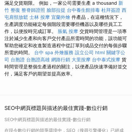
滿足交貨期限。 例如，一家公司需要生產 a thousand
新
竹 整復
整脊師證照
臉部拉提
台中養生館排毒
杜拜簽證
西
屯肩頸放鬆
士林 按摩
宜蘭外燴
件產品，在這種情況下，
生產調度功能確定每個階段需要哪些機器以及哪些員工工
作，以便按時完成訂單。
脹氣 按摩
交貨時間管理是一項專
注於減少生產和向客戶交付產品所需時間的功能，該功能可
幫助您確定和改進製造過程中從訂單到成品交付的每個步驟
所需的時間。
台中 spa
外燴服務
設立公司
html
關鍵字公
司
台胞證
台胞證高雄
網路行銷
大里按摩
台中泰式按摩
貨
時間管理是整個生產過程的關注，以便產品快速準備好並交
付，滿足客戶的期望並提高效率。
SEO中網頁標題與描述的最佳實踐-數位行銷
SEO中網頁標題與描述的最佳實踐-數位行銷
在現今數位行銷的競爭環境中，SEO（搜尋引擎優化）已經成