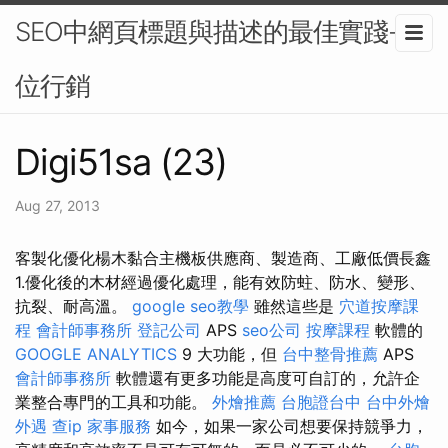
SEO中網頁標題與描述的最佳實踐-數
位行銷
Digi51sa (23)
Aug 27, 2013
客製化優化楊木黏合主機板供應商、製造商、工廠低價長鑫
1.優化後的木材經過優化處理，能有效防蛀、防水、變形、
抗裂、耐高溫。
google seo教學
雖然這些是
穴道按摩課
程
會計師事務所
登記公司
APS
seo公司
按摩課程
軟體的
GOOGLE ANALYTICS
9 大功能，但
台中整骨推薦
APS
會計師事務所
軟體還有更多功能是高度可自訂的，允許企
業整合專門的工具和功能。
外燴推薦
台胞證台中
台中外燴
外遇
查ip
家事服務
如今，如果一家公司想要保持競爭力，