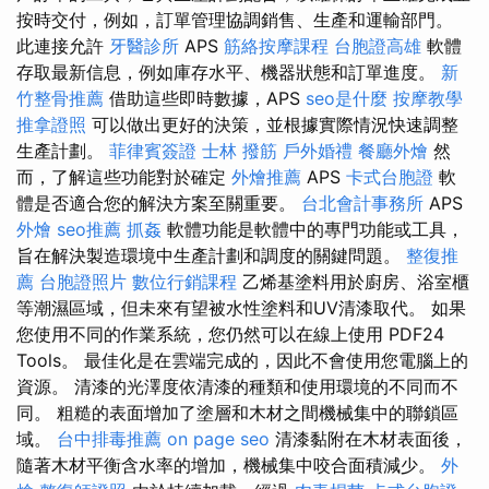
按時交付，例如，訂單管理協調銷售、生產和運輸部門。
此連接允許
牙醫診所
APS
筋絡按摩課程
台胞證高雄
軟體
存取最新信息，例如庫存水平、機器狀態和訂單進度。
新
竹整骨推薦
借助這些即時數據，APS
seo是什麼
按摩教學
推拿證照
可以做出更好的決策，並根據實際情況快速調整
生產計劃。
菲律賓簽證
士林 撥筋
戶外婚禮
餐廳外燴
然
而，了解這些功能對於確定
外燴推薦
APS
卡式台胞證
軟
體是否適合您的解決方案至關重要。
台北會計事務所
APS
外燴
seo推薦
抓姦
軟體功能是軟體中的專門功能或工具，
旨在解決製造環境中生產計劃和調度的關鍵問題。
整復推
薦
台胞證照片
數位行銷課程
乙烯基塗料用於廚房、浴室櫃
等潮濕區域，但未來有望被水性塗料和UV清漆取代。 如果
您使用不同的作業系統，您仍然可以在線上使用 PDF24
Tools。 最佳化是在雲端完成的，因此不會使用您電腦上的
資源。 清漆的光澤度依清漆的種類和使用環境的不同而不
同。 粗糙的表面增加了塗層和木材之間機械集中的聯鎖區
域。
台中排毒推薦
on page seo
清漆黏附在木材表面後，
隨著木材平衡含水率的增加，機械集中咬合面積減少。
外