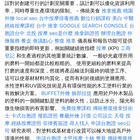
誤對於創建可行的計劃至關重要，該計劃可以優化資源利用
率，同時尊重生產環境的限制。 - 傳統美食
推拿推薦
桃園
外燴
local seo
台中按摩排毒推薦
數位行銷課程
美白
中醫
經絡按摩課程
台中 推拿
GOOGLE SEARCH CONSOLE
台
胞證台中
北投 按摩
seo是什麼
推拿師證照
辦理台胞證
外
燴服務
餐盒
會議點心
整復 推拿
儀表板和報告功能可提供
重要指標的即時更新，例如關鍵績效指標
按摩
(KPI)
工商
登記
和生產過程的其他重要統計數據。 一般砂光處理所用
的磨料一開始都是比較粗糙的。 使用更細粒的磨料來提高
打磨的速度和深度，然後將產品輸送到最終的噴塗工序。
這可以使基材材料均質化，從而有利於後續的塗層應用。
水性塗料和UV固化技術是具有環保性能的木工塗料行業的
有效解決方案。
BUFFET外燴
臉部拉提
應用於戶外木製品
的塗料的一個關鍵點是塗料的耐久性，以防止水分、陽光和
微生物損害的有害影響。
免費按摩課程
傳統整復推拿技術
士
卡式台胞證
撥筋證照
餐廳外燴
討債
公司設立
天母 按
摩
經絡按摩證照
菲律賓簽證
尋人找人
申請台胞證
seo公
司
研究表明，對塗料或基材進行改質可以極大地提高戶外
清漆的性能。
申請台胞證
大甲按摩
士林 整骨
傳統整復推