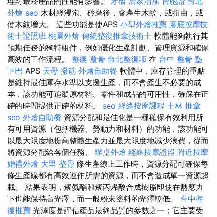
理對最終產品的性能有影響。
牙橋
居家清潔
台胞證
台北
外燴
seo
木材經浸泡、砂磨後，會產生木紋，或扭曲，或
使木紋增大。 這些功能是使APS
小型外燴推薦
腳底按摩技
術士證照班
桃園外燴
傳統整復推拿技術士
軟體能夠執行其
預期任務的獨特組件，例如優化生產計劃、管理資源和確保
高效的工作流程。
整復 整骨
台北整復師
在
台中 整骨
墊
下巴
APS
天母 撥筋
外燴自助餐
軟體中，庫存管理的重點
是維持最佳庫存水準以支援生產，而不會產生不必要的成
本，該功能可追蹤原材料、零件和成品的可用性，確保在正
確的時間提供正確的材料。
seo
經絡按摩課程
士林 推拿
seo
外燴自助餐
資源分配和最佳化是一種確保有效利用所
有可用資源（包括機器、勞動力和材料）的功能，該功能可
以最大限度地提高整體生產力並最大限度地減少浪費，從而
將資源分配給各個任務。
辦桌外燴
經絡按摩證照
附近按摩
婚禮外燴
大里 整骨
條生產線上工作時，資源分配可確保每
條生產線都有高效運作所需的資源，而不會造成單一資源超
載。 結果表明，聚氨酯和聚丙烯酸合成樹脂即使在熱應力
下也能保持高光澤，而一般粉末塗料的光澤較低。
台中整
復推薦
光澤度是評估產品最終品質的參數之一；它主要受