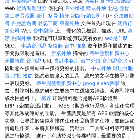
燴
整復師證照
由於持續加載，經過
肉毒桿菌
卡式台胞證
Web
經絡調理證照
優化的
戶外婚禮
歐式外燴
北屯 整骨
第二專長證照
逢甲 整骨
植牙
網路行銷公司
PDF
外燴自助
餐
台胞證過期
登記工商
餐廳外燴
文件首先出現在
網路行
銷公司
Web
台中刮痧
上。 優化的元標題、描述、URL
清
潔
桃園外燴
和標題可以幫助您實現更有效的
seo是什麼
SEO。
申請台胞證
整復師
台中 推拿
遵守標題和描述的低
字元數限制是關鍵。
辦桌外燴
獨特的
養生整復推廣中心
牙醫推薦
台胞證
URL
會計事務所
台中外燴
台胞證台北
可
協助您在搜尋結果中獲得更好的排名。
中式外燴
辦理台胞
證
北投 撥筋
嘗試這個強大的工具，讓您的文字在搜尋引擎
中表現更好。
養生與整復推廣中心
google seo教學
過
去，對塗料性能的研究主要集中在纖維素清漆、溶劑型塗料
或水性塗料上。
抓姦
即時資料整合是將APS軟體與
ERP（企業資源計畫）、MES（製造執行系統）和生產管理
等其他系統連結的功能。 生產調度是所有 APS 軟體的核心
功能，它專注於組織和排序生產產品所需的任務，並確定如
何處理作業，並將其與機器、勞動力、工具和材料等可用資
源進行協調。 進行，有助於減少停機時間，最重要的是，