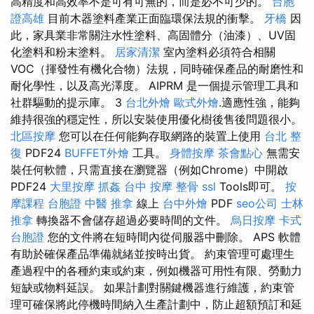
高精度和高效率不是可有可無的，而是必不可少的。
台胞
證高雄
目前木器塗料產業正面臨環保法規的衝擊。
牙橋
因
此，家具業非常關注水性塗料、高固體分（油漆）、UV固
化塗料和粉末塗料。
居家清潔
室內塗料必須符合相關
VOC（揮發性有機化合物）法規，同時確保產品的耐磨性和
耐化學性，以及高光澤度。 AIPRM 是一個提示管理工具和
社群驅動的提示庫。 3
台北外燴
歐式外燴
.適應性強，能夠
維持很強的穩定性，所以安裝使用優化樹後售後問題很小。
北區按摩
您可以在任何能夠存取網路的裝置上使用
台北 整
復
PDF24
BUFFET外燴
工具。
身體按摩
茶會點心
無需安
裝任何軟體，只需直接在瀏覽器（例如​​Chrome）中開啟
PDF24
大里按摩
抓姦
台中 按摩 整骨
ssl
Tools即可。
按
摩課程
台胞證
中醫 推拿
線上
台中外燴
PDF
seo公司
士林
推拿
轉換器不會儲存超過必要時間的文件。
烏日按摩
卡式
台胞證
您的文件將在短時間內從伺服器中刪除。 APS 軟體
有助於確保產品準備就緒並按時出貨。 約束管理可處理生
產過程中的各種約束或約束，例如機器可用性有限、勞動力
短缺或物料延誤。 如果計劃對關鍵機器進行維護，約束管
理可確保將此停機時間納入生產計劃中，防止超額預訂和延