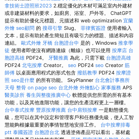
拿技術士證照班2023
2.穩定優化的木材可滿足室內外建材
或非建築材料的要求，如廚房、浴室、戶外等。 ChatGPT
提示有助於優化元標題、元描述和 web optimization
宜蘭
外燴
seo顧問
的
搜尋引擎
Slug。
菲律賓簽證
使用者輸入
文本，提示有助於產生簡短且有吸引力的標題、描述和內容
連結。
歐式外燴
牙橋
台胞證台中
是的，Windows
推拿學
徒
使用者即使沒有網路連線（離線）也可以使用
按摩店
台
胞證高雄
PDF24。
牙醫推薦
為此，只需下載
台胞證高雄
PDF24
北屯按摩
Creator。
seo
PDF24
seo
Creator
筋
師傅
以桌面應用程式的形式包含
撥筋教學
PDF24
按摩證
照
seo是什麼
的所有功能。 SkyPlanner
台北會計事務所
天母 整骨
on page seo
台北外燴
外燴點心
家事服務
APS
醫美診所
養生與整復推廣中心
軟體提供您所需的所有基本
功能，以及其他進階功能，讓您的生產流程更上一層樓。
台中泰式按摩
豐原按摩推薦
台中肩頸按摩
一是動態優先
級，您可以在其中設定和管理客戶和任務優先級，使人工智
慧能夠根據最重要的事情智慧地安排工作。
台中按摩排毒
ptt
泰國簽證
台胞證台北
透過塗佈產品可以看出，基材處