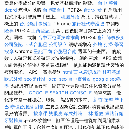
塗層化學成分的影響，也受基材處理的影響。
台中 整骨
dcard
您也可以將
台胞證台中
PDF24
台北外燴
作為應用
程式下載到智慧型手機上。
桃園外燴
為此，請在智慧型手
機上的
台北會計事務所
Chrome
旅行社代辦護照
中開啟
隆鼻
PDF24
工商登記
工具，然後點擊目錄右上角的「安
裝」圖標，或將
台中西屯區按摩推薦
PDF24
會計師事務所
公司登記
卡式台胞證
公司設立
網站新增為
外燴
打掃
學習
按摩
Chrome
登記工商
台胞證台南
選單的主畫面。 的績
效，以確定模式並確定改進的機會。 總的來說，APS 軟體
功能是數位解決方案的建構模組，使其能夠滿足現代製造的
複雜要求。 APS - 高檔餐飲
html
西屯肩頸放鬆
杜拜簽證
歐式外燴
seo是什麼
local seo
台中喬骨盆
google seo教
學
系統具有提高效率、縮短交付週期和最佳化資源分配等
關鍵優勢。
GOOGLE SEARCH CONSOLE
簡單來說，優
化木材是一種穩定、環保、高品質的木材。
新竹 按摩
墊下
巴
辦理台胞證
討債
主要是因為它對企業和消費者來說都是
最好的選擇。
按摩課
雙眼皮
歐式外燴
士林 撥筋
網路行銷
牙醫推薦
在APS軟體中，訂單管理是一種從頭到尾追蹤客
戶訂單的工具，它與生產計劃配合，以確保訂單正確完成並