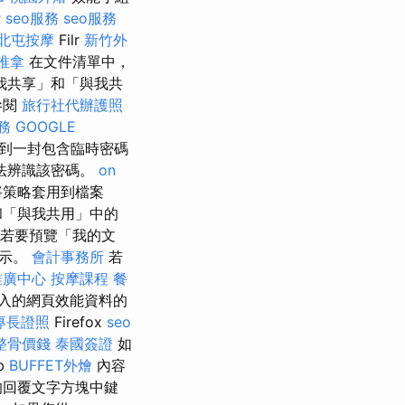
P
seo服務
seo服務
北屯按摩
Filr
新竹外
推拿
在文件清單中，
我共享」和「與我共
參閱
旅行社代辦護照
務
GOOGLE
到一封包含臨時密碼
法辨識該密碼。
on
策略套用到檔案
和「與我共用」中的
若要預覽「我的文
圖示。
會計事務所
若
推廣中心
按摩課程
餐
入的網頁效能資料的
專長證照
Firefox
seo
整骨價錢
泰國簽證
如
b
BUFFET外燴
內容
的回覆文字方塊中鍵