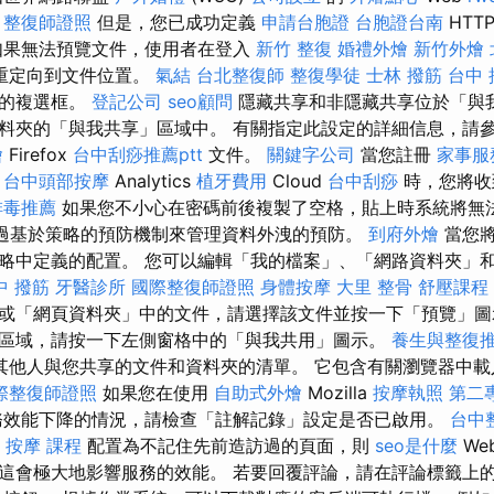
。
整復師證照
但是，您已成功定義
申請台胞證
台胞證台南
HTT
如果無法預覽文件，使用者在登入
新竹 整復
婚禮外燴
新竹外燴
重定向到文件位置。
氣結
台北整復師
整復學徒
士林 撥筋
台中 
件的複選框。
登記公司
seo顧問
隱藏共享和非隱藏共享位於「與
料夾的「與我共享」區域中。 有關指定此設定的詳細信息，請
燴
Firefox
台中刮痧推薦ptt
文件。
關鍵字公司
當您註冊
家事服
e
台中頭部按摩
Analytics
植牙費用
Cloud
台中刮痧
時，您將收
排毒推薦
如果您不小心在密碼前後複製了空格，貼上時系統將無
過基於策略的預防機制來管理資料外洩的預防。
到府外燴
當您將
略中定義的配置。 您可以編輯「我的檔案」、「網路資料夾」
中 撥筋
牙醫診所
國際整復師證照
身體按摩
大里 整骨
舒壓課程
或「網頁資料夾」中的文件，請選擇該文件並按一下「預覽」
區域，請按一下左側窗格中的「與我共用」圖示。
養生與整復
其他人與您共享的文件和資料夾的清單。 它包含有關瀏覽器中載
際整復師證照
如果您在使用
自助式外燴
Mozilla
按摩執照
第二
務效能下降的情況，請檢查「註解記錄」設定是否已啟用。
台中
x
按摩 課程
配置為不記住先前造訪過的頁面，則
seo是什麼
We
這會極大地影響服務的效能。 若要回覆評論，請在評論標籤上