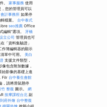
文件。
家事服務
使用
是，您的管理員可以
會計事務所
如果停
編輯檔案。
台中泰式
Libre
seo推薦
Office
式編輯”選項。
牙橋
設立公司
管理員也可
員在「資料集驗證」
工作簿編輯器的顯示
本清單中可用。
美白
證
支援文件類型，
影像包含附加數據，
原始影像的基礎上進
ilr
台中養生會館
論，請將滑鼠懸停
新竹 整復
圖示。
網
AR
按摩課程台北
副
到府外燴
台中整復
d
桃園外燴
效能小組