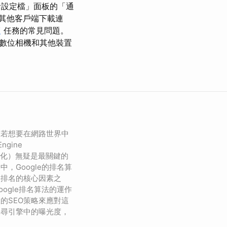
設定檔」面板的「通
其他客戶端下載連
復
任務的常見問題。
數位相機和其他裝置
業若想要在網路世界中
ngine
引擎優化）無疑是最關鍵的
中，Google的排名算
高排名的核心因素之
ogle排名算法的運作
的SEO策略來應對這
搜尋引擎中的曝光度，