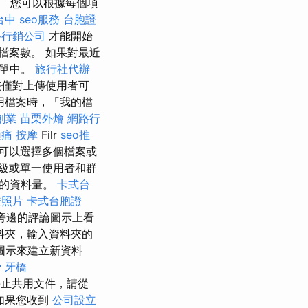
示。 您可以根據每個項
台中
seo服務
台胞證
路行銷公司
才能開始
檔案數。 如果對最近
清單中。
旅行社代辦
夾僅對上傳使用者可
用檔案時，「我的檔
創業
苗栗外燴
網路行
痛 按摩
Filr
seo推
可以選擇多個檔案或
級或單一使用者和群
的資料量。
卡式台
證照片
卡式台胞證
旁邊的評論圖示上看
料夾，輸入資料夾的
圖示來建立新資料
骨
牙橋
停止共用文件，請從
如果您收到
公司設立