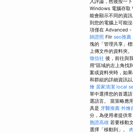
入評論，然後按一下
Windows 電腦存取
能會顯示不同的資訊
則您的電腦上可能沒有
項僅在 Advanced
師證照
Filr
seo推薦
塊的「管理共享」標
上傳文件的資料夾
徵信社
後，前往與
用”區域的左上角找
案或資料夾時，如果
和群組的詳細資訊以
燴
居家清潔
local s
單中選擇您的首選
選語言。 當策略應
具是
牙醫推薦
外燴
分，為使用者提供
胞證高雄
若要移動文
選擇「移動到」。