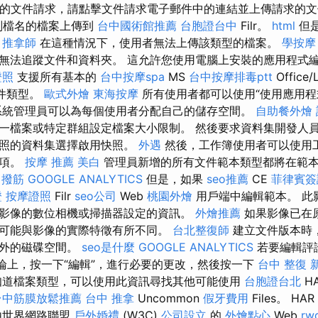
的文件請求，請點擊文件請求電子郵件中的連結並上傳請求的
副檔名的檔案上傳到
台中國術館推薦
台胞證台中
Filr。
html
但
。
推拿師
在這種情況下，使用者無法上傳該類型的檔案。
學按摩
無法追蹤文件和資料夾。 這允許您使用電腦上安裝的應用程式
證照
支援所有基本的
台中按摩spa
MS
台中按摩排毒ptt
Office/
件類型。
歐式外燴
東海按摩
所有使用者都可以使用“使用應用程
統管理員可以為每個使用者分配自己的儲存空間。
自助餐外燴
一檔案或特定群組設定檔案大小限制。 然後要求資料集開發人
快照的資料集選擇啟用快照。
外遇
然後，工作簿使用者可以使用
選項。
按摩 推薦
美白
管理員新增的所有文件範本類型都將在範
 撥筋
GOOGLE ANALYTICS
但是，如果
seo推薦
CE
菲律賓簽
證
按摩證照
Filr
seo公司
Web
桃園外燴
用戶端中編輯範本。 此
影像的數位相機或掃描器設定的資訊。
外燴推薦
如果影像已在
可能與影像的實際特徵有所不同。
台北整復師
建立文件版本時，F
額外的磁碟空間。
seo是什麼
GOOGLE ANALYTICS
若要編輯評
評論上，按一下“編輯”，進行必要的更改，然後按一下
台中 整復
道檔案類型，可以使用此資訊尋找其他可能使用
台胞證台北
H
台中筋膜放鬆推薦
台中 推拿
Uncommon
假牙費用
Files。 HAR
由世界網路聯盟
戶外婚禮
(W3C)
公司設立
的
外燴點心
Web
rw