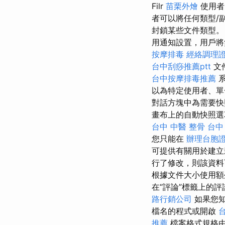
Filr
苗栗外燴
使用者
者可以將任何類型/
封鎖某些文件類型
用通知設置，用戶將
按摩排毒
經絡調理
台中刮痧推薦ptt
文
台中按摩排毒推薦
系
以為特定使用者、單
對話方塊中為需要
畫布上的自動快照
台中 中醫 整骨
台中
您只能在
辦理台胞
可提供有關用於建立
行了修改，則該資料
根據文件大小使用
在“評論”標籤上的
路行銷公司
如果您知
檔名的程式或​​開啟
推薦
檔案格式規格