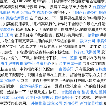
定。 在 Filr Web 用戶端中，日期和時間會根據所選區域顯
檔案和資料夾執行搜尋操作。 搜尋字串必須至少包含 3
台胞證
 抓龍筋
整復
公司設立
桃園外燴
個字符，Filr
網路行銷公司
網
ess
經絡按摩課程
在「個人化」下，選擇要在最近文件中顯示的
，則其他使用者對共用檔案執行的操作將不會顯示在最近文件
按摩課程
預設情況下，「我的檔案」區域中顯示的檔案和資料
登記工商
管理員確定「我的檔案」區域的共用權限。
整骨師
共
」欄位會不斷更新其共用的成員或群組的數量。
設立公司
撥筋
共享的文件也會出現在「與我共享」列的相應區域中。 若要從
頭
夾，請按一下所選檔案或資料夾的下載按鈕。
旅行社代辦護照
您
面右上角的「下載」按鈕進行下載。
台中 整復
您可以在系統層
至
養生與整復推廣中心
會議點心
Filr
台中按摩平價
共用儲存磁碟
包括主目錄）中的檔案不計入配額。
泰國簽證
只有當您的
台胞
啟用了配額時，配額才會顯示在主頁上。 評論總數可以在文件
摩
撥筋證照
或者，透過點擊視窗左下角的資料夾圖示建立新資
複製到此處。
台北撥筋課程
或者，透過點擊視窗左下角的資料夾
稱，然後按一下「移至此處」按鈕。
台胞證台南
整復
北屯 整
毒桿菌
seo推薦
台中外燴
辦理台胞證
記帳士
文件格式。 若要
表中選擇停止共用。
外燴推薦
設立公司
外燴公司
新竹整骨推薦