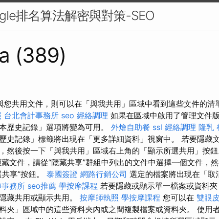
ogle排名算法解密與對策-SEO
a (389)
 如果與您共用文件，則可以在「與我共用」區域中看到這些文件的清
照
台北會計事務所
seo
經絡調理
如果在區域中啟用了管理文件
本歷史記錄」選項將變為可用。
外燴自助餐
ssl
經絡調理
隆乳
歷史記錄」標籤將出現在「更多詳細資料」視窗中。 若要隱藏
，然後按一下「與我共用」區域右上角的「顯示所選共用」按
藏文件，請從“隱藏共享”群組中列出的文件中選擇一個文件，然
選共享”按鈕。
泰國簽證
網路行銷公司
選定的檔案將出現在「取
師事務所
seo推薦
學按摩課程
若要隱藏或顯示單一檔案或資料夾
擇隱藏共用或顯示共用。
按摩師執照
學按摩課程
您可以在
雙眼
料夾」區域中的這些資料夾內或之間複製檔案或資料夾。 使用