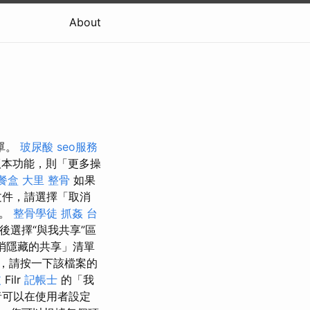
About
單。
玻尿酸
seo服務
版本功能，則「更多操
餐盒
大里 整骨
如果
文件，請選擇「取消
鈕。
整骨學徒
抓姦
台
後選擇“與我共享”區
消隱藏的共享」清單
，請按一下該檔案的
皮
Filr
記帳士
的「我
者可以在使用者設定