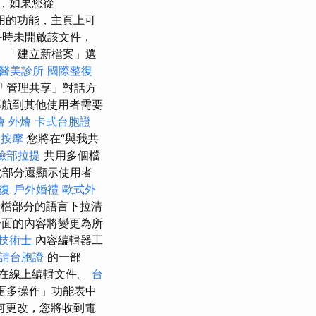
如，如果您從
理員啟用的功能，主頁上可
件時未開啟該文件，
。 「建立新檔案」選
醫美診所
國際整復
「管理共享」對話方
航到其他使用者需要
燴
外燴
卡式台胞證
 按摩
您將在“與我共
臉部拉提
共用多個檔
此部分還顯示使用者
復
戶外婚禮
歐式外
檔部分的語言下拉清
面的內容將變更為所
技術士
內容編輯器工
請台胞證
的一部
在線上編輯文件。
台
更多操作」功能表中
何更改，您將收到電