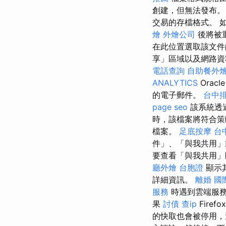
創建，但無法發布
交易的存檔格式。 
燴
外燴公司
後將被
在此位置選取該文
享」區域以及網路資
電話查詢
自助餐外
ANALYTICS
Oracl
的電子郵件。
台中
page seo
該系統透
時，該檔案將符合策
檔案。
足底按摩
台
件」、「與我共用」
要查看「與我共用」
廳外燴
台胞證
顯示
詳細資訊。
離婚
國
服務
時遇到雲端服
果
討債
查ip
Firefo
的快取也會被停用，