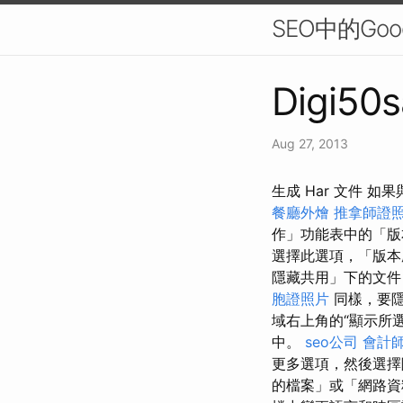
SEO中的Go
Digi50s
Aug 27, 2013
生成 Har 文件
餐廳外燴
推拿師證
作」功能表中的「版
選擇此選項，「版本
隱藏共用」下的文件
胞證照片
同樣，要隱
域右上角的“顯示所
中。
seo公司
會計
更多選項，然後選
的檔案」或「網路資