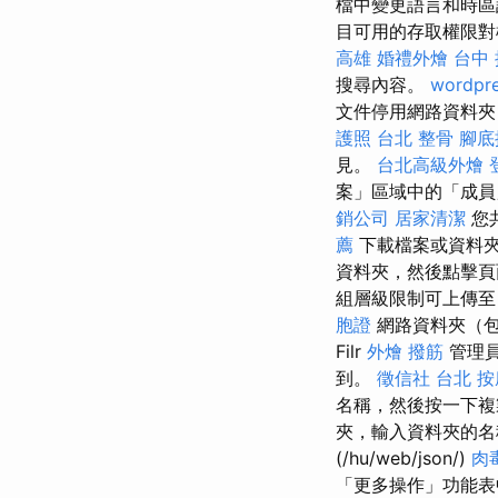
檔中變更語言和時區設
目可用的存取權限對
高雄
婚禮外燴
台中
搜尋內容。
wordpr
文件停用網路資料夾
護照
台北 整骨
腳底
見。
台北高級外燴
案」區域中的「成員
銷公司
居家清潔
您
薦
下載檔案或資料
資料夾，然後點擊頁
組層級限制可上傳
胞證
網路資料夾（
Filr
外燴
撥筋
管理員
到。
徵信社
台北 按
名稱，然後按一下
夾，輸入資料夾的名
(/hu/web/json/)
肉
「更多操作」功能