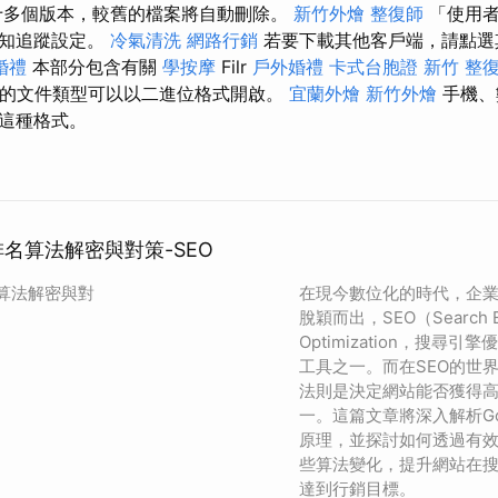
十多個版本，較舊的檔案將自動刪除。
新竹外燴
整復師
「使用者
通知追蹤設定。
冷氣清洗
網路行銷
若要下載其他客戶端，請點選
婚禮
本部分包含有關
學按摩
Filr
戶外婚禮
卡式台胞證
新竹 整
援的文件類型可以以二進位格式開啟。
宜蘭外燴
新竹外燴
手機、
這種格式。
e排名算法解密與對策-SEO
名算法解密與對
在現今數位化的時代，企
脫穎而出，SEO（Search E
Optimization，搜尋
工具之一。而在SEO的世界
法則是決定網站能否獲得
一。這篇文章將深入解析Go
原理，並探討如何透過有效
些算法變化，提升網站在
達到行銷目標。