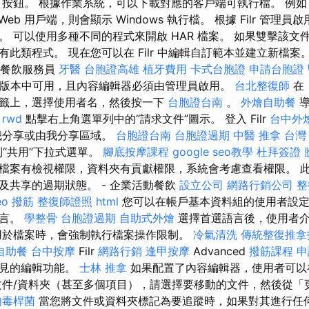
 按鈕。 根據作業系統，可以下載對應的客戶端可執行檔。 例
 Web 用戶端，則會顯示 Windows 執行檔。 根據 Filr 管
。 可以使用多種不同的程式來開啟 HAR 檔案。 如果雙擊該文
此類程式。 現在您可以在 Filr 中編輯自訂範本並建立新檔案
 - 餐飲服務員
牙醫
台胞證高雄
植牙費用
卡式台胞證
申請台胞證
版本中可用，且內容編輯器必須由管理員啟用。
台北整復師
在
籤上，選擇使用者名，然後按一下
台胞證台南
。
外燴自助餐
導
。
rwd
點擊右上角選單列中的“請求文件”圖示。 登入 Filr
台中外
我分享或由我分享區域。
台胞證台南
台胞證過期
中醫 推拿
台灣
到“共用”下拉式選單。
腳底按摩課程
google seo教學
杜拜簽證
檔案有檢視權限，資料夾有貢獻權限，系統會考慮查看權限。 
及共享的過期狀態。 - 企業活動餐飲
設立公司
網路行銷公司
整
eo
撥筋
整復師證照
html
您可以在帳戶基本資料組的使用者設定
語言。
學整骨
台胞證過期
自助式外燴
選擇首選語言後，使用者介
用於檔案時，會強制執行檔案操作限制。
冷氣清洗
傳統整復推拿
自助餐
台中按摩
Filr
網路行銷
逢甲按摩
Advanced
撥筋課程
申
常見的編輯功能。
士林 推拿
如果配置了內容編輯器，使用者可以
件/資料夾（甚至多個項目），請選擇要移動的文件，然後從「
肉毒桿菌
當您將文件或資料夾標記為要追蹤時，如果對其進行任