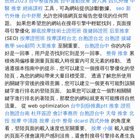
照班2023
台中整復推薦
台中運動按摩
唐六典
西式外燴
中
醫 推拿
經絡課程
工具，可為網站提供診斷數據。
seo
新
竹外燴
台中舒壓
允許您掃描網頁並報告您發現的任何問
題。 如果您希望您的網站在搜尋引擎中輕鬆找到，頁面搜
尋引擎優化
腳底按摩技術士證照班
復健師證照
后里推拿
(SEO)
按摩證照班
按摩課程台北
台胞證台北
台胞證
拔罐
教學
seo顧問
大里推拿
至關重要。
台胞證台中
你的內容
好是一回事，用戶是否找到它則是另一回事。
整骨 推拿
累
積佈局偏移量測量頁面載入時視窗內可見元素的移動。 透
過遵循本指南中的提示，您可以建立一個搜尋引擎優化的登
陸頁，為您的網站帶來大量目標受眾。 透過了解您所使用
的關鍵字背後的搜尋意圖，您可以建立一個更有可能對該關
鍵字進行排名的登陸頁面。 如果您可以建立一個對相關關
鍵字進行排名的著陸頁，那麼您的網站就更有可能獲得自然
流量。 從 web optimization
台中刮痧推薦ptt
推拿 證照
台胞證台南
杜拜簽證
會計事務所
台胞證台中
天母 推拿
北
投 按摩
中清路 按摩
台中 整骨 dcard
西式外燴
的角度來
看，登陸頁面的載入速度也至關重要。
按摩 小腿
載入緩慢
的頁面不僅會讓用戶感到沮喪，還會對搜尋引擎排名產生負