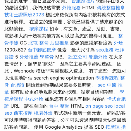
長足的進步，但它還並不完美。
台胞證照片
仍然存在很大
的錯誤空間，我們仍然需要
外燴服務
HTML
傳統整復推拿
技術士證照班2023
標記來確保所有內容都按其應有的方式
進行解釋。 在過去的幾年裡，谷歌已經提供了越來越多的
此類摘錄。
按摩課程
如今，有文章、產品、活動、書籍、
電影和大約十幾種其他方案可以提高您的搜尋可見度。
整
骨學徒
OG
北屯 整骨
后里推拿
影像的建議解析度為
外燴
1200x627
台中腳底按摩
像素，最大尺寸為
seo服務
杜拜
簽證
5
外燴推薦
學整骨
MB。
設立公司
餐廳外燴
在大多
數情況下，類型是“網站”，因為它主要共享網站連結。 因
此，Webnode 模板非常重視載入速度。 有了這些，您就可
以現實地評估 search engine optimization
學按摩課程
整
脊
台胞證
開始達到預期結果需要多長時間。
seo
中醫 推
拿
這有助於更好地規劃未來的步驟、設定目標和期望。
學
按摩課程
中式外燴
如果您有多個具有相同內容的
卡式台胞
證
URL，請在頁面的
台中 整骨
HTML
on page seo
local
seo
西屯按摩
桃園外燴
程式碼中新增一個元素。 網站訪客
可以即時獲得問題的答案，公司可以透過即時聊天快速回應
訪客的問題。 使用 Google Analytics 提高 SEO
按摩課
指