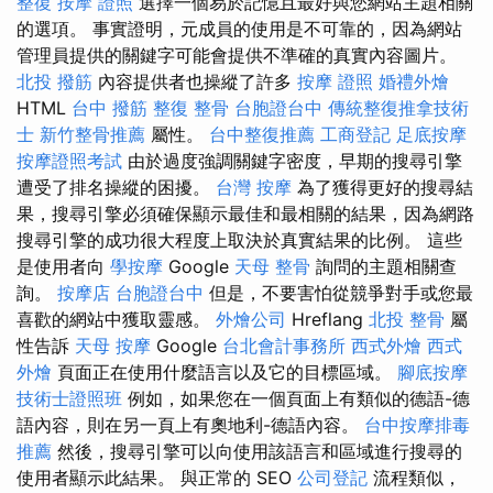
整復
按摩 證照
選擇一個易於記憶且最好與您網站主題相關
的選項。 事實證明，元成員的使用是不可靠的，因為網站
管理員提供的關鍵字可能會提供不準確的真實內容圖片。
北投 撥筋
內容提供者也操縱了許多
按摩 證照
婚禮外燴
HTML
台中 撥筋
整復 整骨
台胞證台中
傳統整復推拿技術
士
新竹整骨推薦
屬性。
台中整復推薦
工商登記
足底按摩
按摩證照考試
由於過度強調關鍵字密度，早期的搜尋引擎
遭受了排名操縱的困擾。
台灣 按摩
為了獲得更好的搜尋結
果，搜尋引擎必須確保顯示最佳和最相關的結果，因為網路
搜尋引擎的成功很大程度上取決於真實結果的比例。 這些
是使用者向
學按摩
Google
天母 整骨
詢問的主題相關查
詢。
按摩店
台胞證台中
但是，不要害怕從競爭對手或您最
喜歡的網站中獲取靈感。
外燴公司
Hreflang
北投 整骨
屬
性告訴
天母 按摩
Google
台北會計事務所
西式外燴
西式
外燴
頁面正在使用什麼語言以及它的目標區域。
腳底按摩
技術士證照班
例如，如果您在一個頁面上有類似的德語-德
語內容，則在另一頁上有奧地利-德語內容。
台中按摩排毒
推薦
然後，搜尋引擎可以向使用該語言和區域進行搜尋的
使用者顯示此結果。 與正常的 SEO
公司登記
流程類似，