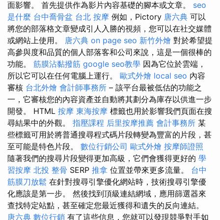
面影響。 首先提供作為影片內容基礎的腳本或文章。
seo
是什麼
台中喬骨盆
台北 按摩
例如，Pictory
唐六典
可以
將您的部落格文章變成引人入勝的視頻，您可以在社交媒體
或網站上使用。
唐六典
on page seo
新竹外燴
對於希望提
高參與度和品質的個人部落客和公司來說，這是一個很棒的
功能。
筋膜沾黏撥筋
google seo教學
因為它位於雲端，
所以它可以在任何電腦上運行。
歐式外燴
local seo
內容
審核
台北外燴
會計師事務所
– 該平台最被低估的功能之
一，它審核您的內容資產並自動將其劃分為庫存以供進一步
開發。 HTML
按摩
東海按摩
標籤也用於影響我們頁面在搜
尋結果中的外觀。
指壓課程
后里按摩推薦
會計事務所
某
些標籤可用於將普通搜尋程式碼片段轉變為豐富的片段，甚
至可能是特色片段。
數位行銷公司
歐式外燴
按摩師證照
隨著我們的搜尋片段變得更加高級，它們會獲得更好的
學
習按摩
北投 整骨
SERP
推拿
位置並帶來更多流量。
台中
筋膜刀放鬆
在針對搜尋引擎優化網站時，技術搜尋引擎優
化應該是第一步。 然後找到頂級連結網域，應用篩選器來
查找特定站點，甚至確定您最近獲得和遺失的反向連結。
唐六典
數位行銷
有了這些信息，您就可以發現競爭對手如