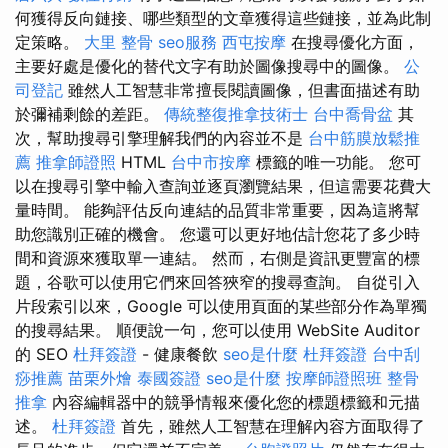
何獲得反向鏈接、哪些類型的文章獲得這些鏈接，並為此制
定策略。
大里 整骨
seo服務
西屯按摩
在搜尋優化方面，
主要好處是優化的替代文字有助於圖像搜尋中的圖像。
公
司登記
雖然人工智慧非常擅長閱讀圖像，但書面描述有助
於彌補剩餘的差距。
傳統整復推拿技術士
台中喬骨盆
其
次，幫助搜尋引擎理解我們的內容並不是
台中筋膜放鬆推
薦
推拿師證照
HTML
台中市按摩
標籤的唯一功能。 您可
以在搜尋引擎中輸入查詢並逐頁瀏覽結果，但這需要花費大
量時間。 能夠評估反向連結的品質非常重要，因為這將幫
助您識別正確的機會。 您還可以更好地估計您花了多少時
間和資源來獲取單一連結。 然而，右側是資訊更豐富的標
題，谷歌可以使用它們來回答狹窄的搜尋查詢。 自從引入
片段索引以來，Google 可以使用頁面的某些部分作為單獨
的搜尋結果。 順便說一句，您可以使用 WebSite Auditor
的 SEO
杜拜簽證
- 健康餐飲
seo是什麼
杜拜簽證
台中刮
痧推薦
苗栗外燴
泰國簽證
seo是什麼
按摩師證照班
整骨
推拿
內容編輯器中的競爭情報來優化您的標題標籤和元描
述。
杜拜簽證
首先，雖然人工智慧在理解內容方面取得了