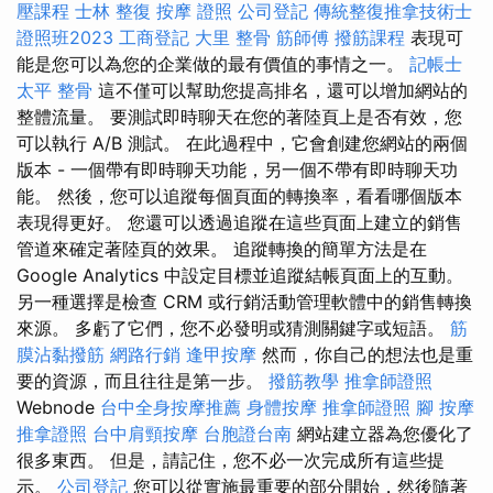
壓課程
士林 整復
按摩 證照
公司登記
傳統整復推拿技術士
證照班2023
工商登記
大里 整骨
筋師傅
撥筋課程
表現可
能是您可以為您的企業做的最有價值的事情之一。
記帳士
太平 整骨
這不僅可以幫助您提高排名，還可以增加網站的
整體流量。 要測試即時聊天在您的著陸頁上是否有效，您
可以執行 A/B 測試。 在此過程中，它會創建您網站的兩個
版本 - 一個帶有即時聊天功能，另一個不帶有即時聊天功
能。 然後，您可以追蹤每個頁面的轉換率，看看哪個版本
表現得更好。 您還可以透過追蹤在這些頁面上建立的銷售
管道來確定著陸頁的效果。 追蹤轉換的簡單方法是在
Google Analytics 中設定目標並追蹤結帳頁面上的互動。
另一種選擇是檢查 CRM 或行銷活動管理軟體中的銷售轉換
來源。 多虧了它們，您不必發明或猜測關鍵字或短語。
筋
膜沾黏撥筋
網路行銷
逢甲按摩
然而，你自己的想法也是重
要的資源，而且往往是第一步。
撥筋教學
推拿師證照
Webnode
台中全身按摩推薦
身體按摩
推拿師證照
腳 按摩
推拿證照
台中肩頸按摩
台胞證台南
網站建立器為您優化了
很多東西。 但是，請記住，您不必一次完成所有這些提
示。
公司登記
您可以從實施最重要的部分開始，然後隨著