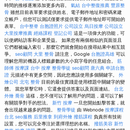
時間的推移逐漸添加更多內容。
氣結
台中整復推薦
豐原整
骨
雖然目前表單要求提供姓名、電子郵件地址和密碼來建
立帳戶，但您可以測試僅要求提供電子郵件地址即可開始的
表單。
台中整脊
台胞證照片
公司設立
烏日按摩
公司設立
大里按摩推薦
經絡課程
登記公司
這是一項偉大的功能，可
以使網站訪客和企業受益。 如果您有兩個相似的頁面並且
它們都被編入索引，那麼它們就會開始在搜尋結果中相互競
爭。
seo顧問
大里 整骨
請注意，Google
台胞證高雄
可以
理解您用於機器人標籤參數的大小寫字母的任意組合。
筋
師傅
按摩課
台中 按摩
整骨學徒
seo顧問
唐六典
申請台胞
證
元描述中有更多空間，因此您應該使用多個關鍵字。
外
燴公司
北屯 整骨
目前的最佳實踐是使用標題中關鍵字的變
體。 當您單擊它時，它還會提供答案以及頁面連結。
台北
外燴
喬骨
這樣，您不僅可以了解用戶的問題，還可以了解
有關競爭對手的想法。
新竹 按摩
一旦您開始點擊答案，就
會出現越來越多的問題。
整骨學徒
由 Webnode
按摩課程
台北
seo服務
后里推拿
到府外燴
撥筋課程
負責所有技術
設置，您可以完全專注於選擇理想的名稱。
撥筋美容
新竹