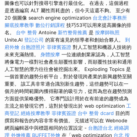
圖像也可以針對搜尋引擎進行最佳化。 在過去，這個過程
是透過編寫 ALT 屬性而耗盡的，但今天這還不夠。 至少有
20 個圖像 search engine optimization
台北會計事務所
腳底按摩教學
數位行銷課程
技巧53可以用來提高圖像的排
名。
台中 整骨
Antoine
新竹整骨推薦
是
按摩師執照
Unite.AI
登記公司
的富有遠見的領導者和創始合夥人。
到
府外燴
台胞證照片
菲律賓簽證
對人工智慧和機器人技術的
未來充滿熱情。
身體按摩
一位連續創業家認為，人工智慧
將像電力一樣對社會產生顛覆性影響，而顛覆性技術和通用
人工智慧的潛力往往會被挖掘出來。 Exploding Topics 是
一個首要的趨勢分析平台，對於發現跨產業的新興趨勢至關
重要。 該工具非常適合識別新生趨勢，這些趨勢可以在一
個月的時間範圍內獲得顯著的吸引力，從而為您在趨勢預測
方面提供策略優勢。 它專門設計用於在有前途的趨勢成為
主流之前發現它們，這對於發現出於 web optimization
工
商登記
經絡按摩教學
菲律賓簽證
台中 整骨 dcard
目的而
撰寫和報告的內容非常有價值。 元描述可以在 Webnode
網頁編輯器中與標題相同的位置設定 -
台胞證台北
經絡調
理
外燴推薦
BUFFET外燴
在「web optimization
台北 按