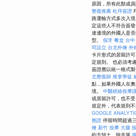
原因，所有此類成員
整復推薦
杜拜簽證
路運輸方式多次入
定這些人不符合簽發
達邊境的外國人是
型。
假牙
餐盒
台中
司設立
台北外燴
外
卡片形式的居留許可
定規則。 也必須考慮
簽證應以統一格式製
北整復師
推拿學徒
點，如果外國人在奧
境。
中醫經絡按摩
或居留許可，也不
規定外，代表規則不
GOOGLE ANALYTI
胞證
停留時間超過三
燴
新竹 按摩
大腿 
約方領土，除非第