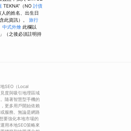
薦
ΤΕΚNA”（NO
討債
有人的姓名、出生日
包含此資訊）。
旅行
。
中式外燴
此欄以
」（之後必須註明持
EO（Local
可見度與吸引地理區域
一。隨著智慧型手機的
起，更多用戶開始依賴
家或服務。無論是網路
是想要強化本地市場的
運用本地SEO策略來