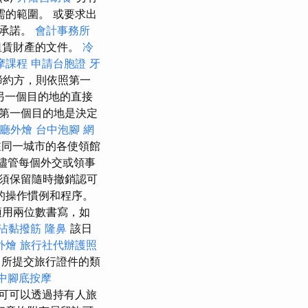
的範圍。 或要求出
的承諾。
會計事務所
租賃財產的文件。
冷
摩課程
申請台胞證
牙
締約方，則依照第一
另一個目的地的直接
第一個目的地是決定
廳外燴
台中泡腳
網
同一城市的各使領館
儘管每個外交或領事
須保留隨時撤銷認可
的操作慣例和程序。
須用兩位數書寫，如
沾黏撥筋
隆鼻
該日
外燴
旅行社代辦護照
所提交旅行證件的類
中腳底按摩
可可以透過持有人旅