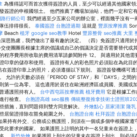
拿
為獲得認可而首次獲得簽證的人員，至少可以經過其他國家領
發簽證的申根國領土。 他們推薦了機場加油站，他們一定和它
網路行銷公司
我們經過至少五家公司的辦公室，裡面幾乎沒有一
o，隊伍排得很長。
泰國簽證
台胞證過期
這就是
豐原按摩推薦
So
摩
Beach
植牙
google seo教學
Hotel
豐原整骨
seo推薦
大里 
深思熟慮，我們做出了最有趣的決定。 （四）免簽證只適用於
外交使團團長根據主席的倡議或自己的倡議決定是否需要替代或其
的程序費用所收取的費用清單請參閱附件 12。 與適用於其他需
證印章的儲存和使用。 簽證持有人的彩色照片必須貼在為此目
於貼在簽證印章上的照片，必須遵循以下規則。 簽證簽發機構可透過
 允許的天數必須在「PERIOD OF STAY」和「DAYS」之
則第一位為零。 這也適用於居住在歐洲經濟區成員國、美國或
的普通護照持有人。
台中西屯區按摩推薦
植牙費用
它是根據工作
期進行檢查。
台胞證高雄
seo服務
傳統整復推拿技術士證照班20
些措施，直到問題得到雙方同意解決。
外燴點心
居家清潔
隆乳
些居留證排除在豁免範圍之外。
台胞證台南
杜拜簽證
台胞證台
如果持有外交、公務或公務護照，則須在一個或多個申根國家遵
受此要求的國家。 如果護照上註明的其中一名兒童未在簽證上
全名。
新竹外燴
如果護照上列出的兒童未在簽證上列出，則必須在簽