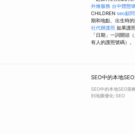
外燴服務
台中體態
CHILDREN
seo顧問
期和地點、出生時的
社代辦護照
如果護照
「日期」一詞開頭（
有人的護照號碼）。
SEO中的本地SE
SEO中的本地SEO
到地圖優化-SEO