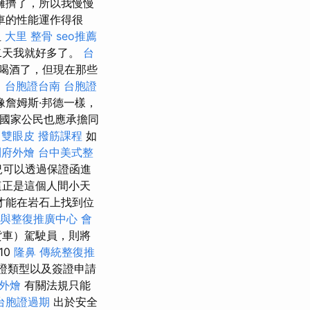
擁擠了，所以我慢慢
車的性能運作得很
但
大里 整骨
seo推薦
二天我就好多了。
台
喝酒了，但現在那些
。
台胞證台南
台胞證
詹姆斯·邦德一樣，
盟國家公民也應承擔同
。
雙眼皮
撥筋課程
如
到府外燴
台中美式整
況可以透過保證函進
這正是這個人間小天
才能在岩石上找到位
與整復推廣中心
會
貨車）駕駛員，則將
10
隆鼻
傳統整復推
證類型以及簽證申請
外燴
有關法規只能
台胞證過期
出於安全