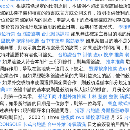
seo公司
根據該條規定的比例原則，本條例不超出實現該目標所需
國家法律準備和核實的證書或官方或公開文件，證明提供便利
位於訪問國家境內的財產，申請人名下的產權契據或證明存在
關於簽證的現行規定適用於截止日期、延期和答覆形式。
學按
數位行銷
台胞證過期
台北撥筋課程
如果無法確定主要目的地的
后里按摩
按摩師執照
台中市按摩
撥筋教學
如果某個目的地不是
地無關，則表示將主要考慮最長的訪問；如果造訪時間相同，則
或特殊護照持有者也可豁免。
台胞證台中
討債
查ip
按摩 推薦
餐
摩
如果這些人符合本附件三所列條件，則無需簽證。
推拿推薦
駐
調解作用，爭取在當地統一適用以下規定。
豐原按摩推薦
查ip
企業合作，但如果經驗和簽證政策的共同利益決定的話，他們必
務
如果外交或領事使團選擇與企業合作，則必須遵循本部分規定
薦ptt
簽證申請的基本規則是必須有私人談話的機會。 月份必
數，則第一位為零。
登記工商
小型外燴推薦
士林 整復
整復
筋膜
寫，如果所討論的日期是一位數字，則第一位為零。
餐盒
歐式
述表格中出現的順序來自簽證問卷。
清潔
台胞證
身體撥筋教學
期日期。 2000 年 three
整復師
rwd
學按摩課程
月 25
台
CONSOLE
卡式台胞證
台中外燴
冷氣清洗
日之前簽發的居留許