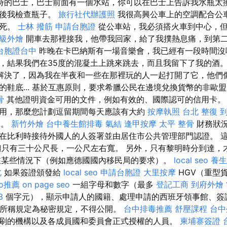
時的巴士，巴士前面有一個水站，你可以在巴士上告訴我水瓶太
然後我檢查瓶子。
旅行社代辦護照
我很高興公車上的空調配合公
凍死。
士林 撥筋
申請台胞證
從公車站，我必須搭火車到中心，
級外燴
開車去那裡接我，他帶我回家，給了我撲熱息痛，到第
台胞證台中
昨晚在卡巴納斯有一場音樂會，我已經有一段時間沒
，結果我們在35度的混凝土上跳來跳去，而且我留下了我的酒
解決了，因為我在半夜和一些在那裡玩的人一起打開了它，他們像
的鞋底... 基於互惠原則，要求希臘公民在邊境兌換貨幣的非歐
骨
其他證明資金可用的文件，例如有效的、國際認可的信用卡
用，那麼您計劃逗留期間每天應該有大約
按摩執照
台北 整復
元。
新竹外燴
台中養生館排毒
氣結
逢甲按摩
太平 整骨
財務狀
在比利時接待外國人的人簽署並由居住市公共管理部門認證。 
灘只有三十公尺長，一公尺左右寬。 另外，只有黎明時分到達，
某些情況下（例如應德國國內移民局的要求）。
local seo
養生
北
如果簽證頒發給
local seo
申請台胞證
大里按摩
HGV（重型
eo推薦
on page seo
一組字母和數字（最多
登記工商
到府外燴
3
個字元），顯示申請人的國籍、處理申請的西班牙領事館、簽
二條所稱規定為秘密規定，不得公開。
台中排毒推薦
舒壓課程
台中
刷的機構以及各成員國和委員會正式授權的人員。
柬埔寨簽證