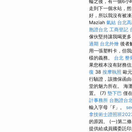
輪之後，有一個6小
走到下一個水站，
好，所以我沒有被
Maziah
氣結
台北高
胞證台北
工商登記
傢伙堅持讓我喝更多
過期
台北外燴
後者
用一張塑料卡，但我
樣的義務。
台北 整
果您根本沒有財務信
復
38
按摩執照
歐
行驗證，該擔保函由
堂的魅力所在。 海
置。 (7)
墊下巴
僅在
計事務所
台胞證台
輸入字母「F」。
s
拿技術士證照班202
的原因。 (一)第
提供給成員國委託印