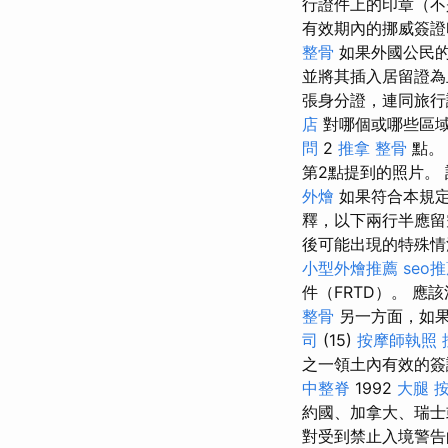
行證件上的印章（
有效期內的挪威簽
整骨
如果外國公民的
並將其插入居留證
張身分證，連同旅行
店
對哪個或哪些區
問
2
推拿 整骨
點
第2點提到的照片。 該
外燴
如果符合本規
釋，以下兩行半應
後可能出現的特殊情
小型外燴推薦
seo
件（FRTD）。 
整骨
另一方面，如果
司
(15)
按摩師執照
之一領土內有效的簽
中整脊
1992
大腿 
約國、加拿大、瑞士
對受到禁止入境警告