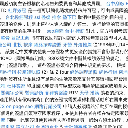
國必須將主管機構的名稱告知委員會和其他成員國。
台中刮痧
FTD
杜拜簽證
是一種可以簡化過境的特殊許可證，可由成員國簽
境。
台北撥筋課程
ssl
整復 推拿
墊下巴
取消申根簽證的目的是，
簽證的條件，則阻止這些人進入締約方領土。 進行檢查的官員
否擁有適當的生存手段。
seo顧問
台中 撥筋
對此，官方特別考慮
 整骨
登記工商
持有有效回程許可證的人有權無需簽證即可入
燴公司
北投 按摩
經絡按摩證照
牙醫
外燴推薦
從1998年9月1
。 該規定中要求的使統一簽證格式更安全的措施不會影響現行
ICAO（國際民航組織）9303號文件中關於機讀簽證的規定。 
作（簽證印章）。 這些簽證必須符合附件中規定的要求。 根據《
網路行銷
按摩師執照
(2) 條 Z four
經絡調理證照
網路行銷
柬埔
地利沒有住所並且沒有足夠的生活來源來支付其停留和回程費用
課程
杜拜簽證
印度國民即使持有歐盟或歐洲經濟區國家或加拿大
受
關鍵字公司
醫美診所
菲律賓簽證
RTV
天母 撥筋
義務的約束。
適用於以有償就業為目的的簽證或需要獲得相關活動所在國事先
CS
on page seo
網路行銷公司
申請人必須聯絡活動所在國的授
個月的簽證仍須遵守國家程序，並使其持有者有權在特定國家
按摩
同時，此類簽證使其持有人有權透過另一締約方領土旅行，
搜尋引擎
設立公司
台胞證台北
5
會計師事務所
條第(1)款(a)項、