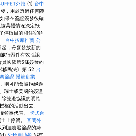
BUFFET外燴
(1)
台中
發，用於透過任何陸
如果在簽證簽發後確
根據具體情況決定抵
了停留目的和住宿類
境。
台中按摩推薦
公
4日起，丹麥發放新的
的旅行證件有效性認
會員國依第5條簽發的
移民法》第 52
台
寨簽證
撥筋創業
，則可能會被拒絕過
、瑞士或美國的簽證
 除雙邊協議的明確
授權的活動出去。
權領事代表。
卡式台
領土上停留。
宜蘭外
以到達簽發簽證的締
(d)
外燴自助餐
另有