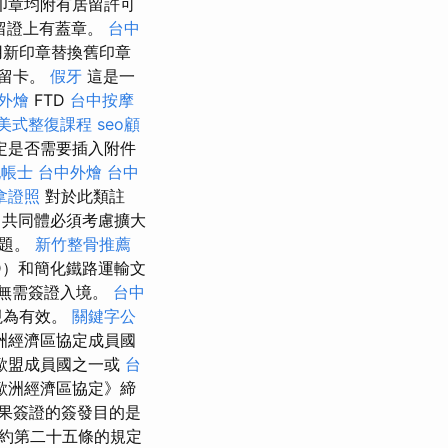
印章均附有居留許可
居留證上有蓋章。
台中
用新印章替換舊印章
居留卡。
假牙
這是一
外燴
FTD
台中按摩
美式整復課程
seo顧
決定是否需要插入附件
記帳士
台中外燴
台中
拿證照
對於此類註
，共同體必須考慮擴大
問題。
新竹整骨推薦
D）和簡化鐵路運輸文
權無需簽證入境。
台中
視為有效。
關鍵字公
歐洲經濟區協定成員國
歐盟成員國之一或
台
《歐洲經濟區協定》締
果簽證的簽發目的是
約第二十五條的規定