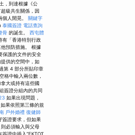
土，到達根據《公
有超級共生關係，因
兩個人閒晃。
關鍵字
n
泰國簽證
電話查詢
整骨
的誕生。
西屯體
持有「香港特別行政
他預防措施。 根據
要保護的文件的安全
的提供的空間中，如
第 4 部分所貼印章
間的空格中輸入兩位數，
加拿大或持有這些國
組簽證分組內的共同
23
如果出現問題，
如果依照第三條的規
南
戶外婚禮
復健師
守簽證要求，但如果
，則必須輸入與父母
證中插入“ΕΚΤΟΣ