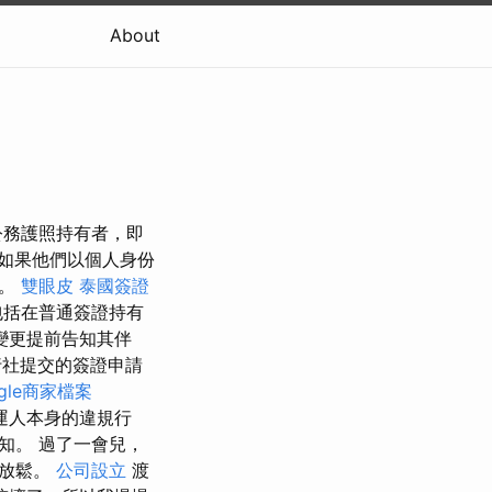
About
公務護照持有者，即
如果他們以個人身份
件。
雙眼皮
泰國簽證
包括在普通簽證持有
變更提前告知其伴
社提交的簽證申請
ogle商家檔案
運人本身的違規行
知。 過了一會兒，
加放鬆。
公司設立
渡