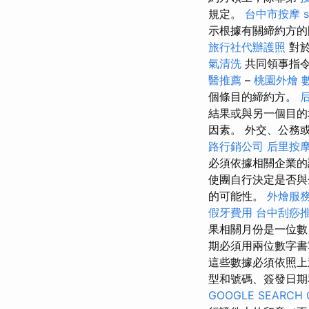
規定。
台中市按摩
示根據有關締約方的
旅行社代辦護照
對於
氣清洗
共同領事指令
醫推薦
–
桃園外燴
個條目的締約方。
結果或與另一個目的
因素。 外交、公務
路行銷公司
后里按
必須依據相關企業的
使團自行決定是否與
的可能性。
外燴服
假牙費用
台中刮痧推
果相關月份是一位
期必須用兩位數字書
這些數據必須依照上
型和號碼、簽發日期和到
GOOGLE SEARCH 