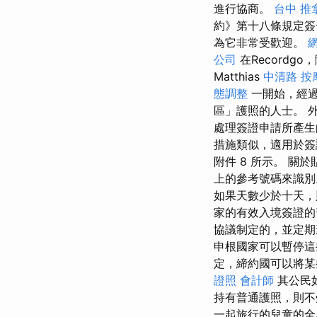
進行協商。
台中 推
約》第十八條規定簽
為它非常受歡迎。
公司
在Recordg
Matthias
中清路 按
態調整
一開始，經過
區」護照的人士。 
處理簽證申請所產生
措施類似，適用於簽
附件 8 所示。 關
上的參考號碼來識別。
如果天數少於十天，
家的有效入境簽證
協議制定的，並定
申根國家可以暫停這
定，締約國可以將某
證照
會計師
其公民
持有普通護照，則不
一起旅行的兒童的