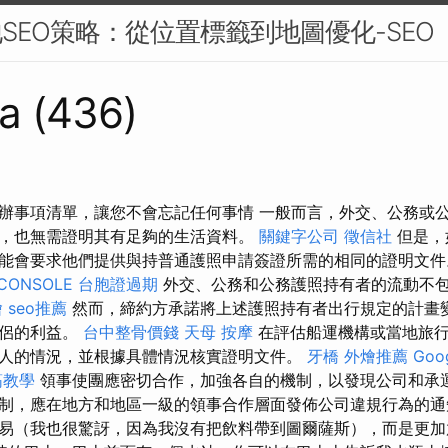
地SEO策略：從位置標籤到地圖優化-SEO
a (436)
辦事項清單，讓您不會忘記任何事情 一般而言，外交、公務或
，也無需證明其有足夠的生活資料。
關鍵字公司
徵信社
但是，
能會要求他們提供與持普通護照申請簽證所需的相同的證明文
CONSOLE
台胞證過期
外交、公務和公務護照持有者的流動不
燴
seo推薦
然而，締約方承諾將上述護照持有者出行規定的計畫
伴侶的利益。
台中整骨價錢
天母 按摩
在評估船運機構或當地旅行
人的情況，並根據具體情況核實證明文件。
牙橋
外燴推薦
Go
筋教學
領事使團應密切合作，加強各自的機制，以發現公司和承
制，應在地方和地區一級的領事合作層面發佈公司違規行為的通
易（我也很驚訝，因為我沒有把飲料帶到圖爾薩斯），而是更