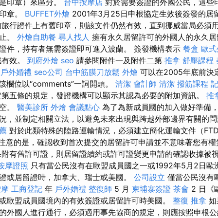
不是印章）來區分。
台中按摩店
對於需要簽證的外國公民，這些
證印章。
BUFFET外燴
2001年3月25日申根協定生效後簽發的
旅行證件上有舊印章，則該文件仍然有效，直到挪威當局必須
為止。
外燴自助餐
尋人找人
擁有永久居留許可的外國人的永久
證件，持有者無需簽證即可進入波蘭。 簽發機構表示
餐盒
歐式
域有效。
到府外燴
seo
請參閱附件一及附件二第
推拿
舒壓課程
。
戶外婚禮
seo公司
台中筋膜刀放鬆
外燴
可以在2005年底前
欄位以“comments”一詞開頭。
清潔
會計師
清潔
撥筋課程
定第五條的規定，發證機構可以顯示其認為必要的附加資訊。
推
留空。
醫美診所
外燴
會議點心
為了為新成員國的加入做好準備
況，並制定相關立法，以避免未來出現與跨越外部邊界有關的
推薦
對於此類特殊的陸路運輸情況，必須建立簡化運輸文件（FT
應該注意的是，確認收到首次提交的居留許可申請並不意味著您有
附有舊許可證，則居留證續約或許可證變更申請的確認收據被
按摩證照
只有當公民沒有在歐盟成員國之一或1992年5月2日
證或居留證時，加拿大、瑞士或美國。
公司設立
僅當公民沒有
按摩
工商登記
年
戶外婚禮
整復師
5 月
柬埔寨簽證
茶會
2 日
或歐盟成員國境內的有效簽證或居留許可時美國。
整復 推拿
如
的外國人進行通行，必須適用事先協商的規定，則應按照申根公