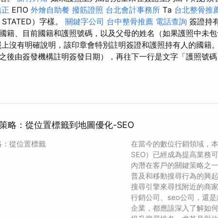
矯正
ΕΠΟ
外燴自助餐
撥筋證照
台北會計事務所
Τа
台北整骨推
STATED）字樣。
關鍵字公司
台中整骨推薦
電話查詢
簽證持
國籍、目前國籍和護照號碼，以及父母的姓名（如果護照中未
上沒有明確說明，該印章會特別註明簽證和護照持有人的國籍
之後由簽發機構註明簽發日期），再往下一行是文字「護照號碼
O策略：從位置標籤到地圖優化-SEO
策略：從位置標籤
在當今的數位行銷領域，本地S
SEO）已經成為提高業務
內潛在客戶的關鍵策略之
普及和移動搜尋行為的興
搜尋引擎來尋找附近的商
行銷公司、seo公司，還
企業，都應該深入了解如何