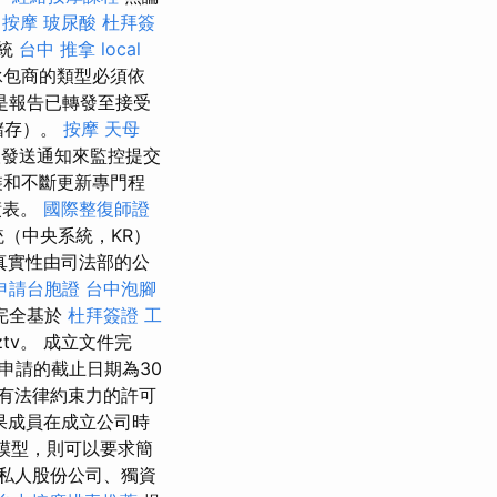
)
按摩
玻尿酸
杜拜簽
系統
台中 推拿
local
包商的類型必須依
是報告已轉發至接受
儲存）。
按摩
天母
發送通知來監控提交
裝和不斷更新專門程
債表。
國際整復師證
（中央系統，KR）
真實性由司法部的公
申請台胞證
台中泡腳
完全基於
杜拜簽證
工
ztv。 成立文件完
申請的截止日期為30
有法律約束力的許可
果成員在成立公司時
模型，則可以要求簡
私人股份公司、獨資