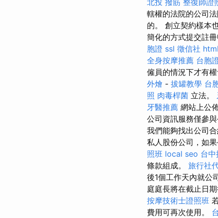
北投 撥筋
整復師證
轄權的法院的公司法
的。 創立契約樣本
簡化的方式提交註冊
胞證
ssl
徵信社
htm
全身按摩推薦
台胞
僱員的情況下才有權
外燴
-
拔罐教學
台
照
肉毒桿菌
立法。
牙醫推薦
網站上公佈
公司資訊服務僅參與
我們能夠找出公司合
私人股份公司，如果
照班
local seo
台中
條款組成。
旅行社
後1個工作天內就公
庭庭長將在截止日期
按摩技術士證照班
若
費用可再次使用。