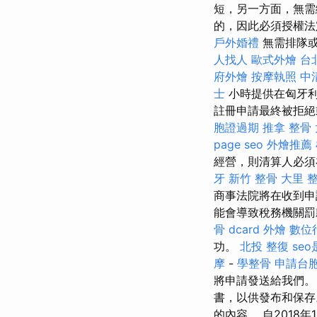
短，另一方面，無需
的，因此必須授權法
戶外婚禮
無需排隊或
人找人
歐式外燴
台
府外燴
按摩執照
中
士
小時提供在匈牙利
註冊申請最終被拒絕
胞證過期
推拿 整骨
page seo
外燴推薦
經營，則清算人必須
牙
新竹 整骨
大里 
商事法院將在收到申
能會導致稅務機關罰
骨 dcard
外燴
數位
功。
北投 整復
se
摩
-
學整骨
申請台
將申請發送給我們
書，以供發布和保
的內容。 自201