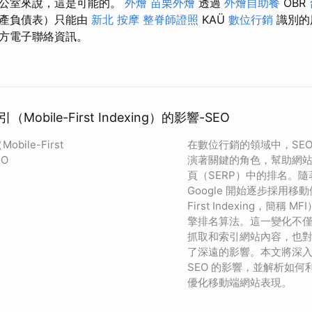
辦公室來說，這是可能的。
外燴
苗栗外燴
透過
外燴自助餐
OBR
資產負債表）只能由
新北 按摩
整脊師證照
KAÜ
數位行銷
識別的
方電子聯絡資訊。
obile-First Indexing）的影響-SEO
ile-First
在數位行銷的領域中，SE
EO
演著關鍵的角色，幫助網
頁（SERP）中的排名。
Google 開始逐步採用移動
First Indexing，簡稱
擎排名算法。這一變化不
抓取和索引網站內容，也對 
了深遠的影響。本文將深
SEO 的影響，並解析如
優化移動端網站表現。