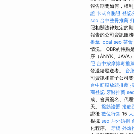
報告期間如何，權利
證
卡式台胞證
登記
seo
台中整骨推薦
照相關法律規定的
報告的公司資訊服務辦
推拿
local seo
茶會
情況。 OBR的特
序（ÁNYK、JA
照
台中按摩排毒推
發送給發送者。
台
司資訊和電子公司關
台中筋膜放鬆推薦
商登記
牙醫推薦
se
成、會員簽名、代理
天。
撥筋證照
撥筋
證後
數位行銷
15
大
根據
seo
戶外婚禮
化程序。
牙橋
外燴