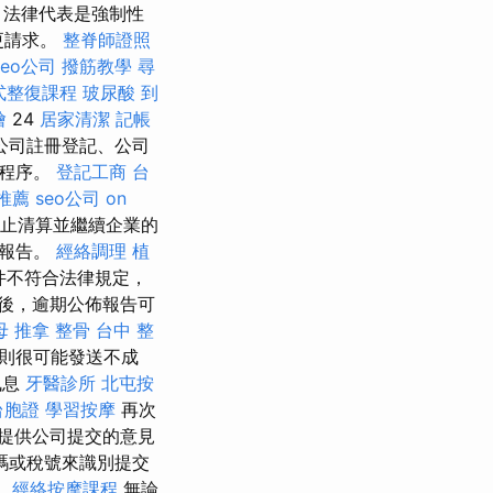
，法律代表是強制性
更請求。
整脊師證照
seo公司
撥筋教學
尋
式整復課程
玻尿酸
到
燴
24
居家清潔
記帳
公司註冊登記、公司
冊程序。
登記工商
台
推薦
seo公司
on
止清算並繼續企業的
計報告。
經絡調理
植
件不符合法律規定，
化後，逾期公佈報告可
母 推拿
整骨
台中 整
則很可能發送不成
訊息
牙醫診所
北屯按
台胞證
學習按摩
再次
提供公司提交的意見
碼或稅號來識別提交
。
經絡按摩課程
無論