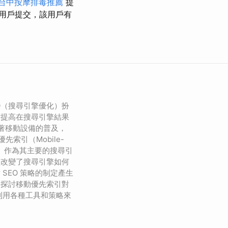
台中按摩排毒推薦
提
用戶提交，該用戶有
O（搜尋引擎優化）扮
站提高在搜尋引擎結果
隨著移動設備的普及，
優先索引（Mobile-
 MFI）作為其主要的搜尋引
僅改變了搜尋引擎如何
SEO 策略的制定產生
入探討移動優先索引對
何利用各種工具和策略來