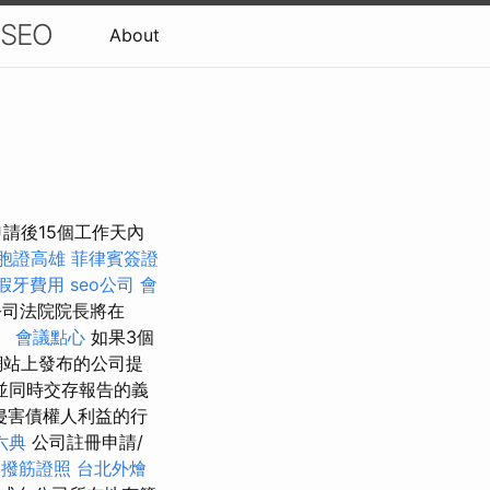
SEO
About
請後15個工作天內
胞證高雄
菲律賓簽證
假牙費用
seo公司
會
公司法院院長將在
。
會議點心
如果3個
網站上發布的公司提
並同時交存報告的義
侵害債權人利益的行
六典
公司註冊申請/
撥筋證照
台北外燴