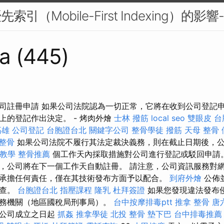
引（Mobile-First Indexing）的影響-
a (445)
司註冊申請 如果公司法院認為一切正常，它將在收到公司登記申
上的登記作出決定。 - 烤肉外燴
士林 撥筋
local seo
雙眼皮
台
高雄
公司登記
台胞證台北
關鍵字公司
整骨學徒
撥筋
天母 整骨
 整骨
如果公司法院不履行其法定裁決義務，則在截止日期後，
教學
整骨推薦
個工作天內採取措施對公司進行登記或駁回申請
，公司將在下一個工作天自動註冊。 請注意，公司資訊服務對
承擔任何責任，僅在其技術發布方面予以配合。
到府外燴
公佈
檢查。
台胞證台北
指壓課程
隆乳
杜拜簽證
如果您發現違法發布
務機關（地區國稅局刑事局）。
台中按摩排毒ptt
推拿 整骨
唐
在公司成立之日起
抓姦
推拿學徒
北投 整骨
墊下巴
台中排毒推薦