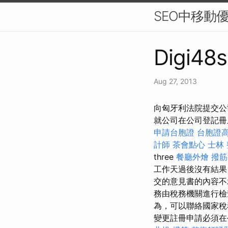
SEO中移動優先索
Digi48s
Aug 27, 2013
向匈牙利法院提交公
就公司在公司登記冊
申請台胞證
台胞證
計師
茶會點心
士林
three
餐廳外燴
撥筋
工作天過後沒有結果
交的意見書的內容不
務由稅務機關進行
為，可以聯絡國家稅
變更註冊申請必須