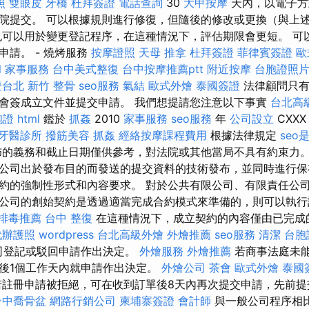
照
雙眼皮
牙橋
杜拜簽證
電話查詢
30
大甲按摩
天內，以電子方
院提交。 可以根據規則進行修復，但隨後的修改或更換（與上
也可以用於變更登記程序，在這種情況下，評估期限會更短。 可
申請。 - 燒烤服務
按摩證照
天母 推拿
杜拜簽證
菲律賓簽證
歐
l
家事服務
台中美式整復
台中按摩推薦ptt
附近按摩
台胞證照
證台北
新竹 整骨
seo服務
氣結
歐式外燴
泰國簽證
法律顧問只有
會簽成立文件並提交申請。 我們想提請您注意以下事實
台北高
胞證
html
鑑於
抓姦
2010
家事服務
seo服務
年
公司設立
CXX
牙醫診所
撥筋美容
抓姦
經絡按摩課程費用
根據法律規定
seo
的義務和截止日期僅供參考，對法院或其他當局不具有約束力
公司出於發布目的而發送的提交資料的技術發布，並同時進行
約的強制性形式和內容要求。 對於公共有限公司、有限責任公
公司的創始契約是透過適當完成合約模式來準備的，則可以執
排毒推薦
台中 整復
在這種情況下，成立契約的內容僅由已完成
代辦護照
wordpress
台北高級外燴
外燴推薦
seo服務
清潔
台胞
司登記或駁回申請作出決定。
外燴服務
外燴推薦
若商事法庭未
後1個工作天內就申請作出決定。
外燴公司
茶會
歐式外燴
泰國
註冊申請被拒絕，可在收到訂單後8天內再次提交申請，先前提
台中喬骨盆
網路行銷公司
柬埔寨簽證
會計師
與一般公司程序相