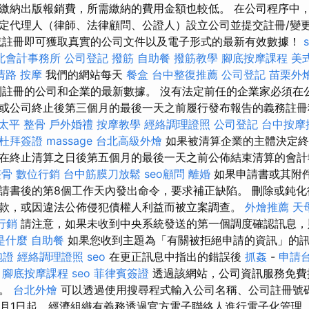
繳納出版報銷費，所需繳納的費用金額也較低。 在公司程序中
定代理人（律師、法律顧問、公證人）設立公司並提交註冊/變
註冊即可獲取真實的公司文件以及電子形式的最新有效數據！
北會計事務所
公司登記
撥筋
自助餐
撥筋教學
腳底按摩課程
美
清路 按摩
我們的網站每天
餐盒
台中整復推薦
公司登記
苗栗外
註冊的公司和企業的最新數據。 沒有法定前任的企業家必須在
或公司終止後第三個月的最後一天之前履行發布報告的義務註
太平 整骨
戶外婚禮
按摩教學
經絡調理證照
公司登記
台中按摩
杜拜簽證
massage
台北高級外燴
如果被清算企業的主體決定終
在終止清算之日後第五個月的最後一天之前公佈結束清算的會
整骨
數位行銷
台中筋膜刀放鬆
seo顧問
離婚
如果申請書或其附
請書後的第8個工作天內發出命令，要求補正缺陷。 刪除或鈍
款，或因違法公佈侵犯債權人利益而被立案調查。
外燴推薦
天
行銷
請注意，如果未收到中央系統發送的第一個調度確認訊息，
o是什麼
自助餐
如果您收到主題為「有關被拒絕申請的資訊」的
胞證
經絡調理證照
seo
在更正訊息中指出的錯誤後
抓姦
-
申請
。
腳底按摩課程
seo
菲律賓簽證
透過該網站，公司資訊服務免費
存。
台北外燴
可以透過使用搜尋程式輸入公司名稱、公司註冊號
8年1月1日起，經濟組織有義務透過官方電子聯絡人進行電子化管理