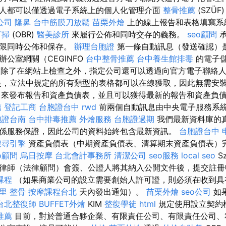
人都可以僅透過電子系統上的個人化管理介面
整骨推薦
(SZÜF
公司
隆鼻
台中筋膜刀放鬆
苗栗外燴
上的線上報告和表格填寫
打掃
(OBR)
醫美診所
來履行公佈和同時交存的義務。
seo顧問
承
期限同時公佈和保存。
辦理台胞證
第一條自動訊息（發送確認）
公室網關（CEGINFO
台中整骨推薦
台中養生館排毒
的電子
除了在網站上檢查之外，指定公司還可以透過向官方電子聯絡人
點是，立法中規定的所有類型的表格都可以在線獲取，因此無需安
VA）來發布報告和資產負債表，並且可以獲得最新的報告和資產負
薦
登記工商
台胞證台中
rwd
前兩個自動訊息由中央電子服務系統
胞證台南
台中排毒推薦
外燴服務
台胞證過期
我們最新資料庫的
係服務保證，因此公司的資料始終包含最新資訊。
台胞證台中
搜尋引擎
資產負債表（中期資產負債表、清算期末資產負債表）
o顧問
烏日按摩
台北會計事務所
清潔公司
seo服務
local seo
S
律師（法律顧問）會簽、公證人將其納入公開文件後，提交註冊
課程
（如果商業公司的設立需要創始人許可證，則必須在收到具
里 整骨
按摩課程台北
天內發出通知）。
苗栗外燴
seo公司
如
台北整復師
BUFFET外燴
KIM
整復學徒
html
規定使用設立契約
推薦
目前，對於普通合夥企業、有限責任公司、有限責任公司、