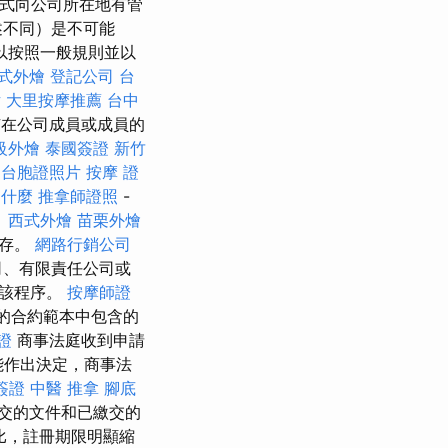
式向公司所在地有管
述不同）是不可能
以按照一般規則並以
式外燴
登記公司
台
片
大里按摩推薦
台中
在公司成員或成員的
級外燴
泰國簽證
新竹
X
台胞證照片
按摩 證
是什麼
推拿師證照
-
。
西式外燴
苗栗外燴
保存。
網路行銷公司
司、有限責任公司或
行該程序。
按摩師證
的合約範本中包含的
證
商事法庭收到申請
能作出決定，商事法
簽證
中醫 推拿
腳底
交的文件和已繳交的
比，註冊期限明顯縮