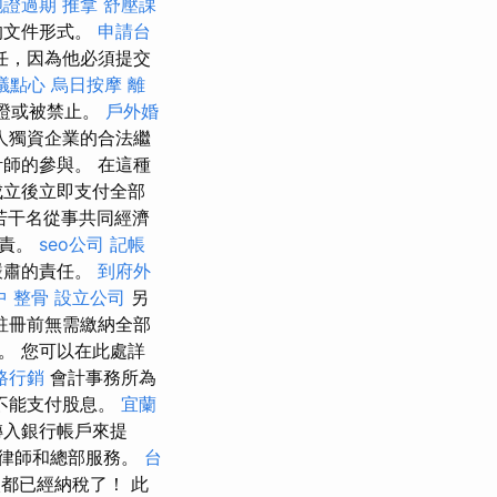
胞證過期
推拿
舒壓課
的文件形式。
申請台
任，因為他必須提交
議點心
烏日按摩
離
證或被禁止。
戶外婚
人獨資企業的合法繼
師的參與。 在這種
成立後立即支付全部
若干名從事共同經濟
負責。
seo公司
記帳
嚴肅的責任。
到府外
中 整骨
設立公司
另
註冊前無需繳納全部
。 您可以在此處詳
路行銷
會計事務所為
不能支付股息。
宜蘭
轉入銀行帳戶來提
律師和總部服務。
台
都已經納稅了！ 此