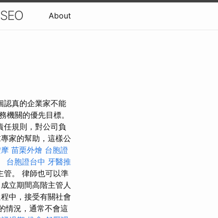
SEO
About
，一個認真的企業家不能
務機關的優先目標。
責任規則，對公司負
求專家的幫助，這樣公
按摩
苗栗外燴
台胞證
。
台胞證台中
牙醫推
管。 律師也可以準
成立期間高階主管人
程中，接受有關社會
的情況，通常不會這