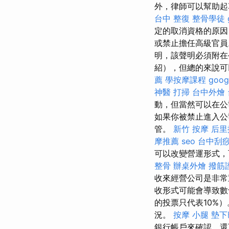
外，律師可以幫助起
台中 整復
整骨學徒
定的取消資格的原
或禁止擔任高級官
明，該聲明必須附在
紹），但總的來說可
薦
學按摩課程
goog
神醫
打掃
台中外燴
動，但當然可以在公
如果你被禁止進入公
管。
新竹 按摩
后里
摩推薦
seo
台中刮
可以改變營運形式
整骨
辦桌外燴
撥筋
收來經營公司是非
收形式可能會導致數
的投票只代表10%
況。
按摩 小腿
墊下
銀行帳戶來確認，還