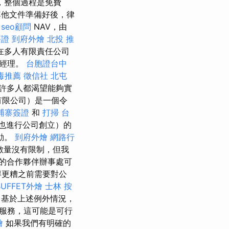
，整個過程是免費
他文件準備好後，律
seo顧問
NAV，由
簽證
到府外燴
北投 推
在多人有限責任公司
總經理。
台胞證台中
毒推薦
徵信社
北屯
許多人都渴望能夠實
有限公司）是一個令
埔寨簽證
和
打掃
台
也進行公司創立）的
動。
到府外燴
網路行
數量沒有限制，但我
的合作夥伴辦事處可
得更糟之前需要對公
BUFFET外燴
士林 按
基於上述例外情況，
服務，這可能是可行
燴
如果我們有明確的