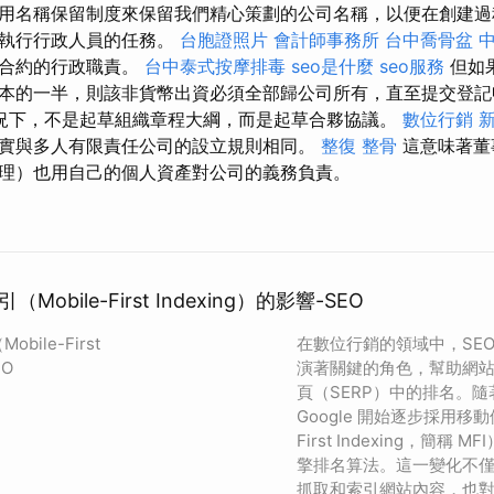
用名稱保留制度來保留我們精心策劃的公司名稱，以便在創建過
以執行行政人員的任務。
台胞證照片
會計師事務所
台中喬骨盆
遣合約的行政職責。
台中泰式按摩排毒
seo是什麼
seo服務
但如
本的一半，則該非貨幣出資必須全部歸公司所有，直至提交登
況下，不是起草組織章程大綱，而是起草合夥協議。
數位行銷
新
實與多人有限責任公司的設立規則相同。
整復 整骨
這意味著董
理）也用自己的個人資產對公司的義務負責。
obile-First Indexing）的影響-SEO
ile-First
在數位行銷的領域中，SE
EO
演著關鍵的角色，幫助網
頁（SERP）中的排名。
Google 開始逐步採用移動
First Indexing，簡稱
擎排名算法。這一變化不
抓取和索引網站內容，也對 