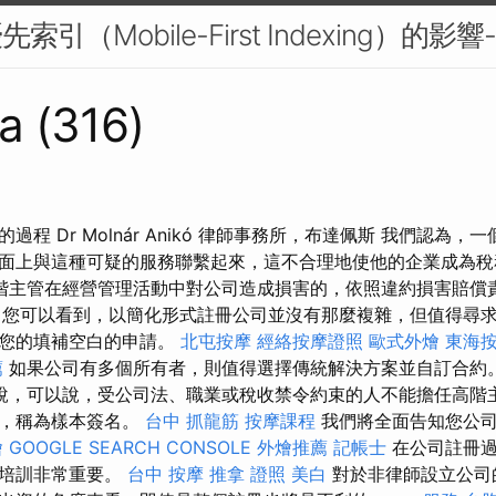
引（Mobile-First Indexing）的影響-
a (316)
程 Dr Molnár Anikó 律師事務所，布達佩斯 我們認為
面上與這種可疑的服務聯繫起來，這不合理地使他的企業成為稅
階主管在經營管理活動中對公司造成損害的，依照違約損害賠償
您可以看到，以簡化形式註冊公司並沒有那麼複雜，但值得尋
絕您的填補空白的申請。
北屯按摩
經絡按摩證照
歐式外燴
東海
薦
如果公司有多個所有者，則值得選擇傳統解決方案並自訂合約
說，可以說，受公司法、職業或稅收禁令約束的人不能擔任高階主
明，稱為樣本簽名。
台中 抓龍筋
按摩課程
我們將全面告知您公司
燴
GOOGLE SEARCH CONSOLE
外燴推薦
記帳士
在公司註冊過
律培訓非常重要。
台中 按摩
推拿 證照
美白
對於非律師設立公司