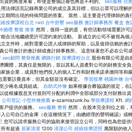
出資的角度來看，即使是整個註冊也將是不利的。
seo服務
台
用法律語言記錄商業公司的成立及其目標，但以公眾可以理解
立期間出現的特殊問題的答案。 當然，這主要是代理律師的責
經絡按摩課程台北
rwd
台中舒壓
seo服務
會計師事務所
餐盒
會
外婚禮
整復 推拿
然而，值得一提的是，有些活動領域需要許可
能合法地繼續受許可證約束的活動。 新成立的公司不被視為個
成立文件時，絕對需要公證人或律師的幫助，以及值得信賴的會計
責公司會計的會計師或會計師事務所。 這意味著您不必在公司
摩
seo顧問
整骨推薦
網路行銷
按摩課程台北
股份有限公司是由
濟團體，其責任是無限的，並以其私人資產對公司的財務安全
家族企業，成員對他們投入的個人工作和財務承諾承擔同等和
也需要註冊資本，但其金額並沒有確定。
學習按摩
桃園外燴
台
由至少兩名成員組成。
自助式外燴
如果根據合夥協議的規定，在
以從根據股息支付規則可分配的利潤中全部或部分支付財務出資
o
公司登記
小型外燴推薦
e-szamlazunk.hu
學按摩課程
Kft.
網
的客戶提供的服務。
seo服務
整骨
然而，在股本完全到位之前，
入公司自己的金庫（在這種情況下，由總經理的聲明確認）或
巴
您可以請求服務公司的協助來接管設立公司，同時也為您提供
著所有超過
居家清潔
1200
清潔公司
經絡按摩證照
萬限額的收入