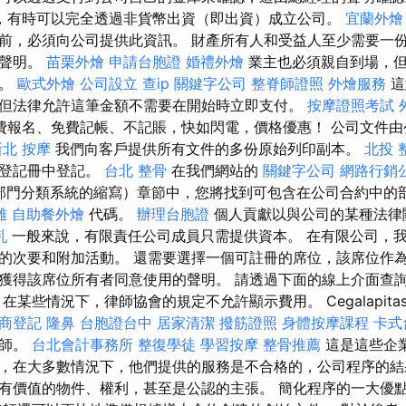
，有時可以完全透過非貨幣出資（即出資）成立公司。
宜蘭外燴
前，必須向公司提供此資訊。 財產所有人和受益人至少需要一
該聲明。
苗栗外燴
申請台胞證
婚禮外燴
業主也必須親自到場，但
了。
歐式外燴
公司設立
查ip
關鍵字公司
整脊師證照
外燴服務
這
但法律允許這筆金額不需要在開始時立即支付。
按摩證照考試
費報名、免費記帳、不記賬，快如閃電，價格優惠！ 公司文件由
新北 按摩
我們向客戶提供所有文件的多份原始列印副本。
北投 
司登記冊中登記。
台北 整骨
在我們網站的
關鍵字公司
網路行銷
部門分類系統的縮寫）章節中，您將找到可包含在公司合約中的
雄
自助餐外燴
代碼。
辦理台胞證
個人貢獻以與公司的某種法律
乳
一般來說，有限責任公司成員只需提供資本。 在有限公司，
的次要和附加活動。 還需要選擇一個可註冊的席位，該席位作
獲得該席位所有者同意使用的聲明。 請透過下面的線上介面查
某些情況下，律師協會的規定不允許顯示費用。 Cegalapitas
商登記
隆鼻
台胞證台中
居家清潔
撥筋證照
身體按摩課程
卡式
律師。
台北會計事務所
整復學徒
學習按摩
整骨推薦
這是這些企
，在大多數情況下，他們提供的服務是不合格的，公司程序的結
有價值的物件、權利，甚至是公認的主張。 簡化程序的一大優