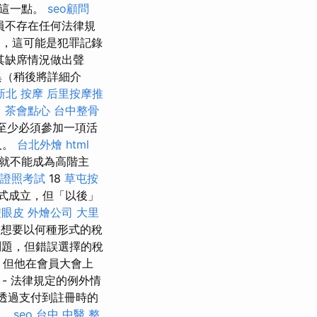
要這一點。
seo顧問
員不存在任何法律規
，這可能是犯罪記錄
其缺席情況做出聲
異（稍後將詳細介
新北 按摩
后里按摩推
。
茶會點心
台中整骨
至少必須參加一項活
人。
台北外燴
html
就不能成為高階主
證照考試
18
草屯按
式成立，但「以後」
雙眼皮
外燴公司
大里
想要以何種形式的稅
題，但錯誤選擇的稅
，但他在會員大會上
- 法律規定的例外情
透過支付到註冊時的
認。
seo
台中 中醫 整