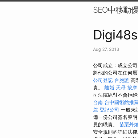
SEO中移動優先索
Digi48s
Aug 27, 2013
公司成立：成立公司的過
將他的公司在任何層
公司登記
台胞證
高
責。
離婚
天母 按摩
司法院絕對不會拒
台南
台中國術館推
薦
登記公司
一般來
備一份公司簽名聲
員的職責。
苗栗外
安全規則的詳細法