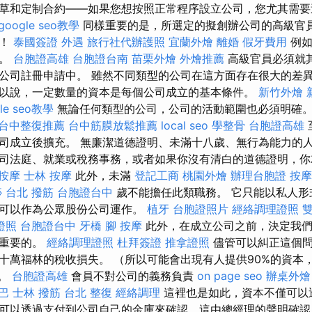
草和定制合約——如果您想按照正常程序設立公司，您尤其需
google seo教學
同樣重要的是，所選定的擬創辦公司的高級官
因！
泰國簽證
外遇
旅行社代辦護照
宜蘭外燴
離婚
假牙費用
例如
員。
台胞證高雄
台胞證台南
苗栗外燴
外燴推薦
高級官員必須就
公司註冊申請中。 雖然不同類型的公司在這方面存在很大的差
以說，一定數量的資本是每個公司成立的基本條件。
新竹外燴
le seo教學
無論任何類型的公司，公司的活動範圍也必須明確
台中整復推薦
台中筋膜放鬆推薦
local seo
學整骨
台胞證高雄
司成立後擴充。 無廉潔道德證明、未滿十八歲、無行為能力的
司法庭、就業或稅務事務，或者如果你沒有清白的道德證明，你
按摩
士林 按摩
此外，未滿
登記工商
桃園外燴
辦理台胞證
按摩
痧
台北 撥筋
台胞證台中
歲不能擔任此類職務。 它只能以私人形
，可以作為公眾股份公司運作。
植牙
台胞證照片
經絡調理證照
證照
台胞證台中
牙橋
腳 按摩
此外，在成立公司之前，決定我們
常重要的。
經絡調理證照
杜拜簽證
推拿證照
儘管可以糾正這個問
十萬福林的稅收損失。 （所以可能會出現有人提供90%的資本
）。
台胞證高雄
會員不對公司的義務負責
on page seo
辦桌外燴
巴
士林 撥筋
台北 整復
經絡調理
這裡也是如此，資本不僅可以
可以透過支付到公司自己的金庫來確認，這由總經理的聲明確