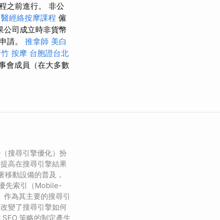
程之前進行。 非公
中醫經絡按摩課程
僱
果公司成立時非貨幣
記申請。
推拿師
美白
竹 按摩
台胞證台北
事會成員（在大多數
O（搜尋引擎優化）扮
站提高在搜尋引擎結果
隨著移動設備的普及，
優先索引（Mobile-
 MFI）作為其主要的搜尋引
僅改變了搜尋引擎如何
SEO 策略的制定產生