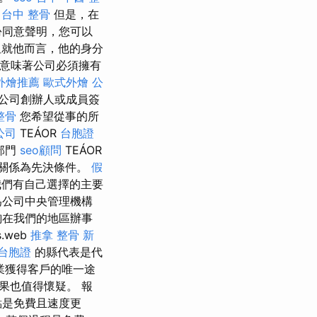
台中 整骨
但是，在
份同意聲明，您可以
就他而言，他的身分
意味著公司必須擁有
外燴推薦
歐式外燴
公
公司創辦人或成員簽
整骨
您希望從事的所
公司
TEÁOR
台胞證
部門
seo顧問
TEÁOR
關係為先決條件。
假
我們有自己選擇的主要
為公司中央管理機構
詢在我們的地區辦事
.web
推拿 整骨
新
台胞證
的縣代表是代
業獲得客戶的唯一途
果也值得懷疑。 報
點是免費且速度更