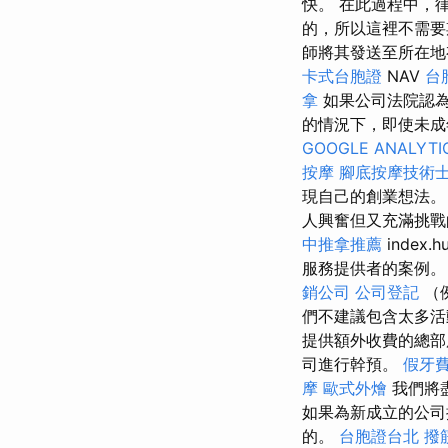
快。 在此過程中，
的，所以這裡不需
師將其發送至所在地
卡式台胞證
NAV
台
拿
如果公司法院認為
的情況下，即使未成
GOOGLE ANALYTI
按摩
腳底按摩技術
現自己的創業想法
人興奮但又充滿挑戰的
中推拿推薦
index.h
服務提供者的案例
銷公司
公司登記
（
們不建議包含太多
提供額外收費的總部
司進行幹預。
假牙
摩
歐式外燴
我們將
如果為新成立的公司
的。
台胞證台北
撥