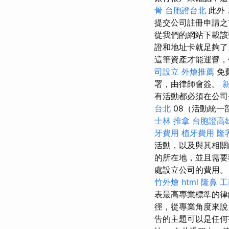
骨
台胞證台北
此外
提交公司註冊申請之
從我們的網站下載
證和地址卡就足夠
這筆資產才能運營，
司設立
外燴推薦
免
署，由律師會簽。
有活動都必須在公
台北
08（活動統一
士林 推拿
台胞證高
牙費用
植牙費用
隆
活動，以及與其相關
的所在地，並且需要
處設立公司的費用。 在
竹外燴
html
隆鼻
工
表最高專業標準的
徑，從專業角度來說
告的主題可以是任何