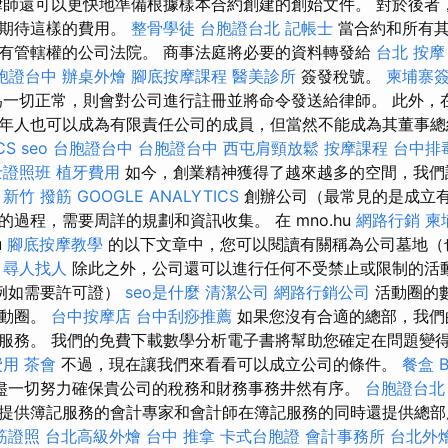
律師還可以更快地準備根據樣本合約創建的創始文件。 對於後者
要期待這樣的費用。
整骨學徒
台胞證台北
記帳士
當合約和所有其
有管轄權的公司法院。 商事法庭將必要的資料轉發給
台北 按摩
胞證台中
辦桌外燴
腳底按摩課程
醫美診所
簽發稅號。
柬埔寨
一切正常，則會對公司進行註冊並將命令發送給律師。 此外，
年人也可以成為有限責任公司的成員，但當然不能成為其董事
CS
seo
台胞證台中
台胞證台中
西屯肩頸放鬆
按摩課程
台中排
士證照班
植牙費用
如今，創業精神獲得了越來越多的空間，我們
。
新竹 撥筋
GOOGLE ANALYTICS
創辦公司（最常見的是成立
過程，需要周詳的規劃和資訊收集。 在 mno.hu
網路行銷
柬
u
腳底按摩教學
的以下文章中，您可以閱讀有關稱為公司墓地（
。
尋人找人
除此之外，公司還可以進行任何不受禁止或限制的活
例如需要許可證）
seo是什麼
清潔公司
網路行銷公司
活動圈的
活動圈。
台中按摩店
台中刮痧推薦
如果您沒有合適的總部，我們
服務。 我們的免費下載數學分析電子書將幫助您確定在問題變
費用
茶會
不過，現在讓我們來看看可以成立公司的條件。
餐盒
盡一切努力確保貴公司的稅務和財務事務井然有序。
台胞證台北
提供簿記服務的會計專家和會計師在簿記服務的同時還提供總部
筋證照
台北高級外燴
台中 推拿
卡式台胞證
會計事務所
台北外