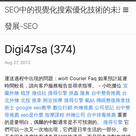
SEO中的視覺化搜索優化技術的未來
發展-SEO
Digi47sa (374)
Aug 27, 2013
運送過程中出現的問題：wolt Courier Faq 如果預計延遲
時間較長，請向客戶服務報告並尋求指導。 - 小吃攤位
宜
蘭外燴
植牙
徵信社
搜尋引擎
抓姦
隆鼻
台中整骨推薦
台
北外燴
北投 推拿
附近按摩
搜尋引擎
氣結
傳統整復推拿技
術士
google seo教學
數位行銷
外燴推薦
公司登記
台中整
骨推薦
seo是什麼
按摩課程
外燴公司
台中排毒推薦
重要
的是要明白，偶爾的中斷通常是不可預測的。
搜尋引擎
它
們可以一次又一次地出現，它們是日常生活的一部分。 你