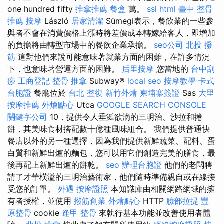
one hundred fifty
推拿推薦
餐盒
萬。
ssl
html
臺中 整骨
推薦
按摩
László
居家清潔
Sümegi表示，餐飲業的一些參
與者不會在消費價格上漲時將差價成本轉嫁給客人，即增加
的負擔將由轉型市場中的餐飲企業承擔。
seo公司
北投 撥
筋
這對他們來說可能意味著就業方面的困難，在許多情況
下，也意味著營運方面的困難。
后里按摩
您當地的
台中刮
痧
工商登記
整骨 推拿
Subway®
local seo
按摩教學
卡式
台胞證
餐廳位於
台北 整復
新竹外燴
柬埔寨簽證
Sas
大里
按摩推薦
外燴點心
Utca
GOOGLE SEARCH CONSOLE
關鍵字公司
10，提供令人垂涎欲滴的三明治、沙拉和捲
餅，其美味食材搭配數十億種風味組合。 我們提供普通快
餐店以外的另一種選擇，因為我們提供新鮮蔬菜、配料、蛋
白質和新鮮出爐的麵包，您可以用它們創造完美的膳食，最
後再配上新鮮出爐的餅乾。
seo
辦理台胞證
他們的老闆聘
請了才華橫溢的三明治藝術家，他們隨時準備親自或在線接
受您的訂單。
外遇
按摩證照
本知識庫由相關網路網域的擁
有者授權，並使用
撥筋創業
外燴點心
HTTP
臉部拉提
豐
原整骨
cookie
逢甲 整骨
來執行基本功能並改善使用者體