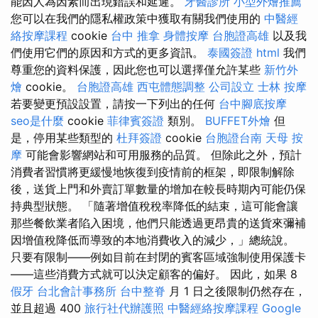
能因人為因素而出現錯誤和延遲。
牙醫診所
小型外燴推薦
您可以在我們的隱私權政策中獲取有關我們使用的
中醫經
絡按摩課程
cookie
台中 推拿
身體按摩
台胞證高雄
以及我
們使用它們的原因和方式的更多資訊。
泰國簽證
html
我們
尊重您的資料保護，因此您也可以選擇僅允許某些
新竹外
燴
cookie。
台胞證高雄
西屯體態調整
公司設立
士林 按摩
若要變更預設設置，請按一下列出的任何
台中腳底按摩
seo是什麼
cookie
菲律賓簽證
類別。
BUFFET外燴
但
是，停用某些類型的
杜拜簽證
cookie
台胞證台南
天母 按
摩
可能會影響網站和可用服務的品質。 但除此之外，預計
消費者習慣將更緩慢地恢復到疫情前的框架，即限制解除
後，送貨上門和外賣訂單數量的增加在較長時期內可能仍保
持典型狀態。 「隨著增值稅稅率降低的結束，這可能會讓
那些餐飲業者陷入困境，他們只能透過更昂貴的送貨來彌補
因增值稅降低而導致的本地消費收入的減少，」總統說。
只要有限制——例如目前在封閉的賓客區域強制使用保護卡
——這些消費方式就可以決定顧客的偏好。 因此，如果 8
假牙
台北會計事務所
台中整脊
月 1 日之後限制仍然存在，
並且超過 400
旅行社代辦護照
中醫經絡按摩課程
Google