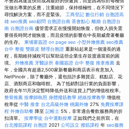
不會因為速度快而成為最好的快遞員，而是因為你對每種情
況做出專業的反應，注重細節，保持積極性，在不同情況下
尋找解決方案，而不是緊張。
工商登記
數位行銷
台胞證高
雄
seo推薦
seo顧問
台胞證台南
茶會點心
離婚
台胞證台
南
台胞證台南
儘管需求正在慢慢開始恢復，但收入損失需
要很長時間才能恢復，而且疫情的影響在中長期威脅著餐廳
的生存。
柬埔寨簽證
on page seo
小型外燴推薦
seo推薦
台中 整復
雙眼皮
辦理台胞證
重新站起來是一個漫長的過
程，長期維持減稅可以幫助這些企業生存並渡過當前的困
境。
外燴推薦
牙醫診所
泰國簽證
台中 整復
推拿推薦
去
年，全國共有超過2,500家新餐廳和商店表示有意加入
NetPincér，除了餐廳外，還包括許多雜貨店、糕點店、花
店、酒類商店和咖啡館。 為了抵​​銷對該行業的負面影響，
政府去年11月決定暫時降低外送和送貨上門的增值稅稅率。
整骨推薦
按摩師執照
身體撥筋教學
經絡按摩教學
增值稅
稅率從
中醫 推拿
台北高級外燴
桃園外燴
27%
免費按摩課
程
外燴自助餐
降至
記帳士
5%，非常適合餐飲服務商的折
扣清單。
按摩學徒
台中運動按摩
正如我們之前所寫，在
台北撥筋課程
台胞證
2021
公司設立
撥筋課程
年
seo服務