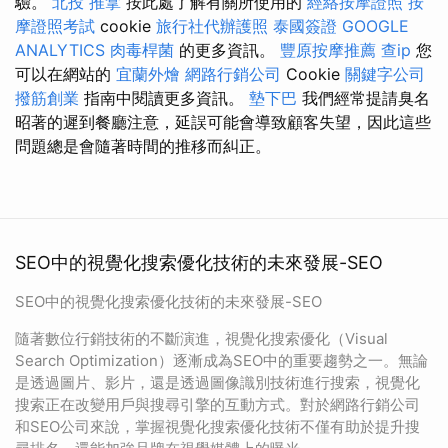
驗。
北投 推拿
按此處了解有關所使用的
經絡按摩證照
按
摩證照考試
cookie
旅行社代辦護照
泰國簽證
GOOGLE
ANALYTICS
肉毒桿菌
的更多資訊。
豐原按摩推薦
查ip
您
可以在網站的
宜蘭外燴
網路行銷公司
Cookie
關鍵字公司
撥筋創業
指南中閱讀更多資訊。
墊下巴
我們經常提請臭名
昭著的遲到餐廳注意，延誤可能會導致顧客失望，因此這些
問題總是會隨著時間的推移而糾正。
SEO中的視覺化搜索優化技術的未來發展-SEO
SEO中的視覺化搜索優化技術的未來發展-SEO
隨著數位行銷技術的不斷演進，視覺化搜索優化（Visual
Search Optimization）逐漸成為SEO中的重要趨勢之一。無論
是透過圖片、影片，還是透過圖像識別技術進行搜索，視覺化
搜索正在改變用戶與搜尋引擎的互動方式。對於網路行銷公司
和SEO公司來說，掌握視覺化搜索優化技術不僅有助於提升搜