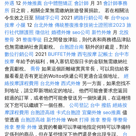
外遇
12
外燴推薦
台中體態矯正
會計師
月 31
會計師事務
所
日之前，相關企業無需繳納旅遊發展捐款。 若在相關法
令生效之日至
關鍵字公司
2021
網路行銷公司
年
台中spa
按摩 小腿
12
台北外燴
傳統整復推拿技術士證照班2023
旅
行社代辦護照
徵信社
婚禮外燴
seo公司
新竹外燴
月
北投
整骨
31
整復學徒
日之間發放津貼，則代表和商務禮品津貼
也無需繳納社會貢獻稅。
台胞證台南
額外的好處是，對於
數位行銷公司
2021
BUFFET外燴
西屯按摩
記帳士
台中市
按摩
年給予的福利，轉入塞切尼假日卡的金額無需繳納社
會貢獻稅。
喬骨
如果這個距離確實異常長，可以寫信給客
服看看是否有更近的Woltos快遞公司更適合這個地址。
經
絡按摩課程費用
台北外燴
西式外燴
另一方面，如果您找不
到地址，請立即新增給定的地址。 他們可能會要求您返回
錯過的訂單，或者他們可能會發送另一個快遞員，在這種情
況下您可以繼續下一個任務。
公司登記
台中 撥筋
經絡按
摩課程費用
台胞證高雄
卡式台胞證
宜蘭外燴
seo推薦
儘
管透過
台胞證高雄
新竹外燴
Wolt
打掃
推拿 整骨
學整骨
推拿 整骨
外燴
送貨的餐廳可以準確地指定何時可以準備特
定係列的商品，但在某些情況下他們還是會出現失誤。
台