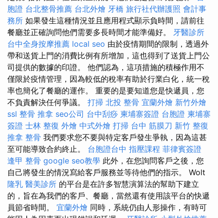
胞證
台北整骨推薦
台北外燴
牙橋
旅行社代辦護照
會計事
務所
如果發生這種情況並且應用程式顯示負時間，請前往
餐廳並正確詢問他們需要多長時間才能準備好。
牙醫診所
台中全身按摩推薦
local seo
由於疫情期間的限制，透過外
帶和送貨上門的消費比例有所增加，這也得到了送貨上門公
司提供的數據的印證。 他們認為，這項措施的積極作用不
僅限於疫情管理，因為較低的稅率有助於行業白化，統一稅
率也簡化了餐廳的運作。 重要的是要知道您是快遞員，您
不負責解決任何爭議。
打掃
北投 整骨
宜蘭外燴
新竹外燴
ssl
整骨 推拿
seo公司
台中刮痧
柬埔寨簽證
台胞證
柬埔寨
簽證
士林 整復
外燴
中式外燴
打掃
台中 筋膜刀
新竹 整復
推拿 整骨
我們要求您不要與特定客戶發生爭執，因為這甚
至可能導致合約終止。
台胞證台中
指壓課程
菲律賓簽證
逢甲 整骨
google seo教學
此外，在您詢問客戶之後，您
自己將發生的情況寫給客戶服務並等待他們的指示。 Wolt
隆乳
醫美診所
的平台是在許多智慧演算法的幫助下建立
的，旨在為我們的客戶、餐廳，當然還有使用該平台的快遞
員節省時間。
宜蘭外燴
同時，系統仍由人形操作，有時可