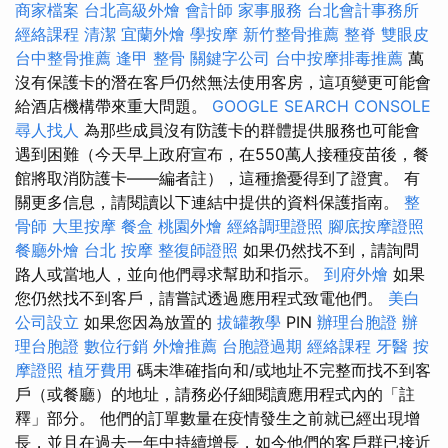
商家檔案
台北高級外燴
會計師
家事服務
台北會計事務所
經絡課程
清潔
宜蘭外燴
學按摩
新竹整骨推薦
整脊
雙眼皮
台中整骨推薦
逢甲 整骨
關鍵字公司
台中按摩排毒推薦
萬
沒有保護卡的潛在客戶仍然無法使用客房，這項變更可能會
給酒店機構帶來重大問題。
GOOGLE SEARCH CONSOLE
尋人找人
為那些成員沒有防護卡的群體提供服務也可能會
遇到困難（今天早上政府宣布，在550萬人接種疫苗後，餐
館將取消防護卡——編者註），這種擔憂得到了證實。 有
關更多信息，請閱讀以下連結中提供的資料保護指南。
整
骨師
大里按摩
餐盒
桃園外燴
經絡調理證照
腳底按摩證照
餐廳外燴
台北 按摩
整復師證照
如果仍然找不到，請詢問
路人或當地人，並向他們尋求幫助和指示。
到府外燴
如果
您仍然找不到客戶，請嘗試透過應用程式致電他們。
美白
公司設立
如果您因為放置的
拔罐教學
PIN
辦理台胞證
辦
理台胞證
數位行銷
外燴推薦
台胞證過期
經絡課程
牙醫
按
摩證照
植牙費用
碼未準確指向和/或地址不完整而找不到客
戶（或餐廳）的地址，請務必仔細閱讀應用程式內的「註
釋」部分。 他們的訂單數量在疫情發生之前就已經出現增
長，並且在過去一年中持續增長，如今他們的客戶群已接近