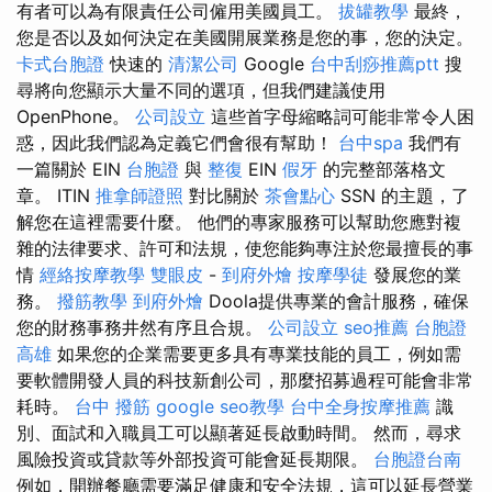
有者可以為有限責任公司僱用美國員工。
拔罐教學
最終，
您是否以及如何決定在美國開展業務是您的事，您的決定。
卡式台胞證
快速的
清潔公司
Google
台中刮痧推薦ptt
搜
尋將向您顯示大量不同的選項，但我們建議使用
OpenPhone。
公司設立
這些首字母縮略詞可能非常令人困
惑，因此我們認為定義它們會很有幫助！
台中spa
我們有
一篇關於 EIN
台胞證
與
整復
EIN
假牙
的完整部落格文
章。 ITIN
推拿師證照
對比關於
茶會點心
SSN 的主題，了
解您在這裡需要什麼。 他們的專家服務可以幫助您應對複
雜的法律要求、許可和法規，使您能夠專注於您最擅長的事
情
經絡按摩教學
雙眼皮
-
到府外燴
按摩學徒
發展您的業
務。
撥筋教學
到府外燴
Doola提供專業的會計服務，確保
您的財務事務井然有序且合規。
公司設立
seo推薦
台胞證
高雄
如果您的企業需要更多具有專業技能的員工，例如需
要軟體開發人員的科技新創公司，那麼招募過程可能會非常
耗時。
台中 撥筋
google seo教學
台中全身按摩推薦
識
別、面試和入職員工可以顯著延長啟動時間。 然而，尋求
風險投資或貸款等外部投資可能會延長期限。
台胞證台南
例如，開辦餐廳需要滿足健康和安全法規，這可以延長營業