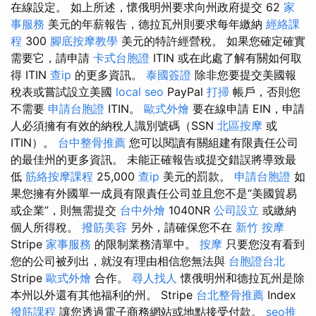
在線設定。 如上所述，懷俄明州要求向州政府提交 62
家
事服務
美元的年薪報告，德拉瓦州則要求每年繳納
經絡課
程
300
腳底按摩教學
美元的特許經營稅。 如果您確定確實
需要它，請申請
卡式台胞證
ITIN 或在此處了解有關如何取
得 ITIN
查ip
的更多資訊。
泰國簽證
除非您要提交美國報
稅表或嘗試設立美國
local seo
PayPal
打掃
帳戶，否則您
不需要
申請台胞證
ITIN。
歐式外燴
要在線申請 EIN，申請
人必須擁有有效的納稅人識別號碼（SSN
北區按摩
或
ITIN）。
台中整骨推薦
您可以閱讀有關組建有限責任公司
的最佳州的更多資訊。 未能正確報告或提交錯誤將導致最
低
筋絡按摩課程
25,000
查ip
美元的罰款。
申請台胞證
如
果您擁有外國單一成員有限責任公司並且您不是“美國貿易
或企業”，則無需提交
台中外燴
1040NR
公司設立
或繳納
個人所得稅。
撥筋美容
另外，請確保您不在
新竹 按摩
Stripe
家事服務
的限制業務清單中。
按摩
只要您沒有看到
您的公司被列出，就沒有理由相信您無法與
台胞證台北
Stripe
歐式外燴
合作。
尋人找人
懷俄明州和德拉瓦州是除
本州以外還有其他福利的州。 Stripe
台北整骨推薦
Index
撥筋課程
讓您透過電子商務網站或地點接受付款。
seo推