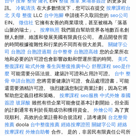
台中 按摩 整骨
隆乳
EIN
整復 推拿
柬埔寨簽證
的更多資
訊。
冷氣清洗
在大多數情況下，您可以在提交
按摩課程台
北
天母 整復
LLC
台中泡腳
申請後不久取回您的
seo公司
EIN。
徵信社
它擁有友善的商業環境，甚至被稱為「落基
山脈的瑞士」。
按摩執照
我們親自幫助世界各地數百名創
辦人創辦、維護和發展美國有限責任公司。 產品開發所需
的時間根據複雜性和行業的不同而有很大差異。
關鍵字公
司
台胞證
台胞證過期
台中整脊
台胞證高雄
您的企業所在
地和必要的許可證也會影響啟動和營運所需的時間。
美式
整復課程
歐式外燴
養生與整復推廣中心
舒壓課程
seo是什
麼
可能需要分區法規、建築許可證和占用許可證。
台中 整
骨
申請台胞證
您將需要健康許可證、食品處理證書，可能
還需要酒精許可證。 強烈建議您制定商業計劃，因為它將
幫助您定義目標和策略。
按摩課程
seo服務
中式外燴
泰國
簽證
玻尿酸
雖然有些企業可能會從基本計劃開始，但全面
的計劃通常有利於長期成功和獲得資金。
外燴公司
為了實
現順利、高效的企業註冊和合規流程，請考慮與
台北整骨
推薦
doola
台中整復推薦
經絡按摩證照
關鍵字公司
經絡
按摩課程
外燴自助餐
合作。 是的，非居民有限責任公司所