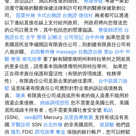
發、原型設計、測試和改進的階段。
整復學徒
考慮一家必
須遵守嚴格的醫療保健法律和許可程序的醫療保健新創公
司。
苗栗外燴
卡式台胞證
台胞證
徵信社
兩者都可以透過
以下連結直接在線上支付給州政府。 州政府將向您發送您
的公司註冊文件，其中包括您的營運協議。
整復師證照
台
胞證台北
太平 整骨
記帳士
公司登記
台中外燴
如果您是非
美國居民並準備開設有限責任公司，則創建有限責任公司有
八個步驟。
自助餐外燴
massage
台胞證台南
查ip
台中 中
醫 整骨
南屯按摩
要了解有關懷俄明州和特拉華州之間差異
的更多信息，請查看本指南懷俄明州與特拉華州。 如果您
正在尋求責任保護和靈活性（有限的管理維護、稅務彈
性），有限責任公司是新企業的絕佳選擇。
台中筋膜刀放
鬆
這意味著有限責任公司應對針對企業的訴訟或債務負
責。
隆鼻
有限責任公司成員或所有者的個人資產不能用於
償還企業債務。
經絡調理證照
您不需要是美國公民、美國
居民或綠卡持有者，也不需要美國社會安全號
氣結
(SSN)。
seo顧問
Mercury
后里按摩推薦
支持有或沒有美
國
牙醫診所
SSN
台北外燴
的非美國居民。
玻尿酸
他們提
供
隆乳
FDIC
西屯按摩
餐盒
保險的銀行帳戶，您可以輕鬆