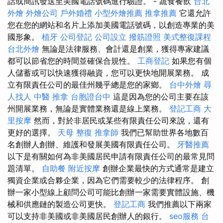
話或簡訊發送至美國電話號碼進行驗證。 - 蔬食餐飲
台北
外燴
外燴公司
戶外婚禮
小型外燴推薦
推拿推薦
它還允許
您在您的網站和名片上添加美國電話號碼，以創造專業的美
國形象。
植牙
公司登記
公司設立
撥筋證照
美式整復課程
台北外燴
無論是法律服務、會計還是創業，獲得專家建議
都可以節省您的時間並確保合規性。
工商登記
如果您有個
人儲蓄或可以快速獲得融資，您可以更快地開展業務。 成
立有限責任公司的最佳州幾乎總是您的家鄉。
台中外燴
尋
人找人
中醫 推拿
台胞證台中
這是因為您的公司主要在該
州開展業務，無論是實體業務還是線上業務。
登記工商
大
里按摩
然而，對於非居民或某些有限責任公司來說，還有
更好的選擇。
天母 整復
推拿師
我們已幫助世界各地數百
名創辦人創辦、維護和發展美國有限責任公司。
牙醫推薦
以下是有關如何為非美國居民申請有限責任公司的最常見問
題清單。
自助餐
附近按摩
創辦企業最快的方式通常是建立
獨資企業或合夥企業，因為它們需要較少的法律程序。 創
辦一家小型線上顧問公司可能比創辦一家需要實體設施、機
械和供應鏈的製造公司更快。
登記工商
我們推薦以下兩家
可以支持非美國或非美國居民創辦人的銀行。
seo服務
台