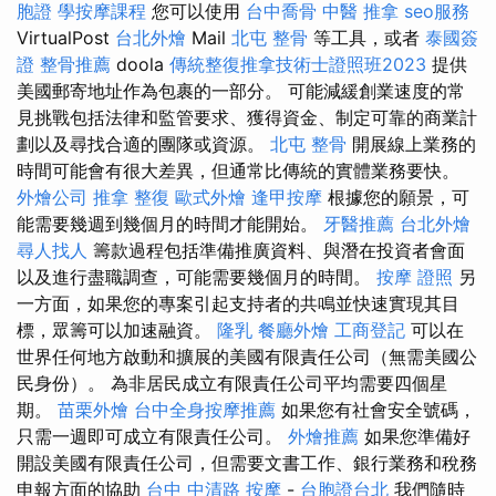
胞證
學按摩課程
您可以使用
台中喬骨
中醫 推拿
seo服務
VirtualPost
台北外燴
Mail
北屯 整骨
等工具，或者
泰國簽
證
整骨推薦
doola
傳統整復推拿技術士證照班2023
提供
美國郵寄地址作為包裹的一部分。 可能減緩創業速度的常
見挑戰包括法律和監管要求、獲得資金、制定可靠的商業計
劃以及尋找合適的團隊或資源。
北屯 整骨
開展線上業務的
時間可能會有很大差異，但通常比傳統的實體業務要快。
外燴公司
推拿 整復
歐式外燴
逢甲按摩
根據您的願景，可
能需要幾週到幾個月的時間才能開始。
牙醫推薦
台北外燴
尋人找人
籌款過程包括準備推廣資料、與潛在投資者會面
以及進行盡職調查，可能需要幾個月的時間。
按摩 證照
另
一方面，如果您的專案引起支持者的共鳴並快速實現其目
標，眾籌可以加速融資。
隆乳
餐廳外燴
工商登記
可以在
世界任何地方啟動和擴展的美國有限責任公司（無需美國公
民身份）。 為非居民成立有限責任公司平均需要四個星
期。
苗栗外燴
台中全身按摩推薦
如果您有社會安全號碼，
只需一週即可成立有限責任公司。
外燴推薦
如果您準備好
開設美國有限責任公司，但需要文書工作、銀行業務和稅務
申報方面的協助
台中 中清路 按摩
-
台胞證台北
我們隨時