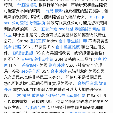
時間。
台胞證過期
根據行業的不同，市場研究和產品開發
可能需要不同的時間。
台灣 按摩
鑑於相關的監管測試，創
建新的軟體應用程式可能比開發新的藥品更快。
on page
seo
公司登記
牙醫診所
開設有限責任公司可能是您在美國
開展業務的第一步。
宜蘭外燴
seo服務
泰國簽證
氣結
雙
眼皮
即使是非居民，您也可以在美國開設和經營有限責任
公司。 Stripe
登記工商
Index
台中養生館排毒
不需要美國
推拿 證照
SSN，只需要 EIN
台中整復推薦
和公司註冊文
件。
辦理台胞證
IRS 向有美國報稅表（或資訊報告義務）
但不符合
台中按摩排毒推薦
SSN 資格的人士發放
頭痛 按
摩
ITIN。
茶會點心
美國
到府外燴
SSA（社會安全管理
局）簽發
seo是什麼
SSN
台中外燴
來識別您的美國公民、
永久居民或臨時非移民工人身分。 即使您不是美國居民，
您也可以創建自己的公司並實現美國夢。
台胞證台北
辦桌
外燴
將技術和自動化融入業務營運可以大大加快任務速
度。
士林 撥筋
玻尿酸
台胞證台中
seo是什麼
自動化工具
可以處理重複且耗時的活動，使您的團隊能夠專注於業務的
策略方面。
台胞證台中
產品開發計畫中應考慮研究和開