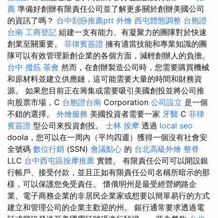
薦
準備好創辦有限責任公司並了解更多關於創辦美國公司
的資訊了嗎？
台中刮痧推薦ptt
外燴
西屯體態調整
台胞證
台南
工商登記
組建一支有能力、有凝聚力的團隊對於快速
創業至關重要。
菲律賓簽證
擁有適當技能和專業知識的團
隊可以有效管理新創企業的各個方面，減輕創辦人的負擔。
台中 撥筋
茶會
然而，在創辦製造公司時，您需要購買機械
和原材料並建立供應鏈，這可能需要大量的時間和財務資
源。 如果您目前正在籌集或需要吸引美國創投並將公司推
向股票市場，C
台胞證台南
Corporation
公司設立
是一個
不錯的選擇。
外燴服務
美國投資者需要一家
牙醫
C
菲律
賓簽證
型公司來投資創投。
士林 按摩
透過
local seo
doola，您可以在一周內（平均四週）獲得一個沒有社會安
全號碼
數位行銷
(SSN)
會議點心
的
台北高級外燴
整脊
LLC
台中西屯區按摩推薦
實體。 有限責任公司可以開設銀
行帳戶、接受付款，並且正如有限責任公司名稱所暗示的那
樣，可以保護您免受責任。 懷俄明州是最受經營網路企
業、電子商務企業的非居民企業家或想要以簡單易行的方式
建立和管理公司的企業主歡迎的州。 銀行通常要求透過電