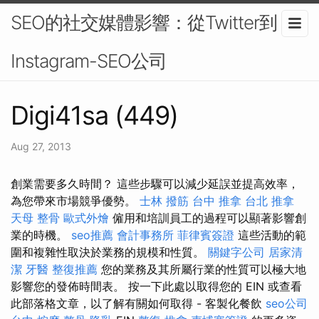
SEO的社交媒體影響：從Twitter到
Instagram-SEO公司
Digi41sa (449)
Aug 27, 2013
創業需要多久時間？ 這些步驟可以減少延誤並提高效率，
為您帶來市場競爭優勢。
士林 撥筋
台中 推拿
台北 推拿
天母 整骨
歐式外燴
僱用和培訓員工的過程可以顯著影響創
業的時機。
seo推薦
會計事務所
菲律賓簽證
這些活動的範
圍和複雜性取決於業務的規模和性質。
關鍵字公司
居家清
潔
牙醫
整復推薦
您的業務及其所屬行業的性質可以極大地
影響您的發佈時間表。 按一下此處以取得您的 EIN 或查看
此部落格文章，以了解有關如何取得 - 客製化餐飲
seo公司