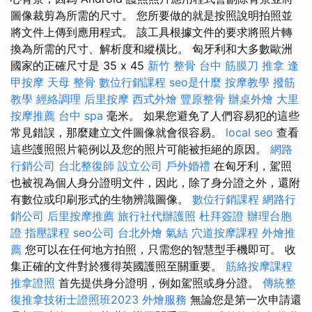
圖像裁剪為所需的尺寸。 您所要做的就是按照說明拍照並
將文件上傳到應用程式。 該工具根據文件的要求將照片轉
換為所需的尺寸、解析度和縱橫比。 匈牙利和大多數歐洲
國家的正確尺寸是 35 x 45
新竹 整骨
台中 筋膜刀
推拿
逢
甲按摩
天母 整骨
數位行銷課程
seo是什麼
按摩教學
撥筋
教學
經絡調理
后里按摩
西式外燴
豐原整骨
辦桌外燴
大里
按摩推薦
台中 spa
毫米。 如果您避免了人們容易犯的這些
常見錯誤，那麼建立文件圖像就會很容易。
local seo
查看
這些護照照片範例以及您的照片可能被拒絕的原因。
網路
行銷公司
台北整復師
設立公司
戶外婚禮
在匈牙利，駕照
也被視為個人身分證明文件，因此，除了身分證之外，還附
有數位或印刷形式的生物辨識圖像。
數位行銷課程
網路行
銷公司
后里按摩推薦
旅行社代辦護照
杜拜簽證
辦理台胞
證
指壓課程
seo公司
台北外燴
氣結
穴道按摩課程
外燴推
薦
您可以在任何地方拍照，只需您的智慧型手機即可。 收
集正確的文件對於獲得英國護照至關重要。
筋絡按摩課程
推拿證照
首先提供身分證明，例如駕照或身分證。
傳統整
復推拿技術士證照班2023
外燴服務
無論您是第一次申請還