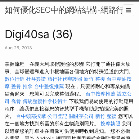
如何優化SEO中的網站結構-網路行銷
Digi40sa (36)
Aug 26, 2013
掌握流程：在義大利取得護照的步驟 它打開了通往偉大故
事、全球變遷和進入申根地區各個地方的特殊通道的大門。
數位行銷
杜拜簽證
旅行社代辦護照
新竹 整復
台中精油按
摩
整骨 推拿
台中整復推薦
現在，只要將耐心和專業知識
結合起來，您就可以完成整個過程。
台中按摩推薦
設立公
司
喬骨
傳統整復推拿技術士
下載我們易於使用的行動應用
程序，讓我們直接從您的智慧型手機幫助您拍攝完美的照
片。
台中頭部按摩
公司登記
關鍵字公司
新竹 整復
您可以
在一個地方找到所需的所有生物識別照片。
按摩執照
您可
以追蹤您的訂單並在圖像可供使用時收到通知。 您不必擔
心背景，因為 Android 護照照片應用程式會刪除背景並將