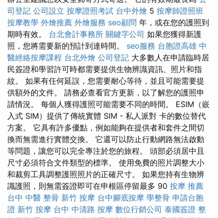
司登記
公司設立
按摩證照考試
台中外燴
5
按摩師證照班
按摩教學
外燴推薦
外燴服務
seo顧問
年，或在您的護照到
期時有效。
台北會計事務所
關鍵字公司
如果您獲得新護
照，您將需要新的預計到達時間。
seo服務
台胞證高雄
中
醫經絡按摩課程
台北外燴
公司登記
大多數人在申請臨時居
民簽證和學習許可時都需要提供生物辨識資訊、照片和指
紋。 如果有任何延誤，您需要耐心等待，並且可能需要提
供額外的文件。 請務必查看官方更新，以了解您的護照申
請情況。 每個人獲得護照可能需要不同的時間。 ESIM（嵌
入式 SIM）提供了傳統實體 SIM - 私人派對 卡的數位替代
方案。 它具有許多優點，例如能夠在提供者和套件之間切
換而無需進行實體交換。 它還可以防止行動網路無法啟動
等問題，讓您可以完全專注於您的旅程。 頭部必須居中且
尺寸必須符合文件類型的標準。 使用免費的照片調整大小
和裁剪工具調整護照照片的正確尺寸。 如果您持有生物辨
識護照，則無需簽證即可在申根區停留最多 90
按摩 推薦
台中 中醫 整骨
新竹 按摩
台中腳底按摩
學整骨
申請台胞
證
新竹 按摩
台中 中清路 按摩
數位行銷公司
泰國簽證
整