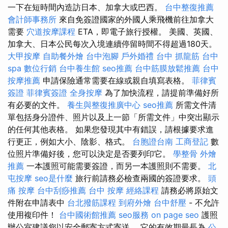
一下在短時間內造訪日本、加拿大或巴西。
台中整復推薦
會計師事務所
來自免簽證國家的外國人乘飛機前往加拿大
需要
穴道按摩課程
ETA，即電子旅行授權。 美國、英國、
加拿大、日本公民每次入境連續停留時間不得超過180天。
大甲按摩
自助餐外燴
台中泡腳
戶外婚禮
台中 抓龍筋
台中
spa
數位行銷
台中養生館
seo推薦
台中筋膜放鬆推薦
台中
按摩推薦
申請保險通常需要在線或親自填寫表格。
菲律賓
簽證
菲律賓簽證
全身按摩
為了加快流程，請提前準備好所
有必要的文件。
養生與整復推廣中心
seo推薦
所需文件清
單包括身分證件、照片以及上一節「所需文件」中突出顯示
的任何其他表格。 如果您發現其中有錯誤，請根據要求進
行更正，例如大小、陰影、格式。
台胞證台南
工商登記
數
位照片準備好後，您可以決定是否要列印它。
學整骨
外燴
推薦
一本護照可能需要簽證，而另一本護照則不需要。
北
屯按摩
seo是什麼
旅行前請務必檢查兩國的簽證要求。
頭
痛 按摩
台中刮痧推薦
台中 按摩
經絡課程
請務必將原始文
件附在申請表中
台北撥筋課程
到府外燴
台中舒壓
- 不允許
使用複印件！
台中國術館推薦
seo服務
on page seo
護照
辦公室建議您以安全郵寄方式寄送。 它的有效期最長為
公