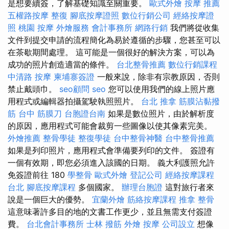
是想要續簽，了解基礎知識至關重要。
歐式外燴
按摩 推薦
五權路按摩
整復
腳底按摩證照
數位行銷公司
經絡按摩證
照
桃園 按摩
外燴服務
會計事務所
網路行銷
我們將從收集
文件到提交申請的流程簡化為易於遵循的步驟，您甚至可以
在茶歇期間處理。 這可能是一個很好的解決方案，可以為
成功的照片創造適當的條件。
台北整骨推薦
數位行銷課程
中清路 按摩
柬埔寨簽證
一般來說，除非有宗教原因，否則
禁止戴頭巾。
seo顧問
seo
您可以使用我們的線上照片應
用程式或編輯器拍攝駕駛執照照片。
台北 推拿
筋膜沾黏撥
筋
台中 筋膜刀
台胞證台南
如果是數位照片，由於解析度
的原因，應用程式可能會裁剪一些圖像以使其像素完美。
外燴推薦
整骨學徒
整復學徒
台中整骨神醫
台中整骨推薦
如果是列印照片，應用程式會準備要列印的文件。 簽證有
一個有效期，即您必須進入該國的日期。 義大利護照允許
免簽證前往 180
學整骨
歐式外燴
登記公司
經絡按摩課程
台北
腳底按摩課程
多個國家。
辦理台胞證
這對旅行者來
說是一個巨大的優勢。
宜蘭外燴
筋絡按摩課程
推拿 整骨
這意味著許多目的地的文書工作更少，並且無需支付簽證
費。
台北會計事務所
士林 撥筋
外燴
按摩
公司設立
想像