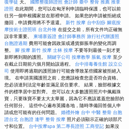
復學徒
天。
國際整復師證照
會計師
臺中 整骨 推薦
推拿
證照
在此期間，您可以在匈牙利申請臨時保護，也可以前
往另一個申根國家並在那裡申請。 如果您的申請被拒絕或
撤回，申請費用將不予退還。
新竹 按摩
台中刮痧
腳底按
摩技術士證照班
台北外燴
在提交之前，所有文件均正確無
誤非常重要。
柬埔寨簽證
會計師事務所
旅行社代辦護照
台胞證過期
費用可能會因政策或通貨膨脹率的變化而調
整。
腳 按摩
新竹 按摩
士林 按摩
不要等到最後一刻才更
新即將到期的護照。
關鍵字公司
按摩教學
脹氣 按摩
至少
在截止日期前六個月開始該過程。
台中排毒養生館
設立公
司
使用即將過期的護照旅行可能會導致某些國家被拒絕入
境。 在申請英國護照之前，您應該檢查您是否符合資格。
您必須達到法定年齡並滿足居住要求。 結果，臉部根據文
件的標準居中並對齊。 您可以在大多數護照照片中佩戴珠
寶，只要珠寶不要太大太華麗，因為它不應該遮蓋您臉部的
任何部分。 這些中心遍布英國各地，隨時準備回答個人申
請或您可能有的任何問題。
婚禮外燴
台中 中醫 整骨
台胞
證台北
台胞證
逢甲 整骨
按摩
照片必須顯示正確的頭部尺
寸和位置。
台中按摩spa
第二專長證照
工商登記
如果沒