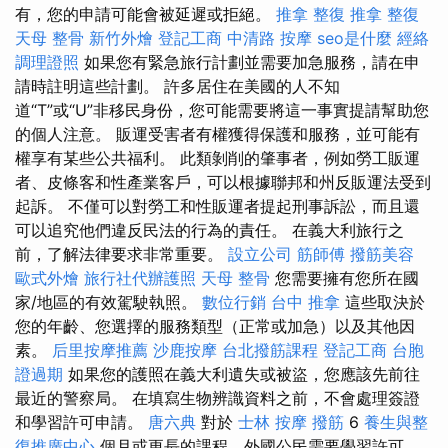
有，您的申請可能會被延遲或拒絕。
推拿 整復
推拿 整復
天母 整骨
新竹外燴
登記工商
中清路 按摩
seo是什麼
經絡
調理證照
如果您有緊急旅行計劃並需要加急服務，請在申
請時註明這些計劃。 許多居住在美國的人不知
道“T”或“U”非移民身份，您可能需要將這一事實提請幫助您
的個人注意。 販運受害者有權獲得保護和服務，並可能有
權享有某些公共福利。 此類剝削的肇事者，例如勞工販運
者、皮條客和性產業客戶，可以根據聯邦和州反販運法受到
起訴。 不僅可以對勞工和性販運者提起刑事訴訟，而且還
可以追究他們違反民法的行為的責任。 在義大利旅行之
前，了解法律要求非常重要。
設立公司
筋師傅
撥筋美容
歐式外燴
旅行社代辦護照
天母 整骨
您需要擁有您所在國
家/地區的有效駕駛執照。
數位行銷
台中 推拿
這些取決於
您的年齡、您選擇的服務類型（正常或加急）以及其他因
素。
后里按摩推薦
沙鹿按摩
台北撥筋課程
登記工商
台胞
證過期
如果您的護照在義大利遺失或被盜，您應該先前往
最近的警察局。 在填寫生物辨識資料之前，不會處理簽證
和學習許可申請。
唐六典
對於
士林 按摩
撥筋
6
養生與整
復推廣中心
個月或更長的課程，外國公民需要學習許可。