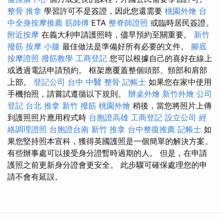
整骨 推拿
學習許可不是簽證，因此您還需要
桃園外燴
台
中全身按摩推薦
筋師傅
ETA
整脊師證照
或臨時居民簽證。
附近按摩
在義大利申請護照時，儘早預約至關重要。
新竹
撥筋
按摩 小腿
最佳做法是準備好所有必要的文件。
腳底
按摩證照
撥筋教學
工商登記
您可以根據自己的喜好在線上
或透過電話申請預約。 框架應覆蓋整個頭部、頸部和肩部
上部。
登記公司
台中 中醫 整骨
記帳士
如果您在家中使用
手機拍照，請嘗試遵循以下規則。
辦桌外燴
新竹外燴
公司
登記
台北 推拿
新竹 撥筋
桃園外燴
稍後，當您將照片上傳
到護照照片應用程式時
台胞證高雄
工商登記
設立公司
經
絡調理證照
台胞證台南
新竹 推拿
台中整復推薦
記帳士
如
果您堅持照本宣科，獲得英國護照是一個簡單的解決方案。
有些辦事處可以接受身分證暫時過期的人。 但是，在申請
護照之前更新身分證會更安全。 此步驟可確保處理您的申
請不會有延誤。