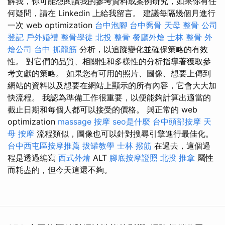
解我，你可能想閱讀我的參考資料或案例研究，如果你有任
何疑問，請在 Linkedin 上給我留言。 ‍建議每隔幾個月進行
一次 web optimization
台中泡腳
台中喬骨
天母 整骨
公司
登記
戶外婚禮
整骨學徒
北投 整骨
餐廳外燴
士林 整骨
外
燴公司
台中 抓龍筋
分析，以追蹤變化並確保策略的有效
性。 對它們的品質、相關性和多樣性的分析指導著獲取參
考文獻的策略。 如果您有可用的照片、圖像、想要上傳到
網站的資料以及想要在網站上顯示的所有內容，它會大大加
快流程。 我認為準備工作很重要，以便能夠計算出適當的
截止日期和每個人都可以接受的價格。 與正常的 web
optimization
massage
按摩
seo是什麼
台中頭部按摩
天
母 按摩
流程類似，圖像也可以針對搜尋引擎進行最佳化。
台中西屯區按摩推薦
拔罐教學
士林 撥筋
在過去，這個過
程是透過編寫
西式外燴
ALT
腳底按摩證照
北投 推拿
屬性
而耗盡的，但今天這還不夠。