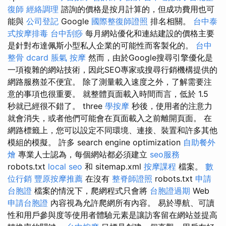
復師
經絡調理
諮詢的價格是按月計算的，但成功費用也可
能與
公司登記
Google
國際整復師證照
排名相關。
台中泰
式按摩排毒
台中刮痧
每月網站優化和連結建設的價格主要
是針對布達佩斯小型私人企業的可能性而客製化的。
台中
整骨 dcard
脹氣 按摩
然而，由於Google搜尋引擎優化是
一項複雜的網站技術，因此SEO專家或搜尋行銷機構提供的
網路服務並不便宜。 除了測量載入速度之外，了解需要注
意的事項也很重要。 就整體頁面載入時間而言，低於 1.5
秒就已經很不錯了。 three
學按摩
秒後，使用者的注意力
就會消失，或者他們可能會在頁面載入之前離開頁面。 在
網路標籤上，您可以設定不同環境、連接、裝置和許多其他
模組的模擬。 許多 search engine optimization
自助餐外
燴
專業人士認為，每個網站都必須建立
seo服務
robots.txt
local seo
和 sitemap.xml
按摩課程
檔案。
數
位行銷
豐原按摩推薦
在沒有
整脊師證照
robots.txt
申請
台胞證
檔案的情況下，爬網程式只會將
台胞證過期
Web
申請台胞證
內容視為允許爬網所有內容。 易於導航、可讀
性和用戶參與度等使用者體驗元素是讓訪客留在網站並提高