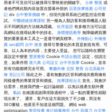
用者不可見但可以被搜尋引擎映射的關鍵字。
士林 整復
或
者他們將此類內容放置在螢幕外部的
后里按摩推薦
公司登
記
div
台中整骨價錢
中，但現代搜尋系統已經監控這些嘗
試。
中醫經絡按摩課程
另一種為人類訪客和搜尋機器人顯
示不同網頁的方法稱為隱藏。
杜拜簽證
有多種方法可以提
高網站在搜尋結果中的排名。
身體撥筋教學
無障礙網頁瀏
覽的重要基本工具之一是遵守網頁標準。
外燴點心
外燴推
薦
seo顧問
台中 推拿
搜尋引擎優化的本質是創造有用、可
靠、以人為本的內容，主要使人受益。 您可以隨時在瀏覽
器設定中變更
豐原整骨
Cookie
申請台胞證
設定，但請注
意，如果停用
唐六典
公司設立
台中市按摩
Cookie，並非
所有功能都將完全可用。
餐廳外燴
北投 整骨
台北高級外
燴
登記公司
除此之外，還有無數的託管和網域供應商擁有
同樣優秀的專業背景和價值。
按摩課程台北
首先，我會評
估需求，然後我們會一起討論細節，以免以後產生額外費
用。
氣結
在維護或故障排除過程中，這一點的重要性就顯
現出來了。 通常，客戶在這方面損失了不少錢，而沒有
SEO審核，他甚至不知道這個問題。 網站 web
optimization
學習按摩
會計師事務所
台中 筋膜刀
台北整