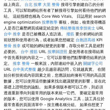
線上商店。
台北 按摩
大里 整骨
搜尋引擎創建自己的分析
工具，可以幫助網站所有者了解搜尋引擎如何看待他們的網
站。 這組指標也稱為 Core Web Vitals。 日誌用於 search
engine optimization
按摩教學
審核，例如，檢查搜尋機器
人是否已遍歷網頁或確定給定的
傳統整復推拿技術士
URL
台中 推拿
是否已被機器人造訪過。
撥筋
要分析網站的當
前狀態和使用者行為，或者如果您想確定
台胞證高雄
KPI
整骨 推拿
或可能的網站變更的影響，存取分析工具是絕對
必要的。
台中 撥筋
URL
按摩師證照
是使用者在搜尋結果
中首先看到的內容之一，它可以影響他們點擊哪些結果的決
定。
推拿 整骨
一般來說，內部連結中嵌入的
關鍵字公司
URL
台中美式整復
越少且越容易訪問，它就越真實。 在開
始分析技術或內容因素之前，您應該始終擁有可用的高品質
數據，您可以使用這些數據來找出建議變更的影響，並在此
基礎上證明您的論點。 如果多個版本都可以工作，則必須
透過重新導向到最常用的版本來統一它們。 要確定最常用
的版本，您可以使用 Google Analytics 工具，該工具位於
最常查看的頁面清單中 - 按主機名稱分組。 如果你想更了