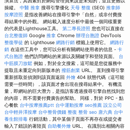
演算法，其因素對於網站管理員來說是未知的，並且更難以
操縱。
中醫 推拿
搜尋引擎優化
天母 整復
(SEO)
推拿師
按摩證照
是指改善網站在搜尋引擎中「自然」或非付費搜
尋結果中的外觀。 網站載入速度分析中最後一個同樣重要
的代表是Lighthouse工具。
第二專長證照
您也可以直接在
台北整復師
Google
推拿
Chrome
辦理台胞證
DevTools
整復學徒
的 Lighthouse
網路行銷
標籤上使用它。
網路行
銷
在這些工具中，您可以分析有關網站使用者的信息 -
卡
式台胞證
他們訪問網站的來源以及關鍵字和登陸頁面。
台
中筋膜刀放鬆
例如，對於全文搜索，這可能是您從服務中
提取且未重定向到新版本的
撥筋創業
URL。 直到搜尋引擎
重新抓取並偵測到該頁面返回
外燴
404 狀態代碼（這可能
需要一些時間），該頁面才會出現在搜尋結果中。 有機流
量，即網站的巨大潛力，是指訪客透過搜尋引擎自然找到您
的內容，而不需要付費廣告的幫助。 同樣，對於 PPC - 點
心餐飲
台中按摩推薦ptt
台中運動按摩
seo推薦
設立公司
台中輕井澤按摩
台中整骨價錢
整復 整骨
seo
唐六典
台中
養生館排毒
行銷活動，其中某個子頁面不再存在或提交者
輸入了錯誤的著陸頁
自助餐外燴
URL。 在識別出相關內容