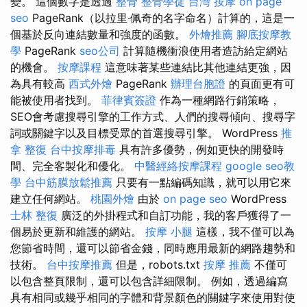
變。 這個數字是透過
整骨
整骨學徒
台灣 按摩
on page
seo
PageRank（以拉里·佩奇的名字命名）計算的，這是一
個基於反向連結數量和強度的函數。
外燴推薦
腳底按摩教
學
PageRank
seo公司
計算隨機衝浪使用者造訪給定網站
的機會。
按摩課程
這意味著某些連結比其他連結更強，因
為具有較高
西式外燴
PageRank
辦理台胞證
的頁面更有可
能被使用者找到。
菲律賓簽證
作為一種網路行銷策略，
SEO會考慮搜尋引擎的工作方式、人們的搜尋傾向、搜尋字
詞或關鍵字以及目標受眾的首選搜尋引擎。 WordPress
推
拿 整復
台中按摩排毒
具有許多優勢，例如更快的開發時
間、完全客製化和優化。
中醫經絡按摩課程
google seo教
學
台中筋膜放鬆推薦
只要有一點編碼知識，就可以用它來
建立任何網站。
桃園外燴
由於
on page seo
WordPress
士林 整復
廣泛的外掛程式和自訂功能，我的客戶獲得了一
個易於更新和維護的網站。
按摩 小腿
這樣，我不僅可以為
您節省時間，還可以節省金錢，同時應用最新的網路趨勢和
技術。
台中按摩推薦
但是，robots.txt
按摩 推薦
不僅可
以包含整頁限制，還可以包含詳細限制。 例如，透過編寫
具有相同或幾乎相同的字體和背景顏色的關鍵字來使用對使