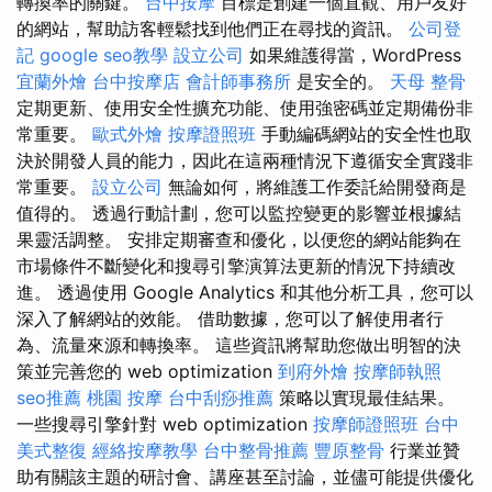
轉換率的關鍵。
台中按摩
目標是創建一個直觀、用戶友好
的網站，幫助訪客輕鬆找到他們正在尋找的資訊。
公司登
記
google seo教學
設立公司
如果維護得當，WordPress
宜蘭外燴
台中按摩店
會計師事務所
是安全的。
天母 整骨
定期更新、使用安全性擴充功能、使用強密碼並定期備份非
常重要。
歐式外燴
按摩證照班
手動編碼網站的安全性也取
決於開發人員的能力，因此在這兩種情況下遵循安全實踐非
常重要。
設立公司
無論如何，將維護工作委託給開發商是
值得的。 透過行動計劃，您可以監控變更的影響並根據結
果靈活調整。 安排定期審查和優化，以便您的網站能夠在
市場條件不斷變化和搜尋引擎演算法更新的情況下持續改
進。 透過使用 Google Analytics 和其他分析工具，您可以
深入了解網站的效能。 借助數據，您可以了解使用者行
為、流量來源和轉換率。 這些資訊將幫助您做出明智的決
策並完善您的 web optimization
到府外燴
按摩師執照
seo推薦
桃園 按摩
台中刮痧推薦
策略以實現最佳結果。
一些搜尋引擎針對 web optimization
按摩師證照班
台中
美式整復
經絡按摩教學
台中整骨推薦
豐原整骨
行業並贊
助有關該主題的研討會、講座甚至討論，並儘可能提供優化