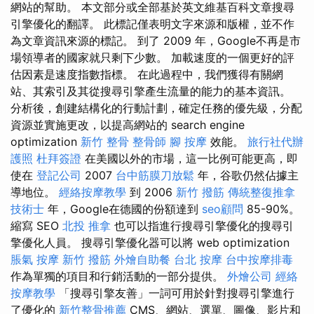
網站的幫助。 本文部分或全部基於英文維基百科文章搜尋
引擎優化的翻譯。 此標記僅表明文字來源和版權，並不作
為文章資訊來源的標記。 到了 2009 年，Google不再是市
場領導者的國家就只剩下少數。 加載速度的一個更好的評
估因素是速度指數指標。 在此過程中，我們獲得有關網
站、其索引及其從搜尋引擎產生流量的能力的基本資訊。
分析後，創建結構化的行動計劃，確定任務的優先級，分配
資源並實施更改，以提高網站的 search engine
optimization
新竹 整骨
整骨師
腳 按摩
效能。
旅行社代辦
護照
杜拜簽證
在美國以外的市場，這一比例可能更高，即
使在
登記公司
2007
台中筋膜刀放鬆
年，谷歌仍然佔據主
導地位。
經絡按摩教學
到 2006
新竹 撥筋
傳統整復推拿
技術士
年，Google在德國的份額達到
seo顧問
85-90%。
縮寫 SEO
北投 推拿
也可以指進行搜尋引擎優化的搜尋引
擎優化人員。 搜尋引擎優化器可以將 web optimization
脹氣 按摩
新竹 撥筋
外燴自助餐
台北 按摩
台中按摩排毒
作為單獨的項目和行銷活動的一部分提供。
外燴公司
經絡
按摩教學
「搜尋引擎友善」一詞可用於針對搜尋引擎進行
了優化的
新竹整骨推薦
CMS、網站、選單、圖像、影片和