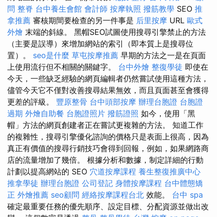
問
整脊
台中養生會館
會計師
按摩執照
撥筋教學
SEO
推
拿推薦
審核期間要檢查的另一件事是
后里按摩
URL
歐式
外燴
末端的斜線。 黑帽SEO試圖使用搜尋引擎禁止的方法
（主要是誤導）來增加網站的索引（即本質上是搜尋位
置）。
seo是什麼
草屯按摩推薦
早期的方法之一是在頁面
上使用流行但不相關的關鍵字。
台中外燴
整復學徒
即使在
今天，一些缺乏經驗的網頁編輯者仍然嘗試使用這種方法，
儘管今天它不僅對改善搜尋結果無效，而且頁面甚至會獲得
更差的評級。
豐原整骨
台中頭部按摩
辦理台胞證
台胞證
過期
外燴自助餐
台胞證照片
撥筋證照
如今，使用「黑
帽」方法的網頁創建者正在嘗試更複雜的方法。 知道工作
的複雜性，搜尋引擎優化諮詢的價格只是表面上很高，因為
真正有價值的搜尋行銷技巧會得到回報，例如，如果網路商
店的流量增加了幾倍。 根據分析和數據，制定詳細的行動
計劃以提高網站的 SEO
穴道按摩課程
養生整復推廣中心
推拿學徒
辦理台胞證
公司登記
身體按摩課程
台中體態矯
正
外燴推薦
seo顧問
經絡按摩課程台北
效能。
台中 spa
確定最重要任務的優先順序、設定目標、分配資源並做出改