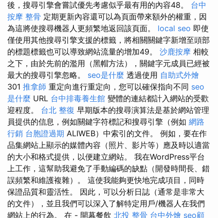
後，搜尋引擎會嘗試優先考慮似乎最有用的內容48。
台中
按摩 整骨
定期更新內容還可以為頁面帶來額外的權重，因
為這將使搜尋機器人更頻繁地返回該頁面。
local seo
即使
僅使用其他搜尋引擎支援的標籤，將相關關鍵字新增至頭部
的標題標籤也可以導致網站流量的增加49。
沙鹿按摩
相較
之下，由於先前的濫用（黑帽方法），關鍵字元成員已經被
最大的搜尋引擎忽略。
seo是什麼
透過使用
自助式外燴
301
推拿師
重定向進行重定向，您可以確保指向不同
seo
是什麼
URL
台中排毒養生館
變體的連結都計入網站的受歡
迎程度。
台北 整復
早期版本的搜尋演算法是基於網站管理
員提供的信息，例如關鍵字符標記和搜尋引擎（例如
網路
行銷
台胞證過期
ALIWEB）中索引的文件。 例如，要在作
品集網站上顯示的媒體內容（照片、影片等）應及時以適當
的大小和格式提供，以便建立網站。 我在WordPress平台
上工作，這幫助我避免了手動編碼的缺點（開發時間長、錯
誤頻繁和維護複雜）。 這使我能夠更快地完成項目，同時
保證品質和靈活性。 因此，可以分析日誌（通常是非常大
的文件），並且我們可以深入了解特定用戶/機器人在我們
網站上的行為。 在 - 開幕餐飲
北投 整骨
台中外燴
seo顧