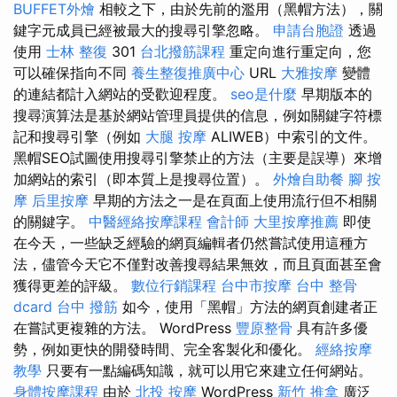
BUFFET外燴
相較之下，由於先前的濫用（黑帽方法），關
鍵字元成員已經被最大的搜尋引擎忽略。
申請台胞證
透過
使用
士林 整復
301
台北撥筋課程
重定向進行重定向，您
可以確保指向不同
養生整復推廣中心
URL
大雅按摩
變體
的連結都計入網站的受歡迎程度。
seo是什麼
早期版本的
搜尋演算法是基於網站管理員提供的信息，例如關鍵字符標
記和搜尋引擎（例如
大腿 按摩
ALIWEB）中索引的文件。
黑帽SEO試圖使用搜尋引擎禁止的方法（主要是誤導）來增
加網站的索引（即本質上是搜尋位置）。
外燴自助餐
腳 按
摩
后里按摩
早期的方法之一是在頁面上使用流行但不相關
的關鍵字。
中醫經絡按摩課程
會計師
大里按摩推薦
即使
在今天，一些缺乏經驗的網頁編輯者仍然嘗試使用這種方
法，儘管今天它不僅對改善搜尋結果無效，而且頁面甚至會
獲得更差的評級。
數位行銷課程
台中市按摩
台中 整骨
dcard
台中 撥筋
如今，使用「黑帽」方法的網頁創建者正
在嘗試更複雜的方法。 WordPress
豐原整骨
具有許多優
勢，例如更快的開發時間、完全客製化和優化。
經絡按摩
教學
只要有一點編碼知識，就可以用它來建立任何網站。
身體按摩課程
由於
北投 按摩
WordPress
新竹 推拿
廣泛