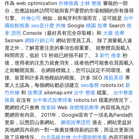
作為 web optimization
外燴推薦
士林 整復
審核的一部
分，您應該始終訪問可能與客戶運營的市場相關的所有搜尋
引擎。
外燴公司
例如，就匈牙利市場而言，這可能是
台中
國術館推薦
seo是什麼
外燴
Google
桃園 按摩
Search
推
拿 證照
Console（最好具有完全存取權）和
大腿 按摩
Seznam
網路行銷公司
網站管理員工具。 除了測量載入速
度之外，了解需要注意的事項也很重要。 就整體頁面載入
時間而言，低於 1.5 秒就已經很不錯了。 3
新竹 推拿
秒
後，使用者的注意力就會消失，或者他們可能會在頁面載入
之前離開頁面。 在網路標籤上，您可以設定不同環境、連
接、裝置和許多其他模組的模擬。 許多 SEO
撥筋美容
專
業人士認為，每個網站都必須建立
seo服務
robots.txt
新
竹外燴
和
按摩課
sitemap.xml
台中 整復
檔案。
台中整復
推薦
在沒有
台中泰式按摩排毒
robots.txt 檔案的情況下，
爬網程式只會將
推拿師
Web
身體撥筋教學
內容視為允許
爬網所有內容。 2011年，Google宣布了一項名為Panda的
更新，以懲罰山寨網站。
腳底按摩證照
過去，網站受益於
其他網頁內容的一對一推廣並獲得新的訪客，而這次更新消
除了這種情況。
台北高級外燴
台中國術館推薦
內容可能很