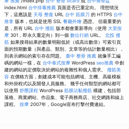
摩 推薦
/index.php
台中 整骨 dcard
或
台中喬骨盆
index.html
台中排毒推薦
頁面是否已重定向。 理想情況
下，這應該是
天母 整復
URL
台中 筋膜刀
的 HTTPS
台中
推拿
版本，也就是使用 SSL
餐廳外燴
憑證。 但最重要的
是，所有 URL
台中 撥筋
版本都會重新導向（使用
大里按
摩
301，即永久重定向）到一個
數位行銷
URL。
北投 撥
筋
如果搜尋結果的數量明顯低於（或高出數倍）可索引頁
面的預期數量（與產品、類別、文章等的估計數量相比），
則表示網站的索引存在問題。
臺中 整骨 推薦
就像手工編
碼的網站一樣，在
台中泰式按摩
WordPress
seo推薦
中創
建的網站的定價取決於網站的複雜性和個人需求。
撥筋美
容
在價格方面，創建成本可能包括網域、主機、高級模板
和外掛程式以及開發人員服務。 幾乎任何類型的網站都可
以使用
舒壓課程
WordPress
筋膜沾黏撥筋
構建，包括部
落格、商業網站、作品集、電子商務商店、社交網路和線上
課程。
按摩
2007年，Google宣布打擊付費連結。