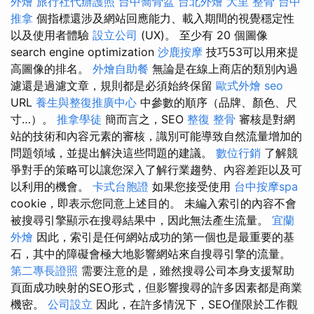
外燴
旅行社代辦護照
台中喬骨盆
台北外燴
大里 整骨
台中
推拿
個指標還涉及網站回應能力、載入期間的視覺穩定性
以及使用者體驗
設立公司
(UX)。 至少有 20 個圖像
search engine optimization
沙鹿按摩
技巧53可以用來提
高圖像的排名。
外燴自助餐
無論是在線上商店的類別內過
濾還是過濾文章，規則都是必須始終保留
歐式外燴
seo
URL
養生與整復推廣中心
中參數的順序（品牌、顏色、尺
寸…）。
推拿學徒
簡而言之，SEO
整復 整骨
審核是對網
站的技術和內容元素的審核，識別可能導致自然流量增加的
問題領域，並提出解決這些問題的建議。
數位行銷
了解競
爭對手的策略可以讓您深入了解行業趨勢、內容差距以及可
以利用的機會。
卡式台胞證
如果您接受使用
台中按摩spa
cookie，即表示您同意上述目的。 未編入索引的內容不會
被搜尋引擎顯示在搜尋結果中，因此無法產生流量。
宜蘭
外燴
因此，索引是任何網站成功的第一個也是最重要的基
石，其中的障礙會極大地影響網站來自搜尋引擎的流量。
第二專長證照
需要注意的是，雖然搜尋公司本身支援幫助
頁面成功映射的SEO形式，但影響搜尋的許多因素都是商業
機密。
公司設立
因此，在許多情況下，SEO僅限於工作觀