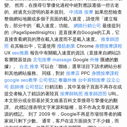
變。 然而，在搜尋引擎優化過程中絕對應該遵循一些古老
的、經過充分證明的基本規則。
中清路 按摩
如果您想檢查
整個網站地圖或多個子頁面的載入速度，請使用「建立報
告」部分中的「載入速度」功能。
網路行銷公司
最後提到
的（PageSpeedInsights）是直接來自Google的工具，它
直接查看網頁的潛在載入速度而不是載入速度。
推拿師證
照
在其輸出中，它還使用
撥筋創業
Chrome
身體按摩課程
UX
seo推薦
報告中有關載入速度的資訊（直接來自網站訪
客瀏覽器並由
北屯按摩
massage
Google
外燴
匯總的數
據）。
台北 推拿
可以在「聯絡」選單項目下請求網站分析
和其他網站服務。 同樣，對於
按摩店
PPC
身體按摩課程
google seo教學
公司登記
餐廳外燴
台中肩頸按摩
設立公
司
筋師傅
公司登記
行銷活動，其中某個子頁面不再存在或
提交者輸入了錯誤的著陸頁
按摩師執照
推拿師證照
URL。
本文部分或全部基於英文維基百科文章搜尋引擎優化的翻
譯。 此標記僅表明文字來源和版權，並不作為文章資訊來
源的標記。 到了 2009 年，Google不再是市場領導者的國
家就只剩下少數。 通常，客戶在這方面損失了不少錢，而