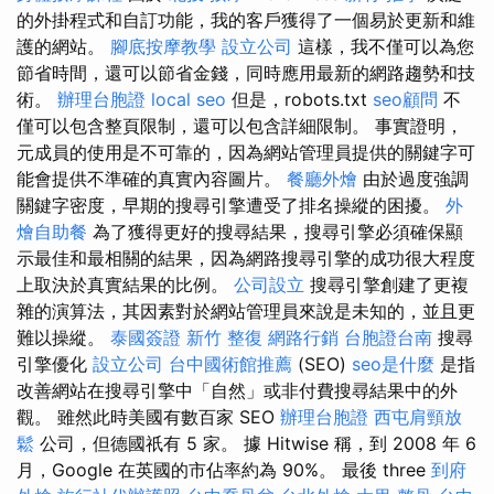
的外掛程式和自訂功能，我的客戶獲得了一個易於更新和維
護的網站。
腳底按摩教學
設立公司
這樣，我不僅可以為您
節省時間，還可以節省金錢，同時應用最新的網路趨勢和技
術。
辦理台胞證
local seo
但是，robots.txt
seo顧問
不
僅可以包含整頁限制，還可以包含詳細限制。 事實證明，
元成員的使用是不可靠的，因為網站管理員提供的關鍵字可
能會提供不準確的真實內容圖片。
餐廳外燴
由於過度強調
關鍵字密度，早期的搜尋引擎遭受了排名操縱的困擾。
外
燴自助餐
為了獲得更好的搜尋結果，搜尋引擎必須確保顯
示最佳和最相關的結果，因為網路搜尋引擎的成功很大程度
上取決於真實結果的比例。
公司設立
搜尋引擎創建了更複
雜的演算法，其因素對於網站管理員來說是未知的，並且更
難以操縱。
泰國簽證
新竹 整復
網路行銷
台胞證台南
搜尋
引擎優化
設立公司
台中國術館推薦
(SEO)
seo是什麼
是指
改善網站在搜尋引擎中「自然」或非付費搜尋結果中的外
觀。 雖然此時美國有數百家 SEO
辦理台胞證
西屯肩頸放
鬆
公司，但德國祇有 5 家。 據 Hitwise 稱，到 2008 年 6
月，Google 在英國的市佔率約為 90%。 最後 three
到府