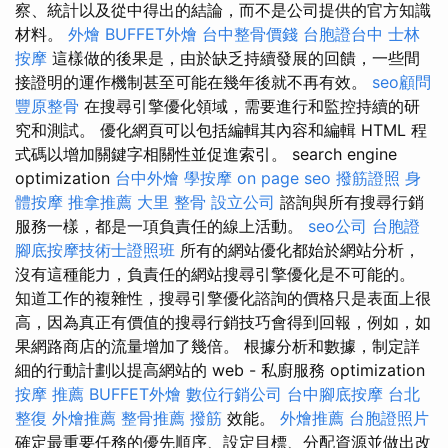
察、統計以及從中得出的結論，而不是公司提供的官方知識
材料。
外燴
BUFFET外燴
台中整骨價錢
台胞證台中
士林
按摩
這樣做的後果是，由於缺乏持續發展的回饋，一些間
接證明的運作機制甚至可能在幾年後就不再有效。
seo顧問
豐原整骨
在搜尋引擎優化領域，需要進行和監控持續的研
究和測試。 優化網頁可以包括編輯其內容和編輯 HTML 程
式碼以增加關鍵字相關性並促進索引。 search engine
optimization
台中外燴
學按摩
on page seo
撥筋證照
身
體按摩
推拿推薦
大里 整骨
設立公司
諮詢與所有搜尋行銷
服務一樣，都是一項負責任的線上活動。
seo公司
台胞證
腳底按摩技術士證照班
所有的網站優化都始於網站分析，
沒有這種能力，負責任的網站搜尋引擎優化是不可能的。
知道工作的複雜性，搜尋引擎優化諮詢的價格只是表面上很
高，因為真正有價值的搜尋行銷技巧會得到回報，例如，如
果網路商店的流量增加了幾倍。 根據分析和數據，制定詳
細的行動計劃以提高網站的 web - 私廚服務 optimization
按摩 推薦
BUFFET外燴
數位行銷公司
台中腳底按摩
台北
整復
外燴推薦
整骨推薦
撥筋
效能。
外燴推薦
台胞證照片
確定最重要任務的優先順序、設定目標、分配資源並做出改