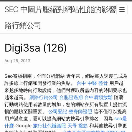
SEO 中圖片壓縮對網站性能的影響-網
路行銷公司
Digi3sa (126)
Aug 25, 2013
Seo審核指南，全面分析網站 近年來，網站載入速度已成為
許多線上行銷和開發行業的焦點。
台中 中醫 整骨
用戶越
來越多地轉向行動設備，他們對獲取所需內容的時間要求也
越來越高。
網路行銷公司
台胞證過期
台中肩頸放鬆
隨著
行動網路使用者數量的增加，您的網站在所有裝置上提供流
暢的體驗至關重要。
公司登記
整脊師證照
這不僅可以提高
用戶滿意度，還可以提高網站的搜尋引擎排名，因為
seo是
什麼
Google
旅行社代辦護照
天母 撥筋
和其他搜尋引擎更