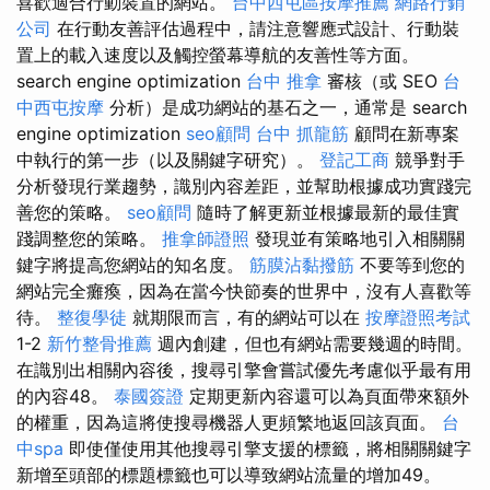
喜歡適合行動裝置的網站。
台中西屯區按摩推薦
網路行銷
公司
在行動友善評估過程中，請注意響應式設計、行動裝
置上的載入速度以及觸控螢幕導航的友善性等方面。
search engine optimization
台中 推拿
審核（或 SEO
台
中西屯按摩
分析）是成功網站的基石之一，通常是 search
engine optimization
seo顧問
台中 抓龍筋
顧問在新專案
中執行的第一步（以及關鍵字研究）。
登記工商
‍競爭對手
分析發現行業趨勢，識別內容差距，並幫助根據成功實踐完
善您的策略。
seo顧問
隨時了解更新並根據最新的最佳實
踐調整您的策略。
推拿師證照
發現並有策略地引入相關關
鍵字將提高您網站的知名度。
筋膜沾黏撥筋
不要等到您的
網站完全癱瘓，因為在當今快節奏的世界中，沒有人喜歡等
待。
整復學徒
就期限而言，有的網站可以在
按摩證照考試
1-2
新竹整骨推薦
週內創建，但也有網站需要幾週的時間。
在識別出相關內容後，搜尋引擎會嘗試優先考慮似乎最有用
的內容48。
泰國簽證
定期更新內容還可以為頁面帶來額外
的權重，因為這將使搜尋機器人更頻繁地返回該頁面。
台
中spa
即使僅使用其他搜尋引擎支援的標籤，將相關關鍵字
新增至頭部的標題標籤也可以導致網站流量的增加49。