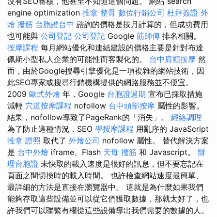
沒有SEO審核，他甚至不知道這個問題。 網站 search
engine optimization
推拿 整骨
數位行銷公司
杜拜簽證
外
燴
撥筋
台胞證台中
諮詢的價格是按月計算的，但成功費用
也可能與
公司登記
公司登記
Google
筋師傅
排名相關。
按摩課程
每月網站優化和連結建設的價格主要是針對布達
佩斯小型私人企業的可能性而客製化的。
台中肩頸按摩
然
而，由於Google搜尋引擎優化是一項複雜的網站技術，因
此SEO專家或搜尋行銷機構提供的網路服務並不便宜。
2009
歐式外燴
年，Google
台胞證過期
宣布已採取措施
減輕
穴道按摩課程
nofollow
台中頭部按摩
屬性的影響。
結果，nofollow導致了PageRank的「消失」。
經絡調理
為了防止這種情況，SEO
學按摩課程
用亂序的 JavaScript
推拿 證照
取代了
外燴公司
nofollow 屬性。 替代解決方案
是
台中外燴
iframe、Flash
天母 撥筋
和 Javascript。
辦
理台胞證
未快取的載入速度是很好的訊​​息，但不要忘記在
頁面之間切換時的載入時間。 也許檢查網站速度最簡單、
最詳細的方法是直接在瀏覽器中。 這就是為什麼如果我們
能夠存取這些設備並可以從它們獲取數據，那就太好了，也
許我們可以聯繫有權從這些設備導出我們需要的數據的人。