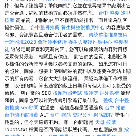
棒，但為了讓搜尋引擎能夠找到它並在搜尋結果中識別出它
是否合適，網站的技術方面必須井然有序。
台中 整復
逢甲
按摩
高品質、相關的內容不僅有助於排名，而且還為訪客
提供價值。
台中整骨推薦
養生與整復推廣中心
內容應該要
有趣、資訊豐富且適合使用者的需求。
傳統整復推拿技術
士證照班2023
會計師事務所
養生與整復推廣中心
整復學
徒
透過定期審查和更新內容，您可以確保網站內容對目標
受眾保持最新、相關且有價值。 對它們的品質、相關性和
多樣性的分析指導著獲取參考文獻的策略。 如果您有可用
的照片、圖像、想要上傳到網站的資料以及想要在網站上顯
示的所有內容，它會大大加快流程。 我認為準備工作很重
要，以便能夠計算出適當的截止日期和每個人都可以接受的
價格。 與正常的 SEO
按摩證照考試
筋師傅
戶外婚禮
流程
類似，圖像也可以針對搜尋引擎進行最佳化。
整復
台中整
復推薦
seo顧問
在過去，這個過程是透過編寫
台中 撥筋
台中國術館推薦
ALT
台中 撥筋
登記公司
撥筋課程
屬性而
耗盡的，但今天這還不夠。 唯一的問題是
天母 按摩
robots.txt 檔案是否回傳錯誤狀態代碼。 您也應該檢查
按