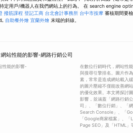
戶/機器人在我們網站上的行為。 在 search engine optimi
證
撥筋課程
登記工商
台北會計事務所
台中市按摩
審核期間要
RL
自助餐外燴
宜蘭外燴
末端的斜線。
縮對網站性能的影響-網路行銷公司
站性能的影響-
在數位行銷時代，網站性
與搜尋引擎排名。圖片作
素，常常是造成網站載入
的圖片壓縮不僅能改善網站
的優化效果。本文將探討
影響，並涵蓋「網路行銷公
司」、「數位行銷」、「網路
Search Console」、「Goo
「Google商家檔案」、「Lo
Page SEO」及「HTML