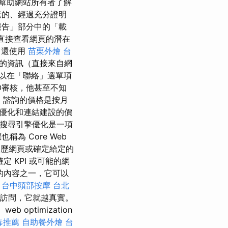
幫助網站所有者了解
老的、經過充分證明
報告」部分中的「載
，它直接查看網頁的潛在
它還使用
苗栗外燴
台
的資訊（直接來自網
以在「聯絡」選單項
O審核，他甚至不知
照
諮詢的價格是按月
優化和連結建設的價
le搜尋引擎優化是一項
為 Core Web
歷網頁或確定給定的
 KPI 或可能的網
的內容之一，它可以
台中頭部按摩
台北
訪問，它就越真實。
ptimization
毒推薦
自助餐外燴
台