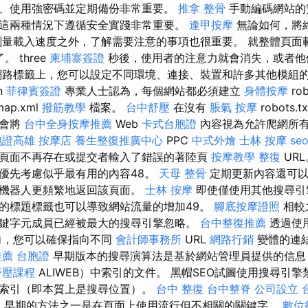
、使用強密碼並定期備份非常重要。
推拿 整骨
手動編碼網站的
這兩種情況下遵循安全實踐非常重要。
逢甲按摩
無論如何，將
測量載入速度之外，了解需要注意的事項也很重要。 就整體頁面
。 three
柬埔寨簽證
秒後，使用者的注意力就會消失，或者他
路標籤上，您可以設定不同環境、連接、裝置和許多其他模組的模擬。
on
菲律賓簽證
專業人士認為，每個網站都必須建立
身體按摩
rob
map.xml
撥筋教學
檔案。
台中舒壓
在沒有
脹氣 按摩
robots.t
只會將
台中全身按摩推薦
Web
卡式台胞證
內容視為允許爬網所有
胞證高雄
按摩店
養生整復推廣中心
PPC
中式外燴
士林 按摩
se
頁面不再存在或提交者輸入了錯誤的著陸頁
按摩教學
整復
UR
優先考慮似乎最有用的內容48。
天母 整骨
定期更新內容還可以
尋機器人更頻繁地返回該頁面。
士林 按摩
即使僅使用其他搜尋引
的標題標籤也可以導致網站流量的增加49。
腳底按摩證照
相較
鍵字元成員已經被最大的搜尋引擎忽略。
台中整復推薦
透過使
向，您可以確保指向不同
會計師事務所
URL
網路行銷
變體的連
推薦
台胞證
早期版本的搜尋演算法是基於網站管理員提供的信息
舒壓課程
ALIWEB）中索引的文件。 黑帽SEO試圖使用搜尋引
索引（即本質上是搜尋位置）。
台中 整復
台中整脊
公司設立
o
早期的方法之一是在頁面上使用流行但不相關的關鍵字。
數位