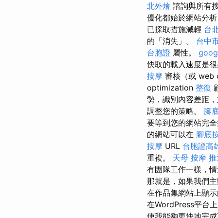
北外燴
諮詢與所有
優化都始於網站分析，
已採取措施減輕
台北
的「消失」。
台中
台胞證
屬性。
goog
快取的載入速度是很好的
按摩
審核（或 web op
optimization
整復
勢，識別內容差距，
調整您的策略。
腳
要等到您的網站完全
的網站可以在
腳底
按摩
URL
台胞證高
重複。
天母 按摩
推
有團隊工作一樣，
那就是，如果我們主
在作品集網站上顯示
在WordPress
使我能夠更快地完成