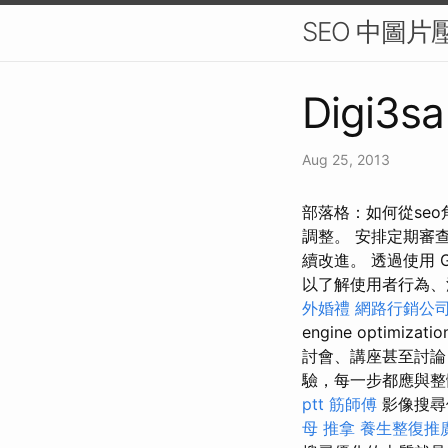
SEO 中圖
Digi3sa
Aug 25, 2013
部落格：如何從se
調整。 安排定期審
續改進。 透過使用 G
以了解使用者行為、
外婚禮
網路行銷公
engine optimizati
討會、講座甚至討論
驗，每一步都應與
ptt
筋師傅
影像搜尋
母 推拿
養生整復推