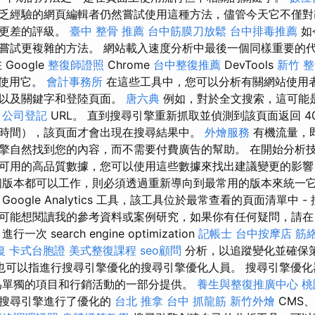
乏經驗的網頁編輯者仍然嘗試使用這種方法，儘管今天它不僅對
得更差的評級。
臺中 整骨 推薦
台中筋膜刀放鬆
台中排毒推薦
如
試更複雜的方法。 網站載入速度分析中最後一個同樣重要的代表是L
Google
整復師證照
Chrome
台中整復推薦
DevTools
新竹 
使用它。
會計事務所
在這些工具中，您可以分析有關網站使用
源以及關鍵字和登陸頁面。
唐六典
例如，對於全文搜索，這可能
的
公司登記
URL。 直到搜尋引擎重新抓取並偵測到該頁面返回 4
時間），該頁面才會出現在搜尋結果中。
外燴服務
有機流量，
擎自然找到您的內容，而不需要付費廣告的幫助。 在開始分析
可用的高品質數據，您可以使用這些數據來找出建議變更的影響
個版本都可以工作，則必須透過重新導向到最常用的版本來統一它
oogle Analytics 工具，該工具位於最常查看的頁面清單中 
能想閱讀我的參考資料或案例研究，如果你有任何疑問，請在 Lin
次 search engine optimization
記帳士
台中按摩店
筋
復
卡式台胞證
美式整復課程
seo顧問
分析，以追蹤變化並確保策
也可以指進行搜尋引擎優化的搜尋引擎優化人員。 搜尋引擎優化器
單獨的項目和行銷活動的一部分提供。
養生與整復推廣中心
桃
對搜尋引擎進行了優化的
台北 推拿
台中 抓龍筋
新竹外燴
CMS