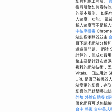
影片和線上商店。
搜尋引擎如何看待他
的基本規則。 如果
入速度」功能。 最後提
載入速度而不是載
中按摩排毒
Chrom
站訪客瀏覽器並由
目下請求網站分析和
道這個問題。 網站 
計算的，但成功費
格主要是針對布達佩
複雜的網站技術，因此
Vitals。 日誌用於 
URL 是否已被機器
站變更的影響，存取
影響他們點擊哪些結
外燴
外燴自助餐
婚
優化網頁可以包括編輯其
台中 整復
台中美式