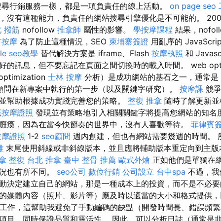
搜尋行銷服務一樣，都是一項負責任的線上活動。
on page seo
沒有這種能力，負責任的網站搜尋引擎優化是不可能的。 2009 年
 撥筋
nofollow
推拿師
屬性的影響。
學按摩課程
結果，nofol
市按摩
為了防止這種情況，SEO
柬埔寨簽證
用亂序的 JavaScrip
le seo教學
替代解決方案是 iframe、Flash
按摩執照
和 Javas
訊​​息，但不要忘記在頁面之間切換時的載入時間。 web optimi
timization
士林 按摩
分析）是成功網站的基石之一，通常是 sear
顧問在新專案中執行的第一步（以及關鍵字研究）。
按摩課
‍競
並幫助根據成功實踐完善您的策略。
整復 推拿
隨時了解更新並
底按摩證照
發現並有策略地引入相關關鍵字將提高您網站的知名
癱瘓，因為在當今快節奏的世界中，沒有人喜歡等待。
菲律賓
按摩證照
1-2
seo顧問
週內創建，但也有網站需要幾週的時間。 
雄
末尾使用斜線或非斜線版本，並且應將輔助版本重定向到主版
拿 整復
台北 推拿
臺中 整骨 推薦
歐式外燴
正如他們是單獨在
情況也有所不同。
seo公司
數位行銷
公司設立
台中spa
不過，我
動決定建立自己的網站，那是一種成本上的投資，而不是不必要
的媒體內容（照片、影片等）應及時以適當的大小和格式提供，
平台上工作，這幫助我避免了手動編碼的缺點（開發時間長、錯誤頻
項目，同時保證品質和靈活性。 因此，可以分析日誌（通常是