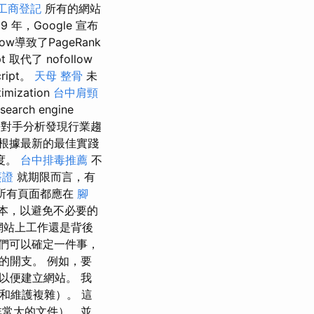
工商登記
所有的網站
，Google 宣布
low導致了PageRank
t 取代了 nofollow
cript。
天母 整骨
未
zation
台中肩頸
ch engine
爭對手分析發現行業趨
根據最新的最佳實踐
度。
台中排毒推薦
不
簽證
就期限而言，有
所有頁面都應在
腳
本，以避免不必要的
網站上工作還是背後
們可以確定一件事，
的開支。 例如，要
以便建立網站。 我
繁和維護複雜）。 這
非常大的文件），並