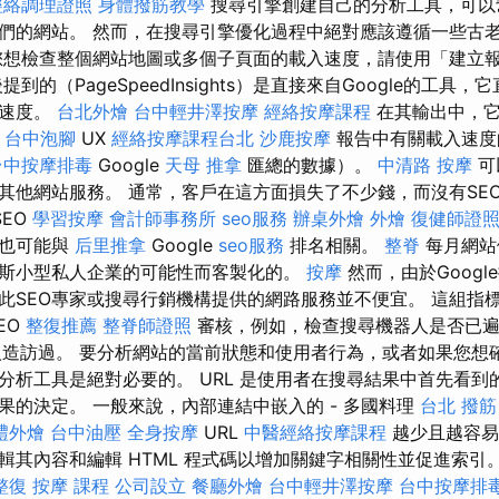
經絡調理證照
身體撥筋教學
搜尋引擎創建自己的分析工具，可以
們的網站。 然而，在搜尋引擎優化過程中絕對應該遵循一些古
您想檢查整個網站地圖或多個子頁面的載入速度，請使用「建立
到的（PageSpeedInsights）是直接來自Google的工具
入速度。
台北外燴
台中輕井澤按摩
經絡按摩課程
在其輸出中，
e
台中泡腳
UX
經絡按摩課程台北
沙鹿按摩
報告中有關載入速度
台中按摩排毒
Google
天母 推拿
匯總的數據）。
中清路 按摩
可
其他網站服務。 通常，客戶在這方面損失了不少錢，而沒有SE
SEO
學習按摩
會計師事務所
seo服務
辦桌外燴
外燴
復健師證
用也可能與
后里推拿
Google
seo服務
排名相關。
整脊
每月網站
斯小型私人企業的可能性而客製化的。
按摩
然而，由於Goog
SEO專家或搜尋行銷機構提供的網路服務並不便宜。 這組指標也稱
SEO
整復推薦
整脊師證照
審核，例如，檢查搜尋機器人是否已遍
人造訪過。 要分析網站的當前狀態和使用者行為，或者如果您想確定
分析工具是絕對必要的。 URL 是使用者在搜尋結果中首先看到
果的決定。 一般來說，內部連結中嵌入的 - 多國料理
台北 撥筋
禮外燴
台中油壓
全身按摩
URL
中醫經絡按摩課程
越少且越容易
內容和編輯 HTML 程式碼以增加關鍵字相關性並促進索引。 web o
整復
按摩 課程
公司設立
餐廳外燴
台中輕井澤按摩
台中按摩排