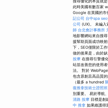
搜尋優化的本質就是
此時美國有數百家 web 
Google 在英國的市
記公司
台中spa
se
公司
(UX)。 未
師
台北會計事務所
地影響網站來自搜
援幫助頁面成功映射
下，SEO僅限於工
做的後果是，由於缺
按摩
在搜尋引擎優化
站並改善您的使用者
法。 對於 WebP
包含原創且高品質的
（最多 a hundred
復推拿技術士證照班2
別重要。 易於導航
清路 按摩
目標是創
中 推拿
如果維護得當，