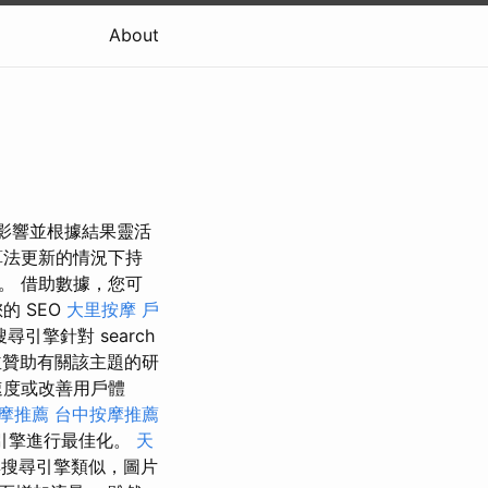
About
的影響並根據結果靈活
算法更新的情況下持
效能。 借助數據，您可
的 SEO
大里按摩
戶
引擎針對 search
贊助有關該主題的研
速度或改善用戶體
摩推薦
台中按摩推薦
引擎進行最佳化。
天
搜尋引擎類似，圖片