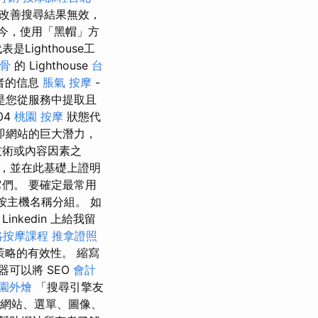
改善搜尋結果無效，
今，使用「黑帽」方
ighthouse工
整骨
的 Lighthouse
台
者的信息
脹氣 按摩
-
是您從服務中提取且
04
桃園 按摩
狀態代
即網站的巨大潛力，
技術或內容因素之
，並在此基礎上證明
們。 要確定最常用
- 按主機名稱分組。 如
kedin 上給我留
絡按摩課程
推拿證照
略的有效性。 縮寫
可以將 SEO
會計
園外燴
「搜尋引擎友
、網站、選單、圖像、