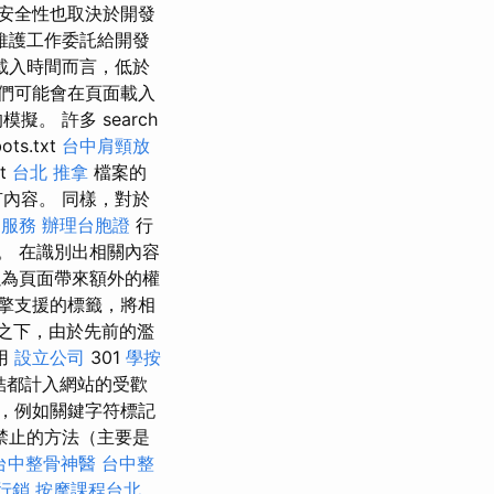
安全性也取決於開發
維護工作委託給開發
載入時間而言，低於
們可能會在頁面載入
 許多 search
ots.txt
台中肩頸放
xt
台北 推拿
檔案的
內容。 同樣，對於
o服務
辦理台胞證
行
L。 在識別出相關內容
為頁面帶來額外的權
擎支援的標籤，將相
之下，由於先前的濫
用
設立公司
301
學按
結都計入網站的受歡
，例如關鍵字符標記
擎禁止的方法（主要是
台中整骨神醫
台中整
行銷
按摩課程台北