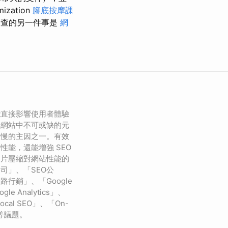
zation
腳底按摩課
檢查的另一件事是
網
能直接影響使用者體驗
為網站中不可或缺的元
緩慢的主因之一。有效
性能，還能增強 SEO
圖片壓縮對網站性能的
司」、「SEO公
行銷」、「Google
gle Analytics」、
cal SEO」、「On-
」等議題。