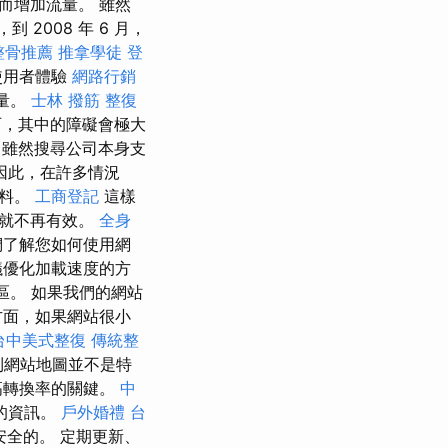
而增加流量。 雖然
到 2008 年 6 月，
整骨推薦
推拿學徒
登
使用者體驗
網路行銷
流量。
士林 撥筋
整復
石，其中的障礙會極大
雖然搜尋公司本身支
因此，在許多情況
材料。
工商登記
這樣
後就不再有效。
全身
們了解您如何使用網
議優化加載速度的方
地區。 如果我們的網站
方面，如果網站很小
台中美式整復
傳統整
則網站地圖並不是特
高轉換率的關鍵。
中
的資訊。
戶外婚禮
台
安全的。 定期更新、