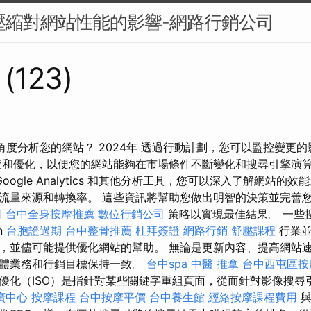
片壓縮對網站性能的影響-網路行銷公司
 (123)
o角度分析您的網站？ 2024年 透過行動計劃，您可以監控變更
查和優化，以便您的網站能夠在市場條件不斷變化和搜尋引擎演
oogle Analytics 和其他分析工具，您可以深入了解網站的
流量來源和轉換率。 這些資訊將幫助您做出明智的決策並完善您
司
台中全身按摩推薦
數位行銷公司
策略以實現最佳結果。 一些搜尋
on
台胞證過期
台中整骨推薦
杜拜簽證
網路行銷
舒壓課程
行業並
，並儘可能提供優化網站的幫助。 無論是更新內容、提高網站
整體業務和行銷目標保持一致。
台中spa
中醫 推拿
台中西屯區按
優化（ISO）是指針對某些關鍵字重組頁面，從而針對影像搜尋
廣中心
按摩課程
台中按摩平價
台中養生館
經絡按摩課程費用
與