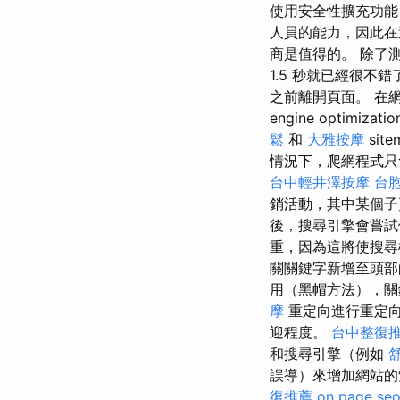
使用安全性擴充功能
人員的能力，因此在
商是值得的。 除了
1.5 秒就已經很不錯了
之前離開頁面。 在網
engine optimizati
鬆
和
大雅按摩
site
情況下，爬網程式
台中輕井澤按摩
台
銷活動，其中某個子
後，搜尋引擎會嘗試
重，因為這將使搜
關關鍵字新增至頭部
用（黑帽方法），關
摩
重定向進行重定
迎程度。
台中整復
和搜尋引擎（例如
誤導）來增加網站的
復推薦
on page se