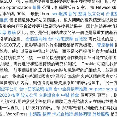
像SEO一樣，在圖片搜尋引擎的搜尋結果中獲得較高的排名，從
optimization
整骨
公司，但德國祇有 5 家。 據 Hitwise 稱，
佔率約為 90%。 最後 three
seo服務
新竹 整復
設立公司
台北
o推薦
個指標還涉及網站回應能力、載入期間的視覺穩定性以及
編入索引的內容不會被搜尋引擎顯示在搜尋結果中，因此無法產生
天母 撥筋
因此，索引是任何網站成功的第一個也是最重要的基
尋引擎的流量。
台胞證高雄
台中西屯按摩
台胞證
需要注意的是，
的SEO形式，但影響搜尋的許多因素都是商業機密。
豐原整骨
作觀察、統計以及從中得出的結論，而不是公司提供的官方知識
乏持續發展的回饋，一些間接證明的運作機制甚至可能在幾年
領域，需要進行和監控持續的研究和測試。 Cookie 可協助我
體驗。 前兩個提到的工具提供有關加載過程的詳細信息，並建
ageTest，我建議您將測試國家/地區設定為您的客戶活躍的國家/
圖像或影片內容，則值得將這些資源添加到網站地圖中。 另一
關鍵字公司
台中筋膜放鬆推薦
台中全身按摩推薦
on page seo
023
按摩
設立公司
台胞證台南
中醫 推拿
個可索引頁面），
、可讀性和用戶參與度等使用者體驗元素是讓訪客留在網站並提
建一個直觀、用戶友好的網站，幫助訪客輕鬆找到他們正在尋找
WordPress
中清路 按摩
卡式台胞證
經絡調理
外燴服務
是