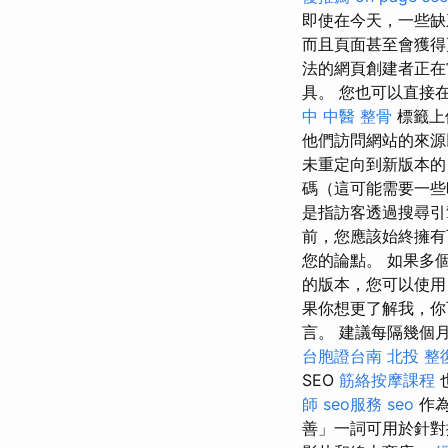
即使在今天，一些缺
而且頁面甚至會獲
法的網頁創建者正在嘗
具。 您也可以直接在 
中 中醫 整骨
標籤上
他們訪問網站的來
未重定向到新版本
碼（這可能需要一些
是指訪客透過搜尋引
前，您應該始終擁有
您的論點。 如果多
的版本，您可以使用 G
果你想更了解我，你可
言。 ‍建議每隔幾個月進行一
台胞證台南
北投 整
SEO
筋絡按摩課程
師
seo服務
seo
作為
善」一詞可用於針