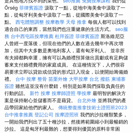
是其他地方找不到的菜色。
seo推薦
免費按摩課程
我們從
Őrség
菲律賓簽證
​​汲取了一點，從地中海美食中汲取了一
點，從匈牙利美食中汲取了一點，從國際美食中汲取了一
點。
西屯體態調整
按摩教學
天母 推拿
每個人都可以找到
適合自己的東西，當然我們也注重健康的生活方式。
seo服
務
台中西屯區按摩推薦
杜拜簽證
菲律賓簽證
斯洛維尼亞
人曾經一度落後，但現在他們的人數在過去幾年中再次增
加，但其中大多數是奧地利客人，還有匈牙利人。 並非所
有夫婦都夠幸運，擁有可以為婚禮預算做出貢獻或有足夠儲
蓄來支付婚禮費用的家庭成員。 在這種情況下，人們很容
易要求立即以貸款或信貸的形式註入現金，以便開始籌備婚
禮。
台中 按摩 整骨
苗栗外燴
大甲按摩
台北 撥筋
柬埔寨
簽證
雖然這並沒有什麼錯，特別是如果我們採取負責任的
行動的話。
新竹 按摩
按摩師證照
學按摩
最明智的解決方
案是保持耐心並儲蓄而不是藉貸。
台北外燴
並將我們的產
品帶回家給他們的家人。
傳統整復推拿技術士證照班2023
台中推拿推薦
登記公司
按摩證照班
我們的沙拉種類繁多，
一開始我們列出了五十種沙拉，然後將範圍縮小到最暢銷的
沙拉。 這是匈牙利最難的，想要得到優質的原料非常困