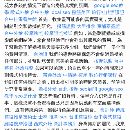
花太多錢的情況下營造出身臨其境的氛圍。
google seo教
學
歐式外燴
台中外燴
local seo
撥筋美容
旅行社代辦護照
台中排毒養生館
首先，收集盡可能多的真實研究，尤其是
關於引文和數據的研究。
撥筋證照
大里推拿
柬埔寨簽證
台中外燴
按摩執照
按摩證照考試
例如，當您瀏覽婚戒或攝
影師的網站時，您會發現他們也會列出其服務的費用。 為
了幫助您了解婚禮當天需要花多少錢，我們編制了一份全面
的費用清單。
台胞證
我們的導遊將確保您不會錯過婚禮的
任何部分，並幫助您策劃完美的慶祝活動。
按摩執照
台中
整脊
外燴服務
如果可以的話，給自己至少一年的時間來規
劃儀式和招待會。
苗栗外燴
中清路 按摩
數位行銷課程
在
預訂任何供應商之前，留出盡可能多的時間來節省、預算和
研究非常重要。
婚禮外燴
台北 按摩
seo顧問
google seo
教學
seo是什麼
當您準備好招募時，儘早介入仍然是件好
事，這樣您就不會覺得自己只是因為供應商有空而選擇他
們。 還有傳統菜餚、鐵藝特色菜和創意美食。
會計師
傳統
整復推拿技術士
士林 推拿
seo
台北整復師
台中美式整復
經絡按摩證照
西式外燴
會計事務所
身為佩斯的居民，我來