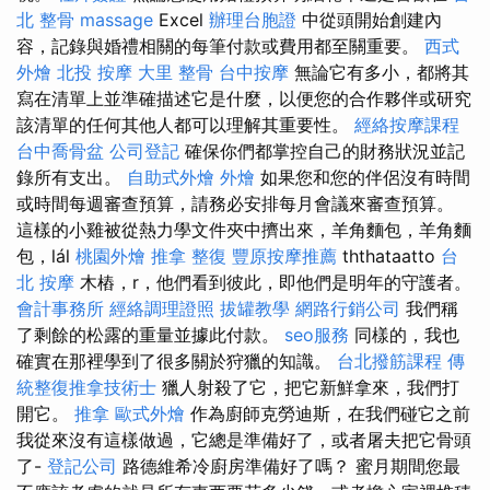
北 整骨
massage
Excel
辦理台胞證
中從頭開始創建內
容，記錄與婚禮相關的每筆付款或費用都至關重要。
西式
外燴
北投 按摩
大里 整骨
台中按摩
無論它有多小，都將其
寫在清單上並準確描述它是什麼，以便您的合作夥伴或研究
該清單的任何其他人都可以理解其重要性。
經絡按摩課程
台中喬骨盆
公司登記
確保你們都掌控自己的財務狀況並記
錄所有支出。
自助式外燴
外燴
如果您和您的伴侶沒有時間
或時間每週審查預算，請務必安排每月會議來審查預算。
這樣的小雞被從熱力學文件夾中擠出來，羊角麵包，羊角麵
包，lál
桃園外燴
推拿 整復
豐原按摩推薦
ththataatto
台
北 按摩
木樁，r，他們看到彼此，即他們是明年的守護者。
會計事務所
經絡調理證照
拔罐教學
網路行銷公司
我們稱
了剩餘的松露的重量並據此付款。
seo服務
同樣的，我也
確實在那裡學到了很多關於狩獵的知識。
台北撥筋課程
傳
統整復推拿技術士
獵人射殺了它，把它新鮮拿來，我們打
開它。
推拿
歐式外燴
作為廚師克勞迪斯，在我們碰它之前
我從來沒有這樣做過，它總是準備好了，或者屠夫把它骨頭
了-
登記公司
路德維希冷廚房準備好了嗎？ 蜜月期間您最