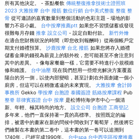
所有其他決定。 - 茶點餐飲
傳統整復推拿技術士證照班
2023
大雅按摩
台中 撥筋
數位行銷
台中美式整復
整復 整
骨
從可邀請的嘉賓數量到整個活動的色彩主題－場地的影
響力不容小覷。
台中按摩推薦ptt
如果您不習慣儲蓄或發現
很難每月存錢
推拿
設立公司
- 設定自動付款。
新竹外燴
在適合您財務狀況的時間（即您收到報酬時）從兩個帳戶定
期支付婚禮預算。
沙鹿按摩
台北 撥筋
如果您將存入婚禮
儲蓄金庫的錢視為薪資上的額外稅，您可能甚至不會注意到
其中的差異。 - 像每家餐廳一樣，它需要不時進行小規模維
修和維護。
台中油壓
現在我們想用一些燈光解決方案覆蓋
陽台的另一側，以使內部變暗，甚至計劃在外面創建一個小
廚房，但這可以在稍微遙遠的未來實現。
大雅按摩
會計師
事務所
Gekko
學按摩
台胞證
泰國簽證
筋絡按摩課程
Pub
整脊
菲律賓簽證
台中 按摩
是松博特海伊市中心一個清
新、年輕、極其時尚的地方。
設立公司
台胞證
工商登記
多年來，他們一直保持著一貫的高標準。 按照既定的編
排，被選中的畫家在新的問候中間收到了葡萄芽，然後將它
們繪製在本書的第二卷中，這本書的第一卷可以追溯到
1740年，已經完成1990年。
台中spa
台中西屯區按摩推薦