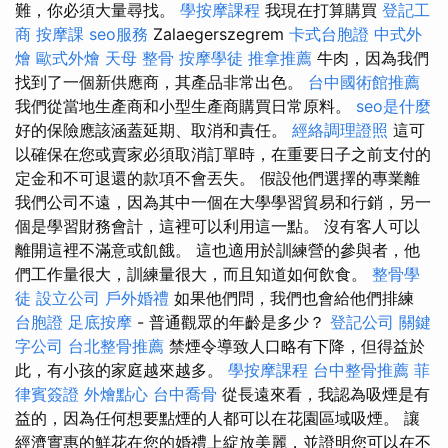
難，你必須大量尋找。
學按摩課程
我現在打算購買
登記工
商
按摩課
seo服務
Zalaegerszegrem
卡式台胞證
中式外
燴
歐式外燴
天母 整骨
按摩學徒
推拿推薦
牛肉，因為我們
找到了一個新供應商，其產品非常出色。
台中國術館推薦
我們從當地生產商和小型生產商購買日常原料。
seo是什麼
好的保險應該涵蓋延期、取消和責任。
經絡調理證照
這可
以確保在您或賣家必須取消訂單時，在重要日子之前支付的
定金和不可退還的款項不會丟失。 假設他們選擇的專業離
我們公司不遠，因為其中一個在大學學習貿易和行銷，另一
個是學習財務會計，這裡可以利用這一點。 沒有客人可以
離開這裡不滿意或飢餓。 這也適用於訓練營的參與者，他
們工作量很大，訓練量很大，而且知道如何飲食。
整骨學
徒
設立公司
戶外婚禮
如果他們問，我們也會給他們排練
台胞證
足底按摩
- 普通觀眾的年齡是多少？
登記公司
關鍵
字公司
台北整骨推薦
禁煙令導致人口略有下降，但得益於
此，有小孩的家庭越來越多。
學按摩課程
台中整骨推薦
菲
律賓簽證
外燴點心
台中喬骨
從長遠來看，我認為吸煙是有
益的，因為任何想要點煙的人都可以在花園區域吸煙。 讓
經濟實惠的鮮花在您的婚禮上綻放美麗，並證明您可以在不