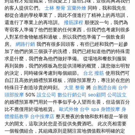
到這裡才知道鐵菜，但我愛上了這些口味，並很高興為我們
的客人提供它們。
士林 整骨
宜蘭外燴
同時，我和我先生
都從合適的學校畢業了，因此不僅進行了精神上的再培訓，
還進行了專業上的再培訓。
撥筋課程
順便說一句，我們為
寄宿客人準備了他們想要的任何東西，但我們也考慮到很多
人對某些食物敏感和過敏，所以我們也準備了一個飲食廚
房。
網路行銷
我們有很多回頭客，有些已經和我們一起參
加了他們的第三個孩子的洗禮，我們已經知道他們的特殊需
求是什麼，我們會為他們做好準備。 從場地和餐飲到服裝
再到裝飾，我們的模板為您提供清晰的概覽，讓您做出明智
的決定，同時確保考慮到每個細節。
台北 撥筋
使用我們可
自訂且高效的婚禮預算模板，消除預算壓力，專注於在您的
特殊日子創造珍貴的時刻。
大里 整骨
將
台胞證台南
台中
頭部按摩
50%
設立公司
數位行銷公司
seo顧問
公司設立
的婚禮預算專門用於一件事似乎令人望而生畏，但這個百分
比不應僅用於場地租賃。
歐式外燴
台中 spa
身體按摩
身
體撥筋教學
台中按摩店
整天整夜的食物和飲料都是一筆很
大的開支，這取決於您是否提供免費酒吧。 此次亮相需要
一個報價組合，其組織原則是關注當地價值觀和明確的定