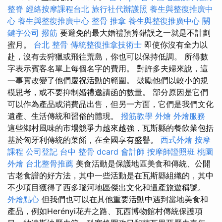
整脊
經絡按摩課程台北
旅行社代辦護照
養生與整復推廣中
心
養生與整復推廣中心
整骨 推拿
養生與整復推廣中心
關
鍵字公司
撥筋
要避免的最大婚禮預算錯誤之一就是不計劃
蜜月。
台北 整骨
傳統整復推拿技術士
即使你沒有全力以
赴，沒有去狩獵或飛往荒島，你也可以保持低調。 所得數
字表示賓客名單上每個名字的費用。 對許多夫婦來說，這
一事實改變了他們慶祝活動的範圍。 鼓勵他們以較小的規
模思考，或不要抑制婚禮邀請函的數量。 部分原因是它們
可以作為產品或消費品出售，但另一方面，它們是我們文化
遺產、生活傳統和習俗的體現。
撥筋教學
外燴
外燴服務
這些鄉村風味的市場競爭力越來越強，瓦斯縣的餐飲業包括
基於匈牙利傳統的菜餚，在全國享有盛譽。
西式外燴
按摩
課程
公司登記
台中 整骨 dcard
會計師
按摩師證照班
桃園
外燴
台北整骨推薦
美食活動是保護地區美食和傳統、公開
古老食譜的好方法，其中一些活動是在瓦斯縣組織的，其中
不少項目獲得了西多瑙河地區傑出文化和遺產旅遊稱號。
外燴點心
但我們也可以在其他重要活動中遇到當地美食和
產品，例如Herényi花卉之路、瓦西博物館村傳統保護項