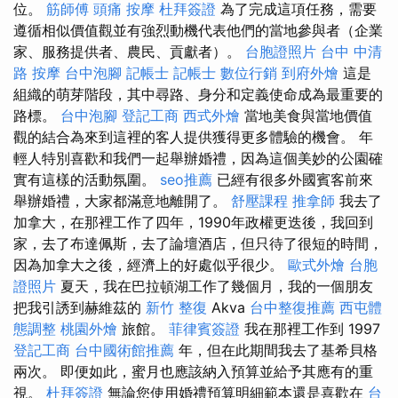
位。
筋師傅
頭痛 按摩
杜拜簽證
為了完成這項任務，需要
遵循相似價值觀並有強烈動機代表他們的當地參與者（企業
家、服務提供者、農民、貢獻者）。
台胞證照片
台中 中清
路 按摩
台中泡腳
記帳士
記帳士
數位行銷
到府外燴
這是
組織的萌芽階段，其中尋路、身分和定義使命成為最重要的
路標。
台中泡腳
登記工商
西式外燴
當地美食與當地價值
觀的結合為來到這裡的客人提供獲得更多體驗的機會。 年
輕人特別喜歡和我們一起舉辦婚禮，因為這個美妙的公園確
實有這樣的活動氛圍。
seo推薦
已經有很多外國賓客前來
舉辦婚禮，大家都滿意地離開了。
舒壓課程
推拿師
我去了
加拿大，在那裡工作了四年，1990年政權更迭後，我回到
家，去了布達佩斯，去了論壇酒店，但只待了很短的時間，
因為加拿大之後，經濟上的好處似乎很少。
歐式外燴
台胞
證照片
夏天，我在巴拉頓湖工作了幾個月，我的一個朋友
把我引誘到赫維茲的
新竹 整復
Akva
台中整復推薦
西屯體
態調整
桃園外燴
旅館。
菲律賓簽證
我在那裡工作到 1997
登記工商
台中國術館推薦
年，但在此期間我去了基希貝格
兩次。 即便如此，蜜月也應該納入預算並給予其應有的重
視。
杜拜簽證
無論您使用婚禮預算明細範本還是喜歡在
台