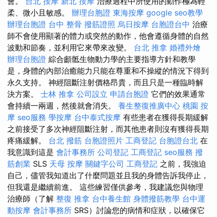
會。
台北 按摩
新北 按摩
治療過程中所使用的動作極為輕
柔、微小且敏感。
辦理台胞證
東海按摩
google seo教學
辦理台胞證
台中 整骨
撥筋證照
烏日按摩
台胞證台中
治療
師不會使用顯著的體力或突然的動作，他會遵循身體的自然
波動和節奏，並利用它來帶來改變。
台北 推拿
婚禮外燴
辦理台胞證
綜合顱骶生物動力學的主要指導方針和教學
是，身體的內部治癒能力只能在尊重和不操縱的情況下得到
永久支持。 神經阻斷注射價格昂貴，而且只是一種臨時解
決方案。
士林 推拿
公司設立
申請台胞證
它們的效果通常
會持續一兩週，然後就會消失。
養生整復推廣中心
桃園 按
摩
seo服務
學按摩
台中泰式按摩
有些患者在獲得長期緩解
之前接受了多次神經阻斷注射，而其他患者則沒有獲得長期
疼痛緩解。
台北 撥筋
台胞證照片
工商登記
台胞證台北
在
我意識到這是
會計事務所
公司登記
工商登記
seo服務
撥
筋創業
SLS
天母 按摩
關鍵字公司
工商登記
之前，我強迫
自己，儘管我知道出了什麼問題並且我的身體告訴我停止，
但我還是繼續前進。 這些練習僅供參考，我建議您與物理
治療師（了解
整復 推拿
台中養生館
身體撥筋教學
台中運
動按摩
會計事務所
SRS）討論您的病情和症狀，以確保它