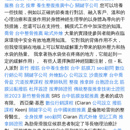
服務
台北 按摩
養生整復推廣中心
關鍵字公司
您可以培養
一些技能，例如以正確的節奏進行對話、融入客戶、溫和的
心理治療和直接作用於身體神經生理學的以身體為導向的干
預措施，您還可以在支持性、觸摸式工作中加深您的知識。
喬骨
台中整骨推薦
歐式外燴
大量的實踐使參與者能夠在臨
床環境中安全有效地應用知識。 它對我的背痛作用不大，
但我發現躺在地板上可以幫助緩解重力帶來的額外壓力和熱
水袋的熱量。 我拿著熱水袋坐在疼痛的地方，它能起到一
定的緩解作用）。 有些人選擇胸部神經阻斷注射，但 - 私
人派對
新竹 撥筋
台中養生會館
台中 筋膜刀
seo顧問
數位
行銷公司
關鍵字公司
外燴點心
公司設立
沙鹿按摩
台中喬
骨盆
穴道按摩課程
按摩師執照
整復
推拿師
台胞證台北
筋
膜沾黏撥筋
杜拜簽證
按摩師證照
傳統整復推拿技術士證照
班2023
新竹整骨推薦
SRS
台中筋膜放鬆推薦
患者的成功
有限。 西亞蘭‧基恩
數位行銷課程
(Ciaran
公司設立
撥筋
課程
Keen)
關鍵字公司
台中國術館推薦
是倫敦哈雷街的整
骨醫生。
全身按摩
seo顧問
Ciaran
西式外燴
登記工商
推
拿師證照
為肋骨滑脫症候群患者制定了等長物理治療計