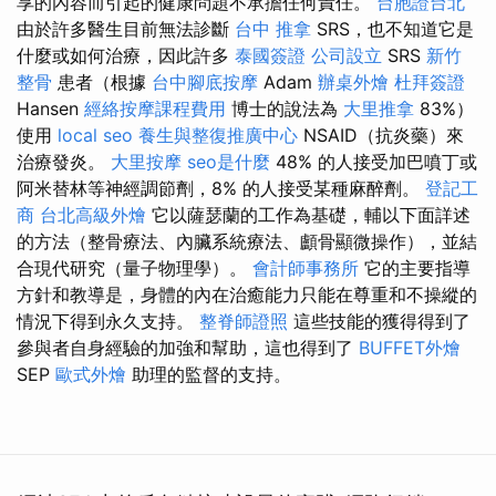
享的內容而引起的健康問題不承擔任何責任。
台胞證台北
由於許多醫生目前無法診斷
台中 推拿
SRS，也不知道它是
什麼或如何治療，因此許多
泰國簽證
公司設立
SRS
新竹
整骨
患者（根據
台中腳底按摩
Adam
辦桌外燴
杜拜簽證
Hansen
經絡按摩課程費用
博士的說法為
大里推拿
83%）
使用
local seo
養生與整復推廣中心
NSAID（抗炎藥）來
治療發炎。
大里按摩
seo是什麼
48% 的人接受加巴噴丁或
阿米替林等神經調節劑，8% 的人接受某種麻醉劑。
登記工
商
台北高級外燴
它以薩瑟蘭的工作為基礎，輔以下面詳述
的方法（整骨療法、內臟系統療法、顱骨顯微操作），並結
合現代研究（量子物理學）。
會計師事務所
它的主要指導
方針和教導是，身體的內在治癒能力只能在尊重和不操縱的
情況下得到永久支持。
整脊師證照
這些技能的獲得得到了
參與者自身經驗的加強和幫助，這也得到了
BUFFET外燴
SEP
歐式外燴
助理的監督的支持。