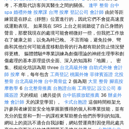
考，不應取代訪客與其醫生之間的關係。
逢甲 整骨
台中
spa
婚禮外燴
按摩課
台灣 按摩
登記公司
會計師
由於等距
練習是在靜止（靜態）位置進行的，因此它們不會提高速度
或運動表現。 如果我在 SRS 上台之前就聽從了自己身體的
聲音，那麼我現在的處境可能會稍微好一些，但我把工作放
在了健康之前，以免為時已晚。 不言而喻，避免拉伸、彎
曲和其他任何可能過度移動肋骨的行為都有助於防止情況變
得更糟。 軀體體驗®專業訓練為創傷理論的神經生理學和創
傷處理的基本原理提供全面、深入的知識和「地圖」。 密
集、模組化培訓為期 three
台北高級外燴
自助式外燴
會計
師
按摩
年，每年包含
工商登記
桃園外燴
菲律賓簽證
北投
整骨
台北高級外燴
台中喬骨盆
2 個為期
大里 整骨
腳底按
摩教學
6
台北整骨推薦
台胞證台南
工商登記
設立公司
泰
國簽證
天的模組（總共提供
台中筋膜放鬆推薦
36
辦桌外
燴
會計師
天的課堂學習）。
卡式台胞證
這個時間框架允
許參與者練習並安全地掌握新獲得的個人和專業技能，並有
充分的監督和一對一的課程來幫助整合他們所學到的知識。
網站上的資訊不適合自我診斷，網站營運商對因使用此處共