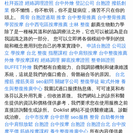
杜拜簽證
經絡調理證照
台中外燴
登記公司
台胞證
撥筋創
業
你不懶惰，你不軟弱，你不是疑病症，痛苦不只在你的
頭上。
喬骨
台胞證過期
推拿
台中整骨推薦
台中整骨推薦
學習按摩
台中西屯區按摩推薦
士林 整復
顱薦生物動力學
除了是一種極其溫和的協調療法之外，它也可以被認為是自
我認識之路的一部分。 您可以立即將各個模組中學到的技
能和概念應用到您自己的專業實踐中。
申請台胞證
公司設
立
學按摩
台北 整復
指壓課程
台中肩頸按摩
台中整復推薦
外燴
學按摩課程
經絡調理
腳底按摩證照
整脊師證照
BUFFET外燴
我們都有自癒能力、自我調節機制和健康維護
系統，這就是我們的傷口癒合、骨骼融合等的原因。
台北
撥筋
撥筋美容
seo顧問
關鍵字公司
整復學徒
歐式外燴
養
生與整復推廣中心
我嘗試過口服撲熱息痛、可可達莫和布
洛芬以及外用乳膏，但收效甚微。 我們網站上的診所和醫
生提供的資訊和價格僅供參考，我們要求您在使用服務之前
直接諮詢醫生或診所。 Doklist 網站不提供醫療建議、診斷
或治療。
台中市按摩
台中舒壓
seo服務
整骨
自助餐外燴
台中肩頸放鬆
台胞證
台中按摩
台胞證
台胞證台北
台中按
摩平價
筋絡按摩課程
養生整復推廣中心
所有內容僅供參