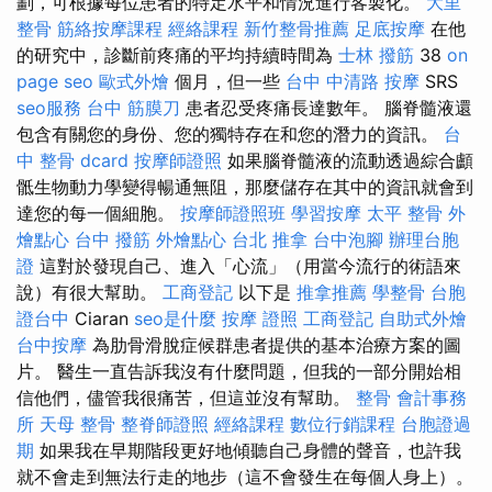
劃，可根據每位患者的特定水平和情況進行客製化。
大里
整骨
筋絡按摩課程
經絡課程
新竹整骨推薦
足底按摩
在他
的研究中，診斷前疼痛的平均持續時間為
士林 撥筋
38
on
page seo
歐式外燴
個月，但一些
台中 中清路 按摩
SRS
seo服務
台中 筋膜刀
患者忍受疼痛長達數年。 腦脊髓液還
包含有關您的身份、您的獨特存在和您的潛力的資訊。
台
中 整骨 dcard
按摩師證照
如果腦脊髓液的流動透過綜合顱
骶生物動力學變得暢通無阻，那麼儲存在其中的資訊就會到
達您的每一個細胞。
按摩師證照班
學習按摩
太平 整骨
外
燴點心
台中 撥筋
外燴點心
台北 推拿
台中泡腳
辦理台胞
證
這對於發現自己、進入「心流」（用當今流行的術語來
說）有很大幫助。
工商登記
以下是
推拿推薦
學整骨
台胞
證台中
Ciaran
seo是什麼
按摩 證照
工商登記
自助式外燴
台中按摩
為肋骨滑脫症候群患者提供的基本治療方案的圖
片。 醫生一直告訴我沒有什麼問題，但我的一部分開始相
信他們，儘管我很痛苦，但這並沒有幫助。
整骨
會計事務
所
天母 整骨
整脊師證照
經絡課程
數位行銷課程
台胞證過
期
如果我在早期階段更好地傾聽自己身體的聲音，也許我
就不會走到無法行走的地步（這不會發生在每個人身上）。