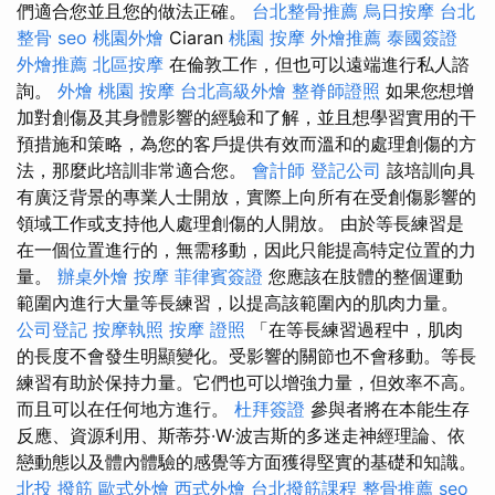
們適合您並且您的做法正確。
台北整骨推薦
烏日按摩
台北
整骨
seo
桃園外燴
Ciaran
桃園 按摩
外燴推薦
泰國簽證
外燴推薦
北區按摩
在倫敦工作，但也可以遠端進行私人諮
詢。
外燴
桃園 按摩
台北高級外燴
整脊師證照
如果您想增
加對創傷及其身體影響的經驗和了解，並且想學習實用的干
預措施和策略，為您的客戶提供有效而溫和的處理創傷的方
法，那麼此培訓非常適合您。
會計師
登記公司
該培訓向具
有廣泛背景的專業人士開放，實際上向所有在受創傷影響的
領域工作或支持他人處理創傷的人開放。 由於等長練習是
在一個位置進行的，無需移動，因此只能提高特定位置的力
量。
辦桌外燴
按摩
菲律賓簽證
您應該在肢體的整個運動
範圍內進行大量等長練習，以提高該範圍內的肌肉力量。
公司登記
按摩執照
按摩 證照
「在等長練習過程中，肌肉
的長度不會發生明顯變化。受影響的關節也不會移動。等長
練習有助於保持力量。它們也可以增強力量，但效率不高。
而且可以在任何地方進行。
杜拜簽證
參與者將在本能生存
反應、資源利用、斯蒂芬·W·波吉斯的多迷走神經理論、依
戀動態以及體內體驗的感覺等方面獲得堅實的基礎和知識。
北投 撥筋
歐式外燴
西式外燴
台北撥筋課程
整骨推薦
seo