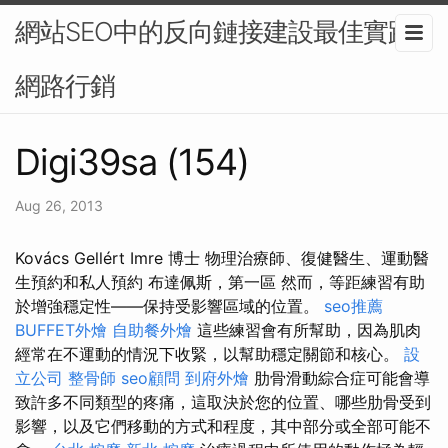
網站SEO中的反向鏈接建設最佳實踐-
網路行銷
Digi39sa (154)
Aug 26, 2013
Kovács Gellért Imre 博士 物理治療師、復健醫生、運動醫
生預約和私人預約 布達佩斯，第一區 然而，等距練習有助
於增強穩定性——保持受影響區域的位置。
seo推薦
BUFFET外燴
自助餐外燴
這些練習會有所幫助，因為肌肉
經常在不運動的情況下收緊，以幫助穩定關節和核心。
設
立公司
整骨師
seo顧問
到府外燴
肋骨滑動綜合症可能會導
致許多不同類型的疼痛，這取決於您的位置、哪些肋骨受到
影響，以及它們移動的方式和程度，其中部分或全部可能不