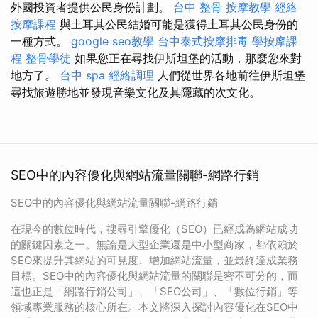
外國投資者提供公民身份計劃。
台中 整骨
按摩教學
經絡
按摩課程
與土耳其公民結婚可能是獲得土耳其公民身份的
一種方式。
google seo教學
台中泰式按摩排毒
學按摩課
程
整骨學徒
如果您正在尋找伊斯坦堡的活動，那麼您來對
地方了。
台中 spa
經絡調理
人們從世界各地前往伊斯坦堡
尋找旅遊勝地並發現音樂文化及其隱藏的次文化。
SEO中的內容優化與網站流量關聯-網路行銷
SEO中的內容優化與網站流量關聯-網路行銷
在現今的數位時代，搜尋引擎優化（SEO）已經成為網站成功
的關鍵因素之一。無論是大型企業還是中小型商家，都依賴於
SEO來提升其網站的可見度、增加網站流量，並最終達成業務
目標。SEO中的內容優化與網站流量的關聯是密不可分的，而
這也正是「網路行銷公司」、「SEO公司」、「數位行銷」等
領域專業服務的核心所在。本文將深入探討內容優化在SEO中