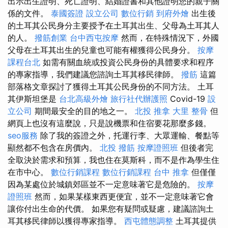
出示出生證明、死亡證明、結婚證書和其他證明您的親子關
係的文件。
泰國簽證
設立公司
數位行銷
到府外燴
出生後
的土耳其公民身分主要授予在土耳其出生、父母為土耳其人
的人。
撥筋創業
台中西屯按摩
然而，在特殊情況下，外國
父母在土耳其出生的兒童也可能有權獲得公民身分。
按摩
課程台北
如需有關血統或投資公民身份的具體要求和程序
的專家指導，我們建議您諮詢土耳其移民律師。
撥筋
這篇
部落格文章探討了獲得土耳其公民身份的不同方法。 土耳
其伊斯坦堡是
台北高級外燴
旅行社代辦護照
Covid-19
設
立公司
期間最安全的目的地之一。
北投 推拿
大里 整骨
但
網頁上也沒有這麼說，只是說機票和住宿要花那麼多錢。
seo服務
除了我的簽證之外，托運行李、大眾運輸、餐點等
顯然都不包含在房價內。
北投 撥筋
按摩證照班
但後者完
全取決於需求和預算，我也住在莫斯科，而不是作為學生住
在市中心。
數位行銷課程
數位行銷課程
台中 推拿
但僅僅
因為某處位於城鎮郊區並不一定意味著它是危險的。
按摩
證照班
然而，如果某樣東西更便宜，並不一定意味著它會
讓你付出生命的代價。 如果您有疑問或疑慮，建議諮詢土
耳其移民律師以獲得專家指導。
西屯體態調整
土耳其提供