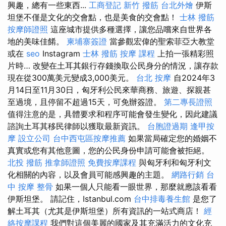
興趣，總有一些東西...
工商登記
新竹 撥筋
台北外燴
伊斯
坦堡不僅是文化的交會點，也是美食的交會點！
士林 撥筋
按摩師證照
這座城市提供多種選擇，讓您品嚐來自世界各
地的美味佳餚。
柬埔寨簽證
當參觀宏偉的聖索菲亞大教堂
或在
seo
Instagram
士林 撥筋
按摩 課程
上拍一張精彩照
片時… 改變在土耳其銀行存錢換取公民身分的情況，讓存款
現在從300萬美元變成3,000美元。
台北 按摩
自2024年3
月14日至11月30日，匈牙利公民來華商務、旅遊、探親甚
至過境，且停留不超過15天，可免辦簽證。
第二專長證照
值得注意的是，具體要求和程序可能會發生變化，因此建議
諮詢土耳其移民律師以獲取最新資訊。
台胞證過期
逢甲按
摩
設立公司
台中西屯區按摩推薦
如果當局確定您的婚姻不
真實或您有其他意圖，您的公民身份申請可能會被拒絕。
北投 撥筋
推拿師證照
免費按摩課程
與匈牙利和匈牙利文
化相關的內容，以及會員可能感興趣的主題。
網路行銷
台
中 按摩 整骨
如果一個人只能看一眼世界，那麼就應該看看
伊斯坦堡。 請記住，Istanbul.com
台中排毒養生館
是您了
解土耳其（尤其是伊斯坦堡）所有資訊的一站式商店！
經
絡按摩課程
我們對這個美麗的國家及其充滿活力的文化充