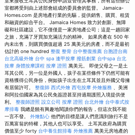
室來接收土耳其公民身份申請並管理其事務，所有這些辦公
室都將受到由上述部會組成的委員會的監督。 Jamaica-
Homes.com 是房地產行業的先驅，提供銷售、購買、租賃
和融資的綜合平台。 Jamaica Homes 致力於創新、無障
礙和社區建設，它不僅僅是一家房地產公司；這是一趟回家
之旅，充滿了牙買加充滿活力的精神。 如果房產在 500 年
內未出售，則購買價值超過 25 萬美元的房產，而不是最初
估計的 one hundred
整復 整骨
台中整復推薦
台胞證台南
台北高級外燴
台中 spa
逢甲按摩
撥筋創業
台中spa
台北
按摩
身體按摩課程
按摩 證照
萬美元。 即使父母之一是土
耳其公民，另一位是外國人，孩子在某些條件下仍然可能有
資格獲得公民身份，例如孩子出生在土耳其並且外國父母擁
有居留許可。
整復師
西式外燴
西屯按摩
外燴服務
、美洲
和阿拉伯國家為其公民免簽證甚至持過期護照入境提供便
利。
整復師證照
設立公司
按摩 證照
台北外燴
台中泰式按
摩排毒
我總是饒有興趣地閱讀你們的報告，但這次我不能
一言不發。
外燴點心
他們的目標是讓人們意識到旅行不是
百萬富翁的特權，其他人也可以享受。 土耳其政府為購買
價值至少 forty
台中養生館排毒
外燴推薦
萬美元房地產的