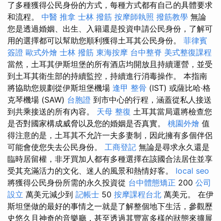
了多種獲得公民身份的方式，每種方式都有自己的具體要求
和流程。
中醫 推拿
士林 撥筋
按摩師執照
撥筋教學
無論
您是透過婚姻、出生、入籍還是投資申請公民身份，了解可
用的選擇都可以幫助您順利獲得土耳其公民身份。
菲律賓
簽證
歐式外燴
士林 撥筋
東海按摩
台中整脊
美式整復課程
當然，土耳其伊斯坦堡的所有酒店均開放且持續運營，並受
到土耳其衛生部的持續監控，持續進行消毒操作。 本指南
將協助您規劃從伊斯坦堡機場
逢甲 整骨
(IST) 或薩比哈·格
克琴機場 (SAW)
台胞證
到市中心的行程，涵蓋從私人接送
到共乘接送的所有內容。
天母 整復
土耳其當局還將檢查您
是否對國家構成威脅以及您的婚姻是否真實。
桃園外燴
值
得注意的是，土耳其不允許一夫多妻制，因此擁有多個伴侶
可能會使您失去公民身份。
工商登記
無論是尋求永久還是
臨時居留權，非牙買加人都有多種選擇在該國合法居住並享
受其充滿活力的文化、迷人的風景和熱情好客。
local seo
將獲得公民身份所需的永久投資從
台中體態矯正
200
公司
設立
萬美元減少到
記帳士
50
按摩課程台北
萬美元。 在伊
斯坦堡做的最好的事情之一就是了解整個地下生活，參觀歷
史悠久且神奇的音樂廳，甚至透過其豐富多樣的狀態來擴展