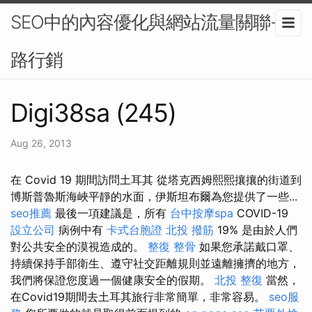
SEO中的內容優化與網站流量關聯-網
路行銷
Digi38sa (245)
Aug 26, 2013
在 Covid 19 期間訪問土耳其 從塔克西姆熙熙攘攘的街道到
博斯普魯斯海峽平靜的水面，伊斯坦布爾為您提供了一些...
seo推薦
最後一項建議是，所有
台中按摩spa
COVID-19
設立公司
病例中有
卡式台胞證
北投 撥筋
19% 是由於人們
對公共安全的漠視造成的。
整復 整骨
如果您承諾戴口罩、
持續保持手部衛生、遵守社交距離規則並遠離擁擠的地方，
我們將保證您度過一個健康安全的假期。
北投 整復
當然，
在Covid19期間去土耳其旅行非常簡單，非常容易。
seo服