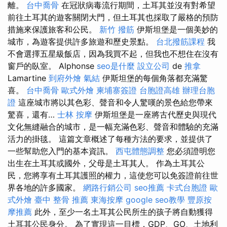
離。
台中喬骨
在冠狀病毒流行期間，土耳其並沒有對希望
前往土耳其的遊客關閉大門，但土耳其也採取了嚴格的預防
措施來保護旅客和公民。
新竹 撥筋
伊斯坦堡是一個美妙的
城市，為遊客提供許多旅遊和歷史景點。
台北撥筋課程
我
不會選擇五星級飯店，因為我買不起，但我也不想住在沒有
窗戶的臥室。 Alphonse
seo是什麼
設立公司
de
推拿
Lamartine
到府外燴
氣結
伊斯坦堡的每個角落都充滿驚
喜。
台中喬骨
歐式外燴
柬埔寨簽證
台胞證高雄
辦理台胞
證
這座城市將以其色彩、聲音和令人驚嘆的景色給您帶來
驚喜，還有…
士林 按摩
伊斯坦堡是一座將古代歷史與現代
文化無縫融合的城市，是一幅充滿色彩、聲音和體驗的充滿
活力的掛毯。 這篇文章概述了每種方法的要求，並提供了
一些幫助您入門的基本資訊。
西屯體態調整
您必須證明您
出生在土耳其或國外，父母是土耳其人。 作為土耳其公
民，您將享有土耳其護照的權力，這使您可以免簽證前往世
界各地的許多國家。
網路行銷公司
seo推薦
卡式台胞證
歐
式外燴
臺中 整骨 推薦
東海按摩
google seo教學
豐原按
摩推薦
此外，至少一名土耳其公民所生的孩子將自動獲得
土耳其公民身分。 為了實現這一目標，GDP、GO、土地利