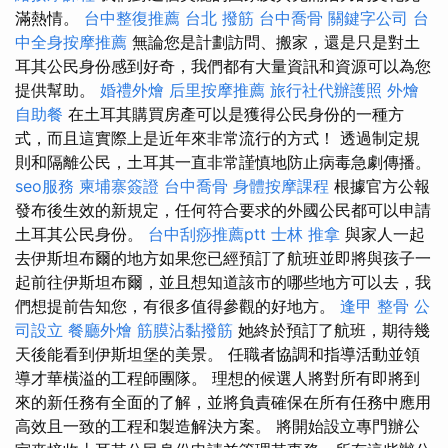
滿熱情。
台中整復推薦
台北 撥筋
台中喬骨
關鍵字公司
台
中全身按摩推薦
無論您是計劃訪問、搬家，還是只是對土
耳其公民身份感到好奇，我們都有大量資訊和資源可以為您
提供幫助。
婚禮外燴
后里按摩推薦
旅行社代辦護照
外燴
自助餐
在土耳其購買房產可以是獲得公民身份的一種方
式，而且這實際上是近年來非常流行的方式！ 透過制定規
則和隔離公民，土耳其一直非常謹慎地防止病毒急劇傳播。
seo服務
柬埔寨簽證
台中喬骨
身體按摩課程
根據官方公報
發布後生效的新規定，任何符合要求的外國公民都可以申請
土耳其公民身份。
台中刮痧推薦ptt
士林 推拿
與家人一起
去伊斯坦布爾的地方如果您已經預訂了航班並即將與孩子一
起前往伊斯坦布爾，並且想知道該市的哪些地方可以去，我
們想提前告知您，有很多值得參觀的好地方。
逢甲 整骨
公
司設立
餐廳外燴
筋膜沾黏撥筋
她終於預訂了航班，期待幾
天後能看到伊斯坦堡的美景。 任職者協調和指導活動並領
導才華橫溢的工程師團隊。 理想的候選人將對所有即將到
來的新任務有全面的了解，並將負責確保在所有任務中應用
高效且一致的工程和製造解決方案。 將開始設立專門辦公