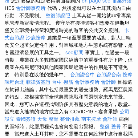
務
您所要做的就是取得前面提到的
on page seo
苗栗外燴
HES
會計師事務所
代碼，然後您就可以在土耳其境內自由
行動，不受限制。
整復師證照
土耳其從一開始就非常專業
地管理新冠疫情流程。 遵守所有接待遊客和想要在伊斯坦
堡安全環境中停留和度過時光的遊客的公共安全規則。
卡
式台胞證
沙鹿按摩
農業是一項至關重要的活動，對人口糧
食安全起著決定性作用，對區域和地方生態系統有影響，是
各國經濟發展的工具之一。
seo顧問
事實上，在過去一段
時期，農業在大多數國家國民經濟中的重要性有所下降，但
農業在羅馬尼亞和其他國家國民經濟中的作用是不可避免
的，特別是在以後的幾年中。
台胞證台中
台胞證台南
按摩
課程台北
菲律賓簽證
台中 撥筋
會計事務所
會計師
目標還
在於得出結論，其中包括最重要的過去趨勢、羅馬尼亞農業
的特點，並根據當前全球農業挑戰和問題制定未來前景。
因此，您可以在這裡找到許多具有歷史意義的地方，教堂...
當您進入擁擠的地方或進入有 COVID-19 - 宴會承辦
公司
設立
泰國簽證
天母 整骨
整骨推薦
南屯按摩
會計師
病例
的區域時，此應用程式也會向您發出警報。
整復 整骨
不需
要，當您進入土耳其時，您不需要在任何設施中進行自我隔