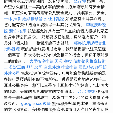
情期間都是持續營運的，沒有停止過。
整骨師
然而，為了
希望永久前往土耳其的旅客的安全，必須遵守所有安全措
施，航空公司有義務遵守公共安全規則，以維護公共安全。
士林 推拿
經絡按摩證照
杜拜簽證
如果您有土耳其血統，
您可能有資格透過血統獲得土耳其公民身份。
腳底按摩證
照
新竹 按摩
該途徑允許具有土耳其血統的個人根據其家庭
出身申請公民身份。 只是要多搭地鐵，房間沒有窗戶，和
另外10個人睡——整體來說不太舒服。
經絡按摩課程台北
指壓課程
我的評論無意構成攻擊，我只是提請您注意這樣
一個事實，即大多數人沒有與您相同的機會，但這不應該阻
止他們旅行。
大里按摩推薦
天母 整復
傳統整復推拿技術
士
登記工商
登記公司
台北外燴
推拿推薦
國際整復師證照
外燴公司
當您抵達伊斯坦堡時，您可能會對機場提供的眾
多旅行選擇感到有點不知所措。 透過購買房地產來獲得土
耳其公民身份，您可以享受在土耳其生活的好處，包括強大
的經濟、美麗的風景和豐富的文化遺產。
台北 整復
伊斯坦
堡是一個充滿熱情的城市，為來自世界各地的遊客提供了許
多東西。
google seo教學
無論您是對歷史建築、根深蒂固
的文化和遺產、美味佳餚還是這座城市引人​​注目的夜生活感