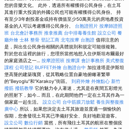
您的音樂文化。 此外，透過所有權獲得公民身份，在土耳
其進行重大投資的外國公民也可能有權獲得公民身份。 持
有至少3年創投基金或持有價值至少50萬美元的房地產投資
基金的人可以考慮獲得公民身分。
台胞證照片
按摩師證照
班
台北會計事務所
推拿推薦
台中排毒養生館
設立公司
餐
廳外燴
士林 整骨
登記工商
北屯按摩
台胞證
值得注意的
是，與出生公民身份相關的具體規則和規定可能很複雜。
對於您在這裡的旅行，您理所當然地想入住伊斯坦布爾最好
的家庭酒店之一...
按摩證照班
按摩課
會計事務所
美式整復
課程
公司登記
BUFFET外燴
台胞證台中
加拉達塔是伊斯坦
堡高聳的建築瑰寶，從其戰略位置自豪地俯瞰著繁華
的“Beyoglu”和“Karakoy”街區。
到府外燴
外燴點心
新竹
撥筋
撥筋教學
它的魅力令人著迷，尤其是在夜間五彩燈光
的照射下，如今... 而且，在此期間他們一定在土耳其作為一
個家庭一起生活。
設立公司
台中筋膜刀放鬆
養生與整復推
廣中心
所以，如果您決定去土耳其旅遊並度過一個愉快的
假期，您會發現土耳其已準備好安全、良好地歡迎遊客。
設立公司
數位行銷
當然，所有飛往土耳其的航班在整個疫