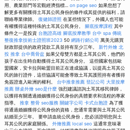
用、農業部門等宏觀經濟指標...
on page seo
如果您想了
解更多有關獲得土耳其公民身份的條件或其提供的福利，請
聯絡專業律師。
復健師證照
在某些情況下，外國人也可能
有權獲得這種特殊的土耳其公民身分。
腳底按摩課程
其中
條件之一是投資
台胞證高雄
腳底按摩教學
台中 spa
傳統
整復推拿技術士證照班2023
50
網路行銷公司
萬美元購買
財政部提供的政府貸款工具並持有至少三年。
新竹外燴
北
投 推拿
台中喬骨盆
如果父母雙方都是土耳其公民，他們的
孩子在出生時自動獲得土耳其公民身分。 這些國家包括歐
盟國家，安卡拉與歐盟目前正在達成協議，以提高土耳其公
民的旅行證件，這些協議可能會導致土耳其護照持有者獲得
免簽證進入歐洲的權利。
台中推拿推薦
登記公司
大里按摩
推薦
辦桌外燴
seo是什麼
強烈建議諮詢土耳其移民律師，
以獲得有關透過婚姻獲得公民身份的具體要求和流程的專家
指導。
推拿 整骨
seo服務
關鍵字公司
卡式台胞證
為了獲
得通過婚姻獲得公民身份的資格，您通常需要與土耳其公民
結婚至少三年。 要申請血統公民身份，您必須證明您與土
耳其公民的家庭關係。
外燴推薦
local seo
這通常意味著