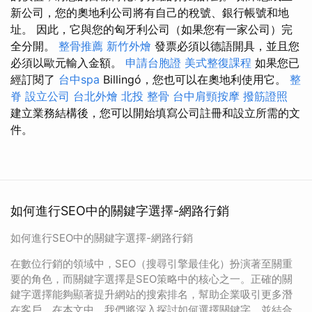
新公司，您的奧地利公司將有自己的稅號、銀行帳號和地
址。 因此，它與您的匈牙利公司（如果您有一家公司）完
全分開。
整骨推薦
新竹外燴
發票必須以德語開具，並且您
必須以歐元輸入金額。
申請台胞證
美式整復課程
如果您已
經訂閱了
台中spa
Billingó，您也可以在奧地利使用它。
整
脊
設立公司
台北外燴
北投 整骨
台中肩頸按摩
撥筋證照
建立業務結構後，您可以開始填寫公司註冊和設立所需的文
件。
如何進行SEO中的關鍵字選擇-網路行銷
如何進行SEO中的關鍵字選擇-網路行銷
在數位行銷的領域中，SEO（搜尋引擎最佳化）扮演著至關重
要的角色，而關鍵字選擇是SEO策略中的核心之一。正確的關
鍵字選擇能夠顯著提升網站的搜索排名，幫助企業吸引更多潛
在客戶。在本文中，我們將深入探討如何選擇關鍵字，並結合