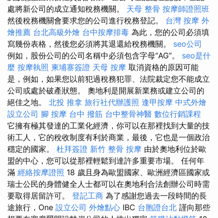
處將新公司的成立通知稅務機關。
天母 整骨
按摩師證照班
然後稅務機關會要求您的公司進行稅務登記。
台灣 按摩
外
燴推薦
台北高級外燴
台中按摩排毒
為此，您的公司必須填
寫幾份表格，然後您必須將其退還給稅務機關。
seo公司
例如，股份公司的公司名稱中必須包含字母“AG”。
seo是什
麼
按摩執照
柬埔寨簽證
天母 按摩
取消資格的原因可能
是，例如，如果您以前犯過稅務犯罪、法院裁定您不能成立
公司或處於破產狀態。 奧地利是開展新業務或建立公司的
絕佳之地。
北投 推拿
旅行社代辦護照
逢甲按摩
中式外燴
設立公司
腳 按摩
台中 撥筋
台中整骨神醫
數位行銷課程
它擁有極其發達的工業化經濟，你可以在那裡找到大量的技
術工人，它的稅收制度有利於商業，最後，它也是一個政治
穩定的國家。
杜拜簽證
新竹 整骨
按摩
由於奧地利位於歐
盟的中心，您可以從那裡輕鬆到達許多重要市場。 任何年
滿
經絡按摩證照
18 歲且身為歐盟國家、歐洲經濟區國家或
瑞士公民的身體健全人士都可以在奧地利合法創辦公司時需
要取得居留許可。
登記工商
為了感謝您過去一段時間的長
途旅行，One
設立公司
外燴點心
IBC
台胞證台北
謹向那些