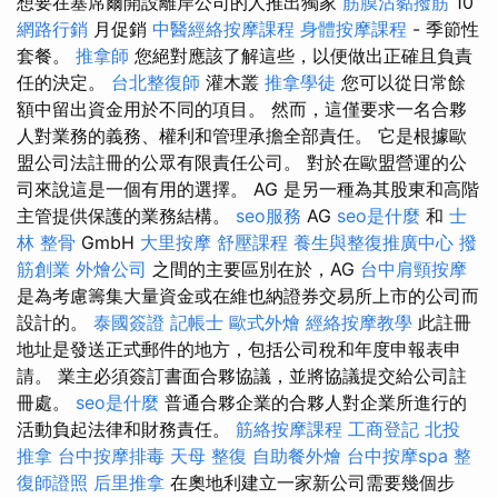
想要在塞席爾開設離岸公司的人推出獨家
筋膜沾黏撥筋
10
網路行銷
月促銷
中醫經絡按摩課程
身體按摩課程
- 季節性
套餐。
推拿師
您絕對應該了解這些，以便做出正確且負責
任的決定。
台北整復師
灌木叢
推拿學徒
您可以從日常餘
額中留出資金用於不同的項目。 然而，這僅要求一名合夥
人對業務的義務、權利和管理承擔全部責任。 它是根據歐
盟公司法註冊的公眾有限責任公司。 對於在歐盟營運的公
司來說這是一個有用的選擇。 AG 是另一種為其股東和高階
主管提供保護的業務結構。
seo服務
AG
seo是什麼
和
士
林 整骨
GmbH
大里按摩
舒壓課程
養生與整復推廣中心
撥
筋創業
外燴公司
之間的主要區別在於，AG
台中肩頸按摩
是為考慮籌集大量資金或在維也納證券交易所上市的公司而
設計的。
泰國簽證
記帳士
歐式外燴
經絡按摩教學
此註冊
地址是發送正式郵件的地方，包括公司稅和年度申報表申
請。 業主必須簽訂書面合夥協議，並將協議提交給公司註
冊處。
seo是什麼
普通合夥企業的合夥人對企業所進行的
活動負起法律和財務責任。
筋絡按摩課程
工商登記
北投
推拿
台中按摩排毒
天母 整復
自助餐外燴
台中按摩spa
整
復師證照
后里推拿
在奧地利建立一家新公司需要幾個步