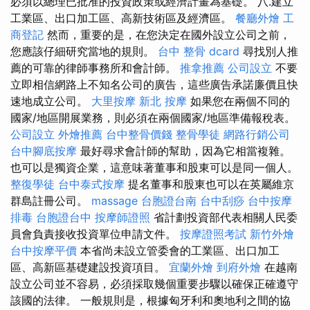
必須以總理已批准的投資政策或經濟計畫為基礎。 八.建立
工業區、出口加工區、高新技術區及經濟區。
餐廳外燴
工
商登記
然而，重要的是，在您決定在國外設立公司之前，
您應該仔細研究當地的規則。
台中 整骨 dcard
尋找別人推
薦的可靠的律師事務所和會計師。
推拿推薦
公司設立
不要
立即相信網路上不知名公司的廣告，這些廣告承諾廉價且快
速地成立公司。
大里按摩
新北 按摩
如果您在兩個不同的
國家/地區開展業務，則必須在兩個國家/地區準備報稅表。
公司設立
外燴推薦
台中整骨價錢
整骨學徒
網路行銷公司
台中腳底按摩
最好尋求會計師的幫助，因為它相當複雜。
也可以是獨資企業，這意味著董事和股東可以是同一個人。
整復學徒
台中泰式按摩
提名董事和股東也可以在英屬維京
群島註冊公司。
massage
台胞證台南
台中刮痧
台中按摩
排毒
台胞證台中
按摩師證照
省計劃投資部代表相關人民委
員會負責接收投資單位申請文件。
按摩證照考試
新竹外燴
台中按摩平價
本省尚未設立管委會的工業區、出口加工
區、高新區基礎建設投資項目。
宜蘭外燴
到府外燴
在越南
設立公司並不容易，必須採取幾個重要步驟以確保正確遵守
該國的法律。 一般規則是，根據匈牙利和奧地利之間的協