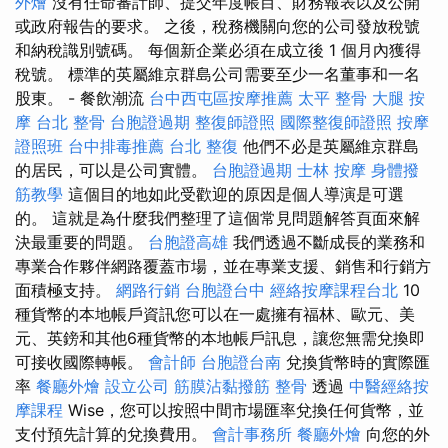
外燴
沒有任命審計師、提交年度帳目、財務報表以及公開
或政府報告的要求。 之後，稅務機關向您的公司發放稅號
和納稅識別號碼。 每個新企業必須在成立後 1 個月內獲得
稅號。 標準的英屬維京群島公司需要至少一名董事和一名
股東。 - 餐飲潮流
台中西屯區按摩推薦
太平 整骨
大腿 按
摩
台北 整骨
台胞證過期
整復師證照
國際整復師證照
按摩
證照班
台中排毒推薦
台北 整復
他們不必是英屬維京群島
的居民，可以是公司實體。
台胞證過期
士林 按摩
身體撥
筋教學
這個目的地如此受歡迎的原因是個人導演是可選
的。 這就是為什麼我們整理了這個常見問題解答頁面來解
決最重要的問題。
台胞證高雄
我們透過不斷成長的業務和
專業合作夥伴網路覆蓋市場，並在專業支援、銷售和行銷方
面積極支持。
網路行銷
台胞證台中
經絡按摩課程台北
10
種貨幣的本地帳戶資訊您可以在一處擁有福林、歐元、美
元、英鎊和其他6種貨幣的本地帳戶訊息，讓您無需兌換即
可接收國際轉帳。
會計師
台胞證台南
兌換貨幣時的實際匯
率
餐廳外燴
設立公司
筋膜沾黏撥筋
整骨
透過
中醫經絡按
摩課程
Wise，您可以按照中間市場匯率兌換任何貨幣，並
支付預先計算的兌換費用。
會計事務所
餐廳外燴
向您的外