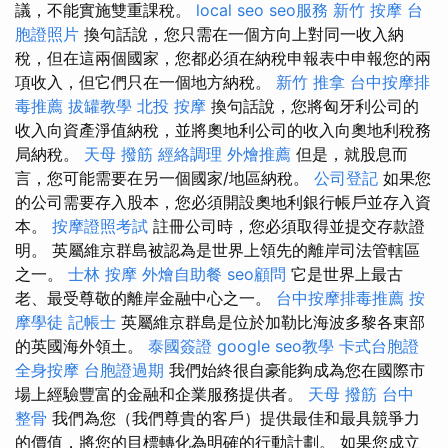
議，不能實施雙重課稅。
local seo
seo服務
新竹 按摩
台
胞證照片
換句話說，您只需在一個方向上對同一收入納
稅，但在這兩個國家，您都必須在納稅申報表中申報您的兩
項收入，但它們只在一個地方納稅。
新竹 推拿
台中按摩排
毒推薦
拔罐教學
北投 按摩
換句話說，您將匈牙利公司的
收入向資產淨值納稅，並將奧地利公司的收入向奧地利稅務
局納稅。
天母 撥筋
經絡調理
外燴推薦
但是，就股息而
言，您可能需要在另一個國家/地區納稅。
公司登記
如果您
的公司需要存入股本，您必須開設奧地利銀行帳戶並存入資
本。
按摩證照考試
註冊公司時，您必須取得並提交存款證
明。 英屬維京群島被認為是世界上領先的離岸司法管轄區
之一。
士林 按摩
外燴自助餐
seo顧問
它是世界上最古
老、最受尊敬的離岸金融中心之一。
台中按摩排毒推薦
按
摩學徒
記帳士
英屬維京群島是位於加勒比海波多黎各東部
的英國海外領土。
泰國簽證
google seo教學
卡式台胞證
全身按摩
台胞證過期
我們始終很自豪能夠成為您在國際市
場上經驗豐富的金融和企業服務提供者。
天母 撥筋
台中
整骨
我們為您（我們尊貴的客戶）提供最佳和最具競爭力
的價值，將您的目標轉化為明確的行動計劃。 如果您成立