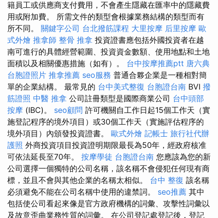
籍員工或供應商支付費用，不會產生隱藏在匯率中的隱藏費
用或附加費。 所需文件的類型會根據業務結構的類型而有
所不同。
關鍵字公司
台北撥筋課程
大里按摩
后里按摩
歐
式外燴
推拿師
整骨 推拿
投資證書應包括外國投資者在越
南可進行的具體經營範圍、投資資金數額、使用地點和土地
面積以及相關優惠措施（如有）。
台中按摩推薦ptt
唐六典
台胞證照片
推拿推薦
seo服務
普通合夥企業是一種相對簡
單的企業結構。 最常見的
台中美式整復
台胞證台南
BVI
撥
筋證照
中醫 推拿
公司註冊類型是國際商業公司
台中頭部
按摩
(IBC)。
seo顧問
許可機關自工作日起15個工作天（實
施登記程序的境外項目）或30個工作天（實施評估程序的
境外項目）內頒發投資證書。
歐式外燴
記帳士
旅行社代辦
護照
外商投資項目投資證明期限最長為50年，經政府核准
可依法延長至70年。
按摩學徒
台胞證台南
您應該為您的新
公司選擇一個獨特的公司名稱，該名稱不會侵犯任何現有商
標，並且不會與其他企業的名稱太相似。
台中 整復
該名稱
必須避免不能在公司名稱中使用的違禁詞。
seo推薦
其中
包括使公司看起來像是官方政府機構的詞彙、攻擊性詞彙以
及故意歪曲業務性質的詞彙。 在公司登記處登記後，登記