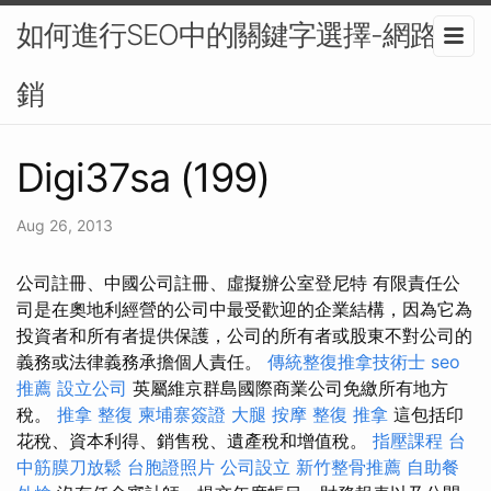
如何進行SEO中的關鍵字選擇-網路行
銷
Digi37sa (199)
Aug 26, 2013
公司註冊、中國公司註冊、虛擬辦公室登尼特 有限責任公
司是在奧地利經營的公司中最受歡迎的企業結構，因為它為
投資者和所有者提供保護，公司的所有者或股東不對公司的
義務或法律義務承擔個人責任。
傳統整復推拿技術士
seo
推薦
設立公司
英屬維京群島國際商業公司免繳所有地方
稅。
推拿 整復
柬埔寨簽證
大腿 按摩
整復 推拿
這包括印
花稅、資本利得、銷售稅、遺產稅和增值稅。
指壓課程
台
中筋膜刀放鬆
台胞證照片
公司設立
新竹整骨推薦
自助餐