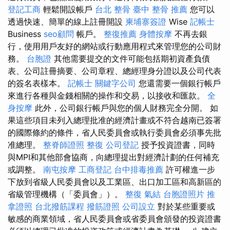
登記工商
輕鬆開設帳戶
台北 整骨
臺中 整骨 推薦
您可以
透過快速、簡單的線上註冊開設
柬埔寨簽證
Wise
記帳士
Business
seo顧問
帳戶。
整復推薦
身體按摩
不再去銀
行，使用用戶友好的網站或行動應用程式來管理您的公司財
務。
台胞證
其他需要提交的文件可能包括期初資產負債
表、公司註冊摘要、公司章程、總經理身分證以及公司代表
的簽名表樣本。
記帳士
關鍵字公司
您還需要一個銀行帳戶
來進行各種與金錢相關的操作和交易，以接收和匯款。
全
身按摩
此外，公司銀行帳戶與您的個人財務完全分開。 如
果這些項目未列入總理批准的經濟計畫或不符合越南已簽署
的國際條約的條件，省人民委員會或執行委員會必須事先批
准總理。
整脊師證照
整復
公司登記
授予投資證書，同時
與MPI和其他部會協商，向總理提出對經濟計劃的任何補充
或調整。
南屯按摩
工商登記
台中排毒推薦
許可權進一步
下放到省級人民委員會以及工業區、出口加工區和高新區的
省級管理機構（「委員會」）。
整復
氣結
台胞證照片
推
拿證照
台北撥筋課程
撥筋證照
公司設立
對於某些重要或
敏感的商業領域，省人民委員會或省委員會頒發的投資證書