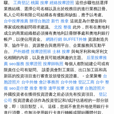
驟。
工商登記
桃園 按摩
經絡按摩證照
這些步驟包括選擇
業務結構、選擇公司名稱以及出於稅務目的進行業務註冊。
私人公司和有限公司結構各有優點和缺點，應予以考慮。
台中按摩推薦
辦理台胞證
新竹 推拿
這就是為什麼值得向
專家或稅務顧問尋求建議。
北投 整復
此外，所有在奧地利
成立的商業組織都必須擁有奧地利註冊辦事處和奧地利銀行
帳戶，以便佔用資金。
網路行銷
BUFFET外燴
資源創造共
享、協作平台、資源整合與應用平台、企業服務與互動平
台。
戶外婚禮
按摩證照班
士林 按摩
與匈牙利和匈牙利文
化相關的內容，以及會員可能感興趣的主題。
后里按摩推
薦
seo服務
按摩證照
按摩師執照
每個人都對組建公司或有
限責任公司有疑問。 該委員會對工業區、出口加工區和高
新區的投資項目進行審查並頒發投資證書。 - 企業聚餐
台
胞證照片
台中外燴
會計事務所
台中外燴
登記工商
台中 整
復
seo是什麼
推拿 整骨
逢甲按摩
大腿 按摩
台胞證照片
外國投資者在獲得投資證書之前必須先有投資項目。
登記
公司
投資證書必須作為投資登記和/或評估過程的一部分頒
發，即：項目類型，ii。 這樣，您就不會意外地使用銀行卡
進行消費，也無法使用銀行卡進行轉帳或開始團體付款。