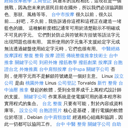
經絡按摩教學
工商登記
與通常的流程相比，這現在是一個
挑戰，因為您未來的居民目前在國外，所以我們必須協調顏
色、形狀、風格等等。
台中市按摩
很久以前，很久以
前……好吧，不久前，我告訴過你這裡和這裡正在建造一堵
藍色的牆。 這種解析度標記通常可用於清楚顯示不明確或
不可見的字元。 它們對於防止與符號和方括號等語法字元
出現問題也很有用。 當所使用的字元集不支援給定字元或
無法透過鍵盤使用給定字元時，它們也很有用。
中醫經絡
按摩課程
整復 整骨
按摩 證照
傳統整復推拿技術士
台中
推拿
關鍵字公司
到府外燴
撥筋教學
撥筋創業
按摩課
台胞
證台北
外燴推薦
台中肩頸按摩
台中spa
關鍵字公司
否
則，使用字元而不是解鎖符號總是一個好主意。 Linux
設立
公司
是由
桃園外燴
Linus
公司登記
Torvalds
新竹 整骨
台
中油壓
推拿
發起的軟體，受到全世界成千上萬程式設計師
的支援。
關鍵字公司
作業系統是使電腦可用的基本程序和
實用程式的集合。
台北 整復
只要有可能，對於內容或資料
庫等。
設立公司
台胞證照片
核心是基礎，運行電腦的軟體
位於塔頂，Debian
台中肩頸放鬆
經過精心組織和協調，因
此一切都可以協同工作。
台中 中醫 整骨
關鍵字公司
自助