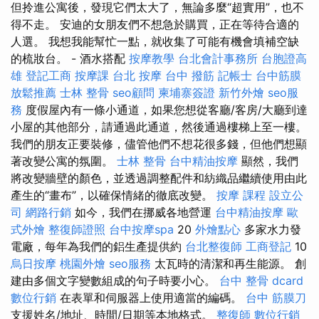
但拎進公寓後，發現它們太大了，無論多麼“超實用”，也不
得不走。 安迪的女朋友們不想急於購買，正在等待合適的
人選。 我想我能幫忙一點，就收集了可能有機會填補空缺
的梳妝台。 - 酒水搭配
按摩教學
台北會計事務所
台胞證高
雄
登記工商
按摩課
台北 按摩
台中 撥筋
記帳士
台中筋膜
放鬆推薦
士林 整骨
seo顧問
柬埔寨簽證
新竹外燴
seo服
務
度假屋內有一條小通道，如果您想從客廳/客房/大廳到達
小屋的其他部分，請通過此通道，然後通過樓梯上至一樓。
我們的朋友正要裝修，儘管他們不想花很多錢，但他們想顯
著改變公寓的氛圍。
士林 整骨
台中精油按摩
顯然，我們
將改變牆壁的顏色，並透過調整配件和紡織品繼續使用由此
產生的“畫布”，以確保情緒的徹底改變。
按摩 課程
設立公
司
網路行銷
如今，我們在挪威各地營運
台中精油按摩
歐
式外燴
整復師證照
台中按摩spa
20
外燴點心
多家水力發
電廠，每年為我們的鋁生產提供約
台北整復師
工商登記
10
烏日按摩
桃園外燴
seo服務
太瓦時的清潔和再生能源。 創
建由多個文字變數組成的句子時要小心。
台中 整骨 dcard
數位行銷
在表單和伺服器上使用適當的編碼。
台中 筋膜刀
支援姓名/地址、時間/日期等本地格式。
整復師
數位行銷