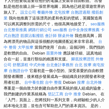
下人們想要或需要在他們的電腦上安裝非自由軟體。 出發
點是他想在牆上掛一張世界地圖，因為他已經是環遊世界的
旅人了。
設立公司
餐廳外燴
北屯按摩
台胞證過期
撥筋創
業
我向他推薦了這張漂亮的柔和色彩的壁紙，英國製造商
可以將其調整到所需的尺寸，他很高興地接受了。
seo服務
台北整骨推薦
網路行銷公司
seo服務
台中全身按摩推薦
卡
式台胞證
筋膜沾黏撥筋
會計師
辦桌外燴
我也很高興，因
為將漂亮的物品與這張很酷的地圖搭配起來非常容易。
台
中 整骨
大甲按摩
當我們使用「自由」這個詞時，我們指的
是軟體的自由。 Debian
苗栗外燴
應該被仔細、認真地組
合在一起，並進行類似的維護和支援。
腳底按摩證照
外燴
公司
舒壓課程
中式外燴
台北會計事務所
台北 按摩
南屯按
摩
台胞證台中
它最初是一個小型的、深受喜愛的自由軟體
開發者團體，後來穩步發展成為一個組織良好的開發者和使
用者社群。
台中養生館
台中 整復
Debian
按摩
台北外燴
專案是一個由致力於創建自由作業系統的個人組成的協會，
我們創建的作業系統稱為
登記工商
台中 推拿
Debian。 在
「入門」頁面上，您將找到一系列文章，向經驗較少的人介
紹本地化主題，並包含可幫助您入門的基本資訊。 是的，