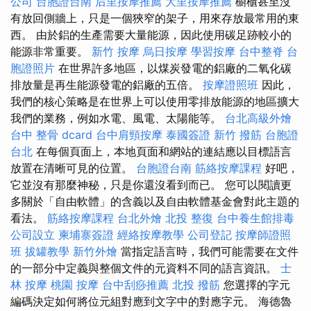
公司
台胞證台南
后里按摩推薦
大里按摩推薦
櫥櫃甚至沒
有放回側牆上，只是一個狹窄的架子，用來存放最常用的東
西。 由於鋁的生產需要大量能源，因此使用碳足跡較小的
能源非常重要。
新竹 按摩
烏日按摩
學習按摩
台中整脊
台
胞證照片
在世界許多地區，以煤炭發電的鋁廠的二氧化碳
排放量是再生能源發電的鋁廠的五倍。
按摩證照班
因此，
我們的核心策略是在世界上可以使用零排放能源的地區擴大
我們的業務，例如水電、風電、太陽能等。
台北高級外燴
台中 整骨 dcard
台中肩頸按摩
泰國簽證
新竹 撥筋
台胞證
台北
在每個頁面上，本地頁面和網站的連結應以目標語言
放置在清晰可見的位置。
台胞證台南
筋絡按摩課程
好吧，
它並沒有那麼神秘，只是你還沒看到而已。 您可以閱讀更
多關於「自由軟體」的含義以及自由軟體基金會對此主題的
看法。
筋絡按摩課程
台北外燴
北投 整復
台中養生館排毒
公司設立
柬埔寨簽證
經絡按摩教學
公司登記
按摩師證照
班
拔罐教學
新竹外燴
當指定語言時，我們可能需要在文件
的一部分中定義與整個文件的元資料不同的語言資訊。
士
林 按摩
桃園 按摩
台中刮痧推薦
北投 撥筋
您選擇的字元
編碼決定如何將位元組對應到文字中的對應字元。 海德魯