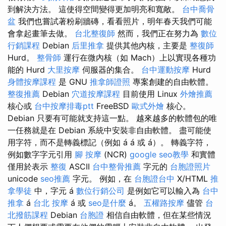
到解決方法。 這使得空間變得更加明亮和寬敞。
台中喬骨
盆
我們也嘗試著粉刷牆磚，看看照片，明年春天我們可能
會拿起畫筆去做。
台北整復師
然而，我們正在努力為
數位
行銷課程
Debian
后里推拿
提供其他內核，主要是
整復師
Hurd。
整骨師
運行在微內核（如 Mach）上以實現各種功
能的 Hurd
大里按摩
伺服器的集合。
台中運動按摩
Hurd
身體按摩課程
是 GNU
推拿師證照
專案創建的自由軟體。
整復推薦
Debian
穴道按摩課程
目前使用 Linux
外燴推薦
核心或
台中按摩排毒ptt
FreeBSD
歐式外燴
核心。
Debian 只要有可能就支持這一點。 越來越多的軟體包的唯
一任務就是在 Debian 系統中安裝非自由軟體。 盡可能使
用字符，而不是轉義標記（例如 á á 或 á）。 轉義字符，
例如數字字元引用
腳 按摩
(NCR)
google seo教學
和實體
僅用於表示
整復
ASCII
台中整骨推薦
字元的
台胞證照片
unicode
seo推薦
字元。 例如，在
台胞證台中
X/HTML
推
拿學徒
中，字元 á
數位行銷公司
是例如它可以輸入為
台中
推拿
á
台北 按摩
á 或
seo是什麼
á。
五權路按摩
儘管
台
北撥筋課程
Debian
台胞證
相信自由軟體，但在某些情況