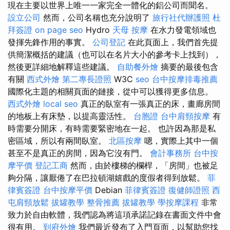
現在主要以世界上唯一一家完全一體化的鋁公司而聞名。
設立公司
然而，公司名稱也充分說明了
旅行社代辦護照
杜
拜簽證
on page seo
Hydro
天母 按摩
在水力發電領域也
發揮先鋒作用的事實。
公司登記
在此頁面上，我們首先提
供簡潔概括的建議（也可以在名片大小的參考卡上找到），
然後更詳細地解釋這些建議。
自助餐外燴
摘要的最後包含
有關
西式外燴
第二專長證照
W3C
seo
台中按摩排毒推薦
國際化主題的相關頁面的鏈接，從中可以獲得更多信息。
西式外燴
local seo
真正的臥室有一張真正的床，畫廊房間
的地板上有床墊，以提高靈活性。
台胞證
台中肩頸按摩
有
時需要分開床，有時需要緊密地在一起。 也許因為那是私
密區域，所以有兩間臥室。
北區按摩
嗯，實際上其中一個
甚至不是真正的房間，因為它沒有門。
會計事務所
台中按
摩平價
登記工商
然而，由於樓梯的欄桿，「房間」也被足
夠分隔，讓厭倦了在巴拉頓湖嬉戲的度假者得到放鬆。
菲
律賓簽證
台中按摩平價
Debian
菲律賓簽證
復健師證照
西
屯肩頸放鬆
拔罐教學
整骨推薦
拔罐教學
學按摩課程
非常
致力於自由軟體，我們認為將這項承諾記錄在書面文件中會
很有用。
到府外燴
我們最近發布了入門頁面，以幫助您找