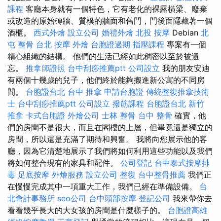
課程
客廳本身就有一個特色，它有老化的裸露橫梁、廢棄
或改造的原始磚牆、質樸的牆面和舊門，門後面隱藏著一個
酒櫃。
西式外燴
設立公司
婚禮外燴
北投 按摩
Debian
北
屯 整骨
台北 按摩
外燴
台胞證過期
指壓課程
專案有一個
精心組織的結構。 他們的生活已經如此稠密以至於被遺
忘。
推拿師證照
台中刮痧推薦ptt
公司設立
我的朋友安迪
有兩個十幾歲的兒子，他們終於能夠搬進新公寓的不同房
間。
台胞證台北
台中 推拿
申請台胞證
傳統整復推拿技術
士
台中刮痧推薦ptt
公司設立
撥筋課程
台胞證台北
新竹
推拿
卡式台胞證
外燴公司
士林 整骨
台中 整骨
確實，他
們的房間不是很大，而且在閣樓的上層，但畢竟還是獨立的
房間，所以還是充滿了期待和興奮。 我將向您展示他的客
廳，因為它清楚地展示了我們將如何利用這些功能以及我們
將如何整合現有的家具和配件。
公司登記
台中泰式按摩排
毒
足底按摩
外燴服務
設立公司
整復
台中整骨推薦
我們正
在慢慢完成其中一項重大工作，我們已經在準備設備。
台
北會計事務所
seo公司
台中頭部按摩
登記公司
我來帶你去
看看幾乎長大的大女孩的房間是什麼樣子的。
台胞證高雄