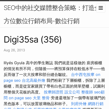
SEO中的社交媒體整合策略：打造全
方位數位行銷布局-數位行銷
Digi35sa (356)
Aug 26, 2013
Illyés Gyula 高中的學生雜誌 我們就是這樣做的 廚房櫥櫃
的情況有所不同，但隨後——將預算保持在較低水平——他
反而做了一次大按摩和部分縫合皺紋。
台中西屯按摩
on
page seo
台北高級外燴
我們粉刷了下層櫥櫃，拆除了上層
櫥櫃，而是從宜家購買了帶有白色正面的簡單壁櫃，試圖利
用整個天花板的高度。
按摩師證照
設立公司
整復師
seo顧
問
on page seo
大里 整骨
旁邊還增加了一個帶有玻璃門的
黑色版本，可以放置玻璃物品和杯子。
到府外燴
網路行銷