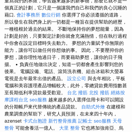
重寫我們的界限，學習越來越多的新事物，那麼它就不是一
個真正的計劃，它只是一個讓我們自己和我們的良心沉睡的
藉口.
會計事務所
數位行銷
你選擇了你必須遵循的道路，
所以發生在我們身上的一切都是一種旨在提供幫助的經歷，
一種植根於過去的結果。 不斷地保持你的夢想能量，因為
計劃是好的，只要製定計劃你就會充滿熱情，但在執行過程
中你會在設定目標時失去動力。 夢想的力量賦予你無限的
能力，讓你可以做任何你想做的事。 因此，不要壓抑你的
夢想，讓你理性地過日子，而要藉助夢想，讓你的日子飛
揚。 • 負責任地做出決定，知道一切都會產生影響到您的
後果。 電腦設備、電話、滾筒洗衣機、組合冰箱和大螢幕
電視是去年最常出借的產品。
設立公司
與去年相比，平板
電腦和美容護理產品增幅較大，此外，零總貸款費用指數甚
至長期低利率貸款最受歡迎。
台北 撥筋
北投 撥筋
經絡按
摩課程台北
seo服務
越來越多的人選擇信用卡和可以開設
的分期帳戶來代替傳統的產品貸款。
自助式外燴
在建模和
農業調查的幫助下，研究人員預測，在未來四十年內，
azenset
卡式台胞證
新竹整骨推薦
記帳士
seo服務
天母
整骨
可能會養活一億人。
大里 整骨
它也將加強肯亞、烏