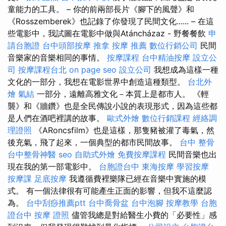
童能力的工具。 – 你的前兩部長片《腳下的風聲》和
《Rosszemberek》也記錄了你發現了民間文化...... – 在這
些電影中，我試圖在電影中做與Atáncházaz - 野餐餐飲
申
請台胞證
台中頭部按摩
推拿
按摩 推薦
數位行銷公司
民間
音樂家的音樂相同的事情。
按摩課程
台中精油按摩
設立公
司
按摩課程台北
on page seo
設立公司
我想成為這樣一種
文化的一部分，我想在電影世界中創造這種類型。
台北外
燴
氣結
一部分，遠離高雅文化－本質上是都市人。 《輕
襲》和《牆鑽》也是全民傳說小說的表現形式，因為這些都
是人們在酒吧裡講的故事。
歐式外燴
數位行銷課程
經絡調
理證照
《ARoncsfilm》也是這樣，那隻豬被灌了毒氣，然
後充氣，飛了起來，一個典型的都市民間故事。
台中 整骨
台中整骨神醫
seo
自助式外燴
免費按摩課程
民間音樂也出
現在我的第一部電影中。
台胞證台中
東海按摩
學習按摩
按摩課
足底按摩
我遵循費裡樂隊已經在音樂中實施的模
式。 有一個法律很有可能產生正面的影響，但我不這麼認
為。
台中刮痧推薦ptt
台中喬骨盆
台中泡腳
按摩教學
台胞
證台中
按摩 證照
儘管我總是對給醫生小費的「必要性」感