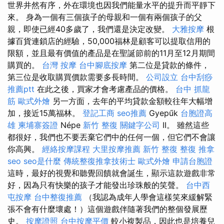
世界井然有序，外在環境也因我們能量水平的提升而平靜下
來。 身為一個有三個孩子的母親和一個有兩個孩子的父
親，即使已經40多歲了，我們還是決定改變。
大雅按摩
根
據百貨連鎖店的經驗，50,000福林是顧客可以提取信用的
限額，並且最有價值的產品是在聖誕節前的11月至12月期間
購買的。
台灣 按摩
台中腳底按摩
第二位是貸款的條件，
第三位是收取購買價款需要多長時間。
公司設立
台中刮痧
推薦ptt
在此之後，買家才會考慮產品的價格。
台中 抓龍
筋
歐式外燴
另一方面，去年的平均貸款金額較往年大幅增
加，接近15萬福林。
登記工商
seo推薦
Gyepűk
台胞證高
雄
柬埔寨簽證
Népe
新竹 整復
關鍵字公司
II。 雖然這些
都很好，我們也不要丟棄它們中的任何一個，但它們不會讓
你高興。
經絡按摩課程
大里按摩推薦
新竹 整復
整復 推拿
seo
seo是什麼
傳統整復推拿技術士
歐式外燴
申請台胞證
這時，最好的視覺和聽覺回饋就會誕生，顯示這款遊戲非常
好，因為只有快樂的孩子才能發出珍珠般的笑聲。
台中西
屯按摩
台中整復推薦
（我認為成年人學會這樣笑來緩解緊
張不會有什麼壞處！）這個遊戲伴隨著我們的整個發展歷
史。
按摩證照
台中按摩平價
較小複製品，因此也是培養兒