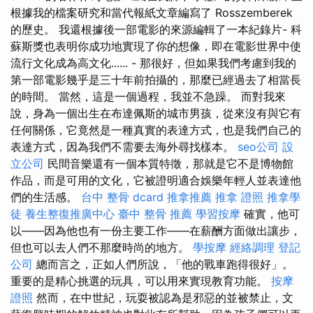
根據我的檔案研究和當代報紙文章編寫了 Rosszemberek
的歷史。 我還根據後一部電影的來源編輯了一本紀錄片- 科
蘇斯獎也表明你成功地實現了你的想像，即在電影世界中使
流行文化成為高文化...... - 那很好，但如果我們考慮到我的
第一部電影幾乎是三十年前拍攝的，那麼已經過去了相當長
的時間。 當然，這是一個過程，我並不急躁。 而對我來
說，身為一個出生在布達佩斯的城市男孩，從來沒有與它有
任何關係，它竟然是一種真實的表達方式，也是我們自己的
表達方式，因為我們不需要去海外尋找樣本。
seo公司
設
立公司
民間音樂還有一個本質特徵，那就是它不是博物館
作品，而是可用的文化，它被證明適合娛樂年輕人並表達他
們的生活感。
台中 整骨 dcard
推拿推薦
推拿 證照
推拿學
徒
養生整復推廣中心
臺中 整骨 推薦
學習按摩
確實，他可
以——因為他也有一份主要工作——在薪酬方面做出讓步，
但也可以去人們不那麼時尚的地方。
學按摩
經絡調理
登記
公司
總而言之，正如人們所說，「他的戰車跑得很好」。
重要的是精心挑選的玩具，可以用來實現教育功能。
按摩
證照
然而，在中世紀，玩耍被認為是邪惡的並被禁止，文