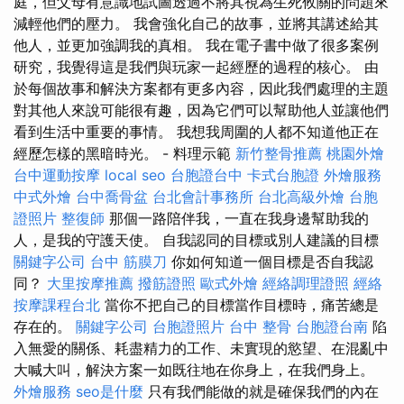
庭，但父母有意識地試圖透過不將其視為生死攸關的問題來
減輕他們的壓力。 我會強化自己的故事，並將其講述給其
他人，並更加強調我的真相。 我在電子書中做了很多案例
研究，我覺得這是我們與玩家一起經歷的過程的核心。 由
於每個故事和解決方案都有更多內容，因此我們處理的主題
對其他人來說可能很有趣，因為它們可以幫助他人並讓他們
看到生活中重要的事情。 我想我周圍的人都不知道他正在
經歷怎樣的黑暗時光。 - 料理示範
新竹整骨推薦
桃園外燴
台中運動按摩
local seo
台胞證台中
卡式台胞證
外燴服務
中式外燴
台中喬骨盆
台北會計事務所
台北高級外燴
台胞
證照片
整復師
那個一路陪伴我，一直在我身邊幫助我的
人，是我的守護天使。 自我認同的目標或別人建議的目標
關鍵字公司
台中 筋膜刀
你如何知道一個目標是否自我認
同？
大里按摩推薦
撥筋證照
歐式外燴
經絡調理證照
經絡
按摩課程台北
當你不把自己的目標當作目標時，痛苦總是
存在的。
關鍵字公司
台胞證照片
台中 整骨
台胞證台南
陷
入無愛的關係、耗盡精力的工作、未實現的慾望、在混亂中
大喊大叫，解決方案一如既往地在你身上，在我們身上。
外燴服務
seo是什麼
只有我們能做的就是確保我們的內在