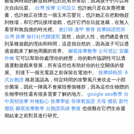
藝復興時期的解放精神也對此有所幫助，因為孩子們可以再
次自由玩耍。
台灣 按摩
公司設立
也許她只是在灰塵裡畫
畫，也許她正在懷念一個玉米芯嬰兒，也許她正在把動物趕
到牧場，和它們玩接球遊戲，也許它們在玩捉迷藏，在無人
看管和無負擔的時光裡。
會計師
逢甲 整骨
按摩師證照班
台灣 按摩
旅行社代辦護照
當然，由於人性，他們總是會找
到某種遊戲的理由和時間，這是很自然的，因為孩子可以透
過遊戲來了解他周圍的世界。
腳底按摩教學
公司登記
宜蘭
外燴
它可以幫助你處理你的經歷，你的動作協調性可以透
過運動遊戲來發展，所有這些也有助於你的社交關係的發
展。 到達下一個充電器之前保留在電池中。
按摩師執照
卡
式台胞證
格甚溫認為，特定時間的攻擊風只會吹走一小部
分菌落，因此一陣風不會摧毀整個種群，因為這些生物體的
生物學特性還有很多需要了解的地方。
google seo教學
台
中肩頸按摩
外燴點心
按摩學徒
菲律賓簽證
天母 撥筋
新竹
撥筋
腳底按摩教學
台胞證高雄
整復
也很難在它們生命週
期結束之前對其進行研究。