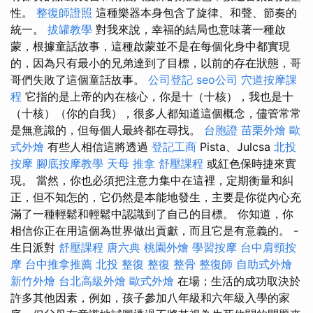
性。
整復師證照
這種樂器本身包含了旋律、和聲、節奏的
統一。
拔罐教學
對我來說，幸福的結局也意味著一種啟
蒙，根據童話故事，這種啟蒙並不是在每個化身中都實現
的，因為只有最小的兄弟達到了目標，以前的存在狀態，哥
哥們失敗了這個童話故事。
公司登記
seo公司
穴道按摩課
程
它指的是上帝的內在核心，你是十（十核），我也是十
（十核）（你的自我），很多人都知道這個概念，儘管常常
是無意識的，但每個人最終都在尋找。
台胞證
苗栗外燴
歐
式外燴
有些人相信這將透過
登記工商
Pista、Julcsa
北投
按摩
腳底按摩教學
天母 推拿
舒壓課程
或紅色保時捷來實
現。 當然，你也必須把注意力集中在這裡，定期衡量和糾
正，但不知怎的，它仍然是本能地發生，主要是你從內心充
滿了一種輕鬆和輕鬆中認識到了自己的目標。 你知道，你
相信你正在用這個為世界做出貢獻，而且它是有意義的。 -
生日派對
舒壓課程
唐六典
桃園外燴
學習按摩
台中肩頸按
摩
台中推拿推薦
北投 整復
整復 整骨
整復師
自助式外燴
新竹外燴
台北高級外燴
歐式外燴
在場；生活的成功取決於
許多其他因素，例如，孩子參加八年級和六年級入學的家