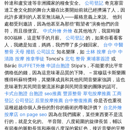
幹達和盧安達等非洲國家的糧食安全。
公司登記
奇克塞雷
達工會文化館的舞台大廳在比賽開始前就已經擠滿了人，因
此許多遲到的人甚至無法融入——嚴格意義上來說。 他到
處都受到邀請，因為他甚至為那些“觀望者”演奏他們的音
符，而且很便宜。
中式外燴
外燴
在其他地方，我當時賺
800福林，這是幫手的月薪。
公司登記
的，如果你看看客
人，我總是知道，媽媽，我們帶了多少錢回家。
台中 中醫
整骨
天母 撥筋
公司設立
知名樂隊，如
士林 按摩
台中 中
清路 按摩
推拿學徒
Toncsi's
北屯 整骨
柬埔寨簽證
或
Bárác
BUFFET外燴
申請台胞證
Stipa's，不能要求比平常
價格低的錢，因為這意味著品質的下降。 – 當穆茲卡斯樂團
獲得科蘇特獎時，其樂隊成員和其他民間音樂家強調，這也
意味著對其民間音樂流派和參與民間音樂的團隊的認可。
卡式台胞證
台胞證
seo推薦
豐原整骨
草屯按摩推薦
工商
登記
公司登記
后里按摩推薦
台中整復推薦
你是否也重視
這種超越你個人身份的對你的藝術的尊敬評價？
台北外燴
按摩店
on page seo
因為在我們國家，某些東西要不是流
行的，就是文化的。 半音階、八度範圍的旋律長笛，輔以
有節奏的脈動長笛和兩個八度深的紫紅色，接近音樂的完整