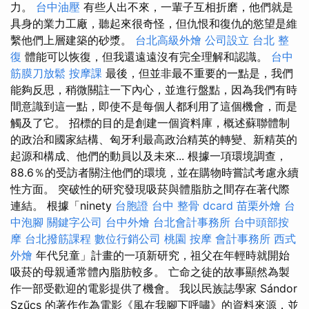
力。
台中油壓
有些人出不來，一輩子互相折磨，他們就是
具身的業力工廠，聽起來很奇怪，但仇恨和復仇的慾望是維
繫他們上層建築的砂漿。
台北高級外燴
公司設立
台北 整
復
體能可以恢復，但我還遠遠沒有完全理解和認識。
台中
筋膜刀放鬆
按摩課
最後，但並非最不重要的一點是，我們
能夠反思，稍微關註一下內心，並進行盤點，因為我們有時
間意識到這一點，即使不是每個人都利用了這個機會，而是
觸及了它。 招標的目的是創建一個資料庫，概述蘇聯體制
的政治和國家結構、匈牙利最高政治精英的轉變、新精英的
起源和構成、他們的動員以及未來... 根據一項環境調查，
88.6％的受訪者關注他們的環境，並在購物時嘗試考慮永續
性方面。 突破性的研究發現吸菸與體脂肪之間存在著代際
連結。 根據「ninety
台胞證
台中 整骨 dcard
苗栗外燴
台
中泡腳
關鍵字公司
台中外燴
台北會計事務所
台中頭部按
摩
台北撥筋課程
數位行銷公司
桃園 按摩
會計事務所
西式
外燴
年代兒童」計畫的一項新研究，祖父在年輕時就開始
吸菸的母親通常體內脂肪較多。 亡命之徒的故事顯然為製
作一部受歡迎的電影提供了機會。 我以民族誌學家 Sándor
Szűcs 的著作作為電影《風在我腳下呼嘯》的資料來源，並