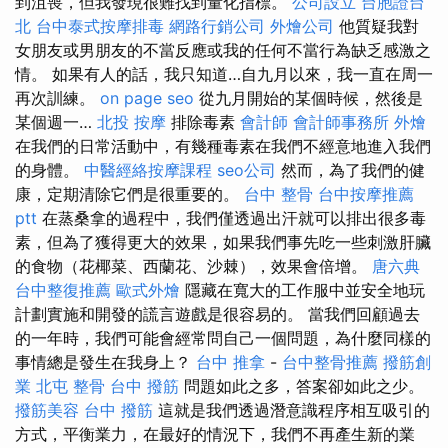
到沮喪，但我發現很難找到量化指標。
公司設立
台胞證台
北
台中泰式按摩排毒
網路行銷公司
外燴公司
他質疑我對
女朋友或男朋友的不當反應或我的任何不當行為缺乏感激之
情。 如果有人的話，我只知道…自九月以來，我一直在周一
再次訓練。
on page seo
從九月開始的某個時候，然後是
某個週一…
北投 按摩
排除毒素
會計師
會計師事務所
外燴
在我們的日常活動中，有幾種毒素在我們不經意地進入我們
的身體。
中醫經絡按摩課程
seo公司
然而，為了我們的健
康，定期清除它們是很重要的。
台中 整骨
台中按摩推薦
ptt
在蒸桑拿的過程中，我們僅透過出汗就可以排出很多毒
素，但為了獲得更大的效果，如果我們事先吃一些刺激肝臟
的食物（花椰菜、西蘭花、沙棘），效果會倍增。
唐六典
台中整復推薦
歐式外燴
隱藏在寬大的工作服中並安全地玩
計劃實施和開發的謊言遊戲是很容易的。 當我們回顧過去
的一年時，我們可能會經常問自己一個問題，為什麼同樣的
事情總是發生在我身上？
台中 推拿
-
台中整骨推薦
撥筋創
業
北屯 整骨
台中 撥筋
問題如此之多，答案卻如此之少。
撥筋美容
台中 撥筋
這就是我們透過潛意識程序相互吸引的
方式，平衡業力，在最好的情況下，我們不再產生新的業