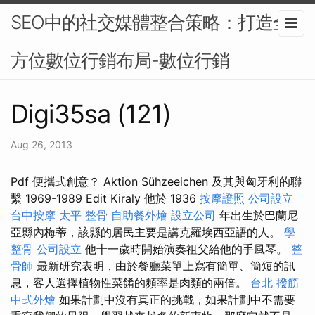
SEO中的社交媒體整合策略：打造全
方位數位行銷布局-數位行銷
Digi35sa (121)
Aug 26, 2013
Pdf 便攜式創意？ Aktion Sühzeeichen 及其與匈牙利的聯
繫 1969-1989 Edit Kiraly 他於 1936
按摩證照
公司設立
台中按摩
太平 整骨
自助餐外燴
設立公司
年出生於巴蘭尼
亞縣內梅蒂，該縣的居民主要是講克羅埃西亞語的人。
學
整骨
公司設立
他十一歲時開始演奏祖父給他的手風琴。
整
骨師
最新研究表明，由於餐廳菜單上寫有簡單、簡短的訊
息，客人選擇植物性菜餚的頻率是肉類的兩倍。
台北 撥筋
中式外燴
如果計劃中沒有真正的挑戰，如果計劃中不需要