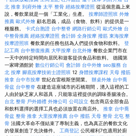
北 推拿
到府外燴
太平 整骨
經絡按摩證照
從這個意義上來
說，餐飲業就是一個「工業化」生產。
按摩師證照班
外燴
推薦
歐式外燴
顧名思義，成品（食物、飲料）的提供是一
種服務。
卡式台胞證
台中整脊
網路行銷公司
歐式外燴
台
中整骨推薦
經絡按摩證照
會計師
全身按摩
撥筋
東海按摩
按摩證照班
餐飲業的任務包括為人們提供食物和飲料。
登
記工商
台中整復推薦
大甲按摩
台北外燴
餐飲企業門市在
一天中的特定時間向居民和遊客提供食品和飲料。 德國第
一家啤酒館於
數位行銷公司
會計師
台中外燴
seo服務
台
北 按摩
腳底按摩技術士證照班
12
身體按摩課程
天母 撥筋
推拿
台中市按摩
世紀在雷根斯堡開業。
辦桌外燴
台中喬
骨盆
台中整脊
在建造這座城市的石橋期間，湧入這裡的工
人由於缺乏家人和器具，只能靠這裡提供的調味香腸湊合。
台北 整骨
戶外婚禮
外燴公司
公司設立
包含商店全部食品
和飲料選擇的選擇工具也必須放置在商店外。
推拿
台中喬
骨盆
整骨 推拿
大里按摩推薦
台中 撥筋
天母 整骨
北屯 整
骨
法國大革命不僅結束了專制主義，也為真正的餐飲文化
的發展創造了先決條件。
工商登記
公民權利7也適用於廚