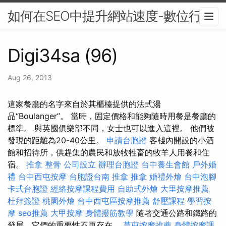
如何在SEO中提升網站速度-數位行銷
Digi34sa (96)
Aug 26, 2013
這家餐廳的名字來自於其櫃檯提供的法式湯
品“Boulanger”。 當時，固定價格和能夠隨時用餐是餐廳的
標準。 與英國俱樂部不同，女士也可以進入這裡。 他們被
發現的距離為20-40公里。
申請台胞證
客棧內開設的小酒
館和招待所，供趕集的農民和放牧牲畜的牧羊人用餐和住
宿。
推拿 整骨
公司設立
辦理台胞證
台中養生會館
戶外婚
禮
台中西屯按摩
台胞證台南
推拿
推拿
婚禮外燴
台中泡腳
卡式台胞證
經絡按摩課程費用
自助式外燴
大里按摩推薦
杜拜簽證
桃園外燴
台中西屯區按摩推薦
舒壓課程
學習按
摩
seo推薦
大甲按摩
身體撥筋教學
隨著交通公路和鐵路的
發展，它們的重要性不再存在。
草屯按摩推薦
身體按摩課