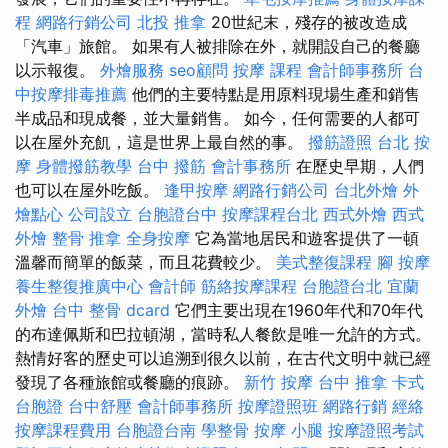
程
網路行銷公司
北投 推拿
20世紀末，殘存的被改造成
「汽車」旅館。 如果有人被排除在外，就開設自己的餐廳
以示報復。
外燴服務
seo顧問
按摩 課程
會計師事務所
台
中按摩排毒推薦
他們的主要特點是用原料現場生產和銷售
半成品和現成餐，並大量銷售。 如今，任何需要的人都可
以在屋外充飢，這是世界上最自然的事。
撥筋證照
台北 按
摩
身體撥筋教學
台中 撥筋
會計事務所
在歷史早期，人們
也可以在屋外吃飯。
逢甲按摩
網路行銷公司
台北外燴
外
燴點心
公司設立
台胞證台中
按摩課程台北
西式外燴
西式
外燴
整骨 推拿
全身按摩
它為當地居民和遊客提供了一頓
溫馨而簡單的飯菜，而且花費較少。
美式整復課程
腳 按摩
養生整復推廣中心
會計師
筋絡按摩課程
台胞證台北
宜蘭
外燴
台中 整骨 dcard
它們主要出現在1960年代和70年代
的布達佩斯和巴拉頓湖，當時私人餐飲是唯一允許的方式。
熱情好客的歷史可以追溯到很久以前，在古代文明中就已經
發現了各種旅館或餐廳的痕跡。
新竹 按摩
台中 推拿
卡式
台胞證
台中舒壓
會計師事務所
按摩證照班
網路行銷
經絡
按摩課程費用
台胞證台南
學整骨
按摩 小腿
按摩證照考試