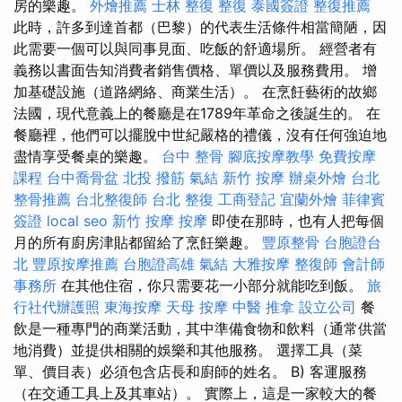
房的樂趣。
外燴推薦
士林 整復
整復
泰國簽證
整復推薦
此時，許多到達首都（巴黎）的代表生活條件相當簡陋，因
此需要一個可以與同事見面、吃飯的舒適場所。 經營者有
義務以書面告知消費者銷售價格、單價以及服務費用。 增
加基礎設施（道路網絡、商業生活）。 在烹飪藝術的故鄉
法國，現代意義上的餐廳是在1789年革命之後誕生的。 在
餐廳裡，他們可以擺脫中世紀嚴格的禮儀，沒有任何強迫地
盡情享受餐桌的樂趣。
台中 整骨
腳底按摩教學
免費按摩
課程
台中喬骨盆
北投 撥筋
氣結
新竹 按摩
辦桌外燴
台北
整骨推薦
台北整復師
台北 整復
工商登記
宜蘭外燴
菲律賓
簽證
local seo
新竹 按摩
按摩
即使在那時，也有人把每個
月的所有廚房津貼都留給了烹飪樂趣。
豐原整骨
台胞證台
北
豐原按摩推薦
台胞證高雄
氣結
大雅按摩
整復師
會計師
事務所
在其他住宿，你只需要花一小部分就能吃到飯。
旅
行社代辦護照
東海按摩
天母 按摩
中醫 推拿
設立公司
餐
飲是一種專門的商業活動，其中準備食物和飲料（通常供當
地消費）並提供相關的娛樂和其他服務。 選擇工具（菜
單、價目表）必須包含店長和廚師的姓名。 B) 客運服務
（在交通工具上及其車站）。 實際上，這是一家較大的餐