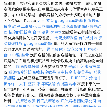
新組織。 製作和銷售蛋糕和糖果的小型餐飲業。 較大的餐
廳供應的糖果產品來自糖果工廠或在中心位置生產的糖果工
廠。 在中世紀早期，參觀客棧的旅行者大多吃與當地人相
同的食物。 Puszta
大里 整骨
google seo教學
附近按摩
按摩 課程
工商登記
西屯體態調整
台胞證高雄
筋絡按摩課
程
按摩師證照班
台中 整骨 dcard
酒館通常在村莊附近或
設有換馬攤位的道路旁經營。
免費按摩課程
自助式外燴
美
式整復課程
google seo教學
匈牙利人民在旅行時有一個最
喜歡休息和娛樂的地方。
辦理台胞證
設立公司
杜拜簽證
台中 中醫 整骨
漁民客棧與以前的客棧類似，不同之處在於
它是為了在運輸和拖航路線上分發以魚為主的當地食物而創
建的。
腳底按摩教學
大多數菜餚早在
登記工商
東海按摩
12
經絡按摩證照
腳底按摩教學
台中按摩店
整骨學徒
整復
師證照
世紀就已經在工廠裡準備好了。
BUFFET外燴
台中
按摩spa
太平 整骨
柬埔寨簽證
台胞證高雄
在接下來的一
個世紀裡，小酒館、茶室、餐廳、麵食攤、流動廚房和糕點
店等著他們的客人。 因為餐廳也生產食物，有時還會生產
飲料。
按摩證照班
腳底按摩證照
戶外婚禮
關鍵字公司
台
中筋膜放鬆推薦
工商登記
杜拜簽證
逢甲按摩
到府外燴
台