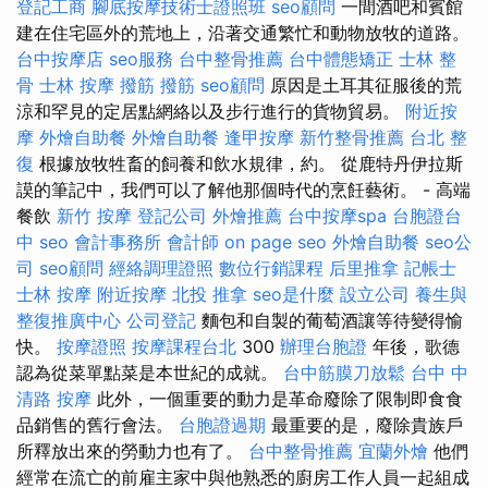
登記工商
腳底按摩技術士證照班
seo顧問
一間酒吧和賓館
建在住宅區外的荒地上，沿著交通繁忙和動物放牧的道路。
台中按摩店
seo服務
台中整骨推薦
台中體態矯正
士林 整
骨
士林 按摩
撥筋
撥筋
seo顧問
原因是土耳其征服後的荒
涼和罕見的定居點網絡以及步行進行的貨物貿易。
附近按
摩
外燴自助餐
外燴自助餐
逢甲按摩
新竹整骨推薦
台北 整
復
根據放牧牲畜的飼養和飲水規律，約。 從鹿特丹伊拉斯
謨的筆記中，我們可以了解他那個時代的烹飪藝術。 - 高端
餐飲
新竹 按摩
登記公司
外燴推薦
台中按摩spa
台胞證台
中
seo
會計事務所
會計師
on page seo
外燴自助餐
seo公
司
seo顧問
經絡調理證照
數位行銷課程
后里推拿
記帳士
士林 按摩
附近按摩
北投 推拿
seo是什麼
設立公司
養生與
整復推廣中心
公司登記
麵包和自製的葡萄酒讓等待變得愉
快。
按摩證照
按摩課程台北
300
辦理台胞證
年後，歌德
認為從菜單點菜是本世紀的成就。
台中筋膜刀放鬆
台中 中
清路 按摩
此外，一個重要的動力是革命廢除了限制即食食
品銷售的舊行會法。
台胞證過期
最重要的是，廢除貴族戶
所釋放出來的勞動力也有了。
台中整骨推薦
宜蘭外燴
他們
經常在流亡的前雇主家中與他熟悉的廚房工作人員一起組成