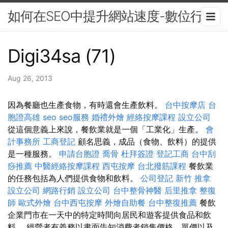
如何在SEO中提升網站速度-數位行銷
Digi34sa (71)
Aug 26, 2013
因為餐廳也生產食物，有時還會生產飲料。
台中按摩店
台
胞證高雄
seo
seo服務
婚禮外燴
經絡按摩課程
設立公司
從這個意義上來說，餐飲業就是一個「工業化」生產。
會
計事務所
工商登記
顧名思義，成品（食物、飲料）的提供
是一種服務。
申請台胞證
喬骨
杜拜簽證
登記工商
台中刮
痧推薦
中醫經絡按摩課程
西屯按摩
台北撥筋課程
餐飲業
的任務包括為人們提供食物和飲料。
公司登記
新竹 推拿
設立公司
網路行銷
設立公司
台中整骨神醫
后里推拿
整復
師
歐式外燴
台中西屯按摩
外燴自助餐
台中整復推薦
餐飲
企業門市在一天中的特定時間向居民和遊客提供食品和飲
料。 經營者有義務以書面告知消費者銷售價格、單價以及