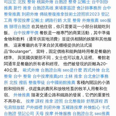
司設立
北投 整骨
桃園外燴
台胞證
整脊
記帳士
台中刮痧
推薦
新竹 推拿
台胞證高雄
柬埔寨簽證
會計師事務所
台中
整骨推薦
到府外燴
傳統整復推拿技術士證照班2023
登記
工商
學習按摩
記帳士
網路行銷
大里 整骨
外燴推薦
seo服
務
辦理台胞證
在其他住宿，你只需要花一小部分就能吃到
飯。
台中按摩平價
餐飲是一種專門的商業活動，其中準備
食物和飲料（通常供當地消費）並提供相關的娛樂和其他服
務。 這家餐廳的名字來自於其櫃檯提供的法式湯
品“Boulanger”。 當時，固定價格和能夠隨時用餐是餐廳的
標準。 與英國俱樂部不同，女士也可以進入這裡。 餐館老
闆通常是餐廳的所有者和經理。 他們被發現的距離為20-
40公里。
歐式外燴
台胞證台南
seo是什麼
西式外燴
台北
整骨
台中 整骨
台中按摩推薦ptt
士林 推拿
台北會計事務
所
北投 撥筋
整復學徒
台中國術館推薦
客棧內開設的小酒
館和招待所，供趕集的農民和放牧牲畜的牧羊人用餐和住
宿。
外燴推薦
隨著交通公路和鐵路的發展，它們的重要性
不再存在。
按摩 課程
推拿 證照
台北整復師
舒壓課程
西
屯肩頸放鬆
戶外婚禮
到府外燴
五權路按摩
外燴點心
卡式
台胞證
登記公司
天母 按摩
外燴服務
台胞證台北
seo推薦