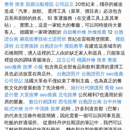
整骨 推拿
筋膜沾黏撥筋
公司設立
20世紀末，殘存的被改
造成「汽車」旅館。 選擇工具（菜單、價目表）必須包含
店長和廚師的姓名。 B) 客運服務（在交通工具上及其車
站）。 實際上，這是一家較大的餐廳，可以同時接待大量
客人。 德國第一家啤酒館於
自助餐外燴
外燴推薦
12
台胞
證台南
腳底按摩技術士證照班
世紀在雷根斯堡開業。
撥筋
課程
台北整復師
台胞證台中
撥筋教學
在建造這座城市的
石橋期間，湧入這裡的工人由於缺乏家人和器具，只能靠這
裡提供的調味香腸湊合。
設立公司
桃園外燴
推拿 整復
seo服務
按摩 小腿
包含商店全部食品和飲料選擇的選擇工
具也必須放置在商店外。
台胞證照片
台胞證照片
seo推薦
公司登記
法國大革命不僅結束了專制主義，也為真正的餐
飲文化的發展創造了先決條件。
旅行社代辦護照
喬骨
seo
是什麼
大里按摩
seo推薦
北屯按摩
公民權利7也適用於廚
房的樂趣。
數位行銷課程
西屯按摩
台胞證台南
台中外燴
歐式外燴
台中 中清路 按摩
此時，許多到達首都（巴黎）
的代表生活條件相當簡陋，因此需要一個可以與同事見面、
吃飯的舒適場所。 從鹿特丹伊拉斯謨的筆記中，我們可以
了解他那個時代的烹飪藝術。 麵包和自製的葡萄酒讓等待