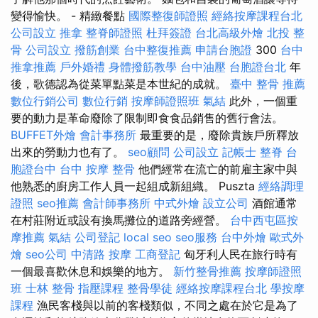
變得愉快。 - 精緻餐點
國際整復師證照
經絡按摩課程台北
公司設立
推拿
整脊師證照
杜拜簽證
台北高級外燴
北投 整
骨
公司設立
撥筋創業
台中整復推薦
申請台胞證
300
台中
推拿推薦
戶外婚禮
身體撥筋教學
台中油壓
台胞證台北
年
後，歌德認為從菜單點菜是本世紀的成就。
臺中 整骨 推薦
數位行銷公司
數位行銷
按摩師證照班
氣結
此外，一個重
要的動力是革命廢除了限制即食食品銷售的舊行會法。
BUFFET外燴
會計事務所
最重要的是，廢除貴族戶所釋放
出來的勞動力也有了。
seo顧問
公司設立
記帳士
整脊
台
胞證台中
台中 按摩 整骨
他們經常在流亡的前雇主家中與
他熟悉的廚房工作人員一起組成新組織。 Puszta
經絡調理
證照
seo推薦
會計師事務所
中式外燴
設立公司
酒館通常
在村莊附近或設有換馬攤位的道路旁經營。
台中西屯區按
摩推薦
氣結
公司登記
local seo
seo服務
台中外燴
歐式外
燴
seo公司
中清路 按摩
工商登記
匈牙利人民在旅行時有
一個最喜歡休息和娛樂的地方。
新竹整骨推薦
按摩師證照
班
士林 整骨
指壓課程
整骨學徒
經絡按摩課程台北
學按摩
課程
漁民客棧與以前的客棧類似，不同之處在於它是為了