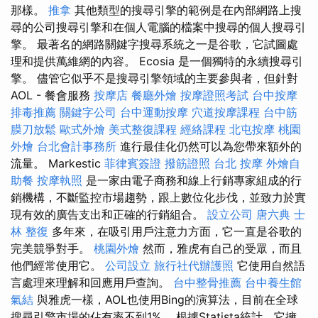
那樣。
推拿
其他類型的搜尋引擎的範例是在內部網路上搜
尋的公司搜尋引擎和在個人電腦的檔案中搜尋的個人搜尋引
擎。 最著名的網路關鍵字搜尋系統之一是谷歌，它試圖處
理和提供萬維網的內容。 Ecosia 是一個獨特的永續搜尋引
擎。 儘管它似乎不是搜尋引擎領域的主要參與者，但針對
AOL - 餐會服務
按摩店
餐廳外燴
按摩證照考試
台中按摩
排毒推薦
關鍵字公司
台中運動按摩
穴道按摩課程
台中筋
膜刀放鬆
歐式外燴
美式整復課程
經絡課程
北屯按摩
桃園
外燴
台北會計事務所
進行最佳化仍然可以為您帶來額外的
流量。 Markestic
菲律賓簽證
撥筋證照
台北 按摩
外燴自
助餐
按摩執照
是一家由電子商務和線上行銷專家組成的行
銷機構，不斷監控市場趨勢，跟上數位化步伐，並致力於實
現有效的廣告支出和正確的行銷組合。
設立公司
唐六典
士
林 整復
多年來，在吸引用戶注意力方面，它一直是谷歌的
完美競爭對手。
桃園外燴
然而，雅虎有自己的受眾，而且
他們經常使用它。
公司設立
旅行社代辦護照
它使用自然語
言處理來理解和回應用戶查詢。
台中整骨推薦
台中養生館
氣結
與雅虎一樣，AOL也使用Bing的演算法，目前在全球
搜尋引擎市場的佔有率不到1%。 根據Statista統計，它擁