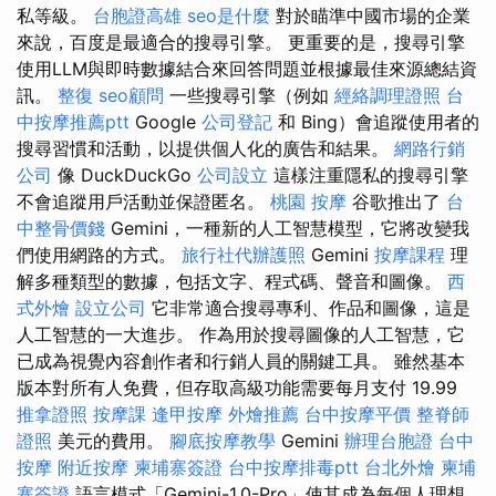
私等級。
台胞證高雄
seo是什麼
對於瞄準中國市場的企業
來說，百度是最適合的搜尋引擎。 更重要的是，搜尋引擎
使用LLM與即時數據結合來回答問題並根據最佳來源總結資
訊。
整復
seo顧問
一些搜尋引擎（例如
經絡調理證照
台
中按摩推薦ptt
Google
公司登記
和 Bing）會追蹤使用者的
搜尋習慣和活動，以提供個人化的廣告和結果。
網路行銷
公司
像 DuckDuckGo
公司設立
這樣注重隱私的搜尋引擎
不會追蹤用戶活動並保證匿名。
桃園 按摩
谷歌推出了
台
中整骨價錢
Gemini，一種新的人工智慧模型，它將改變我
們使用網路的方式。
旅行社代辦護照
Gemini
按摩課程
理
解多種類型的數據，包括文字、程式碼、聲音和圖像。
西
式外燴
設立公司
它非常適合搜尋專利、作品和圖像，這是
人工智慧的一大進步。 作為用於搜尋圖像的人工智慧，它
已成為視覺內容創作者和行銷人員的關鍵工具。 雖然基本
版本對所有人免費，但存取高級功能需要每月支付 19.99
推拿證照
按摩課
逢甲按摩
外燴推薦
台中按摩平價
整脊師
證照
美元的費用。
腳底按摩教學
Gemini
辦理台胞證
台中
按摩
附近按摩
柬埔寨簽證
台中按摩排毒ptt
台北外燴
柬埔
寨簽證
語言模式「Gemini-1.0-Pro」使其成為每個人理想