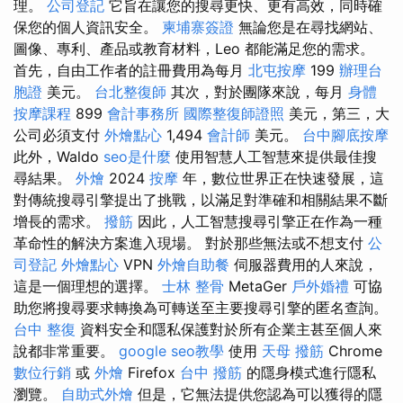
理。
公司登記
它旨在讓您的搜尋更快、更有高效，同時確
保您的個人資訊安全。
柬埔寨簽證
無論您是在尋找網站、
圖像、專利、產品或教育材料，Leo 都能滿足您的需求。
首先，自由工作者的註冊費用為每月
北屯按摩
199
辦理台
胞證
美元。
台北整復師
其次，對於團隊來說，每月
身體
按摩課程
899
會計事務所
國際整復師證照
美元，第三，大
公司必須支付
外燴點心
1,494
會計師
美元。
台中腳底按摩
此外，Waldo
seo是什麼
使用智慧人工智慧來提供最佳搜
尋結果。
外燴
2024
按摩
年，數位世界正在快速發展，這
對傳統搜尋引擎提出了挑戰，以滿足對準確和相關結果不斷
增長的需求。
撥筋
因此，人工智慧搜尋引擎正在作為一種
革命性的解決方案進入現場。 對於那些無法或不想支付
公
司登記
外燴點心
VPN
外燴自助餐
伺服器費用的人來說，
這是一個理想的選擇。
士林 整骨
MetaGer
戶外婚禮
可協
助您將搜尋要求轉換為可轉送至主要搜尋引擎的匿名查詢。
台中 整復
資料安全和隱私保護對於所有企業主甚至個人來
說都非常重要。
google seo教學
使用
天母 撥筋
Chrome
數位行銷
或
外燴
Firefox
台中 撥筋
的隱身模式進行隱私
瀏覽。
自助式外燴
但是，它無法提供您認為可以獲得的隱