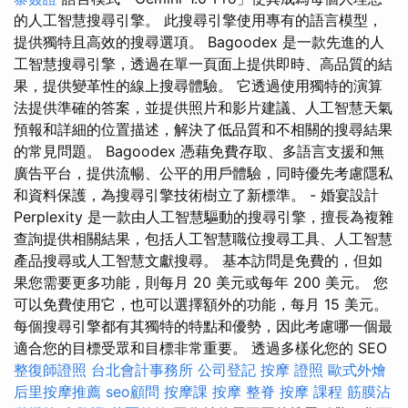
的人工智慧搜尋引擎。 此搜尋引擎使用專有的語言模型，
提供獨特且高效的搜尋選項。 Bagoodex 是一款先進的人
工智慧搜尋引擎，透過在單一頁面上提供即時、高品質的結
果，提供變革性的線上搜尋體驗。 它透過使用獨特的演算
法提供準確的答案，並提供照片和影片建議、人工智慧天氣
預報和詳細的位置描述，解決了低品質和不相關的搜尋結果
的常見問題。 Bagoodex 憑藉免費存取、多語言支援和無
廣告平台，提供流暢、公平的用戶體驗，同時優先考慮隱私
和資料保護，為搜尋引擎技術樹立了新標準。 - 婚宴設計
Perplexity 是一款由人工智慧驅動的搜尋引擎，擅長為複雜
查詢提供相關結果，包括人工智慧職位搜尋工具、人工智慧
產品搜尋或人工智慧文獻搜尋。 基本訪問是免費的，但如
果您需要更多功能，則每月 20 美元或每年 200 美元。 您
可以免費使用它，也可以選擇額外的功能，每月 15 美元。
每個搜尋引擎都有其獨特的特點和優勢，因此考慮哪一個最
適合您的目標受眾和目標非常重要。 透過多樣化您的 SEO
整復師證照
台北會計事務所
公司登記
按摩 證照
歐式外燴
后里按摩推薦
seo顧問
按摩課
按摩
整脊
按摩 課程
筋膜沾