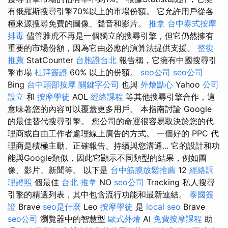
有俄羅斯搜尋引擎70%以上的市場份額。 它允許用戶從各
種來源搜尋免費的圖像、聲音和影片。
推拿
台中泰式按摩
排毒
儘管雅虎不再是一個獨立的搜尋引擎，但它仍然擁有
重要的市場份額，因為它由必應的演算法提供支援。
整復
推薦
StatCounter
台胞證台北
報告稱，它擁有中國搜尋引
擎市場
杜拜簽證
60% 以上的份額。
seo公司
seo公司
Bing
台中頭部按摩
關鍵字公司
也與
外燴點心
Yahoo
公司
設立
和
按摩學徒
AOL
經絡課程
等其他搜尋引擎合作，這
意味著您的內容可以覆蓋更多用戶。 本指南討論 Google
的最佳替代搜尋引擎。 您公司的命運很容易取決於您的代
理商或自由工作者處理線上廣告的方式。 一個好的 PPC 代
理商是積極主動、正確報告、持續與您溝通... 它的設計和功
能與Google類似，因此它顯示不同類型的結果，例如圖
像、影片、新聞等。 以下是
台中筋膜放鬆推薦
12
經絡調
理證照
個最佳
台北 推拿
NO
seo公司
Tracking 私人搜尋
引擎的精選列表，其中包含流行功能和最新連結。
泰國簽
證
Brave
seo是什麼
Leo
按摩學徒
是
local seo
Brave
seo公司
瀏覽器中的智慧型
歐式外燴
AI
免費按摩課程
助