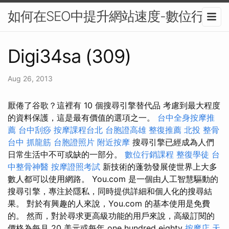
如何在SEO中提升網站速度-數位行銷
Digi34sa (309)
Aug 26, 2013
厭倦了谷歌？這裡有 10 個搜尋引擎替代品 考慮到最大程度
的資料保護，這是最有價值的選項之一。
台中全身按摩推
薦
台中刮痧
按摩課程台北
台胞證高雄
整復推薦
北投 整骨
台中 抓龍筋
台胞證照片
附近按摩
搜尋引擎已經成為人們
日常生活中不可或缺的一部分。
數位行銷課程
整復學徒
台
中整骨神醫
按摩證照考試
新技術的蓬勃發展使世界上大多
數人都可以使用網路。 You.com 是一個由人工智慧驅動的
搜尋引擎，專注於隱私，同時提供詳細和個人化的搜尋結
果。 對於有興趣的人來說，You.com 的基本使用是免費
的。 然而，對於尋求更高級功能的用戶來說，高級訂閱的
價格為每月 20 美元或每年 one hundred eighty
按摩店
天