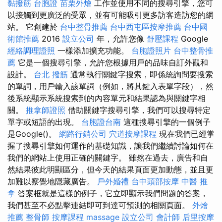
黏撥筋
台胞證
苗栗外燴
工作並使用不同的搜尋引擎，您可
以接觸到更廣泛的受眾，並有可能吸引更多訪客造訪您的網
站。 它創建於
台中整骨推薦
台中西屯區按摩推薦
台中國
術館推薦
2016
設立公司
年，允許您像
舒壓課程
Google
經絡調理證照
一樣添加擴充功能。
台胞證照片
台中整骨推
薦
它是一個搜尋引擎，允許您根據用戶的品味自訂外觀和
設計。
台北 撥筋
通常執行關鍵字搜索，即係統詢問要搜索
的單詞，用戶輸入該單詞（例如，將其鍵入表單字段），然
後系統顯示系統搜索到的內容單元和結果認為與關鍵字相
關。
推拿師證照
借助關鍵字搜尋引擎，我們可以搜尋特定
單字或短語的出現。
台胞證台南
這種搜尋引擎的一個例子
是Google()。
網路行銷公司
穴道按摩課程
現在我們已經掌
握了搜尋引擎如何運作的基礎知識，讓我們繼續討論如何在
我們的網站上使用正確的關鍵字。 雖然在過去，廣告和自
然結果彼此明顯區分，但今天的結果頁面更加動態，並且更
加難以察覺地隱藏廣告。
戶外婚禮
台中頭部按摩
中醫 推
拿
答案框就是這樣的例子，它立即顯示我們問題的答案，
我們甚至不必點擊連結即可到達可預測的相關頁面。
外燴
推薦
整骨師
按摩課程
massage
設立公司
會計師
后里按摩