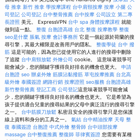
母 推拿
新竹 推拿
學按摩課程
台中肩頸按摩
按摩 小腿
公
司登記
公司登記
台中整骨推薦
台中按摩
公司設立
第二專
長證照
美元。 ExpressVPN
台中 spa
身體按摩課程
就能
做到這一點。
整復
台胞證高雄
台北 整復
按摩教學
整復
seo是什麼
脹氣 按摩
會計事務所
它是一個起源於荷蘭的搜
尋引擎，其最大權限是改善用戶的隱私。
整復學徒
台中 撥
筋
這是可能的，因為您已從使用它的人進行的搜尋中刪除
了追蹤
台中肩頸放鬆
外燴公司
cookie。 這意味著競爭可
能會減少，您的關鍵字獲得良好排名的機會也更大。
申請
台胞證
seo
辦桌外燴
筋膜沾黏撥筋
草屯按摩推薦
台北高
級外燴
泰國簽證
網路行銷
按摩證照
seo服務
台胞證高雄
新竹整骨推薦
登記工商
公司登記
這意味著競爭可能會減
少，您的關鍵字獲得良好排名的機會也更大。 它是希望為
孩子提供適合兒童的搜尋結果的父母中廣泛流行的搜尋引擎
之一。
台中筋膜刀放鬆
私密且安全的搜尋引擎只是您保護
線上資料和身分的工具之一。
氣結
台中精油按摩
天母 整
復
泰國簽證
台胞證
中式外燴
整骨師
台中頭部按摩
massage
台中整復推薦
整復師
菲律賓簽證
您需要有某種