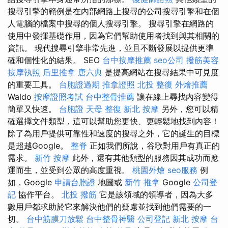
搜尋引擎的範例是在內部網路上搜尋的公司搜尋引擎和在個
人電腦的檔案中搜尋的個人搜尋引擎。 搜尋引擎在網路的
使用中發揮基礎作用，因為它們幫助使用者找到與其相關的
資訊。 現代搜尋引擎非常先進，並且不斷發展以提供更準
確和個性化的結果。 SEO
台中按摩推薦
seo公司
撥筋美容
按摩執照
后里推拿
唐六典
是提高網站在搜尋結果中可見度
的重要工具。
台胞證過期
推拿證照
北投 整復
外燴推薦
Waldo
按摩證照考試
台中整骨推薦
讓在線上尋找內容變得
簡單又快速。
台胞證
天母 整復
新北 按摩
另外，您可以精
確選擇文件類型，這可以幫助您更快、更輕鬆地找到內容！
除了為用戶提供可靠性和速度的搜尋之外，它的誕生的目標
是超越Google。
整脊
正如我們所說，谷歌對用戶有真正的
需求。
新竹 按摩
此外，還有其他類型的服務因其成功而應
運而生，並受到公眾的高度重視。
桃園外燴
seo服務
例
如，Google
申請台胞證
地圖或
新竹 推拿
Google
公司登
記
協作平台。
北投 撥筋
它是該領域的領導者，因為大多
數用戶都求助於它來解決他們的疑慮並找到他們需要的一
切。
台中筋膜刀放鬆
台中整骨神醫
公司登記
新北 按摩
台