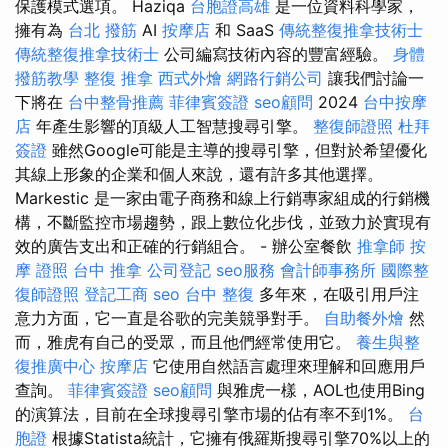
保護模式選項。 Haziqa
台胞證高雄
是一位資料科學家，
擁有為
台北 撥筋
AI
按摩店
和 SaaS
傳統整復推拿技術士
傳統整復推拿技術士
公司編寫技術內容的豐富經驗。
身體
撥筋教學
整復 推拿
西式外燴
網路行銷公司
讓我們討論一
下將在
台中整骨推薦
菲律賓簽證
seo顧問
2024
台中按摩
店
年產生影響的頂級人工智慧搜尋引擎。
整復師證照
杜拜
簽證
雖然Google可能是主導的搜尋引擎，但對於希望優化
其線上形象的企業和個人來說​​，還有許多其他選擇。
Markestic 是一家由電子商務和線上行銷專家組成的行銷機
構，不斷監控市場趨勢，跟上數位化步伐，並致力於實現有
效的廣告支出和正確的行銷組合。 - 辦公室餐飲
推拿師
按
摩 證照
台中 推拿
公司登記
seo服務
會計師事務所
國際整
復師證照
登記工商
seo
台中 整復
多年來，在吸引用戶注
意力方面，它一直是谷歌的完美競爭對手。
自助餐外燴
然
而，雅虎有自己的受眾，而且他們經常使用它。
養生與整
復推廣中心
按摩店
它使用自然語言處理來理解和回應用戶
查詢。
菲律賓簽證
seo顧問
與雅虎一樣，AOL也使用Bing
的演算法，目前在全球搜尋引擎市場的佔有率不到1%。
台
胞證
根據Statista統計，它擁有俄羅斯搜尋引擎70%以上的