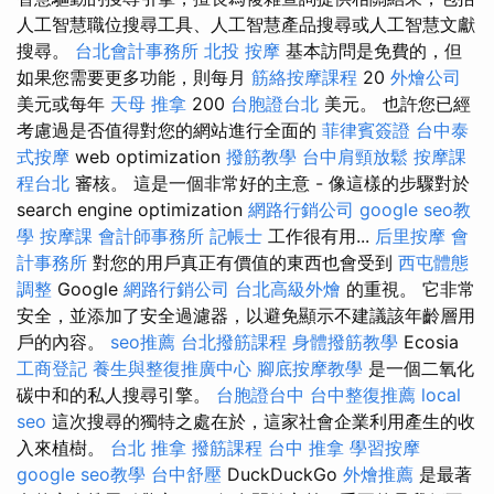
人工智慧職位搜尋工具、人工智慧產品搜尋或人工智慧文獻
搜尋。
台北會計事務所
北投 按摩
基本訪問是免費的，但
如果您需要更多功能，則每月
筋絡按摩課程
20
外燴公司
美元或每年
天母 推拿
200
台胞證台北
美元。 也許您已經
考慮過是否值得對您的網站進行全面的
菲律賓簽證
台中泰
式按摩
web optimization
撥筋教學
台中肩頸放鬆
按摩課
程台北
審核。 這是一個非常好的主意 - 像這樣的步驟對於
search engine optimization
網路行銷公司
google seo教
學
按摩課
會計師事務所
記帳士
工作很有用...
后里按摩
會
計事務所
對您的用戶真正有價值的東西也會受到
西屯體態
調整
Google
網路行銷公司
台北高級外燴
的重視。 它非常
安全，並添加了安全過濾器，以避免顯示不建議該年齡層用
戶的內容。
seo推薦
台北撥筋課程
身體撥筋教學
Ecosia
工商登記
養生與整復推廣中心
腳底按摩教學
是一個二氧化
碳中和的私人搜尋引擎。
台胞證台中
台中整復推薦
local
seo
這次搜尋的獨特之處在於，這家社會企業利用產生的收
入來植樹。
台北 推拿
撥筋課程
台中 推拿
學習按摩
google seo教學
台中舒壓
DuckDuckGo
外燴推薦
是最著