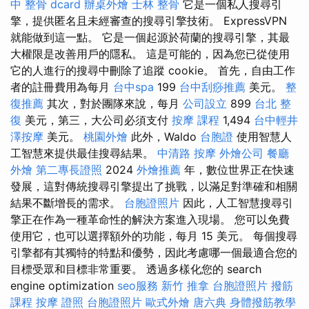
中 整骨 dcard
辦桌外燴
士林 整骨
它是一個私人搜尋引
擎，提供匿名且未經審查的搜尋引擎技術。 ExpressVPN
就能做到這一點。 它是一個起源於荷蘭的搜尋引擎，其最
大權限是改善用戶的隱私。 這是可能的，因為您已從使用
它的人進行的搜尋中刪除了追蹤 cookie。 首先，自由工作
者的註冊費用為每月
台中spa
199
台中刮痧推薦
美元。
整
復推薦
其次，對於團隊來說，每月
公司設立
899
台北 整
復
美元，第三，大公司必須支付
按摩 課程
1,494
台中輕井
澤按摩
美元。
桃園外燴
此外，Waldo
台胞證
使用智慧人
工智慧來提供最佳搜尋結果。
中清路 按摩
外燴公司
餐廳
外燴
第二專長證照
2024
外燴推薦
年，數位世界正在快速
發展，這對傳統搜尋引擎提出了挑戰，以滿足對準確和相關
結果不斷增長的需求。
台胞證照片
因此，人工智慧搜尋引
擎正在作為一種革命性的解決方案進入現場。 您可以免費
使用它，也可以選擇額外的功能，每月 15 美元。 每個搜尋
引擎都有其獨特的特點和優勢，因此考慮哪一個最適合您的
目標受眾和目標非常重要。 透過多樣化您的 search
engine optimization
seo服務
新竹 推拿
台胞證照片
撥筋
課程
按摩 證照
台胞證照片
歐式外燴
唐六典
身體撥筋教學