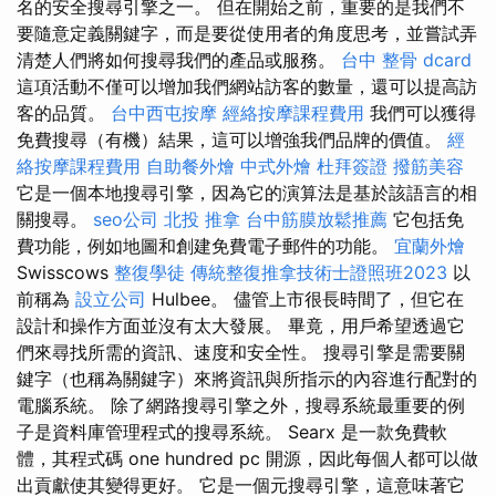
名的安全搜尋引擎之一。 但在開始之前，重要的是我們不
要隨意定義關鍵字，而是要從使用者的角度思考，並嘗試弄
清楚人們將如何搜尋我們的產品或服務。
台中 整骨 dcard
這項活動不僅可以增加我們網站訪客的數量，還可以提高訪
客的品質。
台中西屯按摩
經絡按摩課程費用
我們可以獲得
免費搜尋（有機）結果，這可以增強我們品牌的價值。
經
絡按摩課程費用
自助餐外燴
中式外燴
杜拜簽證
撥筋美容
它是一個本地搜尋引擎，因為它的演算法是基於該語言的相
關搜尋。
seo公司
北投 推拿
台中筋膜放鬆推薦
它包括免
費功能，例如地圖和創建免費電子郵件的功能。
宜蘭外燴
Swisscows
整復學徒
傳統整復推拿技術士證照班2023
以
前稱為
設立公司
Hulbee。 儘管上市很長時間了，但它在
設計和操作方面並沒有太大發展。 畢竟，用戶希望透過它
們來尋找所需的資訊、速度和安全性。 搜尋引擎是需要關
鍵字（也稱為關鍵字）來將資訊與所指示的內容進行配對的
電腦系統。 除了網路搜尋引擎之外，搜尋系統最重要的例
子是資料庫管理程式的搜尋系統。 Searx 是一款免費軟
體，其程式碼 one hundred pc 開源，因此每個人都可以做
出貢獻使其變得更好。 它是一個元搜尋引擎，這意味著它