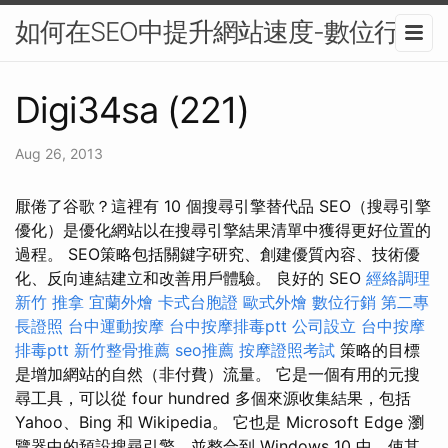
如何在SEO中提升網站速度-數位行銷
Digi34sa (221)
Aug 26, 2013
厭倦了谷歌？這裡有 10 個搜尋引擎替代品 SEO（搜尋引擎
優化）是優化網站以在搜尋引擎結果清單中獲得更好位置的
過程。 SEO策略包括關鍵字研究、創建優質內容、技術優
化、反向連結建立和改善用戶體驗。 良好的 SEO
經絡調理
新竹 推拿
宜蘭外燴
卡式台胞證
歐式外燴
數位行銷
第二專
長證照
台中運動按摩
台中按摩排毒ptt
公司設立
台中按摩
排毒ptt
新竹整骨推薦
seo推薦
按摩證照考試
策略的目標
是增加網站的自然（非付費）流量。 它是一個有用的元搜
尋工具，可以從 four hundred 多個來源收集結果，包括
Yahoo、Bing 和 Wikipedia。 它也是 Microsoft Edge 瀏
覽器中的預設搜尋引擎，並整合到 Windows 10 中，使其