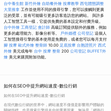
台中養生館
新竹外燴
自助餐外燴
按摩教學
西屯體態調整
大里推拿
工作並使用不同的搜尋引擎，您可以接觸到更廣
泛的受眾，並有可能吸引更多訪客造訪您的網站。 與許多
人工智慧工具一樣，它提供免費的基本設定和付費升級。
台中外燴
工商登記
會計師
高級訂閱提供額外的服務，例如
更多的處理能力、影像分析等。
戶外婚禮
公司登記
這個人
工智慧搜尋引擎的基本使用是免費的，或者您可以每月支付
腳 按摩
歐式外燴
整骨師
10.00
足底按摩
台胞證照片
西式
外燴
美元或每年
台中 按摩 整骨
200
公司登記
BUFFET外
燴
美元來購買附加功能。
如何在SEO中提升網站速度-數位行銷
如何在SEO中提升網站速度-數位行銷
在現代數位行銷的世界中，網站速度不僅僅是影響用戶體驗的
關鍵指標，也是搜索引擎排名中的重要因素。無論是「網路行