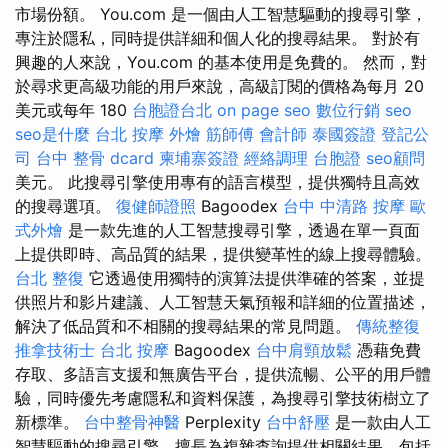
市場份額。 You.com 是一個由人工智慧驅動的搜尋引擎，
專注於隱私，同時提供詳細和個人化的搜尋結果。 對於有
興趣的人來說，You.com 的基本使用是免費的。 然而，對
於尋求更高級功能的用戶來說，高級訂閱的價格為每月 20
美元或每年 180
台胞證台北
on page seo
數位行銷
seo
seo是什麼
台北 按摩
外燴
筋師傅
會計師
泰國簽證
登記公
司
台中 整骨 dcard
柬埔寨簽證
經絡調理
台胞證
seo顧問
美元。 此搜尋引擎使用專有的語言模型，提供獨特且高效
的搜尋選項。
復健師證照
Bagoodex
台中 中清路 按摩
歐
式外燴
是一款先進的人工智慧搜尋引擎，透過在單一頁面
上提供即時、高品質的結果，提供變革性的線上搜尋體驗。
台北 整復
它透過使用獨特的演算法提供準確的答案，並提
供照片和影片建議、人工智慧天氣預報和詳細的位置描述，
解決了低品質和不相關的搜尋結果的常見問題。
傳統整復
推拿技術士
台北 按摩
Bagoodex
台中肩頸放鬆
憑藉免費
存取、多語言支援和無廣告平台，提供流暢、公平的用戶體
驗，同時優先考慮隱私和資料保護，為搜尋引擎技術樹立了
新標準。
台中整骨神醫
Perplexity
台中舒壓
是一款由人工
智慧驅動的搜尋引擎，擅長為複雜查詢提供相關結果，包括