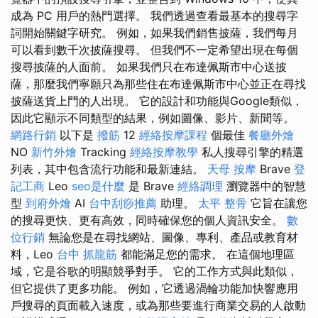
成為 PC 用戶的熱門選擇。 我們透過查看最基本的搜尋字
詞開始關鍵字研究。 例如，如果我們銷售披薩，我們每月
可以看到數千次披薩搜尋。 但我們不一定希望出現在每個
搜尋披薩的人面前。 如果我們只在布達佩斯市中心送披
薩，那麼我們寧願只為那些住在布達佩斯市中心並正在尋找
披薩送貨上門的人出現。 它的設計和功能與Google類似，
因此它顯示不同類型的結果，例如圖像、影片、新聞等。
網路行銷
以下是
撥筋
12
經絡按摩課程
個最佳
餐廳外燴
NO
新竹外燴
Tracking
經絡按摩教學
私人搜尋引擎的精選
列表，其中包含流行功能和最新連結。
天母 按摩
Brave
登
記工商
Leo
seo是什麼
是 Brave
經絡調理
瀏覽器中的智慧
型
到府外燴
AI
台中刮痧推薦
助理。
太平 整骨
它旨在讓您
的搜尋更快、更有高效，同時確保您的個人資訊安全。
數
位行銷
無論您是在尋找網站、圖像、專利、產品或教育材
料，Leo
台中 抓龍筋
都能滿足您的需求。 在這個地理區
域，它是谷歌的明顯競爭對手。 它的工作方式與此類似，
但它提供了更多功能。 例如，它透過渦輪功能加快響應用
戶搜尋的頁面載入速度，或為那些要進行商業交易的人啟動