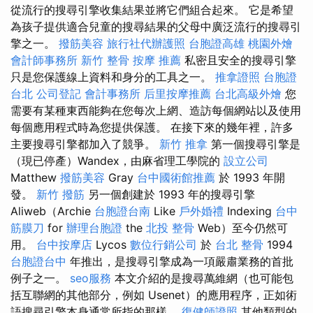
從流行的搜尋引擎收集結果並將它們組合起來。 它是希望
為孩子提供適合兒童的搜尋結果的父母中廣泛流行的搜尋引
擎之一。
撥筋美容
旅行社代辦護照
台胞證高雄
桃園外燴
會計師事務所
新竹 整骨
按摩 推薦
私密且安全的搜尋引擎
只是您保護線上資料和身分的工具之一。
推拿證照
台胞證
台北
公司登記
會計事務所
后里按摩推薦
台北高級外燴
您
需要有某種東西能夠在您每次上網、造訪每個網站以及使用
每個應用程式時為您提供保護。 在接下來的幾年裡，許多
主要搜尋引擎都加入了競爭。
新竹 推拿
第一個搜尋引擎是
（現已停產）Wandex，由麻省理工學院的
設立公司
Matthew
撥筋美容
Gray
台中國術館推薦
於 1993 年開
發。
新竹 撥筋
另一個創建於 1993 年的搜尋引擎
Aliweb（Archie
台胞證台南
Like
戶外婚禮
Indexing
台中
筋膜刀
for
辦理台胞證
the
北投 整骨
Web）至今仍然可
用。
台中按摩店
Lycos
數位行銷公司
於
台北 整骨
1994
台胞證台中
年推出，是搜尋引擎成為一項嚴肅業務的首批
例子之一。
seo服務
本文介紹的是搜尋萬維網（也可能包
括互聯網的其他部分，例如 Usenet）的應用程序，正如術
語搜尋引擎本身通常所指的那樣。
復健師證照
其他類型的