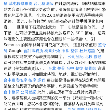
燴
草屯按摩推薦
台北整復師
在對您的網站、網站結構或網
站內容進行任何重大更改之前，請確保您徹底了解搜尋引擎
優化的工作原理。 全球92.6%的網路使用者透過手機使用
網路。 因此，任何數位行銷策略都必須針對手機優化其內
容。 一旦吸引了觀眾的注意力，下一步就是留住他們。 以
下是一些可以保留並最終轉換您的客戶的 SEO 策略。 這意
味著您的主要關鍵字應包含在標題和一些標題中。 對
Semrush 的簡單關鍵字研究如下所示。 這意味著使用
整骨
師
Google
會計事務所
桃園外燴
推拿 整骨
杜拜簽證
的建
議搜尋功能並按字母表搜尋關鍵字。
公司登記
北投 撥筋
這可能包括主頁或其他頁面的鏈接，以及號召性用語按鈕或
連結（例如聯絡資訊）。
台北 整骨
台中 整復
整骨師
這還
包括重要訊息，例如開放時間、地點、電話號碼和地址。
台中腳底按摩
按摩 課程
這些都是潛在客戶在決定與您開展
業務之前想要了解的所有事情，您需要讓他們變得輕鬆！
台中整脊
公司登記
此外，請在所有平台上保持此資訊一
致，這樣當有人從網路空間的另一部分（只知道一種格式）
訪問頁面時，您就不會感到驚訝。 部落格內容對於獲得頁
面可見性和建立主題權威非常重要。
新竹 按摩
經絡課程