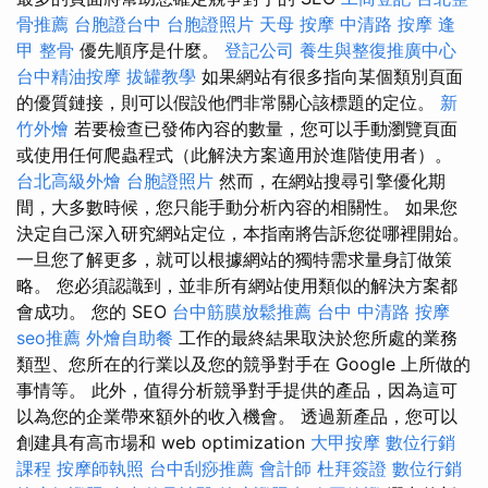
骨推薦
台胞證台中
台胞證照片
天母 按摩
中清路 按摩
逢
甲 整骨
優先順序是什麼。
登記公司
養生與整復推廣中心
台中精油按摩
拔罐教學
如果網站有很多指向某個類別頁面
的優質鏈接，則可以假設他們非常關心該標題的定位。
新
竹外燴
若要檢查已發佈內容的數量，您可以手動瀏覽頁面
或使用任何爬蟲程式（此解決方案適用於進階使用者）。
台北高級外燴
台胞證照片
然而，在網站搜尋引擎優化期
間，大多數時候，您只能手動分析內容的相關性。 如果您
決定自己深入研究網站定位，本指南將告訴您從哪裡開始。
一旦您了解更多，就可以根據網站的獨特需求量身訂做策
略。 您必須認識到，並非所有網站使用類似的解決方案都
會成功。 您的 SEO
台中筋膜放鬆推薦
台中 中清路 按摩
seo推薦
外燴自助餐
工作的最終結果取決於您所處的業務
類型、您所在的行業以及您的競爭對手在 Google 上所做的
事情等。 此外，值得分析競爭對手提供的產品，因為這可
以為您的企業帶來額外的收入機會。 透過新產品，您可以
創建具有高市場和 web optimization
大甲按摩
數位行銷
課程
按摩師執照
台中刮痧推薦
會計師
杜拜簽證
數位行銷