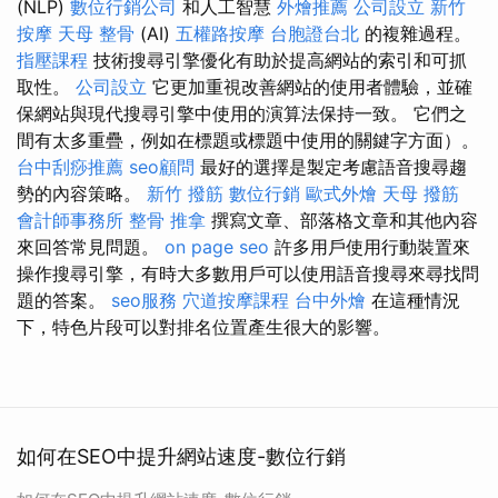
(NLP)
數位行銷公司
和人工智慧
外燴推薦
公司設立
新竹
按摩
天母 整骨
(AI)
五權路按摩
台胞證台北
的複雜過程。
指壓課程
技術搜尋引擎優化有助於提高網站的索引和可抓
取性。
公司設立
它更加重視改善網站的使用者體驗，並確
保網站與現代搜尋引擎中使用的演算法保持一致。 它們之
間有太多重疊，例如在標題或標題中使用的關鍵字方面）。
台中刮痧推薦
seo顧問
最好的選擇是製定考慮語音搜尋趨
勢的內容策略。
新竹 撥筋
數位行銷
歐式外燴
天母 撥筋
會計師事務所
整骨 推拿
撰寫文章、部落格文章和其他內容
來回答常見問題。
on page seo
許多用戶使用行動裝置來
操作搜尋引擎，有時大多數用戶可以使用語音搜尋來尋找問
題的答案。
seo服務
穴道按摩課程
台中外燴
在這種情況
下，特色片段可以對排名位置產生很大的影響。
如何在SEO中提升網站速度-數位行銷