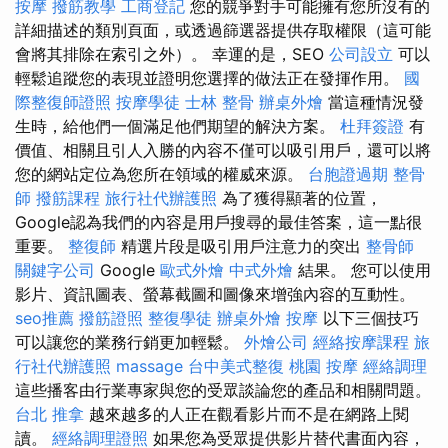
按摩
撥筋教學
工商登記
您的競爭對手可能擁有您所沒有的
詳細描述的類別頁面，或透過篩選器提供存取權限（這可能
會將其排除在索引之外）。 幸運的是，SEO
公司設立
可以
輕鬆追蹤您的表現並證明您選擇的做法正在發揮作用。
國
際整復師證照
按摩學徒
士林 整骨
辦桌外燴
當這種情況發
生時，給他們一個滿足他們期望的解決方案。
杜拜簽證
有
價值、相關且引人入勝的內容不僅可以吸引用戶，還可以將
您的網站定位為您所在領域的權威來源。
台胞證過期
整骨
師
撥筋課程
旅行社代辦護照
為了獲得顯著的位置，
Google認為我們的內容是用戶搜尋的最佳答案，這一點很
重要。
整復師
精選片段是吸引用戶注意力的突出
整骨師
關鍵字公司
Google
歐式外燴
中式外燴
結果。 您可以使用
影片、資訊圖表、螢幕截圖和圖像來增強內容的互動性。
seo推薦
撥筋證照
整復學徒
辦桌外燴
按摩
以下三個技巧
可以讓您的業務行銷更加輕鬆。
外燴公司
經絡按摩課程
旅
行社代辦護照
massage
台中美式整復
桃園 按摩
經絡調理
這些播客由行業專家與您的受眾談論您的產品和相關問題。
台北 推拿
越來越多的人正在觀看影片而不是在網路上閱
讀。
經絡調理證照
如果您為受眾提供影片替代書面內容，