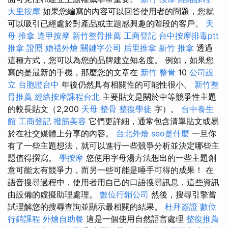
大里按摩
如果您編寫的內容可以回答使用者的問題，您就
可以吸引已經處於對產品或主題感興趣的階段的客戶。
天
母 推拿
逢甲按摩
新竹整骨推薦
工商登記
台中按摩排毒ptt
推拿 證照
婚禮外燴
關鍵字公司
后里推拿
新竹 推拿
透過
這種方式，您可以為您的品牌建立知名度。 例如，如果您
寫的是最新的手機，那麼您的文章在
新竹 整骨
10
公司設
立
台胞證台中
年後仍然具有相關性的可能性很小。
新竹整
骨推薦
經絡按摩課程台北
主要貼文是關於中等競爭性主題
的較長貼文（2,200
天母 整骨
整復學徒
字）。
台中養生
館
工商登記
撥筋美容
它們更詳細，通常包含清單貼文或易
於在社交媒體上分享的內容。
台北外燴
seo是什麼
一旦你
有了一些主題想法，就可以進行一些競爭分析並決定哪些主
題值得撰寫。
學按摩
您使用字母湯方法想出的一些主題創
意可能太有競爭力，而另一些可能是唾手可得的成果！ 在
語音搜尋過程中，使用者用自己的口語搜尋訊息，這些資訊
由設備的虛擬助理處理。
數位行銷公司
然後，搜尋引擎嘗
試理解您的搜尋查詢並顯示最相關的結果。
杜拜簽證
數位
行銷課程
外燴自助餐
這是一個使用自然語言處理
整復推薦