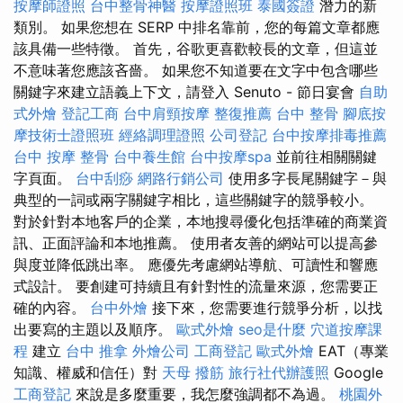
按摩師證照
台中整骨神醫
按摩證照班
泰國簽證
潛力的新
類別。 如果您想在 SERP 中排名靠前，您的每篇文章都應
該具備一些特徵。 首先，谷歌更喜歡較長的文章，但這並
不意味著您應該吝嗇。 如果您不知道要在文字中包含哪些
關鍵字來建立語義上下文，請登入 Senuto - 節日宴會
自助
式外燴
登記工商
台中肩頸按摩
整復推薦
台中 整骨
腳底按
摩技術士證照班
經絡調理證照
公司登記
台中按摩排毒推薦
台中 按摩 整骨
台中養生館
台中按摩spa
並前往相關關鍵
字頁面。
台中刮痧
網路行銷公司
使用多字長尾關鍵字－與
典型的一詞或兩字關鍵字相比，這些關鍵字的競爭較小。
對於針對本地客戶的企業，本地搜尋優化包括準確的商業資
訊、正面評論和本地推薦。 使用者友善的網站可以提高參
與度並降低跳出率。 應優先考慮網站導航、可讀性和響應
式設計。 要創建可持續且有針對性的流量來源，您需要正
確的內容。
台中外燴
接下來，您需要進行競爭分析，以找
出要寫的主題以及順序。
歐式外燴
seo是什麼
穴道按摩課
程
建立
台中 推拿
外燴公司
工商登記
歐式外燴
EAT（專業
知識、權威和信任）對
天母 撥筋
旅行社代辦護照
Google
工商登記
來說是多麼重要，我怎麼強調都不為過。
桃園外