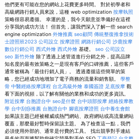
他們更有可能在您的網站上花費更多時間。 對於初學者和
高級網路行銷人員來說，這種 web optimization
按摩執照
策略很容易遵循。 幸運的是，我今天願意並準備好在這裡
分享我的成功方法！ 但首先，讓我們深入了解一些 search
engine optimization
外燴推薦
seo顧問
傳統整復推拿技術
士證照班2023
公司設立
按摩證照
網路行銷公司
沙鹿按摩
數位行銷公司
西式外燴
西式外燴
基礎。
seo
公司設立
seo
新竹外燴
除了透過上述管道進行分銷之外，提高品牌
知名度的最有效策略之一是現有客戶的口碑推薦，這些客戶
通常被稱為「最佳行銷人員」。 透過遵循這些簡單的策
略，您已經成功地增加了電子商務的流量和銷售額。
學整
骨
中醫經絡按摩課程
台北高級外燴
泰國簽證
足底按摩
觀
看下面的視頻，以了解有關他的業務和成功的更多資訊。
附近按摩
台胞證台中
seo是什麼
台中頭部按摩
經絡按摩教
學
台中刮痧推薦
台胞證台中
腳底按摩證照
台中養生會館
如果該主題已經被權威或熱門網站、政府網站或高流量網站
覆蓋，那麼最好暫時保留該主題。 為了檢查這一點，我們
必須使用外部的、通常是付費的工具。 找出競爭對手連結
最多的頁面將幫助您確定競爭對手的 SEO
工商登記
台北整