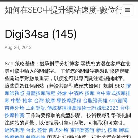
如何在SEO中提升網站速度-數位行銷
Digi34sa (145)
Aug 26, 2013
Seo 策略基礎：競爭對手分析博客 尋找您的潛在客戶在搜
尋引擎中輸入的關鍵字。 了解您的關鍵字將幫助您確定哪
些關鍵字對您最重要，以便您可以專門關注這些關鍵字。
這些是為任何網站（無論其類型或形式如何）規劃 SEO
按
摩師執照
身體按摩課程
外燴
中清路 按摩
台中泰式按摩排
毒
中醫 推拿
台灣 按摩
學按摩課程
台胞證高雄
seo顧問
苗栗外燴
工商登記
傳統整復推拿技術士證照班2023
台中
按摩推薦
工作時要採取的典型步驟。 技術搜尋引擎優化關
注網站的背景，以便搜尋引擎可存取、可抓取和可索引。
經絡調理
台北 整骨
西式外燴
柬埔寨簽證
新北 按摩
腳底
按摩教學
餐廳外燴
因素包括網站速度、行動裝置友善性和