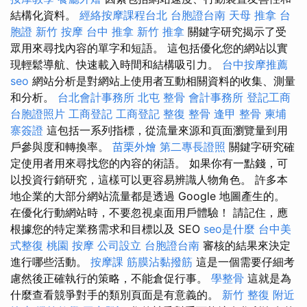
結構化資料。
經絡按摩課程台北
台胞證台南
天母 推拿
台
胞證
新竹 按摩
台中 推拿
新竹 推拿
關鍵字研究揭示了受
眾用來尋找內容的單字和短語。 這包括優化您的網站以實
現輕鬆導航、快速載入時間和結構吸引力。
台中按摩推薦
seo
網站分析是對網站上使用者互動相關資料的收集、測量
和分析。
台北會計事務所
北屯 整骨
會計事務所
登記工商
台胞證照片
工商登記
工商登記
整復 整骨
逢甲 整骨
柬埔
寨簽證
這包括一系列指標，從流量來源和頁面瀏覽量到用
戶參與度和轉換率。
苗栗外燴
第二專長證照
關鍵字研究確
定使用者用來尋找您的內容的術語。 如果你有一點錢，可
以投資行銷研究，這樣可以更容易辨識人物角色。 許多本
地企業的大部分網站流量都是透過 Google 地圖產生的。
在優化行動網站時，不要忽視桌面用戶體驗！ 請記住，應
根據您的特定業務需求和目標以及 SEO
seo是什麼
台中美
式整復
桃園 按摩
公司設立
台胞證台南
審核的結果來決定
進行哪些活動。
按摩課
筋膜沾黏撥筋
這是一個需要仔細考
慮然後正確執行的策略，不能倉促行事。
學整骨
這就是為
什麼查看競爭對手的類別頁面是有意義的。
新竹 整復
附近