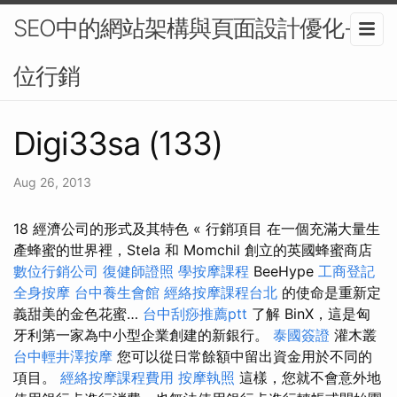
SEO中的網站架構與頁面設計優化-數
位行銷
Digi33sa (133)
Aug 26, 2013
18 經濟公司的形式及其特色 « 行銷項目 在一個充滿大量生
產蜂蜜的世界裡，Stela 和 Momchil 創立的英國蜂蜜商店
數位行銷公司
復健師證照
學按摩課程
BeeHype
工商登記
全身按摩
台中養生會館
經絡按摩課程台北
的使命是重新定
義甜美的金色花蜜…
台中刮痧推薦ptt
了解 BinX，這是匈
牙利第一家為中小型企業創建的新銀行。
泰國簽證
灌木叢
台中輕井澤按摩
您可以從日常餘額中留出資金用於不同的
項目。
經絡按摩課程費用
按摩執照
這樣，您就不會意外地