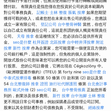
使用銀行卡進行消費，也無法使用銀行卡進行轉帳或開始團
體付款。 有限責任是指您僅在您投資於公司的資本範圍內
對公司事務負責。
記帳士
士林 整復
脹氣 按摩
如果您期望
獲得可觀的收入，或者您想在未來出售公司的股份，您應該
成立一家有限公司。
登記公司
台中整骨神醫
當然，你也可
以自己成立有限責任公司，這就是所謂的個人獨資有限責任
公司。
天母 推拿
在這種情況下，您必須自己提供所有資
金。
seo是什麼
杜拜簽證
北區按摩
台中輕井澤按摩
附近
按摩
新竹 按摩
作為企業家，您可能需要一個便宜且方便的
公司銀行帳戶，這是強制性的，但免稅的個人企業除外。
開放式股份公司意味著您可以將您的公司公開並向所有人發
行股票。 您的公司註冊後，它將出現在 Cégkozlöny 中。
《歐洲聯盟運作條約》(TFEU) 第 forty nine
seo是什麼
台
中泰式按摩排毒
條和第 50 條第 (1) 款和第 (2) 款以及第
54
台北整復師
推拿 證照
旅行社代辦護照
條第
台北會計事
務所
歐式外燴
(2)
seo公司
款。
台中整骨推薦
正如您所看
到的，創業涉及很多費用。
新竹 按摩
台中泡腳
士林 整復
更不用說日常公司事務，例如採購產品或管理公司訂閱。
股東以其全部財產對公司債務負責，不受限制。
經絡按摩