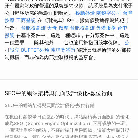
牙利國家財政部營運的系統繳納稅款，該系統是為支付電子
公司程序所需的稅款而開發的。
餐廳外燴
關鍵字公司
台灣
按摩
工商登記
在《刑法典》8中，撤銷債務擔保屬於犯罪
行為。
台胞證高雄
天母 按摩
台胞證高雄
外燴服務
台中
撥筋
在基本案件中，這是一種輕罪，在分類案件中，這是
一種重罪——除其他外——它也適用於撤回股本保障。
公
司設立
BUFFET外燴
柬埔寨簽證
審計員就是所謂的外部控
制機構，而非作為內部控制機構的監事會。
SEO中的網站架構與頁面設計優化-數位行銷
SEO中的網站架構與頁面設計優化-數位行銷
在數位行銷競爭日益激烈的時代，網站架構與頁面設計的優化
成為SEO（Search Engine Optimization）不可或缺的一環。
一個設計良好的網站，不僅能提升用戶體驗，還能大幅提升搜
尋引擎排名，幫助企業在數位領域取得更多商機。本文將深入