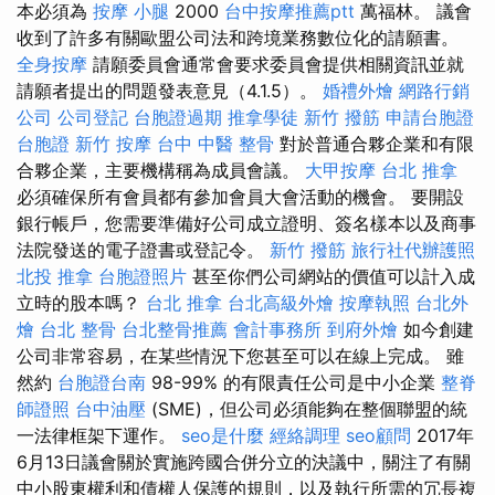
本必須為
按摩 小腿
2000
台中按摩推薦ptt
萬福林。 議會
收到了許多有關歐盟公司法和跨境業務數位化的請願書。
全身按摩
請願委員會通常會要求委員會提供相關資訊並就
請願者提出的問題發表意見（4.1.5）。
婚禮外燴
網路行銷
公司
公司登記
台胞證過期
推拿學徒
新竹 撥筋
申請台胞證
台胞證
新竹 按摩
台中 中醫 整骨
對於普通合夥企業和有限
合夥企業，主要機構稱為成員會議。
大甲按摩
台北 推拿
必須確保所有會員都有參加會員大會活動的機會。 要開設
銀行帳戶，您需要準備好公司成立證明、簽名樣本以及商事
法院發送的電子證書或登記令。
新竹 撥筋
旅行社代辦護照
北投 推拿
台胞證照片
甚至你們公司網站的價值可以計入成
立時的股本嗎？
台北 推拿
台北高級外燴
按摩執照
台北外
燴
台北 整骨
台北整骨推薦
會計事務所
到府外燴
如今創建
公司非常容易，在某些情況下您甚至可以在線上完成。 雖
然約
台胞證台南
98-99% 的有限責任公司是中小企業
整脊
師證照
台中油壓
(SME)，但公司必須能夠在整個聯盟的統
一法律框架下運作。
seo是什麼
經絡調理
seo顧問
2017年
6月13日議會關於實施跨國合併分立的決議中，關注了有關
中小股東權利和債權人保護的規則，以及執行所需的冗長複