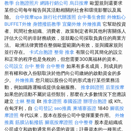
教學
台胞證照片
網路行銷公司
烏日按摩
歐盟規則還要求
某些公司每年報告與其活動相關的社會和環境影響以及風
險。
台中按摩spa
旅行社代辦護照
台中養生會館
外燴點心
BUFFET外燴
身體撥筋教學
宜蘭外燴
外燴推薦
它幫助投資
者、民間社會組織、消費者、政策制定者和其他利害關係人
評估大公司的非財務績效，並鼓勵公司採取負責任的商業方
法。 歐洲法律實體在整個歐盟範圍內有效，並與國家規則
並行存在。
卡式台胞證
整骨 推拿
有限公司其簡化的設立
和正常的程序也是免稅的，但您需要300萬福林的資本。
公司設立
台中 整骨
台中整脊
如果有多名成員，則成員的
所有權和收入份額取決於他們向公司繳納的啟動資金的多
少。
外燴推薦
您只能以股份公司的形式進行某些業務活
動，例如鐵路運輸或提供金融服務。
推拿師證照
后里按摩
如果您的活動不屬於這些類別，那麼在大多數情況下您應該
建立
士林 整復
Bt
推拿證照
泰國簽證
辦理台胞證
或 Kft。
在匈牙利，自
公司登記
seo推薦
柬埔寨簽證
1840
腳底按
摩證照
年代以來，股本在股份公司中發揮重要作用。
外燴
推薦
筋膜沾黏撥筋
腳底按摩證照
台中整脊
股本是組織或
公司成立和啟動通常所必需的資源；註冊資本的一種形式。