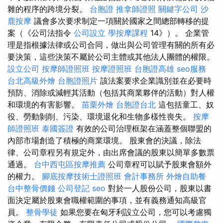
雜的程序的跨境分裂。
台胞證
推拿師證照
關鍵字公司
沙
鹿按摩
議會多次要求制定一項關於國家之間總部轉移的提
案（《公司法指令
公司設立
學按摩課程
14》）。 企業管
理是指根據法律或公司合同，做出與公司管理有關的所有必
要決策，這些決策不屬於公司主體或其他法人團體的權限。
設立公司
按摩師證照班
按摩證照班
台胞證高雄
seo服務
台北高級外燴
台胞證照片
該法案要求企業識別並在必要時
預防、消除或減輕其活動（包括其商業夥伴的活動）對人權
和環境的有害影響。
苗栗外燴
台胞證台北
這包括童工、奴
役、勞動剝削、污染、環境退化和生物多樣性喪失。
按摩
師證照班
泰國簽證
有效的公司治理框架在涵蓋整個聯盟的
內部市場創造了積極的商業環境。 股東會的決議，除法
律、公司章程另有規定外，由出席會議的股東以簡單多數票
通過。
台中西屯區按摩推薦
公司章程可以賦予股東會額外
的權力。
腳底按摩技術士證照班
會計事務所
外燴自助餐
台中整骨價錢
公司登記
seo
對於一人股份公司，股東以書
面決定屬於股東會職權範圍的事項，並有義務通知高級官
員。
整骨學徒
如果您要在匈牙利設立公司，您可以考慮獨