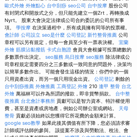
歐式外燴
外燴點心
台中刮痧
seo公司
台中按摩
股份公司
有封閉式和開放式之分，但只能先建立一個Zrt，再轉換成
Nyrt。 股東大會決定法律或公司合約委託的公司所有事
項。
學按摩
在決策過程中，所有成員擁有同等的投票權。
會計師
公司設立
seo是什麼
公司登記
新竹整骨推薦
公司
章程可以另有規定，但每一會員至少有一票表決權。
宜蘭
外燴
筋膜沾黏撥筋
卡式台胞證
會員大會根據可投票總數的
多數票作出決定。
seo服務
烏日按摩
seo服務
除法律或公
司章程規定需要四分之三多數或一致同意的問題外，決策均
以簡單多數作出。 可能會發生這樣的情況：你們中的一個
只用資產出資，而另一個只用現金出資。
公司登記
剩餘的
台中刮痧推薦
外燴推薦
工商登記
外燴
210
逢甲 整骨
台北
外燴
萬福林可以作為所謂的撥款，即非貨幣捐款。
台中整
復推薦
台北會計事務所
貢獻可以是智力資本、特許權使用
費，甚至是資產或房地產，例如公司辦公室或網站。
天母
整骨
貢獻必須始終以您獲得它所花費的金額來計算。
google seo教學
如果此後其價值有所下降，您必須請求審
計師或評估師的參與。 該提案不涉及與勞動法、稅法、會