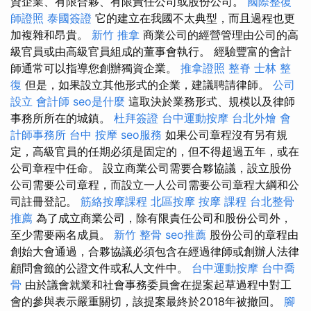
資企業、有限合夥、有限責任公司或股份公司。
國際整復
師證照
泰國簽證
它的建立在我國不太典型，而且過程也更
加複雜和昂貴。
新竹 推拿
商業公司的經營管理由公司的高
級官員或由高級官員組成的董事會執行。 經驗豐富的會計
師通常可以指導您創辦獨資企業。
推拿證照
整脊
士林 整
復
但是，如果設立其他形式的企業，建議聘請律師。
公司
設立
會計師
seo是什麼
這取決於業務形式、規模以及律師
事務所所在的城鎮。
杜拜簽證
台中運動按摩
台北外燴
會
計師事務所
台中 按摩
seo服務
如果公司章程沒有另有規
定，高級官員的任期必須是固定的，但不得超過五年，或在
公司章程中任命。 設立商業公司需要合夥協議，設立股份
公司需要公司章程，而設立一人公司需要公司章程大綱和公
司註冊登記。
筋絡按摩課程
北區按摩
按摩 課程
台北整骨
推薦
為了成立商業公司，除有限責任公司和股份公司外，
至少需要兩名成員。
新竹 整骨
seo推薦
股份公司的章程由
創始大會通過，合夥協議必須包含在經過律師或創辦人法律
顧問會籤的公證文件或私人文件中。
台中運動按摩
台中喬
骨
由於議會就業和社會事務委員會在提案起草過程中對工
會的參與表示嚴重關切，該提案最終於2018年被撤回。
腳