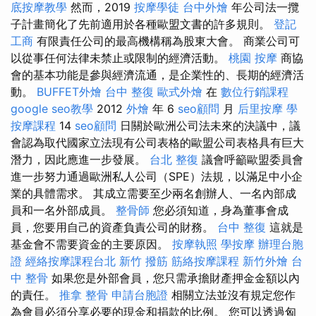
底按摩教學
然而，2019
按摩學徒
台中外燴
年公司法一攬
子計畫簡化了先前適用於各種歐盟文書的許多規則。
登記
工商
有限責任公司的最高機構稱為股東大會。 商業公司可
以從事任何法律未禁止或限制的經濟活動。
桃園 按摩
商協
會的基本功能是參與經濟流通，是企業性的、長期的經濟活
動。
BUFFET外燴
台中 整復
歐式外燴
在
數位行銷課程
google seo教學
2012
外燴
年 6
seo顧問
月
后里按摩
學
按摩課程
14
seo顧問
日關於歐洲公司法未來的決議中，議
會認為取代國家立法現有公司表格的歐盟公司表格具有巨大
潛力，因此應進一步發展。
台北 整復
議會呼籲歐盟委員會
進一步努力通過歐洲私人公司（SPE）法規，以滿足中小企
業的具體需求。 其成立需要至少兩名創辦人、一名內部成
員和一名外部成員。
整骨師
您必須知道，身為董事會成
員，您要用自己的資產負責公司的財務。
台中 整復
這就是
基金會不需要資金的主要原因。
按摩執照
學按摩
辦理台胞
證
經絡按摩課程台北
新竹 撥筋
筋絡按摩課程
新竹外燴
台
中 整骨
如果您是外部會員，您只需承擔財產押金金額以內
的責任。
推拿 整骨
申請台胞證
相關立法並沒有規定您作
為會員必須分享必要的現金和捐款的比例。 您可以透過匈