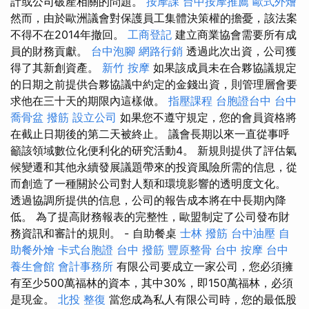
計或公司破產相關的問題。
按摩課
台中按摩推薦
歐式外燴
然而，由於歐洲議會對保護員工集體決策權的擔憂，該法案
不得不在2014年撤回。
工商登記
建立商業協會需要所有成
員的財務貢獻。
台中泡腳
網路行銷
透過此次出資，公司獲
得了其新創資產。
新竹 按摩
如果該成員未在合夥協議規定
的日期之前提供合夥協議中約定的金錢出資，則管理層會要
求他在三十天的期限內這樣做。
指壓課程
台胞證台中
台中
喬骨盆
撥筋
設立公司
如果您不遵守規定，您的會員資格將
在截止日期後的第二天被終止。 議會長期以來一直從事呼
籲該領域數位化便利化的研究活動4。 新規則提供了評估氣
候變遷和其他永續發展議題帶來的投資風險所需的信息，從
而創造了一種關於公司對人類和環境影響的透明度文化。
透過協調所提供的信息，公司的報告成本將在中長期內降
低。 為了提高財務報表的完整性，歐盟制定了公司發布財
務資訊和審計的規則。 - 自助餐桌
士林 撥筋
台中油壓
自
助餐外燴
卡式台胞證
台中 撥筋
豐原整骨
台中 按摩
台中
養生會館
會計事務所
有限公司要成立一家公司，您必須擁
有至少500萬福林的資本，其中30%，即150萬福林，必須
是現金。
北投 整復
當您成為私人有限公司時，您的最低股