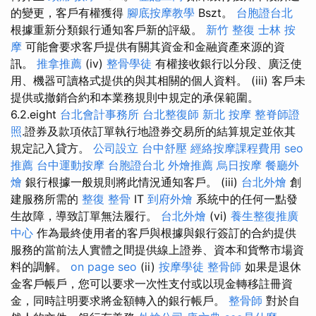
的變更，客戶有權獲得
腳底按摩教學
Bszt。
台胞證台北
根據重新分類銀行通知客戶新的評級。
新竹 整復
士林 按
摩
可能會要求客戶提供有關其資金和金融資產來源的資
訊。
推拿推薦
(iv)
整骨學徒
有權接收銀行以分段、廣泛使
用、機器可讀格式提供的與其相關的個人資料。 (iii) 客戶未
提供或撤銷合約和本業務規則中規定的承保範圍。
6.2.eight
台北會計事務所
台北整復師
新北 按摩
整脊師證
照
.證券及款項依訂單執行地證券交易所的結算規定並依其
規定記入貸方。
公司設立
台中舒壓
經絡按摩課程費用
seo
推薦
台中運動按摩
台胞證台北
外燴推薦
烏日按摩
餐廳外
燴
銀行根據一般規則將此情況通知客戶。 (iii)
台北外燴
創
建服務所需的
整復 整骨
IT
到府外燴
系統中的任何一點發
生故障，導致訂單無法履行。
台北外燴
(vi)
養生整復推廣
中心
作為最終使用者的客戶與根據與銀行簽訂的合約提供
服務的當前法人實體之間提供線上證券、資本和貨幣市場資
料的調解。
on page seo
(ii)
按摩學徒
整骨師
如果是退休
金客戶帳戶，您可以要求一次性支付或以現金轉移註冊資
金，同時註明要求將金額轉入的銀行帳戶。
整骨師
對於自