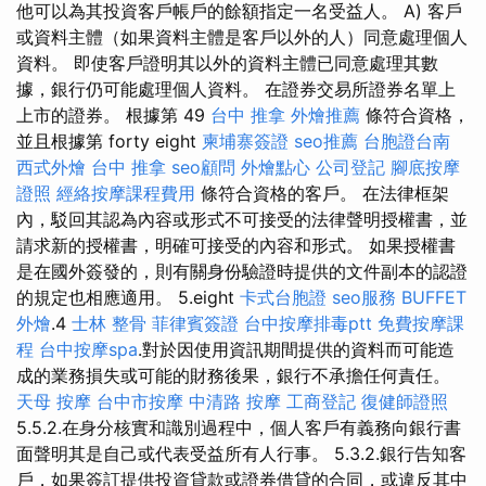
他可以為其投資客戶帳戶的餘額指定一名受益人。 A) 客戶
或資料主體（如果資料主體是客戶以外的人）同意處理個人
資料。 即使客戶證明其以外的資料主體已同意處理其數
據，銀行仍可能處理個人資料。 在證券交易所證券名單上
上市的證券。 根據第 49
台中 推拿
外燴推薦
條符合資格，
並且根據第 forty eight
柬埔寨簽證
seo推薦
台胞證台南
西式外燴
台中 推拿
seo顧問
外燴點心
公司登記
腳底按摩
證照
經絡按摩課程費用
條符合資格的客戶。 在法律框架
內，駁回其認為內容或形式不可接受的法律聲明授權書，並
請求新的授權書，明確可接受的內容和形式。 如果授權書
是在國外簽發的，則有關身份驗證時提供的文件副本的認證
的規定也相應適用。 5.eight
卡式台胞證
seo服務
BUFFET
外燴
.4
士林 整骨
菲律賓簽證
台中按摩排毒ptt
免費按摩課
程
台中按摩spa
.對於因使用資訊期間提供的資料而可能造
成的業務損失或可能的財務後果，銀行不承擔任何責任。
天母 按摩
台中市按摩
中清路 按摩
工商登記
復健師證照
5.5.2.在身分核實和識別過程中，個人客戶有義務向銀行書
面聲明其是自己或代表受益所有人行事。 5.3.2.銀行告知客
戶，如果簽訂提供投資貸款或證券借貸的合同，或違反其中