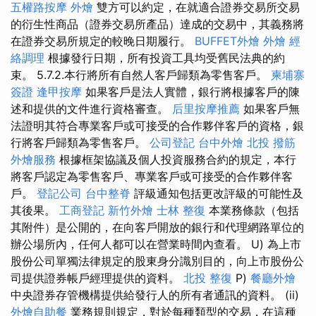
五權路按摩
外燴
雙方可以約定，在就適合證券交易所交易
的衍生性商品（證券交易所產品）達成的交易中，其義務將
在證券交易所規定的較晚日期履行。
BUFFET外燴
外燴
經
絡調理
根據發行日期，所有投資工具均受舊民法典的約
束。 5.7.2.本行將所有自然人客戶歸類為零售客戶。
柬埔寨
簽證
逢甲按摩
如果客戶是法人實體，銀行將根據客戶的陳
述和提供的文件進行資格審查。
后里按摩推薦
如果客戶無
法證明其符合專業客戶或可接受的合作夥伴客戶的資格，銀
行將客戶歸類為零售客戶。
公司登記
台中外燴
北投 撥筋
外燴服務
根據框架協議及個人投資服務合約的規定，本行
將客戶認定為零售客戶、專業客戶或可接受的合作夥伴客
戶。
登記公司
台中整脊
評級通知包括更改評級的可能性及
其後果。
工商登記
新竹外燴
士林 整復
本業務條款（包括
其附件）是公開的，在向客戶開放的銀行和代理網路單位的
辦公場所內，任何人都可以在營業時間內查看。 U) 為上市
股份公司單獨法律規定的股東身分識別目的，向上市股份公
司提供證券帳戶經理提供的資料。
北投 整復
P)
餐廳外燴
中央證券存管機構提供給發行人的所有者通訊的資料。 (ii)
外燴自助餐
業務規則規定，對於每種類型的交易，在這種