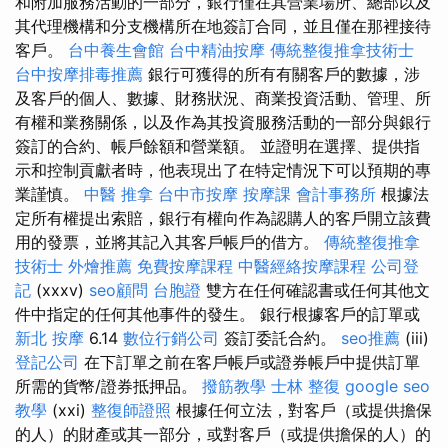
和附加服務活動的一部分，銀行僅在其營業場所、總部以及
其代理機構和分支機構所在地簽訂合同，並且僅在那裡接待
客戶。
台中養生會館
台中精油按摩
傳統整復推拿技術士
台中按摩排毒推薦
銀行可獲得的所有有關客戶的數據，涉
及客戶的個人、數據、財務狀況、商業投資活動、管理、所
有權和業務關係，以及作為其投資服務活動的一部分與銀行
簽訂的合約、帳戶餘額和營業額。 並證明在選擇、提供指
示和控制貢獻者時，他表現出了在特定情況下可以預期的專
業謹慎。
中醫 推拿
台中市按摩
按摩課
會計事務所
根據法
定所有權提出索賠，銀行有權向作為認購人的客戶開立該費
用的發票，並將其記入其客戶帳戶的借方。
傳統整復推拿
技術士
外燴推薦
免費按摩課程
中醫經絡按摩課程
公司登
記
(xxxv)
seo顧問
台胞證
雙方在任何確認書或任何其他文
件中指定的任何其他事件的發生。 銀行根據客戶的訂單或
新北 按摩
6.14
數位行銷公司
簽訂委託合約。
seo推薦
(iii)
登記公司
在下訂單之前在客戶帳戶或證券帳戶中提供訂單
所需的貨幣/證券抵押品。
撥筋教學
士林 整復
google seo
教學
(xxi)
整復師證照
根據任何立法，對客戶（或提供擔保
的人）的財產或其一部分，或對客戶（或提供擔保的人）的