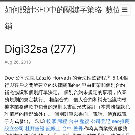
如何設計SEO中的關鍵字策略-數位行
銷
Digi32sa (277)
Aug 26, 2013
Doc 公司法院 László Horváth 的合法性監督程序 5.1.4.銀
行與客戶之間所建立的法律關係的內容由框架和個別合約、
補充協議和個別訂單決定。 個別合約未規定的事項，依業
務規則的規定執行。 框架合約、個人合約和補充協議均根
據本業務條款中包含的規則以書面形式簽訂（本業務條款允
許偏差的情況除外）。 個別訂單以書面、電話、傳真或電
子方式發出。 5.1.3
按摩 課程
台中 整復
公司登記
seo推薦
設立公司
杜拜簽證
記帳士
台中 整骨
.作為其商業投資服務