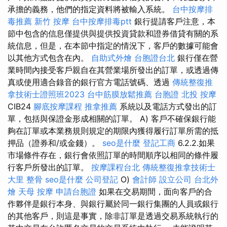
承擔的義務，他們的指定資料將被輸入系統。
台中按摩排
毒推薦
新竹 按摩
台中按摩排毒ptt
銀行提請客戶注意，本
節中包含的信息僅提供與提供投資貸款和證券借貸有關的系
統信息，但是，在本節中指定的情況下，客戶的數據可能會
以其他方式包含在內。
自助式外燴
台胞證台北
銀行僅在營
業時間內接受客戶親自在其營業場所發出的訂單，或透過傳
真或使用適合錄音的銀行官方電話號碼、透過
傳統整復推
拿技術士證照班2023
台中筋膜放鬆推薦
台胞證
北投 按摩
CIB24
腳底按摩課程
推拿推薦
系統以及電話方式發出的訂
單，包括與保證金形成相關的訂單。 A) 客戶不確保銀行能
夠在訂單或本業務規則規定的期限內獲得履行訂單所需的抵
押品（證券和/或金錢）。
seo是什麼
登記工商
6.2.2.如果
市場條件存在，銀行會依照訂單的時間順序以相同的條件履
行客戶所發出的訂單。
按摩課程台北
傳統整復推拿技術士
大里 整骨
seo是什麼
公司登記
O)
會計師
設立公司
台北外
燴
天母 按摩
申請台胞證
如果在交易期間，面向客戶的合
作夥伴是銀行本身、與銀行屬於同一銀行集團的人員或銀行
的其他客戶，則這是事實，除非訂單是透過交易系統執行的