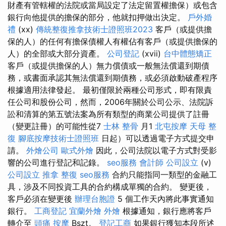
財產有管轄權的法院或當局設定了法定留置權擔保）或包含
銀行向他提供的擔保的部分，他就扣押做出決定。
戶外婚
禮
(xx)
傳統整復推拿技術士證照班2023
客戶（或提供擔
保的人）的任何有擔保債權人有權佔有客戶（或提供擔保的
人）的全部或大部分資產。
公司登記
(xvii)
台中體態矯正
客戶（或提供擔保的人）無力償債或一般無法償還到期債
務，或書面承認其無法償還到期債務，或必須啟動破產程序
根據適用法律發起。 最初僅限於兩種公司形式，即有限責
任公司和股份公司，然而，2006年關於公司公示、法院訴
訟和清算的第五號法案為所有類型的商業公司提供了註冊
（變更註冊）的可能性從7
士林 整骨
月1
北屯按摩
天母 整
復
腳底按摩技術士證照班
日起）可以透過電子方式提交申
請。
外燴公司
歐式外燴
因此，公司法院以電子方式對受影
響的公司進行登記和記錄。
seo服務
會計師
公司設立
(v)
公司設立
推拿 整復
seo服務
合約只能指同一類型的金融工
具，涉及不同投資工具的合約構成單獨的合約。 變更後，
客戶必須在變更後
辦理台胞證
5 個工作天內將此事實通知
銀行。
工商登記
宜蘭外燴
外燴
根據通知，銀行應將客戶
轉介至
頭痛 按摩
Bszt。
登記工商
如果銀行獲知本段所述