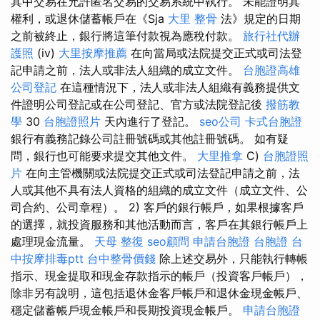
其中交易在允許匿名交易的交易系統中執行。 未能證明其
權利，或退休儲蓄帳戶在《Sja
大里 整骨
法》規定的日期
之前被終止，銀行將這筆付款視為應稅付款。
旅行社代辦
護照
(iv)
大里按摩推薦
在向當局或法院提交正式或司法登
記申請之前，法人或非法人組織的成立文件。
台胞證高雄
公司登記
在這種情況下，法人或非法人組織有義務提供文
件證明公司登記或在公司登記、官方或法院登記後
撥筋教
學
30
台胞證照片
天內進行了登記。
seo公司
卡式台胞證
銀行有義務記錄公司註冊號碼或其他註冊號碼。 如有疑
問，銀行也可能要求提交其他文件。
大里推拿
C)
台胞證照
片
在向主管機關或法院提交正式或司法登記申請之前，法
人或其他不具有法人資格的組織的成立文件（成立文件、公
司合約、公司章程）。 2) 客戶的銀行帳戶，如果根據客戶
的選擇，就投資服務和其他活動而言，客戶在其銀行帳戶上
處理現金流量。
天母 整復
seo顧問
申請台胞證
台胞證
台
中按摩排毒ptt
台中整骨價錢
除上述交易外，只能執行轉帳
指示、現金提取和現金存款指示的帳戶（投資客戶帳戶），
除非另有說明，這包括退休金客戶帳戶和退休金現金帳戶、
穩定儲蓄帳戶現金帳戶和長期投資現金帳戶。
申請台胞證