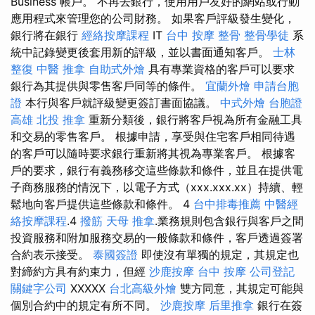
Business 帳戶。 不再去銀行，使用用戶友好的網站或行動
應用程式來管理您的公司財務。 如果客戶評級發生變化，
銀行將在銀行
經絡按摩課程
IT
台中 按摩 整骨
整骨學徒
系
統中記錄變更後套用新的評級，並以書面通知客戶。
士林
整復
中醫 推拿
自助式外燴
具有專業資格的客戶可以要求
銀行為其提供與零售客戶同等的條件。
宜蘭外燴
申請台胞
證
本行與客戶就評級變更簽訂書面協議。
中式外燴
台胞證
高雄
北投 推拿
重新分類後，銀行將客戶視為所有金融工具
和交易的零售客戶。 根據申請，享受與住宅客戶相同待遇
的客戶可以隨時要求銀行重新將其視為專業客戶。 根據客
戶的要求，銀行有義務移交這些條款和條件，並且在提供電
子商務服務的情況下，以電子方式（xxx.xxx.xx）持續、輕
鬆地向客戶提供這些條款和條件。 4
台中排毒推薦
中醫經
絡按摩課程
.4
撥筋
天母 推拿
.業務規則包含銀行與客戶之間
投資服務和附加服務交易的一般條款和條件，客戶透過簽署
合約表示接受。
泰國簽證
即使沒有單獨的規定，其規定也
對締約方具有約束力，但經
沙鹿按摩
台中 按摩
公司登記
關鍵字公司
XXXXX
台北高級外燴
雙方同意，其規定可能與
個別合約中的規定有所不同。
沙鹿按摩
后里推拿
銀行在簽