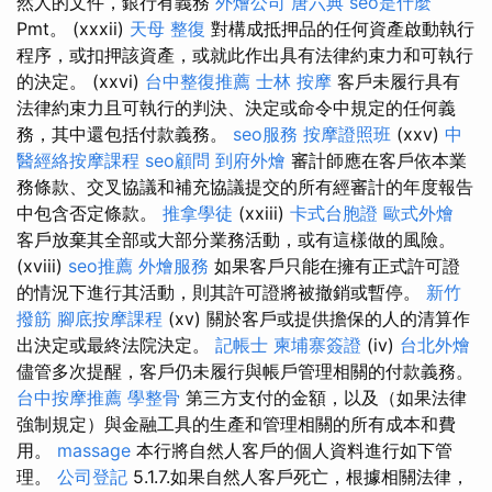
然人的文件，銀行有義務
外燴公司
唐六典
seo是什麼
Pmt。 (xxxii)
天母 整復
對構成抵押品的任何資產啟動執行
程序，或扣押該資產，或就此作出具有法律約束力和可執行
的決定。 (xxvi)
台中整復推薦
士林 按摩
客戶未履行具有
法律約束力且可執行的判決、決定或命令中規定的任何義
務，其中還包括付款義務。
seo服務
按摩證照班
(xxv)
中
醫經絡按摩課程
seo顧問
到府外燴
審計師應在客戶依本業
務條款、交叉協議和補充協議提交的所有經審計的年度報告
中包含否定條款。
推拿學徒
(xxiii)
卡式台胞證
歐式外燴
客戶放棄其全部或大部分業務活動，或有這樣做的風險。
(xviii)
seo推薦
外燴服務
如果客戶只能在擁有正式許可證
的情況下進行其活動，則其許可證將被撤銷或暫停。
新竹
撥筋
腳底按摩課程
(xv) 關於客戶或提供擔保的人的清算作
出決定或最終法院決定。
記帳士
柬埔寨簽證
(iv)
台北外燴
儘管多次提醒，客戶仍未履行與帳戶管理相關的付款義務。
台中按摩推薦
學整骨
第三方支付的金額，以及（如果法律
強制規定）與金融工具的生產和管理相關的所有成本和費
用。
massage
本行將自然人客戶的個人資料進行如下管
理。
公司登記
5.1.7.如果自然人客戶死亡，根據相關法律，