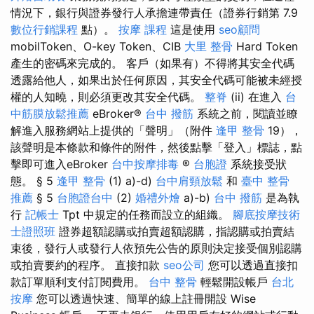
情況下，銀行與證券發行人承擔連帶責任（證券行銷第 7.9
數位行銷課程
點）。
按摩 課程
這是使用
seo顧問
mobilToken、O-key Token、CIB
大里 整骨
Hard Token
產生的密碼來完成的。 客戶（如果有）不得將其安全代碼
透露給他人，如果出於任何原因，其安全代碼可能被未經授
權的人知曉，則必須更改其安全代碼。
整脊
(ii) 在進入
台
中筋膜放鬆推薦
eBroker®
台中 撥筋
系統之前，閱讀並瞭
解進入服務網站上提供的「聲明」（附件
逢甲 整骨
19），
該聲明是本條款和條件的附件，然後點擊「登入」標誌，點
擊即可進入eBroker
台中按摩排毒
®
台胞證
系統接受狀
態。 § 5
逢甲 整骨
(1) a)-d)
台中肩頸放鬆
和
臺中 整骨
推薦
§ 5
台胞證台中
(2)
婚禮外燴
a)-b)
台中 撥筋
是為執
行
記帳士
Tpt 中規定的任務而設立的組織。
腳底按摩技術
士證照班
證券超額認購或拍賣超額認購，指認購或拍賣結
束後，發行人或發行人依預先公告的原則決定接受個別認購
或拍賣要約的程序。 直接扣款
seo公司
您可以透過直接扣
款訂單順利支付訂閱費用。
台中 整骨
輕鬆開設帳戶
台北
按摩
您可以透過快速、簡單的線上註冊開設 Wise