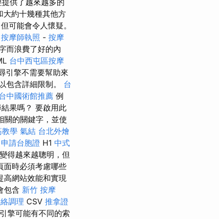
經提供了越來越多的
和大約十幾種其他方
但可能會令人懷疑。
按摩師執照
-
按摩
字而浪費了好的內
ML
台中西屯區按摩
尋引擎不需要幫助來
以包含詳細限制。
台
台中國術館推薦
例
結果嗎？ 要啟用此
相關的關鍵字，並使
筋教學
氣結
台北外燴
而
申請台胞證
H1
中式
在變得越來越聰明，但
頁面時必須考慮哪些
提高網站效能和實現
會包含
新竹 按摩
經絡調理
CSV
推拿證
引擎可能有不同的索