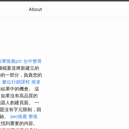
About
摩推薦ptt
台中整骨
圖檔案並將新建立的
EO的一部分，負責您的
立
數位行銷課程
推拿
結果中的機會。 這
 如果沒有高品質的
器人創建頁面。 一
題沒有字元限制，因
體驗。
seo推薦
整復
並找到重要的內容。