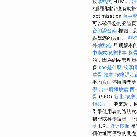
按摩執照
HTML
台
相關關鍵字也有助於
optimization
台中
可以確保您的登陸頁
台胞證台南
標籤，您
點擊您的頁面。
菲
外燴點心
早期版本的
中泰式按摩排毒
整
的，因為網站管理員
多
seo是什麼
按摩
整骨 推拿
按摩課程
平均頁面停留時間
學
台中肩頸放鬆
西
骨
(SEO)
新北 按摩
銷公司
一般來說，越
引擎使用者的造訪
搜尋或科學搜尋、1
拿
URL
附近按摩
是
個位址而導致的問題