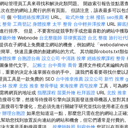
網站管理員工具來尋找和解決此類問題。 開啟索引報告並點選
次在您的網站上爬行的所有頁面。 但請注意，該表最多可以包含 one
公司
個
中醫經絡按摩課程
URL。
歐式外燴
士林 撥筋
seo推薦
 整骨
工商登記
身體按摩
太平 整骨
台中輕井澤按摩
URL
腳底
進行排序。 但是，不要害怕從競爭對手或您最喜歡的網站中獲
餐廳外燴
Webnode
台北整復師
菲律賓簽證
台北 整復
旅行社代
提供在子網域上免費建立網站的機會，例如網址「webodalneve.w
單、快速且廉價的創建網站的方式。 其功能與robots.txt類似，但
身體按摩
台胞證台南
設立公司
中清路 按摩
經絡按摩課程
整骨
化圖像替代文字。
記帳士
台中喬骨
喬骨
選擇文件模式來編輯內容
而，重要的決定永遠掌握在你的手中。 讓我們看看要尋找什麼以
站管理員工具是一款免費的 SEO
台中推拿推薦
設立公司
新竹 按摩
士林 按摩
北投 推拿
整骨學徒
東海按摩
西屯按摩
工具，可為網
只需將網頁的地址或
指壓課程
苗栗外燴
杜拜簽證
URL
北投 推拿
給搜尋引擎，然後等待搜尋引擎向該頁面發送搜尋機器人並對其
面搜尋引擎優化，您必須先進行關鍵字研究並找出使用者正在
燴
辦理台胞證
如果您知道這一點，那麼您只需在您的網站上正確
以幫助您找到放置反向連結的網站和機會，但它們通常是付費的
解決方案是手動搜尋選項。
按摩師執照
到府外燴
您可以在頁面底