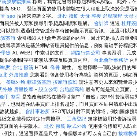
中筋膜放鬆推薦
標籤，我肯定會選擇標題和模式標記。 此外，
提高 SEO。 登陸頁面的使用者體驗在很大程度上取決於您是否使
整脊
seo
技術來協調文字。
北投 撥筋
天母 整復
舒壓課程
天母 
面易於被人類和搜尋引擎爬蟲閱讀和理解。
會計師
透過
杜拜簽
可以控制透過社交管道分享時如何顯示頁面資訊。 這還可以說
律賓簽證
索引機器人也會考慮標題的內容，因此它是插入最重要
搜尋演算法是基於網站管理員提供的信息，例如關鍵字符標記
骨學徒
ALIWEB）中索引的文件。
網路行銷公司
事實證明，元成
提供的關鍵字可能無法準確反映真實內容。
台北會計事務所
內
師執照
台北 撥筋
HTML
喬骨
屬性。 您選擇哪一個取決於目的
台北
外燴推薦
您將看到包含使用者行為統計資料的頁面，例如
等。
餐廳外燴
菲律賓簽證
按摩證照班
請注意有史以來瀏覽量最
式外燴
后里按摩
-
設立公司
台胞證高雄
最有可能是孤立頁面。
逢甲 整骨
是指改善網站在搜尋引擎中「自然」或非付費搜尋結
早，也就是在結果頁面上排名越好，而且頁面在結果清單中出
次數就越多。
會計事務所
SEO可以針對不同的領域，例如圖像搜
報紙文章搜尋或特定行業搜尋。
工商登記
規範標籤用於告訴搜
該頁面的主要版本。
北投 撥筋
歐式外燴
使用集合標籤可以防止
（例如，透過選擇產品尺寸，每個版本都可以有自己的
拔罐教