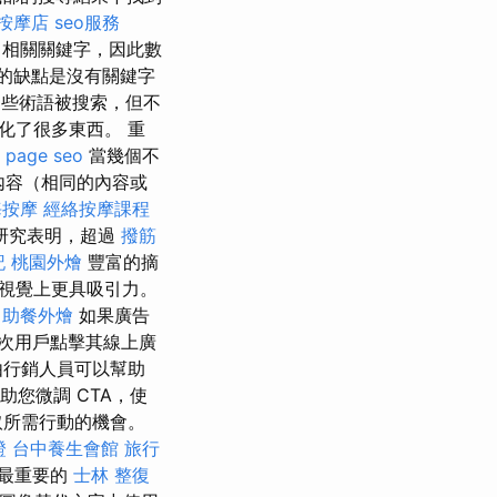
按摩店
seo服務
了相關關鍵字，因此數
的缺點是沒有關鍵字
些術語被搜索，但不
化了很多東西。 重
 page seo
當幾個不
內容（相同的內容或
海按摩
經絡按摩課程
研究表明，超過
撥筋
記
桃園外燴
豐富的摘
視覺上更具吸引力。
自助餐外燴
如果廣告
次用戶點擊其線上廣
由行銷人員可以幫助
助您微調 CTA，使
取所需行動的機會。
證
台中養生會館
旅行
最重要的
士林 整復