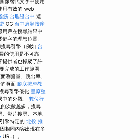
在圖像替代文字中使用
用有效的 web
撥筋
台胞證台中
這
證
OG
台中肩頸按摩
服用戶在搜尋結果中
關鍵字的理想位置。
和搜尋引擎（例如
台
員的使用是不可靠
容提供者也操縱了許
和要完成的工作範圍。
頁面瀏覽量、跳出率、
少的頁面
腳底按摩教
 搜尋引擎優化
豐原整
果中的外觀。
數位行
現的次數越多，搜尋
尋、影片搜尋、本地
尋引擎特定的
北投 推
因相同內容出現在多
學
URL）。