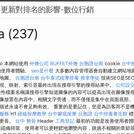
容更新對排名的影響-數位行銷
a (237)
o 本網站使用
外燴公司
BUFFET外燴
台胞證台南
cookie
台中按
的使用者體驗。
seo是什麼
大多數內容管理器會自動建立網站地
站地圖。
台胞證台南
台中泰式按摩排毒
推拿學徒
技術SEO是S
現、映射、索引並最終出現在搜尋引擎的搜尋結果中。
公司設
性檔案名稱讓搜尋引擎知道圖像的內容可以提高出現在圖像搜尋
像放置在內容中、相關文字旁邊，而不僅僅是集中在頁面底部。
描述永遠不會足夠有效。 重要的是要記住，您是為訪客而不是機
o服務
H1
經絡按摩教學
台中腳底按摩
台胞證
台中排毒養生館
標
籤更長。
台中 整骨
Header
工商登記
最初的功能是改善使用者
組織得當，使用者可以更輕鬆地瀏覽內容，跳過不相關的章節