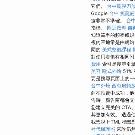
它們。
台中筋膜刀
Google
台中 抓龍筋
據非常不準確。
台
指標。
附近按摩
苗
知道競爭的頻率或
複內容通常是由網
同的
美式整復課程
對使用者俱有相同附
費用
索引是搜尋引擎
美容
歐式外燴
51
要是搜尋頁面上的一
台中外燴
西屯肩頸
商在拍賣中成功，
告時，廣告商都會支
您建立完美的 CTA。 we
其更加有效。 透過
我想說 HTML 標籤對於 s
社代辦護照
來說仍然