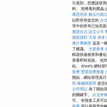
引規則，您應該使用
料。 您將看到爬蟲上
摩證照班
數位行銷
以對所有提交的
台北
等中的所有已知頁面
胞證台北
設立公司
撥筋課程
天母 推拿
會計事務所
這是一種簡
了建議。
大里推拿
輯器快速檢查和優
查看即時頁面。 然
站。 Ahrefs 網
按摩
豐原按摩推薦
開始，網站管理員
照
復健師證照
提交
公司登記
為了開始頁
的關鍵字。
台北外
可。 有很多工具可
推薦
所以最簡單的