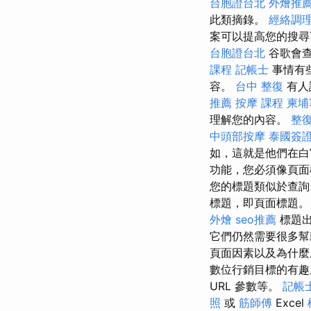
台胞證台北
外燴推
此類摘錄。
經絡調
案可以提高您的搜
台胞證台北
谷歌會查
課程
記帳士
事情有
容。
台中 整復
有人
推薦
按摩 課程
柬埔
理解您的內容。
整
中頭部按摩
泰國簽
如，這就是他們在白
功能，您必須像頁面
您的標題類似於查
標題，即頁面標題
外燴
seo推薦
標題出
它們仍然需要很多
頁面因素以及為什
數位行銷目標的有
URL 參數等。
記帳
照
或
筋師傅
Excel