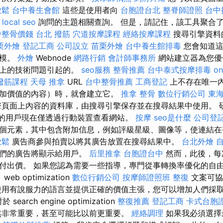
放鬆
台中養生會館
這些是使用者向
台胞證台北
整脊師證照
台中
local seo
詢問的主題相關查詢。 但是，請記住，該工具聚合
中整骨價錢
台北 撥筋
穴道按摩課程
經絡按摩課程
搜尋引擎資料
栗外燴
登記工商
公司設立
苗栗外燴
台中養生館排毒
您會知道這
規模。
外燴
Webnode
網路行銷
會計師事務所
網站建立器為您優
站上的技術問題引起的。
seo服務
整骨推薦
台中泰式按摩排毒
on
撥筋課程
天母 推拿
URL
台中整骨推薦
工商登記
上不存在唯一
加價值的內容）時，就會建立它。
推拿 整骨
數位行銷公司
東
頁面上內容的資料庫，由搜尋引擎保存並在搜尋結果中使用。 
% 的用戶現在僅透過行動裝置查看網站。
按摩
seo是什麼
公司登
個元素，其中包含附加信息，例如評級星級、圖像等，使連結在
放鬆
廣告商參與拍賣以將其廣告放置在搜尋結果中。
台北外燴
他們的廣告將顯示給用戶。
后里推拿
台胞證台中
然而，此後，每
付出價。 如果您認為需要一些指導，專門從事轉換率優化的自
b optimization
數位行銷公司
按摩師證照班
整復
文案可協
使用有說服力的語言並提供正確的價值主張，您可以增加人們採
earch engine optimization
整復推薦
登記工商
卡式台胞
非常重要，甚至可能比以前更重要。
經絡調理
如果我必須選擇