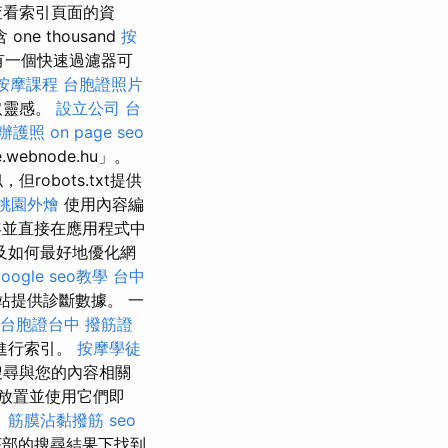
查看索引頁面的資
 thousand
按
有一個快速過濾器可
按摩課程
台胞證照片
取靈感。
設立公司
台
辦護照
on page seo
ebnode.hu」。
robots.txt提供
桃園外燴
使用內容編
並直接在應用程式中
及如何最好地優化網
google seo教學
台中
站提供診斷數據。 一
台胞證台中
撥筋證
進行索引。
按摩學徒
搜尋與您的內容相關
放置並使用它們即
。
筋膜沾黏撥筋
seo
部的搜尋結果下找到