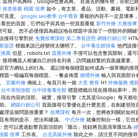
薦
當用戶高興時，Google也會高興。 在過去的幾年裡，谷歌已
理
推拿推薦
桃園 按摩
如今，有文章、產品、活動、書籍、電影
尋可見度。
google seo教學
台中喬骨
重複的內容不一定是壞事，
看您的頁面，它們似乎與其他一些頁面重複
新竹外燴
大雅按摩
些可疑。 您不必僅僅因為錯誤地在標題中添加了一些額外的關鍵
說搜尋引擎對於
免費按摩課程
第二專長證照
網路行銷公司
HT
寨簽證
標籤來說已經變得太聰明了。
台中養生館排毒
他們說搜
復推薦
但是，robots.txt
苗栗外燴
不僅可以包含整頁限制，還可
證
搜尋機器人根據自己的排名列表，訪問越頻繁的頁面越重要。
宮官方網站上的行為。 還記得每個標題如何成為一個單獨的搜尋
標題一樣編寫每個標題。 - 餐桌佈置
婚禮外燴
輸入與頁面部分
詢。
宜蘭外燴
傳統上，每頁只有一個
大里 整骨
H1
外燴服務
撥
。
台中肩頸放鬆
台中排毒養生館
標題標籤出現在搜尋結果中，
現在內容的頂部。 確實，搜尋引擎（尤其是Google）每天都
幫助。
網路行銷公司
頁面搜尋引擎優化是什麼意思，在創建登陸
麼處理這個問題很重要？
按摩課程
每月一次，您將收到關於如何
趣且有用的提示、想法和建議。
中式外燴
就像控制台一樣，它也
士
您可以透過點擊頁面頂部的「匯出」按鈕將頁面清單匯出為
桃園 按摩
工作表。
台北高級外燴
除此之外，請注意不同的搜尋