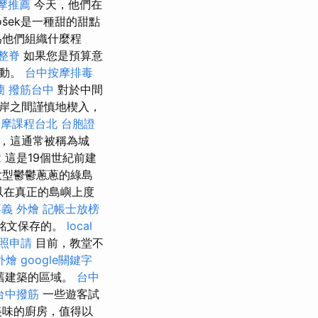
摩推薦
今天，他們在
ošek是一種甜的甜點
為他們組織什麼程
整脊
如果您是預算意
活動。
台中按摩排毒
蘭
撥筋台中
對於中間
海岸之間謹慎地楔入，
按摩課程台北
台胞證
壘，這通常被稱為城
拿
這是19個世紀前建
大型鬱鬱蔥蔥的綠島
以在真正的島嶼上度
義 外燴
記帳士放榜
的銘文保存的。
local
照申請
目前，教堂不
外燴
google關鍵字
是舊建築的區域。
台中
台中撥筋
一些遊客試
美味的廚房，值得以