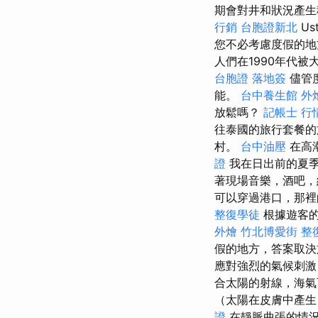
期會對井和狀況產生積
行銷
台胞證新北
U
您不必考慮度假的地
人們在1990年代
台胞證 落地簽
儘管
能。
台中養生館
外
放鬆嗎？
記帳士 行
往泰國的旅行套餐
村。
台中油壓
在高
證
我在日出前的夏季黎
著現場音樂，酒吧，
可以穿過港口，那裡
整復學徒
根據遊客的
外燴
竹北博愛街 整
假的地方，答案取決
應對強烈的氣候刺
合太陽的射線，海氣
（太陽在皮膚中產
證
在靜脈曲張的情況