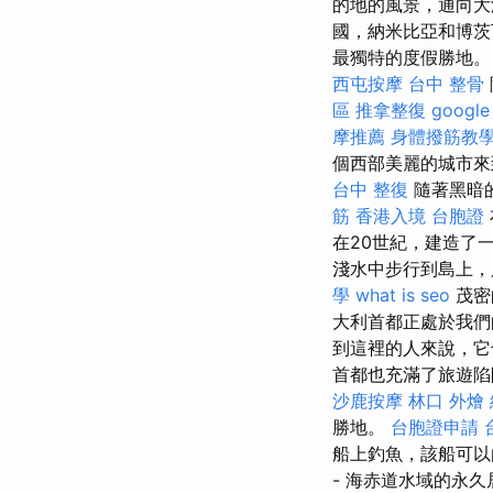
的地的風景，通向
國，納米比亞和博茨
最獨特的度假勝地。
西屯按摩
台中 整骨
區 推拿整復
googl
摩推薦
身體撥筋教
個西部美麗的城市來
台中 整復
隨著黑暗
筋
香港入境 台胞證
在20世紀，建造了
淺水中步行到島上，
學
what is seo
茂密
大利首都正處於我
到這裡的人來說，
首都也充滿了旅遊陷
沙鹿按摩
林口 外燴
勝地。
台胞證申請
船上釣魚，該船可
- 海赤道水域的永