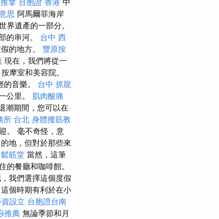
 推拿
台胞證 香港
中
意思
阿馬爾菲海岸
織世界遺產的一部分。
底部的串河。
台中 西
度假的地方。
豐原按
薦
現在，我們將從一
，按摩室和美容院。
輕的音樂。
台中 抓龍
有一公里。
肌肉酸痛
退潮期間，您可以在
務所 台北
身體撥筋教
迎。 毫不奇怪，意
的地，但對於那些來
鬆筋堂
當然，這筆
住的餐廳和咖啡館。
吧，我們選擇這個度假
 這個時期有利於在小
外資設立
台胞證台南
痧推薦
無論季節和月