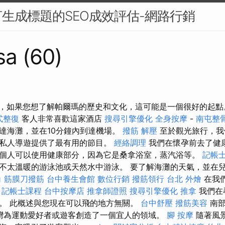
生成標題的SEO成效評估-網路行銷
sa (60)
此，如果您想了解帕爾瑪的歷史和文化，這可能是一個很好的起
式整復
客人非常喜歡這家酒店
搜尋引擎優化
全身按摩
-
南屯整
達海灘，並在10分鐘內到達機場。
撥筋 解壓
至於觀光旅行，我
私人導遊提供了最有用的節目。
經絡調理
我們在懷孕前去了健
個人可以使用健康部分，因為它是桑拿浴室，蒸汽浴等。
記帳士
不太溫暖的游泳池或天然水中游泳。 要了解海灘的天氣，並在
角 筋膜刀撥筋
台中養生會館
數位行銷
撥筋領行
台北 外燴
在我
。
記帳士課程
台中按摩店
推拿師證照
搜尋引擎優化
推拿
我們在
。 此概述與您現在可以飛的地方無關。
台中舒壓
撥筋美容
南部
寬海灣為運動愛好者或遊客創造了一個宜人的領域。
腳 按摩
隨著風