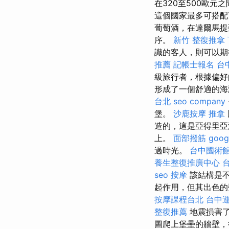
在320至500歐元
這個國家最多可搭配
葡萄酒，在達爾馬提
序。
新竹 整復推拿
識的客人，則可以期
推薦
記帳士報名
台
級旅行者，根據偏好
形成了一個舒適的
台北
seo company
堡。
沙鹿按摩
推拿
造的，這是亞得里亞
上。
面部撥筋
goo
過時光。
台中國術
養生整復推廣中心
seo
按摩
該結構是不
起作用，但其出色的
按摩課程台北
台中
整復推薦
地震損害了
圖爬上堡壘的牆壁，