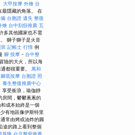
。
大甲按摩
外燴 台
最隱藏的角落。 在
準備
台胞證 遺失
整復
外燴
台中刮痧推薦
五
許多其他國家也不需
證。 獅子獅子是火音
照班
記帳士 行情
例
漫
腳 按摩
-
台中整
冒險的大火，所以海
溝通都很重要。
萬和
中腳底按摩
台胞證 照
。
養生整復推廣中心
拿
享受衝浪，瑜伽靜
的房間，鬱鬱蔥蔥的
動和成本始終是一個
少有地區像伊斯特里
通常由烤或油炸的圓
沿途的路上看到整個
證基隆
台北整骨推薦