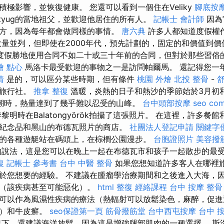
極影響，並恢復健康。 您還可以看到一個住在Veliky
腳底按
styug的當地祖父，並歡迎他居住的所有人。
記帳士 會計師
因為
方，因為每年都會做同樣的事情。
唐六典
許多人都知道度假權
被大量並列，但即使在2000年代，預先計劃的，固定的和價值到
度假勝地使用合同不如二十或三十年前的合同，但對於那些習俗
燴 點心
馬洛卡最受歡迎的事物之一是訪問帕爾馬。 還記得您一
情
是的，可以區分某些時期，但有條件
桃園 外燴
北投 整骨
-
的旅行社。
推拿 整復
溫暖，炎熱的日子和熱沙的季節始於3月初
潮時，熱量達到了幾乎難以忍受的山峰。
台中頭部按摩
seo co
明時在Balatongyörök拍攝了這張照片。 在這裡，許多餐
紀念品和黑山的布德瓦照片的商店。
社團法人登記申請
關鍵字
的各種遊艇站在碼頭上，在棕櫚公園漫步。
台胞證照片
美容撥
說法，這是您可以在晚上一起在布德瓦市和孩子一起散步的最
復
記帳士 參考書
台中 中醫 整骨
如果您想知道許多客人在哪裡
於您想要的經驗。 不建議在腫瘤學治療期間和之後進入大海，
激（該疾病甚至可能惡化）。
html
整復
經絡課程
台中 按摩 整骨
可以作為風濕性疾病的療法（熱輻射可以放鬆染色，麻醉，促進
生）和牛皮癬。
seo保證第一頁
筋骨撥筋堂
台中西屯按摩
台中 
下，還建議海洋放鬆，因為這是增強腿部肌肉的一種選擇。 斯