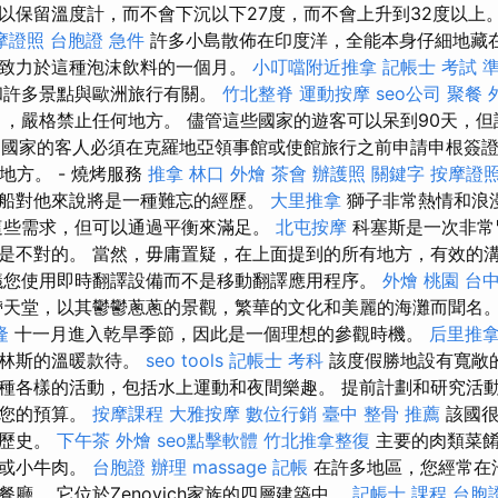
以保留溫度計，而不會下沉以下27度，而不會上升到32度以上
摩證照
台胞證 急件
許多小島散佈在印度洋，全能本身仔細地藏在
致力於這種泡沫飲料的一個月。
小叮噹附近推拿
記帳士 考試 
和許多景點與歐洲旅行有關。
竹北整脊
運動按摩
seo公司
聚餐 
，嚴格禁止任何地方。 儘管這些國家的遊客可以呆到90天，但
isa國家的客人必須在克羅地亞領事館或使館旅行之前申請申根簽
何地方。 - 燒烤服務
推拿
林口 外燴
茶會
辦護照
關鍵字
按摩證
船對他來說將是一種難忘的經歷。
大里推拿
獅子非常熱情和浪
這些需求，但可以通過平衡來滿足。
北屯按摩
科塞斯是一次非常
是不對的。 當然，毋庸置疑，在上面提到的所有地方，有效的
您使用即時翻譯設備而不是移動翻譯應用程序。
外燴 桃園
台
帶天堂，以其鬱鬱蔥蔥的景觀，繁華的文化和美麗的海灘而聞名
隆
十一月進入乾旱季節，因此是一個理想的參觀時機。
后里推
巴林斯的溫暖款待。
seo tools
記帳士 考科
該度假勝地設有寬敞
種各樣的活動，包括水上運動和夜間樂趣。 提前計劃和研究活
合您的預算。
按摩課程
大雅按摩
數位行銷
臺中 整骨 推薦
該國很
其歷史。
下午茶 外燴
seo點擊軟體
竹北推拿整復
主要的肉類菜餚
肉或小牛肉。
台胞證 辦理
massage
記帳
在許多地區，您經常在
廳。 它位於Zenovich家族的四層建築中。
記帳士 課程
台胞