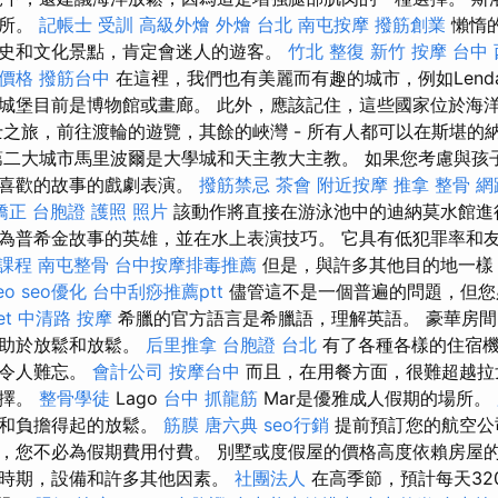
場所。
記帳士 受訓
高級外燴
外燴 台北
南屯按摩
撥筋創業
懶惰
史和文化景點，肯定會迷人的遊客。
竹北 整復
新竹 按摩
台中
體價格
撥筋台中
在這裡，我們也有美麗而有趣的城市，例如Lend
城堡目前是博物館或畫廊。 此外，應該記住，這些國家位於海
士之旅，前往渡輪的遊覽，其餘的峽灣 - 所有人都可以在斯堪的
第二大城市馬里波爾是大學城和天主教大主教。 如果您考慮與孩
最喜歡的故事的戲劇表演。
撥筋禁忌
茶會
附近按摩
推拿 整骨
網
矯正
台胞證 護照 照片
該動作將直接在游泳池中的迪納莫水館進
為普希金故事的英雄，並在水上表演技巧。 它具有低犯罪率和
課程
南屯整骨
台中按摩排毒推薦
但是，與許多其他目的地一樣
eo
seo優化
台中刮痧推薦ptt
儘管這不是一個普遍的問題，但
et
中清路 按摩
希臘的官方語言是希臘語，理解英語。 豪華房
有助於放鬆和放鬆。
后里推拿
台胞證 台北
有了各種各樣的住宿機
遠令人難忘。
會計公司
按摩台中
而且，在用餐方面，很難超越拉
選擇。
整骨學徒
Lago
台中 抓龍筋
Mar是優雅成人假期的場所。
物和負擔得起的放鬆。
筋膜
唐六典
seo行銷
提前預訂您的航空公
，您不必為假期費用付費。 別墅或度假屋的價格高度依賴房屋
年時期，設備和許多其他因素。
社團法人
在高季節，預計每天32