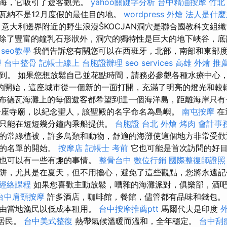
大海，它吸引了遊客觀光。
yahoo關鍵字分析
台中精油按摩
竹北
瓦納不是12月度假的最佳目的地。
wordpress
外燴
法人是什麼
 意大利邊界附近的野生浪漫ŠKOCJAN洞穴是聯合國教科文組
除了豐富的鐘乳石形狀外，洞穴的獨特性是巨大的地下峽谷，
e seo教學
我們告訴您有關您可以在西班牙，北部，南部和東部
學
台中整骨
記帳士線上
台胞證辦理
seo services
高雄 外燴 推
到。 如果您想放鬆自己並花點時間，請務必參觀各種水療中心
的開始，這座城市從一個新的一面打開，充滿了明亮的燈光和較
布德瓦海灘上的每個遊客都希望到達一個海洋島，距離海岸只
一座寺廟，以紀念聖人，該聖殿的名字命名為島嶼。
南屯按摩
在
只能在短短幾分鐘內乘船提供。
台胞證 台北
外燴 烤肉
會計事
的常綠植被，許多鳥類和動物，舒適的海灘使這個地方非常受歡
們的名單的開始。
按摩店
記帳士 考前
它也可能是首次訪問的好目
它也可以有一些有趣的事情。
整骨台中
數位行銷
國際整復師證照
阱，尤其是在夏天，但不用擔心，避免了這些觀點，您將永遠記
經絡課程
如果您喜歡主動放鬆，嘈雜的海灘派對，俱樂部，酒
台中肩頸按摩
許多酒店，咖啡館，餐館，儘管都有品味和錢包。
以由當地漁民以低成本租用。
台中按摩推薦ptt
馬爾代夫是印度
久居民。
台中美式整復
熱帶氣候溫暖而溫和，全年穩定。
台中刮