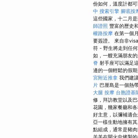
份如何，溫度計都可
中
搜索引擎
腳底按
這些國家，十二月是
師證照
豐富的歷史
權路按摩
在第一個月
要簽證。 來自非v
符 - 野生將走到任
如，一艘充滿朋友的
脊
射手座可以滿足
邊的一個輕鬆的假期
宮附近推拿
我們建議
片
巴厘島是一個熱
大腿 按摩
台胞證基
修，拜訪教堂以及
花園，幾家餐廳和各
好主意，以彌補適
亞一樣生動地擁有
點組成，通常是豬
羔羊在開火中烤製的餐