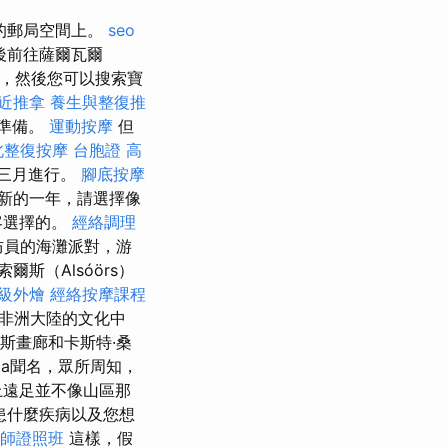
的郵局空間上。
seo
後前往薩爾瓦爾
淨，然後您可以搜索寶
近推拿
養生與整復推
準備。
運動按摩
但
北整復按摩
台胞證 高
至三月進行。
腳底按摩
新的一年，請選擇像
客選擇的。
經絡調理
防員的海灘派對，游
爾斯（Alsóörs）
級外燴
經絡按摩課程
非洲大陸的文化中
斯畫廊和卡斯特·桑
ula聞名，眾所周知，
上遠足並不像山區那
患什麼疾病以及您想
師證照班
這樣，假