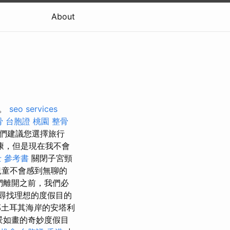
About
點。
seo services
骨
台胞證 桃園
整骨
們建議您選擇旅行
康，但是現在我不會
 參考書
關閉子宮頸
兒童不會感到無聊的
們離開之前，我們必
尋找理想的度假目的
土耳其海岸的安塔利
景如畫的奇妙度假目