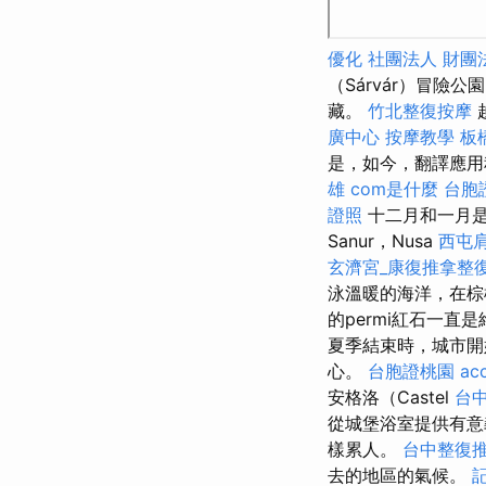
優化
社團法人 財團
（Sárvár）冒
藏。
竹北整復按摩
廣中心
按摩教學
板
是，如今，翻譯應用
雄
com是什麼
台胞
證照
十二月和一月
Sanur，Nusa
西屯
玄濟宮_康復推拿整
泳溫暖的海洋，在棕
的permi紅石一
夏季結束時，城市開
心。
台胞證桃園
ac
安格洛（Castel
台中
從城堡浴室提供有意
樣累人。
台中整復
去的地區的氣候。