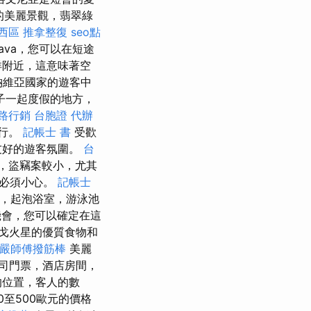
的美麗景觀，翡翠綠
 西區 推拿整復
seo點
ava，您可以在短途
洋附近，這意味著空
納維亞國家的遊客中
子一起度假的地方，
路行銷
台胞證 代辦
行。
記帳士 書
受歡
友好的遊客氛圍。
台
，盜竊案較小，尤其
您必須小心。
記帳士
間，起泡浴室，游泳池
會，您可以確定在這
戈火星的優質食物和
嚴師傅撥筋棒
美麗
司門票，酒店房間，
的位置，客人的數
0至500歐元的價格