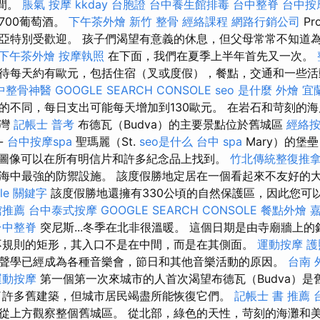
之間。
脹氣 按摩
kkday 台胞證
台中養生館排毒
台中整脊
台中按
700葡萄酒。
下午茶外燴
新竹 整骨
經絡課程
網路行銷公司
Pr
亞特別受歡迎。 孩子們渴望有意義的休息，但父母常常不知道
下午茶外燴
按摩執照
在下面，我們在夏季上半年首先又一次。
待每天約有歐元，包括住宿（叉或度假），餐點，交通和一些
中整骨神醫
GOOGLE SEARCH CONSOLE
seo 是什麼
外燴 宜
的不同，每日支出可能每天增加到130歐元。 在岩石和苛刻的
海灣
記帳士 普考
布德瓦（Budva）的主要景點位於舊城區
經絡
-
台中按摩spa
聖瑪麗（St.
seo是什么
台中 spa
Mary）的堡
圖像可以在所有明信片和許多紀念品上找到。
竹北傳統整復推
海中最強的防禦設施。 該度假勝地定居在一個看起來不友好的
gle 關鍵字
該度假勝地還擁有330公頃的自然保護區，因此您可
館推薦
台中泰式按摩
GOOGLE SEARCH CONSOLE
餐點外燴
嘉
台中整脊
突尼斯...冬季在北非很溫暖。 這個日期是由寺廟牆上
規則的矩形，其入口不是在中間，而是在其側面。
運動按摩
護
聲學已經成為各種音樂會，節日和其他音樂活動的原因。
台南 
運動按摩
第一個第一次來城市的人首次渴望布德瓦（Budva）
許多舊建築，但城市居民竭盡所能恢復它們。
記帳士 書 推薦
從上方觀察整個舊城區。 從北部，綠色的天性，苛刻的海灘和