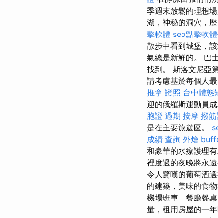
季週末放鬆的理想
湖，神秘的洞穴，歷
擊軟體
seo點擊軟
散步中看到城堡，該
氣總是新鮮的。 巴
找到。 斯洛文尼亞
請考慮基於每個人
推拿 證照
台中體態
迎的俄羅斯運動員成
胞證 過期
按摩
撥筋
是在主要旅遊區。
s
成績 查詢
外燴 buff
和豪華的水療護理
裡度過的夜晚將永
令人驚嘆的葡萄酒
的建築，美味的食
機場班車，餐廳餐桌
量，租用房屋的一