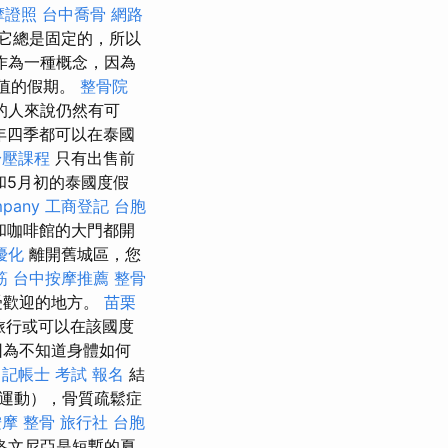
摩證照
台中喬骨
網路
它總是固定的，所以
作為一種概念，因為
價值的假期。
整骨院
的人來說仍然有可
年四季都可以在泰國
舒壓課程
只有出售前
和5月初的泰國度假
mpany
工商登記
台胞
館和咖啡館的大門都開
優化
離開舊城區，您
筋
台中按摩推薦
整骨
受歡迎的地方。
苗栗
旅行或可以在該國度
因為不知道身體如何
記帳士 考試 報名
結
運動），骨質疏鬆症
按摩 整骨
旅行社 台胞
洛文尼亞是短暫的夏