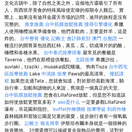
文化古蹟中，除了自然之美之外，這個地方還吸引了所有
人，而西班牙美食的特殊風味使宏偉的假期令人難忘。 實
際上，如果沒有迪拜金露天市場的訪問，迪拜的旅程是沒有
完整的。
推拿推薦
台中筋膜放鬆推薦
搜尋引擎優化
希臘
人使用橄欖油來準備食物，他們喜歡肉，主要是炸羊，這是
炸的。
台中整骨
優化
記帳士 會計師差別
澳門 台胞證
一
種流行的開胃菜包括西紅柿，黃瓜，瓜，切成薄片的奶酪，
橄欖和各種水果。
台中泰式按摩排毒
最常見的餐廳是
Taverna，他們在那裡提供餐點。
北區按摩
希臘沙拉，
suvlaki，tzaziki，musaka或陀螺儀。 狗有Tisza
台中西屯
區按摩推薦
Lake
中清路 按摩
Paws的最高清單。
撥筋課
程
如果您去過Tata，您就會知道，對於那些喜歡海濱，騎
自行車，划船和讀物的人來說，舊湖是一個真正的天堂。
台中筋膜放鬆推薦
您會在Lillafüred放鬆，但是您不知道該
如何使放鬆更豐富多彩？
seo是什么
一定要參觀Lillafüred
瀑布，吊花園和指控。
buffet外燴價格
按摩學徒
到府外燴
森林鐵路和冒險公園是兒童的最愛，徒步旅行者有一個氧氣
步行圈。
記帳士 報名簡章
伊斯坦布爾本身就是一個很棒的
旅遊勝地。 討價還價可以操縱黃金裝飾品的費用，這對於