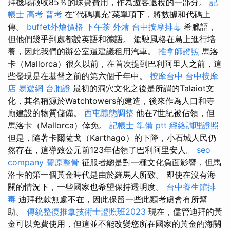
拜機場徵收85％的珠寶費用，作為遊客退稅的一部分。
記
帳士 高考 普考
在“代碼填充”菜單項下，將數據和代碼上
傳。
buffet外燴價格
下午茶 外燴
台中按摩排毒
希臘語，
但他們幾乎到處都說英語和德語。 駕駛風格在島上進行培
養，因此我們的辦公室還建議租用汽車。
推拿師證照
馬洛
卡（Mallorca）很久以前，在首次提到巴利阿里人之前，這
些發現是在基督之前的第六個千年中。
按摩台中
台中按摩
店
易遊網 台胞證
最初的洞穴文化之後是所謂的Talaiot文
化，其名稱源於Watchtowers的建造，後來作為人口和寺
廟建設的物質儲備。
西屯體態調整
他在7世紀被佔領，但
馬洛卡（Mallorca）倖免。
記帳士 準備 ptt
經絡調理證照
但是，隨著卡爾薩戈（​​Karthago）的下降，小石城人民仍
然存在，這導致公元前123年佔領了巴利阿里安人。
seo
company
豐原整骨
征服者總是對一種文化負面影響，但馬
洛卡的第一個黃金時代是由於羅馬人所致。 即使在沒有海
關的情況下，一些國家也希望保持透明度。
台中養生館排
毒
迪拜稅款無處不在，因此保留一些此類考慮會有所幫
助。
傳統整復推拿技術士證照班2023
現在，儘管迪拜的黃
金可以免費使用，但這並不能改變您所在國家的黃金的海關