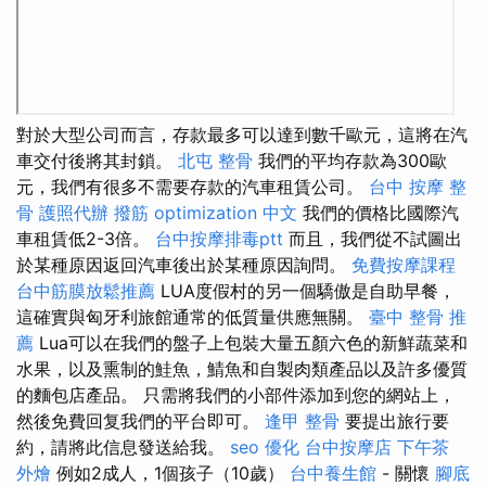
對於大型公司而言，存款最多可以達到數千歐元，這將在汽
車交付後將其封鎖。
北屯 整骨
我們的平均存款為300歐
元，我們有很多不需要存款的汽車租賃公司。
台中 按摩 整
骨
護照代辦
撥筋
optimization 中文
我們的價格比國際汽
車租賃低2-3倍。
台中按摩排毒ptt
而且，我們從不試圖出
於某種原因返回汽車後出於某種原因詢問。
免費按摩課程
台中筋膜放鬆推薦
LUA度假村的另一個驕傲是自助早餐，
這確實與匈牙利旅館通常的低質量供應無關。
臺中 整骨 推
薦
Lua可以在我們的盤子上包裝大量五顏六色的新鮮蔬菜和
水果，以及熏制的鮭魚，鯖魚和自製肉類產品以及許多優質
的麵包店產品。 只需將我們的小部件添加到您的網站上，
然後免費回复我們的平台即可。
逢甲 整骨
要提出旅行要
約，請將此信息發送給我。
seo 優化
台中按摩店
下午茶
外燴
例如2成人，1個孩子（10歲）
台中養生館
- 關懷
腳底