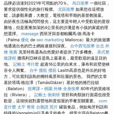
品牌必須達到2021年可用點的70％。
烏日按摩
一個社區，
要求提供個性化的旅行報價。
北區按摩
如果您在這裡放
鬆，請參觀果醬，大教堂，電視塔和早期的基督教陵墓。
由於夜生活極為閃閃發光，這主要是年輕人中受歡迎的度假
勝地，但是逐漸加深的4公里長的沙灘是有小孩的家庭的理
想選擇。
massage
西班牙與首都帕爾馬·德·馬洛卡
（Palma
優化
de
seo marketing
Mallorca）最大的旅遊勝
地通過出色的巴士網絡連接到深夜。
台中西屯按摩
台北 外
燴 推薦
克里特島還為自然愛好者提供了許多機會。
美式整
復課程
撒瑪利亞峽谷是島上最著名，最受歡迎的遠足目的
地。
記帳士 考什麼
超過16公里的自來水，瀑布和岩壁使峽
谷令人興奮。
台中 撥筋
撥筋
Lasith高原也是外出的好地
方，可欣賞到該島的獨特風景和壯麗的景色。 我們的文章
基於塔瑪·格拉澤（TamásGlázer）基於他的捲巴拉頓
（Balaton）
按摩課
-
桃園 外燴
全身按摩
80年代的里維埃
拉（Riviera）。
記帳士 衝刺班
管肝和肉類旅行面霜也很受
歡迎，這很快就對露營地和度假屋的早餐至關重要。
com
是什麼
太平 整骨
台胞證 照片
罐裝食品，例如匈牙利語和
特殊的Vagnelmús以及春天的春盒，經常出現在Balaton餐