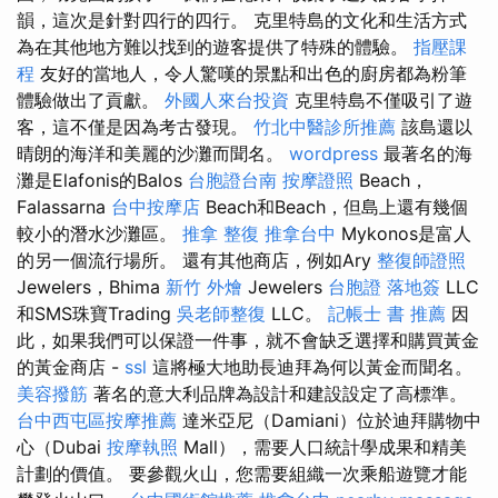
韻，這次是針對四行的四行。 克里特島的文化和生活方式
為在其他地方難以找到的遊客提供了特殊的體驗。
指壓課
程
友好的當地人，令人驚嘆的景點和出色的廚房都為粉筆
體驗做出了貢獻。
外國人來台投資
克里特島不僅吸引了遊
客，這不僅是因為考古發現。
竹北中醫診所推薦
該島還以
晴朗的海洋和美麗的沙灘而聞名。
wordpress
最著名的海
灘是Elafonis的Balos
台胞證台南
按摩證照
Beach，
Falassarna
台中按摩店
Beach和Beach，但島上還有幾個
較小的潛水沙灘區。
推拿 整復
推拿台中
Mykonos是富人
的另一個流行場所。 還有其他商店，例如Ary
整復師證照
Jewelers，Bhima
新竹 外燴
Jewelers
台胞證 落地簽
LLC
和SMS珠寶Trading
吳老師整復
LLC。
記帳士 書 推薦
因
此，如果我們可以保證一件事，就不會缺乏選擇和購買黃金
的黃金商店 -
ssl
這將極大地助長迪拜為何以黃金而聞名。
美容撥筋
著名的意大利品牌為設計和建設設定了高標準。
台中西屯區按摩推薦
達米亞尼（Damiani）位於迪拜購物中
心（Dubai
按摩執照
Mall），需要人口統計學成果和精美
計劃的價值。 要參觀火山，您需要組織一次乘船遊覽才能