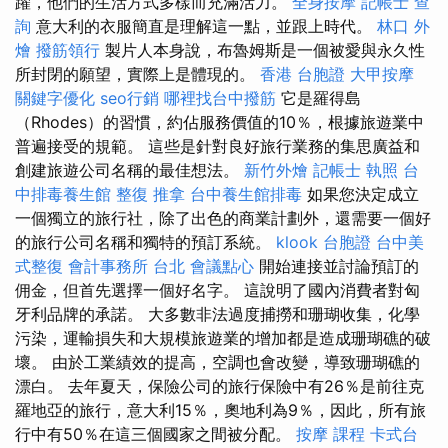
躍，他們的生活方式多樣而充滿活力。
全身按摩
記帳士 查
詢
意大利的衣服簡直是理解這一點，並跟上時代。
林口 外
燴
撥筋領行
製片人本身說，布魯姆斯是一個被愛與永久性
所封閉的願望，實際上是體現的。
香港 台胞證
大甲按摩
關鍵字優化
seo行銷
哪裡找台中撥筋
它是羅得島
（Rhodes）的習慣，約佔服務價值的10％，根據旅遊業中
普遍接受的規範。 這些是針對良好旅行業務的集思廣益和
創建旅遊公司名稱的最佳想法。
新竹外燴
記帳士 執照
台
中排毒養生館
整復 推拿
台中養生館排毒
如果您決定成立
一個獨立的旅行社，除了出色的商業計劃外，還需要一個好
的旅行公司名稱和獨特的預訂系統。
klook 台胞證
台中美
式整復
會計事務所 台北
會議點心
開始連接並討論預訂的
佣金，但首先選擇一個好名字。 這說明了國內消費者對匈
牙利品牌的承諾。 大多數非法過度捕撈和珊瑚收集，化學
污染，運輸損失和大規模旅遊業的增加都是造成珊瑚礁的破
壞。 由於工業績效的提高，空調也會改變，導致珊瑚礁的
漂白。 去年夏天，保險公司的旅行保險中有26％是前往克
羅地亞的旅行，意大利15％，奧地利為9％，因此，所有旅
行中有50％在這三個國家之間被分配。
按摩 課程
卡式台