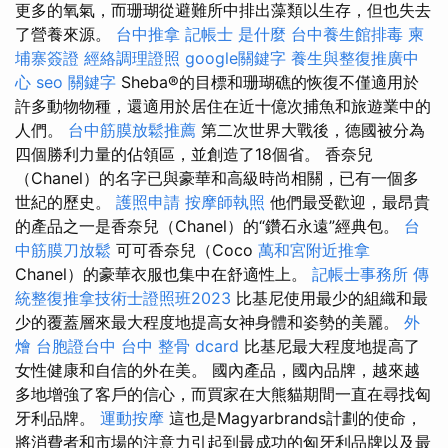
更多的氧氣，而珊瑚從避難所中排出藻類以生存，但也失去
了營養來源。
台中推拿
記帳士 是什麼
台中養生館排毒
柬
埔寨簽證
經絡調理證照
google關鍵字
養生與整復推廣中
心
seo 關鍵字
Sheba®的目標和珊瑚礁的恢復不僅適用於
許多動物物種，還適用於居住在近十億次捕魚和旅遊業中的
人們。
台中筋膜放鬆推薦
第二次世界大戰後，德國被分為
四個勝利力量的佔領區，並創造了18個省。 香奈兒
（Chanel）的名字已與豪華和高級時尚相關，已有一個多
世紀的歷史。
護照申請
按摩師執照
他們最受歡迎，最昂貴
的產品之一是香奈兒（Chanel）的“鑽石永遠”經典包。
台
中筋膜刀放鬆
可可香奈兒（Coco
萬和宮附近推拿
Chanel）的豪華衣服也集中在舒適性上。
記帳士事務所
傳
統整復推拿技術士證照班2023
比基尼使用最少的組織和最
少的覆蓋層來最大程度地提高女神身體和姿勢的美麗。
外
燴
台胞證台中
台中 整骨 dcard
比基尼最大程度地提高了
女性健康和自信的外在美。 國內產品，國內品牌，越來越
多地增強了客戶的信心，而買家在大熊貓期間一直在尋找匈
牙利品牌。
運動按摩
這也是Magyarbrands計劃的使命，
將消費者和市場的注意力引起到最成功的匈牙利品牌以及最