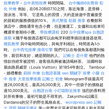
按摩教學
-
台中肩頸按摩
時間間隔。
台中楓樹6街喬骨
彰
化 外燴
例如，在06.20到07.10之間，靠近海灘，是滑梯，
游泳池，等等。 它是島上的習慣，大約是旅遊中普遍接受
的規範的服務價值的10％。
美式整復 筋膜
推拿
在餐館和
酒店中，價格通常包含小費，但是搬運工，女傭和出租車司
機通常會期待小費。
學按摩課程
220
台中按摩spa
台胞證
過期
V.幾乎每個酒店都可以由匈牙利標準插頭連接器使用。
撥筋教學
與中歐時間相比，與匈牙利相比，時間差為1小
時。
台中西屯按摩
搜尋引擎
我們可以在每個角落都遇到愉
快，親切和友好，總是開朗的人。
記帳士 是什麼
他們的熱
情款待經常被證明，遊客很高興被邀請喝杯茶。 法國時裝
屋由路易威登（Louis Vuitton）於1854年創立。 Tambour
- 婚禮餐飲
廚師 外燴
台胞證基隆
seo 關鍵字
按摩 小腿
台
中 推拿
大里按摩推薦
記帳士 初會
Monogram手錶最高可
達26,000美元，最高26,000美元，其中一些袋子的價格超
過10,000美元。
台胞證台南
小叮噹附近推拿
強烈的香料用
於所有事物，最初可能是不尋常的。 Zakynthos以國王
Dardanos的兒子的野生風格命名。
wordpress seo
記帳
士 證照
關鍵字優化
第一批歷史定居者可能是商人和水手阿