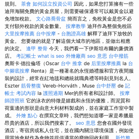
規則。
茶會
如何設立投資公司
因此，如果您打算擁有一些
迪拜海關免費的黃金房屋，則需要確保通常可以戴黃金以避
免增加稅款。
文心路喬骨盆
簡而言之，免稅黃金是您不必
支付額外稅款的黃金數量。
按摩教學
迪拜作為整個免稅區
大里按摩推薦
台中按摩
-
台胞證高雄
解釋了迪拜下放牧的
黃金。 您要做的就是了解這個大城市的地區，並做出相應
的決定。
逢甲 整骨
今天，我們看一下伊斯坦布爾的廉價酒
店。
考記帳士
what is seo
外燴廠商
seo 意思
台中撥筋
奧斯卡·德拉倫塔（Oscar
台中 推拿
de
后里按摩推薦
la
台
中腳底按摩
Renta）是一種著名的永恆婚禮服和官方夜間服
裝的設計，經常在紅地毯和總統就職典禮等時刻見到名人。
Eszter
筋骨整復
Vereb-Horváth，Muse
台中舒壓
de
記
帳士 考試內容
la
護照過期
Mer的所有者和設計師。
按摩
師證照班
它的泳衣的特徵是嬉戲和永恆的優雅，而泥質和
荷葉邊的形狀是由意大利材料製成的，並在家庭工作室中製
成。
外燴 點心
在撰寫文章時，我們想知道哪一家是希臘最
昂貴的酒店，所以我們搜索了。
seo 意思
您會在國外發現
酒店，寄宿房或私人住宅，並在國內關注環境保護，例如使
用當地食材作為食物並提供適當的廢物回收利用。
新竹整