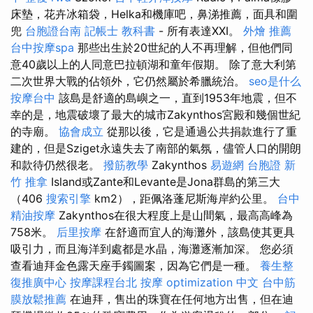
床墊，花卉冰箱袋，Helka和機庫吧，鼻涕推薦，面具和圍
兜
台胞證台南
記帳士 教科書
- 所有表達XXI。
外燴 推薦
台中按摩spa
那些出生於20世紀的人不再理解，但他們同
意40歲以上的人同意巴拉頓湖和童年假期。 除了意大利第
二次世界大戰的佔領外，它仍然屬於希臘統治。
seo是什么
按摩台中
該島是舒適的島嶼之一，直到1953年地震，但不
幸的是，地震破壞了最大的城市Zakynthos宮殿和幾個世紀
的寺廟。
協會成立
從那以後，它是通過公共捐款進行了重
建的，但是Sziget永遠失去了南部的氣氛，儘管人口的開朗
和款待仍然很老。
撥筋教學
Zakynthos
易遊網 台胞證
新
竹 推拿
Island或Zante和Levante是Jona群島的第三大
（406
搜索引擎
km2），距佩洛蓬尼斯海岸約公里。
台中
精油按摩
Zakynthos在很大程度上是山間氣，最高高峰為
758米。
后里按摩
在舒適而宜人的海灘外，該島使其更具
吸引力，而且海洋到處都是水晶，海灘逐漸加深。 您必須
查看迪拜金色露天座手鐲圖案，因為它們是一種。
養生整
復推廣中心
按摩課程台北
按摩
optimization 中文
台中筋
膜放鬆推薦
在迪拜，售出的珠寶在任何地方出售，但在迪