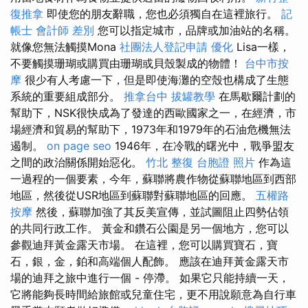
復推拿
即使您的朋友辭職，您也必須獨自在這裡旅行。
記
帳士 會計師 差別
您可以指定城市，品牌或加油站的名稱。
就像您無法觸摸Mona
社團法人登記申請
優化
Lisa一樣，
不要觸摸珊瑚或購買由珊瑚或貝殼製成的物體！
台中市按
摩
很少有人考慮一下，但是即使海灘的空殼也構成了生態
系統的重要組成部分。
推拿台中
拔罐教學
在馬歇爾計劃的
幫助下，NSK很快成為了發達的西歐國家之一，在經濟，市
場經濟和貿易的幫助下，1973年和1979年的石油危機無法
遏制。
on page seo
1946年，在冷戰的曙光中，戰爭盟友
之間的政治關係開始惡化。
竹北 整復
台胞證 照片
作為這
一過程的一個要素，今年，蘇聯將農作物從蘇聯地區到西部
地區，然後從USR地區到蘇聯對蘇聯地區的回應。
五權路
按摩
然後，蘇聯加強了其反美宣傳，並試圖阻止四勢佔領
的共同行政工作。 黃金和鑽石公園是另一個地方，您可以
參觀迪拜黃金露天市場。 在這裡，您可以購買寶石，寶
石，銀，金，鉑和高端個人配飾。 應該在迪拜黃金露天市
場的迪拜之旅中進行一個 - 停滯。 如果它只能持續一天，
它將能夠長時間給旅館或兒童住宅，更不用說願意為自行車