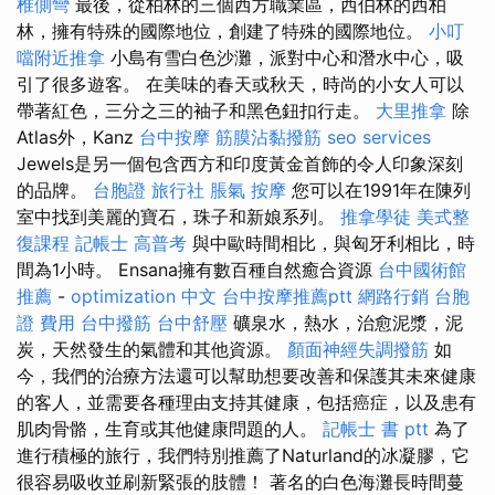
椎側彎
最後，從柏林的三個西方職業區，西伯林的西柏
林，擁有特殊的國際地位，創建了特殊的國際地位。
小叮
噹附近推拿
小島有雪白色沙灘，派對中心和潛水中心，吸
引了很多遊客。 在美味的春天或秋天，時尚的小女人可以
帶著紅色，三分之三的袖子和黑色鈕扣行走。
大里推拿
除
Atlas外，Kanz
台中按摩
筋膜沾黏撥筋
seo services
Jewels是另一個包含西方和印度黃金首飾的令人印象深刻
的品牌。
台胞證 旅行社
脹氣 按摩
您可以在1991年在陳列
室中找到美麗的寶石，珠子和新娘系列。
推拿學徒
美式整
復課程
記帳士 高普考
與中歐時間相比，與匈牙利相比，時
間為1小時。 Ensana擁有數百種自然癒合資源
台中國術館
推薦
-
optimization 中文
台中按摩推薦ptt
網路行銷
台胞
證 費用
台中撥筋
台中舒壓
礦泉水，熱水，治愈泥漿，泥
炭，天然發生的氣體和其他資源。
顏面神經失調撥筋
如
今，我們的治療方法還可以幫助想要改善和保護其未來健康
的客人，並需要各種理由支持其健康，包括癌症，以及患有
肌肉骨骼，生育或其他健康問題的人。
記帳士 書 ptt
為了
進行積極的旅行，我們特別推薦了Naturland的冰凝膠，它
很容易吸收並刷新緊張的肢體！ 著名的白色海灘長時間蔓