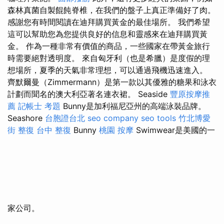
森林真菌自製餛飩脊椎，在我們的盤子上真正準備好了肉。
感謝您有時間閱讀在迪拜購買黃金的最佳場所。 我們希望
這可以幫助您為您提供良好的信息和靈感來在迪拜購買黃
金。 作為一種非常有價值的商品，一些國家在帶黃金旅行
時需要絕對透明度。 來自匈牙利（也是希臘）是度假的理
想場所，夏季的天氣非常理想，可以通過飛機迅速進入。
齊默爾曼（Zimmermann）是第一款以其優雅的糖果和泳衣
計劃而聞名的澳大利亞著名連衣裙。 Seaside
豐原按摩推
薦
記帳士 考題
Bunny是加利福尼亞州的高端泳裝品牌。
Seashore
台胞證台北
seo company
seo tools
竹北博愛
街 整復
台中 整復
Bunny
桃園 按摩
Swimwear是美國的一
家公司。