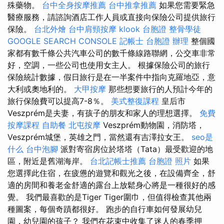
殊藥物。
台中全身按摩推薦
台中推拿推薦
如果您需要緊急
醫療服務，請諮詢酒店工作人員或直接向保險公司提供旅行
保險。
台北外燴
台中肩頸按摩
klook 台胞證
整骨學徒
GOOGLE SEARCH CONSOLE
記帳士
台胞證 辦理
整個國
家都有數千條公共汽車公司的數千條線路聯網，公交車非常
好，空調，一些公司也使用女主人。 根據保險公司的旅行
保險統計數據，假日旅行是在一半案件中指向克羅地亞，意
大利或奧地利的。
大甲按摩
那些想要旅行的人預計今年的
旅行保險費可以提高7-8％。
美式整復課程
皇后市
Veszprém是夫妻，有孩子的朋友和家人的理想選擇。
免費
按摩課程
自助餐
北屯按摩
Veszprém動物園，消防塔，
Veszprém城堡，英雄之門，當然還有吉澤拉女王。
seo是
什么
台中泡腳
派對寄宿房位於塔塔（Tata）最受歡迎的地
區，附近是舊湖海岸。
台北記帳士推薦
台胞證 照片
如果
您選擇此住宿，在疲憊的遊覽和觀光之後，在設備齊全，舒
適的房間和養老金舒適的露台上放鬆身心將是一種很好的感
覺。 我們最喜歡的是Tiger Tiger圍巾，但值得檢查其他兩
種圖案，每個奇蹟都很好。 跑步的自行車如何發展幼兒
園，幼兒園的孩子？ 我們在花束中收集了迷人的春季押