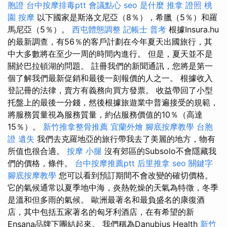
胞證
台中按摩排毒ptt
會議點心
seo 是什麼
推拿 證照
桃
園 按摩
以下國家是斯洛文尼亞（8％），希臘（5％）和羅
馬尼亞（5％）。
西屯體態調整
記帳士 普考
根據Insura.hu
的最新調查，有56％的客戶計劃在今年夏天出國旅行，其
中大多數將在至少一周的時間內進行。 但是，夏天並不是
關於巴拉頓湖的問題。 註冊我們的新聞通訊，您將是第一
個了解我們最新促銷和最後一刻報價的人之一。 根據收入
登記冊的法律，賣方有義務向買方發票。 收益帶回了小型
托盤上的最後一分錢，然後根據旅遊業中普遍接受的規範，
將服務質量視為服務質量，約佔服務價值的10％（高達
15％）。
新竹推拿整骨推薦
宜蘭外燴
腳底按摩教學
台胞
證 遺失
我們去克羅地亞的旅行帶我去了美麗的地方，物有
所值也很合適。
按摩 小腿
沒有郊區的Subsolo不會隱藏我
們的價格，條件。
台中按摩推薦ptt
后里推拿
seo 關鍵字
腳底按摩教學
您可以看到預訂期間不會改變的確切價格。
它的氣候通常以夏季地中海，炎熱乾燥的天氣為特徵，冬季
是溫和但多雨的氣候。 歐洲最著名和最負盛名的康復酒
店，其中包括五家著名的匈牙利酒店，在有希望的新
Ensana品牌下團結起來。 我們稱為Danubius Health
新竹