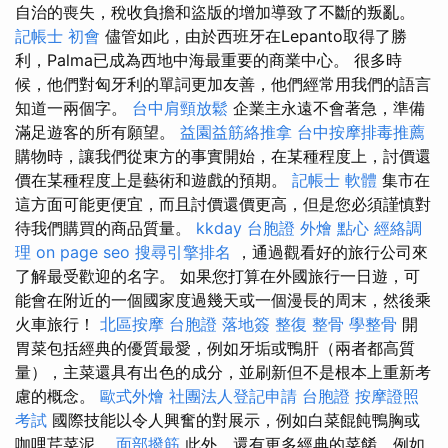
自治的喪失，稅收負擔和盜版的增加導致了不斷的叛亂。
記帳士 初會
儘管如此，由於西班牙在Lepanto取得了勝
利，Palma已成為西地中海最重要的商業中心。 很多時
候，他們對匈牙利的單詞更加友善，他們經常用我們的語言
知道一兩個字。
台中肩頸放鬆
企業主永遠不會著急，準備
滿足遊客的所有願望。
益園益筋絡推拿
台中按摩排毒推薦
購物時，讓我們從東方的事實開始，在某種程度上，討價還
價在某種程度上是藝術和遊戲的預期。
記帳士 軟體
集市在
這方面可能更便宜，而且討價還價更高，但是您必須謹慎對
待我們購買的商品質量。
kkday 台胞證
外燴 點心
經絡調
理
on page seo
搜尋引擎排名
，通過觀看好的旅行公司來
了解最受歡迎的名字。 如果您打算在外國旅行一日遊，可
能會在附近的一個國家度過幾天或一個漫長的周末，然後乘
火車旅行！
北區按摩
台胞證 落地簽
整復 整骨
學整骨
開
胃菜包括經典的優質最愛，例如牙垢或鴨肝（兩者都高質
量），主菜還具有出色的成分，並刷新但不是根本上重新考
慮的概念。
歐式外燴
社團法人登記申請
台胞證
按摩證照
考試
國際技能以令人興奮的對展示，例如白菜餛飩鴨胸或
咖哩芹菜泥。
面部撥筋
此外，還有更多經典的菜餚，例如