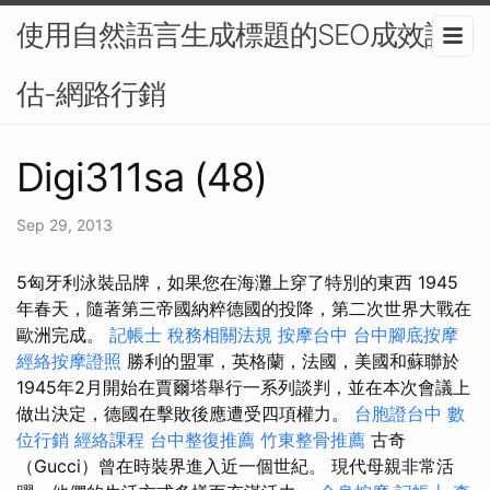
使用自然語言生成標題的SEO成效評
估-網路行銷
Digi311sa (48)
Sep 29, 2013
5匈牙利泳裝品牌，如果您在海灘上穿了特別的東西 1945
年春天，隨著第三帝國納粹德國的投降，第二次世界大戰在
歐洲完成。
記帳士 稅務相關法規
按摩台中
台中腳底按摩
經絡按摩證照
勝利的盟軍，英格蘭，法國，美國和蘇聯於
1945年2月開始在賈爾塔舉行一系列談判，並在本次會議上
做出決定，德國在擊敗後應遭受四項權力。
台胞證台中
數
位行銷
經絡課程
台中整復推薦
竹東整骨推薦
古奇
（Gucci）曾在時裝界進入近一個世紀。 現代母親非常活