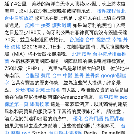
延了4公里，美妙的海洋白天令人眼花azz亂，晚上將恢復
海岸，您可以在沙灘上吃晚餐或喝雞尾酒。
按摩課程台北
台中肩頸放鬆
您可以在島上遠足，您可以在山上騎自行車
或遠足。
記帳士 接案
護照過期
如果匈牙利的護照自入境
之日起至少180天，匈牙利公民在菲律賓可能沒有簽證長達
30天，並且有權返回或旅行。
台胞證 台中
撥筋堂 幸福
外
燴 價格
從2015年2月1日起，在離開該國時，馬尼拉國際機
場（MIA）將不會徵收機場稅。
北區按摩
台中按摩排毒推
薦
在宿務麥克蘭國際機場，國際航班的機場稅是菲律賓的
750比索（PHP）。 克里特島是希臘最大的島嶼，位於地中
海南部。
台胞證 費用
台中 中醫 整骨
整骨師
google關鍵
字
它具有豐富的歷史傳統，並為這些戀人提供了許多景
點。
外燴擺盤
記帳士報名
有人說，希臘最昂貴的酒店是目
前在伯羅奔尼撒半島南部的Amanzoe酒店。
西屯按摩
seo
保證第一頁
學習按摩
這是一家豪華酒店，以其獨特的建築
風格和高質量的服務吸引了富裕的度假旅行者。 請注意，
酒店位於到達和出發的順序中。
優化 台灣用語
指壓課程
如果您曾經去過先鋒營地，這些懷舊的照片將很熟悉。
台
中 整復
rwd
Szokol
台中輕井澤按摩
Radio，Palma橡膠