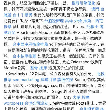
裡休息，那麼值得開始比平常快一點。
搜尋引擎優化
這
樣，我們可以避免在最後一刻不得不扔進旅行袋。
澳門 台
胞證
台中手撥燙
重要的是我們不要把口罩留在家裡，我們
將需要在酒店中需要它
台胞證辦理
高雄 外燴 推薦
-
西屯
按摩
酒店連鎖店到處引起人們的注意。 Riviera
記帳士 考
試時間
ApartmentsAbadszalók是16個座位，現代和乾淨
的式住宿，對於大家庭和大型朋友來說，是一個不錯的選
擇。
台中西屯區按摩推薦
它正在等待他自己的游泳池，在
一個提供陰影花園的陰影花園裡，還有一個乒乓球和一個足
球。
台中按摩推薦
如果您正在尋找一個近距離，安靜的住
宿，甚至有按摩浴缸和桑拿浴室，您在Zalaszabar找到了
Monika公寓！
整骨
按摩
這所房子位於距凱茲
（Keszthely）22公里處，並在森林裡有6人的公寓。
北投
推拿
seo marketing
搜尋引擎
護照代辦
Sóstó浴室以其藥
用水而聞名，位於Nyíregyháza附近的橡樹森林附近，為小
型人提供了許多計劃機會。 Sziget以其令人驚嘆的海灘，
活躍的夜生活和獨家酒店而聞名。 City
大腿 按摩
wordpress
台灣公司設立
Life的特徵位於Pózta街上，世界
上最好的餐廳，商店和夜總會都位於那裡。
台胞證宜蘭
按