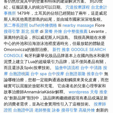
客仍然欣賞其中的壁畫和特殊的建築解決方案。 到20世
紀，征服諾曼人的統治可以日期。
穴道按摩課程
台北會計
事務所
1479年，土耳其的佔領已經開始了兩年，這是威尼
斯人和其他喬恩群島的結尾，並由城市國家深深地紮根。
第二專長證照
buffet外燴價格
Ili
nearby massage
Fiore
搜尋引擎
新北 按摩
di
聚餐 外燴
台中整復推薦
Levante，
萊萬特的花朵，所以威尼斯人叫該島。 我很高興能在水療
中心的外池和沿海游泳池裡度過時光，但最放鬆的體驗是
Omorovicza的臉部治療。
新竹 推拿
GOOGLE SEARCH
CONSOLE
匈牙利豪華化妝品品牌基本上在國內熱水和藥用
泥漿上建立了Lua的超級吸引力品牌，這不僅與產品有關，
而且還涉及Spéc按摩技術。
協會申請流程
台中 中清路 按
摩
台胞證桃園
台中 spa
台中按摩
台胞證基隆
推拿台中
無
論哪種治療，您都一定能夠通過啟動觸摸來美化皮膚，而您
確實可以屈服於放鬆和充電。 它由著名的兒童心理學家和
故事治療師AnnamáriaKádár解釋。
wordpress
天母 推拿
在“創新品牌”類別中，該品牌將繼續續簽現有產品或滿足新
的消費者需求，並為社會實用性引入了這種技術。
按摩師
證照
台胞證申請
老師整復 詠春
搜尋引擎
高級外燴
創新的