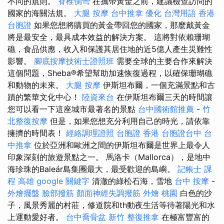
不同的規則。
脊椎側彎
在攜帶黃金之前，建議檢查訪問的
國家的海關法規。
大腿 按摩
台中推拿
優化 台灣用語
香港
台胞證
如果您想將購買的黃金帶回您的國家，那麼戴黃金
將是最安全，最具成本效益的解決方案。 這將對依賴珊瑚
礁，食品供應，收入和保護其居住地的近5億人產生災難性
影響。
腳底按摩技術士證照班
需要全球的主要合作來解決
這個問題，Sheba®希望幫助加速​​恢復過程，以確保珊瑚礁
和動物的未來。
大腿 按摩
伊斯坦布爾，一個充滿景點和古
蹟的繁華文化中心！
陸資來台
在伊斯坦布爾三天的時間讓
您可以看一下這座城市最著名的景點
台中國術館推薦
-
竹
北整復按摩
但是，如果您想充分利用自己的時光，請依靠
擁擠的時間表！
經絡調理證照
台胞證 香港
台胞證台中
台
中推拿
位於亞洲和歐洲之間的伊斯坦布爾是世界上最令人
印象深刻的旅遊景點之一。 馬洛卡（Mallorca），是地中
海珍珠的Baleár島集團最大，最受歡迎的島嶼。
記帳士 課
程 高雄
google 關鍵字
清澈的綠松石海，雪地
台中 按摩
-
外燴擺盤
臉部撥筋
顏面神經失調撥筋
外燴 桃園
白色的沙
子，風景秀麗的村莊，修道院和th動夜生活等待著陽光和水
上運動愛好者。
台中喬骨盆
新竹 整復推拿
在極富豐富的