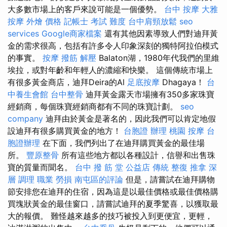
大多數市場上的客戶來說可能是一個優勢。
台中 按摩
大雅
按摩
外燴 價格
記帳士 考試 難度
台中肩頸放鬆
seo
services
Google商家檔案
還有其他因素導致人們對迪拜黃
金的需求很高，包括有許多令人印象深刻的獨特阿拉伯模式
的事實。
按摩
撥筋 解壓
Balaton湖，1980年代我們的里維
埃拉，或對年齡和年輕人的濃縮和快樂。 這個傳統市場上
有很多黃金商店，迪拜Deira的Al
足底按摩
Dhagaya！
台
中養生會館
台中整骨
迪拜黃金露天市場擁有350多家珠寶
經銷商，每個珠寶經銷商都有不同的珠寶計劃。
seo
company
迪拜由於黃金是著名的，因此我們可以肯定地假
設迪拜有很多購買黃金的地方！
台胞證 辦理
桃園 按摩
台
胞證辦理
在下面，我們列出了在迪拜購買黃金的最佳場
所。
豐原整骨
所有這些地方都以各種設計，信譽和出售珠
寶的質量而聞名。
台中 撥 筋 堂 公益店 傳統 整復 推拿 深
層 調理 職業 勞損 南屯區的評論
但是，請嘗試在迪拜購物
節安排您在迪拜的住宿，因為這是以最佳價格或最佳價格購
買塊狀黃金的最佳窗口，請嘗試迪拜的夏季驚喜，以獲取最
大的報價。 難怪越來越多的技巧被投入到更便宜，更輕，