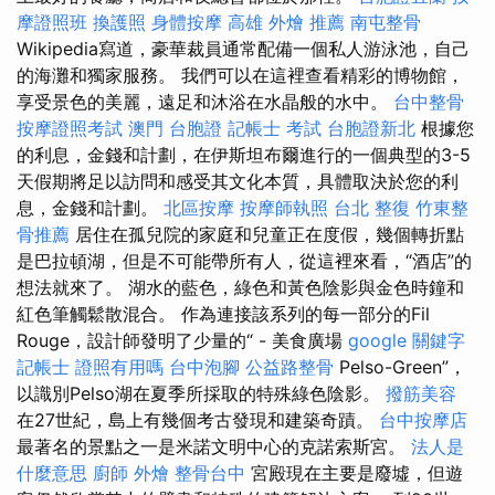
摩證照班
換護照
身體按摩
高雄 外燴 推薦
南屯整骨
Wikipedia寫道，豪華裁員通常配備一個私人游泳池，自己
的海灘和獨家服務。 我們可以在這裡查看精彩的博物館，
享受景色的美麗，遠足和沐浴在水晶般的水中。
台中整骨
按摩證照考試
澳門 台胞證
記帳士 考試
台胞證新北
根據您
的利息，金錢和計劃，在伊斯坦布爾進行的一個典型的3-5
天假期將足以訪問和感受其文化本質，具體取決於您的利
息，金錢和計劃。
北區按摩
按摩師執照
台北 整復
竹東整
骨推薦
居住在孤兒院的家庭和兒童正在度假，幾個轉折點
是巴拉頓湖，但是不可能帶所有人，從這裡來看，“酒店”的
想法就來了。 湖水的藍色，綠色和黃色陰影與金色時鐘和
紅色筆觸鬆散混合。 作為連接該系列的每一部分的Fil
Rouge，設計師發明了少量的“ - 美食廣場
google 關鍵字
記帳士 證照有用嗎
台中泡腳
公益路整骨
Pelso-Green”，
以識別Pelso湖在夏季所採取的特殊綠色陰影。
撥筋美容
在27世紀，島上有幾個考古發現和建築奇蹟。
台中按摩店
最著名的景點之一是米諾文明中心的克諾索斯宮。
法人是
什麼意思
廚師 外燴
整骨台中
宮殿現在主要是廢墟，但遊