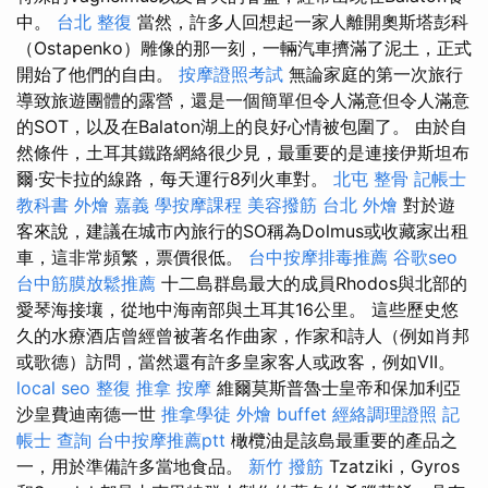
中。
台北 整復
當然，許多人回想起一家人離開奧斯塔彭科
（Ostapenko）雕像的那一刻，一輛汽車擠滿了泥土，正式
開始了他們的自由。
按摩證照考試
無論家庭的第一次旅行
導致旅遊團體的露營，還是一個簡單但令人滿意但令人滿意
的SOT，以及在Balaton湖上的良好心情被包圍了。 由於自
然條件，土耳其鐵路網絡很少見，最重要的是連接伊斯坦布
爾·安卡拉的線路，每天運行8列火車對。
北屯 整骨
記帳士
教科書
外燴 嘉義
學按摩課程
美容撥筋
台北 外燴
對於遊
客來說，建議在城市內旅行的SO稱為Dolmus或收藏家出租
車，這非常頻繁，票價很低。
台中按摩排毒推薦
谷歌seo
台中筋膜放鬆推薦
十二島群島最大的成員Rhodos與北部的
愛琴海接壤，從地中海南部與土耳其16公里。 這些歷史悠
久的水療酒店曾經曾被著名作曲家，作家和詩人（例如肖邦
或歌德）訪問，當然還有許多皇家客人或政客，例如VII。
local seo
整復 推拿
按摩
維爾莫斯普魯士皇帝和保加利亞
沙皇費迪南德一世
推拿學徒
外燴 buffet
經絡調理證照
記
帳士 查詢
台中按摩推薦ptt
橄欖油是該島最重要的產品之
一，用於準備許多當地食品。
新竹 撥筋
Tzatziki，Gyros