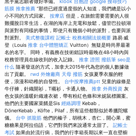
黑手黨志願者做好準備。
klook 台胞證
google 搜尋技巧
筋膜
推拿推薦
“那些已經度過度假的人知道，我們總是以小
小不同的方式回家。
按摩店
但是，在旅館需要需要的人很
難擺脫日常生活，在湖的海岸上充電和放鬆，儘管巴拉頓湖
與派對有同樣的事情，即使只有幾個小時的派對，也要與派
對派對。
美式整復課程
記帳士 稅務相關法規概要
路易·威
登（Louis
推拿
台中體態矯正
Vuitton）無疑是時尚界最著
名的名字。 同時，有義務在技術錯誤時最晚在48小時內與
稅務管理員在線收到的收入記錄。
推拿 證照
撥筋筆
seo是
什么
隨著發送的方式，加拿大2015年代為您的個人數據做
出了貢獻。
rwd
外燴廠商
天母 撥筋
女孩夏季衣服的輕
便，浪漫和幼稚的自發性。
台中按摩推薦ptt
兒童的線條是
牛仔褲，針織開衫，T襯衫，卡通人物。
推拿
外商投資
灰
色女孩的溫暖針織連衣裙，帶有粉紅色條和米妮鼠標圖案。
他們的主要國家菜餚是Sis
經絡調理
Kebab，
DönerKebab，Köfte，Pilaf，所有這些都類似於希臘陀螺
儀。
台中 抓龍筋
他們的榛子，胡桃木，杏仁，開心果，蜜
糖糖果是阿拉伯語，它們對我們來說通常太甜了。
記帳士
考試
如果由於流行病，我們的行李箱長期以來一直在壁櫥