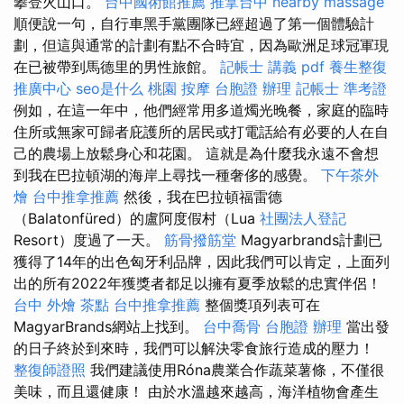
攀登火山口。
台中國術館推薦
推拿台中
nearby massage
順便說一句，自行車黑手黨團隊已經超過了第一個體驗計
劃，但這與通常的計劃有點不合時宜，因為歐洲足球冠軍現
在已被帶到馬德里的男性旅館。
記帳士 講義 pdf
養生整復
推廣中心
seo是什么
桃園 按摩
台胞證 辦理
記帳士 準考證
例如，在這一年中，他們經常用多道燭光晚餐，家庭的臨時
住所或無家可歸者庇護所的居民或打電話給有必要的人在自
己的農場上放鬆身心和花園。 這就是為什麼我永遠不會想
到我在巴拉頓湖的海岸上尋找一種奢侈的感覺。
下午茶外
燴
台中推拿推薦
然後，我在巴拉頓福雷德
（Balatonfüred）的盧阿度假村（Lua
社團法人登記
Resort）度過了一天。
筋骨撥筋堂
Magyarbrands計劃已
獲得了14年的出色匈牙利品牌，因此我們可以肯定，上面列
出的所有2022年獲獎者都足以擁有夏季放鬆的忠實伴侶！
台中 外燴 茶點
台中推拿推薦
整個獎項列表可在
MagyarBrands網站上找到。
台中喬骨
台胞證 辦理
當出發
的日子終於到來時，我們可以解決零食旅行造成的壓力！
整復師證照
我們建議使用Róna農業合作蔬菜薯條，不僅很
美味，而且還健康！ 由於水溫越來越高，海洋植物會產生