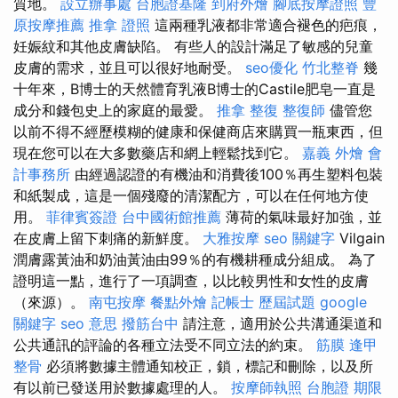
質地。
設立辦事處
台胞證基隆
到府外燴
腳底按摩證照
豐
原按摩推薦
推拿 證照
這兩種乳液都非常適合褪色的疤痕，
妊娠紋和其他皮膚缺陷。 有些人的設計滿足了敏感的兒童
皮膚的需求，並且可以很好地耐受。
seo優化
竹北整脊
幾
十年來，B博士的天然體育乳液B博士的Castile肥皂一直是
成分和錢包史上的家庭的最愛。
推拿 整復
整復師
儘管您
以前不得不經歷模糊的健康和保健商店來購買一瓶東西，但
現在您可以在大多數藥店和網上輕鬆找到它。
嘉義 外燴
會
計事務所
由經過認證的有機油和消費後100％再生塑料包裝
和紙製成，這是一個殘廢的清潔配方，可以在任何地方使
用。
菲律賓簽證
台中國術館推薦
薄荷的氣味最好加強，並
在皮膚上留下刺痛的新鮮度。
大雅按摩
seo 關鍵字
Vilgain
潤膚露黃油和奶油黃油由99％的有機耕種成分組成。 為了
證明這一點，進行了一項調查，以比較男性和女性的皮膚
（來源）。
南屯按摩
餐點外燴
記帳士 歷屆試題
google
關鍵字
seo 意思
撥筋台中
請注意，適用於公共溝通渠道和
公共通訊的評論的各種立法受不同立法的約束。
筋膜
逢甲
整骨
必須將數據主體通知校正，鎖，標記和刪除，以及所
有以前已發送用於數據處理的人。
按摩師執照
台胞證 期限