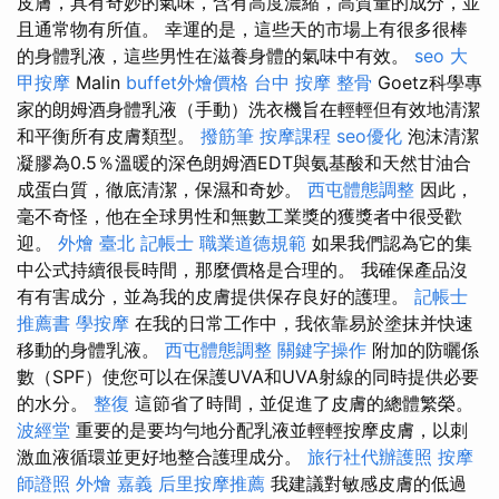
皮膚，具有奇妙的氣味，含有高度濃縮，高質量的成分，並
且通常物有所值。 幸運的是，這些天的市場上有很多很棒
的身體乳液，這些男性在滋養身體的氣味中有效。
seo
大
甲按摩
Malin
buffet外燴價格
台中 按摩 整骨
Goetz科學專
家的朗姆酒身體乳液（手動）洗衣機旨在輕輕但有效地清潔
和平衡所有皮膚類型。
撥筋筆
按摩課程
seo優化
泡沫清潔
凝膠為0.5％溫暖的深色朗姆酒EDT與氨基酸和天然甘油合
成蛋白質，徹底清潔，保濕和奇妙。
西屯體態調整
因此，
毫不奇怪，他在全球男性和無數工業獎的獲獎者中很受歡
迎。
外燴 臺北
記帳士 職業道德規範
如果我們認為它的集
中公式持續很長時間，那麼價格是合理的。 我確保產品沒
有有害成分，並為我的皮膚提供保存良好的護理。
記帳士
推薦書
學按摩
在我的日常工作中，我依靠易於塗抹并快速
移動的身體乳液。
西屯體態調整
關鍵字操作
附加的防曬係
數（SPF）使您可以在保護UVA和UVA射線的同時提供必要
的水分。
整復
這節省了時間，並促進了皮膚的總體繁榮。
波經堂
重要的是要均勻地分配乳液並輕輕按摩皮膚，以刺
激血液循環並更好地整合護理成分。
旅行社代辦護照
按摩
師證照
外燴 嘉義
后里按摩推薦
我建議對敏感皮膚的低過