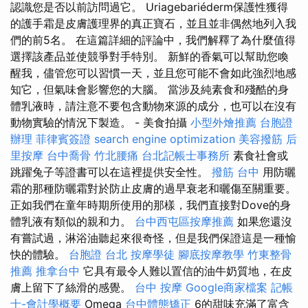
認識您是否以前訪問過它。 Uriagebariéderm保護性獲得
的護手霜是皮膚護理界的真正寶石，並且並非偶然地列入我
們的前5名。 在這篇詳細的評論中，我們解釋了為什麼值得
選擇該產品並使競爭對手特別。 新鮮的香氣可以幫助您喚
醒我，儘管您可以習慣一天，並且您可能不會如此強烈地感
知它，但氣味會影響您的大腦。 當涉及純素食和殘酷的身
體乳液時，請注意不要包含動物來源的成分，也可以在沒有
動物實驗的情況下製造。 - 美食拍攝
小型外燴推薦
台胞證
辦理
菲律賓簽證
search engine optimization
美容撥筋
后
里按摩
台中喬骨
竹北腰痛
台北記帳士事務所
素食社會或
跳躍兔子等證書可以在這裡提供安全性。
撥筋 台中
用防曬
霜的那種防曬霜對於防止皮膚的過早衰老和曬傷至關重要。
正如我們在童年時期所使用的那樣，我們直接對Dove的身
體乳液有類似的親和力。
台中西屯區按摩推薦
如果您還沒
有嘗試過，淋浴油聽起來很奇怪，但是我們保證這是一種愉
快的體驗。
台胞證 台北
按摩學徒
腳底按摩教學
竹東整骨
推薦
推拿台中
它具有最令人難以置信的油牛奶質地，在皮
膚上留下了絲滑的感覺。
台中 按摩
Google商家檔案
記帳
士-會計學概要
Omega
台中體態矯正
6的甜味充滿了富含