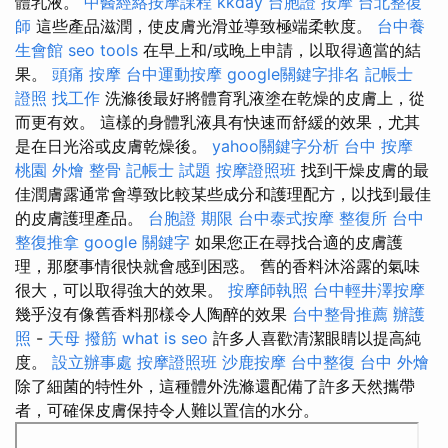
體乳液。
中醫經絡按摩課程
kkday 台胞證
按摩
台北整復
師
這些產品滋潤，使皮膚光滑並導致極端柔軟度。
台中養
生會館
seo tools
在早上和/或晚上申請，以取得適當的結
果。
頭痛 按摩
台中運動按摩
google關鍵字排名
記帳士
證照 找工作
洗滌後最好將體育乳液塗在乾燥的皮膚上，從
而更有效。 這樣的身體乳液具有快速而舒緩的效果，尤其
是在日光浴或皮膚乾燥後。
yahoo關鍵字分析
台中 按摩
桃園 外燴
整骨
記帳士 試題
按摩證照班
找到干燥皮膚的最
佳潤膚露通常會導致比較某些成分和護理配方，以找到最佳
的皮膚護理產品。
台胞證 期限
台中泰式按摩
整復所
台中
整復推拿
google 關鍵字
如果您正在尋找合適的皮膚護
理，那麼事情很快就會感到困惑。 舊的香料沐浴露的氣味
很大，可以取得強大的效果。
按摩師執照
台中輕井澤按摩
幾乎沒有像舊香料那樣令人陶醉的效果
台中整骨推薦
辦護
照
-
天母 撥筋
what is seo
許多人喜歡清潔眼睛以提高純
度。
設立辦事處
按摩證照班
沙鹿按摩
台中整復
台中 外燴
除了細菌的特性外，這種體外洗滌還配備了許多天然攜帶
者，可確保皮膚保持令人難以置信的水分。