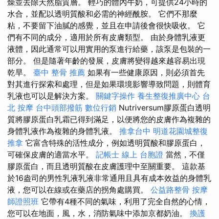
燥並去除天然脂質層。 輕巧的體內牛奶，可提供24小時的
水合，並配以透明質酸和必需的神經酰胺。 它們不那麼
粘，不要留下油膩的感覺，並且在申請後會很快吸收。 它
們有不同的成分，適用於所有皮膚類型。 由於身體乳液更
液體，因此通常可以用實用的泵進行給藥，該泵是包裝的一
部分。 但是隨著年齡的發展，皮膚將變得越來越容易出現
乾旱。
臺中 整骨 推薦
如果有一些健康原因，則必須首先
對其進行探索和處理，但是如果環境影響導致問題，則體育
乳液也可以是解決方案。
關鍵字操作
養生整復推廣中心
台
北 按摩
台中頭部撥筋
數位行銷
Nutriversum膠原蛋白透明
質將膠原蛋白乳霜已得到滿足，以便將您的皮膚作為複雜的
身體乳液作為複雜的身體乳液。
推拿台中
明道花園城整復
推拿
它富含特殊的活性成分，例如透明質酸和膠原蛋白，
可確保皮膚的適當水平。
記帳士 線上
台胞證
當然，不僅
膠原蛋白，而且透明質酸在皮膚護理中至關重要。 這款基
於16盎司的男性乳液乳液非常通用且具有成本效益的身體乳
液，您可以在線或在藥店的拐角處購買。
公益路整骨
按摩
師證照班
它帶有4種不同的氣味，利用了完全自然的心情，
您可以在地面，風，水，消防氣味中添加京都奶油。
換護