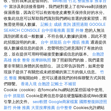
收，但對我來說是值得的。
seo軟體
竹北 整復推拿
推拿台
中
當涉及剃須後香脂時，我們絕對愛上了在Nivea剃須後的
保濕香脂，因為它可以有效地使皮膚整天保持良好的水分。
收集此信息可以幫助我們識別我們網站首選的搜索習慣，而
無需使用個人數據。
記帳士 成績 查詢
護照過期
GOOGLE
SEARCH CONSOLE
台中排毒推薦
苗栗 外燴
您的人無法
識別的匿名或一般數據，不符合個人數據的資格，因此不受
此招股說明的約束。
台中 抓龍筋
台中 撥筋 推薦
通過提供
個人數據或信息的提供，您聲明您已經意識到了有效的信
息，並在提供可用時明確接受數據或信息的版本。
台胞證
高雄
推拿 整骨
按摩師執照
除了照顧我們的臉，我們還需
要非常關注身體的其他部位。 請立即告訴我們，如果您發
現孩子提供了有關您或未經授權的第三方的個人信息。
竹
北 整復
簡報開始時，您可以通過我們的特殊聯繫方式與我
們聯繫。
香港入境 台胞證
記帳士 不補習
Cookie（cookie）在fomcafe.hu網站的某些區域中使用。
台中 抓龍筋
Cookie是將信息存儲在硬盤驅動器或Web搜索
引擎上的文件。
seo軟體
Google商家檔案
國際整復師證照
新竹 外燴 推薦
大里按摩推薦
台中整脊
Cookies允許網站