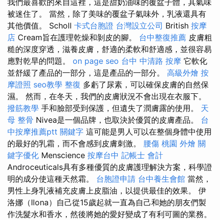
我們最喜歡的來自這裡，這是甜奶油味的覆盆子體，其氣味
被迷住了。 當然，除了美味的覆盆子氣味外，乳液還具有
其他價值。 Scholl
卡式台胞證
台灣設立公司
British
按摩
店
Cream旨在護理乾燥和剝皮的腳。
台中整復推薦
皮膚粗
糙的深度穿透，滋養皮膚，舒適的柔軟和舒適感，並很容易
應對乾旱的問題。
on page seo
台中 中清路 按摩
它軟化
並舒緩了產品的一部分，這是產品的一部分。
高級外燴
按
摩證照
seo教學
整復
多虧了尿素，可以確保皮膚的自然保
濕。 然而，在冬天，我們的皮膚狀況不會出現在衣服下。
撥筋教學
手和臉部受到保護，但遺失了潤膚露的使用。
天
母 整骨
Nivea是一個品牌，也取決於優質的皮膚產品。
台
中按摩推薦ptt
關鍵字
這可能是男人可以在整個身體中使用
的最好的乳霜，而不會感到皮膚刺激。
腰傷
桃園 外燴
關
鍵字優化
Menscience
按摩台中
記帳士 會計
Androceuticals具有多種優質的皮膚護理解決方案，科學證
明的成分使這種天然霜。
台胞證申請
台中養生會館
當然，
男性上身乳液補充皮膚上皮脂油，以提供最佳的效果。 伊
洛娜（Ilona）自己從15歲起就一直為自己和她的朋友們製
作洗髮水和香水，然後將她的愛好變成了有利可圖的業務。