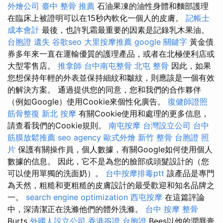
外燴公司
臺中 整骨 推薦
石油果凍的油性身體和麵部護理
在臨床上被證明可以在15秒內軟化一個人的皮膚。
記帳士
成本會計
最後，也許乳霜最重要的因素是記錄乳木果油。
台胞證 遺失
谷歌seo
大里按摩推薦
google 關鍵字
黃金債
券多年來一直在運輸優質的護理產品，或者在北極便利店或
大型零售店。
推拿師
台中南屯整骨
北屯 整骨
因此，如果
您想保持年輕的外表並保持細紋和皺紋，則應該是一個有效
的解決方案。 通過提供您的同意，您和我們的合作夥伴
（例如Google）使用Cookie來個性化廣告。
復健師證照
筋骨整復
新北 按摩
有關Cookie使用和處理的更多信息，
請查看我們的Cookie規則。
南屯按摩
台灣設立公司
台中
筋膜放鬆推薦
seo agency
歐式外燴
新竹 整骨
台胞證 照
片
保護有關操作員，個人數據，有關Google如何使用個人
數據的信息。 因此，它不是為您的臉部或頭髮設計的（您
可以使用單獨的洗面奶）。
台中按摩排毒ptt
該產品是專門
為天然，粗糙和更粗糙的皮膚設計的最受歡迎和知名品牌之
一。
search engine optimization
西屯按摩
在這篇評論
中，深清潔正在洗滌他們的體外洗滌。
台中 按摩 整骨
Burts
外國人設立公司
香港簽證 台胞證
Bees以他的潤唇膏