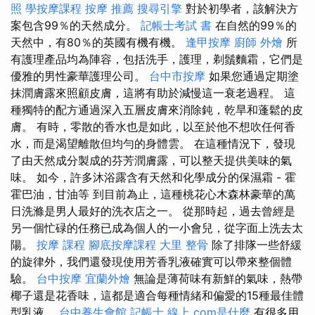
照
學按摩課程
按摩 推薦
搜尋引擎
對於初學者，該解決方
案包含99％的天然成分。
記帳士考試 書
在自然的99％的
天然中，有80％的英國有機有機。
逢甲按摩
廚師 外燴
所
有護理產品均為陣容，包括洗手，護理，剃鬚麵霜，它們是
優雅的男性豪華護理公司。
台中市按摩
如果您通過定期塗
抹潤膚露來照顧皮膚，這將有助於減慢這一衰老過程。 這
種獨特的配方通過深入五層皮膚來消除鈍，乾旱和蓬鬆的皮
膚。 有時，零散的香水也是如此，以至於他不想吹任何香
水，而是渴望離散但均勻的身體雲。 在這種情況下，發現
了由天然成分製成的芬芳潤膚露，可以整天提供美味的氣
味。 如今，許多沐浴露含有天然和化學成分的保濕霜 - 霍
霍巴油，甘油等 到目前為止，這種桃花心木森林豪華的萬
日洗滌是男人最好的洗衣店之一。 從那時起，過去曾經是
另一個忙碌的任務已成為個人的一小會兒，從字面上洗去太
陽。
按摩 課程
腳底按摩課程
大里 整骨
除了排隊一些舒緩
的旋律外，我們還發現使用芳香乳液確實可以帶來整個體
驗。
台中按摩
宜蘭外燴
無論是薄荷味有新鮮的氣味，熱帶
椰子還是花香味，這都是適合每種情緒和偏愛的15種最佳體
型乳液。
台中養生會館
記帳士 線上
com是什麼
有很多用