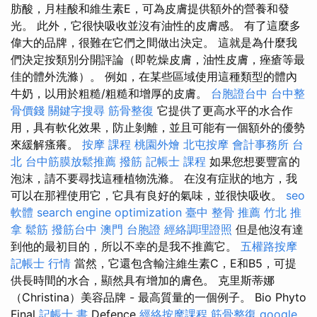
肪酸，月桂酸和維生素E，可為皮膚提供額外的營養和發
光。 此外，它很快吸收並沒有油性的皮膚感。 有了這麼多
偉大的品牌，很難在它們之間做出決定。 這就是為什麼我
們決定按類別分開評論（即乾燥皮膚，油性皮膚，痤瘡等最
佳的體外洗滌）。 例如，在某些區域使用這種類型的體內
牛奶，以用於粗糙/粗糙和增厚的皮膚。
台胞證台中
台中整
骨價錢
關鍵字搜尋
筋骨整復
它提供了更高水平的水合作
用，具有軟化效果，防止剝離，並且可能有一個額外的優勢
來緩解瘙癢。
按摩 課程
桃園外燴
北屯按摩
會計事務所 台
北
台中筋膜放鬆推薦
撥筋
記帳士 課程
如果您想要豐富的
泡沫，請不要尋找這種植物洗滌。 在沒有症狀的地方，我
可以在那裡使用它，它具有良好的氣味，並很快吸收。
seo
軟體
search engine optimization
臺中 整骨 推薦
竹北 推
拿
鬆筋
撥筋台中
澳門 台胞證
經絡調理證照
但是他沒有達
到他的最初目的，所以不幸的是我不推薦它。
五權路按摩
記帳士 行情
當然，它還包含輸注維生素C，E和B5，可提
供長時間的水合，顯然具有增加的膚色。 克里斯蒂娜
（Christina）美容品牌 - 最高質量的一個例子。 Bio Phyto
Final
記帳士 書
Defence
經絡按摩課程
筋骨整復
google