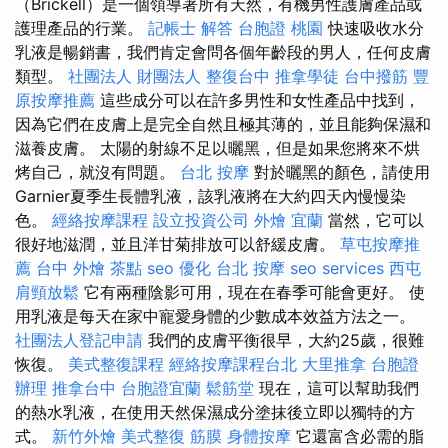
（Brickell）是一個領導著所有天然，有機男性護膚產品或
護理產品的行業。
記帳士 解答
台胞證 桃園
快速吸收水分
乳液是暢銷書，我們肯定會問各個年齡段的男人，任何皮膚
類型。
社團法人 財團法人
整復台中
推拿學徒
台中撥筋
豐
原按摩推薦
這些成分可以在許多男性和女性產品中找到，
因為它們在皮膚上是完全自然且極其薄的，並且能夠保濕和
滋養皮膚。 太陽的射線不足以曬黑，但是如果您將來不烘
烤自己，就沒有問題。
台北 按摩
對於曬黑的顏色，請使用
Garnier夏季生長體乳液，該乳液將在大約四天內慢慢染
色。
經絡按摩課程
設立投資公司
外燴 宜蘭
當然，它可以
很好地滋潤，並且洋甘菊排放可以舒緩皮膚。
草屯按摩推
薦
台中 外燴 茶點
seo 優化
台北 按摩
seo services
西屯
肩頸放鬆
它有兩種陰影可用，現在在春季可能會更好。 使
用乳液是每天在家中寵愛身體的少數成本效益方法之一。
社團法人登記申請
我們的皮膚平衡很早，大約25歲，很難
恢復。
美式整復課程
經絡按摩課程台北
大里推拿
台胞證
辦理
推拿台中
台胞證宜蘭
鬆筋堂
現在，這可以幫助我們
的熱水乳液，在使用天然保濕成分塗抹後立即以獨特的方
式。
新竹外燴
美式整復 筋膜
身體按摩
它還富含必需的脂