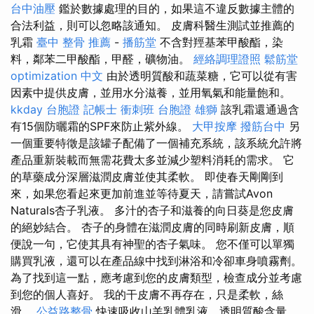
台中油壓
鑑於數據處理的目的，如果這不違反數據主體的
合法利益，則可以忽略該通知。 皮膚科醫生測試並推薦的
乳霜
臺中 整骨 推薦
-
播筋堂
不含對羥基苯甲酸酯，染
料，鄰苯二甲酸酯，甲醛，礦物油。
經絡調理證照
鬆筋堂
optimization 中文
由於透明質酸和蔬菜糖，它可以從有害
因素中提供皮膚，並用水分滋養，並用氧氣和能量飽和。
kkday 台胞證
記帳士 衝刺班
台胞證 雄獅
該乳霜還通過含
有15個防曬霜的SPF來防止紫外線。
大甲按摩
撥筋台中
另
一個重要特徵是該罐子配備了一個補充系統，該系統允許將
產品重新裝載而無需花費太多並減少塑料消耗的需求。 它
的草藥成分深層滋潤皮膚並使其柔軟。 即使春天剛剛到
來，如果您看起來更加前進並等待夏天，請嘗試Avon
Naturals杏子乳液。 多汁的杏子和滋養的向日葵是您皮膚
的絕妙結合。 杏子的身體在滋潤皮膚的同時刷新皮膚，順
便說一句，它使其具有神聖的杏子氣味。 您不僅可以單獨
購買乳液，還可以在產品線中找到淋浴和冷卻車身噴霧劑。
為了找到這一點，應考慮到您的皮膚類型，檢查成分並考慮
到您的個人喜好。 我的干皮膚不再存在，只是柔軟，絲
滑。
公益路整骨
快速吸收山羊乳體乳液，透明質酸含量