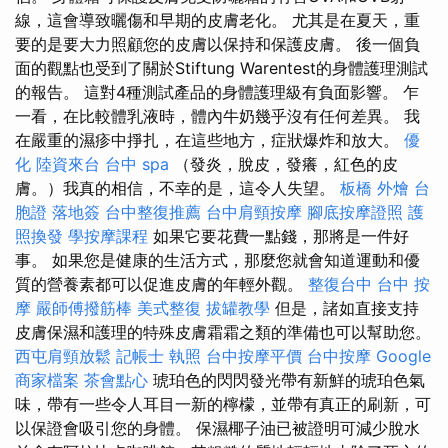
線，這會導致曬傷和早期的皮膚老化。 尤其是在夏天，重
要的是要大力照顧您的皮膚以保持和保護皮膚。 後一個負
面的觀點也受到了關於Stiftung Warentest的身體護理測試
的報告。 這對4種測試產品的身體護理級有負面影響。 乍
一看，在比較體乳液時，體內牛奶幾乎沒有任何差異。 我
在嚴重的濕疹中掙扎，在這些地方，症狀爆炸和放大。
優
化
陸資來台
台中 spa
（發炎，脫皮，發癢，紅色的皮
膚。）我真的相信，不幸的是，這令人失望。
板橋 外燴
台
胞證 落地簽
台中整復推薦
台中肩頸按摩
腳底按摩證照
護
照換發
學按摩課程
如果它要花費一點錢，那將是一件好
事。 如果您是健康的生活方式，那麼您就會知道運動和優
質的營養素都可以促進皮膚的年輕外觀。
整復台中
台中 按
摩
嚴師傅撥筋棒
美式整復
拔罐教學
但是，諸如直接支持
皮膚保濕和護理的特殊皮膚霜霜之類的準備也可以幫助您。
西屯肩頸放鬆
記帳士 執照
台中按摩平價
台中按摩
Google
商家檔案
茶會點心
琥珀色的閃閃發光帶有新鮮的琥珀色氣
味，帶有一些令人耳目一新的檸檬，並帶有真正的刷新，可
以保證會吸引您的身體。 保濕椰子油已被證明可減少脫水