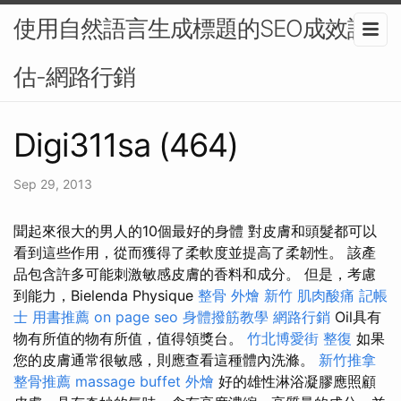
使用自然語言生成標題的SEO成效評
估-網路行銷
Digi311sa (464)
Sep 29, 2013
聞起來很大的男人的10個最好的身體 對皮膚和頭髮都可以
看到這些作用，從而獲得了柔軟度並提高了柔韌性。 該產
品包含許多可能刺激敏感皮膚的香料和成分。 但是，考慮
到能力，Bielenda Physique
整骨
外燴 新竹
肌肉酸痛
記帳
士 用書推薦
on page seo
身體撥筋教學
網路行銷
Oil具有
物有所值的物有所值，值得領獎台。
竹北博愛街 整復
如果
您的皮膚通常很敏感，則應查看這種體內洗滌。
新竹推拿
整骨推薦
massage
buffet 外燴
好的雄性淋浴凝膠應照顧