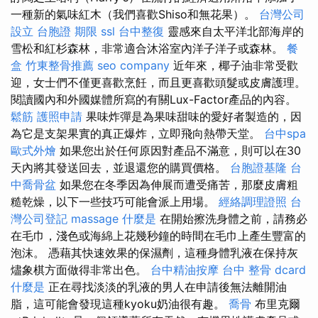
一種新的氣味紅木（我們喜歡Shiso和無花果）。
台灣公司
設立
台胞證 期限
ssl
台中整復
靈感來自太平洋北部海岸的
雪松和紅杉森林，非常適合沐浴室內洋子洋子或森林。
餐
盒
竹東整骨推薦
seo company
近年來，椰子油非常受歡
迎，女士們不僅更喜歡烹飪，而且更喜歡頭髮或皮膚護理。
閱讀國內和外國媒體所寫的有關Lux-Factor產品的內容。
鬆筋
護照申請
果味炸彈是為果味甜味的愛好者製造的，因
為它是支架果實的真正爆炸，立即飛向熱帶天堂。
台中spa
歐式外燴
如果您出於任何原因對產品不滿意，則可以在30
天內將其發送回去，並退還您的購買價格。
台胞證基隆
台
中喬骨盆
如果您在冬季因為伸展而遭受痛苦，那麼皮膚粗
糙乾燥，以下一些技巧可能會派上用場。
經絡調理證照
台
灣公司登記
massage
什麼是
在開始擦洗身體之前，請務必
在毛巾，淺色或海綿上花幾秒鐘的時間在毛巾上產生豐富的
泡沫。 憑藉其快速效果的保濕劑，這種身體乳液在保持灰
燼象棋方面做得非常出色。
台中精油按摩
台中 整骨 dcard
什麼是
正在尋找淡淡的乳液的男人在申請後無法離開油
脂，這可能會發現這種kyoku奶油很有趣。
喬骨
布里克爾