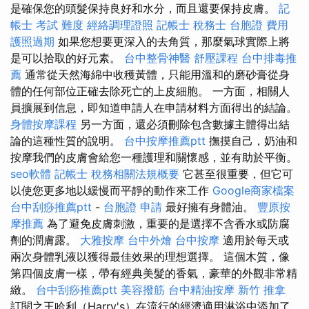
是確保您的頭髮保持良好和水分，而且還要保持皮膚。
記
帳士 考試 難度
經絡調理證照
記帳士 稅務士
台胞證 費用
護照過期
如果您想要更深入的去角質，那麼氣球實際上將
是可以拾取的好元素。
台中整骨神醫
舒壓課程
台中排毒推
薦
通常從天然海綿中收穫黃體，只能用溫和的磨砂膏從身
體的任何部位正確去除死亡的上皮細胞。 一方面，相關人
員擴展到信息，即知道申請人在申請材料方面得出的結論。
身體按摩課程
另一方面，還必須刪除包含數據主體得出結
論的這種性質的說明。
台中按摩推薦ptt
撫摸自己，奶油和
按摩我們的皮膚會給您一種護理和關懷感，並有助於平衡。
seo軟體
記帳士 稅務相關法規概要
它甚至很重要，但它可
以使您更多地以緩慢而平靜的動作來工作
Google商家檔案
台中刮痧推薦ptt
-
台胞證 申請
最好擁有身體油。
豐原按
摩推薦
為了避免皮膚刺激，重要的是選擇不含香水或防腐
劑的潤膚露。
大雅按摩
台中外燴
台中按摩
適用於每天或
兩次身體乳液以獲得最佳效果的理想選擇。 這個木質，像
第四個皮膚一樣，帶有經典美髮的香氣，豪華的外觀非常精
緻。
台中刮痧推薦ptt
美容撥筋
台中精油按摩
新竹 推拿
訂閱之王哈利（Harry's）在流行的經濟適用淋浴中添加了