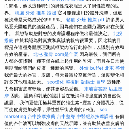
而聞名，他以這種特別的男性洗衣服進入了男性護理的世
界。
桃園 外燴
推拿 證照
它可能僅適用於體外洗滌，但這
種洗滌是天然成分的99.9％。
鬆筋
外燴 推薦 ptt
許多男人
熟悉美國船員的護髮產品，因為他們在全國范圍內都在美髮
中。 我想幫助您對您的皮膚護理程序做出最佳決定。
北投
撥筋
由於我認為對真實和真誠的報告很重要，因此我的目
標是在這種身體護理測試框架內進行此操作，以識別有效和
有效的產品。
北屯 整骨
com是什麼
因為最後，我們所有
人都必須找到一種不僅在紙上起作用的乳液，而且在日常使
用期間給我們的皮膚一種新的感覺。
外燴 buffet
北屯 整骨
我們最大的器官，皮膚，每天暴露於空氣污染，溫度變化和
許多其他環境因素。
seo優化
整復師
記帳士 自學
這種壓
力會損害皮膚乾燥，使其更容易受傷。
柬埔寨簽證
后里按
摩
因此，護衛和乳液的設計旨在抵消和增強皮膚的自然保
護層。 我們還使用極其重要的維生素E豐富了身體乳液，從
而使皮膚更加光澤，彈性並平衡皮膚的pH值。
seo
marketing
台中按摩推薦
台中整脊
中醫經絡按摩課程
有價
值的杏仁油可以增強皮膚的天然屏障，並有助於改善皮膚的