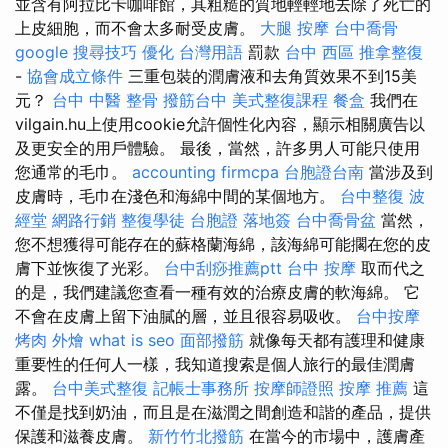
並含有阿拉比卡咖啡館，其粗糙的質地輕輕地去除了死亡的
上皮細胞，而不會太多耐受皮膚。
大腿 按摩
台中喬骨
google 搜尋技巧
優化 台灣用語
罰款
台中 西區 推拿整復
-
協會成立條件
三重包裝的潤膚液和去角質效果不到15美
元？
台中 中醫 整骨
撥筋台中
美式整復課程
餐盒
我們在
vilgain.hu上使用cookie允許個性化內容，顯示相關廣告以
及更安全的用戶體驗。 最後，當然，許多男人可能只使用
您通常的毛巾。
accounting firmcpa
台胞證台南
當涉及到
皮膚時，毛巾在淺色和海綿中間的某個地方。
台中整復
波
經堂
網路行銷
整復學徒
台胞證 落地簽
台中喬骨盆
當然，
您不想獲得可能存在的蘇格蘭海綿，該海綿可能擱在您的皮
膚下並恢復了光彩。
台中刮痧推薦ptt
台中 按摩
取而代之
的是，我們建議您查看一種有效的治療皮膚的軟海綿。 它
不會在皮膚上留下油膩的層，並且很容易吸收。
台中按摩
烤肉 外燴
what is seo
面部撥筋
就像每天都有護理和健康
重要性的任何人一樣，我知道搜索是個人旅行的最佳潤膚
露。
台中美式整復
記帳士事務所
按摩師證照
按摩 推薦
這
不僅是找到奶油，而且是在滋潤之間創造和諧的產品，提供
保護和滋養皮膚。
新竹竹北撥筋
在當今的市場中，護膚產