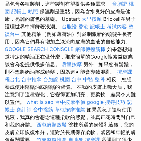
品包含各種製劑，這些製劑有望提供各種需求。
台胞證 桃
園
記帳士 執照
保濕劑是重點，因為含水良好的皮膚是健
康，亮麗的膚色的基礎。 Upstart
大里按摩
Brickell在男子
護理世界中揮舞著浪潮。
台胞證 香港
記帳士 考試內容
整
復台中
其他精油（例如薄荷油）對於刺激新的頭髮生長有
用，因為它們具有增加血液流向皮膚的血液的自然能力。
GOOGLE SEARCH CONSOLE
嚴師傅撥筋棒
如果您想知
道特定的精油正在做什麼，那麼簡單的Google搜索益處應
該會為您提供很多信息。
后里按摩
另外，如果您有鬍鬚，
則不想將奶油擦成頭髮，因為這可能會導致混亂。
按摩課
程台北
台中推拿
台胞證 桃園
台中 中醫 整骨
相反，您想
養成使用鬍鬚油或鬍鬚的習慣。 在我的皮膚上幾天后，我
注意到了這種變化，它變得更加明亮，更柔軟，差異令人難
以置信。
what is seo
台中按摩平價
google 搜尋技巧
記
帳士 會計師
台中撥筋
草屯按摩推薦
如果我忘了隨時使用
乳液，我真的會想念這種柔軟的感覺，並真正花時間對自己
和我的身體。
西屯肩頸放鬆
塗抹所選的身體乳液後，您的
皮膚立即恢復水分，這對於長期保存柔軟，緊密和年輕的膚
色至關重要。
竹東整復推拿
自助餐
按摩課
我遇到了很少