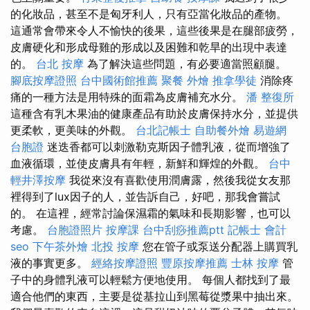
的化妝品，甚至不是匈牙利人，只有亞當化妝品的產物。
這通常會帶來令人不愉快的後果，這些後果是在腿部疲勞，
皮膚硬化和形成母雞的形成以及困難和乾旱的出現中表達
的。
台北 按摩
為了解決這些問題，有必要適當照顧腿。
腳底按摩證照
台中國術館推薦
聚餐 外燴
推拿學徒
消除疼
痛的一種方法是用特殊的面霜為皮膚補充水分。
潘 整復所
這種含有乳木果油的健康產品有助於皮膚保持水分，並提供
更柔軟，更美味的外觀。
台北記帳士
自助餐外燴
易遊網
台胞證
迷迭香都可以刺激勒克斯因子體乳液，從而增強了
血液循環，並使皮膚具有年輕，新鮮和輝煌的外觀。
台中
輕井澤按摩
我從來沒有喜歡使用潤膚露，然後我從女友那
裡得到了lux因子的人，並告訴自己，好吧，那我會嘗試
的。 在這裡，經常討論保濕霜的氣味和長期影響，也可以
考慮。
台胞證照片
按摩課
台中刮痧推薦ptt
記帳士 會計
seo
下午茶外燴
北投 按摩
您在管子或泵送分配器上購買乳
液的事實更多。
經絡按摩證照
豐原按摩推薦
士林 按摩
管
子中的身體乳液可以輕鬆方便地使用。 每個人都找到了最
適合他們的東西，主要是從基拉山到黑莓從漿果中抽出來。