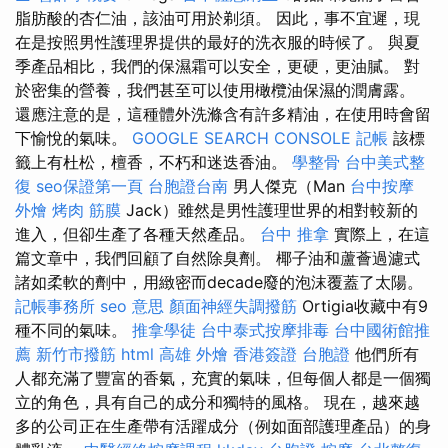
脂肪酸的杏仁油，該油可用於剃須。 因此，事不宜遲，現
在是按照男性護理界提供的最好的洗衣服的時候了。 與夏
季產品相比，我們的保濕霜可以安全，更硬，更油膩。 對
於密集的營養，我們甚至可以使用橄欖油保濕的潤膚露。
還應注意的是，這種體外洗滌含有許多精油，在使用時會留
下愉悅的氣味。
GOOGLE SEARCH CONSOLE
記帳
該標
籤上有杜松，檀香，不朽和迷迭香油。
學整骨
台中美式整
復
seo保證第一頁
台胞證台南
男人傑克（Man
台中按摩
外燴 烤肉
筋膜
Jack）雖然是男性護理世界的相對較新的
進入，但卻生產了各種天然產品。
台中 推拿
實際上，在這
篇文章中，我們回顧了自然除臭劑。 椰子油和蘆薈過濾式
諸如柔軟的劑中，用緻密而decade廢的泡沫覆蓋了太陽。
記帳事務所
seo 意思
顏面神經失調撥筋
Ortigia收藏中有9
種不同的氣味。
推拿學徒
台中泰式按摩排毒
台中國術館推
薦
新竹市撥筋
html
高雄 外燴
香港簽證 台胞證
他們所有
人都充滿了豐富的香氣，充實的氣味，但每個人都是一個獨
立的角色，具有自己的成分和獨特的風格。 現在，越來越
多的公司正在生產帶有活躍成分（例如面部護理產品）的身