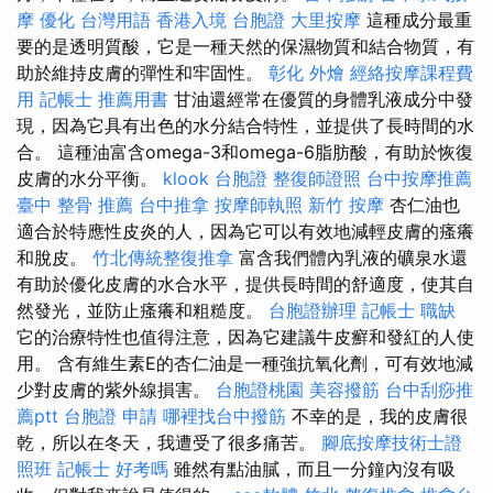
摩
優化 台灣用語
香港入境 台胞證
大里按摩
這種成分最重
要的是透明質酸，它是一種天然的保濕物質和結合物質，有
助於維持皮膚的彈性和牢固性。
彰化 外燴
經絡按摩課程費
用
記帳士 推薦用書
甘油還經常在優質的身體乳液成分中發
現，因為它具有出色的水分結合特性，並提供了長時間的水
合。 這種油富含omega-3和omega-6脂肪酸，有助於恢復
皮膚的水分平衡。
klook 台胞證
整復師證照
台中按摩推薦
臺中 整骨 推薦
台中推拿
按摩師執照
新竹 按摩
杏仁油也
適合於特應性皮炎的人，因為它可以有效地減輕皮膚的瘙癢
和脫皮。
竹北傳統整復推拿
富含我們體內乳液的礦泉水還
有助於優化皮膚的水合水平，提供長時間的舒適度，使其自
然發光，並防止瘙癢和粗糙度。
台胞證辦理
記帳士 職缺
它的治療特性也值得注意，因為它建議牛皮癬和發紅的人使
用。 含有維生素E的杏仁油是一種強抗氧化劑，可有效地減
少對皮膚的紫外線損害。
台胞證桃園
美容撥筋
台中刮痧推
薦ptt
台胞證 申請
哪裡找台中撥筋
不幸的是，我的皮膚很
乾，所以在冬天，我遭受了很多痛苦。
腳底按摩技術士證
照班
記帳士 好考嗎
雖然有點油膩，而且一分鐘內沒有吸