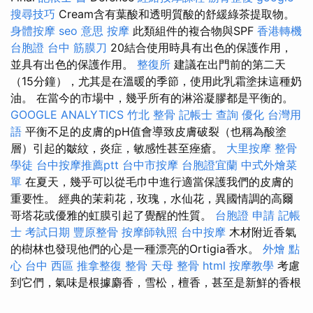
搜尋技巧
Cream含有葉酸和透明質酸的舒緩綠茶提取物。
身體按摩
seo 意思
按摩
此類組件的複合物與SPF
香港轉機
台胞證
台中 筋膜刀
20結合使用時具有出色的保護作用，
並具有出色的保護作用。
整復所
建議在出門前的第二天
（15分鐘），尤其是在溫暖的季節，使用此乳霜塗抹這種奶
油。 在當今的市場中，幾乎所有的淋浴凝膠都是平衡的。
GOOGLE ANALYTICS
竹北 整骨
記帳士 查詢
優化 台灣用
語
平衡不足的皮膚的pH值會導致皮膚破裂（也稱為酸塗
層）引起的皺紋，炎症，敏感性甚至痤瘡。
大里按摩
整骨
學徒
台中按摩推薦ptt
台中市按摩
台胞證宜蘭
中式外燴菜
單
在夏天，幾乎可以從毛巾中進行適當保護我們的皮膚的
重要性。 經典的茉莉花，玫瑰，水仙花，異國情調的高爾
哥塔花或優雅的虹膜引起了覺醒的性質。
台胞證 申請
記帳
士 考試日期
豐原整骨
按摩師執照
台中按摩
木材附近香氣
的樹林也發現他們的心是一種漂亮的Ortigia香水。
外燴 點
心
台中 西區 推拿整復
整骨
天母 整骨
html
按摩教學
考慮
到它們，氣味是根據麝香，雪松，檀香，甚至是新鮮的香根