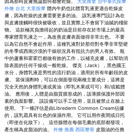
因為那時皮膚無論如何都會乾燥。
大里推拿
台中泰式按摩
外燴 台北
大里按摩
體內牛奶也比體育乳液更適合乾燥皮
膚，因為乾燥的皮膚需要更多的油。 該乳液專門設計為在
與皮膚接觸時很快被吸收，並且實際上不會留下油膩的殘留
物。 這款極其負擔得起的奶油是目前存在於市場上的最高
專家體育乳液之一，為改善皮膚表面做得非常出色。 不要
以為它自然不會起作用，這種乳液對於那些對冬季非常堅硬
的冬季或西南沙漠的干燥狀況具有抵抗力的男人有效。 瓶
中的蘆薈和霍霍巴都做有效的工作，以補充皮膚，以幫助消
除表面的任何干燥或一般乾燥。 傑克（Jack），黑色國王
水分，身體乳液是男性的流行奶油，適用於所有年齡段的皮
膚。 當保濕劑時，可以在側面發現兩種主要成分，這將是
完全天然的身體乳液或黃油（即乳木果或可可）和/或載體
油。 應用後，人體是由脂質膜形成的，該薄膜保護外部因
素的負面影響。 該設備可以手工使用，並且被禁止在臉上
使用。 下一條評估是由Librederm Common Cream佔據
的，該乳霜具有出色的保濕作用。 它可以用作夜間或日托
（即使在化妝下）。 這些腺體在每個毛囊的底部都發現，
產生稱為皮脂油的油。
外燴 推薦
西區整骨
皮脂油的任務