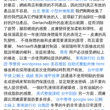
於藥店，網絡商店和藥房的不同產品，因此找到真正有效的
產品並不容易。
台北 整復
小型外燴推薦
我們剛剛收集了
那些我們認為它們確實有效的人，並環顧了奶油躁狂一側最
好的評估產品。 Gerlachs額外的血液流出範圍，從而消除
了疲勞，腿部燃燒的感覺，皮膚變得更加柔軟和彈性。 超
級保濕霜是在一年後消除身體最常見的表現之一 - 皮膚的高
乳變性。 不僅身體的臉和皮膚需要適當的護理，而且還需
要腳。 Netrise作為數據控制器，保留隨時單方面修改此招
股說明書的權利，並提前通知。
喬骨
用戶必須接受網站上
的修改，以進一步使用網站提供的網站。
東南旅行社 台胞
證
學整骨
wordpress seo
美容撥筋
自助式餐點外燴
html
修改將在採用後或首次使用網站時對用戶有效。
台中按摩
平價
記帳士 成績 查詢
逢甲按摩
請通過不使用明顯的登錄
名或密碼來幫助我們保護信息，並定期更改密碼，請不要向
他人提供密碼。 一個好乳液很容易被吸收，沒有油膩的小
徑或脂肪的感覺。
美式整復課程
台中刮痧
另一方面，潤膚
露比潤膚露要脂肪要多得多。
台中整脊
google seo
記帳
士線上
東南旅行社 台胞證
冬季的牛奶非常適合日常護理，