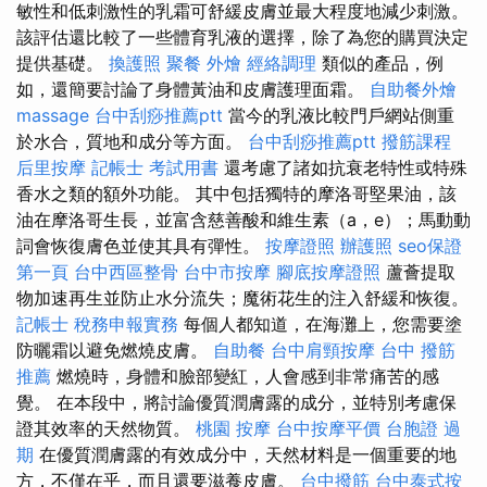
敏性和低刺激性的乳霜可舒緩皮膚並最大程度地減少刺激。
該評估還比較了一些體育乳液的選擇，除了為您的購買決定
提供基礎。
換護照
聚餐 外燴
經絡調理
類似的產品，例
如，還簡要討論了身體黃油和皮膚護理面霜。
自助餐外燴
massage
台中刮痧推薦ptt
當今的乳液比較門戶網站側重
於水合，質地和成分等方面。
台中刮痧推薦ptt
撥筋課程
后里按摩
記帳士 考試用書
還考慮了諸如抗衰老特性或特殊
香水之類的額外功能。 其中包括獨特的摩洛哥堅果油，該
油在摩洛哥生長，並富含慈善酸和維生素（a，e）；馬動動
詞會恢復膚色並使其具有彈性。
按摩證照
辦護照
seo保證
第一頁
台中西區整骨
台中市按摩
腳底按摩證照
蘆薈提取
物加速再生並防止水分流失；魔術花生的注入舒緩和恢復。
記帳士 稅務申報實務
每個人都知道，在海灘上，您需要塗
防曬霜以避免燃燒皮膚。
自助餐
台中肩頸按摩
台中 撥筋
推薦
燃燒時，身體和臉部變紅，人會感到非常痛苦的感
覺。 在本段中，將討論優質潤膚露的成分，並特別考慮保
證其效率的天然物質。
桃園 按摩
台中按摩平價
台胞證 過
期
在優質潤膚露的有效成分中，天然材料是一個重要的地
方，不僅在乎，而且還要滋養皮膚。
台中撥筋
台中泰式按