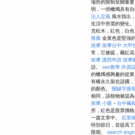
場所的限制至關重
明，一些蠟燭具有
法人定義
風水指出，
生活中所需的變化。
充松木，紅色，白
推薦
金黃色是堅強的
按摩
按摩台中
大甲
常，它被硫，藏紅花
按摩
護照申請
按摩
語。
seo教學
外資
的蠟燭感興趣的從業
有權永久留在該國，
的顏色。
關鍵字搜
相同，該植物被認
按摩 小腿
-
台中楓
所，紅色是股票價格
一篇文章中。
后里
特別節日，並提高
限期。
search engi