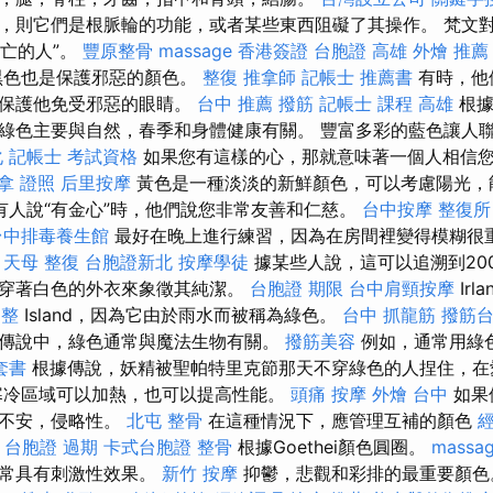
，則它們是根脈輪的功能，或者某些東西阻礙了其操作。 梵文
死亡的人”。
豐原整骨
massage
香港簽證 台胞證
高雄 外燴 推薦
黑色也是保護邪惡的顏色。
整復
推拿師
記帳士 推薦書
有時，他
以保護他免受邪惡的眼睛。
台中 推薦 撥筋
記帳士 課程 高雄
根據
綠色主要與自然，春季和身體健康有關。 豐富多彩的藍色讓人
化
記帳士 考試資格
如果您有這樣的心，那就意味著一個人相信
拿 證照
后里按摩
黃色是一種淡淡的新鮮顏色，可以考慮陽光，
有人說“有金心”時，他們說您非常友善和仁慈。
台中按摩
整復所
台中排毒養生館
最好在晚上進行練習，因為在房間裡變得模糊很重
。
天母 整復
台胞證新北
按摩學徒
據某些人說，這可以追溯到20
穿著白色的外衣來象徵其純潔。
台胞證 期限
台中肩頸按摩
Irl
調整
Island，因為它由於雨水而被稱為綠色。
台中 抓龍筋
撥筋
傳說中，綠色通常與魔法生物有關。
撥筋美容
例如，通常用綠
套書
根據傳說，妖精被聖帕特里克節那天不穿綠色的人捏住，在
寒冷區域可以加熱，也可以提高性能。
頭痛 按摩
外燴 台中
如果
，不安，侵略性。
北屯 整骨
在這種情況下，應管理互補的顏色
台胞證 過期
卡式台胞證
整骨
根據Goethei顏色圓圈。
massag
通常具有刺激性效果。
新竹 按摩
抑鬱，悲觀和彩排的最重要顏色