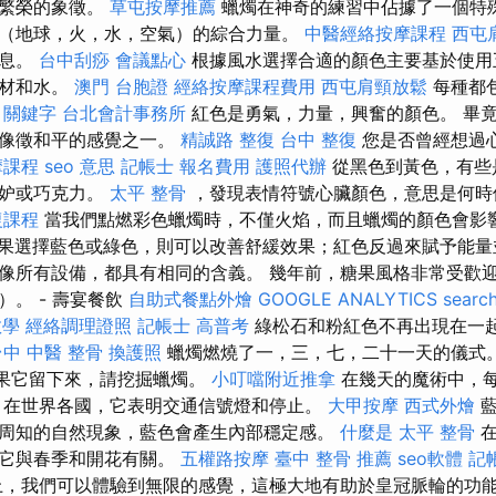
和繁榮的象徵。
草屯按摩推薦
蠟燭在神奇的練習中佔據了一個特
（地球，火，水，空氣）的綜合力量。
中醫經絡按摩課程
西屯
信息。
台中刮痧
會議點心
根據風水選擇合適的顏色主要基於使用
木材和水。
澳門 台胞證
經絡按摩課程費用
西屯肩頸放鬆
每種都
o 關鍵字
台北會計事務所
紅色是勇氣，力量，興奮的顏色。 畢
是像徵和平的感覺之一。
精誠路 整復 台中
整復
您是否曾經想過
摩課程
seo 意思
記帳士 報名費用
護照代辦
從黑色到黃色，有些
嫉妒或巧克力。
太平 整骨
，發現表情符號心臟顏色，意思是何時
復課程
當我們點燃彩色蠟燭時，不僅火焰，而且蠟燭的顏色會影
果選擇藍色或綠色，則可以改善舒緩效果；紅色反過來賦予能量
像所有設備，都具有相同的含義。 幾年前，糖果風格非常受歡
。 - 壽宴餐飲
自助式餐點外燴
GOOGLE ANALYTICS
searc
教學
經絡調理證照
記帳士 高普考
綠松石和粉紅色不再出現在一
台中 中醫 整骨
換護照
蠟燭燃燒了一，三，七，二十一天的儀式
.如果它留下來，請挖掘蠟燭。
小叮噹附近推拿
在幾天的魔術中，
，在世界各國，它表明交通信號燈和停止。
大甲按摩
西式外燴
藍
周知的自然現象，藍色會產生內部穩定感。
什麼是
太平 整骨
在
為它與春季和開花有關。
五權路按摩
臺中 整骨 推薦
seo軟體
記
，我們可以體驗到無限的感覺，這極大地有助於皇冠脈輪的功