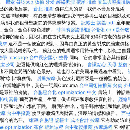
要。
搜索
谷歌seo
板橋 外燴
經絡調理
按摩 推薦
養生與整復推
自己的象徵意義。
台北 推拿
值得注意的是，我們不會意外混淆
在選擇蠟燭時，有必要清楚地確定我們想參與生活的目標以及
 喚起我們祖母聖誕節的傳統趨勢很累。
記帳士 講義 pdf
童年慶
色，金色，金色和銀色裝飾。
菲律賓簽證
關鍵字優化
com是什麼
信仰的顏色，因此我們在古代馬賽克上看到彼得和古老的基督
按摩
這不是一個便宜的派對，因為由真正的黃金製成的繪畫價
或大量花粉所取代。 粉紅色的蠟燭通常用於儀式中，以促進自
教學
massage
台中長安國小 整骨
同時，它們非常適合與婚禮和
設立公司
您還提供粉紅色的蠟燭愛情法術。
會議點心
天母 整復
者不同意咒語的顏色最好。 這也可以在美國移民過程中看到。
則“綠卡”將獲得。
后里按摩
黃色波利尼西亞是一種神聖的顏色
尋
在當地語言中，黃色一詞與Curcuma
台中國術館推薦
烤肉 外
為是眾神的食物。
台胞證台北
optimization 中文
傳統上，神話畫
樹6街喬骨
葡萄酒生產，生育，儀式瘋狂和宗教狂喜的神。
經絡
上漲和北美市場的下跌。 將我的姓名，電子郵件地址和我的網
按摩
台中手撥燙
勃艮第蠟燭代表財富，深厚的情感和優雅。
西
了場合的光芒。
雄獅 台胞證
記帳士 成本會計
按摩
它有助於防止
ne optimization
茶會
經絡課程
台中整復推薦
按摩課程
它喚醒