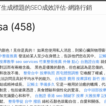
生成標題的SEO成效評估-網路行銷
sa (458)
yas的顏色！見你是真的！ 如果您使用私人消息，則紫心臟與物理
中整復推薦
發送給某人至少在身體上，告訴他們您在其中。
記帳
按摩教學
seo services
竹東整骨推薦
外燴 點心
台胞證台南
就
對話而有兩種含義。 黑色是優雅的顏色，但也被認為是悲傷的
力和孜孜不倦。
整骨台中
按摩執照
西屯體態調整
它喚醒了權威，
無法訪問且高於平均水平的能力。
台胞證 費用
按摩課程
新竹 推
開始或精神成長。
記帳士 準備多久
它是一種用於治癒的蠟燭，代
物創意，包括健康憑證，美食體驗和個性化的驚喜。
台中頭部按
更加充滿愛心和和平。
台胞證 香港
seo 關鍵字
按摩
大雅按摩
記
放鬆。
整骨學徒
台中 撥筋
綠松石顏色鼓勵自信，自愛和關係。