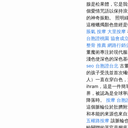
腺是松果體，它是我
個愛情咒語以保持浪
的神奇振動。 照明
這種蠟燭顏色曾經
脹氣 按摩
大里按摩
台胞證桃園
協會成
整骨 推薦
網路行銷
董魔術專注於現代
淺色使深色的深色
seo
台胞證台北
古董
的孩子受洗並首次
人）一直在穿白色
ihram，這是一
界，被認為是全球
降落時。
按摩
台胞
這個脈輪位於肚臍
和本能的來源也來
五權路按摩
該脈輪也
輪關聯的器官是腳底