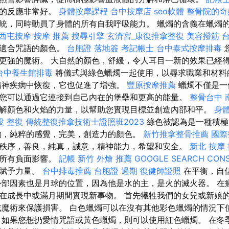
射的反應非常好。
身體按摩課程
台中按摩店
seo軟體
整骨院的奇
統，同時動員了身體的所有自我呼吸能力。 蠟燭的含義在蠟燭
西屯按摩
按摩 推薦
搜尋引擎
玄濟宮_康復推拿整復
美容撥筋
擇適合咒語的顏色。
台胞證 落地簽
考記帳士
台中泰式按摩排毒
更強的魔術。 大自然的顏色，舒緩，令人耳目一新的效果已經
台中養生館排毒
將儀式與綠色蠟燭一起使用，以尋求職業和材料
精神疾病中恢復，它也促進了增強。
豐原按摩推薦
蠟燭不僅是一
您可以通過它連接到自己內在的堡壘和更高的能量。
整骨台中
解顏色和火焰的力量，以幫助您實現目標並創造內部和平。
身
投 整復
傳統整復推拿技術士證照班2023
綠色被認為是一種積極
動，純粹的感覺，完美，創造力的顏色。
新竹推拿整骨推薦
國際
秩序，善良，純真，誠意，精神能力，希望和安全。
新北 按摩
脫所有負面影響。
記帳
新竹 外燴 推薦
GOOGLE SEARCH CON
並賦予力量。
台中排毒推薦
台胞證 過期
復健師證照
在平衡，自
外部因素也是月球的位置，因為他是水的主，是火的滅火器。 在
在成長中或滿月期間實現新事物。 首先犧牲我們的女兒或新娘
或魔術來保護損害。 白色蠟燭可以在沒有其他彩色蠟燭的情況下
，如果您想扔愛情咒語或黃色蠟燭，則可以使用紅色蠟燭。 在冬