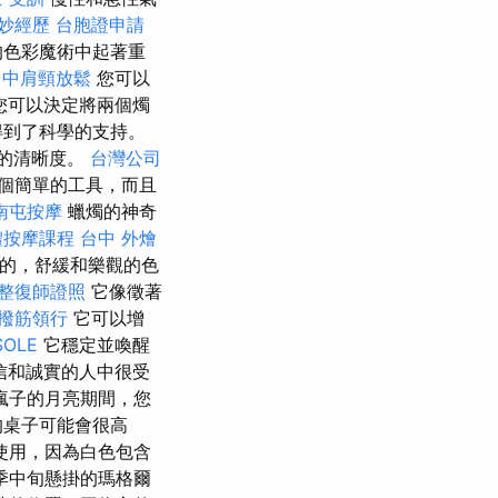
妙經歷
台胞證申請
的色彩魔術中起著重
台中肩頸放鬆
您可以
您可以決定將兩個燭
得到了科學的支持。
的清晰度。
台灣公司
個簡單的工具，而且
南屯按摩
蠟燭的神奇
體按摩課程
台中 外燴
的，舒緩和樂觀的色
整復師證照
它像徵著
撥筋領行
它可以增
SOLE
它穩定並喚醒
信和誠實的人中很受
瘋子的月亮期間，您
的桌子可能會很高
使用，因為白色包含
季中旬懸掛的瑪格爾