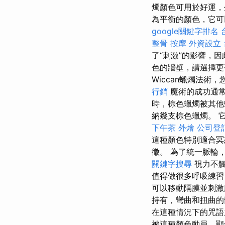
燭顏色可用於好運，
為平衡的顏色，它可
google關鍵字排名
整骨
按摩
外資設立
了“刺激”的影響，
色的牆壁，請選擇
Wiccan蠟燭法術
行銷
魔術的成功通
時，棕色蠟燭被其
納幾支棕色蠟燭。 
下午茶 外燴
公司登
這種顏色特別適合冥
徵。 為了統一脈輪
關鍵字搜尋
視力不觸
值得做很多呼吸練習
可以移動隔膜並刺激
持有，彎曲和扭曲的
在這種情況下的咒
被這種顏色動員，顯