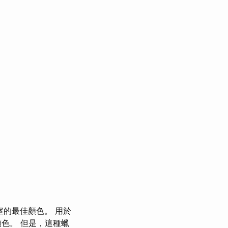
的最佳顏色。 用於
色。 但是，這種蠟