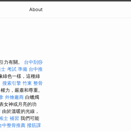
About
吸引力有關。
台中刮痧
士 考試 準備
台中推
像綠色一樣，這種綠
。
搜索引擎
竹東 整骨
權力，嚴肅和尊重。
拿
外燴廠商
白蠟燭
表女神或月亮的功
摩
由於溫暖的光線，
帳士 補習
我們可能
台中整骨推薦
撥筋課