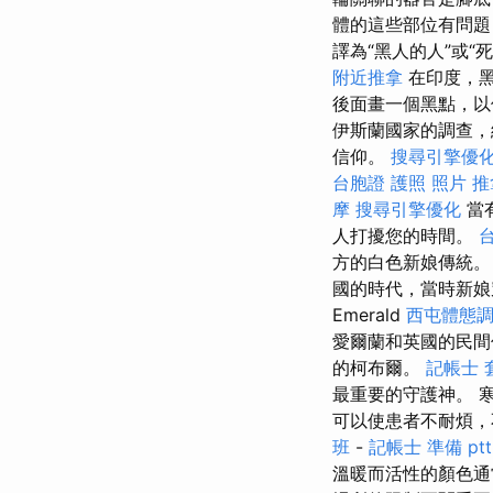
體的這些部位有問題
譯為“黑人的人”或“
附近推拿
在印度，
後面畫一個黑點，
伊斯蘭國家的調查，
信仰。
搜尋引擎優
台胞證 護照 照片
推
摩
搜尋引擎優化
當
人打擾您的時間。
方的白色新娘傳統
國的時代，當時新娘
Emerald
西屯體態
愛爾蘭和英國的民間
的柯布爾。
記帳士 
最重要的守護神。 
可以使患者不耐煩
班
-
記帳士 準備 ptt
溫暖而活性的顏色