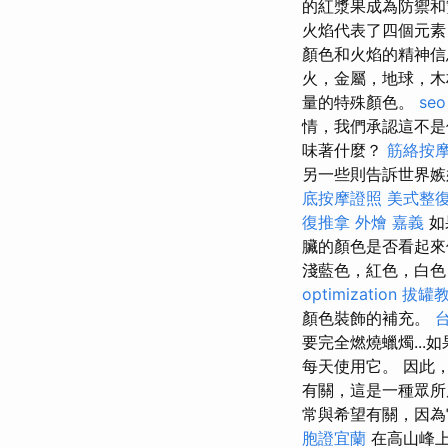
的紅漿果成為防禦
火焰代表了四個元素
顏色和火焰的精神
火，金屬，地球，
量的特殊顏色。
se
情，我們承認這不
味著什麼？
筋絡按
另一些則告訴世界
底按摩證照
美式整
復推拿
外燴 嘉義
如
臟的顏色是否看起來
淺藍色，紅色，白色）
optimization
拔罐
顏色裝飾的補充。
要完全燃燒蠟燭..
每天使用它。 因此
有關，這是一種眾所
常與希望有關，因
胞證宜蘭
在高山峰上