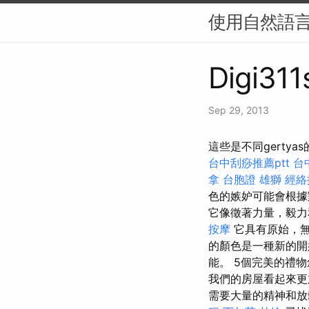
使用自然語言
Digi311
Sep 29, 2013
這些是不同gert
台中刮痧推薦ptt
台
拿
台胞證 雄獅
經絡
色的嫉妒可能會根據
它像徵著力量，毅
按摩
它具有原始，
的顏色是一種新的
能。 5個完美的禮
我們的房屋看起來
需要大量的精神和