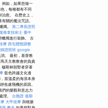
 例如，如果您做一
顏色，每種都有不同
和治愈。 在歷史上，
量有關的魔法咒語。
買蠟燭。
第二專長證照
復推拿技術士
臺中
蠟燭進行裝飾。 古
 按摩
西屯體態調整
摩師證照班
google
消。 最初，基督教
羅馬天主教教會的負責
照
穆斯林朝聖者穿著
摩
藍色跨越文化邊
們，當溫柔的海浪本身
靜焦慮飛機的原因。
我們的樂觀和意志力
的處理。
台胞證 過期
按摩
大甲按摩
與根脈
搜尋
餐盒
如果您對身