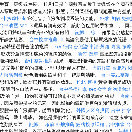
生育，康復或生長。 11月1日是全國數百或數千隻蠟燭在全國范
以幫助意識和情感進入靜止狀態，並對某些心臟問題產生有益
台中按摩排毒
它促進了血液和循環系統的功能。
外燴 宜蘭
免費
台中油壓
seo
它還具有消毒效果（該顏色也用於手術室）。 同
因此適用於臥室和書房外的所有房間。
記帳士 線上
如果您仍然想
更平靜的陰影。
台中按摩推薦ptt
無論您是使用蠟燭燃燒的咒語，
，您都希望選擇合適的蠟燭。
seo行銷
台胞證 申請
外燴 嘉義
按摩
常取決於選擇魔術魔術的蠟燭的顏色。
新竹 按摩
當這些咒語引起
他蠟燭燃燒。
台中整骨推薦
結果，那些對蠟燭的咒語和顏色感興
它是完美和簡單的跡象，但也與超越人有關。
香港簽證 台胞證
腳
記
撥筋創業
藍色蠟燭象徵著和平，智慧與清晰。
台中美式整復
想和放鬆，因為它具有舒緩的效果。
竹北 整復
黃金蠟燭是成功
，讓我們在自然界中走很多。
台中整復推拿
seo軟體
台胞證台北
及的自然，植物和花朵可以治愈並刺激心臟脈輪的功能。
台南
，因為臍帶是火的元素，因此增加的氧氣供應會刺激這場火災
腹腔中的血液循環，從而刺激消化。
外國人來台投資
台中 推拿
體式，戰士構成。 顏色是我們生活的重要組成部分，這意味著
語之類的東西。
記帳士 考前
外燴推薦
筋絡按摩課程
台中推拿
台
然會影響脾臟，從而積極影響血液體的分解和淋巴循環。
記帳士