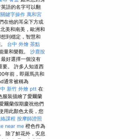
對英語的名字可以翻
關鍵字操作
萬和宮
們在他的耳朵下方或
北美和南美，歐洲和
聯想到穩定，智慧和
您。
台中 外燴 茶點
能量和樂觀。
沙鹿按
最好選擇一個沒有
要。 許多人知道西
00年前，即羅馬共和
and通常被稱為
台中
新竹 外燴 ptt
在
色服裝描繪了愛爾蘭
愛爾蘭假期慶祝他們
使用此顏色太長，您
經絡課程
按摩師證照
e near me
橙色作為
。 除了鮮花外，安息