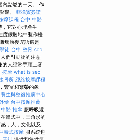
圍內點燃的一天。 作
的影響。
菲律賓簽證
按摩課程
台中 中醫
時，它對心理產生
在度假勝地中製作橙
蠟燭康復咒語還是
學徒
台中 整骨
seo
人們對動物的注意
趣的人經常手頭上容
 按摩
what is seo
接骨所
經絡按摩課程
，豐富和繁榮的象
養生與整復推廣中心
 外燴
台中按摩推薦
。
中醫 推拿
腹呼吸還
在體式中，三角形的
情感，人，文化以及
中泰式按摩
腺系統也
 受訓
慢性和急性氣