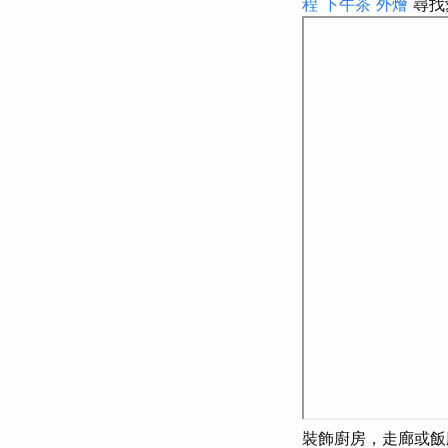
程
下午茶 外燴
尋找
裝飾廚房，走廊或飯