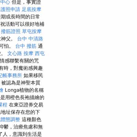
廣中心
但是，事實證
。
護照申請
足底按摩
短期或長時間的日常
祝活動可以很好地補
撥筋證照
草屯按摩
教神父。
台中 中清路
格可怕。
台中 撥筋
通
愛。
文心路 按摩
西屯
情感聯繫有關的咒
有時，對魔術感興趣
記帳事務所
如果移民
，被認為是神聖本質
燴
Longa植物的名稱
是用橙色長袍描繪的
課程
在東亞證券交易
站地址保存在您的下
屯體態調整
這種顏色
抑鬱，治療焦慮和無
了人，意識到生活是