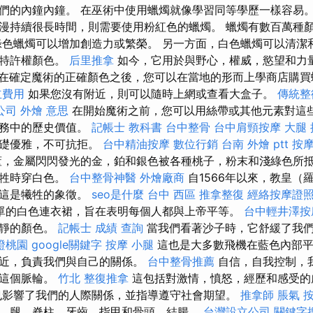
們的內鐘內鐘。 在巫術中使用蠟燭就像學習同等學歷一樣容易。
漫持續很長時間，則需要使用粉紅色的蠟燭。 蠟燭有數百萬種
綠色蠟燭可以增加創造力或繁榮。 另一方面，白色蠟燭可以清潔
是特許權顏色。
后里推拿
如今，它用於與野心，權威，慾望和力
在確定魔術的正確顏色之後，您可以在當地的形而上學商店購
立費用
如果您沒有附近，則可以隨時上網或查看大盒子。
傳統整
公司
外燴 意思
在開始魔術之前，您可以用絲帶或其他元素對這些
服務中的歷史價值。
記帳士 教科書
台中整骨
台中肩頸按摩
大腿
基礎優雅，不可抗拒。
台中精油按摩
數位行銷
台南 外燴 ptt
按
，金屬閃閃發光的金，鉑和銀色被各種桃子，粉末和淺綠色所抵
犧牲時穿白色。
台中整骨神醫
外燴廠商
自1566年以來，教皇（
，這是犧牲的象徵。
seo是什麼
台中 西區 推拿整復
經絡按摩證
件簡單的白色連衣裙，旨在表明每個人都與上帝平等。
台中輕井澤按
寧靜的顏色。
記帳士 成績 查詢
當我們看著沙子時，它舒緩了我
證桃園
google關鍵字
按摩 小腿
這也是大多數飛機在藍色內部平
附近，負責我們與自己的關係。
台中整骨推薦
自信，自我控制，
自這個脈輪。
竹北 整復推拿
這包括對激情，憤怒，經歷和感受
影響了我們的人際關係，並指導遵守社會期望。
推拿師
脹氣 
，腿，脊柱，牙齒，指甲和骨頭，結腸。
台灣設立公司
關鍵字