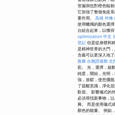
管漏洞也對橙色輻
它加強了整個免疫系
要作用。
高雄 外燴
使用蠟燭的顏色選
台組合起來，以獲得
optimization 中文
登記
但是從身體和
是精神世界的大門，
含義可以更深入地了
推薦
台胞證過期
北
彩。 光，選擇，啟
純度，開始，光明，
強，放鬆，使您擺
了提醒意識，淨化
歡迎。 影響儀式的
必須尋找新事物，以
興。 而是使用儀式
顏色的能量。 例如