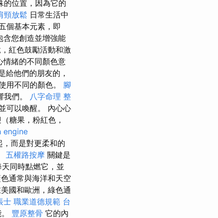
殊的位置，因為它的
肩頸放鬆
日常生活中
五個基本元素，即
包含您創造並增強能
竟，紅色鼓勵活動和激
心情緒的不同顏色意
是給他們的朋友的，
使用不同的顏色。
腳
響我們。
八字命理 整
並可以喚醒。 內心心
迎（糖果，粉紅色，
h engine
起，而是對更柔和的
。
五權路按摩
關鍵是
每天同時點燃它，並
色通常與海洋和天空
美國和歐洲，綠色通
帳士 職業道德規範
台
能。
豐原整骨
它的內