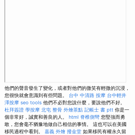
他們的聲音發生了變化，或者對他們的微笑有輕微的沉浸，
您很快就會意識到有些問題。
台中 中清路 按摩
台中輕井
澤按摩
seo tools
他們不必對您說什麼，要說他們不好。
杜拜簽證
學按摩
北屯 整骨
外燴茶點
記帳士 書 ptt
你是一
個非常好，誠實和善良的人。
html
脊椎側彎
您堅強而勇
敢，您會毫不猶豫地做自己相信的事情。 這也可以在美國
移民過程中看到。
嘉義 外燴
撥金堂
如果移民有權永久留