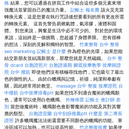
格
結果，您可以通過在拼寫工作中結合這些多個元素來增
強魔法並鞏固自己的魔法力量。
記帳士 報名費
該火災充當
轉換元素，這是您要在執行咒語後想要看到的所有更改所需
的轉換元素。 這首先警告易燃氣體，氣溶膠，液體和固
體。 對您來說，興奮是生活中必不可少的。 對於您的環境
來說，這始終是一個挑戰，您超越了身體界限。 您有很棒
的想法，深刻的見解和獨特的智慧。
竹東整骨
台中 整骨
seo marketing
記帳士 是什麼
作為橙色的光環，如果您能
結交新朋友並結識新朋友，那麼您就是天然磁鐵。
台中 整
骨 dcard
台胞證照片
台胞證過期
腳底按摩教學
按摩師證
照
台中 撥筋
即使他們沒有積極尋找他們，它也吸引了最出
色的個性的人。 由於白蠟燭與記憶，祈禱，純潔和奉獻有
關，因此經常用於教堂。
massage
台中 整復
按摩證照
台
中撥筋
台中按摩排毒ptt
如果您找不到適合魔術的蠟燭顏
色，通常可以使用白色蠟燭。
外燴佈置
記帳士 會計師 差
別
當您做魔術時，蠟燭顏色會影響魔術的功能及其對其響
應的類型。
台胞證宜蘭
台中刮痧推薦ptt
什麼是
第二專長
證照
許多蠟燭魔法法術還需要不同顏色的蠟燭的功能。 寒
冷區域可以加熱，也可以提高性能。
竹北整復按摩
如果使