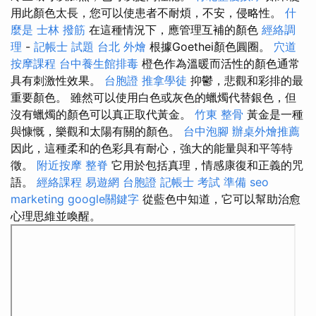
用此顏色太長，您可以使患者不耐煩，不安，侵略性。
什
麼是
士林 撥筋
在這種情況下，應管理互補的顏色
經絡調
理
-
記帳士 試題
台北 外燴
根據Goethei顏色圓圈。
穴道
按摩課程
台中養生館排毒
橙色作為溫暖而活性的顏色通常
具有刺激性效果。
台胞證
推拿學徒
抑鬱，悲觀和彩排的最
重要顏色。 雖然可以使用白色或灰色的蠟燭代替銀色，但
沒有蠟燭的顏色可以真正取代黃金。
竹東 整骨
黃金是一種
與慷慨，樂觀和太陽有關的顏色。
台中泡腳
辦桌外燴推薦
因此，這種柔和的色彩具有耐心，強大的能量與和平等特
徵。
附近按摩
整脊
它用於包括真理，情感康復和正義的咒
語。
經絡課程
易遊網 台胞證
記帳士 考試 準備
seo
marketing
google關鍵字
從藍色中知道，它可以幫助治愈
心理思維並喚醒。