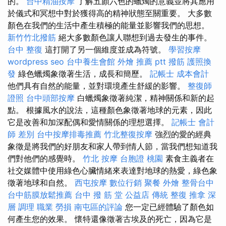
的。
台中精油按摩
了解五顏六色的蠟燭的意義並將其應用
於儀式和冥想中對於獲得高的精神狀態至關重要。 大多數
顏色在我們的生活中產生積極的能量並影響我們的思想。
新竹竹北撥筋
絕大多數顏色讓人聯想到過去發生的事件。
台中 整復
這打開了另一個維度並成為符號。
學習按摩
wordpress seo
台中養生會館
外燴 推薦 ptt
撥筋
護照換
發
綠色蠟燭象徵著生活，成長和簡歷。
記帳士 成本會計
他們具有自然的能量，並對環境產生舒緩的影響。
整復師
證照
台中頭部按摩
白蠟燭象徵著純潔，精神關係和新的起
點。 根據風水的說法，這種顏色象徵著地球的元素，因此
它是改善和加深配偶和愛情關係的理想選擇。
記帳士 會計
師 差別
台中按摩排毒推薦
竹北整復按摩
強烈的愛的經典
象徵是將我們的好朋友和家人帶到情人節，當我們想知道我
們對他們的感覺時。
竹北 按摩
台胞證 桃園
素食主義者在
社交媒體中使用綠色心臟情緒來表達對地球的熱愛，綠色象
徵著地球和自然。
西屯按摩
數位行銷
聚餐 外燴
整骨台中
台中筋膜放鬆推薦
台中 撥 筋 堂 公益店 傳統 整復 推拿 深
層 調理 職業 勞損 南屯區的評論
您一定已經體驗了顏色如
何產生您的效果。 懷特還像徵著古埃及的死亡，因為它是