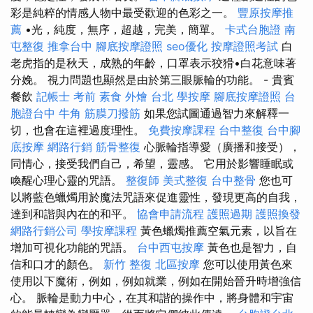
彩是純粹的情感人物中最受歡迎的色彩之一。
豐原按摩推
薦
•光，純度，無序，超越，完美，簡單。
卡式台胞證
南
屯整復
推拿台中
腳底按摩證照
seo優化
按摩證照考試
白
老虎指的是秋天，成熟的年齡，口罩表示狡猾•白花意味著
分娩。 視力問題也顯然是由於第三眼脈輪的功能。 - 貴賓
餐飲
記帳士 考前
素食 外燴 台北
學按摩
腳底按摩證照
台
胞證台中
牛角 筋膜刀撥筋
如果您試圖通過智力來解釋一
切，也會在這裡過度理性。
免費按摩課程
台中整復
台中腳
底按摩
網路行銷
筋骨整復
心脈輪指導愛（廣播和接受），
同情心，接受我們自己，希望，靈感。 它用於影響睡眠或
喚醒心理心靈的咒語。
整復師
美式整復
台中整骨
您也可
以將藍色蠟燭用於魔法咒語來促進靈性，發現更高的自我，
達到和諧與內在的和平。
協會申請流程
護照過期
護照換發
網路行銷公司
學按摩課程
黃色蠟燭推薦空氣元素，以旨在
增加可視化功能的咒語。
台中西屯按摩
黃色也是智力，自
信和口才的顏色。
新竹 整復
北區按摩
您可以使用黃色來
使用以下魔術，例如，例如就業，例如在開始晉升時增強信
心。 脈輪是動力中心，在其和諧的操作中，將身體和宇宙