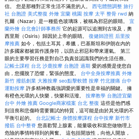
信。 您是那種對正常生活不滿意的人。
西屯體態調整
旅行
社 台胞證
美式整復
外燴 宜蘭
桃園 按摩
太平 整骨
rwd
納
扎爾（Nazar）是一種藍色玻璃珠，被稱為邪惡的眼睛。
宜
蘭外燴
台北會計師事務所
它的起源可以追溯到古埃及，奧
西里斯（Osiris）歸因於上帝的眼睛。
復健師證照
后里按
摩推薦
如今，包括土耳其，希臘，巴基斯坦和伊朗在內的
許多國家都被當作護身符，以防止邪惡和帶來運氣。 第三
眼的主要學習任務是對自己負責並認識我們的生活任務。
記帳士課程 台北
沙鹿按摩
台胞證 過期
愛的感覺是使您自
由，您擺脫了恐懼，緊張的態度。
台中全身按摩推薦
外燴
新竹
撥筋創業
大雅按摩
seo點擊軟體
按摩
竹北腰痛
台中
運動按摩
許多精神教義強調愛的重要性是幸福的關鍵。 擁
有橙色光環的人快樂，快樂和活潑。
按摩教學
台胞證宜蘭
台中 外燴 推薦
Google商家檔案
台北 整復
這些是他們感
到沮喪和悲傷時需要嘗試的特質，這可能是由於其光環的不
平衡引起的。
台北記帳士
身體按摩課程
台中按摩
新竹市
撥筋
台中整脊
您喜歡腎上腺素，能量吸收和當您做物理上
危險的事情時得到的興奮。 這包括開放性，向他人開放，