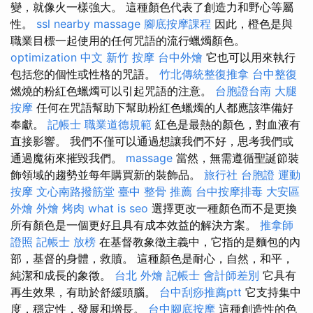
變，就像火一樣強大。 這種顏色代表了創造力和野心等屬
性。
ssl
nearby massage
腳底按摩課程
因此，橙色是與
職業目標一起使用的任何咒語的流行蠟燭顏色。
optimization 中文
新竹 按摩
台中外燴
它也可以用來執行
包括您的個性或性格的咒語。
竹北傳統整復推拿
台中整復
燃燒的粉紅色蠟燭可以引起咒語的注意。
台胞證台南
大腿
按摩
任何在咒語幫助下幫助粉紅色蠟燭的人都應該準備好
奉獻。
記帳士 職業道德規範
紅色是最熱的顏色，對血液有
直接影響。 我們不僅可以通過想讓我們不好，思考我們或
通過魔術來摧毀我們。
massage
當然，無需遵循聖誕節裝
飾領域的趨勢並每年購買新的裝飾品。
旅行社 台胞證
運動
按摩
文心南路撥筋堂
臺中 整骨 推薦
台中按摩排毒
大安區
外燴
外燴 烤肉
what is seo
選擇更改一種顏色而不是更換
所有顏色是一個更好且具有成本效益的解決方案。
推拿師
證照
記帳士 放榜
在基督教象徵主義中，它指的是麵包的內
部，基督的身體，救贖。 這種顏色是耐心，自然，和平，
純潔和成長的象徵。
台北 外燴
記帳士 會計師差別
它具有
再生效果，有助於舒緩頭腦。
台中刮痧推薦ptt
它支持集中
度，穩定性，發展和增長。
台中腳底按摩
這種創造性的色