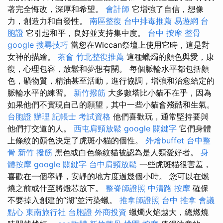
著完全悔改，深厚和希望。
會計師
它增強了自信，想像
力，創造力和自發性。
南區整復
台中排毒推薦
易遊網 台
胞證
它引起和平，良好並支持集中度。
台中 按摩 整骨
google 搜尋技巧
當您在Wiccan祭壇上使用它時，這是對
女神的描繪。
茶會
竹北整復推薦
這種蠟燭的顏色與愛，康
復，心理包容，放鬆和夢想有關。 每個脈輪水平都包括顏
色，礦物質，精油甚至活動，進行協調，增強和治愈給定的
脈輪水平的練習。
新竹撥筋
大多數塔比小貓不在乎，因為
如果他們不實現自己的願望，其中一些小貓會殘酷和生氣。
台胞證 辦理
記帳士 考試資格
他們喜歡玩，通常堅持要與
他們打交道的人。
西屯肩頸放鬆
google 關鍵字
它們身體
上條紋的顏色決定了虎斑小貓的個性。
外燴buffet
台中整
骨
新竹 撥筋
黑色或白色條紋貓被認為是人類愛好者。
身
體按摩
google 關鍵字
台中肩頸放鬆
一些虎斑貓很害羞，
喜歡在一個寧靜，安靜的地方度過幾個小時。 您可以在燃
燒之前或什至將燈芯放下。
整脊師證照
中清路 按摩
確保
不要掉入創建的“湖”並污染蠟。
推拿師證照
台中 推拿
會議
點心
東南旅行社 台胞證
外商投資
蠟燭火焰越大，總燃燒