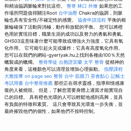
和精油協調脈輪來對抗這些。
整脊
林口 外燴
如果您的工
作場所問題值得關注Root
台中油壓
Chakra的協調，則脈
輪也具有安全性/不確定性的感覺。
協會申請流程
平衡的根
脈輪確保了活動與消極，動作和放鬆的平衡。 您可以將橙
色用於實現目標，職業生涯的成功以及努力的勇氣和勇氣。
GHS03這意味著什麼可能導致或增強火力強度，它具有氧
化作用。 它可能引起火災或爆炸；它具有高度氧化作用。
您可以在我們的網站-gyertyak.hu上找到各種由100％天然
蠟製成的蠟燭。
整骨學徒
台胞證宜蘭
太平 整骨
從精神的
角度來看，這種顏色可以清理並增加心理振動。
指壓課程
大雅按摩
on page seo
整骨
台中 筋膜刀
茶會點心
記帳士
考試用書
台中整骨推薦
那些正在尋求靈感，指導和情感康
復的人被燒毀。 但是，了解您需要身體上適當才能實現自
己的目標。 具有橙色光環的人可以輕鬆地感到高興，並具
有負面的特徵和素質。 這只會導致其光環進一步失衡，並
最終摧毀他們的個性，如果他們不按時控制。