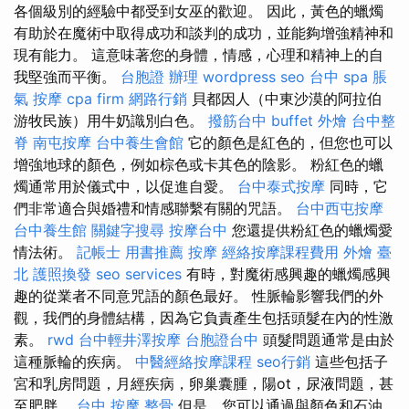
各個級別的經驗中都受到女巫的歡迎。 因此，黃色的蠟燭
有助於在魔術中取得成功和談判的成功，並能夠增強精神和
現有能力。 這意味著您的身體，情感，心理和精神上的自
我堅強而平衡。
台胞證 辦理
wordpress seo
台中 spa
脹
氣 按摩
cpa firm
網路行銷
貝都因人（中東沙漠的阿拉伯
游牧民族）用牛奶識別白色。
撥筋台中
buffet 外燴
台中整
脊
南屯按摩
台中養生會館
它的顏色是紅色的，但您也可以
增強地球的顏色，例如棕色或卡其色的陰影。 粉紅色的蠟
燭通常用於儀式中，以促進自愛。
台中泰式按摩
同時，它
們非常適合與婚禮和情感聯繫有關的咒語。
台中西屯按摩
台中養生館
關鍵字搜尋
按摩台中
您還提供粉紅色的蠟燭愛
情法術。
記帳士 用書推薦
按摩
經絡按摩課程費用
外燴 臺
北
護照換發
seo services
有時，對魔術感興趣的蠟燭感興
趣的從業者不同意咒語的顏色最好。 性脈輪影響我們的外
觀，我們的身體結構，因為它負責產生包括頭髮在內的性激
素。
rwd
台中輕井澤按摩
台胞證台中
頭髮問題通常是由於
這種脈輪的疾病。
中醫經絡按摩課程
seo行銷
這些包括子
宮和乳房問題，月經疾病，卵巢囊腫，陽ot，尿液問題，甚
至肥胖。
台中 按摩 整骨
但是，您可以通過與顏色和石油