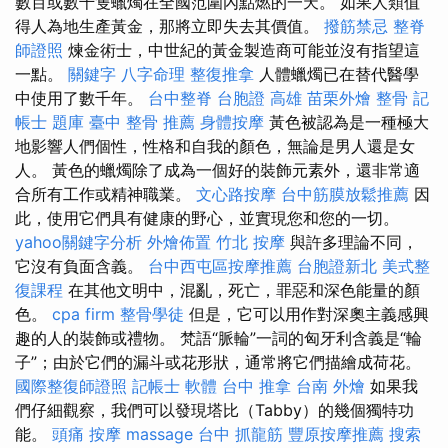
數百或數千隻蠟燭在全國范圍內點燃的一天。 如果人類值
得人為地生產黃金，那將立即失去其價值。
撥筋禁忌
整脊
師證照
煉金術士，中世紀的黃金製造商可能並沒有指望這
一點。
關鍵字
八字命理 整復推拿
人體蠟燭已在替代醫學
中使用了數千年。
台中整脊
台胞證 高雄
苗栗外燴
整骨
記
帳士 題庫
臺中 整骨 推薦
身體按摩
黃色被認為是一種極大
地影響人們個性，性格和自我的顏色，無論是男人還是女
人。 黃色的蠟燭除了成為一個好的裝飾元素外，還非常適
合所有工作或精神職業。
文心路按摩
台中筋膜放鬆推薦
因
此，使用它們具有健康的野心，並實現您和您的一切。
yahoo關鍵字分析
外燴佈置
竹北 按摩
與許多理論不同，
它沒有負面含義。
台中西屯區按摩推薦
台胞證新北
美式整
復課程
在其他文明中，混亂，死亡，罪惡和深色能量的顏
色。
cpa firm
整骨學徒
但是，它可以用作對深奧主義感興
趣的人的裝飾或禮物。 梵語“脈輪”一詞的匈牙利含義是“輪
子”；由於它們的漏斗或花形狀，通常將它們描繪成荷花。
國際整復師證照
記帳士 軟體
台中 推拿
台南 外燴
如果我
們仔細觀察，我們可以發現塔比（Tabby）的幾個獨特功
能。
頭痛 按摩
massage
台中 抓龍筋
豐原按摩推薦
搜索