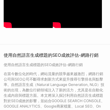
使用自然語言生成標題的SEO成效評估-網路行銷
使用自然語言生成標題的SEO成效評估-網路行銷
在當今數位化的時代，網站流量的競爭越來越激烈，網路行銷
公司與SEO公司不斷尋求創新方式來提升搜尋引擎排名與點擊
率。自然語言生成（Natural Language Generation, NLG）技
術的出現，為數位行銷領域注入了新的活力，尤其是在自動化
生成內容與標題方面。本文將深入探討利用自然語言生成標題
對於SEO成效的影響，並結合GOOGLE SEARCH CONSOLE、
GOOGLE ANALYTICS、Google商家檔案、Local SEO、On