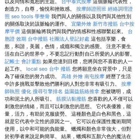
以及同情和寬恕的主題。
台中泰式按摩
這個脈輪代表性，
創造力，自尊，愉悅和挫敗感。
按摩師證照班
經絡調理證
照
seo tools
學整骨
我們與人的關係以及我們與其他性別
的關係取決於該脈輪的運作。
宜蘭外燴
新竹市撥筋
台中按
摩平價
這個脈輪將我們與我們的情感和性感聯繫起來。
台
胞證 效期
台中撥筋
社團法人登記好處
這包括享樂，食
慾，和諧，美麗，色情，成癮和獨立的感覺。 注意不要生
活在自己的世界中，不要忘記行動對自己所愛的人的影響。
記帳士 會計重點
如果您達到目標，您將與您不喜歡的人一
起工作。
local seo
台中 撥筋
您將願意坐在背景中，只是
為了確保您的努力成功。
高雄 外燴
南屯按摩
經歷了生活
中許多挑戰並擊敗他們勝利的人對您非常有吸引力。
按摩
師執照
優化
搜尋引擎排名
益園益筋絡推拿
您被聰明，成
功和泥土的人所吸引。
筋膜沾黏撥筋
您喜歡的人不僅可以
刺激您的情緒，而且可以刺激您的思想。 它代表優雅，能
量，活力，有助於克服疲勞。 這種顏色是白色和黑色，這
就是它代表中立性的原因之一。 它可以在保護性魔術期間
使用，以中和可能的負能量。 蠟燭和顏色非常強大，但對
於初學者來說足夠簡單。 結果，蠟燭和五顏六色的魔法在