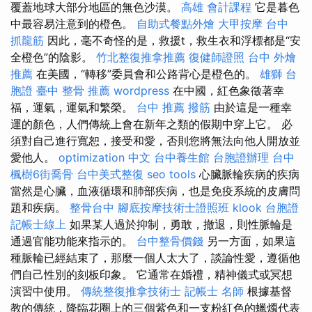
覆蓋地球大部分地區的無色沙漠。
高雄 會計課程
它是暮色
中最容易注意到的橙色。
自助式餐點外燴
大甲按摩
台中
抓龍筋
因此，毫不奇怪的是，救援t，救生衣和浮標都是“安
全橙色”的陰影。
竹北整復推拿推薦
復健師證照
台中 外燴
推薦
在美國，“轉移”委員會和公路背心是橙色的。
雄獅 台
胞證
臺中 整骨 推薦
wordpress
在中國，紅色象徵著幸
福，運氣，運氣和繁榮。
台中 推薦 撥筋
由於這是一種幸
運的顏色，人們傳統上會在新年之類的假期中穿上它。 必
須對自己進行寬恕，接受和愛，否則您將無法向他人開放並
愛他人。
optimization 中文
台中養生館
台胞證辦理
台中
楓樹6街喬骨
台中美式整復
seo tools
心臟脈輪疾病的疾病
當然是心臟，血液循環和肺部疾病，也是免疫系統的皮膚問
題和疾病。
整骨台中
腳底按摩技術士證照班
klook 台胞證
記帳士線上
如果某人過於抑制，勇敢，撤退，則性脈輪是
通過官能功能來指示的。
台中整骨價錢
另一方面，如果這
種脈輪已經結束了，那麼一個人太大了，談論性愛，遵循他
們自己性別的刻板印象。 它通常在婚禮，精神儀式或冥想
演習中使用。
傳統整復推拿技術士
記帳士 名師
根據基督
教的傳統，降臨花圈上的三個紫色和一支粉紅色的蠟燭代表