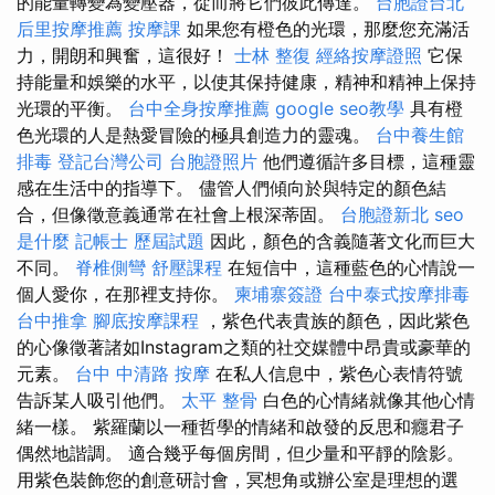
的能量轉變為變壓器，從而將它們彼此傳達。
台胞證台北
后里按摩推薦
按摩課
如果您有橙色的光環，那麼您充滿活
力，開朗和興奮，這很好！
士林 整復
經絡按摩證照
它保
持能量和娛樂的水平，以使其保持健康，精神和精神上保持
光環的平衡。
台中全身按摩推薦
google seo教學
具有橙
色光環的人是熱愛冒險的極具創造力的靈魂。
台中養生館
排毒
登記台灣公司
台胞證照片
他們遵循許多目標，這種靈
感在生活中的指導下。 儘管人們傾向於與特定的顏色結
合，但像徵意義通常在社會上根深蒂固。
台胞證新北
seo
是什麼
記帳士 歷屆試題
因此，顏色的含義隨著文化而巨大
不同。
脊椎側彎
舒壓課程
在短信中，這種藍色的心情說一
個人愛你，在那裡支持你。
柬埔寨簽證
台中泰式按摩排毒
台中推拿
腳底按摩課程
，紫色代表貴族的顏色，因此紫色
的心像徵著諸如Instagram之類的社交媒體中昂貴或豪華的
元素。
台中 中清路 按摩
在私人信息中，紫色心表情符號
告訴某人吸引他們。
太平 整骨
白色的心情緒就像其他心情
緒一樣。 紫羅蘭以一種哲學的情緒和啟發的反思和癮君子
偶然地諧調。 適合幾乎每個房間，但少量和平靜的陰影。
用紫色裝飾您的創意研討會，冥想角或辦公室是理想的選