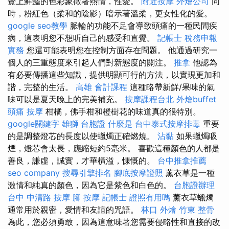
覺上鮮豔的色彩象徵著熱情，性愛。
附近按摩
外燴公司
同
時，粉紅色（柔和的陰影）暗示著溫柔，更女性化的愛。
google seo教學
脈輪的功能不足會導致頭痛的一種民間疾
病，這表明您不想听自己的感受和直覺。
記帳士 稅務申報
實務
您還可能表明您在控制方面存在問題。 他通過研究一
個人的三重態度來引起人們對新態度的關注。
推拿
他認為
有必要傳播這些知識，提供明顯可行的方法，以實現更加和
諧，完整的生活。
高雄 會計課程
這種略帶新鮮/果味的氣
味可以是夏天晚上的完美補充。
按摩課程台北
外燴buffet
頭痛 按摩
柑橘，佛手柑和橙樹花的味道真的很特別。
google關鍵字
雄獅 台胞證
什麼是
台中泰式按摩排毒
重要
的是調整燈芯的長度以使蠟燭正確燃燒。
沾黏
如果蠟燭吸
煙，燈芯會太長，應縮短約5毫米。 喜歡這種顏色的人都是
善良，謙虛，誠實，才華橫溢，慷慨的。
台中推拿推薦
seo company
搜尋引擎排名
腳底按摩證照
薰衣草是一種
激情和純真的顏色，因為它是紫色和白色的。
台胞證辦理
台中 中清路 按摩
腳 按摩
記帳士 證照有用嗎
薰衣草蠟燭
通常用於親密，愛情和友誼的咒語。
林口 外燴
竹東 整骨
為此，您必須勇敢，因為這意味著您需要侵略性和直接的改