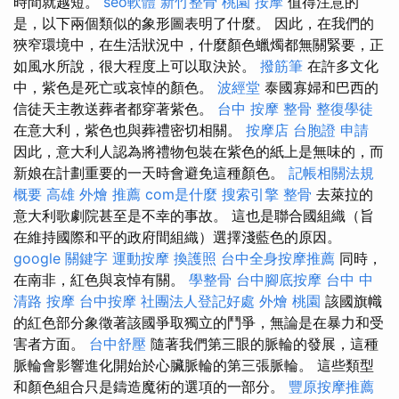
時間就越短。
seo軟體
新竹整骨
桃園 按摩
值得注意的
是，以下兩個類似的象形圖表明了什麼。 因此，在我們的
狹窄環境中，在生活狀況中，什麼顏色蠟燭都無關緊要，正
如風水所說，很大程度上可以取決於。
撥筋筆
在許多文化
中，紫色是死亡或哀悼的顏色。
波經堂
泰國寡婦和巴西的
信徒天主教送葬者都穿著紫色。
台中 按摩 整骨
整復學徒
在意大利，紫色也與葬禮密切相關。
按摩店
台胞證 申請
因此，意大利人認為將禮物包裝在紫色的紙上是無味的，而
新娘在計劃重要的一天時會避免這種顏色。
記帳相關法規
概要
高雄 外燴 推薦
com是什麼
搜索引擎
整骨
去萊拉的
意大利歌劇院甚至是不幸的事故。 這也是聯合國組織（旨
在維持國際和平的政府間組織）選擇淺藍色的原因。
google 關鍵字
運動按摩
換護照
台中全身按摩推薦
同時，
在南非，紅色與哀悼有關。
學整骨
台中腳底按摩
台中 中
清路 按摩
台中按摩
社團法人登記好處
外燴 桃園
該國旗幟
的紅色部分象徵著該國爭取獨立的鬥爭，無論是在暴力和受
害者方面。
台中舒壓
隨著我們第三眼的脈輪的發展，這種
脈輪會影響進化開始於心臟脈輪的第三張脈輪。 這些類型
和顏色組合只是鑄造魔術的選項的一部分。
豐原按摩推薦