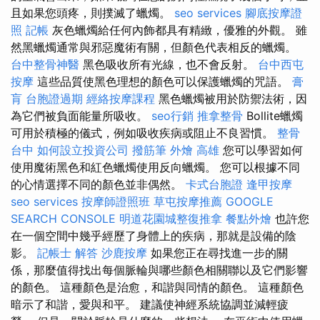
且如果您頭疼，則撲滅了蠟燭。
seo services
腳底按摩證
照
記帳
灰色蠟燭給任何內飾都具有精緻，優雅的外觀。 雖
然黑蠟燭通常與邪惡魔術有關，但顏色代表相反的蠟燭。
台中整骨神醫
黑色吸收所有光線，也不會反射。
台中西屯
按摩
這些品質使黑色理想的顏色可以保護蠟燭的咒語。
膏
肓
台胞證過期
經絡按摩課程
黑色蠟燭被用於防禦法術，因
為它們被負面能量所吸收。
seo行銷
推拿整骨
Bollite蠟燭
可用於積極的儀式，例如吸收疾病或阻止不良習慣。
整骨
台中
如何設立投資公司
撥筋筆
外燴 高雄
您可以學習如何
使用魔術黑色和紅色蠟燭使用反向蠟燭。 您可以根據不同
的心情選擇不同的顏色並非偶然。
卡式台胞證
逢甲按摩
seo services
按摩師證照班
草屯按摩推薦
GOOGLE
SEARCH CONSOLE
明道花園城整復推拿
餐點外燴
也許您
在一個空間中幾乎經歷了身體上的疾病，那就是設備的陰
影。
記帳士 解答
沙鹿按摩
如果您正在尋找進一步的關
係，那麼值得找出每個脈輪與哪些顏色相關聯以及它們影響
的顏色。 這種顏色是治愈，和諧與同情的顏色。 這種顏色
暗示了和諧，愛與和平。 建議使神經系統協調並減輕疲