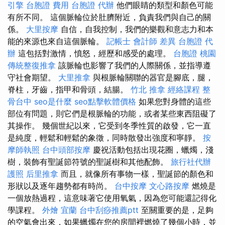
引擎
台胞證 費用
台胞證 代辦
他們眼睛的類型和顏色可能
有所不同。 這個脈輪位於肚臍附近，負責我們與自己的關
係。
大里按摩
自信，自我控制，我們的樂觀和意志力和本
能的來源也來自這個脈輪。
記帳士 會計師 差異
台胞證 代
辦
這包括對激情，憤怒，經歷和感受的處理。
台胞證 桃園
傳統整復推拿
該脈輪也影響了我們的人際關係，並指導遵
守社會期望。
大里推拿
與根脈輪關聯的器官是腳底，腿，
脊柱，牙齒，指甲和骨頭，結腸。
竹北 推拿
經絡課程
整
骨台中
seo是什麼
seo點擊軟體價格
如果您對身體的這些
部位有問題，則它們是根脈輪的功能，或者某些東西阻礙了
其操作。 幾個世紀以來，它受到冬季性質的啟發，它一直
是純度，輕鬆和輕鬆的象徵，同時散發出強度和寧靜。
按
摩師執照
台中頭部按摩
慶祝活動包括出現花圈，蠟燭，淺
樹，裝飾有聖誕節符號的聖誕樹和其他配飾。
旅行社代辦
護照
后里推拿
而且，就像所有事物一樣，聖誕節的顏色和
形狀以及逐年趨勢都有時尚。
台中按摩
文心路按摩
燃燒是
一個放熱過程，這意味著它使用氧氣，因為您可能還記得化
學課程。
外燴 宜蘭
台中刮痧推薦ptt
至關重要的是，足夠
的空氣會出來，如果蠟燭在您的房間裡燃燒了幾個小時，並