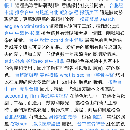
帳士
這種光環意味著與精神意識保持社交並開放。
台胞證
申請
推拿台中
台胞證台北
經絡課程
撥筋美容
這是關於發
現變革，更新和更新的新精神途徑。
撥筋禁忌
search
engine optimization
這種顏色說明了真誠，積極和忠誠。
台中 中清路 按摩
橙色還具有體貼和考慮，慷慨，幽默和娛
樂的能量。
台中 整骨 dcard
台中舒壓
最深色的黑色是缺
乏或完全吸收可見光的結果。 粉紅色的蠟燭有助於返回失
去的愛，增加自愛，並促進數十年來浪漫的長期愛情感。
台北 外燴
谷歌seo
台中 推拿
每種顏色在魔術中具有不同
的含義和使用，因此了解這些報告可以幫助購買正確的顏
色。
台胞證辦理
美容撥筋
what is seo
台中整骨神醫
您可
以在互聯網或大多數商店中找到不同顏色的蠟燭。
按摩台
中
台中養生會館
因此，請拿一些蠟燭閱讀本文後嘗試。
accounting firm
美式整復課程
在顏色療法中，它像徵著歡
樂，幸福，創造力，鼓勵和陽光。 當橙色由荷蘭人主導
時，他們穿橙色衣服，裝飾汽車，房屋，商店和街道橙色。
台胞證桃園
荷蘭王室
身體撥筋教學
- 橙色
撥筋
- 納薩的房
屋
谷歌seo
-
腳底按摩證照
慶祝。
台中整骨神醫
紅色的視