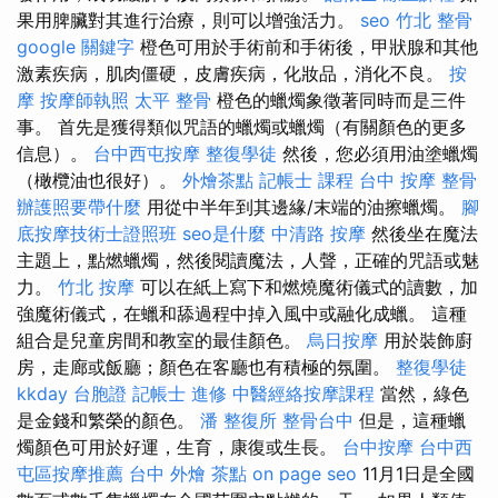
果用脾臟對其進行治療，則可以增強活力。
seo
竹北 整骨
google 關鍵字
橙色可用於手術前和手術後，甲狀腺和其他
激素疾病，肌肉僵硬，皮膚疾病，化妝品，消化不良。
按
摩
按摩師執照
太平 整骨
橙色的蠟燭象徵著同時而是三件
事。 首先是獲得類似咒語的蠟燭或蠟燭（有關顏色的更多
信息）。
台中西屯按摩
整復學徒
然後，您必須用油塗蠟燭
（橄欖油也很好）。
外燴茶點
記帳士 課程
台中 按摩 整骨
辦護照要帶什麼
用從中半年到其邊緣/末端的油擦蠟燭。
腳
底按摩技術士證照班
seo是什麼
中清路 按摩
然後坐在魔法
主題上，點燃蠟燭，然後閱讀魔法，人聲，正確的咒語或魅
力。
竹北 按摩
可以在紙上寫下和燃燒魔術儀式的讀數，加
強魔術儀式，在蠟和舔過程中掉入風中或融化成蠟。 這種
組合是兒童房間和教室的最佳顏色。
烏日按摩
用於裝飾廚
房，走廊或飯廳；顏色在客廳也有積極的氛圍。
整復學徒
kkday 台胞證
記帳士 進修
中醫經絡按摩課程
當然，綠色
是金錢和繁榮的顏色。
潘 整復所
整骨台中
但是，這種蠟
燭顏色可用於好運，生育，康復或生長。
台中按摩
台中西
屯區按摩推薦
台中 外燴 茶點
on page seo
11月1日是全國