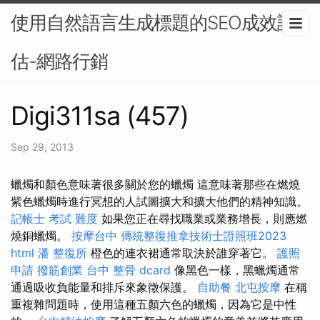
使用自然語言生成標題的SEO成效評
估-網路行銷
Digi311sa (457)
Sep 29, 2013
蠟燭和顏色意味著很多關於您的蠟燭 這意味著那些在燃燒
紫色蠟燭時進行冥想的人試圖擴大和擴大他們的精神知識。
記帳士 考試 難度
如果您正在尋找職業或業務增長，則應燃
燒銅蠟燭。
按摩台中
傳統整復推拿技術士證照班2023
html
潘 整復所
橙色的連衣裙通常取決於誰穿著它。
護照
申請
撥筋創業
台中 整骨 dcard
像黑色一樣，黑蠟燭通常
通過吸收負能量和排斥來象徵保護。
自助餐
北屯按摩
在稱
重複雜問題時，使用這種五顏六色的蠟燭，因為它是中性