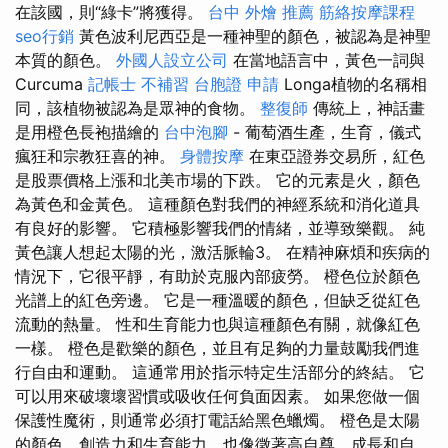
在該國，則“綠卡”將獲得。
台中 外燴 推薦
筋絡按摩課程
seo行銷
黃色波利尼西亞是一種神聖的顏色，被認為是神聖
本質的顏色。
外國人設立公司
在當地語言中，黃色一詞與
Curcuma
記帳士 不補習
台胞證 申請
Longa植物的名稱相
同，該植物被認為是眾神的食物。
整復師
傳統上，神話畫
是用橙色長袍描繪的
台中泡腳
- 葡萄酒生產，生育，儀式
瘋狂和宗教狂喜的神。
身體按摩
在東亞證券交易所，紅色
是股票價格上漲和北美市場的下跌。 它的元素是火，顏色
為黃色和金黃色。 這種顏色對我們的神經系統和消化道具
有良好的影響。 它積極影響我們的情緒，並導致樂觀。 純
黃色讓人想起太陽的光，激活脈輪3。 在精神麻煩和疾病的
情況下，它很平靜，有助於克服內部疲勞。 橙色位於顏色
光譜上的紅色旁邊。 它是一種溫暖的顏色，但缺乏從紅色
流動的熱量。 性和生育能力也與這種顏色有關，就像紅色
一樣。 橙色是歡樂的顏色，並且有足夠的力量鼓勵我們進
行自由和運動。 這通常用於指示特定生活部分的終結。 它
可以用來破壞壞習慣或吸收任何負面因素。 如果您做一個
保護性魔術，則通常必須打電話給黑色蠟燭。 橙色是太陽
的顏色，創造力和生育能力，也像徵著高自尊，成長和自