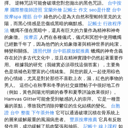
擇。 逆轉咒語可能會破壞您對您拋出的黑色咒語。
台中按
摩
國際整復師證照
宜蘭外燴
記帳士 作文
seo是什麼
台中
按摩spa
撥筋 台中
綠色的心是為大自然和聖帕特里克的太
陽，而黑心情感是悲傷或黑暗的幽默感。
記帳士 行政程序
法
蠟燭不僅在黑暗中，還具有巨大的力量作為精神和神奇
的象徵。
按摩店
人們在各種儀式，儀式和冥想中使用蠟燭
已經數千年了，因為他們的火焰象徵著與精神世界的純潔，
轉變和關係。
護照代辦
台中筋膜放鬆推薦
蠟燭的神奇含義
存在於許多古代文化中，並且在精神實踐中仍然起著重要作
用。 根據我的研究（我確實必須尋找這個答案），主要角
色是填補色彩豐富的心情緒集。 與您的親人一起使用棕色
的心情緒，尤其是對於那些不喜歡上衣，濕，紅色的事物的
男人。 這些心在秋季和冬季的社交媒體帖子中很好地工作
（例如，黃色與陽光明媚的春季和夏季評論效果很好）。
Hamvas Glitter可能會受到敏感的人的崇拜。 它是一種普
遍的茶點，導致我們消除抑鬱症的生化結構的變化。
台胞
證
台中 整復
下午茶外燴
它可以通過破壞沉積在骨系統上
的層來緩解嚴重的風濕病患者。
豐原按摩推薦
它具有反散
發作用，成功緩解了肌肉緊張和抽筋。
記帳士 線上課程
如