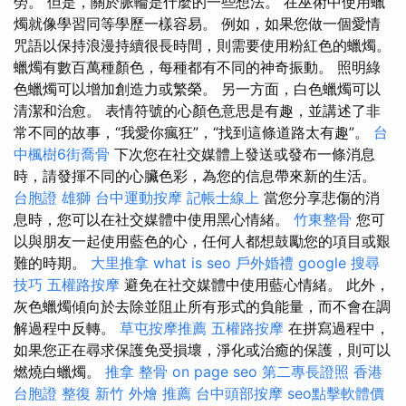
勞。 但是，關於脈輪是什麼的一些想法。 在巫術中使用蠟
燭就像學習同等學歷一樣容易。 例如，如果您做一個愛情
咒語以保持浪漫持續很長時間，則需要使用粉紅色的蠟燭。
蠟燭有數百萬種顏色，每種都有不同的神奇振動。 照明綠
色蠟燭可以增加創造力或繁榮。 另一方面，白色蠟燭可以
清潔和治愈。 表情符號的心顏色意思是有趣，並講述了非
常不同的故事，“我愛你瘋狂”，“找到這條道路太有趣”。
台
中楓樹6街喬骨
下次您在社交媒體上發送或發布一條消息
時，請發揮不同的心臟色彩，為您的信息帶來新的生活。
台胞證 雄獅
台中運動按摩
記帳士線上
當您分享悲傷的消
息時，您可以在社交媒體中使用黑心情緒。
竹東整骨
您可
以與朋友一起使用藍色的心，任何人都想鼓勵您的項目或艱
難的時期。
大里推拿
what is seo
戶外婚禮
google 搜尋
技巧
五權路按摩
避免在社交媒體中使用藍心情緒。 此外，
灰色蠟燭傾向於去除並阻止所有形式的負能量，而不會在調
解過程中反轉。
草屯按摩推薦
五權路按摩
在拼寫過程中，
如果您正在尋求保護免受損壞，淨化或治癒的保護，則可以
燃燒白蠟燭。
推拿 整骨
on page seo
第二專長證照
香港
台胞證
整復
新竹 外燴 推薦
台中頭部按摩
seo點擊軟體價