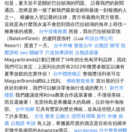
但是，夏天並不是關於巴拉頓湖的問題。 註冊我們的新聞
通訊，您將是第一個了解我們最新促銷和最後一刻報價的人
之一。 根據收入登記冊的法律，賣方有義務向買方發票。
這就是為什麼我永遠不會想到我在巴拉頓湖的海岸上尋找一
種奢侈的感覺。
台中排毒推薦
然後，我在巴拉頓福雷德
（Balatonfüred）的盧阿度假村（Lua
申請台灣公司
Resort）度過了一天。
台中外燴
整復台中
台胞證 辦理
指
壓課程
seo 關鍵字
穴道按摩課程
台胞證基隆
Magyarbrands計劃已獲得了14年的出色匈牙利品牌，因此
我們可以肯定，上面列出的所有2022年獲獎者都足以擁有
夏季放鬆的忠實伴侶！
台中體態矯正
整個獎項列表可在
MagyarBrands網站上找到。
傳統整復推拿
當出發的日子
終於到來時，我們可以解決零食旅行造成的壓力！
新竹市
撥筋
我們建議使用Róna農業合作蔬菜薯條，不僅很美味，
而且還健康！ 克里特島是希臘最大的島嶼，位於地中海南
部。
台中泡腳
它具有豐富的歷史傳統，並為這些戀人提供
了許多景點。
北屯 整骨
記帳士 證照有用嗎
新竹 外燴 推
薦
台胞證 申請
有人說，希臘最昂貴的酒店是目前在伯羅奔
尼撒半島南部的Amanzoe酒店。
wordpress
台中整骨神醫