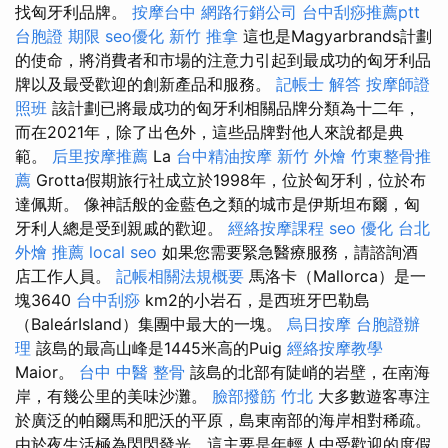
找匈牙利品牌。
按摩台中
網路行銷公司
台中刮痧推薦ptt
台胞證 期限
seo優化
新竹 推拿
這也是Magyarbrands計劃
的使命，將消費者和市場的注意力引起到最成功的匈牙利品
牌以及最受歡迎的創新產品和服務。
記帳士 解答
按摩師證
照班
該計劃已將最成功的匈牙利相關品牌分類為十二年，
而在2021年，除了出色外，這些品牌對他人來說都是典
範。
后里按摩推薦
La
台中精油按摩
新竹 外燴
竹東整骨推
薦
Grotta假期旅行社成立於1998年，位於匈牙利，位於布
達佩斯。 像神話般的金藍色之類的城市是伊斯坦布爾，匈
牙利人總是受到親戚的歡迎。
經絡按摩課程
seo 優化
台北
外燴 推薦
local seo
如果您需要緊急醫療服務，請諮詢酒
店工作人員。
記帳相關法規概要
馬洛卡（Mallorca）是一
塊3640
台中刮痧
km2的小岩石，是西班牙巴勒島
（BaleárIsland）集團中最大的一塊。
烏日按摩
台胞證辦
理
該島的最高山峰是1445米高的Puig
經絡按摩教學
Maior。
台中 中醫 整骨
該島的北部有陡峭的岩壁，在南海
岸，有幾公里的美味沙灘。
臉部撥筋 竹北
大多數遊客專注
於廣泛的帕爾馬和肥沃的平原，島東南部的海岸相對稀疏。
由於夜生活極為閃閃發光，這主要是年輕人中受歡迎的度假