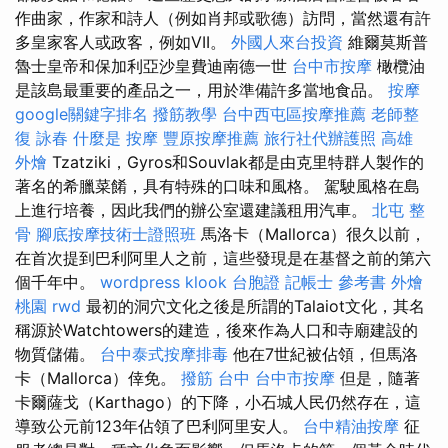
作曲家，作家和詩人（例如肖邦或歌德）訪問，當然還有許
多皇家客人或政客，例如VII。
外國人來台投資
維爾莫斯普
魯士皇帝和保加利亞沙皇費迪南德一世
台中市按摩
橄欖油
是該島最重要的產品之一，用於準備許多當地食品。
按摩
google關鍵字排名
撥筋教學
台中西屯區按摩推薦
老師整
復 詠春
什麼是
按摩
豐原按摩推薦
旅行社代辦護照
高雄
外燴
Tzatziki，Gyros和Souvlak都是由克里特群人製作的
著名的希臘菜餚，具有特殊的口味和風格。 駕駛風格在島
上進行培養，因此我們的辦公室還建議租用汽車。
北屯 整
骨
腳底按摩技術士證照班
馬洛卡（Mallorca）很久以前，
在首次提到巴利阿里人之前，這些發現是在基督之前的第六
個千年中。
wordpress
klook 台胞證
記帳士 參考書
外燴
桃園
rwd
最初的洞穴文化之後是所謂的Talaiot文化，其名
稱源於Watchtowers的建造，後來作為人口和寺廟建設的
物質儲備。
台中泰式按摩排毒
他在7世紀被佔領，但馬洛
卡（Mallorca）倖免。
撥筋 台中
台中市按摩
但是，隨著
卡爾薩戈（​​Karthago）的下降，小石城人民仍然存在，這
導致公元前123年佔領了巴利阿里安人。
台中精油按摩
征