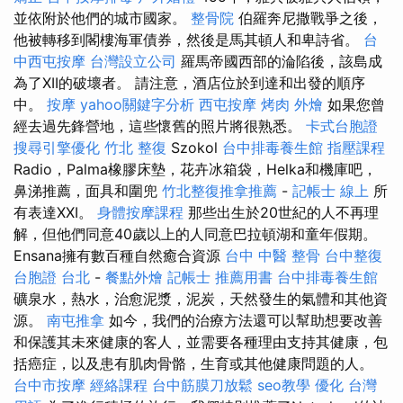
並依附於他們的城市國家。
整骨院
伯羅奔尼撒戰爭之後，
他被轉移到閣樓海軍債券，然後是馬其頓人和卑詩省。
台
中西屯按摩
台灣設立公司
羅馬帝國西部的淪陷後，該島成
為了XII的破壞者。 請注意，酒店位於到達和出發的順序
中。
按摩
yahoo關鍵字分析
西屯按摩
烤肉 外燴
如果您曾
經去過先鋒營地，這些懷舊的照片將很熟悉。
卡式台胞證
搜尋引擎優化
竹北 整復
Szokol
台中排毒養生館
指壓課程
Radio，Palma橡膠床墊，花卉冰箱袋，Helka和機庫吧，
鼻涕推薦，面具和圍兜
竹北整復推拿推薦
-
記帳士 線上
所
有表達XXI。
身體按摩課程
那些出生於20世紀的人不再理
解，但他們同意40歲以上的人同意巴拉頓湖和童年假期。
Ensana擁有數百種自然癒合資源
台中 中醫 整骨
台中整復
台胞證 台北
-
餐點外燴
記帳士 推薦用書
台中排毒養生館
礦泉水，熱水，治愈泥漿，泥炭，天然發生的氣體和其他資
源。
南屯推拿
如今，我們的治療方法還可以幫助想要改善
和保護其未來健康的客人，並需要各種理由支持其健康，包
括癌症，以及患有肌肉骨骼，生育或其他健康問題的人。
台中市按摩
經絡課程
台中筋膜刀放鬆
seo教學
優化 台灣