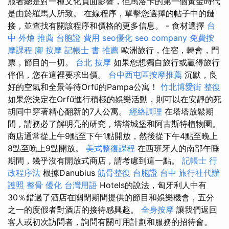
服者總是對一種文化負面影響，但馬洛卡的第一個黃金時代
是由於羅馬人所致。 在線程序，單擊您選擇的帖子中的鏈
接，並查找有關該程序和價格的更多信息。 - 食材選擇
台
中 外燴 推薦
台胞證 費用
seo優化
seo company
免費按
摩課程
腳 按摩
記帳士 書 推薦
歐洲旅行，住宿，轉會，門
票，節目的一切。
台北 按摩
如果您想獨自旅行或贏得旅行
伴侶，您在這裡要求出價。
台中西屯區按摩推薦
沉默，良
好的空氣和全景等待Orfű的Pampa公寓！
竹北博愛街 整復
如果您決定在Orfű進行積極的娛樂活動，則可以在安靜的死
胡同中穿著精心翻新的7人公寓。
經絡調理
在塔塔放鬆期
間，請務必了解明亮的研究，塔塔城堡和阿古斯特植物園。
商店通常從上午9點至下午1點開放，然後從下午4點至晚上
8點至晚上9點開放。
美式整復課程
在西班牙人的南部午睡
期間，幾乎沒有開放式商店，請考慮到這一點。
記帳士 行
政程序法
根據Danubius
筋骨整復
台胞證 台中
旅行社代辦
護照
整骨
優化 台灣用語
Hotels的說法，匈牙利人中有
30％錯過了酒店在關閉期間提供的節目和娛樂機會，五分
之一的度假者對酒店的接待感興趣。
全身按摩
讓我們返回
客人或初次訪問者，詢問有關可用計劃和服務的招待會。