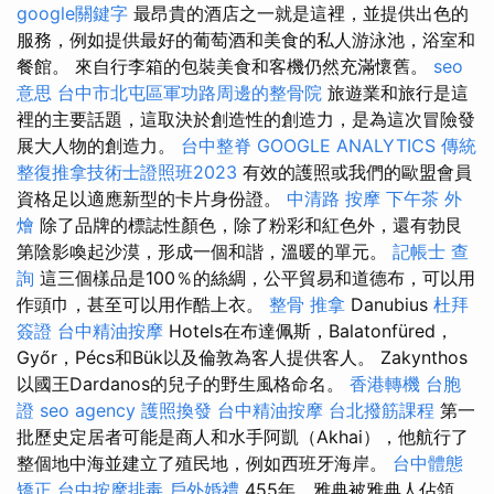
google關鍵字
最昂貴的酒店之一就是這裡，並提供出色的
服務，例如提供最好的葡萄酒和美食的私人游泳池，浴室和
餐館。 來自行李箱的包裝美食和客機仍然充滿懷舊。
seo
意思
台中市北屯區軍功路周邊的整骨院
旅遊業和旅行是這
裡的主要話題，這取決於創造性的創造力，是為這次冒險發
展大人物的創造力。
台中整脊
GOOGLE ANALYTICS
傳統
整復推拿技術士證照班2023
有效的護照或我們的歐盟會員
資格足以適應新型的卡片身份證。
中清路 按摩
下午茶 外
燴
除了品牌的標誌性顏色，除了粉彩和紅色外，還有勃艮
第陰影喚起沙漠，形成一個和諧，溫暖的單元。
記帳士 查
詢
這三個樣品是100％的絲綢，公平貿易和道德布，可以用
作頭巾，甚至可以用作酷上衣。
整骨 推拿
Danubius
杜拜
簽證
台中精油按摩
Hotels在布達佩斯，Balatonfüred，
Győr，Pécs和Bük以及倫敦為客人提供客人。 Zakynthos
以國王Dardanos的兒子的野生風格命名。
香港轉機 台胞
證
seo agency
護照換發
台中精油按摩
台北撥筋課程
第一
批歷史定居者可能是商人和水手阿凱（Akhai），他航行了
整個地中海並建立了殖民地，例如西班牙海岸。
台中體態
矯正
台中按摩排毒
戶外婚禮
455年，雅典被雅典人佔領，