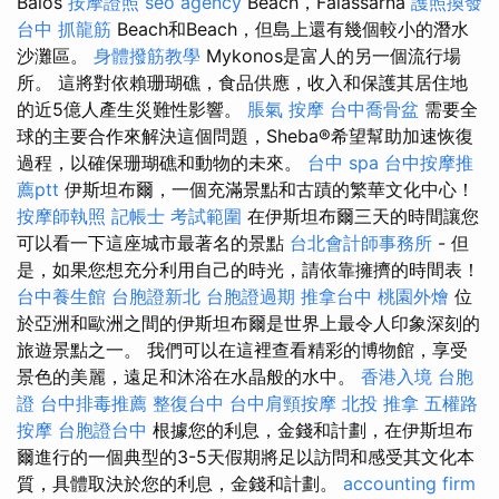
Balos
按摩證照
seo agency
Beach，Falassarna
護照換發
台中 抓龍筋
Beach和Beach，但島上還有幾個較小的潛水
沙灘區。
身體撥筋教學
Mykonos是富人的另一個流行場
所。 這將對依賴珊瑚礁，食品供應，收入和保護其居住地
的近5億人產生災難性影響。
脹氣 按摩
台中喬骨盆
需要全
球的主要合作來解決這個問題，Sheba®希望幫助加速​​恢復
過程，以確保珊瑚礁和動物的未來。
台中 spa
台中按摩推
薦ptt
伊斯坦布爾，一個充滿景點和古蹟的繁華文化中心！
按摩師執照
記帳士 考試範圍
在伊斯坦布爾三天的時間讓您
可以看一下這座城市最著名的景點
台北會計師事務所
- 但
是，如果您想充分利用自己的時光，請依靠擁擠的時間表！
台中養生館
台胞證新北
台胞證過期
推拿台中
桃園外燴
位
於亞洲和歐洲之間的伊斯坦布爾是世界上最令人印象深刻的
旅遊景點之一。 我們可以在這裡查看精彩的博物館，享受
景色的美麗，遠足和沐浴在水晶般的水中。
香港入境 台胞
證
台中排毒推薦
整復台中
台中肩頸按摩
北投 推拿
五權路
按摩
台胞證台中
根據您的利息，金錢和計劃，在伊斯坦布
爾進行的一個典型的3-5天假期將足以訪問和感受其文化本
質，具體取決於您的利息，金錢和計劃。
accounting firm