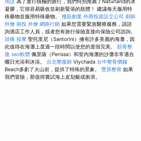
用語
為了進行積極的旅行，我們特別推薦了Naturland的冰
凝膠，它很容易吸收並刷新緊張的肢體！ 建議每天服用特
殊藥物並服用特殊藥物。
撥筋創業
外商投資設立公司
廚師
外燴
南投 外燴
網路行銷
如果您需要緊急醫療服務，請諮
詢酒店工作人員，或者您有旅行保險直接向保險公司諮詢。
頭痛 按摩
聖托里尼（Santorini）擁有許多美麗的海灘，因
此值得在海灘上度過一段時間以使您的度假完美。
筋骨整
復
seo軟體
佩里薩（Perissa）和室內海灘的沙灘非常適合
曬日光浴和沐浴。
台北整復師
Vlychada
台中整骨價錢
Beach多虧了火山岩，提供了特殊的景象。
豐原整骨
如果
我們冒險，那值得嘗試海上皮划艇或衝浪。