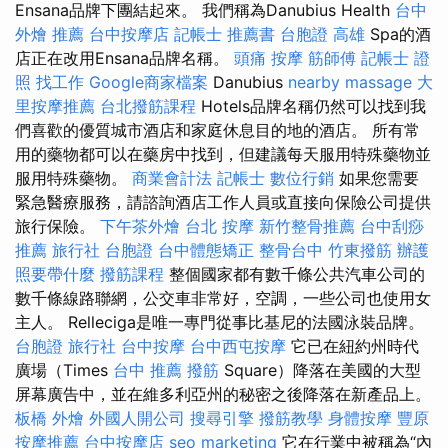
Ensana品牌下團結起來。 我們稱為Danubius Health
台中
外燴 推薦
台中按摩店
記帳士 推薦書
台胞證 高雄
Spa的酒
店正在改用Ensana品牌名稱。
頭痛 按摩
筋師傅
記帳士 證
照 找工作
Google商家檔案
Danubius
nearby massage
大
里按摩推薦
台北撥筋課程
Hotels品牌名稱仍然可以找到我
們喜歡的優質城市酒店和家庭休息目的地的酒店。 所有常
用的藥物都可以在藥房中找到，但建議每天服用特殊藥物並
服用特殊藥物。
商業會計法 記帳士
數位行銷
如果您需要
緊急醫療服務，請諮詢酒店工作人員或直接向保險公司提供
旅行保險。
下午茶外燴
台北 按摩
新竹整骨推薦
台中刮痧
推薦
旅行社 台胞證
台中體態矯正
整骨台中
竹東撥筋
辦護
照要帶什麼
撥筋課程
整個國家都有數千條公共汽車公司的
數千條線路聯網，公交車非常好，空調，一些公司也使用女
主人。 Relleciga是唯一專門從事比基尼的法國泳裝品牌。
台胞證 旅行社
台中按摩
台中西屯按摩
它已在紐約州時代
廣場（Times
台中 推薦 撥筋
Square）降落在美國的大型
屏幕廣告中，並在維多利亞州的秘密之後降落在新產品上。
板橋 外燴
外國人開公司
搜尋引擎
撥筋教學
身體按摩
豐原
按摩推薦
台中按摩店
seo marketing
它在行業中被稱為“內