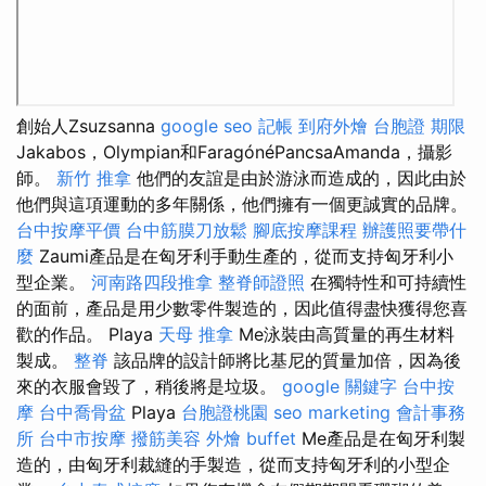
創始人Zsuzsanna
google seo
記帳
到府外燴
台胞證 期限
Jakabos，Olympian和FaragónéPancsaAmanda，攝影
師。
新竹 推拿
他們的友誼是由於游泳而造成的，因此由於
他們與這項運動的多年關係，他們擁有一個更誠實的品牌。
台中按摩平價
台中筋膜刀放鬆
腳底按摩課程
辦護照要帶什
麼
Zaumi產品是在匈牙利手動生產的，從而支持匈牙利小
型企業。
河南路四段推拿
整脊師證照
在獨特性和可持續性
的面前，產品是用少數零件製造的，因此值得盡快獲得您喜
歡的作品。 Playa
天母 推拿
Me泳裝由高質量的再生材料
製成。
整脊
該品牌的設計師將比基尼的質量加倍，因為後
來的衣服會毀了，稍後將是垃圾。
google 關鍵字
台中按
摩
台中喬骨盆
Playa
台胞證桃園
seo marketing
會計事務
所
台中市按摩
撥筋美容
外燴 buffet
Me產品是在匈牙利製
造的，由匈牙利裁縫的手製造，從而支持匈牙利的小型企