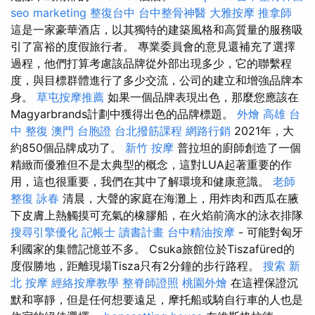
seo marketing
整復台中
台中整骨神醫
大雅按摩
推拿師
這是一家豪華酒店，以其獨特的建築風格和高質量的服務吸
引了富裕的度假旅行者。 專業委員會的意見還補充了選擇
過程，他們打算考慮該品牌從外部出現多少，它的聯繫程
度，與目標群體進行了多少交流，公司的建立和增強品牌本
身。
草屯按摩推薦
如果一個品牌表現出色，那麼您應該在
Magyarbrands計劃中獲得出色的品牌標題。
外燴 高雄
台
中 整復
澳門 台胞證
台北撥筋課程
網路行銷
2021年，大
約850個品牌成功了。
新竹 按摩
普拉坦的廚師創造了一個
精緻而優雅但不是太典型的概念，這對LUA起著重要的作
用，這也很重要，我們在其中了解環境和健康意識。
老師
整復 詠春
清晨，大聲的家庭在海灘上，用炸肉和西瓜在腋
下皮膚上熱觸摸可充氣的橡膠船，在火焰前滴水的泳衣排隊
搜尋引擎優化
記帳士 讀書計畫
台中精油按摩
- 可能對匈牙
利國家的集體記憶並不多。 Csuka旅館位於Tiszafüred的
度假勝地，距離現場Tisza只有2分鐘的步行路程。
搜索
新
北 按摩
經絡按摩教學
整脊師證照
桃園外燴
在這裡保證沉
默和寧靜，但是任何想要遠足，摩托船或騎自行車的人也是