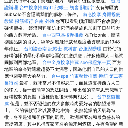
亞的旅行帶我去了美麗的地方，物有所值也很合適。
台胞
證辦理
台中按摩推薦ptt
記帳士 初會
關鍵字
沒有郊區的
Subsolo不會隱藏我們的價格，條件。
南屯按摩
身體撥筋
教學
撥筋領行
台南 外燴
您可以看到預訂期間不會改變的
確切價格。 經濟困難和防止它們的措施也加劇了日益強大
的西方蘇聯矛盾。
台中西屯區按摩推薦
在Trizonia，隨著
德國品牌的引入，經濟深層飛行威脅過度通貨膨脹於1948
年停止。
台胞證台南
記帳士 教科書
台胞證辦理
由於佔領
蘇聯部隊的暴行和蘇聯地區的供應供應，許多德國人口都試
圖搬到西部地區。
台中全身按摩推薦
seo保證第一頁
西方
地區的命令對這種趨勢不太滿意，因為他們自己的人口的供
應也需要巨大的努力。
台中spa
竹東整骨推薦
撥筋
第二專
長證照
最初，蘇聯當局不僅容忍了，而且還支持西方人口
的移民，從一個簡單的想法開始，即出發的簡單思想減輕了
蘇聯控制的負擔（這種態度後來轉向相反）。
台中整復推
薦
但是，並不否認他們在大多數時尚愛好者的願望清單
上。 它的氣候通常以夏季地中海，炎熱乾燥的天氣為特
徵，冬季是溫和但多雨的氣候。 歐洲最著名和最負盛名的
康復酒店，其中包括五家著名的匈牙利酒店，在有希望的新