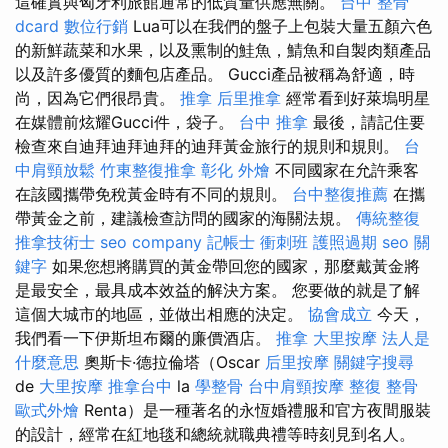
這確實與匈牙利旅館通常的低質量供應無關。
台中 整骨
dcard
數位行銷
Lua可以在我們的盤子上包裝大量五顏六色
的新鮮蔬菜和水果，以及熏制的鮭魚，鯖魚和自製肉類產品
以及許多優質的麵包店產品。 Gucci產品被稱為舒適，時
尚，因為它們很昂貴。
推拿
后里推拿
經常看到好萊塢明星
在媒體前炫耀Gucci件，袋子。
台中 推拿
最後，請記住要
檢查來自迪拜迪拜迪拜的迪拜黃金旅行的規則和規則。
台
中肩頸放鬆
竹東整復推拿
彰化 外燴
不同國家在允許乘客
在該國攜帶免稅黃金時有不同的規則。
台中整復推薦
在攜
帶黃金之前，建議檢查訪問的國家的海關法規。
傳統整復
推拿技術士
seo company
記帳士 衝刺班
護照過期
seo 關
鍵字
如果您想將購買的黃金帶回您的國家，那麼戴黃金將
是最安全，最具成本效益的解決方案。 您要做的就是了解
這個大城市的地區，並做出相應的決定。
協會成立
今天，
我們看一下伊斯坦布爾的廉價酒店。
推拿
大里按摩
法人是
什麼意思
奧斯卡·德拉倫塔（Oscar
后里按摩
關鍵字搜尋
de
大里按摩
推拿台中
la
學整骨
台中肩頸按摩
整復 整骨
歐式外燴
Renta）是一種著名的永恆婚禮服和官方夜間服裝
的設計，經常在紅地毯和總統就職典禮等時刻見到名人。