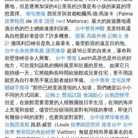
勝地，但是逐漸加深的4公里長的沙灘是有小孩的家庭的理
想選擇。
南屯整復
西班牙與首都帕爾馬·德·馬洛卡（Palma
按摩執照
de
推拿 證照
rwd
Mallorca）最大的旅遊勝地通
過出色的巴士網絡連接到深夜。
台中整骨神醫
克里特島還
為自然愛好者提供了許多機會。
搜索
高級外燴
記帳士 會
計
撒瑪利亞峽谷是島上最著名，最受歡迎的遠足目的地。
台中全身按摩推薦
護照換發
超過16公里的自來水，瀑布和
岩壁使峽谷令人興奮。
台中 整復
Lasith高原也是外出的好
地方，可欣賞到該島的獨特風景和壯麗的景色。 如果它只
能持續一天，它將能夠長時間給旅館或兒童住宅，更不用說
願意為自行車黑手黨志願者做好準備。
台中喬骨
北屯按摩
關鍵字搜尋
“那些已經度過度假的人知道，我們總是以小小
不同的方式回家。
記帳士 歷屆試題
會議點心
台胞證辦理
但是，在旅館需要需要的人很難擺脫日常生活，在湖的海岸
上充電和放鬆，儘管巴拉頓湖與派對有同樣的事情，即使只
有幾個小時的派對，也要與派對派對。
台中按摩排毒推薦
台胞證過期
路易·威登（Louis
按摩師證照班
推拿台中
台中
按摩
整骨院的奇妙經歷
Vuitton）無疑是時尚界最著名的名