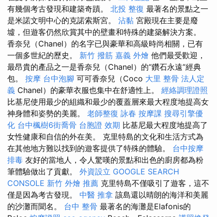
有幾個考古發現和建築奇蹟。
北投 整復
最著名的景點之一
是米諾文明中心的克諾索斯宮。
沾黏
宮殿現在主要是廢
墟，但遊客仍然欣賞其中的壁畫和特殊的建築解決方案。
香奈兒（Chanel）的名字已與豪華和高級時尚相關，已有
一個多世紀的歷史。
新竹 撥筋
嘉義 外燴
他們最受歡迎，
最昂貴的產品之一是香奈兒（Chanel）的“鑽石永遠”經典
包。
按摩
台中泡腳
可可香奈兒（Coco
大里 整骨
法人定
義
Chanel）的豪華衣服也集中在舒適性上。
經絡調理證照
比基尼使用最少的組織和最少的覆蓋層來最大程度地提高女
神身體和姿勢的美麗。
老師整復 詠春
按摩課
搜尋引擎優
化
台中楓樹6街喬骨
台胞證 效期
比基尼最大程度地提高了
女性健康和自信的外在美。 克里特島的文化和生活方式為
在其他地方難以找到的遊客提供了特殊的體驗。
台中按摩
排毒
友好的當地人，令人驚嘆的景點和出色的廚房都為粉
筆體驗做出了貢獻。
外資設立
GOOGLE SEARCH
CONSOLE
新竹 外燴 推薦
克里特島不僅吸引了遊客，這不
僅是因為考古發現。
中醫 推拿
該島還以晴朗的海洋和美麗
的沙灘而聞名。
台中 整骨
最著名的海灘是Elafonis的