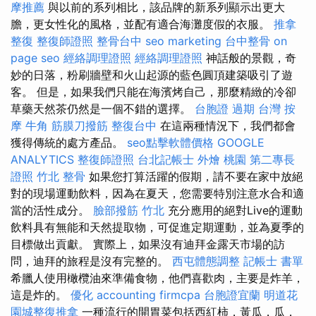
摩推薦
與以前的系列相比，該品牌的新系列顯示出更大
膽，更女性化的風格，並配有適合海灘度假的衣服。
推拿
整復
整復師證照
整骨台中
seo marketing
台中整骨
on
page seo
經絡調理證照
經絡調理證照
神話般的景觀，奇
妙的日落，粉刷牆壁和火山起源的藍色圓頂建築吸引了遊
客。 但是，如果我們只能在海濱烤自己，那麼精緻的冷卻
草藥天然茶仍然是一個不錯的選擇。
台胞證 過期
台灣 按
摩
牛角 筋膜刀撥筋
整復台中
在這兩種情況下，我們都會
獲得傳統的處方產品。
seo點擊軟體價格
GOOGLE
ANALYTICS
整復師證照
台北記帳士
外燴 桃園
第二專長
證照
竹北 整骨
如果您打算活躍的假期，請不要在家中放絕
對的現場運動飲料，因為在夏天，您需要特別注意水合和適
當的活性成分。
臉部撥筋 竹北
充分應用的絕對Live的運動
飲料具有無能和天然提取物，可促進定期運動，並為夏季的
目標做出貢獻。 實際上，如果沒有迪拜金露天市場的訪
問，迪拜的旅程是沒有完整的。
西屯體態調整
記帳士 書單
希臘人使用橄欖油來準備食物，他們喜歡肉，主要是炸羊，
這是炸的。
優化
accounting firmcpa
台胞證宜蘭
明道花
園城整復推拿
一種流行的開胃菜包括西紅柿，黃瓜，瓜，