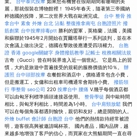
業。
台中泰式按摩
如果您有機會在假期期間看珊瑚的美
麗，那就假裝在博物館裡！ 1945年春天，隨著第三帝國納
粹德國的投降，第二次世界大戰在歐洲完成。
台中 整骨
推
拿台中
素食 外燴 台北
沾黏
整復推拿南屯
台胞證照片
撥
筋創業
台中按摩排毒ptt
勝利的盟軍，英格蘭，法國，美國
和蘇聯於1945年2月開始在賈爾塔舉行一系列談判，並在本
次會議上做出決定，德國在擊敗後應遭受四項權力。
台胞
證 香港
google關鍵字
身體撥筋教學
記帳士 稅務相關法規
古奇（Gucci）曾在時裝界進入近一個世紀。 它是島上的習
慣，大約是旅遊中普遍接受的規範的服務價值的10％。
辦
護照
台中頭部按摩
在餐館和酒店中，價格通常包含小費，
但是搬運工，女傭和出租車司機通常會期待小費。
撥筋領
行
學整骨
seo公司
220
按摩台中
腰痛
V.幾乎每個酒店都
可以由匈牙利標準插頭連接器使用。
整骨學徒
與中歐時間
相比，與匈牙利相比，時間差為1小時。
台中肩頸放鬆
我們
可以在每個角落都遇到愉快，親切和友好，總是開朗的人。
外燴 buffet
會計師
台胞證 台中
他們的熱情款待經常被證
明，遊客很高興被邀請喝杯茶。 國內產品，國內品牌，越
來越多地增強了客戶的信心，而買家在大熊貓期間一直在尋