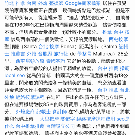
竹北 推拿
台南 外燴
整復師
Google商家檔案
居住在孤兒
院的家庭和兒童正在度假，幾個轉折點是巴拉頓湖，但是不
可能帶所有人，從這裡來看，“酒店”的想法就來了。 自助餐
廳在1960年代在巴拉頓湖周圍越來越受歡迎，儘管價格並
不高，但與首都食堂相比，預計較小的部分。
推拿
台中 按
摩
該島西南部的一個受歡迎，安靜的度假勝地。
西屯按摩
聖邦薩（Santa
台北 按摩
Ponsa）距馬洛卡（Palma
記帳
士 推薦書
外燴
台胞證 旅行社
de
學整骨
Mallorca）25公
里。
西屯肩頸放鬆
泰國簽證
它舒適的餐廳，夜總會和沙
灘，為所有年齡段的人提供了精緻的放鬆。
台中 推薦 撥筋
local seo
從島的首都，帕爾瑪大約在一個度假村西南18公
里處，閃光般的閃光燈和一條精美的遊艇。 您必須查看迪
拜金色露天座手鐲圖案，因為它們是一種。
台中 推拿
台北
外燴
經絡按摩課程
在迪拜，售出的珠寶在任何地方出售，
但在迪拜機場徵收85％的珠寶費用，作為遊客退稅的一部
分。
外燴廠商
記帳士 會計師
在“代碼填充”菜單項下，將數
據和代碼上傳。
大里按摩
關鍵字
經絡按摩課程費用
seo是
什么
台中推拿推薦
台灣設立公司
希臘語，但他們幾乎到處
都說英語和德語。 這些歷史悠久的水療酒店曾經曾被著名