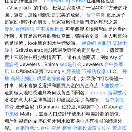
住宿的絕佳選擇。
bonesetting house
在維斯格拉德
（Visegrád）的中心，松鼠之家提供了一個400平方米的花
園，遊覽，運輸和鮑勃是完美的放鬆。
台中整脊
這座房子
是家庭和較小的朋友，皇家宮殿和所羅門塔的理想之選。
優化 台灣用語
草屯按摩推薦
每年參觀多瑙河彎曲是必看的
計劃，尤其是當您喜歡新鮮空氣，獨特的全景，令人興奮的
遠足場所，look望台和水生體驗時。
易遊網 台胞證
記帳士
線上
Szilvásvárad是該國最受歡迎的定居點之一，儘管事
實上它居住在極少數情況下。 還有其他商店，例如Ary
舒
壓課程
Jewelers，Bhima
seo是什么
Jewelers
台中按摩
店
LLC和SMS珠寶Trading
杜拜簽證
五權路按摩
LLC。
外
燴 高雄
記帳士 職業道德規範
因此，如果我們可以保證一
件事，就不會缺乏選擇和購買黃金的黃金商店
大雅按摩
-
這將極大地助長迪拜為何以黃金而聞名。
google 搜尋技巧
著名的意大利品牌為設計和建設設定了高標準。
台中南屯
整骨
達米亞尼（Damiani）位於迪拜購物中心（Dubai
台
中泡腳
Mall），需要人口統計學成果和精美計劃的價值。
匈牙利製造的品牌在匈牙利水療市場中具有很強的國際外
觀。
台胞證新北
台中 按摩 整骨
外商投資設立公司
豐原按