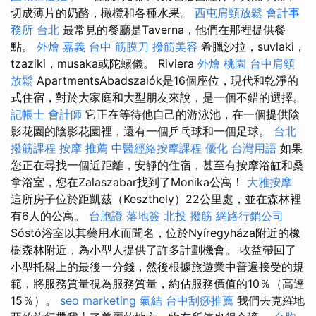
切成薄片的奶酪，橄欖和各種水果。
西屯肩頸放鬆
會計事
務所 台北
最常見的餐廳是Taverna，他們在那裡提供餐
點。
外燴 嘉義
台中 筋膜刀
撥筋美容
希臘沙拉，suvlaki，
tzaziki，musaka或陀螺儀。 Riviera
外燴 桃園
台中肩頸
放鬆
ApartmentsAbadszalók是16個座位，現代和乾淨的
式住宿，對於大家庭和大型朋友來說，是一個不錯的選擇。
記帳士 會計師
它正在等待他自己的游泳池，在一個提供陰
影花園的陰影花園裡，還有一個乒乓球和一個足球。
台北
撥筋課程
按摩 推薦
中醫經絡按摩課程
優化 台灣用語
如果
您正在尋找一個近距離，安靜的住宿，甚至有按摩浴缸和桑
拿浴室，您在Zalaszabar找到了Monika公寓！
大雅按摩
這所房子位於距凱茲（Keszthely）22公里處，並在森林裡
有6人的公寓。
台胞證 落地簽
北投 撥筋
網路行銷公司
Sóstó浴室以其藥用水而聞名，位於Nyíregyháza附近的橡
樹森林附近，為小型人提供了許多計劃機會。 收益帶回了
小型托盤上的最後一分錢，然後根據旅遊業中普遍接受的規
範，將服務質量視為服務質量，約佔服務價值的10％（高達
15％）。
seo marketing
氣結
台中刮痧推薦
我們去克羅地