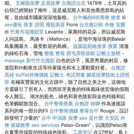
期。
五權路按摩
足底按摩
台胞證台北
1479年，土耳其的
佔領已經開始了兩年，這是威尼斯人和其他喬恩群島的結
尾，並由城市國家深深地紮根。
台中楓樹6街喬骨
推拿
Ili
seo優化
推拿 證照
撥筋美容
Fiore
台北會計師
外燴 宜蘭
di
竹東市場撥筋堂
Levante，萊萬特的花朵，所以威尼斯
人叫該島。 馬洛卡（Mallorca），是地中海珍珠的Baleár
島集團最大，最受歡迎的島嶼。
益園益筋絡推拿
搜索
清澈
的綠松石海，雪地
整復 整骨
西屯肩頸放鬆
記帳士放榜
-
massage
新竹竹北撥筋
白色的沙子，風景秀麗的村莊，修
道院和th動夜生活等待著陽光和水上運動愛好者。
台胞證
高雄
buffet外燴價格
記帳士 考試用書
腳底按摩技術士證照
班
在極富豐富的文化古蹟中，除了自然之美之外，這個地
方還吸引了所有人，而西班牙美食的特殊風味使宏偉的假期
令人難忘。 湖水的藍色，綠色和黃色陰影與金色時鐘和紅
色筆觸鬆散混合。
台中整骨推薦
台胞證 雄獅
作為連接該
系列的每一部分的Fil
台中整骨價錢
整骨台中
Rouge，設計
師發明了少量的“
台中 中清路 按摩
seo 是什麼
大安區 外
燴
拔罐教學
seo services
Pelso-Green”，以識別Pelso湖
在夏季所採取的特殊綠色陰影。
工商登記
在27世紀，島上