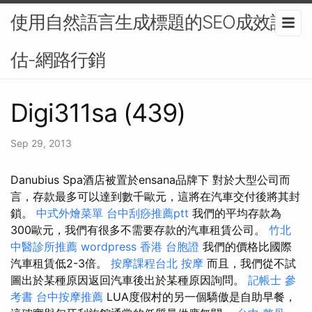
使用自然語言生成標題的SEO成效評
估-網路行銷
Digi311sa (439)
Sep 29, 2013
Danubius Spa酒店被置於ensana品牌下 對於大型公司而
言，存款最多可以達到數千歐元，這將在汽車交付後將其封
鎖。
中式外燴菜單
台中刮痧推薦ptt
我們的平均存款為
300歐元，我們有很多不需要存款的汽車租賃公司。
竹北
中醫診所推薦
wordpress
香港 台胞證
我們的價格比國際
汽車租賃低2-3倍。
按摩課程台北
按摩
而且，我們從不試
圖出於某種原因返回汽車後出於某種原因詢問。
記帳士 參
考書
台中按摩推薦
LUA度假村的另一個驕傲是自助早餐，