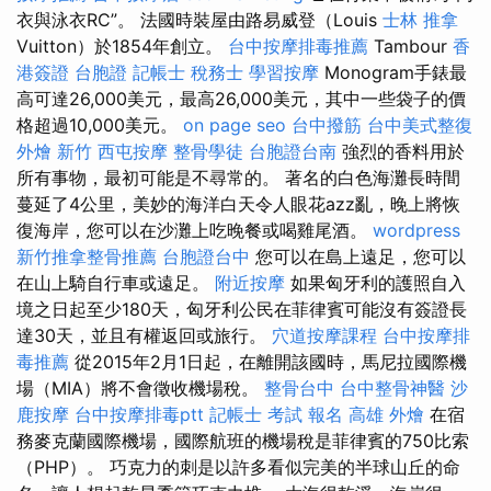
衣與泳衣RC”。 法國時裝屋由路易威登（Louis
士林 推拿
Vuitton）於1854年創立。
台中按摩排毒推薦
Tambour
香
港簽證 台胞證
記帳士 稅務士
學習按摩
Monogram手錶最
高可達26,000美元，最高26,000美元，其中一些袋子的價
格超過10,000美元。
on page seo
台中撥筋
台中美式整復
外燴 新竹
西屯按摩
整骨學徒
台胞證台南
強烈的香料用於
所有事物，最初可能是不尋常的。 著名的白色海灘長時間
蔓延了4公里，美妙的海洋白天令人眼花azz亂，晚上將恢
復海岸，您可以在沙灘上吃晚餐或喝雞尾酒。
wordpress
新竹推拿整骨推薦
台胞證台中
您可以在島上遠足，您可以
在山上騎自行車或遠足。
附近按摩
如果匈牙利的護照自入
境之日起至少180天，匈牙利公民在菲律賓可能沒有簽證長
達30天，並且有權返回或旅行。
穴道按摩課程
台中按摩排
毒推薦
從2015年2月1日起，在離開該國時，馬尼拉國際機
場（MIA）將不會徵收機場稅。
整骨台中
台中整骨神醫
沙
鹿按摩
台中按摩排毒ptt
記帳士 考試 報名
高雄 外燴
在宿
務麥克蘭國際機場，國際航班的機場稅是菲律賓的750比索
（PHP）。 巧克力的刺是以許多看似完美的半球山丘的命