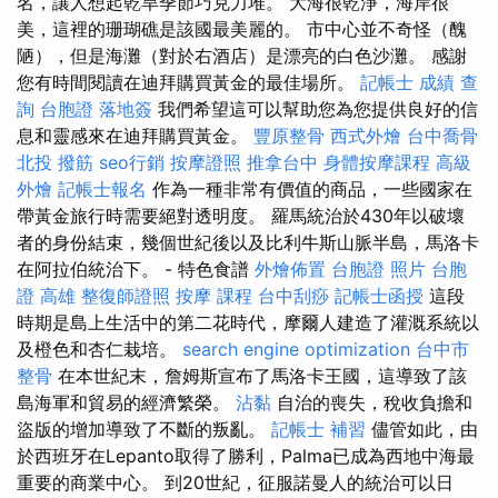
名，讓人想起乾旱季節巧克力堆。 大海很乾淨，海岸很
美，這裡的珊瑚礁是該國最美麗的。 市中心並不奇怪（醜
陋），但是海灘（對於右酒店）是漂亮的白色沙灘。 感謝
您有時間閱讀在迪拜購買黃金的最佳場所。
記帳士 成績 查
詢
台胞證 落地簽
我們希望這可以幫助您為您提供良好的信
息和靈感來在迪拜購買黃金。
豐原整骨
西式外燴
台中喬骨
北投 撥筋
seo行銷
按摩證照
推拿台中
身體按摩課程
高級
外燴
記帳士報名
作為一種非常有價值的商品，一些國家在
帶黃金旅行時需要絕對透明度。 羅馬統治於430年以破壞
者的身份結束，幾個世紀後以及比利牛斯山脈半島，馬洛卡
在阿拉伯統治下。 - 特色食譜
外燴佈置
台胞證 照片
台胞
證 高雄
整復師證照
按摩 課程
台中刮痧
記帳士函授
這段
時期是島上生活中的第二花時代，摩爾人建造了灌溉系統以
及橙色和杏仁栽培。
search engine optimization
台中市
整骨
在本世紀末，詹姆斯宣布了馬洛卡王國，這導致了該
島海軍和貿易的經濟繁榮。
沾黏
自治的喪失，稅收負擔和
盜版的增加導致了不斷的叛亂。
記帳士 補習
儘管如此，由
於西班牙在Lepanto取得了勝利，Palma已成為西地中海最
重要的商業中心。 到20世紀，征服諾曼人的統治可以日