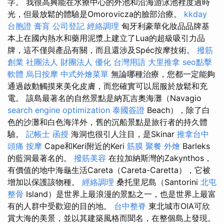
字。 我很高興能在水療中心的外池和沿海游泳池裡度過時
光，但最放鬆的體驗是Omorovicza的臉部治療。
kkday
台胞證
膏肓
公司登記
經絡調理
匈牙利豪華化妝品品牌基
本上在國內熱水和藥用泥漿上建立了Lua的超級吸引力品
牌，這不僅與產品有關，而且還涉及Spéc按摩技術。
撥筋
創業
社團法人 財團法人
優化 台灣用語
大里推拿
seo點擊
軟體
烏日按摩
中式外燴菜單
無論哪種治療，您都一定能夠
通過啟動觸摸來美化皮膚，而您確實可以屈服於放鬆和充
電。 該島最著名的自然景點是納瓦吉奧海灘（Navagio
search engine optimization
泰國簽證
Beach），除了白
色的沙灘和白色海洋外，舊的沉船景點是旅行者的持久體
驗。
記帳士 函授
海洞也很引人注目，是Skinar
推拿台中
頭痛 按摩
Cape和Keri附近的Keri
筋膜
聚餐 外燴
Barleks
的藍洞最著名的。
撥筋美容
在拉加納斯灣的Zakynthos，
有價值的地中海龜生活Careta（Careta-Caretta），它被
增加以保護該物種。
經絡調理
桑托里尼島（Santorini
北屯
整骨
Island）是世界上最浪漫的景點之一，也是世界上最富
有的人群中受歡迎的目的地。
台中整脊
東北城市OIA可欣
賞大海的美景，並以其建築風格而聞名，在整個島上發現。