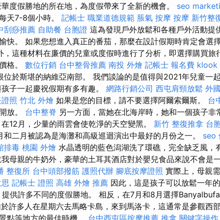
）是豪華度假勝地的所在地，為度假帶來了全新的機會。
seo market
每天7-8個小時。
記帳士 職業道德規範
脹氣 按摩
按摩
新竹整
中刮痧推薦
自助餐
台胞證
這為發現戶外放鬆和各種戶外活動提
愉快。 如果您想進入真正的番茄，那麼在設計假期時肯定會選
外，這種材料在廉價的兒童或度假時進行了分析，即選擇購買旅
習價格。
數位行銷
台中整骨推薦
南投 外燴
記帳士 報名費
kloo
位於斯堪的納維亞南部。 我們談論的是值得與2021年兒童一
孩子一起慶祝假期有多有趣。
網路行銷公司
西屯肩頸放鬆
外
長證照
竹北 外燴
如果是您的目標，請不要選擇阿爾索爾斯。
台
所開放。
台中整脊
另一方面，當她在北海岸時，她和一個孩子非
，在12月，少量的雨雲會使乾淨的天空變黑。
新竹 整復推拿
台胞
月和二月被認為是海灘和高級巡迴演出中最好的月份之一。
seo
館排毒
桃園 外燴
水晶透明的藍色潟湖洗了環礁，完全缺乏風，
吃我母親的牛奶外，豪華的土耳其酒店對於嬰兒食品來說不會是
潘 整復所
台中頭部撥筋
護照代辦
腳底按摩證照
實際上，母親需
意思
記帳士 證照
高雄 外燴 推薦
因此，這是孩子可以放鬆一年
大，提供許多不同的度假勝地。 相反，在7月和8月選擇Banyalbufart
於許多人在星期六去馬略卡島，來到馬洛卡，這通常是參觀西
遊景點等地方的最佳時機。
台中西屯區按摩推薦
推拿
關鍵字操作