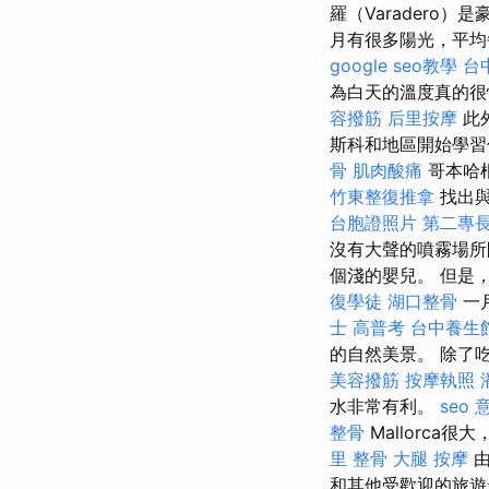
羅（Varadero
月有很多陽光，平均
google seo教學
台
為白天的溫度真的很
容撥筋
后里按摩
此
斯科和地區開始學
骨
肌肉酸痛
哥本哈根
竹東整復推拿
找出與
台胞證照片
第二專
沒有大聲的​​噴霧場
個淺的嬰兒。 但是
復學徒
湖口整骨
一
士 高普考
台中養生
的自然美景。 除了
美容撥筋
按摩執照
水非常有利。
seo 
整骨
Mallorca很
里 整骨
大腿 按摩
由
和其他受歡迎的旅