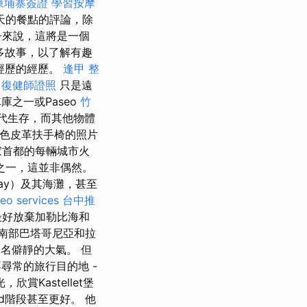
柬埔寨簽證
學習按摩
天的餐點的評論，除
子來說，這將是一個
多故事，以了解有趣
經歷的經歷。
逢甲 整
。
復健師證照
只是遠
之一或Paseo
竹
時代生存，而其他物體
棕色皮革扶手椅的照片
家首都的每輛城市火
之一，這並非偶然。
ay）及其海灘，甚至
eo services
台中推
最好放棄加勒比海和
南部巴塔哥尼亞和拉
0名僻靜的大氣。 但
尋常的旅行目的地 -
Kastellet堡
red階段甚至更好。 他