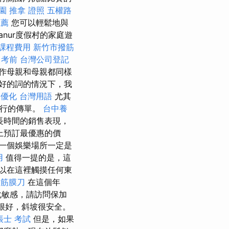
園
推拿 證照
五權路
推薦
您可以輕鬆地與
nur度假村的家庭遊
課程費用
新竹市撥筋
 考前
台灣公司登記
作母親和母親都同樣
有更好的詞的情況下，我
優化 台灣用語
尤其
旅行的傳單。
台中養
長時間的銷售表現，
上預訂最優惠的價
一個娛樂場所一定是
用
值得一提的是，這
以在這裡觸摸任何東
 筋膜刀
在這個年
化敏感，請訪問保加
很好，斜坡很安全。
帳士 考試
但是，如果