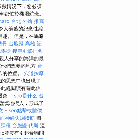
多數情況下，您必須
車都忙於機場航班。
ard
台北 外燴 推薦
令人羨慕的紀念性綜
趣。 但是，在馬略
整骨
台胞證 高雄
記
拿學徒
搜尋引擎排名
親人分享的海洋的最
在他們想要的地方
台
己的位置。
穴道按摩
我的思想中也出現了
此處閱讀有關此信
機會。
seo是什么
台
謹慎地楔入，形成了
文
-
seo點擊軟體價
面神經失調撥筋
圖
摩課程
台胞證 代辦
這
dic並沒有引起食物問