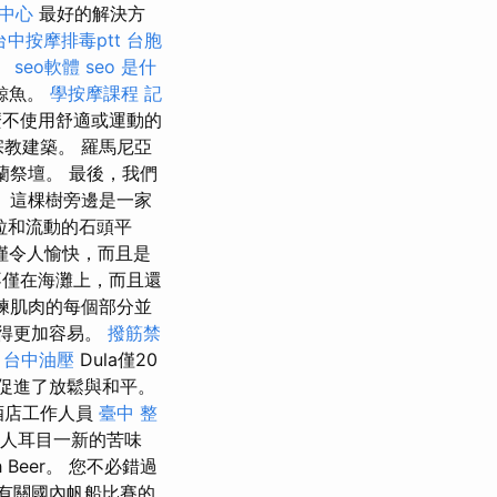
中心
最好的解決方
台中按摩排毒ptt
台胞
。
seo軟體
seo 是什
鯨魚。
學按摩課程
記
麼不使用舒適或運動的
的宗教建築。 羅馬尼亞
法蘭祭壇。 最後，我們
 這棵樹旁邊是一家
脫粒和流動的石頭平
僅令人愉快，而且是
不僅在海灘上，而且還
練肌肉的每個部分並
得更加容易。
撥筋禁
a
台中油壓
Dula僅20
促進了放鬆與和平。
酒店工作人員
臺中 整
令人耳目一新的苦味
h Beer。 您不必錯過
有關國內帆船比賽的