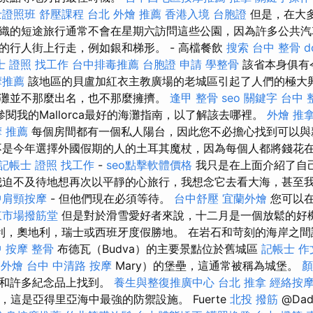
士證照班
舒壓課程
台北 外燴 推薦
香港入境 台胞證
但是，在大
織的短途旅行通常不會在星期六訪問這些公園，因為許多公共汽
的行人街上行走，例如銀和梯形。 - 高檔餐飲
搜索
台中 整骨 dc
士 證照 找工作
台中排毒推薦
台胞證 申請
學整骨
該省本身俱有
摩推薦
該地區的貝盧加紅衣主教廣場的老城區引起了人們的極大興
灘並不那麼出名，也不那麼擁擠。
逢甲 整骨
seo 關鍵字
台中 
閱我的Mallorca最好的海灘指南，以了解該去哪裡。
外燴
推
 推薦
每個房間都有一個私人陽台，因此您不必擔心找到可以與
不是今年選擇外國假期的人的土耳其魔杖，因為每個人都將錢花
記帳士 證照 找工作
-
seo點擊軟體價格
我只是在上面介紹了自
迫不及待地想再次以平靜的心旅行，我想念它去看大海，甚至
中肩頸按摩
- 但他們現在必須等待。
台中舒壓
宜蘭外燴
您可以在
東市場撥筋堂
但是對於滑雪愛好者來說，十二月是一個放鬆的好
利，奧地利，瑞士或西班牙度假勝地。 在岩石和苛刻的海岸之間
 按摩 整骨
布德瓦（Budva）的主要景點位於舊城區
記帳士 作
 外燴
台中 中清路 按摩
Mary）的堡壘，這通常被稱為城堡。
顏
片和許多紀念品上找到。
養生與整復推廣中心
台北 推拿
經絡按
，這是亞得里亞海中最強的防禦設施。 Fuerte
北投 撥筋
@Da