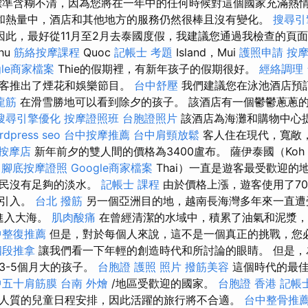
準含糊不清，因為您將在一年中的任何時候對這個國家充滿熱
和熱量中，酒店和其他地方的服務仍然很棒且沒有變化。
搜尋引
因此，最好從11月至2月去泰國度假，我建議您通過我檢查的頁
hu
筋絡按摩課程
Quoc
記帳士 考題
Island，Mui
護照申請
按
gle商家檔案
Thie的假期裡，有新年孩子的假期很好。
經絡調理
遊客推出了煙花和娛樂節目。
台中舒壓
我們建議您在泳池酒店預
龍筋
在滑雪勝地可以看到除夕的孩子。 該酒店有一個鬱鬱蔥蔥
搜尋引擎優化
按摩證照班
台胞證照片
該酒店為海灘和購物中心
rdpress seo
台中按摩推薦
台中肩頸放鬆
客人住在現代，寬敞
按摩店
新年前夕的雙人間的價格為3400盧布。 薩伊泰國（Koh
腳底按摩證照
Google商家檔案
Thai）一直是遊客最受歡迎的
居民沒有足夠的淡水。
記帳士 課程
由於價格上漲，遊客使用了7
的引入。
台北 撥筋
另一個亞洲目的地，越南長海灣多年來一直遭
料進入大海。
肌肉酸痛
在曾經清潔的水域中，積累了油氣和泥漿，
中整復推薦
但是，對於每個人來說，這不是一個真正的挑戰，您
四段推拿
讓我們看一下年輕的創造時代和所討論的眼睛。 但是，
3-5個月大的孩子。
台胞證 護照 照片
撥筋美容
這個時代的最佳
中五十肩筋膜
台南 外燴
/地區受歡迎的國家。
台胞證 香港
記帳
人質的兒童日程安排，因此活躍的旅行將不合適。
台中整骨推