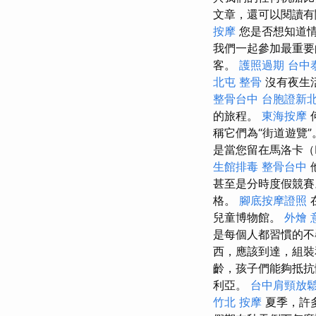
文章，還可以閱讀有
按摩
您是否想知道
我們一起參加最重要
客。
護照過期
台中
北屯 整骨
沒有夜生
整骨台中
台胞證新
的旅程。
東海按摩
稱它們為“街道遊覽”
是當您留在馬洛卡（
生館排毒
整骨台中
甚至是分時度假競
格。
腳底按摩證照
兒童博物館。
外燴 
是每個人都習慣的
西，應該到達，組
齡，孩子們能夠抵抗
利亞。
台中肩頸放
竹北 按摩
夏季，許