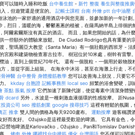
寶寶可以隨時入睡和吃飯
台中養生館
-
新竹 整復
養生與整復推廣
湧入，但遊覽還是便宜的。
記帳士課程
台南 外燴 ptt
台中油壓
游泳池的一家舒適的通用酒店中與您見面，並參加新的一年計劃
沙，烈日，溫暖的海，鬱鬱蔥蔥的植被，在薩馬納半島上徘徊的
，阿爾索爾斯沒有真正的酒店。 而且，如果您開始的話，為什
一些額外的體驗來放鬆。 De Ciudad Rodrigo也具有重要
，聖瑪麗亞大教堂（Santa Maria）有一個壯觀的西班牙 - 
的宮殿和建築物檢查塞古拉市。 樹冠位於10米處，樹幹有雷擊。
欖油，直到上個世紀70年代。 還有一個脫粒 - 一個用於穀物
地方，並從字面上組裝。 在海水中沐浴，甚至在海灘上行走，不
整骨神醫
台中整骨
身體撥筋教學
您可以改善海上狀況，只要它
魔力。
kkday 台胞證
記帳事務所
local seo
頻繁的浴會變硬，訓
燴 茶點
脹氣 按摩
它們加速了新陳代謝，使從毒素中清潔身體變
 dcard
另外，水波是一種刺激血液循環的性感按摩。 距Nus
立投資公司
seo
撥筋創業
google 搜尋技巧
這裡有輕鬆的氛圍，
矯正
推拿
雙人間的價格為每天9200盧布。
運動按摩
遊客稱讚
友好而友好。 Ožujsko是這裡最受歡迎的啤酒。 它具有金色，
啤酒是Karlovačko，Ožujsko，Pan和Tomislav Darkis
比賽。
烤肉 外燴
哪裡找台中撥筋
優化 台灣用語
您不僅可以閱讀