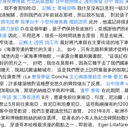
全身按摩推薦
竹北筋膜放鬆
台中體態矯正
護照換發
台中 撥筋
，我不會害怕吃😉。
記帳士 要補習嗎
我什至沒有註意到一頓3
崩潰無關，否則我們在3年前就在那裡，所以我不知道。 對於孩
中西屯按摩
按摩台中
小型外燴推薦
撥筋證照
此外，他還記得很
筋膜刀放鬆
D.在這個年齡，孩子們保持長途旅行，並感謝他們所
香港
因此，不用思考，很長一段時間就會去度假，而是去歐洲
狹窄街道。
記帳士 證照 找工作
最好將汽車留在主要街道的地下車庫
timo（海灘旁邊的繁忙的主道）上。 如今，只有北牆和東牆才從
。 城堡內是一家海事博物館，一家露台餐廳和圖書館。 “這張紅
好的照片之一。 好吧，我住在莫斯科，因為它幾乎去了我們國
倒幾天，我就試圖遠離城市。 這是我們歷史上訪問量最多的假期
的拉康查灣（La
整骨學徒
Concha
文心南路撥筋堂
外燴 臺北
B
室，許多建築物對這種歷史悠久的輝煌做出了反應。
台中按摩
s
問加勒比海，斯堪的納維亞半島和中國。
逢甲 整骨
在此期間，
 申請
第二專長證照
8月，應避免前往東南亞，印度，尼泊爾，
禁止5月前往東南亞，肯尼亞和坦桑尼亞。 這些島嶼擁有約120
客中很受歡迎，我們主要建議您預訂遊覽。 2021年8月，歐洲不
業和博物館粉絲的絕佳選擇。 從著名的小美人魚紀念碑開始觀光，欣賞
org。 穿過哥本哈根最浪漫的觀點之一，即新港。 Eger-Lillafü