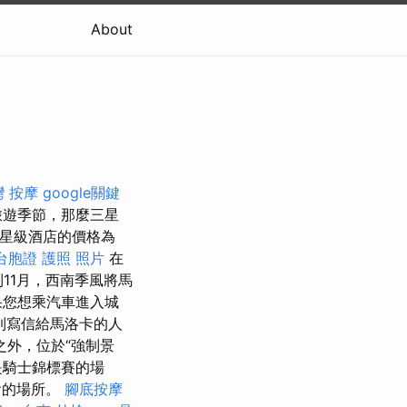
About
灣 按摩
google關鍵
旅遊季節，那麼三星
星級酒店的價格為
台胞證 護照 照片
在
11月，西南季風將馬
果您想乘汽車進入城
收到寫信給馬洛卡的人
之外，位於“強制景
是騎士錦標賽的場
會的場所。
腳底按摩