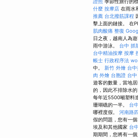
證照
季節性旅行的標
什麼
按摩店
在雨水
推薦
台北撥筋課程
擊上面的鏈接。 在P
肌肉酸痛
整復
Goo
日之夜，越南人為
雨中游泳。
台中 抓
台中精油按摩
按摩
帳士 行政程序法
wo
中。
新竹 外燴
台中
肉 外燴
台胞證 台中
遊客的數量，當地
的，因此不排除水
每年近5500噸塑
珊瑚礁的一半。
台
哪裡度假。
河南路
假的問題，您有一個
埃及和其他國家
台
期期間，您將有一個