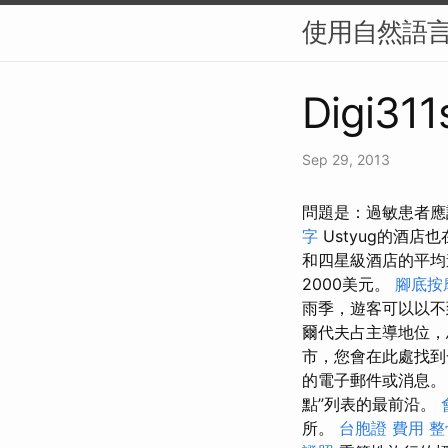
使用自然語言
Digi311
Sep 29, 2013
問題是：過敏患者應該
字
Ustyug的酒
和四星級酒店的平均遊
2000美元。
腳底按
雨季，遊客可以以不
爾代夫占主導地位，
市，您會在此處找到一
的電子郵件或消息。
點”列表的最前沿。
所。
台胞證 費用
整