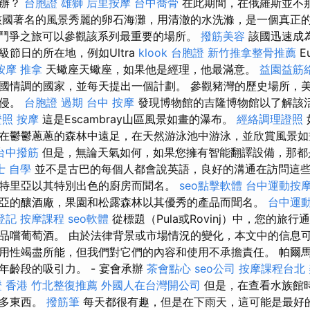
麼辦？
台胞證 雄獅
后里按摩
台中喬骨
在此期間，在俄羅斯並不
該國著名的風景秀麗的卵石海灘，用清澈的水洗滌，是一個真正
鬥爭之旅可以參觀該系列最重要的場所。
撥筋美容
該國迅速成
節日的所在地，例如Ultra
klook 台胞證
新竹推拿整骨推薦
E
按摩
推拿
天蠍座天蠍座，如果他是經理，他最滿意。
益園益筋
國情調的國家，並每天提出一個計劃。 參觀豬灣的歷史場所，美國
入侵。
台胞證 過期
台中 按摩
發現博物館的吉隆博物館以了解該
證照
按摩
這是Escambray山區風景如畫的瀑布。
經絡調理證照
在鬱鬱蔥蔥的森林中遠足，在天然游泳池中游泳，並欣賞風景如
台中撥筋
但是，無論天氣如何，如果您擁有智能翻譯設備，那都
士 自學
並不是古巴的每個人都會說英語，良好的溝通在訪問這
特里亞以其特別出色的廚房而聞名。
seo點擊軟體
台中運動按
亞的釀酒廠，果園和松露森林以其優秀的產品而聞名。
台中運
登記
按摩課程
seo軟體
從標題（Pula或Rovinj）中，您的旅
品嚐葡萄酒。 由於法律背景或市場情況的變化，本文中的信息可
用性竭盡所能，但我們對它們的內容和使用不承擔責任。 帕爾
年齡段的吸引力。 - 宴會承辦
茶會點心
seo公司
按摩課程台北
 香港
竹北整復推薦
外國人在台灣開公司
但是，在查看水族館
許多東西。
撥筋筆
每天都很有趣，但是在下雨天，這可能是最好的