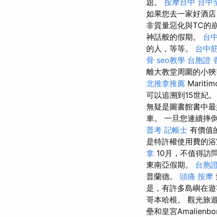
題。
按摩台中
台中
如果您去一家好酒店
非質量惡化與TC的
神話般的假期。
台
的人，等等。
台中
骨
seo教學
台胞證 
離大教堂周圍的小
北推拿推薦
Mari
可以追溯到15世紀
無疑是圖書館書中最
車。 一旦您連續摔
普考 記帳士
有價值
是特許權使用費的浴
拿
10月，不值得訪
東南亞假期。
台胞證
普蘭德。
頭痛 按摩
是，有許多島嶼在遊
哥本哈根。 觀光旅遊
壘和皇宮Amalienb