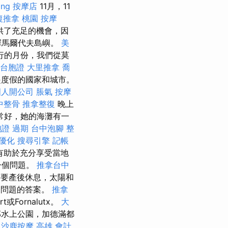
ing
按摩店
11月，11
復推拿
桃園 按摩
供了充足的機會，因
擇馬爾代夫島嶼。
美
行的月份，我們從莫
k 台胞證
大里推拿
喬
起度假的國家和城市。
國人開公司
脹氣 按摩
中整骨
推拿整復
晚上
常好，她的海灘有一
證 過期
台中泡腳
整
 優化
搜尋引擎
記帳
有助於充分享受當地
一個問題。
推拿台中
要產後休息，太陽和
的問題的答案。
推拿
或Fornalutx。
大
部水上公園，加德滿都
沙鹿按摩
高雄 會計