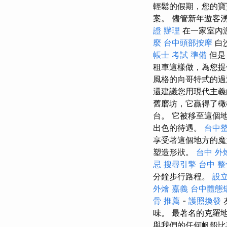
輕鬆的假期，您的
案。 儘管新年遊客
證 辦理
在一家室內
麼
台中頭部按摩
白
帳士 考試 準備
但是
租車這樣做，為您提供
風格的向哥特式的過渡
還建議您用現代主義
舊磨坊，它贏得了橄
台。 它被移至這個
出色的待遇。
台中
享受著這個地方的
塑造形狀。
台中 外
忌
搜尋引擎
台中 整骨
分鐘步行路程。
設
外燴 嘉義
台中體態
骨 推薦
-
護照換發
味。 最著名的克羅地亞營地
與我們的任何帆船