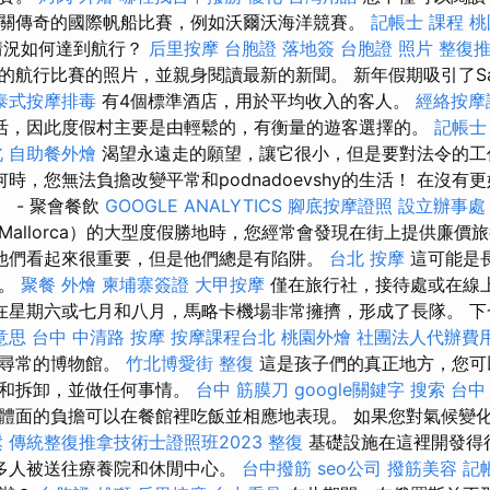
關傳奇的國際帆船比賽，例如沃爾沃海洋競賽。
記帳士 課程 桃
情況如何達到航行？
后里按摩
台胞證 落地簽
台胞證 照片
整復
的航行比賽的照片，並親身閱讀最新的新聞。 新年假期吸引了Sa
泰式按摩排毒
有4個標準酒店，用於平均收入的客人。
經絡按摩
活，因此度假村主要是由輕鬆的，有衡量的遊客選擇的。
記帳士
北
自助餐外燴
渴望永遠走的願望，讓它很小，但是要對法令的工
何時，您無法負擔改變平常和podnadoevshy的生活！ 在沒
。 - 聚會餐飲
GOOGLE ANALYTICS
腳底按摩證照
設立辦事處
Mallorca）的大型度假勝地時，您經常會發現在街上提供廉價
他們看起來很重要，但是他們總是有陷阱。
台北 按摩
這可能是
賽。
聚餐 外燴
柬埔寨簽證
大甲按摩
僅在旅行社，接待處或在線
在星期六或七月和八月，馬略卡機場非常擁擠，形成了長隊。 下
意思
台中 中清路 按摩
按摩課程台北
桃園外燴
社團法人代辦費
不尋常的博物館。
竹北博愛街 整復
這是孩子們的真正地方，您可
裝和拆卸，並做任何事情。
台中 筋膜刀
google關鍵字
搜索
台中
體面的負擔可以在餐館裡吃飯並相應地表現。 如果您對氣候變
鬆
傳統整復推拿技術士證照班2023
整復
基礎設施在這裡開發得
多人被送往療養院和休閒中心。
台中撥筋
seo公司
撥筋美容
記