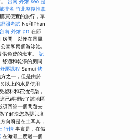
情。
台南 外燴
seo 是
擎排名
竹北整復推拿
面購買便宜的旅行，單
摩證照考試
Ne和Phan
台南 外燴 ptt
在節
訂房間，以便在暴風
的公園和兩個游泳池。
提供免費的班車。
記
，舒適和乾淨的房間
舒壓課程
Samui
烤
地方之一，但是由於
0％以上的水是使用
受塑料和石油污染，
這已經摧毀了該地區
必須回答一個問題去
為了解決您為嬰兒度
方向將是在土耳其，
士 行情
事實是，在假
薦
在海灘上度過一個