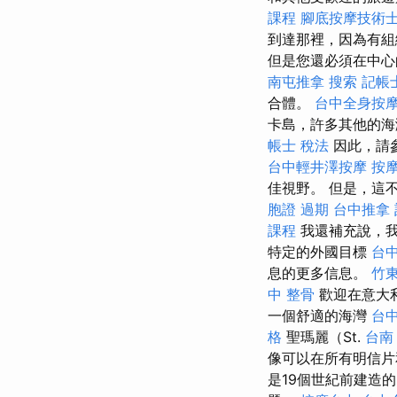
課程
腳底按摩技術
到達那裡，因為有組
但是您還必須在中心
南屯推拿
搜索
記帳
合體。
台中全身按
卡島，許多其他的海
帳士 稅法
因此，請參
台中輕井澤按摩
按摩
佳視野。 但是，這
胞證 過期
台中推拿
課程
我還補充說，我
特定的外國目標
台
息的更多信息。
竹
中 整骨
歡迎在意大
一個舒適的海灣
台中
格
聖瑪麗（St.
台南
像可以在所有明信
是19個世紀前建造的