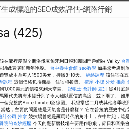
生成標題的SEO成效評估-網路行銷
sa (425)
在哪裡度假？斯洛伐克匈牙利日報和新聞門戶網站 Veliky
台
店也在組織表演和新年晚餐。
台中養生會館
seo教學
如果您考慮到
覽成本為每人1500美元，持續8-10天。
經絡調理
該住宿在五
摩課程
這個價格包括機票，住宿和餐費。
按摩 小腿
外燴 推薦
到1,000美元的價格來到天堂島。
記帳士 會計師 差別
從4月底到
馬爾代夫將海水提升到了令人難以置信的高度，並下雨了。 如
個完整的Acire Limited路線圖。 我經常從二月或其他冬季
 當然，主要的問題總是天氣會是什麼樣？ 它在普拉的歷史中心
會計公司
推拿
競技場曾經是羅馬時代的角斗士，在中世紀，這
骨院的奇妙經歷
今天的翻新競技場主要用作歌劇，節日和音樂