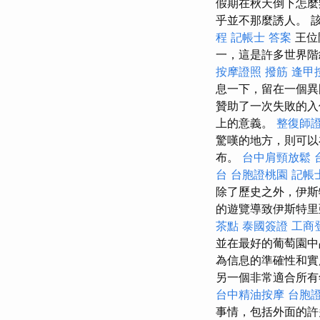
假期在秋天倒下怎
乎並不那麼誘人。 
程
記帳士 答案
王位
一，這是許多世界階級
按摩證照
撥筋
逢甲
息一下，留在一個異
贊助了一次失敗的
上的意義。
整復師
驚嘆的地方，則可以
布。
台中肩頸放鬆
台
台胞證桃園
記帳
除了歷史之外，伊斯
的遊覽導致伊斯特里
茶點
泰國簽證
工商
並在最好的葡萄園中
為信息的準確性和實
另一個非常適合所有
台中精油按摩
台胞證
事情，包括外面的