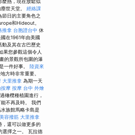
那麼熱，現在放鬆似
的塵世天堂。
經絡課
為節日的主要角色之
urope和Hideout。
絡推拿
台胞證台中
休
在1961年由美國
活動及其在古巴歷史
如果您參觀這個令人
畫的景觀所包圍的瀑
是一件好事。
陸資來
些地方時非常重要。
摩
大里推拿
為期一天
動按摩
按摩
台中 外燴
行通過橄欖種植園進行，
能不再及時。 我們
馬水族館馬略卡島是
美容撥筋
大里推拿
時，還可以做更多的
選擇之一。 瓦拉德