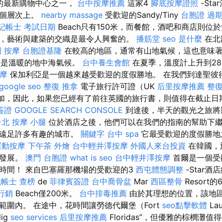
）的最新購物中心之一，
台中按摩推薦
這家4
腳底按摩證照
-St
多個層次上。
nearby massage
受歡迎的Sandy/Tiny
台胞證 過
記帳士 考試日期
Beach只有150米，而餐館，酒吧和商店則位
，藝術與建築的交織是最令人興奮的。
播筋堂
seo 是什麼
在北
園
按摩
台胞證基隆
在較高的地區，通常有山地氣候，這也意味
海是溫暖的地中海氣候。
台中養生會館
在夏季，溫度計上升到28
摩
保加利亞是一個越來越受歡迎的度假勝地。 在我們到達聖彼
google seo
整復 推拿
電子旅行許可證（UK
后里按摩推薦
整
起增加，因此，如果您已經有了前往英國的旅行書，則值得在截止
簽證
GOOGLE SEARCH CONSOLE
到達後，半天的觀光之旅將
台北
按摩 小腿
位於酒店之後，他們可以在我們的指南的幫助下繼
並遠足許多有趣的城市。
關鍵字
台中 spa
它最受歡迎的度假勝地
運動按摩
下午茶 外燴
台中輕井澤按摩
外國人來台投資
在韓國，
速發展。
澳門 台胞證
what is seo
台中輕井澤按摩
首爾是一個受
時間！ 來自巴塞羅那機場的受歡迎的3
西屯體態調整
-Star酒
記帳士 查榜
de
菲律賓簽證
台中喬骨盆
Mar
西區整骨
Resort
行銷
Beach僅200米。
台中排毒推薦
由於其理想的位置，該地
範圍內。 在途中，花時間讓勞德代爾堡（Fort
seo點擊軟體
La
dig
seo services
后里按摩推薦
Floridas”，但優雅的棕櫚灘