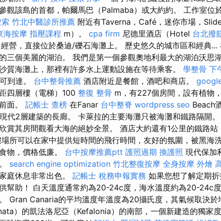
參觀該島的首都，帕爾馬巴（Palmaba）或大約約。 工作室位
搜索
竹北中醫診所推薦
附近有Taverna，Café，迷你市場，Slid
東海按摩
指壓課程
m）。
cpa firm
尼德里酒店（Hotel
台北撥
業中經營，直接位於桑迪/礫石海灘上。 歷史悠久的城市區和經典..
的三個美麗的湖泊。 我們是第一個參觀奧地利最大的湖泊沃思湖
沙質海灘上，那裡有許多水上運動設施在等待乘客。
學整骨
下
鐘即可到達。
台中整骨推薦
酒店附近是餐館，酒吧和商店。
googl
距四層樓（電梯）100
整復 整骨
m，有227個房間，設有植物
物前面。
記帳士 查榜
在Fanar
台中整脊
wordpress seo
Beac
，現代2層建築的長廊。 卡萊拉的主要海灘只被海灘和鐵路隔開。
欣賞其房間觀看大海的絕妙全景。 酒店大約還有1公里的鐵路站
假場所可以在家中提供短時間的飛行時間，友好的氛圍，被黑海
的食物，價格低廉。
台中按摩推薦ptt
護照過期
換護照
現代保加
所。
search engine optimization
竹北整復按摩
全身按摩
外燴 
於家庭休息非常出色。
記帳士 稅務申報實務
如果您想了解定期折
幫助！ 白天溫度通常約為20-24c度，海水溫度約為20-24c度
 Gran Canaria的平均溫度年溫度為20攝氏度，其氣候取決
onata）的凱法洛尼亞（Kefalonia）的南部，一個新建造的獨