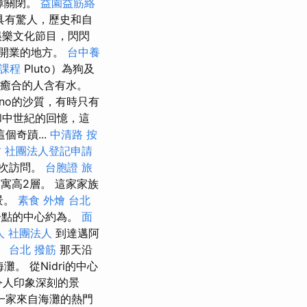
障關閉。
益園益筋絡
具有驚人，歷史和自
娛樂文化節目，閃閃
開業的地方。
台中養
課程
Pluto）為狗及
想要癒合的人含有水。
ymno的沙質，有時只有
和中世紀的回憶，這
奇蹟...
中清路 按
竹
社團法人登記申請
再次訪問。
台胞證 旅
寓高2層。 這家家族
景。
素食 外燴 台北
居點的中心約為。
面
人 社團法人
到達邁阿
。
台北 撥筋
那天沿
。 從Nidri的中心
令人印象深刻的景
一家來自海灘的熱門