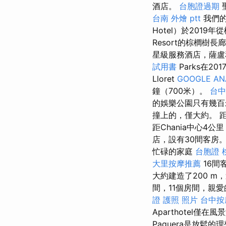
酒店。
台胞證過期
台南 外燴 ptt
我們的
Hotel）於201
Resort的棕櫚樹
星級服務酒店，薩盧和坎布
試用書
Parks在2
Lloret
GOOGLE AN
鐘（700米）。
台中
的娛樂公園只有幾百米
撞上的，僅大約。 
距Chania中心4
店，設有30間客房
忙碌的家庭
台胞證 
大里按摩推薦
16間
大約建造了200 m
間，11個房間，親愛
證 護照 照片
台中按
Aparthotel僅
Paguera是放鬆的