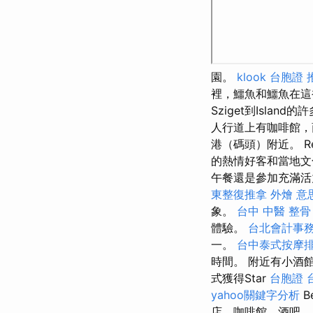
園。
klook 台胞證
裡，鱷魚和鱷魚在
Sziget到Island
人行道上有咖啡館，
港（碼頭）附近。 R
的熱情好客和當地文
午餐還是參加充滿活
東整復推拿
外燴 意
象。
台中 中醫 整骨
體驗。
台北會計事
一。
台中泰式按摩
時間。 附近有小酒
式獲得Star
台胞證 
yahoo關鍵字分析
B
店，咖啡館，酒吧。