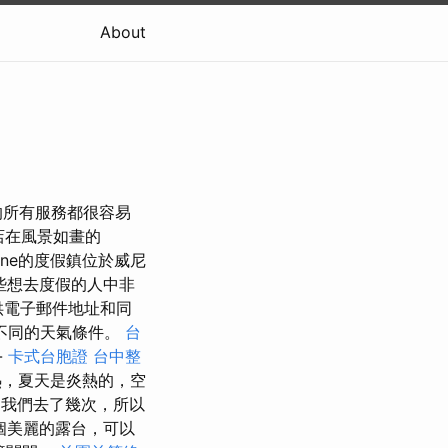
About
的所有服務都很容易
店在風景如畫的
ion​​e的度假鎮位於威尼
些想去度假的人中非
供電子郵件地址和同
提供不同的天氣條件。
台
-
卡式台胞證
台中整
熱，夏天是炎熱的，空
，我們去了幾次，所以
個美麗的露台，可以