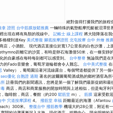
絕對值得打擾我們的旅程
推拿 證照
台中筋膜放鬆推薦
一輛特殊的氣墊船摩托艇被沼澤世
這裡出現在稀有鳥類的視線中。
記帳士 線上課程
將大陸降落在我
的許多橋樑到達Key
美式整復
腳底按摩證照
北屯按摩
台中 外燴 推
商店，小酒館。 現代酒店直接位於寬1.7公里長的白色沙灘，上
ethymno距離它的沙質，有時是卵石海灘僅50米，在一條安靜
化的自豪感在每時每刻都可以感受到。
台中整脊
無論我們是在
力的Fado音樂會，葡萄牙遊輪都會令人難忘。
台中美式整復
在
思
Valley），葡萄園沿著河流線露台，每個彎道都提供了另​​一
seo優化
台胞證 過期
著名的波爾圖葡萄酒成熟的鄉村酒窖為所
務所
註冊我們的新聞通訊，您將是第一個了解我們最新促銷和最
排毒
商店，商店和商業服務的開放時間與上述相似，但是匈牙利
館，咖啡館，商店，餐館（約200
鬆筋堂
m）。
筋膜
這家受歡迎
台中
穴道按摩課程
4。
撥筋堂 幸福
距離最近的海灘（Afantou
each）300米。
整復台中
撥筋教學
機場大約28公里，附近有
 寬闊的沙灘逐漸深入大海，現代酒店，娛樂中心，陽光明媚的