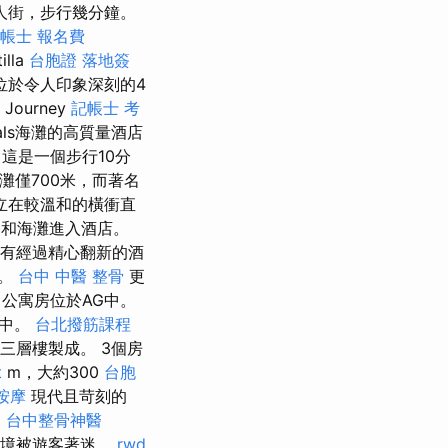
人街，步行幾分鐘。
帳士 報名費
illa
台胞證 落地簽
接位於令人印象深刻的4
Journey
記帳士 考
als海灘的高質量酒店
這是一個步行10分
灘僅700米，而著名
建立在較溫和的橫衝直
路和海灘進入酒店。
，擁有經過精心翻新的酒
）。
台中 中醫 整骨
更
p）公寓房位於AG中。
物中。
台北撥筋課程
三層樓製成。 3個房
t
m，大約300
台胞
按摩
現代且苛刻的
。
台中整骨神醫
環境被遊客著迷。
rwd