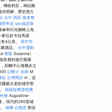
，傳統村莊，神話般
陽光明媚，歷史悠久
化
台中 西區 推拿整
護照申請
seo保證第
陽傘和日光躺椅上免
一家位於卡拉馬基
區只有4公里。
新竹市
推薦酒店。
台中運動
ta
整復
Susanna）
很容易到達巴塞羅
中，距離中心僅幾步之
00
記帳士 名師
M
優化 台灣用語
m，這
美國最古老的城市聖
宿。
經絡按摩課程費
 外燴
Augustine-
格，現代的285室城
為。
雄獅 台胞證
附近