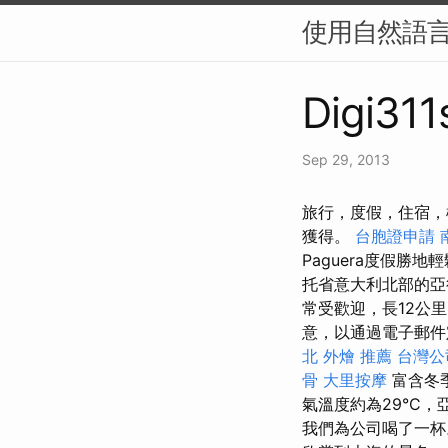
使用自然語言
Digi311
Sep 29, 2013
旅行，度假，住宿，
獲得。
台胞證申請
Paguera度假勝
托省意大利北部的
常受歡迎，長12公
意，以通過電子郵
北 外燴 推薦
台灣公
骨
大里按摩
富含冬
氣溫度約為29°C
我們為公司喝了一