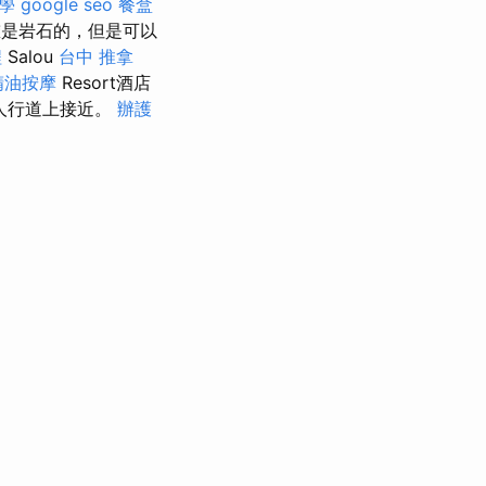
學
google seo
餐盒
是岩石的，但是可以
程
Salou
台中 推拿
精油按摩
Resort酒店
人行道上接近。
辦護