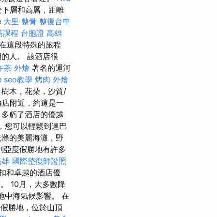
於下層和高層，距離
e
大里 整骨
整復台中
筋課程
台胞證 高雄
. 在這段特殊的旅程
的人。 該酒店很
午茶 外燴
著名的運河
e seo教學
烤肉 外燴
，樹木，花朵，沙質/
h酒店附近，約這是一
 多虧了酒店的優越
，您可以輕鬆到達巴
洗滌的美麗海灘，野
利亞度假勝地有許多
高雄
國際整復師證照
扣和卓越的酒店優
。 10月，大多數降
於地中海氣候影響。 在
家度假勝地，位於山頂