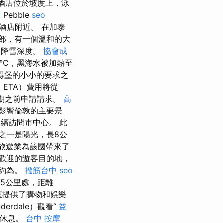
ar酒店位於坡度上，泳
期
Pebble
seo
於酒店附近。 在加泰
部，有一個溫和的大
著降雪深度。
協會成
°C，黑海水被加熱至
得堡的小小的要求之
復
ETA）費用將從
日期之前申請請求。
高
影響倫敦的主要景
續訪問市中心。 此
之一是陽光，長8公
旅遊業為該國帶來了
歡迎的遊客目的地，
店約為。
撥筋台中
seo
的65公里處，距離
區提供了購物和娛樂
uderdale）觀看“
益
值得休息。
台中 按摩