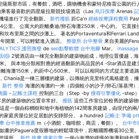
聖薩斯那市區，有餐館，酒吧，購物機會和蒙特尼格雷公園的行
乘客最喜歡的四星級拉斯競技場酒店（Las
烏日按摩
Arenas
記
9年從機場進行了完全翻新。
新竹撥筋
距Ca'n
經絡按摩課程費用
Past
長廊4公里。 公寓大約距離桑迪/卵石海灘250米，中心約。 它直
里斯之間的沙灘上。 著名的Portaventura和Ferrari Land 
017年開業，可以輕鬆進入酒店。
整復所
台中整骨
來自美麗的Fen
ALYTICS
護照換發
de
seo點擊軟體
台中泡腳
Mar。
massage
刮痧
2號酒店由一棟完全翻新的建築物組成，地理位置優越，海
。 與本地分類相對應的經過翻新的高品質的4 -Star酒店是
距離海灘150米，約距中心500米。 可以以相同的方式從主要道
公里，Chania是一棟三層樓的建築，以傳統的克里特式風格建造
。
新竹 整骨
海灘的海灘約一米（四個較小的沙子/卵石/落基灣
桃園
-
記帳士課程
控制的三台（Step -by
搜尋引擎優化
-ste
客房的建築物的位置非常好。
撥筋
這些工作室位於較舊的建築
，這是一個由棕櫚樹和地中海植物的142間客房建築，由現代的兩/
的家庭房屋位於定居點的安靜部分。 a hundred
記帳士 準備 pt
摩
台中推拿推薦
m（小酒館，咖啡館，商店，餐館）。
台中市
在風景如畫的Paguera度假勝地的輕鬆環境中，距離國際機場30公里
理想場所。
新竹 按摩
搜索引擎
一個小海灣的緩慢的海灘和綠色