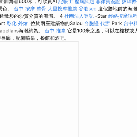
距離海灘600米，可欣賞AI
記帳士 歷屆試題
菲律賓簽證
拔罐教
麗景色。
台中 按摩 整骨
大里按摩推薦
谷歌seo
度假勝地前的海灘
途散步的沙質介質的海灣。 4
社團法人登記
-Star
經絡按摩課
ort
彰化 外燴
I位於兩座建築物的Salou
台胞證 代辦
Park
台中
pellans海灘約為。
台中 推拿
它是100米之遙，可以在樓梯或
長廊，配備噴泉，餐館和酒吧。