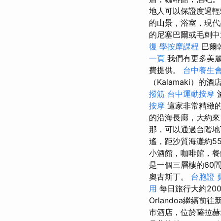
地人可以保證度過
的山景，浴室，現
的尼塞巴爾或毛刺中
復
學按摩課程
巴爾
一頁
我們有更多美麗
費提供。
台中養生
（Kalamaki）
撥筋
台中運動按摩
按摩
這家非常精緻的
的沿海長廊，大約
那，可以通過台階
遙，距沙質海灘約5
小酒館，咖啡館，
是一個三層樓的60
奧古斯丁。
台胞證 
用
每日旅行大約20
Orlandoa繼續
市酒店，位於薩拉赫