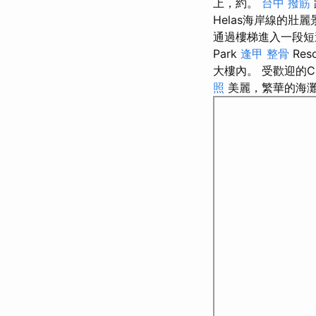
上，約。
台中 撥筋
Helas海岸線的壯
通過樓梯進入一段短
Park
逢甲 整骨
Res
大樓內。 受歡迎的Ca
照
美麗，繁華的海灘