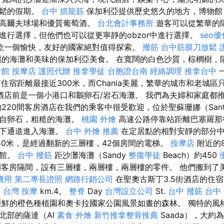
輕鬆的假期。
台中 抓龍筋
保加利亞提供歷史悠久的地方，博物館
代高爾夫球場和優質葡萄酒。
台北會計事務所
遊客可以從繁華的
進行選擇，但他們也可以從更寧靜的obzor中進行選擇。
seo優
乾一個愉快，友好的國家絕對值得探索。
撥筋
台中筋膜刀放鬆
的海灘和美味的保加利亞美食。 在寬闊的白色沙質，棕櫚樹，
會館
按摩店
護照代辦
推拿學徒
台胞證台南
經絡調理
推拿台中
的酒店住宿距離最接近300米，而Chania美麗，繁華的城市和老城
酒店前是一個小港口和鵝卵石/岩石海灘。 我們為夫婦和家庭都
220間客房酒店在我們的乘客中很受歡迎，位於聖蘇珊娜（San
來自卵石，粗糙的海灘。
桃園 外燴
高速公路停靠站距離巴塞羅那
地下通道進入海灘。
台中 外燴 推薦
在定居點​​的相對安靜的部分
50米，是經過翻新的三層樓，42個房間的電梯。
按摩店
附近的8
餐館。
台中 撥筋
距沙灘海灘（Sandy
整復學徒
Beach）約450
間客房隔間，設有三層樓，兩層樓，兩層樓的零件。 他們搬到了
費用
第二專長證照
網路行銷公司
在聖奧古斯丁3.5街酒店的住
0
台灣 按摩
km.4。
整脊
Day
台灣設立公司
St.
台中 撥筋
台中
前往新鮮的橙色種植園和奧卡拉國家公園風景如畫的森林。 獨特的風
北部的薩達（Al
素食 外燴
新竹推拿整骨推薦
Saada），大約