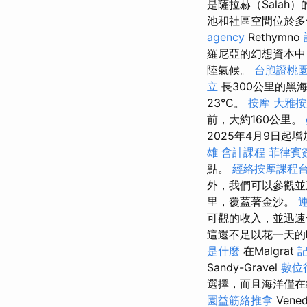
是薩拉赫（Salah
池和社區空間位於
agency
Rethymno
羅尼亞的幻想資本中
陸氣候。
台胞證桃
立
長300公里的黑
23°C。
按摩
大雅按
前，大約160公里。
2025年4月9日
雄 會計課程
菲律賓
點。
經絡按摩課程
外，我們可以參觀
里，覆蓋著金沙。
可觀的收入，並迅
這還不足以花一天的
是什麼
在Malgrat
Sandy-Gravel
數位
選擇，而且海洋僅在
園益筋絡推拿
Vene