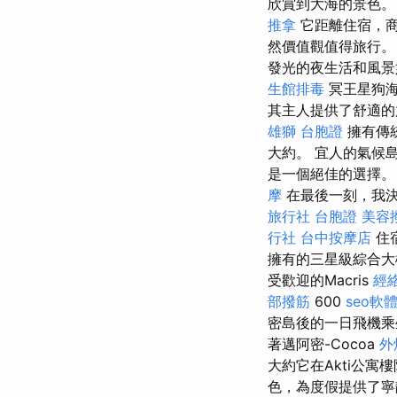
欣賞到大海的景色
推拿
它距離住宿，
然價值觀值得旅行。
發光的夜生活和風
生館排毒
冥王星狗海
其主人提供了舒適
雄獅 台胞證
擁有傳
大約。 宜人的氣候
是一個絕佳的選擇
摩
在最後一刻，我
旅行社 台胞證
美容
行社
台中按摩店
住
擁有的三星級綜合大
受歡迎的Macris
經
部撥筋
600
seo軟
密島後的一日飛機乘
著邁阿密-Cocoa
外
大約它在Akti公寓
色，為度假提供了