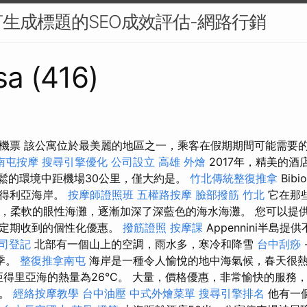
生成標題的SEO成效評估-網路行銷
sa (416)
機票 該公寓位於最美麗的地區之一，乘客在假期期間可能需要
南屯按摩
搜尋引擎優化
公司設立
高雄 外燴
2017年，精美的酒
地輕鬆的環境中距機場30公里，僅大約是。
竹北傳統整復推拿
Bib
亞得利亞海岸。
按摩師證照班
五權路按摩
臉部撥筋 竹北
它在那
里，柔軟的眼性海灘，逐漸加深了深藍色的海水海灘。 您可以提
件定期收到的個性化優惠。
撥筋證照
按摩課
Appennini半島
司登記
北部有一個山上的空調，雨水多，寒冷和降雪
台中刮痧
季。
整復推拿南屯
海岸是一種令人愉悅的地中海氣候，春天很
，亞得里亞海的熱量為26°C。 大量，價格優惠，非常愉快的服務
杯。
經絡按摩教學
台中油壓
中式外燴菜單
搜尋引擎排名
他有一