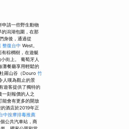
併申請一些野生動物
界的潟湖包圍，在那
們身後，通過從
薦
整復台中
West。
面有棕櫚樹，在遊艇
的小街上。 葡萄牙人
海灘餐廳享用輕鬆的
杜羅山谷（Douro
竹
個令人嘆為觀止的景
有遊客提供了獨特的
後一刻報價的人之
可能會有更多的開放
的酒店於2019年正
台中按摩排毒推薦
一個公共汽車站，商
天氣，國家公園和當