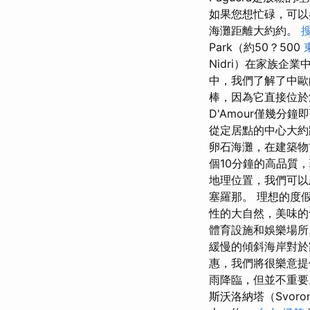
如果您想忙碌，可以
海灘距離大約約。
Park（約50？500
Nidri）在家族企
中，我們了解了中歐
棒，因為它直接位於
D'Amour僅幾分
從定居點的中心大約
卵石海灘，在建築
個10分鐘的高品質
地理位置，我們可以
塞羅那。 理想的度
性的大自然，美味
體育設施和娛樂場
緩慢的傾斜海岸對
惠，我們將很樂意提供
雨降臨，但並不重要。
斯沃洛納塔（Svor