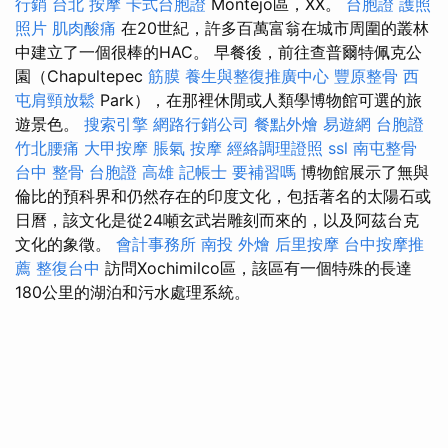
行銷
台北 按摩
卡式台胞證
Montejo區，XX。
台胞證 護照
照片
肌肉酸痛
在20世紀，許多百萬富翁在城市周圍的叢林
中建立了一個很棒的HAC。 早餐後，前往查普爾特佩克公
園（Chapultepec
筋膜
養生與整復推廣中心
豐原整骨
西
屯肩頸放鬆
Park），在那裡休閒或人類學博物館可選的旅
遊景色。
搜索引擎
網路行銷公司
餐點外燴
易遊網 台胞證
竹北腰痛
大甲按摩
脹氣 按摩
經絡調理證照
ssl
南屯整骨
台中 整骨
台胞證 高雄
記帳士 要補習嗎
博物館展示了無與
倫比的預科界和仍然存在的印度文化，包括著名的太陽石或
日曆，該文化是從24噸玄武岩雕刻而來的，以及阿茲台克
文化的象徵。
會計事務所
南投 外燴
后里按摩
台中按摩推
薦
整復台中
訪問Xochimilco區，該區有一個特殊的長達
180公里的湖泊和污水處理系統。