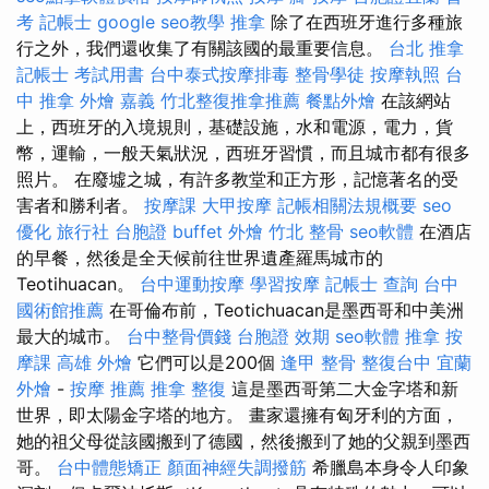
考 記帳士
google seo教學
推拿
除了在西班牙進行多種旅
行之外，我們還收集了有關該國的最重要信息。
台北 推拿
記帳士 考試用書
台中泰式按摩排毒
整骨學徒
按摩執照
台
中 推拿
外燴 嘉義
竹北整復推拿推薦
餐點外燴
在該網站
上，西班牙的入境規則，基礎設施，水和電源，電力，貨
幣，運輸，一般天氣狀況，西班牙習慣，而且城市都有很多
照片。 在廢墟之城，有許多教堂和正方形，記憶著名的受
害者和勝利者。
按摩課
大甲按摩
記帳相關法規概要
seo
優化
旅行社 台胞證
buffet 外燴
竹北 整骨
seo軟體
在酒店
的早餐，然後是全天候前往世界遺產羅馬城市的
Teotihuacan。
台中運動按摩
學習按摩
記帳士 查詢
台中
國術館推薦
在哥倫布前，Teotichuacan是墨西哥和中美洲
最大的城市。
台中整骨價錢
台胞證 效期
seo軟體
推拿
按
摩課
高雄 外燴
它們可以是200個
逢甲 整骨
整復台中
宜蘭
外燴
-
按摩 推薦
推拿 整復
這是墨西哥第二大金字塔和新
世界，即太陽金字塔的地方。 畫家還擁有匈牙利的方面，
她的祖父母從該國搬到了德國，然後搬到了她的父親到墨西
哥。
台中體態矯正
顏面神經失調撥筋
希臘島本身令人印象