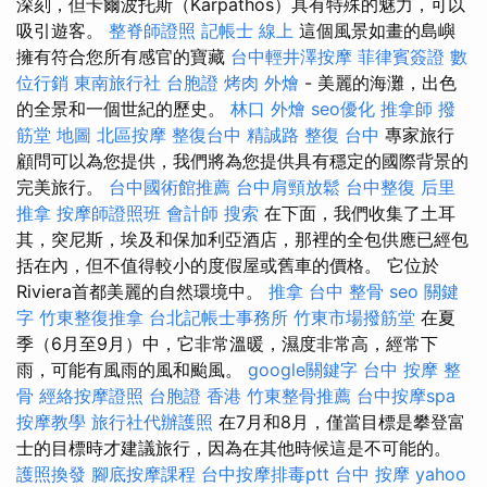
深刻，但卡爾波托斯（Karpathos）具有特殊的魅力，可以
吸引遊客。
整脊師證照
記帳士 線上
這個風景如畫的島嶼
擁有符合您所有感官的寶藏
台中輕井澤按摩
菲律賓簽證
數
位行銷
東南旅行社 台胞證
烤肉 外燴
- 美麗的海灘，出色
的全景和一個世紀的歷史。
林口 外燴
seo優化
推拿師
撥
筋堂 地圖
北區按摩
整復台中
精誠路 整復 台中
專家旅行
顧問可以為您提供，我們將為您提供具有穩定的國際背景的
完美旅行。
台中國術館推薦
台中肩頸放鬆
台中整復
后里
推拿
按摩師證照班
會計師
搜索
在下面，我們收集了土耳
其，突尼斯，埃及和保加利亞酒店，那裡的全包供應已經包
括在內，但不值得較小的度假屋或舊車的價格。 它位於
Riviera首都美麗的自然環境中。
推拿
台中 整骨
seo 關鍵
字
竹東整復推拿
台北記帳士事務所
竹東市場撥筋堂
在夏
季（6月至9月）中，它非常溫暖，濕度非常高，經常下
雨，可能有風雨的風和颱風。
google關鍵字
台中 按摩 整
骨
經絡按摩證照
台胞證 香港
竹東整骨推薦
台中按摩spa
按摩教學
旅行社代辦護照
在7月和8月，僅當目標是攀登富
士的目標時才建議旅行，因為在其他時候這是不可能的。
護照換發
腳底按摩課程
台中按摩排毒ptt
台中 按摩
yahoo