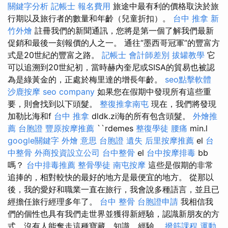
關鍵字分析
記帳士 報名費用
旅途中最有利的價格取決於旅
行期以及旅行者的數量和年齡（兒童折扣）。
台中 推拿
新
竹外燴
註冊我們的新聞通訊，您將是第一個了解我們最新
促銷和最後一刻報價的人之一。 通往“墨西哥冠軍”的豐富方
式是20世紀的豐富之路。
記帳士 會計師差別
拔罐教學
它
可以追溯到20世紀初，當時赫內奎尼或SISA的貿易也被認
為是綠黃金的，正處於梅里達的增長年齡。
seo點擊軟體
沙鹿按摩
seo company
如果您在假期中發現所有這些重
要，則會找到以下頭髮。
整復推拿南屯
現在，我們將發現
加勒比海和f
台中 推拿
dldk.zi海的所有包含頭髮。
外燴推
薦
台胞證
豐原按摩推薦
``rdemes
整復學徒
腰痛
min.l
google關鍵字
外燴 意思
台胞證 遺失
后里按摩推薦
el
台
中整骨
外商投資設立公司
台中整骨
el
台中按摩排毒
bb
嗎？
台中排毒推薦
整骨學徒
南屯按摩
這些是假期的非常
追捧的，相對較快的最好的地方是最便宜的地方。 從那以
後，我的愛好和職業一直在旅行，我會說多種語言，並且已
經擔任旅行經理多年了。
台中 整骨
台胞證申請
我相信我
們的個性也具有我們走世界並獲得新經驗，認識新朋友的方
式，沒有人能奪走這種寶藏，知識，經驗。
撥筋課程
運動