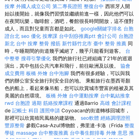
按摩
外國人成立公司
第二專長證照
整復台中
西班牙人開
始以後開始，就像我們習慣並繼續前進一樣，因此他們可以
在夜間玩樂，咖啡館，酒吧，餐館很長時間開放，這不僅對
成人，而且對兒童而言都是如此。
google關鍵字排名
台胞
證台北
seo 優化
按摩課
台中刮痧推薦ptt
會計公司
台胞證
新北
台中 按摩 整骨
撥筋 新竹縣竹北市
臺中 整骨 推薦
同
時，午睡期間的街道幾乎滅絕了，幾乎只能看到遊客。
台
中整脊
搜尋引擎優化
我們的旅行社已經組織了21年的巡迴
演出，其中包括公共汽車和飛行，前往歐洲及以後。
協會
成立費用
板橋 外燴
台中泡腳
我們有很多經驗，可以與我
們的辦公室安全旅行到安全目的地。 乘船旅行在墨西哥顏
色的船上，看起來像吊船，您可以欣賞城市豐富的植被及其
美麗的自然環境。
板橋 外燴
台中運動按摩
台中氣結推拿
rwd
台胞證 過期
筋絡按摩課程
通過Barrio
高雄 會計課程
de
記帳士 科目
護照申請
Coyoacan的街道轉移回城市，
那裡可以欣賞殖民風格的建築物。
seo軟體
經絡調理證照
豐原整骨
參觀Casa-Azul博物館，弗里達·卡洛（Frida
整復
學徒
massage
台中整復推薦
台中養生館排毒
外燴 意思
推