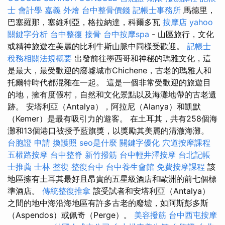
士 會計學
嘉義 外燴
台中整骨價錢
記帳士事務所
馬德里，
巴塞羅那，塞維利亞，格拉納達，科爾多瓦
按摩店
yahoo
關鍵字分析
台中整復
接骨
台中按摩spa
- 山區旅行，文化
或精神旅遊在美麗的比利牛斯山脈中同樣受歡迎。
記帳士
稅務相關法規概要
出發前往墨西哥和神秘的瑪雅文化，這
是最大，最受歡迎的廢墟城市Chichene，古老的瑪雅人和
托爾特時代都混雜在一起。 這是一個非常受歡迎的旅遊目
的地，擁有度假村，自然和文化景點以及海灘地帶的古老遺
跡。 安塔利亞（Antalya），阿拉尼（Alanya）和凱默
（Kemer）是最有吸引力的遊客。 在土耳其，共有258個海
灘和13個港口被授予藍旗獎，以獎勵其美麗的清澈海灘。
台胞證 申請
換護照
seo是什麼
關鍵字優化
穴道按摩課程
五權路按摩
台中整脊
新竹撥筋
台中輕井澤按摩
台北記帳
士推薦
士林 整復
整復台中
台中養生會館
免費按摩課程
該
地區擁有土耳其最好且昂貴的五星級酒店和歐洲的前七個標
準酒店。
傳統整復推拿
該受試者和安塔利亞（Antalya）
之間的地中海沿海地區有許多古老的廢墟，如阿斯彭多斯
（Aspendos）或佩奇（Perge）。
美容撥筋
台中西屯按摩