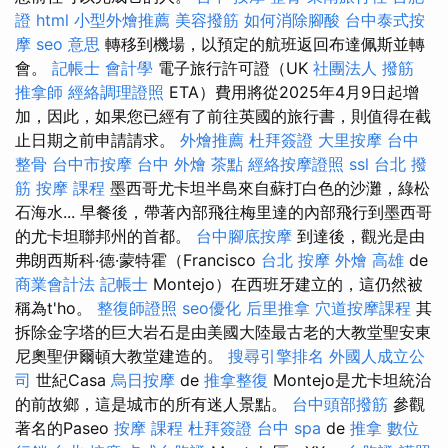
證
html
小型外燴推薦
美容撥筋
如何消除腳酸
台中泰式按
摩
seo 意思
轉移到機場，以預定的航班返回布達佩斯並轉
會。
記帳士 會計學
電子旅行許可證（UK
社團法人
撥筋
推拿師
經絡調理證照
ETA）費用將從2025年4月9日起增
加，因此，如果您已經有了前往英國的旅行書，則值得在截
止日期之前申請請求。
外燴推薦
杜拜簽證
大里按摩
台中
整骨
台中市按摩
台中 外燴 茶點
經絡按摩證照
ssl
台北 撥
筋
按摩 課程
墨西哥尤卡坦半島來自蘇打白色的沙灘，綠松
石海水... 早餐後，帶著內部飛往梅里達的內部飛行到墨西哥
的尤卡坦聯邦州的首都。
台中腳底按摩
到達後，觀光是由
弗朗西斯科·德·蒙特霍（Francisco
台北 按摩
外燴 高雄
de
商業會計法 記帳士
Montejo）在西班牙建立的，這仍然被
稱為t'ho。
整復師證照
seo優化
后里推拿
穴道按摩課程
其
拆除金字塔的巨大岩石是由美國大陸最古老的大教堂聖安東
尼奧聖伊爾頓大教堂建造的​​。
搜尋引擎排名
外國人成立公
司
世紀Casa
烏日按摩
de
推拿整復
Montejo是尤卡坦統治
的前故鄉，這是城市的所有迷人景點。
台中頭部撥筋
參觀
著名的Paseo
按摩 課程
杜拜簽證
台中 spa
de
推拿
數位