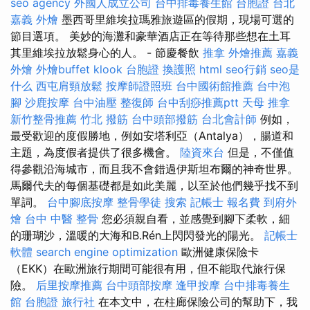
seo agency
外國人成立公司
台中排毒養生館
台胞證 台北
嘉義 外燴
墨西哥里維埃拉瑪雅旅遊區的假期，現場可選的
節目選項。 美妙的海灘和豪華酒店正在等待那些想在土耳
其里維埃拉放鬆身心的人。 - 節慶餐飲
推拿
外燴推薦
嘉義
外燴
外燴buffet
klook 台胞證
換護照
html
seo行銷
seo是
什么
西屯肩頸放鬆
按摩師證照班
台中國術館推薦
台中泡
腳
沙鹿按摩
台中油壓
整復師
台中刮痧推薦ptt
天母 推拿
新竹整骨推薦
竹北 撥筋
台中頭部撥筋
台北會計師
例如，
最受歡迎的度假勝地，例如安塔利亞（Antalya），腸道和
主題，為度假者提供了很多機會。
陸資來台
但是，不僅值
得參觀沿海城市，而且我不會錯過伊斯坦布爾的神奇世界。
馬爾代夫的每個基礎都是如此美麗，以至於他們幾乎找不到
單詞。
台中腳底按摩
整骨學徒
搜索
記帳士 報名費
到府外
燴
台中 中醫 整骨
您必須親自看，並感覺到腳下柔軟，細
的珊瑚沙，溫暖的大海和B.Rén上閃閃發光的陽光。
記帳士
軟體
search engine optimization
歐洲健康保險卡
（EKK）在歐洲旅行期間可能很有用，但不能取代旅行保
險。
后里按摩推薦
台中頭部按摩
逢甲按摩
台中排毒養生
館
台胞證 旅行社
在本文中，在柱廊保險公司的幫助下，我