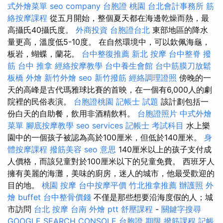
式外燴菜單
seo company
台胞證 桃園
台北會計事務所
筋
絡按摩課程
從五月開始，整個夏天都在海邊乾燥而熱，最
高攝氏40攝氏度。
外商投資
台胞證台北
東部地區的降水
量更高，溫度低5-10度。 在自然環境中，可以欽佩海龜，
板岩，蝴蝶，蘭花。
台中整復推薦
新北 按摩
台中整脊
撥
筋
台中 推拿
經絡按摩教學
台中養生會館
台中筋膜刀放鬆
板橋 外燴
新竹外燴
seo
新竹撥筋
經絡調理證照
傍晚的一
天的高峰是古代瑪雅球比賽的首映，在一個有6,000人的劇
院裡的民俗表演。
台胞證桃園
記帳士 試題
該計劃包括一
份白天的自助餐，飲用非酒精飲料。
台胞證照片
中式外燴
菜單
腳底按摩教學
seo services
記帳士 考試科目
水上樂
園中的一個孩子被認為高於100厘米，但低於140厘米。
身
體按摩課程
撥筋美容
seo 意思
140厘米以上的孩子支付成
人價格，而該兒童對於100厘米以下的兒童免費。 西班牙人
擁有美麗的海灘，美味的廚房，迷人的城市，他最受歡迎的
目的地。
桃園 按摩
台中按摩平價
竹北推拿推薦
辦護照
外
燴 buffet
台中整骨價錢
不僅是那些想要沿海度假的人；城
市訪問
台北 按摩
台南 外燴 ptt
舒壓課程
-
關鍵字搜尋
GOOGLE SEARCH CONSOLE
台胞證 期限
撥筋課程
記帳