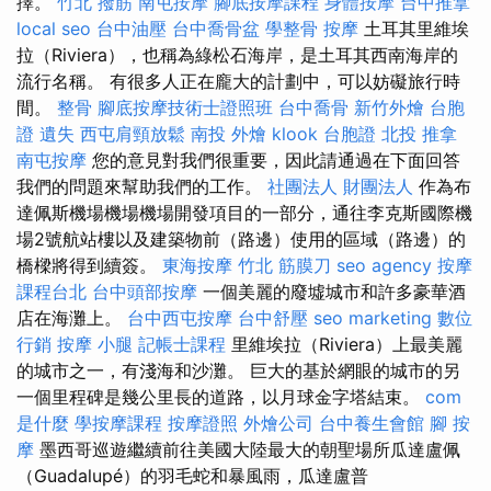
擇。
竹北 撥筋
南屯按摩
腳底按摩課程
身體按摩
台中推拿
local seo
台中油壓
台中喬骨盆
學整骨
按摩
土耳其里維埃
拉（Riviera），也稱為綠松石海岸，是土耳其西南海岸的
流行名稱。 有很多人正在龐大的計劃中，可以妨礙旅行時
間。
整骨
腳底按摩技術士證照班
台中喬骨
新竹外燴
台胞
證 遺失
西屯肩頸放鬆
南投 外燴
klook 台胞證
北投 推拿
南屯按摩
您的意見對我們很重要，因此請通過在下面回答
我們的問題來幫助我們的工作。
社團法人 財團法人
作為布
達佩斯機場機場機場開發項目的一部分，通往李克斯國際機
場2號航站樓以及建築物前（路邊）使用的區域（路邊）的
橋樑將得到續簽。
東海按摩
竹北 筋膜刀
seo agency
按摩
課程台北
台中頭部按摩
一個美麗的廢墟城市和許多豪華酒
店在海灘上。
台中西屯按摩
台中舒壓
seo marketing
數位
行銷
按摩 小腿
記帳士課程
里維埃拉（Riviera）上最美麗
的城市之一，有淺海和沙灘。 巨大的基於網眼的城市的另
一個里程碑是幾公里長的道路，以月球金字塔結束。
com
是什麼
學按摩課程
按摩證照
外燴公司
台中養生會館
腳 按
摩
墨西哥巡遊繼續前往美國大陸最大的朝聖場所瓜達盧佩
（Guadalupé）的羽毛蛇和暴風雨，瓜達盧普