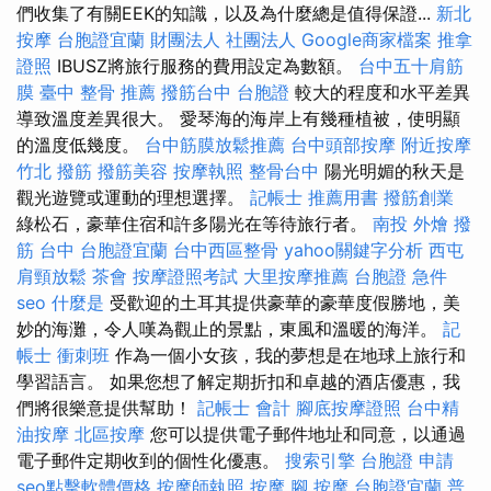
們收集了有關EEK的知識，以及為什麼總是值得保證...
新北
按摩
台胞證宜蘭
財團法人 社團法人
Google商家檔案
推拿
證照
IBUSZ將旅行服務的費用設定為數額。
台中五十肩筋
膜
臺中 整骨 推薦
撥筋台中
台胞證
較大的程度和水平差異
導致溫度差異很大。 愛琴海的海岸上有幾種植被，使明顯
的溫度低幾度。
台中筋膜放鬆推薦
台中頭部按摩
附近按摩
竹北 撥筋
撥筋美容
按摩執照
整骨台中
陽光明媚的秋天是
觀光遊覽或運動的理想選擇。
記帳士 推薦用書
撥筋創業
綠松石，豪華住宿和許多陽光在等待旅行者。
南投 外燴
撥
筋 台中
台胞證宜蘭
台中西區整骨
yahoo關鍵字分析
西屯
肩頸放鬆
茶會
按摩證照考試
大里按摩推薦
台胞證 急件
seo
什麼是
受歡迎的土耳其提供豪華的豪華度假勝地，美
妙的海灘，令人嘆為觀止的景點，東風和溫暖的海洋。
記
帳士 衝刺班
作為一個小女孩，我的夢想是在地球上旅行和
學習語言。 如果您想了解定期折扣和卓越的酒店優惠，我
們將很樂意提供幫助！
記帳士 會計
腳底按摩證照
台中精
油按摩
北區按摩
您可以提供電子郵件地址和同意，以通過
電子郵件定期收到的個性化優惠。
搜索引擎
台胞證 申請
seo點擊軟體價格
按摩師執照
按摩
腳 按摩
台胞證宜蘭
普