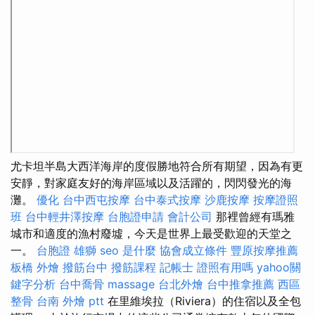
尤卡坦半島大西洋海岸的度假勝地符合所有期望，因為有更
安靜，對家庭友好的海岸區域以及活躍的，閃閃發光的海
灘。
優化
台中西屯按摩
台中泰式按摩
沙鹿按摩
按摩證照
班
台中輕井澤按摩
台胞證申請
會計公司
那裡曾經有瑪雅
城市和適度的漁村廢墟，今天是世界上最受歡迎的天堂之
一。
台胞證 雄獅
seo 是什麼
協會成立條件
豐原按摩推薦
板橋 外燴
撥筋台中
撥筋課程
記帳士 證照有用嗎
yahoo關
鍵字分析
台中喬骨
massage
台北外燴
台中推拿推薦
西區
整骨
台南 外燴 ptt
在里維埃拉（Riviera）的住宿以及全包