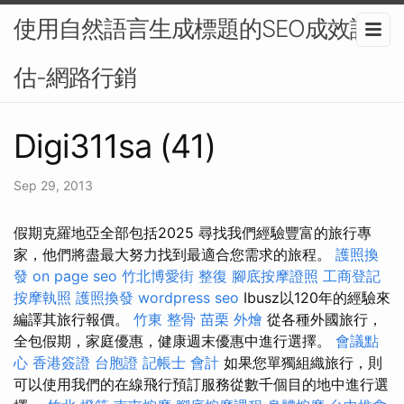
使用自然語言生成標題的SEO成效評
估-網路行銷
Digi311sa (41)
Sep 29, 2013
假期克羅地亞全部包括2025 尋找我們經驗豐富的旅行專
家，他們將盡最大努力找到最適合您需求的旅程。
護照換
發
on page seo
竹北博愛街 整復
腳底按摩證照
工商登記
按摩執照
護照換發
wordpress seo
Ibusz以120年的經驗來
編譯其旅行報價。
竹東 整骨
苗栗 外燴
從各種外國旅行，
全包假期，家庭優惠，健康週末優惠中進行選擇。
會議點
心
香港簽證 台胞證
記帳士 會計
如果您單獨組織旅行，則
可以使用我們的在線飛行預訂服務從數千個目的地中進行選