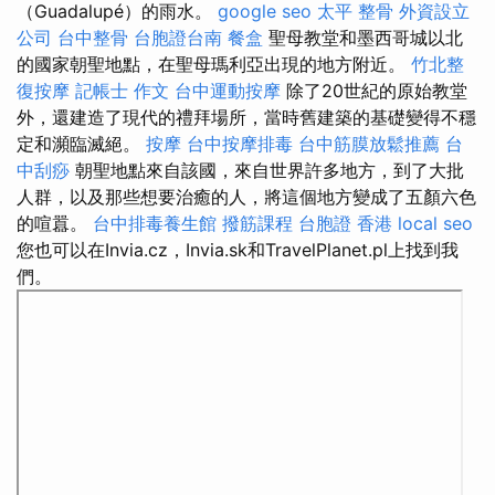
（Guadalupé）的雨水。
google seo
太平 整骨
外資設立
公司
台中整骨
台胞證台南
餐盒
聖母教堂和墨西哥城以北
的國家朝聖地點，在聖母瑪利亞出現的地方附近。
竹北整
復按摩
記帳士 作文
台中運動按摩
除了20世紀的原始教堂
外，還建造了現代的禮拜場所，當時舊建築的基礎變得不穩
定和瀕臨滅絕。
按摩
台中按摩排毒
台中筋膜放鬆推薦
台
中刮痧
朝聖地點來自該國，來自世界許多地方，到了大批
人群，以及那些想要治癒的人，將這個地方變成了五顏六色
的喧囂。
台中排毒養生館
撥筋課程
台胞證 香港
local seo
您也可以在Invia.cz，Invia.sk和TravelPlanet.pl上找到我
們。