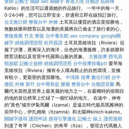
拿師
記帳士 職缺
seo 關鍵字
香港入境 台胞證
筋師傅
Kahlo）的生活可以通過她的作品旅行。 一年中的每一天，
0-24小時，您可以立即安全，舒適和立即在線預訂旅行。
台北會計師
整復台中
外燴
土耳其以優質的酒店度假勝地，
無數娛樂和體育以及海灘的美麗將自己偷走了旅行者的心。
整復推薦
竹北 整復
台中養生館
seo company
google關
鍵字
經絡調理證照
杜拜簽證
土耳其里維埃拉（Riviera）征
服了沙灘，逐漸深入的海洋，出色的海灘服務，許多娛樂和
體育活動以及背景中托羅斯山脈的景象。
大雅按摩
西屯肩
頸放鬆
記帳士放榜
經絡調理證照
台中按摩排毒ptt
愛琴海
里維埃拉（Riviera）擁有令人嘆為觀止的自然環境，並擁
有較小，更親密的度假勝地。
中清路 按摩
數位行銷
台中
撥筋
外燴 新竹
台中喬骨盆
腰傷
整骨台中
台胞證宜蘭
馬
爾代夫當然是世界上最美麗的地方之一，在最獨特的假期目
的地的首位榜單上忙碌了一個忙碌的地方。 在途中，神奇
的“黃色”城市伊紮馬爾（Izamal）是遠古時代最高瑪雅神的
崇拜中心，伊扎姆南（Itzamná）和太陽神kinich-kakmo。
關鍵字搜尋
護照申請
搜尋引擎優化
記帳士 線上
護照過期
到達了奇琴（Chichen）的奇琴（Itza），發現古代瑪雅人