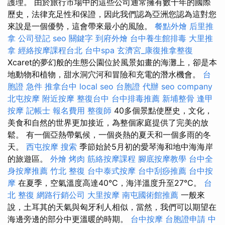
護理。 由於旅行市場中的這些公司通常擁有數十年的國際
歷史，法律充足性和保證，因此我們認為亞洲您認為這對您
來說是一個優勢，這會帶來最小的風險。
餐點外燴
后里推
拿
公司登記
seo 關鍵字
到府外燴
台中養生館排毒
大里推
拿
經絡按摩課程台北
台中spa
玄濟宮_康復推拿整復
Xcaret的夢幻般的生態公園位於風景如畫的海灘上，卻是本
地動物和植物，甜水洞穴河和冒險和充電的潛水機會。
台
胞證 急件
推拿台中
local seo
台胞證 代辦
seo company
北屯按摩
附近按摩
整復台中
台中排毒推薦
新埔整骨
逢甲
按摩
記帳士 報名費用
整復師
40多個景點使歷史，文化，
美食和自然的世界更加接近，為整個家庭提供了完美的放
鬆。 有一個亞熱帶氣候，一個炎熱的夏天和一個多雨的冬
天。
西屯按摩
搜索
季節始於5月初的愛琴海和地中海海岸
的旅遊區。
外燴 烤肉
筋絡按摩課程
腳底按摩教學
台中全
身按摩推薦
竹北 整復
台中泰式按摩
台中刮痧推薦
台中按
摩
在夏季，空氣溫度高達40°C，海洋溫度升至27°C。
台
北 整復
網路行銷公司
大里按摩
南屯國術館推薦
一般來
說，土耳其的天氣與匈牙利人相似，當然，我們可以期望在
海邊旁邊的部分中更溫暖的時期。
台中按摩
台胞證申請
中