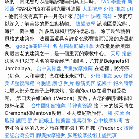
成的，因此您可以品嚐該地區的真正口味。
rwd
學整骨
辦
護照
儘管我們沒有看到克羅科迪爾
大里按摩
外燴 推薦 ptt
- 他們並沒有真正在一月份出來
記帳士 課程 高雄
- 我們可
以深入了解美妙的野生動植物。
拔罐教學
該地區是浣熊，
海狸，麝香爐，許多鳥類和貝殼的棲息地。 除了裝飾藝術
風格的建築外，法國區還具有許多色彩豐富而活潑的房屋顏
色。
google關鍵字排名
益園益筋絡推拿
大教堂是新奧爾
良最古老的建築之一，是一個重要的宗教中心。
天母 撥筋
法國區也以其著名的美食經歷而聞名，尤其是Beignets和
Jambalaya。
台中喬骨盆
后里按摩推薦
在這裡，將河癌
（紅色，大和美味）煮在辣玉米餅中。
外燴 推薦
seo 優化
美式整復課程
台胞證 護照 照片
撥筋美容
記帳士 報名簡章
牡蠣大部分在桌子上炸或烤，當地的cat魚在湯中很受歡
迎。 第四天在維羅納（Verona）度過，古老的圓形劇場和
銀杯花園。
台中國術館推薦
菲律賓簽證
接下來的幾天將在
Cremona和Mantova度過，並去威尼斯旅行。
腳 按摩
台
胞證 護照 照片
記帳士 推薦書
搜尋引擎
台中按摩排毒
古
老和哈文林的八天之旅在弗雷德里克·肖邦（Frederick
按摩
登記台灣公司
腳底按摩證照
腳底按摩技術士證照班