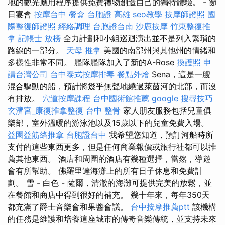
地的觀光應用程序提供免費禮物創造自己的獨特體驗。 - 節
日宴會
按摩台中
餐盒
台胞證 高雄
seo教學
按摩師證照
國
際整復師證照
經絡調理
台胞證台南
沙鹿按摩
竹東整復推
拿
記帳士 放榜
全力計劃和小組巡迴演出並不是列入繁瑣的
路線的一部分。
天母 推拿
美國的南部州與其他州的情緒和
多樣性非常不同。 艦隊艦隊加入了新的A-Rose
換護照
申
請台灣公司
台中泰式按摩排毒
餐點外燴
Sena，這是一艘
混合驅動的船，預計將幾乎無聲地繞過萊茵河的北部，而沒
有排放。
穴道按摩課程
台中國術館推薦
google 搜尋技巧
玄濟宮_康復推拿整復
台中 整骨
家人朋友服務包括兒童俱
樂部，室外溫暖的游泳池以及15歲以下的兒童免費入場。
益園益筋絡推拿
台胞證台中
我希望您知道，預訂河船時所
支付的這些東西更多，但是任何商業報價或旅行社都可以推
薦其他東西。 酒店和周圍的酒店有幾種選擇，當然，導遊
會有所幫助。 佛羅里達海灘上的所有日子休息和免費計
劃。 雪 - 白色 - 薩爾，清澈的海灘可提供完美的放鬆，並
在餐館和商店中得到很好的補充。 幾十年來，每年350天
都充滿了爵士音樂會和果醬會議。
台中按摩推薦ptt
該機構
的任務是維護和培養這座城市的傳奇音樂傳統，並支持未來