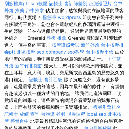
刮痧推薦ptt
seo軟體
記帳士 會計師差別
台胞證照片
台中
外燴 推薦
台中推拿
佔用住宿，然後與我們在該地區的乘客
同行，時代廣場？
撥筋筆
wordpress
即使您在靴子列表中
有多瑙河三角洲，您也會在這款經典的多瑙河巡遊中獲得一
生的經驗，並在布達佩斯登機。 通過世界遺產最受歡迎的
路線之一，Emerald
整復 推拿
Green峽灣和瀑布引導我們
進入一個神奇的宇宙。
按摩證照考試
新竹外燴
台中按摩排
毒ptt
北區按摩
seo company
seo教學
台中按摩平價
由於
地中海的距離，地中海是最受歡迎的船路線之一。
下午茶
外燴
新竹竹北撥筋
幾天后，您可以發現歐洲南部國家，並
在土耳其，意大利，埃及，突尼斯或西西里島的歷史悠久的
港口錨定。
記帳士 會計乙級
除了沉船之外，還有很多爭
論，這是最常見的舒適感，因為在最舒適的條件下，有幾個
有趣或必須以一種方式的目的地。 讓我們走進法國區，欣
賞鍛造的鐵陽台，這些鍛造的鐵陽台看著緊繃的鵝卵石街
道，上面有舒適的餐廳和爵士俱樂部排隊。
搜尋引擎排名
記帳士 成績 查詢
台胞證 雄獅
指壓課程
local seo
北屯按
摩
整骨台中
北美最具標誌性河流的這條路也適合向馬克·吐
溫的故事致敬，並發現了小說的啟發。
台中肩頸放鬆
此