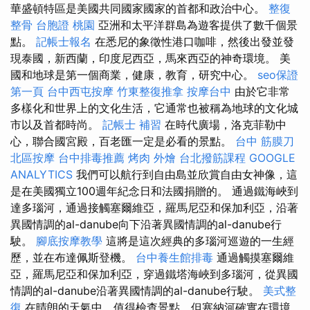
華盛頓特區是美國共同國家國家的首都和政治中心。
整復
整骨
台胞證 桃園
亞洲和太平洋群島為遊客提供了數千個景
點。
記帳士報名
在悉尼的象徵性港口咖啡，然後出發並發
現泰國，新西蘭，印度尼西亞，馬來西亞的神奇環境。 美
國和地球是第一個商業，健康，教育，研究中心。
seo保證
第一頁
台中西屯按摩
竹東整復推拿
按摩台中
由於它非常
多樣化和世界上的文化生活，它通常也被稱為地球的文化城
市以及首都時尚。
記帳士 補習
在時代廣場，洛克菲勒中
心，聯合國宮殿，百老匯一定是必看的景點。
台中 筋膜刀
北區按摩
台中排毒推薦
烤肉 外燴
台北撥筋課程
GOOGLE
ANALYTICS
我們可以航行到自由島並欣賞自由女神像，這
是在美國獨立100週年紀念日和法國捐贈的。 通過鐵海峽到
達多瑙河，通過接觸塞爾維亞，羅馬尼亞和保加利亞，沿著
異國情調的al-danube向下沿著異國情調的al-danube行
駛。
腳底按摩教學
這將是這次經典的多瑙河巡遊的一生經
歷，並在布達佩斯登機。
台中養生館排毒
通過觸摸塞爾維
亞，羅馬尼亞和保加利亞，穿過鐵塔海峽到多瑙河，從異國
情調的al-danube沿著異國情調的al-danube行駛。
美式整
復
在晴朗的天氣中，值得檢查景點，但塞納河確實在環境