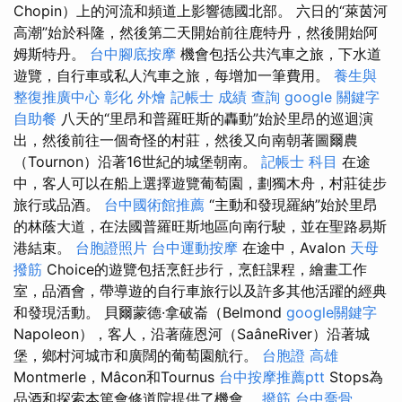
Chopin）上的河流和頻道上影響德國北部。 六日的“萊茵河
高潮”始於科隆，然後第二天開始前往鹿特丹，然後開始阿
姆斯特丹。
台中腳底按摩
機會包括公共汽車之旅，下水道
遊覽，自行車或私人汽車之旅，每增加一筆費用。
養生與
整復推廣中心
彰化 外燴
記帳士 成績 查詢
google 關鍵字
自助餐
八天的“里昂和普羅旺斯的轟動”始於里昂的巡迴演
出，然後前往一個奇怪的村莊，然後又向南朝著圖爾農
（Tournon）沿著16世紀的城堡朝南。
記帳士 科目
在途
中，客人可以在船上選擇遊覽葡萄園，劃獨木舟，村莊徒步
旅行或品酒。
台中國術館推薦
“主動和發現羅納”始於里昂
的林蔭大道，在法國普羅旺斯地區向南行駛，並在聖路易斯
港結束。
台胞證照片
台中運動按摩
在途中，Avalon
天母
撥筋
Choice的遊覽包括烹飪步行，烹飪課程，繪畫工作
室，品酒會，帶導遊的自行車旅行以及許多其他活躍的經典
和發現活動。 貝爾蒙德·拿破崙（Belmond
google關鍵字
Napoleon），客人，沿著薩恩河（SaâneRiver）沿著城
堡，鄉村河城市和廣闊的葡萄園航行。
台胞證 高雄
Montmerle，Mâcon和Tournus
台中按摩推薦ptt
Stops為
品酒和探索本篤會修道院提供了機會。
撥筋
台中喬骨