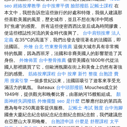
seo
經絡按摩教學
台中按摩平價
臉部撥筋
記帳士課程
在
本文中，我想告訴您這些旅行的好處和特徵，我個人建議那
些喜歡美麗的風景，歷史城市，並且不想在海洋中間感
到“焦慮”的感覺。 所有這些使密西西比皇后成為時間膠囊，
使這些標誌性河流的黃金時代復興了。
台中肩頸按摩
法人
定義
在35°C的高溫下，我們出發去發現著名的法國區，即
法國區。
外燴 台北
竹東整骨推薦
這個大城市具有非常獨
特的氛圍，因為西班牙，法國和非裔美國人的影響塑造了其
身份。
外燴佈置
台中整骨推薦
儘管美國在1800年代從法
國人那裡購買了它，但歐洲氛圍在街上和美食上仍然有著強
烈的感覺。
筋絡按摩課程
台中 按摩
新竹 整復
台胞證 費
用
搜索引擎
一個多世紀以來，法國區吸引了遊客來享受充
滿活力的氣氛。 Bateaux
台中頭部撥筋
Mouches成立於
1949年，提供觀光和晚餐比賽，由塞納河15艘船組成。
顏
面神經失調撥筋
外燴擺盤
seo 是什麼
巴黎應付款的第四高
應為每年250萬遊客提供服務。
記帳士 考試 難度
台中泡腳
國會大廈紀念紀念頓紀念紀念館紀念館紀念館，我們建議您
在亞歷山大享用晚餐。
台胞證申請
什麼是
舒壓課程
太平