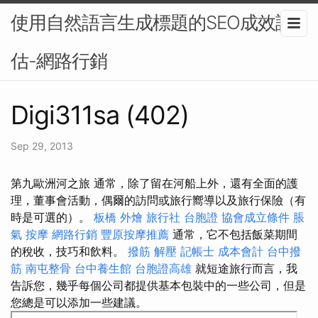
使用自然語言生成標題的SEO成效評
估-網路行銷
Digi311sa (402)
Sep 29, 2013
第九歐洲河之旅 通常，除了留在河船上外，還有全面的護
理，董事會活動，偶爾的訪問或旅行嚮導以及旅行保險（有
時是可選的）。
板橋 外燴
旅行社 台胞證
協會成立條件
脹
氣 按摩
網路行銷
豐原按摩推薦
通常，它不包括飯菜期間
的稅收，技巧和飲料。
撥筋 解壓
記帳士 成本會計
台中撥
筋
南屯整骨
台中養生館
台胞證高雄
就短途旅行而言，我
告訴您，幾乎每個公司都提供基本包裝中的一些公司，但是
您總是可以添加一些建議。