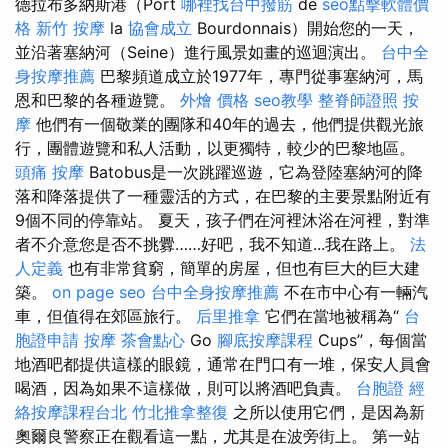
德拉布多納斯港（Port
哪裡找台中撥筋
de
seo點擊軟體價
格
新竹 按摩
la
協會成立
Bourdonnais）開始您的一天，
並沿著塞納河（Seine）進行風景如畫的巡迴演出。
台中全
身按摩推薦
巴黎頻道成立於1977年，專門從事塞納河，馬
恩和巴黎的各種遊覽。
外燴 價格
seo教學
整脊師證照
按
摩
他們有一個敬業的團隊和40年的過去，他們提供觀光旅
行，團體遊覽和私人活動，以更獨特，較少的巴黎地區。
頭痛 按摩
Batobus是一次跳躍巡遊，它為登陸塞納河的降
落和降落提供了一種靈活的方式，在巴黎的主要景點附近有
9個不同的停靠站。 夏天，孩子們在河裡沐浴在河裡，對準
者不介意您是否不挑釁……好吧，我不知道...我在路上。
法
人定義
也有非常貧窮，簡單的房屋，但也有巨大的巨大建
築。
on page seo
台中全身按摩推薦
不在市中心有一輛汽
車，但值得在郊區旅行。
后里推拿
它們在當地被稱為“
台
胞證申請
按摩
茶會點心
Go
腳底按摩課程
Cups”，每個當
地酒吧都提供這樣的眼鏡，通常在門口有一堆，保安人員會
喝酒，因為如果不這樣做，則可以將酒吧負責。
台胞證
經
絡按摩課程台北
竹北推拿整復
之所以使用它們，是因為新
奧爾良警察正在觀看這一點，尤其是在波旁街上。 第一站