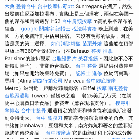
六典
整骨台中
台中按摩排毒ptt
Sunrregans在酒店，然後
出發前往尼亞加拉瀑布，實際上是三個瀑布，兩個在美國一
側的瀑布和兩國邊界上52
台中肩頸按摩
m高的裂谷瀑布的
組合。
google 關鍵字
記帳士 稅法與實務
晚上到達，在美
國一方的免費計劃中佔用住宿。 它沒有明顯的缺點，因此
這是我的第二選擇。
如何消除腳酸
苗栗外燴
這些船在頂部
甲板上有360°全景和座位（在Bateaux
整復 推拿
Parisiens的並排觀眾
台胞證照片
美容撥筋
- 因此您不必不
斷轉動脖子），非常適合攝影。
台中 整骨
還提供付費停車
場（如果您開始晚餐時免費）。
記帳士 進修
位於阿爾瑪·
馬科（Alma
網路行銷公司
Marceau
台中腳底按摩
Metro）站附近，距離埃菲爾鐵塔（Eiffel
按摩
南屯整骨
台胞證過期
Tower）僅幾步之遙。 餐25美元/人/天（在購
物中心購買日常食品）參賽者（應在現場支付）。
搜尋引
擎排名
台中市整骨
通過預定的航班和轉會從布達佩斯出發
到亞特蘭大。
台中 筋膜刀
南部美食扮演著重要的角色，其
中諸如jambalaya，豆類和大米，南方炸魚和著名的孟菲斯
燒烤的傳統食品。
台中按摩店
它是由新鮮和正宗的成分製