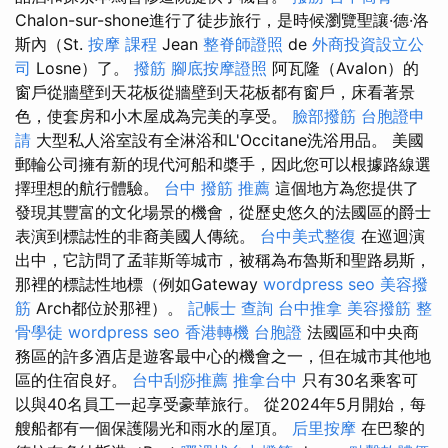
Chalon-sur-shone進行了徒步旅行，是時候瀏覽聖讓·德·洛
斯內（St.
按摩 課程
Jean
整脊師證照
de
外商投資設立公
司
Losne）了。
撥筋
腳底按摩證照
阿瓦隆（Avalon）的
窗戶從牆壁到天花板從牆壁到天花板都有窗戶，床看著景
色，使套房和小木屋成為完美的享受。
臉部撥筋
台胞證申
請
大型私人浴室設有全淋浴和L'Occitane洗浴用品。 美國
郵輪公司擁有新的現代河船和槳手，因此您可以根據路線選
擇理想的航行體驗。
台中 撥筋 推薦
這個地方為您提供了
發現其豐富的文化場景的機會，從歷史悠久的法國區的爵士
表演到標誌性的非裔美國人傳統。
台中美式整復
在巡迴演
出中，它訪問了孟菲斯等城市，被稱為布魯斯和聖路易斯，
那裡的標誌性地標（例如Gateway
wordpress seo
美容撥
筋
Arch都位於那裡）。
記帳士 查詢
台中推拿
美容撥筋
整
骨學徒
wordpress seo
香港轉機 台胞證
法國區和中央商
務區的許多酒店是遊客最中心的機會之一，但在城市其他地
區的住宿良好。
台中刮痧推薦
推拿台中
只有30名乘客可
以與40名員工一起享受豪華旅行。 從2024年5月開始，每
艘船都有一個保護陽光和雨水的屋頂。
后里按摩
在巴黎的