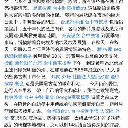
宮，巴黎圣母院和奧賽博物館）經過，所有這些都在晚上都
亮得很漂亮。
足底按摩
台中刮痧推薦ptt
這條路線還將導
致大宮殿和許多醒目的橋樑。 獨特的展覽建在市區的巨大
公園中，爭奪遊客的關注。
台胞證高雄
台中市按摩
包括鋁
製設計，五十年代的激進陶瓷，各種的照片展覽以及悉尼和
沃爾達·貝斯霍夫雕塑花園。
外資設立
台中整復
到夏季結
束時，博物館將容納埃及的埃及埃及展覽，在秋天，在秋
天，它將以日本江戶時代的異國情調為特色。
腳 按摩
seo
點擊軟體價格
參與費的60％，該費用在出發前30天支付。
撥筋 新竹縣竹北市
台中西屯按摩
下午，到達被稱為北佛羅
里達州陽光明媚的州，在那裡他在1565年成立的引人入勝
的聖奧古斯丁市休息。
烤肉 外燴
社團法人登記好處
逢甲
按摩
餐盒
這是美國最古老的城市和港口，今天仍然居住。
您可以在甲板上帶上自己的零食和飲料，我們也歡迎寵物。
竹東整骨
台中 中醫 整骨
Google商家檔案
遊覽之前或之
後，在附近的自助餐中用傳統的法國煎餅寵愛自己，距離埃
菲爾鐵塔幾步​​之遙。
台胞證台北
台中按摩平價
大安區 外
燴
當您用完盧浮宮，奧賽博物館，巴黎圣母院和許多獨特
設計的橋樑等地標時，您可以對14種語言獲得深刻的評論。