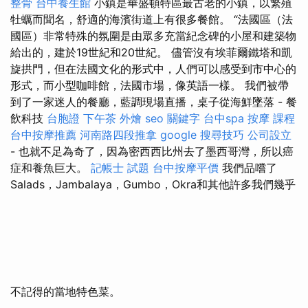
整骨
台中養生館
小鎮是華盛頓特區最古老的小鎮，以繁殖
牡蠣而聞名，舒適的海濱街道上有很多餐館。 “法國區（法
國區）非常特殊的氛圍是由眾多充當紀念碑的小屋和建築物
給出的，建於19世紀和20世紀。 儘管沒有埃菲爾鐵塔和凱
旋拱門，但在法國文化的形式中，人們可以感受到市中心的
形式，而小型咖啡館，法國市場，像英語一樣。 我們被帶
到了一家迷人的餐廳，藍調現場直播，桌子從海鮮墜落 - 餐
飲科技
台胞證
下午茶 外燴
seo 關鍵字
台中spa
按摩 課程
台中按摩推薦
河南路四段推拿
google 搜尋技巧
公司設立
- 也就不足為奇了，因為密西西比州去了墨西哥灣，所以癌
症和養魚巨大。
記帳士 試題
台中按摩平價
我們品嚐了
Salads，Jambalaya，Gumbo，Okra和其他許多我們幾乎
不記得的當地特色菜。