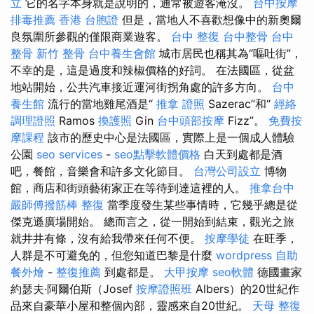
立
它的名字本身就是說明的，通常被遊客淹沒。
台中按摩
排毒推薦
香港 台胞證
但是，當地人不喜歡想像中的新奧爾
良氛圍所參觀的僅限商業遊客。
台中 整復
台中整骨
台中
整骨
新竹 整骨
台中養生會館
城市居民也稱其為“嘔吐街”，
不幸的是，這是過度和辣椒價格的好詞。 在法國區，從盆
地站開始，公共汽車接近運河街拐角處的許多方向。
台中
養生館
流行的當地雞尾酒是“
推拿 證照
Sazerac”和“
經絡
調理證照
Ramos
換護照
Gin
台中頭部按摩
Fizz”。
免費按
摩課程
該市的歷史中心是法國區，實際上是一個成人體驗
公園
seo services
-
seo點擊軟體價格
白天到處都是酒
吧，餐館，音樂會和許多文化節目。
台灣公司設立
博物
館，商店和街頭藝術家正在等待到達這裡的人。
推拿台中
嚴師傅撥筋棒
整復
當季度發生某些事情時，它幾乎總是從
傑克遜廣場開始。 總而言之，從一開始到結束，觀光之旅
就井井有條，沒有給我帶來任何不便。
按摩學徒
在旺季，
人群是不可避免的，但您知道巴黎是什麼
wordpress
自助
餐外燴
-
整復推薦
到處都是。
大甲按摩
seo軟體
德國畫家
約瑟夫·阿爾伯斯（Josef
按摩證照班
Albers）的20世紀作
品來自豪華小屋和整個內部，靈感來自20世紀。
天母 整復