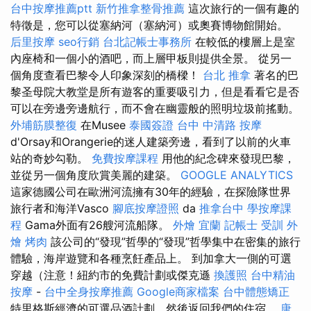
台中按摩推薦ptt
新竹推拿整骨推薦
這次旅行的一個有趣的
特徵是，您可以從塞納河（塞納河）或奧賽博物館開始。
后里按摩
seo行銷
台北記帳士事務所
在較低的樓層上是室
內座椅和一個小的酒吧，而上層甲板則提供全景。 從另一
個角度查看巴黎令人印象深刻的橋樑！
台北 推拿
著名的巴
黎圣母院大教堂是所有遊客的重要吸引力，但是看看它是否
可以在旁邊旁邊航行，而不會在幽靈般的照明垃圾前搖動。
外埔筋膜整復
在Musee
泰國簽證
台中 中清路 按摩
d'Orsay和Orangerie的迷人建築旁邊，看到了以前的火車
站的奇妙勾勒。
免費按摩課程
用他的紀念碑來發現巴黎，
並從另一個角度欣賞美麗的建築。
GOOGLE ANALYTICS
這家德國公司在歐洲河流擁有30年的經驗，在探險隊世界
旅行者和海洋Vasco
腳底按摩證照
da
推拿台中
學按摩課
程
Gama外面有26艘河流船隊。
外燴 宜蘭
記帳士 受訓
外
燴 烤肉
該公司的“發現”哲學的“發現”哲學集中在密集的旅行
體驗，海岸遊覽和各種烹飪產品上。 到加拿大一側的可選
穿越（注意！紐約市的免費計劃或傑克遜
換護照
台中精油
按摩
-
台中全身按摩推薦
Google商家檔案
台中體態矯正
特里格斯經濟的可選品酒計劃，然後返回我們的住宿。
唐