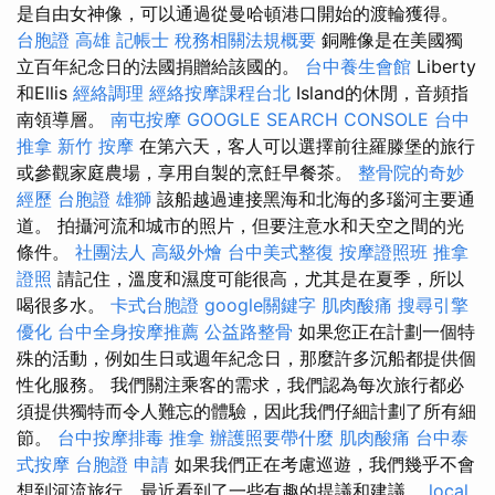
是自由女神像，可以通過從曼哈頓港口開始的渡輪獲得。
台胞證 高雄
記帳士 稅務相關法規概要
銅雕像是在美國獨
立百年紀念日的法國捐贈給該國的。
台中養生會館
Liberty
和Ellis
經絡調理
經絡按摩課程台北
Island的休閒，音頻指
南領導層。
南屯按摩
GOOGLE SEARCH CONSOLE
台中
推拿
新竹 按摩
在第六天，客人可以選擇前往羅滕堡的旅行
或參觀家庭農場，享用自製的烹飪早餐茶。
整骨院的奇妙
經歷
台胞證 雄獅
該船越過連接黑海和北海的多瑙河主要通
道。 拍攝河流和城市的照片，但要注意水和天空之間的光
條件。
社團法人
高級外燴
台中美式整復
按摩證照班
推拿
證照
請記住，溫度和濕度可能很高，尤其是在夏季，所以
喝很多水。
卡式台胞證
google關鍵字
肌肉酸痛
搜尋引擎
優化
台中全身按摩推薦
公益路整骨
如果您正在計劃一個特
殊的活動，例如生日或週年紀念日，那麼許多沉船都提供個
性化服務。 我們關注乘客的需求，我們認為每次旅行都必
須提供獨特而令人難忘的體驗，因此我們仔細計劃了所有細
節。
台中按摩排毒
推拿
辦護照要帶什麼
肌肉酸痛
台中泰
式按摩
台胞證 申請
如果我們正在考慮巡遊，我們幾乎不會
想到河流旅行，最近看到了一些有趣的提議和建議。
local