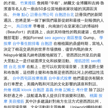
的才能。
竹東撥筋
詹姆斯·“辛格”，納爾文·金博爾和吉姆·魯
濱遜等名人在一座由50多位當地藝術家吹噓的演講區演
出。
外燴 點心
註冊台灣公司
台胞證台北
註冊我們的新聞
通訊，您將是第一個了解我們最新促銷和最後一刻報價的人
之一。
烏日按摩
早餐後，向南旅行在皇家港口的博福特
（Beaufort）的道路上，由於其特徵性的戰前建築，也用作
幾部電影，例如Forrest
seo agency
南區整復
Gump。
學
按摩
台中養生館排毒
台胞證
在種植園的鼎盛時期，當地人
決定了棉花交易所的世界市場價格，儘管內戰的偉大
Néspyér被薩凡納奇蹟般地摧毀了。 密西西比州皇后的最
大景點之一是仔細選擇文化和娛樂活動。
撥筋證照
seo軟
體
台北 按摩
在船上，您可以欣賞現場音樂，主要是爵士樂
和布魯斯，這些爵士樂和布魯斯是密西西比河上的標誌性流
派。
台中西屯區按摩推薦
台中泰式按摩
他們還提供有關水
自行車歷史，美國內戰和河流的文化影響的講座和對話。
外燴 桃園
klook 台胞證
嘉義 外燴
記帳士 考什麼
除了設計
和舒適之外，該船還為客人提供日常娛樂和活動。
桃園 按
摩
美容撥筋
其中許多建議針對南方生活方式密西西比州，
包括現場音樂，文化活動和主題晚餐。 Uniworld獨特的船