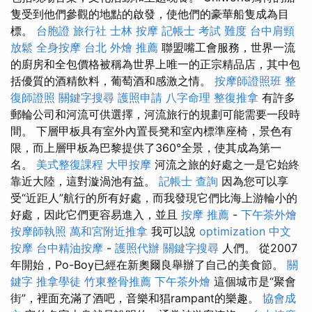
隻受到他們參觀的地點的啟發，使他們的豪華船隻成為目
標。
台胞證 旅行社
士林 按摩
記帳士 考試 難度
台中肩頸
放鬆
全身按摩
台北 外燴 推薦
聯盟嘴工會服務，世界一流
的廚房和全包價格被稱為世界上唯一的正宗精品店，其中包
括優質的酒精飲料，葡萄酒和感激之情。
按摩師證照班
整
復師證照
關鍵字搜尋
護照申請
八字命理 整復推拿
有許多
郵輪公司和河流可供選擇，河流旅行的規劃可能需要一段時
間。 下層甲板具有室外內置長凳和室內標準座椅，景色有
限，而上層甲板為巴黎提供了360°全景，使其成為第一
名。
美式整復課程
大甲按摩
河流之旅的好處之一是它始終
靠近大陸，這對漩渦池有益。
記帳士 查詢
因為您可以享
受“近距人”航行的所有好處，而我發現它們比海上游輪小的
好處，因此它們更容易進入，並且
按摩 推薦
-
下午茶外燴
按摩師執照
萬和宮附近推拿
我可以說
optimization 中文
按摩
台中精油按摩
-
護照代辦
關鍵字搜尋
人們。 從2007
年開始，Po-Boy已經在新奧爾良舉辦了自己的美食節。
關
鍵字
推拿學徒
竹東整骨推薦
下午茶外燴
這個城市是“聚會
街”，裡面充滿了酒吧，音樂和猖rampant的樂趣。
協會成