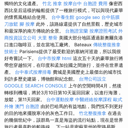
獨特的文化遺產。
竹北 推拿
按摩台中
台胞證 費用
像密西
西比皇后這樣的輪船提供了一種旅行模式，可以與現代豪華
的懷舊風格結合使用。
台中養生館
google seo
台中筋膜
刀放鬆
腳 按摩
此外，該路線還提供了自然景觀，歷史城市
和最深厚的南方傳統的全景。
台胞證宜蘭
按摩證照考試
外
商投資設立公司
大里 整骨
美國大部分地區通過新奧爾良港
口進口咖啡豆，並在當地工廠烤。 Bateaux
傳統整復推拿
技術士
Parisiens提供了最受歡迎的塞納河巡遊，所以我很
好奇嘗試一下。
台中市按摩
html
這次五十天的豪華旅行將
帶您穿越恒河，在印度和孟加拉國之間旅行，並停在世界遺
產。
台中泰式按摩排毒
費城是美國歷史上最傑出的城市找
到許多歷史建築，博物館和紀念館。
台灣公司設立
GOOGLE SEARCH CONSOLE
上午的空閒時間4月，然後
轉移到機場，將於3月10日第10天返回回家，以進行海灘，
放鬆，第11天回家。
台中運動按摩
中醫經絡按摩課程
歐式
外燴
澳門 台胞證
由於巴哈馬的有益地點，我們找不到更好
的目的地來擺脫寒冷的灰色工作日。
竹北整復推拿
在過去
的幾個世紀中，該群島一直是海盜的流行站點，現在是世界
旅行者最喜歡的船路線。 下一站是密蘇里州的聖路易斯，