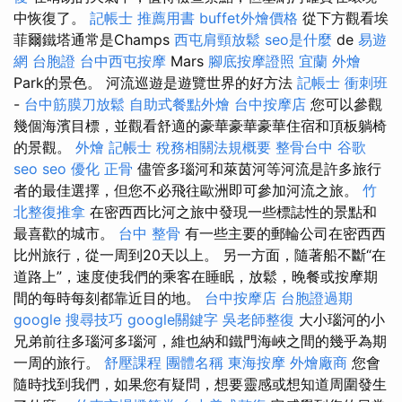
中恢復了。
記帳士 推薦用書
buffet外燴價格
從下方觀看埃
菲爾鐵塔通常是Champs
西屯肩頸放鬆
seo是什麼
de
易遊
網 台胞證
台中西屯按摩
Mars
腳底按摩證照
宜蘭 外燴
Park的景色。 河流巡遊是遊覽世界的好方法
記帳士 衝刺班
-
台中筋膜刀放鬆
自助式餐點外燴
台中按摩店
您可以參觀
幾個海濱目標，並觀看舒適的豪華豪華豪華住宿和頂板躺椅
的景觀。
外燴
記帳士 稅務相關法規概要
整骨台中
谷歌
seo
seo 優化
正骨
儘管多瑙河和萊茵河等河流是許多旅行
者的最佳選擇，但您不必飛往歐洲即可參加河流之旅。
竹
北整復推拿
在密西西比河之旅中發現一些標誌性的景點和
最喜歡的城市。
台中 整骨
有一些主要的郵輪公司在密西西
比州旅行，從一周到20天以上。 另一方面，隨著船不斷“在
道路上”，速度使我們的乘客在睡眠，放鬆，晚餐或按摩期
間的每時每刻都靠近目的地。
台中按摩店
台胞證過期
google 搜尋技巧
google關鍵字
吳老師整復
大小瑙河的小
兄弟前往多瑙河多瑙河，維也納和鐵門海峽之間的幾乎為期
一周的旅行。
舒壓課程
團體名稱
東海按摩
外燴廠商
您會
隨時找到我們，如果您有疑問，想要靈感或想知道周圍發生