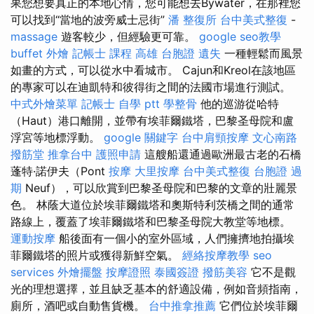
果您想要真正的本地心情，您可能想去Bywater，在那裡您
可以找到“當地的波旁威士忌街”
潘 整復所
台中美式整復
-
massage
遊客較少，但經驗更可靠。
google seo教學
buffet 外燴
記帳士 課程 高雄
台胞證 遺失
一種輕鬆而風景
如畫的方式，可以從水中看城市。 Cajun和Kreol在該地區
的專家可以在迪凱特和彼得街之間的法國市場進行測試。
中式外燴菜單
記帳士 自學 ptt
學整骨
他的巡游從哈特
（Haut）港口離開，並帶有埃菲爾鐵塔，巴黎圣母院和盧
浮宮等地標浮動。
google 關鍵字
台中肩頸按摩
文心南路
撥筋堂
推拿台中
護照申請
這艘船還通過歐洲最古老的石橋
蓬特·諾伊夫（Pont
按摩
大里按摩
台中美式整復
台胞證 過
期
Neuf），可以欣賞到巴黎圣母院和巴黎的文章的壯麗景
色。 林蔭大道位於埃菲爾鐵塔和奧斯特利茨橋之間的通常
路線上，覆蓋了埃菲爾鐵塔和巴黎圣母院大教堂等地標。
運動按摩
船後面有一個小的室外區域，人們擁擠地拍攝埃
菲爾鐵塔的照片或獲得新鮮空氣。
經絡按摩教學
seo
services
外燴擺盤
按摩證照
泰國簽證
撥筋美容
它不是觀
光的理想選擇，並且缺乏基本的舒適設備，例如音頻指南，
廁所，酒吧或自動售貨機。
台中推拿推薦
它們位於埃菲爾