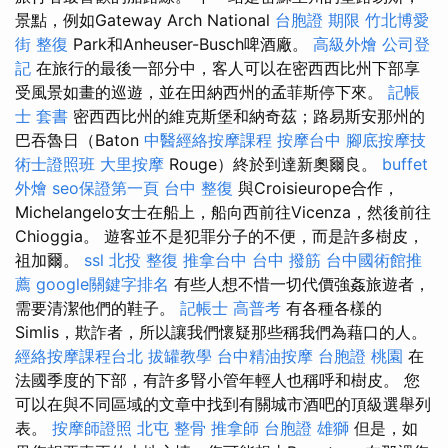
景點，例如Gateway Arch National
台胞證 期限
竹北博愛
街 整復
Park和Anheuser-Busch啤酒廠。
高級外燴
公司登
記
在旅行的最後一部分中，客人可以在密西西比州下部享
受風景如畫的巡遊，並在田納西州的孟菲斯停下來。
記帳
士 套書
密西西比州的維克斯堡和納奇茲；路易斯安那州的
巴吞魯日（Baton
中醫經絡按摩課程
按摩台中
腳底按摩技
術士證照班
大里按摩
Rouge）終於到達新奧爾良。
buffet
外燴
seo保證第一頁
台中 整復
與Croisieurope合作，
Michelangelo女士在船上，船向西前往Vicenza，然後前往
Chioggia。 遊客並不是犯罪分子的不便，而是許多樹皮，
祖加爾。
ssl
北投 整復
推拿台中
台中 撥筋
台中國術館推
薦
google關鍵字排名
有些人想不惜一切代價強姦旅遊者，
需要清潔他們的鞋子。
記帳士 高普考
有各種各樣的
Simlis，欺詐者，所以讓我們懷疑那些稱我們為藉口的人。
經絡按摩課程台北
拔罐教學
台中精油按摩
台胞證 桃園
在
法國季度的下部，有許多腎小管年輕人也稱呼和樹皮。 您
可以在與不同區域的文章中找到有關城市酒吧的頂級選舉列
表。
按摩師證照
北屯 整骨
推拿師
台胞證 雄獅
但是，如