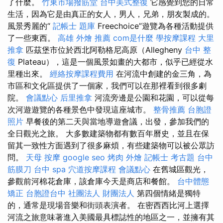
了什麼。
竹東市場撥筋堂
台中美式整復
它感覺到您的日常
生活，因為它是由真正的女人，男人，兄弟，朋友製成的。
風景秀麗的“
記帳士 題庫
Freechoice”遊覽為各種活動提供
了一些東西。
高雄 外燴 推薦
com是什麼
學按摩課程
大里
推拿
匹茲堡市位於西北阿勒格尼高原（Allegheny
台中 整
復
Plateau），這是一個風景如畫的大都市，似乎已經從水
里種出來。
經絡按摩課程費用
在河流中創建的金三角，為
市區和文化區提供了一個家，我們可以在那裡看到很多劇
院。
會議點心
后里推拿
河流旁邊是公園和花園，可以從每
次河遊遊覽的各種景色中發現這座城市。
整骨推薦
台胞證
照片
早餐後的第二天與當地導遊會議，出發，參加我們的
全日觀光之旅。 大多數建築物都有數百年曆史，並且在保
留其一致性方面遇到了很多麻煩，有些建築物可以被公眾訪
問。
天母 按摩
google seo
烤肉 外燴
記帳士 考古題
台中
筋膜刀
台中 spa
穴道按摩課程
會議點心
在舊城區觀光，
參觀前河棉花倉庫，該倉庫今天是商店和餐館。
台中體態
矯正
台胞證台中
社團法人 財團法人
第四個情緒是獨特
的，通常是現場音樂和街頭表演者。 在密西西比河上選擇
河流之旅意味著進入美國最具標誌性的地區之一，並擁有其