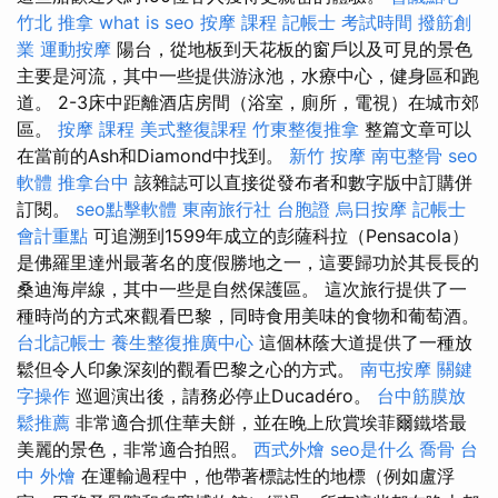
竹北 推拿
what is seo
按摩 課程
記帳士 考試時間
撥筋創
業
運動按摩
陽台，從地板到天花板的窗戶以及可見的景色
主要是河流，其中一些提供游泳池，水療中心，健身區和跑
道。 2-3床中距離酒店房間（浴室，廁所，電視）在城市郊
區。
按摩 課程
美式整復課程
竹東整復推拿
整篇文章可以
在當前的Ash和Diamond中找到。
新竹 按摩
南屯整骨
seo
軟體
推拿台中
該雜誌可以直接從發布者和數字版中訂購併
訂閱。
seo點擊軟體
東南旅行社 台胞證
烏日按摩
記帳士
會計重點
可追溯到1599年成立的彭薩科拉（Pensacola）
是佛羅里達州最著名的度假勝地之一，這要歸功於其長長的
桑迪海岸線，其中一些是自然保護區。 這次旅行提供了一
種時尚的方式來觀看巴黎，同時食用美味的食物和葡萄酒。
台北記帳士
養生整復推廣中心
這個林蔭大道提供了一種放
鬆但令人印象深刻的觀看巴黎之心的方式。
南屯按摩
關鍵
字操作
巡迴演出後，請務必停止Ducadéro。
台中筋膜放
鬆推薦
非常適合抓住華夫餅，並在晚上欣賞埃菲爾鐵塔最
美麗的景色，非常適合拍照。
西式外燴
seo是什么
喬骨
台
中 外燴
在運輸過程中，他帶著標誌性的地標（例如盧浮