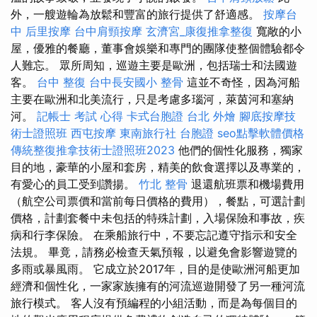
外，一艘遊輪為放鬆和豐富的旅行提供了舒適感。
按摩台
中
后里按摩
台中肩頸按摩
玄濟宮_康復推拿整復
寬敞的小
屋，優雅的餐廳，董事會娛樂和專門的團隊使整個體驗都令
人難忘。 眾所周知，巡遊主要是歐洲，包括瑞士和法國遊
客。
台中 整復
台中長安國小 整骨
這並不奇怪，因為河船
主要在歐洲和北美流行，只是考慮多瑙河，萊茵河和塞納
河。
記帳士 考試 心得
卡式台胞證
台北 外燴
腳底按摩技
術士證照班
西屯按摩
東南旅行社 台胞證
seo點擊軟體價格
傳統整復推拿技術士證照班2023
他們的個性化服務，獨家
目的地，豪華的小屋和套房，精美的飲食選擇以及專業的，
有愛心的員工受到讚揚。
竹北 整骨
退還航班票和機場費用
（航空公司票價和當前每日價格的費用），餐點，可選計劃
價格，計劃套餐中未包括的特殊計劃，入場保險和事故，疾
病和行李保險。 在乘船旅行中，不要忘記遵守指示和安全
法規。 畢竟，請務必檢查天氣預報，以避免會影響遊覽的
多雨或暴風雨。 它成立於2017年，目的是使歐洲河船更加
經濟和個性化，一家家族擁有的河流巡遊開發了另一種河流
旅行模式。 客人沒有預編程的小組活動，而是為每個目的