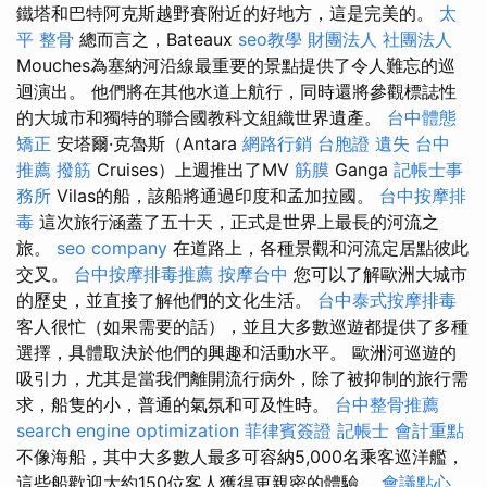
鐵塔和巴特阿克斯越野賽附近的好地方，這是完美的。
太
平 整骨
總而言之，Bateaux
seo教學
財團法人 社團法人
Mouches為塞納河沿線最重要的景點提供了令人難忘的巡
迴演出。 他們將在其他水道上航行，同時還將參觀標誌性
的大城市和獨特的聯合國教科文組織世界遺產。
台中體態
矯正
安塔爾·克魯斯（Antara
網路行銷
台胞證 遺失
台中
推薦 撥筋
Cruises）上週推出了MV
筋膜
Ganga
記帳士事
務所
Vilas的船，該船將通過印度和孟加拉國。
台中按摩排
毒
這次旅行涵蓋了五十天，正式是世界上最長的河流之
旅。
seo company
在道路上，各種景觀和河流定居點彼此
交叉。
台中按摩排毒推薦
按摩台中
您可以了解歐洲大城市
的歷史，並直接了解他們的文化生活。
台中泰式按摩排毒
客人很忙（如果需要的話），並且大多數巡遊都提供了多種
選擇，具體取決於他們的興趣和活動水平。 歐洲河巡遊的
吸引力，尤其是當我們離開流行病外，除了被抑制的旅行需
求，船隻的小，普通的氣氛和可及性時。
台中整骨推薦
search engine optimization
菲律賓簽證
記帳士 會計重點
不像海船，其中大多數人最多可容納5,000名乘客巡洋艦，
這些船歡迎大約150位客人獲得更親密的體驗。
會議點心