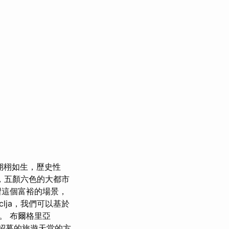
栩栩如生，歷史性
，五顏六色的大都市
習這個富裕的場景，
cticlja，我們可以基於
得。 布爾格里亞
受招募的旅遊天堂的方