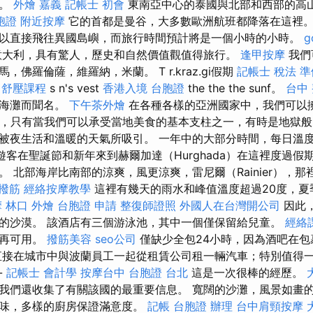
灘。
外燴 嘉義
記帳士 初會
東南亞中心的泰國與北部和西部的高
胞證
附近按摩
它的首都是曼谷，大多數歐洲航班都降落在這裡
以直接飛往異國島嶼，而旅行時間預計將是一個小時的小時。
g
大利，具有驚人，歷史和自然價值觀值得旅行。
逢甲按摩
我們
佛羅倫薩，維羅納，米蘭。 T r.kraz.gi假期
記帳士 稅法 準
e
舒壓課程
s n's vest
香港入境 台胞證
the the the sunf。
台中
的海灘而聞名。
下午茶外燴
在各種各樣的亞洲國家中，我們可以
，只有當我們可以承受當地美食的基本支柱之一，有時是地獄般
被夜生活和溫暖的天氣所吸引。 一年中的大部分時間，每日溫度
客在聖誕節和新年來到赫爾加達（Hurghada）在這裡度過假
 北部海岸比南部的涼爽，風更涼爽，雷尼爾（Rainier），
撥筋
經絡按摩教學
這裡有幾天的雨水和峰值溫度超過20度，夏季
摩
林口 外燴
台胞證 申請
整復師證照
外國人在台灣開公司
因此
的沙漠。 該酒店有三個游泳池，其中一個僅保留給兒童。
經絡
不再可用。
撥筋美容
seo公司
僅缺少全包24小時，因為酒吧在包
接在城市中與波蘭員工一起從租賃公司租一輛汽車；特別值得
-
記帳士 會計學
按摩台中
台胞證 台北
這是一次很棒的經歷。
我們還收集了有關該國的最重要信息。 寬闊的沙灘，風景如畫
美味，多樣的廚房保證滿意度。
記帳
台胞證 辦理
台中肩頸按摩