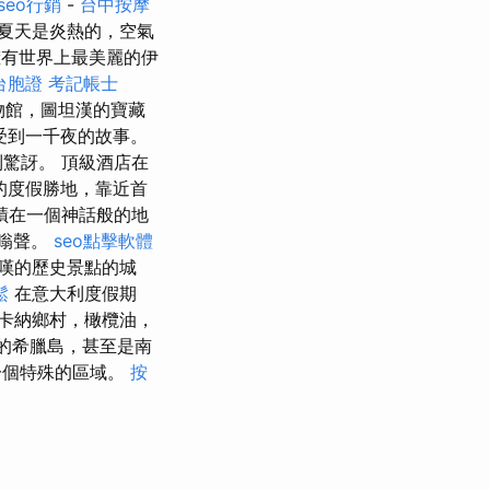
seo行銷
-
台中按摩
夏天是炎熱的，空氣
擁有世界上最美麗的伊
台胞證
考記帳士
物館，圖坦漢的寶藏
受到一千夜的故事。
驚訝。 頂級酒店在
的度假勝地，靠近首
蹟在一個神話般的地
嗡聲。
seo點擊軟體
驚嘆的歷史景點的城
鬆
在意大利度假期
卡納鄉村，橄欖油，
的希臘島，甚至是南
一個特殊的區域。
按