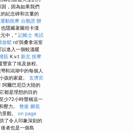
一原因，因為如果我們
值的紀念碑和古董的
中運動按摩
台胞證 辦
，也隱藏著圖坦卡漢
元中，“
記帳士 考試
頸放鬆
rd'與桑拿浴室
們就可以進入一個較溫暖
撥筋
K.v.t
新北 按摩
擇還豐富了埃及旅程。
灣和潟湖中的每個人
小孩的家庭。
玄濟宮
摩
阿爾巴尼亞大陸的
它都是理想的目的
至少72小時聲稱這一
和壓力。
整復
腳底
s的景觀。
on page
提供了令人印象深刻的
，後者也是一個島