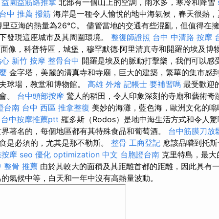
。
益園益筋絡推拿
北部有一個山上的空調，雨水多，寒冷和降雪
台中 推薦 撥筋
海岸是一種令人愉悅的地中海氣候，春天很熱，
亞得里亞海的熱量為26°C。 儘管當地的交通有些混亂，但值得在
下發現這座城市及其周圍環境。
整復師證照
台中 中清路 按摩
身人面像，科普特區，城堡，穆罕默德·阿里清真寺和開羅的埃及博
點心
新竹 按摩
整骨台中
開羅是埃及的脈動打擊樂，我們可以感
什麼
金字塔，美麗的清真寺和寺廟，巨大的建築，繁華的集市感到
爾夫球場，教堂和博物館。
高雄 外燴
記帳士 要補習嗎
最受歡迎
總會。
台中頭部按摩
驚人的稻田，令人印象深刻的寺廟和藝術奇
證台南
台中 西區 推拿整復
美妙的海灘，藍色海，歐洲文化的嗡
台中按摩推薦ptt
羅多斯（Rodos）是地中海生活方式和令人
世界著名的，每個地區都有其特殊食品和葡萄酒。
台中筋膜刀放
食是必須的，尤其是那不勒斯。
整骨
工商登記
應該品嚐到托斯
雅按摩
seo 優化
optimization 中文
台胞證台南
克里特島，最大
 整骨 推薦
由於其較大的面積及其距離首都的距離，因此具有
的氣候中等，白天和一年中沒有高熱量波動。