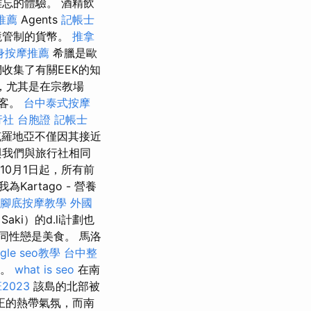
忘的體驗。 酒精飲
推薦
Agents
記帳士
邊境管制的貨幣。
推拿
身按摩推薦
希臘是歐
收集了有關EEK的知
，尤其是在宗教場
遊客。
台中泰式按摩
行社 台胞證
記帳士
克羅地亞不僅因其接近
與我們與旅行社相同
10月1日起，所有前
artago - 營養
腳底按摩教學
外國
ki）的d.li計劃也
多的，但同性戀是美食。 馬洛
gle seo教學
台中整
谷。
what is seo
在南
023
該島的北部被
正的熱帶氣氛，而南