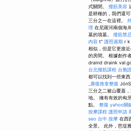
式關閉。
撥筋美容
這
是耕種的，我們還可
三分之一在這裡。
理
在尼羅河兩個海岸
墓的墳墓。
撥筋禁
內容
t”
護照過期
r 
相似，但是它更接近g r 
的房間。 根據創作者的
draind draink val
台北撥筋課程
台胞證
都可以找到一些東
_康復推拿整復
Jón
三分之二被山覆蓋，
地。 擁有有效的匈
點。
整復
yahoo
按摩課程
護照申請
seo
台中 按摩
在西西
全景。 此外，芭堤