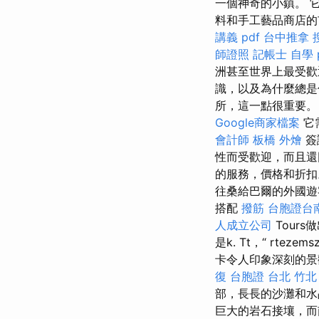
一個神奇的小鎮。 
料和手工藝品商店的市
講義 pdf
台中推拿
師證照
記帳士 自學 p
洲甚至世界上最受歡
識，以及為什麼總是值
所，這一點很重要
Google商家檔案
它
會計師
板橋 外燴
簽
性而受歡迎，而且還
的服務，價格和折扣。
往桑給巴爾的外國遊客
搭配
撥筋
台胞證台
人成立公司
Tour
是k. Tt，“ rtez
卡令人印象深刻的
復
台胞證 台北
竹北
部，長長的沙灘和水
巨大的岩石接壤，