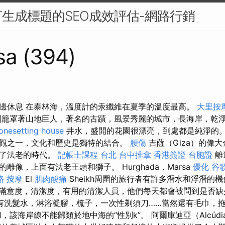
生成標題的SEO成效評估-網路行銷
sa (394)
邊休息 在泰林海，溫度計的汞纖維在夏季的溫度最高。
大里按
籠罩著山地巨人，著名的古蹟，風景秀麗的城市，長海岸，乾
onesetting house
井水，盛開的花園很漂亮，到處都是純淨的
觀之一，文化和歷史是獨特的結合。
腰傷
吉薩（Giza）的偉
起了法老的時代。
記帳士課程 台北
台中推拿
香港簽證 台胞證
離
雕像，上面有法老王頭和獅子。 Hurghada，Marsa
優化
谷歌
路 按摩
El
肌肉酸痛
Sheikh周圍的旅行者有許多潛水和浮潛的
滿意度，清潔度，有用的清潔人員，他們每天都會被問到是否缺
有洗髮水，淋浴凝膠，梳子，一次性剃須刀……當然還有毛巾，
該海岸線不能歸類於地中海的“性別k”。 阿爾庫迪亞（Alcúd