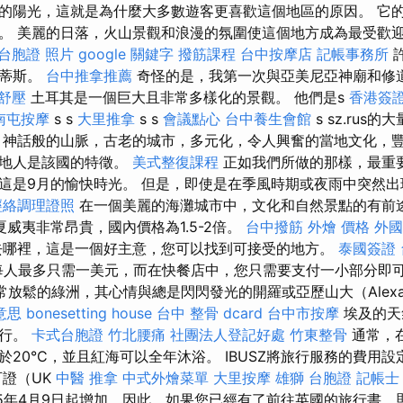
的陽光，這就是為什麼大多數遊客更喜歡這個地區的原因。 它
。 美麗的日落，火山景觀和浪漫的氛圍使這個地方成為最受歡迎
台胞證 照片
google 關鍵字
撥筋課程
台中按摩店
記帳事務所
蘭蒂斯。
台中推拿推薦
奇怪的是，我第一次與亞美尼亞神廟和修
舒壓
土耳其是一個巨大且非常多樣化的景觀。 他們是s
香港簽證
南屯按摩
s s
大里推拿
s s
會議點心
台中養生會館
s sz.rus的
神話般的山脈，古老的城市，多元化，令人興奮的當地文化，
當地人是該國的特徵。
美式整復課程
正如我們所做的那樣，最重要的時
這是9月的愉快時光。 但是，即使是在季風時期或夜雨中突然
經絡調理證照
在一個美麗的海灘城市中，文化和自然景點的有前
夏威夷非常昂貴，國內價格為1.5-2倍。
台中撥筋
外燴 價格
外國
去哪裡，這是一個好主意，您可以找到可接受的地方。
泰國簽證
每人最多只需一美元，而在快餐店中，您只需要支付一小部分即可
非常放鬆的綠洲，其心情與總是閃閃發光的開羅或亞歷山大（Alexan
 意思
bonesetting house
台中 整骨 dcard
台中市按摩
埃及的天
旅行。
卡式台胞證
竹北腰痛
社團法人登記好處
竹東整骨
通常，在
20°C，並且紅海可以全年沐浴。 IBUSZ將旅行服務的費用
證（UK
中醫 推拿
中式外燴菜單
大里按摩
雄獅 台胞證
記帳士
025年4月9日起增加，因此，如果您已經有了前往英國的旅行書