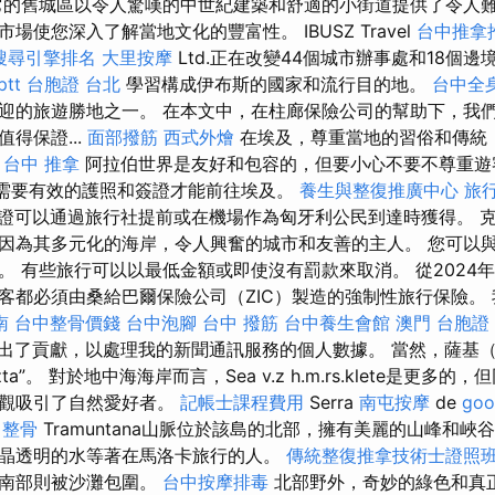
它的舊城區以令人驚嘆的中世紀建築和舒適的小街道提供了令人難
場使您深入了解當地文化的豐富性。 IBUSZ Travel
台中推拿
搜尋引擎排名
大里按摩
Ltd.正在改變44個城市辦事處和18個
tt
台胞證 台北
學習構成伊布斯的國家和流行目的地。
台中全
迎的旅遊勝地之一。 在本文中，在柱廊保險公司的幫助下，我們
得保證...
面部撥筋
西式外燴
在埃及，尊重當地的習俗和傳統
。
台中 推拿
阿拉伯世界是友好和包容的，但要小心不要不尊重
需要有效的護照和簽證才能前往埃及。
養生與整復推廣中心
旅
證可以通過旅行社提前或在機場作為匈牙利公民到達時獲得。 
因為其多元化的海岸，令人興奮的城市和友善的主人。 您可以
 有些旅行可以以最低金額或即使沒有罰款來取消。 從2024年
都必須由桑給巴爾保險公司（ZIC）製造的強制性旅行保險。 我為K
南
台中整骨價錢
台中泡腳
台中 撥筋
台中養生會館
澳門 台胞證
s做出了貢獻，以處理我的新聞通訊服務的個人數據。 當然，薩基（Sa
emszta”。 對於地中海海岸而言，Sea v.z h.m.rs.klete是更
景觀吸引了自然愛好者。
記帳士課程費用
Serra
南屯按摩
de
goo
 整骨
Tramuntana山脈位於該島的北部，擁有美麗的山峰和峽
晶透明的水等著在馬洛卡旅行的人。
傳統整復推拿技術士證照班2
而南部則被沙灘包圍。
台中按摩排毒
北部野外，奇妙的綠色和真