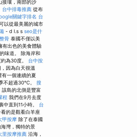
山接壤，南部的沙
。
台中排毒推薦
從布
oogle關鍵字排名
台
可以從最美麗的城市
備
- d l.s s
seo是什
 整骨
泰國不僅以美
擁有出色的美食體驗
的味道。 除海岸和
約為30度。
台中按
期，因為白天很溫
那裡有一個連續的夏
不超過30°C。
搜
，該島的北側是豐富
課程
我們在9月去度
裹中直到11小時。
台
一看的是觀看白羊座
大甲按摩
除了在泰國
的海灣，獨特的景
大里按摩推薦
沿海，