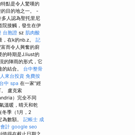
的特點是令人驚嘆的
的目的地之一。 -
許多人認為聖托里尼
道院接觸，發生在伊
 台胞證
sz
肌肉酸
大量，在k的nb.z。
記
豐富而令人興奮的廚
期是J.liust的
出現的陣雨的形式，它
途的結合。
台中整骨
人來台投資
免費按
台中 spa
在一家“經
。 盧克索
dria）完全不同
氣溫暖，晴天和乾
冬季（1月，2
設定為數額。
記帳士 成
 會計
google seo
，則值得在截止日期之