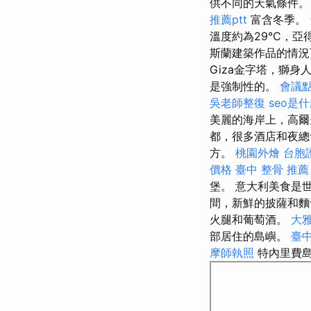
供不同的天氣條件
推薦ptt
富含冬季。
溫度約為29°C，
斯蘭建築作品的情況
Giza金字塔，獅
是強制性的。
會議
吳老師整復
seo是
美麗的海岸上，高
都，很多酒店和夜
方。
桃園外燴
台胞
價格
臺中 整骨 推薦
堡。 意大利美食是
間，新鮮的披薩和麵
火腿和葡萄酒。
大
部居住的島嶼。
臺中
摩師執照
特內里費島