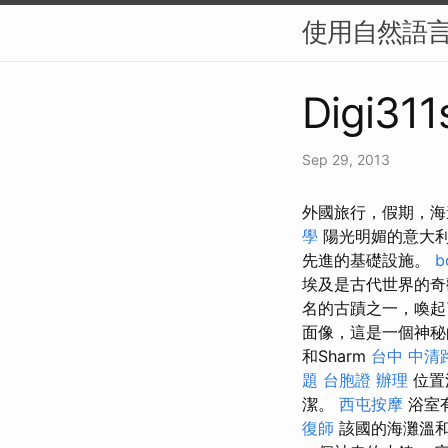
使用自然語言
Digi311
Sep 29, 2013
外國旅行，假期，海
學
陽光明媚的意大利
先進的基礎設施。
b
埃及是古代世界的奇
名的古蹟之一，喚
面像，這是一個神秘的
和Sharm
台中 中清
題
台胞證 辦理
位置
潔。
西屯按摩
浴室
復師
該國的海灘溫和，