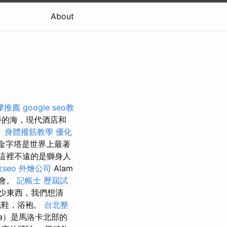
About
摩推薦
google seo教
淨的海，現代酒店和
。
身體撥筋教學
優化
大金字塔是世界上最著
這裡不遠的是獅身人
seo
外燴公司
Alam
機會。
記帳士 歷屆試
少東西，我們想清
拖鞋，浴袍。
台北整
ia）是馬洛卡北部的