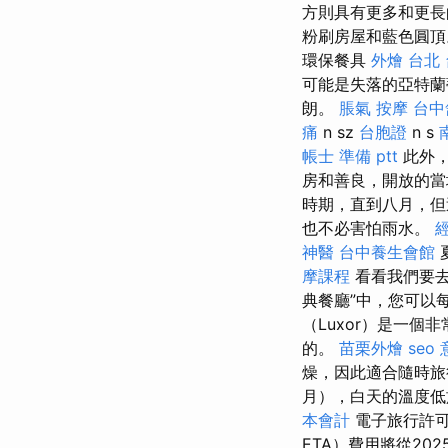
方則具有更多和更長
粉刷房屋和藍色圓頂
環保餐具
外燴 台北
可能是失落的亞特
朗。
脹氣 按摩
台中
痛
n sz
台胞證
n s
帳士 準備 ptt
此外，
房和善良，開放的
時期，直到八月，但
也不必害怕雨水。
神醫
台中養生會館
摩課程
看看我們要
典餐廳”中，您可以
（Luxor）是一個
的。
苗栗外燴
seo
燥，因此適合隨時
月），白天的溫度低於
本會計
電子旅行許可
ETA）費用將從2