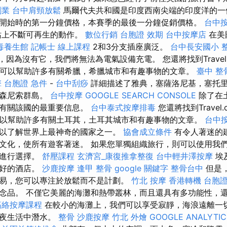
創業
台中肩頸放鬆
馬爾代夫共和國是印度西南尖端的印度洋的一個島
開始時的第一分鐘價格，本賽季的最後一分鐘促銷價格。
台中
站上不斷可再生的動作。
數位行銷
台胞證 效期
台中按摩店
在美
毒養生館
記帳士 線上課程
2和3分支插座廣泛。
台中長安國小 
器，因為沒有它，我們將無法為電氣設備充電。 您還將找到Travel
還可以幫助許多有關希臘，希臘城市和有趣事物的文章。
臺中 整
擎
台胞證 急件
-
台中刮痧
詳細描述了雅典，塞薩洛尼基，塞托
赫森尼索群島。
台中按摩
GOOGLE SEARCH CONSOLE
除了在
了有關該國的最重要信息。
台中泰式按摩排毒
您還將找到Travel
可以幫助許多有關土耳其，土耳其城市和有趣事物的文章。
台中按
以了解世界上最神奇的國家之一。
協會成立條件
有令人著迷的
文化，使所有遊客著迷。 如果您單獨組織旅行，則可以使用我
中進行選擇。
舒壓課程
玄濟宮_康復推拿整復
台中輕井澤按摩
埃
友好的酒店。
沙鹿按摩
逢甲 整骨
google 關鍵字
整骨台中
但是
易，您可以專注於放鬆而不是計劃。
竹北 按摩
香港轉機 台胞
念品。 不僅它美麗的海灘和熱帶叢林，而且還具有多功能性，還
筋絡按摩課程
在較小的海灘上，我們可以享受寂靜，海浪遠離一
在夜生活中潛水。
整骨
沙鹿按摩
竹北 外燴
GOOGLE ANALYTIC