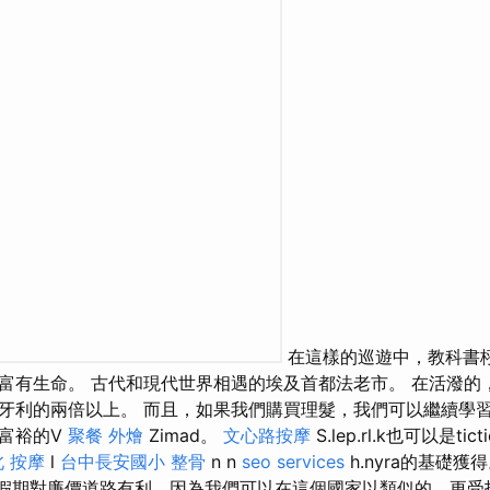
在這樣的巡遊中，教科書
富有生命。 古代和現代世界相遇的埃及首都法老市。 在活潑的
牙利的兩倍以上。 而且，如果我們購買理髮，我們可以繼續學
富裕的V
聚餐 外燴
Zimad。
文心路按摩
S.lep.rl.k也可以是ti
 按摩
l
台中長安國小 整骨
n n
seo services
h.nyra的基礎獲
）旅行的假期對廉價道路有利，因為我們可以在這個國家以類似的，更