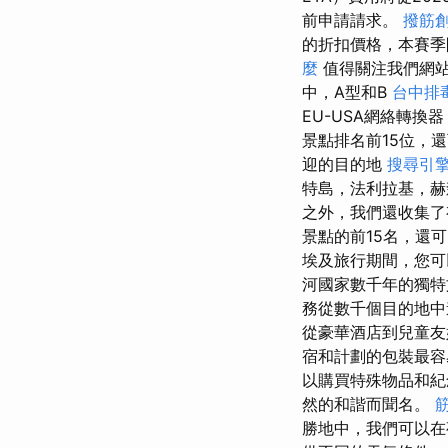
前申請請求。
撥筋
的折扣價格，本賽季
麼
值得關注我們網
中，A型和B
台中排
EU-USA網絡轉換
景點排名前15位，
迎的目的地
搜尋引
特島，法利拉基，
之外，我們還收集
景點的前15名，還
埃及旅行期間，您可
河國家數千年的獨特
務從數千個目的地
從豪華酒店到兒童
宿和計劃的包裝最容
以購買特殊物品和紀
然的和諧而聞名。
勝地中，我們可以