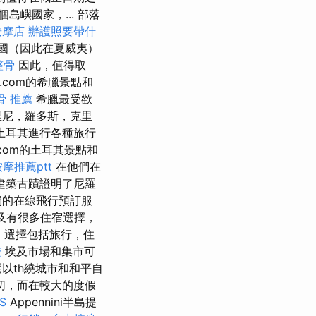
嶼國家，... 部落
按摩店
辦護照要帶什
國（因此在夏威夷）
整骨
因此，值得取
.com的希臘景點和
骨 推薦
希臘最受歡
里尼，羅多斯，克里
土耳其進行各種旅行
.com的土耳其景點和
摩推薦ptt
在他們在
建築古蹟證明了尼羅
們的在線飛行預訂服
及有很多住宿選擇，
，選擇包括旅行，住
證
埃及市場和集市可
以th繞城市和和平自
切，而在較大的度假
S
Appennini半島提