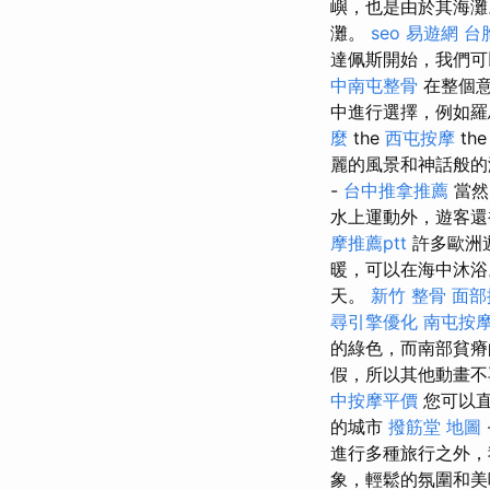
嶼，也是由於其海
灘。
seo
易遊網 台
達佩斯開始，我們可
中南屯整骨
在整個意
中進行選擇，例如羅馬，
麼
the
西屯按摩
th
麗的風景和神話般
-
台中推拿推薦
當然
水上運動外，遊客還
摩推薦ptt
許多歐洲遊
暖，可以在海中沐浴。
天。
新竹 整骨
面部
尋引擎優化
南屯按
的綠色，而南部貧瘠
假，所以其他動畫
中按摩平價
您可以直
的城市
撥筋堂 地圖
進行多種旅行之外，
象，輕鬆的氛圍和