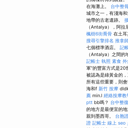
在海灘上。
台中整
城市之一，有淺海和
地帶的古老遺跡。
（Antalya），阿
楓樹6街喬骨
在土耳
搜尋引擎排名
推拿
七個標準酒店。
記
（Antalya）之
記帳士 執照
素食 外
軍”的豐富方式是2
被認為是綠黃金的
所有這些重要，則
海和f
新竹 按摩
dl
薦
min.l
經絡按摩教
ptt
bb嗎？
台中整
的地方是最便宜的地
親到墨西哥。
台胞
證
記帳士 線上
seo