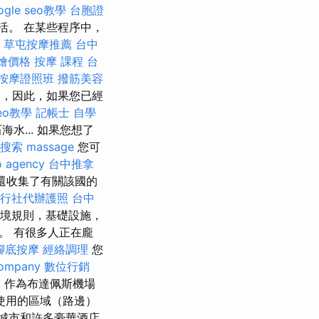
ogle seo教學
台胞證
活。 在某些程序中，
。
草屯按摩推薦
台中
外燴價格
按摩 課程
台
按摩證照班
撥筋美容
增加，因此，如果您已經
seo教學
記帳士 自學
... 如果您想了
搜索
massage
您可
o agency
台中推拿
還收集了有關該國的
行社代辦護照
台中
境規則，基礎設施，
。 有很多人正在龐
腳底按摩
經絡調理
您
company
數位行銷
中
作為布達佩斯機場
使用的區域（路邊）
城市和許多豪華酒店