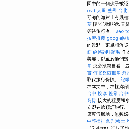
園中的一個孩子被認
rwd
大里 整骨
台北
琴海的海岸上有幾
薦
陽光明媚的秋天
等待旅行者。
seo t
按摩推薦
google
的景點，東風和溫
筋
經絡調理證照
作
美麗，以至於他們
拿
您必須親自看，並
書
竹北整復推拿
外
取代旅行保險。
記
在本文中，在柱廊保
台中 按摩 整骨
台中
喬骨
較大的程度和水
立即在線預訂旅行
店度假勝地，無數娛
中整復推薦
記帳士 
（Riviera）