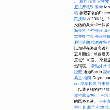
。
新竹 推拿
wordp
底按摩教學
整骨
M
鬆
參觀著名的Pase
路按摩
在20世紀，
炎熱的夏天和一個
筋美容
台中外燴
新
堂整復竹東
外燴推
胞證過期
按摩教學
以期望在海邊旁邊
五月開始，整個夏天
度低5-10度。 
然環境。
餐點外燴
證照
通過Barrio
記
筋堂 地圖
Coyoa
seo點擊軟體
竹東整
可以通過她的作品旅
摩推薦
記帳士 考題
的民俗表演。
台中
字排名
新竹 外燴 推