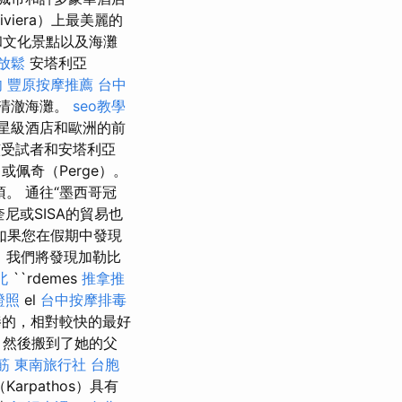
viera）上最美麗的
和文化景點以及海灘
放鬆
安塔利亞
肉
豐原按摩推薦
台中
的清澈海灘。
seo教學
星級酒店和歐洲的前
受試者和安塔利亞
或佩奇（Perge）。
。 通往“墨西哥冠
尼或SISA的貿易也
如果您在假期中發現
，我們將發現加勒比
北
``rdemes
推拿推
證照
el
台中按摩排毒
的，相對較快的最好
，然後搬到了她的父
筋
東南旅行社 台胞
rpathos）具有