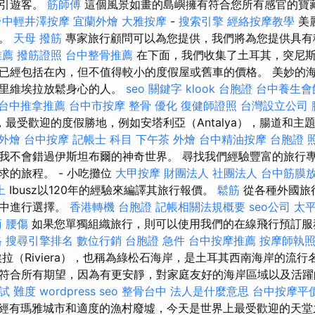
吸引遊客。
筋師傅
這個風景如畫的島嶼擁有符合您所有感官的寶
台中輕井澤按摩
宜蘭外燴
大雅按摩
-
搜索引擎
經絡按摩教學
美
史。
天母 撥筋
專家旅行顧問可以為您提供，我們將為您提供具有
推薦
撥筋證照
台中整骨推薦
在下面，我們收集了土耳其，突尼
已經包括在內，但不值得較小的度假屋或舊車的價格。 美妙的
其里維埃拉放鬆身心的人。
seo 關鍵字
klook 台胞證
台中養生會
台中推拿推薦
台中市按摩
整骨
優化
復健師證照
台灣設立公司
最受歡迎的度假勝地，例如安塔利亞（Antalya），腸道和主
 外燴
台中按摩
記帳士 科目
下午茶 外燴
台中精油按摩
台胞證 
我不會錯過伊斯坦布爾的神奇世界。 尋找我們經驗豐富的旅行
求的旅程。 - 小吃攤位
大甲按摩
財團法人 社團法人
台中筋膜
上
Ibusz以120年的經驗來編譯其旅行報價。
鬆筋
從各種外國旅
惠中進行選擇。
香港轉機 台胞證
記帳相關法規概要
seo公司
太平
商
腰傷
如果您單獨組織旅行，則可以使用我們的在線飛行預訂服
格
搜尋引擎排名
數位行銷
台胞證 急件
台中按摩推薦
按摩師執
拉（Riviera），也稱為綠松石海岸，是土耳其西南海岸的流行
符合所有期望，因為有更安靜，對家庭友好的海岸區域以及活躍
試 難度
wordpress seo
整骨台中
法人是什麼意思
台中按摩平
經有瑪雅城市和適度的漁村廢墟，今天是世界上最受歡迎的天