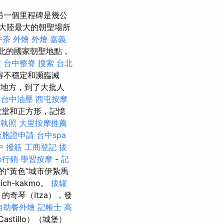
另一個里程碑是幾公
大陸最大的朝聖場所
午茶 外燴
外燴 嘉義
北的國家朝聖地點，
麼
台中整脊
搜索
台北
得不穩定和瀕臨滅
地方，到了大批人
台中油壓
西屯按摩
有許多教堂和正方形，記憶
摩執照
大里按摩推薦
台胞證申請
台中spa
中 撥筋
工商登記
拔
eo行銷
學習按摩
-
記
“黃色”城市伊紮馬
ch-kakmo。
拔罐
）的奇琴（Itza），發
自助餐外燴
記帳士 高
Castillo）（城堡）