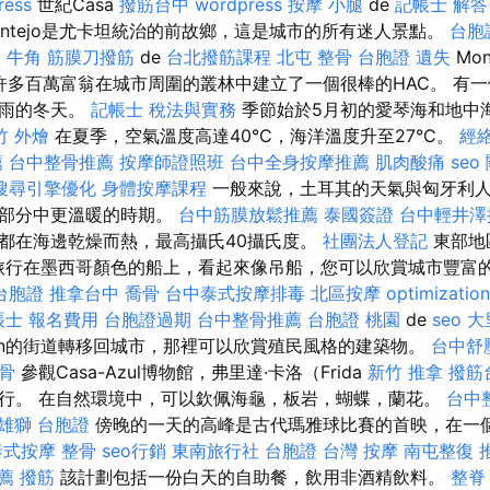
ress
世紀Casa
撥筋台中
wordpress
按摩 小腿
de
記帳士 解答
ontejo是尤卡坦統治的前故鄉，這是城市的所有迷人景點。
台胞
o
牛角 筋膜刀撥筋
de
台北撥筋課程
北屯 整骨
台胞證 遺失
Mon
許多百萬富翁在城市周圍的叢林中建立了一個很棒的HAC。 有
多雨的冬天。
記帳士 稅法與實務
季節始於5月初的愛琴海和地中
竹 外燴
在夏季，空氣溫度高達40°C，海洋溫度升至27°C。
經
薦
台中整骨推薦
按摩師證照班
台中全身按摩推薦
肌肉酸痛
seo
搜尋引擎優化
身體按摩課程
一般來說，土耳其的天氣與匈牙利
的部分中更溫暖的時期。
台中筋膜放鬆推薦
泰國簽證
台中輕井澤
都在海邊乾燥而熱，最高攝氏40攝氏度。
社團法人登記
東部地
乘船旅行在墨西哥顏色的船上，看起來像吊船，您可以欣賞城市豐富
台胞證
推拿台中
喬骨
台中泰式按摩排毒
北區按摩
optimizati
帳士 報名費用
台胞證過期
台中整骨推薦
台胞證 桃園
de
seo
大
can的街道轉移回城市，那裡可以欣賞殖民風格的建築物。
台中舒
骨
參觀Casa-Azul博物館，弗里達·卡洛（Frida
新竹 推拿
撥筋
行。 在自然環境中，可以欽佩海龜，板岩，蝴蝶，蘭花。
台中
雄獅 台胞證
傍晚的一天的高峰是古代瑪雅球比賽的首映，在一個有
泰式按摩
整骨
seo行銷
東南旅行社 台胞證
台灣 按摩
南屯整復
薦
撥筋
該計劃包括一份白天的自助餐，飲用非酒精飲料。
整脊