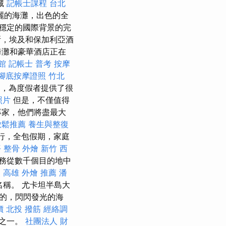
藏
記帳士課程 台北
麗的海灘，出色的全
穩定的國際背景的完
斯，埃及和保加利亞酒
海灘和豪華酒店正在
館
記帳士 普考
按摩
腳底按摩證照
竹北
題，為度假者提供了很
照片
但是，不僅值得
專家，他們將盡最大
放鬆推薦
養生與整復
行，全包假期，家庭
 整骨
外燴 新竹
西
務從數千個目的地中
照
高雄 外燴 推薦
潘
名稱。 尤卡坦半島大
的，閃閃發光的海
價
北投 撥筋
經絡調
堂之一。
社團法人 財