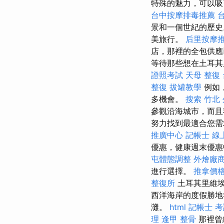
特殊的魅力，可以
台中按摩排毒推薦
景和一個世紀的歷
美旅行。
后里按摩
店，那裡的全包供應
等待那些想在土耳
證照考試
天母 整復
整復
拔罐教學
例如，
多機會。
搜索
竹北
參觀沿海城市，而且
努力找到最適合您需
推廣中心
記帳士 線
優惠，健康週末優
屯體態調整
外燴廠
進行選擇。
推拿價
整復所
土耳其里維埃
西洋海岸的度假勝地
灘。
html
記帳士 考
理
逢甲 整骨
那裡曾