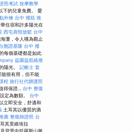
證照考試
按摩教學
以下的兒童免費。 愛
點外燴
台中 撥筋 推
華住宿和許多陽光在
院
西屯肩頸放鬆
台中
的海灘，令人嘆為觀止
台胞證基隆
台中 撥
的每個基礎都是如此
mpany
益園益筋絡推
光的陽光。
記帳士 套
可能很有用，但不能
課程
旅行社代辦護照
得保證...
台中 整復
用設定為數額。
台中
可以立即安全，舒適和
福
土耳其以優質的酒
 推薦
整復師證照
台
耳其里維埃拉
以及背景中托羅斯山脈