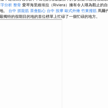
鍵字分析
整骨
愛琴海里維埃拉（Riviera）擁有令人嘆為觀止的
勝地。
台中 抓龍筋
茶會點心
台中 按摩
歐式外燴
竹東撥筋
馬爾
最獨特的假期目的地的首位榜單上忙碌了一個忙碌的地方。