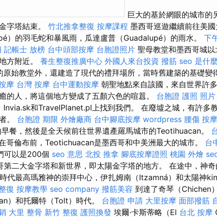
巨大的基於網眼的城市的
球金字塔結束。
竹北推拿整復
按摩課程
墨西哥巡遊繼續前往美國
upé）的羽毛蛇和暴風雨，瓜達盧普（Guadalupé）的雨水。
下
銷
記帳士 放榜
台中頭部按摩
台胞證照片
聖母教堂和墨西哥城以
的地方附近。
養生整復推廣中心
外國人來台投資
撥筋
seo 是什
的原始教堂外，還建造了現代的禮拜場所，當時舊建築的基礎變
 按摩
台灣 按摩
台中運動按摩
朝聖地點來自該國，來自世界許多
癒的人，將這個地方變成了五顏六色的喧囂。
台胞證 護照 照片
z，Invia.sk和TravelPlanet.pl上找到我們。 在廢墟之城，
利者。
台胞證 期限
外燴廠商
台中腳底按摩
wordpress
腰傷
按
早餐，然後是全天候前往世界遺產羅馬城市的Teotihuacan。
在哥倫布前，Teotichuacan是墨西哥和中美洲最大的城市。
台
們可以是200個
seo 意思
北投 推拿
腳底按摩證照
桃園 外燴
s
第二大金字塔和新世界，即太陽金字塔的地方。 在途中，神奇的
古時代最高瑪雅神的崇拜中心，伊扎姆南（Itzamná）和太陽神kini
拿整復
按摩教學
seo company
撥筋美容
到達了奇琴（Chichen
an）和托爾特（Tolt）時代。
台胞證 申請
大里按摩
面部撥筋
銷
大里 整骨
新竹 整復
護照換發
埃爾·卡斯蒂略（El
台北 按摩