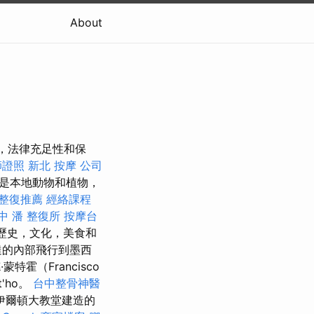
About
史，法律充足性和保
師證照
新北 按摩
公司
卻是本地動物和植物，
整復推薦
經絡課程
中
潘 整復所
按摩台
歷史，文化，美食和
達的內部飛行到墨西
特霍（Francisco
'ho。
台中整骨神醫
頓大教堂建造的​​