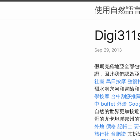
使用自然語言
Digi311
Sep 29, 2013
假期克羅地亞全部包
證，因此我們認為亞
社團
烏日按摩
整復
甜水洞穴河和冒險
學按摩
台中刮痧推薦p
中
buffet 外燴
Goo
自然的世界更加接近
哥的尤卡坦聯邦州
外燴 價格
記帳士 
旅行社 台胞證
其拆