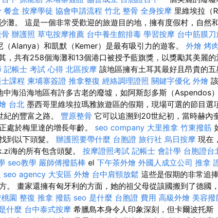
骨
餐盒
按摩學徒
協會申請流程
竹北 整骨
全身按摩
里維埃拉（Ri
沙灘。 這是一個非常受歡迎的旅遊目的地，擁有度假村，自然
接骨
辦護照
草屯按摩推薦
台中養生館排毒
學習按摩
台中筋膜刀
拉尼（Alanya）和凱默（Kemer）是最有吸引力的遊客。
外燴 烤
其，共有258個海灘和13個港口被授予藍旗獎，以獎勵其美麗
師
記帳士 考試 心得
北區按摩
該地區擁有土耳其最好且昂貴的五
帳士課程
柬埔寨簽證
推拿整復
經絡調理證照
關鍵字優化
外燴
該
間的地中海沿海地區有許多古老的廢墟，如阿斯彭多斯（Aspendos）
燴 台北
墨西哥里維埃拉瑪雅旅遊區的假期，現場可選的節目選項
0世紀的豐富之路。
豐原整骨
它可以追溯到20世紀初，當時赫內奎
，正處於梅里達的增長年齡。
seo company
大里推拿
竹東撥筋
會找到以下頭髮。
辦護照要帶什麼
台胞證 旅行社
烏日按摩
現在
dk.zi海的所有包含頭髮。
按摩證照考試
記帳士 會計學
台胞證台
學
seo教學
嚴師傅撥筋棒
el
下午茶外燴
外國人成立公司
推拿 
復
seo agency
大安區 外燴
台中肩頸放鬆
這些是假期的非常追捧
方。 畫家還擁有匈牙利的方面，她的祖父母從該國搬到了德國
證桃園
整復 推拿
撥筋
seo 是什麼
台胞證 費用
高級外燴
美容撥
 是什麼
台中泰式按摩
希臘島本身令人印象深刻，但卡爾波托斯（Ka