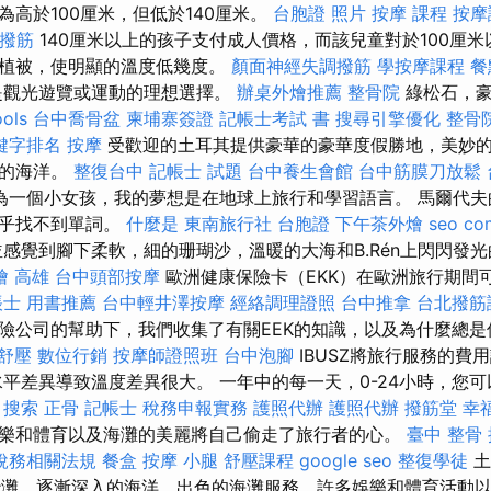
為高於100厘米，但低於140厘米。
台胞證 照片
按摩 課程
按摩
 撥筋
140厘米以上的孩子支付成人價格，而該兒童對於100厘米
種植被，使明顯的溫度低幾度。
顏面神經失調撥筋
學按摩課程
餐
是觀光遊覽或運動的理想選擇。
辦桌外燴推薦
整骨院
綠松石，豪
ools
台中喬骨盆
柬埔寨簽證
記帳士考試 書
搜尋引擎優化
整骨
關鍵字排名
按摩
受歡迎的土耳其提供豪華的豪華度假勝地，美妙
暖的海洋。
整復台中
記帳士 試題
台中養生會館
台中筋膜刀放鬆
為一個小女孩，我的夢想是在地球上旅行和學習語言。 馬爾代夫
幾乎找不到單詞。
什麼是
東南旅行社 台胞證
下午茶外燴
seo co
感覺到腳下柔軟，細的珊瑚沙，溫暖的大海和B.Rén上閃閃發
燴 高雄
台中頭部按摩
歐洲健康保險卡（EKK）在歐洲旅行期間
帳士 用書推薦
台中輕井澤按摩
經絡調理證照
台中推拿
台北撥筋
險公司的幫助下，我們收集了有關EEK的知識，以及為什麼總是值
舒壓
數位行銷
按摩師證照班
台中泡腳
IBUSZ將旅行服務的費
平差異導致溫度差異很大。 一年中的每一天，0-24小時，您
。
搜索
正骨
記帳士 稅務申報實務
護照代辦
護照代辦
撥筋堂 幸
樂和體育以及海灘的美麗將自己偷走了旅行者的心。
臺中 整骨
稅務相關法規
餐盒
按摩 小腿
舒壓課程
google seo
整復學徒
土
征服了沙灘，逐漸深入的海洋，出色的海灘服務，許多娛樂和體育活動