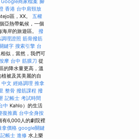
Google商家檔案
腳
證 香港
台中肩頸放
tejo區，XX。
五權
一個亞熱帶氣候，一個
海海岸的旅遊區。
撥
絡調理證照
筋骨撥筋
 關鍵字
搜索引擎
台
人相似，當然，我們可
按摩
台中 筋膜刀
從
區的降水量更高，溫
的植被及其美麗的自
on 中文
經絡調理
推拿
里 整骨
撥筋課程
撥
壓
記帳士 考試時間
台中
Kahlo）的生活
整復推薦
台中全身按
6,000人的劇院裡
推拿價格
google關鍵
記帳士 進修
水上樂