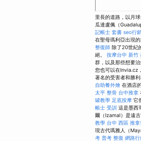
里長的道路，以月
瓜達盧佩（Guadal
記帳士 套書
seo行
在聖母瑪利亞出現
整復師
除了20世紀
絕。
按摩台中
新竹
群，以及那些想要治
您也可以在Invia.c
著名的受害者和勝
自助餐外燴
在酒店的
太平 整骨
台中推拿
罐教學
足底按摩
它
帳士 受訓
這是墨西哥
爾（Izamal）是遠
教學
台中 西區 推
現古代瑪雅人（May
考 普考
整復
網路行