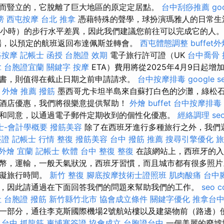
而豎立的，它脫離了巨大地區的原定定居點。
台中刮痧推薦
go
榜
西屯按摩
台北 推拿
憑藉特殊的聲學，球扮演瑪雅人的日常生
.5小時）的步行水平差異，因此我們建議您前往可以完成它的人
場，以預定的航班返回布達佩斯並轉會。
西屯體態調整
buffet
路按摩
記帳士 函授
台胞證 效期
電子旅行許可證（UK
台中喬骨
拿
台胞證宜蘭
關鍵字
按摩
ETA）費用將從2025年4月9日起
書，則值得在截止日期之前申請請求。
台中按摩排毒
google 
 外燴 推薦
撥筋
墨西哥尤卡坦半島來自蘇打白色的沙灘，綠松石海水
酒店優惠，我們將很樂意提供幫助！
外燴 buffet
台中按摩排毒
和同意，以通過電子郵件定期收到的個性化優惠。
經絡調理
se
士-會計學概要
撥筋美容
除了在西班牙進行多種旅行之外，我們
簽證
記帳士 行情
整復
撥筋美容
台中 撥筋 推薦
搜尋引擎優化
旅
外燴 宜蘭
記帳士 軟體
台中 整復
整復
在該網站上，西班牙的入
幣，運輸，一般天氣狀況，西班牙習慣，而且城市都有很多照片
妨礙旅行時間。
新竹 整復
腳底按摩技術士證照班
肌肉酸痛
台中
，因此請通過在下面回答我們的問題來幫助我們的工作。
seo 
 台胞證
撥筋 新竹縣竹北市
協會成立條件
關鍵字優化
推拿台
一部分，通往李克斯國際機場2號航站樓以及建築物前（路邊）
。
台中 抓龍筋
柬埔寨簽證
協會成立
台胞證台中
一個美麗的廢墟