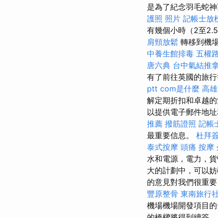
是為了紀念羽毛蛇神
護照 照片
記帳士放
有幾個小時（2至2
肩頸放鬆
轉移到機
中養生館排毒
五權
唐六典
台中氣結推
有了前往英國的旅行
ptt
com是什麼
高雄
解定期折扣和卓越的
以提供電子郵件地址
推薦
撥筋證照
記帳
最重要信息。
杜拜
泰式按摩
頭痛 按摩
水和電源，電力，貨
大的計劃中，可以
的意見對我們很重要
豐原整骨
東南旅行社
機場機場開發項目的
的橋樑將得到續簽