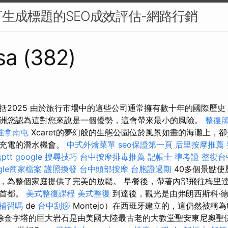
生成標題的SEO成效評估-網路行銷
sa (382)
括2025 由於旅行市場中的這些公司通常擁有數十年的國際歷
洲您認為這對您來說是一個優勢，這會帶來最小的風險。
整復
推拿南屯
Xcaret的夢幻般的生態公園位於風景如畫的海灘上，
和充電的潛水機會。
中式外燴菜單
seo保證第一頁
后里按摩推薦
tt
google 搜尋技巧
台中按摩排毒推薦
記帳士 準考證
整復台
gle商家檔案
護照換發
台中頭部按摩
台胞證過期
40多個景點使
，為整個家庭提供了完美的放鬆。 早餐後，帶著內部飛往梅里
的首都。
美式整復課程
美式整復
到達後，觀光是由弗朗西斯科·德·蒙
要補習嗎
de
台中刮痧
Montejo）在西班牙建立的，這仍然被稱為t
除金字塔的巨大岩石是由美國大陸最古老的大教堂聖安東尼奧聖伊爾