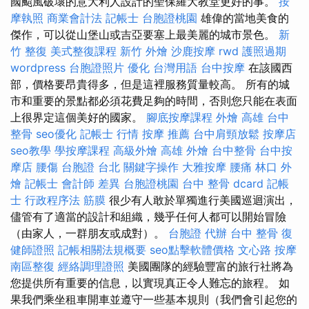
國颱風破壞的意大利人設計的聖保羅大教堂更好的事。
按
摩執照
商業會計法 記帳士
台胞證桃園
雄偉的當地美食的
傑作，可以從山堡山或吉亞要塞上最美麗的城市景色。
新
竹 整復
美式整復課程
新竹 外燴
沙鹿按摩
rwd
護照過期
wordpress
台胞證照片
優化 台灣用語
台中按摩
在該國西
部，價格要昂貴得多，但是這裡服務質量較高。 所有的城
市和重要的景點都必須花費足夠的時間，否則您只能在表面
上很界定這個美好的國家。
腳底按摩課程
外燴 高雄
台中
整骨
seo優化
記帳士 行情
按摩 推薦
台中肩頸放鬆
按摩店
seo教學
學按摩課程
高級外燴
高雄 外燴
台中整骨
台中按
摩店
腰傷
台胞證 台北
關鍵字操作
大雅按摩
腰痛
林口 外
燴
記帳士 會計師 差異
台胞證桃園
台中 整骨 dcard
記帳
士 行政程序法
筋膜
很少有人敢於單獨進行美國巡迴演出，
儘管有了適當的設計和組織，幾乎任何人都可以開始冒險
（由家人，一群朋友或成對）。
台胞證 代辦
台中 整骨
復
健師證照
記帳相關法規概要
seo點擊軟體價格
文心路 按摩
南區整復
經絡調理證照
美國團隊的經驗豐富的旅行社將為
您提供所有重要的信息，以實現真正令人難忘的旅程。 如
果我們乘坐租車開車並遵守一些基本規則（我們會引起您的