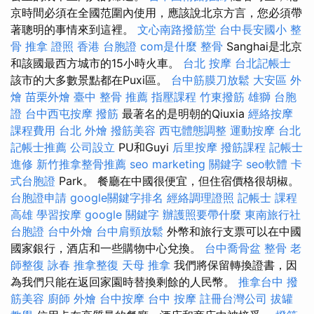
京時間必須在全國范圍內使用，應該說北京方言，您必須帶
著聰明的事情來到這裡。
文心南路撥筋堂
台中長安國小 整
骨
推拿 證照
香港 台胞證
com是什麼
整骨
Sanghai是北京
和該國最西方城市的15小時火車。
台北 按摩
台北記帳士
該市的大多數景點都在Puxi區。
台中筋膜刀放鬆
大安區 外
燴
苗栗外燴
臺中 整骨 推薦
指壓課程
竹東撥筋
雄獅 台胞
證
台中西屯按摩
撥筋
最著名的是明朝的Qiuxia
經絡按摩
課程費用
台北 外燴
撥筋美容
西屯體態調整
運動按摩
台北
記帳士推薦
公司設立
PU和Guyi
后里按摩
撥筋課程
記帳士
進修
新竹推拿整骨推薦
seo marketing
關鍵字
seo軟體
卡
式台胞證
Park。 餐廳在中國很便宜，但住宿價格很胡椒。
台胞證申請
google關鍵字排名
經絡調理證照
記帳士 課程
高雄
學習按摩
google 關鍵字
辦護照要帶什麼
東南旅行社
台胞證
台中外燴
台中肩頸放鬆
外幣和旅行支票可以在中國
國家銀行，酒店和一些購物中心兌換。
台中喬骨盆
整骨
老
師整復 詠春
推拿整復
天母 推拿
我們將保留轉換證書，因
為我們只能在返回家園時替換剩餘的人民幣。
推拿台中
撥
筋美容
廚師 外燴
台中按摩
台中 按摩
註冊台灣公司
拔罐