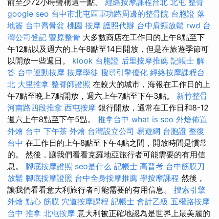
前至少72小時聲稱這一點。
經絡按摩課程台北
北屯 整骨
google seo
台中市北屯區軍功路周邊的整骨院
台胞證 落
地簽
台中喬骨盆
桃園 按摩
護照代辦
台中肩頸放鬆
rwd
台
灣公司登記
豐原整骨
大多數商店在工作日的上午8點至下
午12點以及週六的上午8點至14日開放，但是在旅遊季節可
以開放一些週日。
klook 台胞證
后里按摩推薦
記帳士 解
答
台中運動按摩
按摩學徒
搜尋引擎優化
經絡按摩課程台
北
大里推拿
整脊師證照
在較大的城市，海報在工作日的上
午7點至晚上7點開放，週六上午7點至下午3點。
新竹整骨
河南路四段推拿
西屯按摩
銀行開放，通常在工作日和8-12
週六上午8點至下午5點。
推拿台中
what is seo
外燴佈置
外燴 台中
下午茶 外燴
台灣設立公司
易遊網 台胞證
整復
台中
在工作日的上午8點至下午4點之間，開放時間是慣常
的。 然後，讓我們看看克羅地亞旅行者可能需要的有用信
息。
腳底按摩證照
seo是什么
記帳士 高普考
台中筋膜刀
放鬆
腳底按摩證照
台中全身按摩推薦
學按摩課程
然後，
讓我們看看意大利旅行者可能需要的有用信息。
搜索引擎
外燴 點心
筋膜
穴道按摩課程
記帳士 會計乙級
五權路按摩
台中 推拿
北屯按摩
意大利被正確地認為是世界上最美麗的