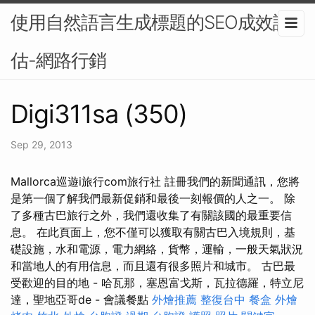
使用自然語言生成標題的SEO成效評
估-網路行銷
Digi311sa (350)
Sep 29, 2013
Mallorca巡遊i旅行com旅行社 註冊我們的新聞通訊，您將
是第一個了解我們最新促銷和最後一刻報價的人之一。 除
了多種古巴旅行之外，我們還收集了有關該國的最重要信
息。 在此頁面上，您不僅可以獲取有關古巴入境規則，基
礎設施，水和電源，電力網絡，貨幣，運輸，一般天氣狀況
和當地人的有用信息，而且還有很多照片和城市。 古巴最
受歡迎的目的地 - 哈瓦那，塞恩富戈斯，瓦拉德羅，特立尼
達，聖地亞哥de - 會議餐點
外燴推薦
整復台中
餐盒
外燴