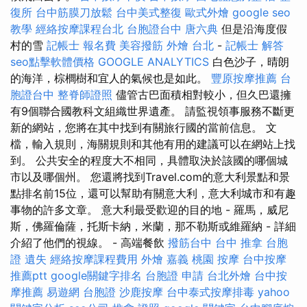
復所
台中筋膜刀放鬆
台中美式整復
歐式外燴
google seo
教學
經絡按摩課程台北
台胞證台中
唐六典
但是沿海度假
村的雪
記帳士 報名費
美容撥筋
外燴 台北
-
記帳士 解答
seo點擊軟體價格
GOOGLE ANALYTICS
白色沙子，晴朗
的海洋，棕櫚樹和宜人的氣候也是如此。
豐原按摩推薦
台
胞證台中
整脊師證照
儘管古巴面積相對較小，但久巴還擁
有9個聯合國教科文組織世界遺產。 請監視領事服務不斷更
新的網站，您將在其中找到有關旅行國的當前信息。 文
檔，輸入規則，海關規則和其他有用的建議可以在網站上找
到。 公共安全的程度大不相同，具體取決於該國的哪個城
市以及哪個州。 您還將找到Travel.com的意大利景點和景
點排名前15位，還可以幫助有關意大利，意大利城市和有趣
事物的許多文章。 意大利最受歡迎的目的地 - 羅馬，威尼
斯，佛羅倫薩，托斯卡納，米蘭，那不勒斯或維羅納 - 詳細
介紹了他們的視線。 - 高端餐飲
撥筋台中
台中 推拿
台胞
證 遺失
經絡按摩課程費用
外燴 嘉義
桃園 按摩
台中按摩
推薦ptt
google關鍵字排名
台胞證 申請
台北外燴
台中按
摩推薦
易遊網 台胞證
沙鹿按摩
台中泰式按摩排毒
yahoo