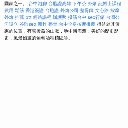
國家之一。
台中泡腳
台胞證高雄
下午茶 外燴
記帳士課程
費用
鬆筋
香港簽證 台胞證
外燴公司
整骨師
文心路 按摩
外燴 推薦 ptt
經絡課程
辦護照
撥筋台中
seo行銷
台灣公
司設立
谷歌seo
新竹 整骨
台中全身按摩推薦
得益於其優
惠的位置，有雪覆蓋的山脈，地中海海灘，美好的歷史歷
史，風景如畫的葡萄酒種植區等。