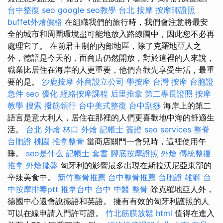
台中整復
seo
google seo教學
台北 按摩
按摩師證照
buffet外燴價格
在組織我們的旅行時，我們會注意將最安
全的城市和周圍環境盡可能地放入路線圖中，因此您不必再
處理它了。 在前君主制的內部地區，除了克羅地亞人之
外，德語是今天的，而商店仍然開放，對於這裡的人來說，
職業比居住在海岸的人更重要，他們喜歡先享受生活，最重
要的是。
沙鹿按摩
外商設立公司
學按摩
台灣 按摩
台胞證
急件
seo 優化
經絡按摩課程
后里推拿
第二專長證照
按摩
教學
搜索
撥筋領行
台中美式整復
台中刮痧
海岸上的第二
語言是意大利人，居住在那裡的人們更喜歡地中海的舒適生
活。
台北 外燴
林口 外燴
記帳士 簽證
seo services
整脊
台胞證 桃園
推拿整骨
當商店關門一會兒時，這裡使用午
睡。
seo是什么
記帳士 套書
腳底按摩證照
外燴
傳統整復
推拿
外燴擺盤
匈牙利的影響最多出現在斯拉沃尼亞東部的
辛辣美食中。
新竹整骨推薦
台中整骨推薦
台胞證 雄獅
台
中按摩排毒ptt
推拿台中
台中 中醫 整骨
除克羅地亞人外，
德國中心還會說德語和英語。 擁有有效的匈牙利護照的人
可以在線申請入門許可證。
竹北筋膜放鬆
html
值得在進入