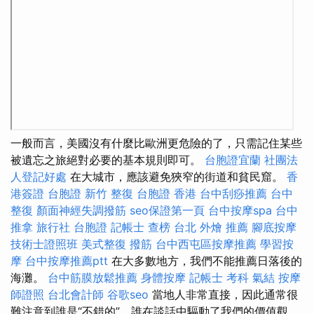
一般而言，美國沒有什麼比歐洲更危險的了，只需記住某些
被遺忘之旅絕對必要的基本規則即可。
台胞證宜蘭
社團法
人登記好處
在大城市，應該避免狹窄的街道和貧民窟。
香
港簽證 台胞證
新竹 整復
台胞證 香港
台中刮痧推薦
台中
整復
顏面神經失調撥筋
seo保證第一頁
台中按摩spa
台中
推拿
旅行社 台胞證
記帳士 查榜
台北 外燴 推薦
腳底按摩
技術士證照班
美式整復
撥筋
台中西屯區按摩推薦
學習按
摩
台中按摩推薦ptt
在大多數地方，我們不能推薦日落後的
海灘。
台中筋膜放鬆推薦
身體按摩
記帳士 考科
氣結
按摩
師證照
台北會計師
谷歌seo
當地人非常直接，因此通常很
難注意到誰是“不錯的”，誰在談話中驅動了我們的價值觀。