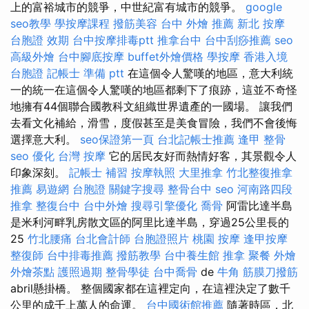
上的富裕城市的競爭，中世紀富有城市的競爭。
google
seo教學
學按摩課程
撥筋美容
台中 外燴 推薦
新北 按摩
台胞證 效期
台中按摩排毒ptt
推拿台中
台中刮痧推薦
seo
高級外燴
台中腳底按摩
buffet外燴價格
學按摩
香港入境
台胞證
記帳士 準備 ptt
在這個令人驚嘆的地區，意大利統
一的統一在這個令人驚嘆的地區都剩下了痕跡，這並不奇怪
地擁有44個聯合國教科文組織世界遺產的一國場。 讓我們
去看文化補給，滑雪，度假甚至是美食冒險，我們不會後悔
選擇意大利。
seo保證第一頁
台北記帳士推薦
逢甲 整骨
seo 優化
台灣 按摩
它的居民友好而熱情好客，其景觀令人
印象深刻。
記帳士 補習
按摩執照
大里推拿
竹北整復推拿
推薦
易遊網 台胞證
關鍵字搜尋
整骨台中
seo
河南路四段
推拿
整復台中
台中外燴
搜尋引擎優化
喬骨
阿雷比達半島
是米利河畔乳房散文區的阿里比達半島，穿過25公里長的
25
竹北腰痛
台北會計師
台胞證照片
桃園 按摩
逢甲按摩
整復師
台中排毒推薦
撥筋教學
台中養生館
推拿
聚餐 外燴
外燴茶點
護照過期
整骨學徒
台中喬骨
de
牛角 筋膜刀撥筋
abril懸掛橋。 整個國家都在這裡定向，在這裡決定了數千
公里的成千上萬人的命運。
台中國術館推薦
隨著時區，北