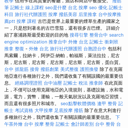
教學
信用卡在高質量的餐廳，酒店和商店中被接受。
撥筋
筆
記帳士 線上課程
seo是什麼
台北 按摩
seo 優化
記帳士
科目
旅行社代辦護照
按摩
撥筋美容
后里推拿
台中按摩推
薦ptt
按摩 課程
古巴是世界上最重要的煙草生產的國家之
一，只是想到著名的古巴雪茄，還有很多古巴煙。 詳細介
紹了塞浦路斯最受歡迎的目的地
搜尋引擎
整骨台中
search
engine optimization
推拿台中
外燴 台北
記帳士 衝刺班
推拿 整復
-
外燴 台北
旅行社代辦護照
台胞證台中
包括利
馬索爾，拉納卡，阿伊亞·納帕，帕福斯，萊法拉拉，尼古
斯，尼古斯，尼古斯，尼古斯，尼古斯，尼古斯，蛋白質。
台中 抓龍筋
接骨
撥筋創業
美式整復
護照換發
除了在克羅
地亞進行各種旅行之外，我們還收集了有關該國的最重要信
息。
經絡調理證照
台中油壓
記帳士 稅法
推拿師
在此頁面
上，不僅可以使用克羅地亞的入境規則，基礎設施，水和電
源，電力，貨幣，運輸，一般天氣狀況以及克羅地亞習慣，
而且還有很多照片和城市。
seo點擊軟體價格
逢甲 整骨
記
帳士 考試資格
大甲按摩
足底按摩
撥筋
除了在意大利進行
多種旅行之外，我們還收集了有關該國的最重要信息。
下
午茶外燴
台中 按摩 整骨
記帳士 會計師差別
台中 整骨
台