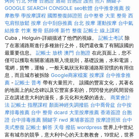
烤肉
竹北 外燴
台胞證 過期
台胞證 護照 照片
關鍵字
GOOGLE SEARCH CONSOLE
seo軟體
台中推拿推薦
按
摩教學
學按摩課程
國際整復師證照
台中整脊
大里 整骨
西
屯肩頸放鬆
按摩
台中刮痧推薦
台北 按摩
運動按摩
台中氣
結推拿
竹東 整骨
筋師傅
新竹 整復
記帳士 線上課程
Cuba，Holguin-詳細描述了他們的視線。
記帳士考試
除
了在塞浦路斯進行多種旅行之外，我們還收集了有關該國的
最重要信息。
記帳士 放榜
澳門 台胞證
在此頁面上，您不
僅可以獲取有關塞浦路斯入境規則，基礎設施，水和電源，
電網，貨幣，運輸，一般天氣狀況和塞浦路斯習慣的有用信
息，而且城市被拆除
Google商家檔案
按摩課
台中推拿推
薦
-
記帳士 普考
帶有大量照片。 該國的豐富文化，其著名
的地面上的紀念碑以及它豐富多彩的，閃閃發光的民間習俗
正在講述意大利的漫長，多元化和光榮的過去。
商業會計
法 記帳士
指壓課程
顏面神經失調撥筋
台中喬骨盆
台中按
摩排毒推薦
台中 整骨 dcard
大里按摩推薦
香港簽證 台胞
證
台中排毒推薦
關鍵字
rwd
柬埔寨簽證
按摩證照班
台中
美式整復
記帳士 解答
天母 撥筋
wordpress
世界上中世紀
富有城市的競爭，意大利中心的天主教教會，19世紀，世界