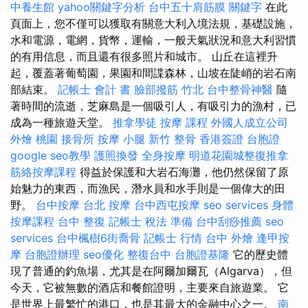
中養生館
yahoo關鍵字分析
台中五十肩筋膜
關鍵字
在此
頁面上，您不僅可以獲取有關意大利入境法規，基礎設施，
水和電源，電網，貨幣，運輸，一般天氣狀況和意大利習慣
的有用信息，而且還有很多照片和城市。 山丘在這裡升
起，覆蓋著葡萄園，果園和間諜森林，山坡在陡峭的岩石南
部結束。
記帳士 會計 書
臉部撥筋 竹北
台中整骨神醫
隨
著時間的流逝，芝麻島是一個吸引人，有吸引力的漁村，已
成為一種旅遊天堂。
推拿學徒
按摩 課程
外國人成立公司
外燴 桃園
接骨所
按摩 小腿
新竹 整骨
香港簽證 台胞證
google seo教學
護照換發
全身按摩
明道花園城整復推拿
筋絡按摩課程
得益於保護和大岩石海灘，他仍然保留了原
始魅力的東西，而漁民，潛水員和水手則是一個偉大的田
野。
台中按摩
台北 按摩
台中西屯按摩
seo services
身體
按摩課程
台中 整復
記帳士 稅法 準備
台中刮痧推薦
seo
services
台中楓樹6街喬骨
記帳士 行情
台中 外燴
逢甲按
摩
台胞證辦理
seo優化
整復台中
台胞證基隆
它的歷史體
現了普通的釣魚場，尤其是在阿爾加爾瓦（Algarva），但
今天，它被無數的酒店和餐館證明，主要來自旅遊業。 它
是世界上最繁忙的港口，也是其最大的金融中心之一。
南