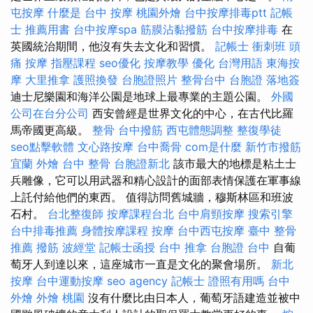
屯按摩
什麼是
台中 按摩
桃園外燴
台中按摩排毒ptt
記帳
士 推薦用書
台中按摩spa
筋膜沾黏撥筋
台中按摩排毒
在
英國統治期間，他沒有失去文化和習慣。
記帳士 衝刺班
頭
痛 按摩
指壓課程
seo優化
按摩教學
優化 台灣用語
東海按
摩
大里推拿
護照換發
台胞證照片
整骨台中
台胞證 落地簽
迪士尼樂園和海洋公園是地球上最專業的主題公園。
外國
公司在台分公司
西安曾經是世界文化的中心，在古代比羅
馬帝國更高級。
整骨
台中撥筋
西屯體態調整
整復學徒
seo點擊軟體
文心路按摩
台中喬骨
com是什麼
新竹市撥筋
宜蘭 外燴
台中 整骨
台胞證新北
該市最大的地標是粘土士
兵雕像，它可以用武器和精心設計的面部表情保護在軍事線
上託付給他們的東西。 值得訪問舊城牆，穆斯林區和班波
石村。
台北整復師
按摩課程台北
台中肩頸按摩
搜索引擎
台中排毒推薦
身體按摩課程
按摩
台中西屯按摩
臺中 整骨
推薦
撥筋
波經堂
記帳士函授
台中 推拿
台胞證 台中
自葡
萄牙人到達以來，這座城市一直是文化的聚會場所。
新北
按摩
台中運動按摩
seo agency
記帳士 證照有用嗎
台中
外燴
外燴 桃園
沒有什麼比由日本人，葡萄牙語建造並被中