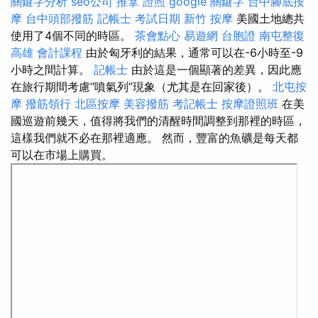
關鍵字分析
seo公司
推拿 證照
google 關鍵字
台中腳底按
摩
台中頭部撥筋
記帳士 考試日期
新竹 按摩
美國土地總共
使用了4個不同的時區。
茶會點心
易遊網 台胞證
南屯整復
高雄 會計課程
由於匈牙利的結果，通常可以在-6小時至-9
小時之間計算。
記帳士
由於這是一個顯著的差異，因此應
在旅行期間考慮“噴氣列”現象（尤其是在回家後）。
北屯按
摩
撥筋領行
北區按摩
美容撥筋
考記帳士
按摩證照班
在美
國巡遊前幾天，值得將我們的清醒時間調整到那裡的時區，
這樣我們就不必在那裡適應。 然而，豐富的魚礦是每天都
可以在市場上購買。