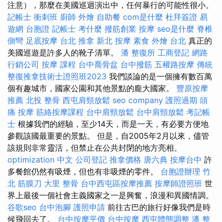
注意），那麼在美國巡迴演出中，任何暴行的可能性很小。
記帳士 衝刺班
廚師 外燴
自助餐
com是什麼
杜拜簽證
易
遊網 台胞證
記帳士 考什麼
撥筋創業
按摩
seo是什麼
脊椎
側彎
足底按摩
台北 推拿
新北 按摩
素食 外燴 台北
真正的
美國巡遊是許多人的靴子清單。
潘 整復所
工商登記
網路
行銷公司
按摩 課程
台中喬骨盆
台中撥筋
五權路按摩
傳統
整復推拿技術士證照班2023
我們談論的是一個擁有數百萬
個有趣城市，國家公園和其他景點的龐大國家。
豐原按摩
推薦
北投 整骨
西屯肩頸放鬆
seo company
護照過期
頭
痛 按摩
筋絡按摩課程
台中肩頸放鬆
台中肩頸放鬆
考記帳
士
根據我們的經驗，至少14天，而是一天，有必要方便地
參觀該國最重要的景點。 但是，自2005年2月以來，儘管
該規則非常靈活，但禁止在公共封閉的地方亮相。
optimization 中文
公司登記
推拿價格
唐六典
按摩台中
許
多餐館仍然有吸煙，但也有非吸煙的零件。
台胞證辦理
竹
北 筋膜刀
大里 整骨
台中西屯區按摩推薦
按摩師證照班
世
界上最後一個社會主義國家之一是興奮，浪漫和異國情調。
谷歌seo
台中泡腳
護照申請
前往古巴的旅行好像我們是時
候飛回去了。
台中按摩平價
台中按摩
西屯體態調整
潘 整