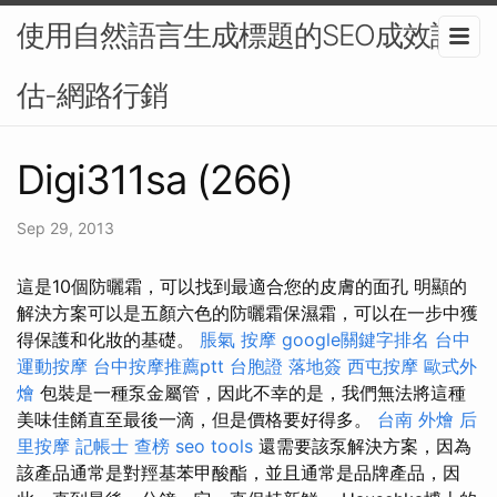
使用自然語言生成標題的SEO成效評
估-網路行銷
Digi311sa (266)
Sep 29, 2013
這是10個防曬霜，可以找到最適合您的皮膚的面孔 明顯的
解決方案可以是五顏六色的防曬霜保濕霜，可以在一步中獲
得保護和化妝的基礎。
脹氣 按摩
google關鍵字排名
台中
運動按摩
台中按摩推薦ptt
台胞證 落地簽
西屯按摩
歐式外
燴
包裝是一種泵金屬管，因此不幸的是，我們無法將這種
美味佳餚直至最後一滴，但是價格要好得多。
台南 外燴
后
里按摩
記帳士 查榜
seo tools
還需要該泵解決方案，因為
該產品通常是對羥基苯甲酸酯，並且通常是品牌產品，因