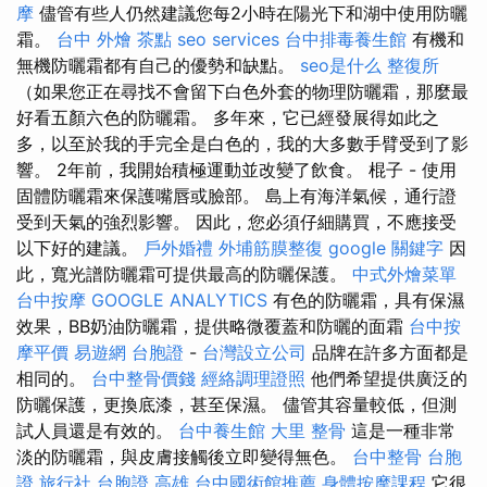
摩
儘管有些人仍然建議您每2小時在陽光下和湖中使用防曬
霜。
台中 外燴 茶點
seo services
台中排毒養生館
有機和
無機防曬霜都有自己的優勢和缺點。
seo是什么
整復所
（如果您正在尋找不會留下白色外套的物理防曬霜，那麼最
好看五顏六色的防曬霜。 多年來，它已經發展得如此之
多，以至於我的手完全是白色的，我的大多數手臂受到了影
響。 2年前，我開始積極運動並改變了飲食。 棍子 - 使用
固體防曬霜來保護嘴唇或臉部。 島上有海洋氣候，通行證
受到天氣的強烈影響。 因此，您必須仔細購買，不應接受
以下好的建議。
戶外婚禮
外埔筋膜整復
google 關鍵字
因
此，寬光譜防曬霜可提供最高的防曬保護。
中式外燴菜單
台中按摩
GOOGLE ANALYTICS
有色的防曬霜，具有保濕
效果，BB奶油防曬霜，提供略微覆蓋和防曬的面霜
台中按
摩平價
易遊網 台胞證
-
台灣設立公司
品牌在許多方面都是
相同的。
台中整骨價錢
經絡調理證照
他們希望提供廣泛的
防曬保護，更換底漆，甚至保濕。 儘管其容量較低，但測
試人員還是有效的。
台中養生館
大里 整骨
這是一種非常
淡的防曬霜，與皮膚接觸後立即變得無色。
台中整骨
台胞
證 旅行社
台胞證 高雄
台中國術館推薦
身體按摩課程
它很