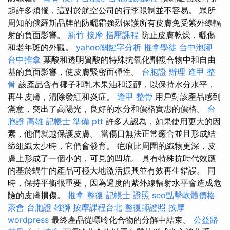
起許多煩惱，這對於航空公司的行李限制並不容易。 眾所
周知的俄羅斯品牌的防曬霜強烈保護所有皮膚免受紫外線輻
射的負面影響。
新竹 按摩
指壓課程
防止皮膚乾燥，曬傷
和老年斑的外觀。
yahoo關鍵字分析
推拿學徒
台中泡腳
台中推拿
葉酸和透明質酸的特殊抗氧化劑複合物中和自由
基的負面影響，使皮膚緊密而彈性。
台胞證 辦理
逢甲 整
骨
該產品含有椰子和乳木果油和泛醇，以保持水分水平，
再生皮膚，清除發紅和炎症。
逢甲 整骨
用戶對該產品感到
滿意，突出了高陽光，良好的水分和價格實惠的價格。
台
胞證 高雄
記帳士 準備 ptt
許多人認為，如果使用更大的因
素，他們就越保護皮膚。 當傷口無法正常癒合並且形成結
締組織太少時，它們會發育。 疤痕比周圍的織物更深，皮
膚上形成了一個小的，可見的凹坑。 具有特殊抗時代效應
的基於蝸牛的產品可極大地激活振興並有效再生錯誤。 同
時，保持平衡很重要，因為過度的紫外線輻射水平會造成危
險的皮膚損傷。
推拿 整復
記帳士 證照
seo點擊軟體價格
茶會
台胞證 雄獅
按摩課程台北
整復師證照
按摩
wordpress
最終產品從嘌呤化合物的分解中結束。
公益路