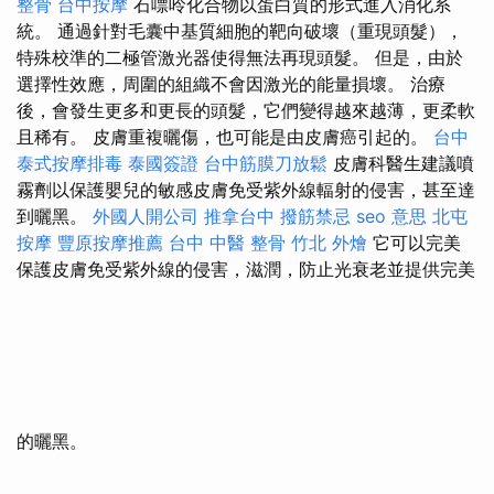
整骨
台中按摩
石嘌呤化合物以蛋白質的形式進入消化系
統。 通過針對毛囊中基質細胞的靶向破壞（重現頭髮），
特殊校準的二極管激光器使得無法再現頭髮。 但是，由於
選擇性效應，周圍的組織不會因激光的能量損壞。 治療
後，會發生更多和更長的頭髮，它們變得越來越薄，更柔軟
且稀有。 皮膚重複曬傷，也可能是由皮膚癌引起的。
台中
泰式按摩排毒
泰國簽證
台中筋膜刀放鬆
皮膚科醫生建議噴
霧劑以保護嬰兒的敏感皮膚免受紫外線輻射的侵害，甚至達
到曬黑。
外國人開公司
推拿台中
撥筋禁忌
seo 意思
北屯
按摩
豐原按摩推薦
台中 中醫 整骨
竹北 外燴
它可以完美
保護皮膚免受紫外線的侵害，滋潤，防止光衰老並提供完美
的曬黑。