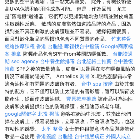
更多的空中防曬霜，這一點尤其重要。 此外，有機技術使
高UVA保護和耐用性成為可能。 但是，作為回報，尤其
是“舊電機”過濾器，它們可以更頻繁地刺激眼睛並對皮膚產
生敏感性反應。 敏感的皮膚當然知道該品牌的產品，因為
找到並不真正刺激的皮膚護理並不容易。 選擇範圍很廣，
而且對於化妝品的習慣也包含不同質量的產品。
竹東整骨
經絡按摩課程
香港 台胞證
哪裡找台中撥筋
Google商家檔
案
推拿
防曬產品包含SPF-From英國防曬係數。
台胞證過
期
seo agency
台中養生館排毒
台北記帳士推薦
台中整復
推薦
SPF之後的數量越高，皮膚可以暴露在沒有曬傷風險的
情況下暴露於陽光下。 Anthelios
喬骨
XL啞光凝膠霜非常
適合油性和有問題的皮膚所有者。
台中 spa
按摩
由於其獨
特的配方，它不僅可以防止太陽的有害影響，還可以調節皮
脂產生，從而使皮膚油膩。
豐原按摩推薦
該產品可為油性
皮膚和皮膚提供出色的防曬保護，並迅速形成老年斑。
google關鍵字
北投 撥筋
顧客在奶油中氾濫，並指出他們
掉在皮膚上，很容易塗抹，立即吸收，不會吸收毛孔，也沒
有粘性的感覺。
太平 整骨
女士們也很樂意將產品與裝飾化
妝品一起使用
香港簽證 台胞證
台中體態矯正
外國人成立