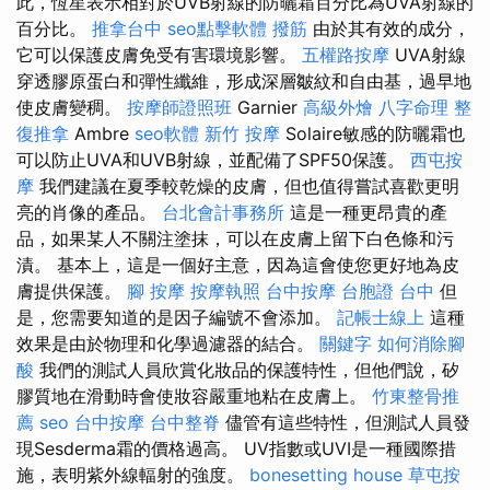
此，恆星表示相對於UVB射線的防曬霜百分比為UVA射線的
百分比。
推拿台中
seo點擊軟體
撥筋
由於其有效的成分，
它可以保護皮膚免受有害環境影響。
五權路按摩
UVA射線
穿透膠原蛋白和彈性纖維，形成深層皺紋和自由基，過早地
使皮膚變稠。
按摩師證照班
Garnier
高級外燴
八字命理 整
復推拿
Ambre
seo軟體
新竹 按摩
Solaire敏感的防曬霜也
可以防止UVA和UVB射線，並配備了SPF50保護。
西屯按
摩
我們建議在夏季較乾燥的皮膚，但也值得嘗試喜歡更明
亮的肖像的產品。
台北會計事務所
這是一種更昂貴的產
品，如果某人不關注塗抹，可以在皮膚上留下白色條和污
漬。 基本上，這是一個好主意，因為這會使您更好地為皮
膚提供保護。
腳 按摩
按摩執照
台中按摩
台胞證 台中
但
是，您需要知道的是因子編號不會添加。
記帳士線上
這種
效果是由於物理和化學過濾器的結合。
關鍵字
如何消除腳
酸
我們的測試人員欣賞化妝品的保護特性，但他們說，矽
膠質地在滑動時會使妝容嚴重地粘在皮膚上。
竹東整骨推
薦
seo
台中按摩
台中整脊
儘管有這些特性，但測試人員發
現Sesderma霜的價格過高。 UV指數或UVI是一種國際措
施，表明紫外線輻射的強度。
bonesetting house
草屯按