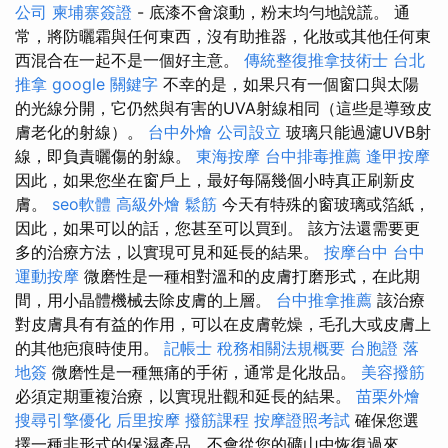
公司
柬埔寨簽證
- 底漆不會滾動，粉末均勻地說謊。 通
常，將防曬霜與任何東西，沒有助推器，化妝或其他任何東
西混合在一起不是一個好主意。
傳統整復推拿技術士
台北
推拿
google 關鍵字
不幸的是，如果只有一個窗口與太陽
的光線分開，它仍然與有害的UVA射線相同（這些是導致皮
膚老化的射線）。
台中外燴
公司設立
玻璃只能過濾UVB射
線，即負責曬傷的射線。
東海按摩
台中排毒推薦
逢甲按摩
因此，如果您坐在窗戶上，最好每隔幾個小時真正刷新皮
膚。
seo軟體
高級外燴
鬆筋
今天有特殊的窗玻璃或箔紙，
因此，如果可以的話，您甚至可以買到。 該方法還需要更
多的治療方法，以實現可見和延長的結果。
按摩台中
台中
運動按摩
微磨性是一種相對溫和的皮膚打磨形式，在此期
間，用小晶體機械去除皮膚的上層。
台中推拿推薦
該治療
對皮膚具有有益的作用，可以在皮膚乾燥，毛孔大或皮膚上
的其他疤痕時使用。
記帳士 稅務相關法規概要
台胞證 落
地簽
微磨性是一種無痛的手術，通常是化妝品。
美容撥筋
必須定期重複治療，以實現壯觀和延長的結果。
苗栗外燴
搜尋引擎優化
后里按摩
撥筋課程
按摩證照考試
確保您選
擇一種非形式的保濕產品，不會從您的礦山中恢復過來。