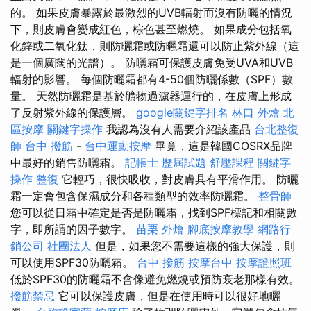
的。 如果皮膚暴露於最激烈的UVB輻射而沒有防曬的情況
下，則皮膚會變成紅色，棕色甚至燃燒。 如果成分包括氧
化鋅或二氧化鈦，則防曬霜或防曬霜還可以防止紫外線（這
是一個廣闊的光譜）。 防曬霜可保護皮膚免受UVA和UVB
輻射的影響。 每個防曬霜都有4-50個防曬係數（SPF）數
量。 天然防曬霜是基於礦物過濾器運行的，在皮膚上形成
了反射紫外線的保護層。
google關鍵字排名
林口 外燴
北
區按摩
關鍵字操作
我認為沒有人需要介紹該產品
台北整復
師
台中 撥筋
-
台中運動按摩
畢竟，這是韓國COSRX品牌
中最好的銷售防曬霜。
記帳士 歷屆試題
舒壓課程
關鍵字
操作
整復
它輕巧，很快吸收，對皮膚具有平滑作用。 防曬
霜一定會包含保濕成分和各種類型的效率防曬霜。
整骨師
您可以從日霜中確定是否是防曬霜，找到SPF標記和相關數
字，即所謂的因子數字。
苗栗 外燴
腳底按摩教學
網路行
銷公司
社團法人
但是，如果您不需要這樣的強大保護，則
可以使用SPF30防曬霜。
台中 撥筋
按摩台中
按摩證照班
低於SPF30的防曬霜不會像避免燃燒或預防衰老那樣有效。
撥筋禁忌
它可以保護皮膚，但是在使用時可以很好地曬