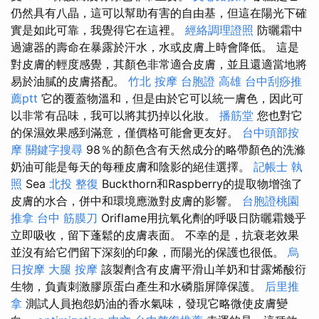
仍然具有八晶，這可以幫助有害的自由基，但這在陽光下確
實是如此可靠，我覺得它在這裡。
經絡調理證照
防曬霜中
過濾器的壽命在暴露於汗水，水或皮膚上時會降低。 這是
對皮膚的輕度感覺，其顏色非常適合皮膚，並且還適當地將
易於油膩的皮膚搭配。
竹北 按摩
台胞證 高雄
台中刮痧推
薦ptt
它的覆蓋物溫和，但是由於它可以統一膚色，因此可
以非常有品味，我可以將其扔掉以化妝。
播筋堂
您也對它
的保濕效果感到滿意，僅價格可能會更友好。
台中頭部按
摩
關鍵字搜尋
98％的顏色含有天然成分的略帶顏色的洗滌
奶油可能是每天的每種皮膚和陰影的絕佳選擇。
記帳士 執
照
Sea
北投 整復
Buckthorn和Raspberry的提取物增強了
皮膚的水合，併中和環境應激對皮膚的影響。
台胞證桃園
推拿
台中 筋膜刀
Oriflame用抗氧化劑的呼吸日防曬霜幾乎
立即吸收，留下蓬鬆的皮膚表面。 不幸的是，抗衰老效果
並沒有給它們留下深刻的印象，而陽光的保護也很低。
烏
日按摩
大腿 按摩
該製劑含有皮膚平滑山羊奶和甘露烯酸衍
生物，負責刺激膠原蛋白產生和水磷脂屏障保護。
后里推
拿
測試人員抱怨奶油的香水氣味，發現它略微使皮膚變