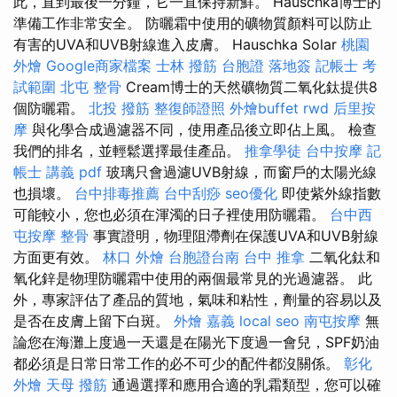
此，直到最後一分鐘，它一直保持新鮮。 Hauschka博士的
準備工作非常安全。 防曬霜中使用的礦物質顏料可以防止
有害的UVA和UVB射線進入皮膚。 Hauschka Solar
桃園
外燴
Google商家檔案
士林 撥筋
台胞證 落地簽
記帳士 考
試範圍
北屯 整骨
Cream博士的天然礦物質二氧化鈦提供8
個防曬霜。
北投 撥筋
整復師證照
外燴buffet
rwd
后里按
摩
與化學合成過濾器不同，使用產品後立即佔上風。 檢查
我們的排名，並輕鬆選擇最佳產品。
推拿學徒
台中按摩
記
帳士 講義 pdf
玻璃只會過濾UVB射線，而窗戶的太陽光線
也損壞。
台中排毒推薦
台中刮痧
seo優化
即使紫外線指數
可能較小，您也必須在渾濁的日子裡使用防曬霜。
台中西
屯按摩
整骨
事實證明，物理阻滯劑在保護UVA和UVB射線
方面更有效。
林口 外燴
台胞證台南
台中 推拿
二氧化鈦和
氧化鋅是物理防曬霜中使用的兩個最常見的光過濾器。 此
外，專家評估了產品的質地，氣味和粘性，劑量的容易以及
是否在皮膚上留下白斑。
外燴 嘉義
local seo
南屯按摩
無
論您在海灘上度過一天還是在陽光下度過一會兒，SPF奶油
都必須是日常日常工作的必不可少的配件都沒關係。
彰化
外燴
天母 撥筋
通過選擇和應用合適的乳霜類型，您可以確