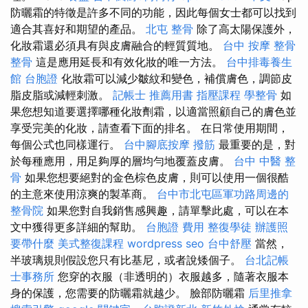
防曬霜的特徵是許多不同的功能，因此每個女士都可以找到
適合其喜好和期望的產品。
北屯 整骨
除了高太陽保護外，
化妝霜還必須具有與皮膚融合的輕質質地。
台中 按摩 整骨
整骨
這是應用延長和有效化妝的唯一方法。
台中排毒養生
館
台胞證
化妝霜可以減少皺紋和變色，補償膚色，調節皮
脂皮脂或減輕刺激。
記帳士 推薦用書
指壓課程
學整骨
如
果您想知道要選擇哪種化妝劑霜，以適當照顧自己的膚色並
享受完美的化妝，請查看下面的排名。 在日常使用期間，
每個公式也同樣運行。
台中腳底按摩
撥筋
最重要的是，對
於每種應用，用足夠厚的層均勻地覆蓋皮膚。
台中 中醫 整
骨
如果您想要絕對的金色棕色皮膚，則可以使用一個很酷
的主意來使用涼爽的製革商。
台中市北屯區軍功路周邊的
整骨院
如果您對自我銷售感興趣，請單擊此處，可以在本
文中獲得更多詳細的幫助。
台胞證 費用
整復學徒
辦護照
要帶什麼
美式整復課程
wordpress seo
台中舒壓
當然，
半玻璃規則假設您只有比基尼，或者說矮個子。
台北記帳
士事務所
您穿的衣服（非透明的）衣服越多，隨著衣服本
身的保護，您需要的防曬霜就越少。 臉部防曬霜
后里推拿