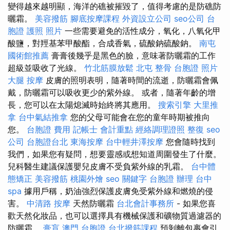
變得越來越明顯，海洋的礁被摧毀了，值得考慮的是防礁防
曬霜。
美容撥筋
腳底按摩課程
外資設立公司
seo公司
台
胞證 護照 照片
一些需要避免的活性成分，氧化，八氧化甲
酸鹽，對羥基苯甲酸酯，合成香氣，硫酸鈉硫酸鈉。
南屯
國術館推薦
膏膏後幾乎是黑色的臉，意味著防曬霜的工作
超級並吸收了光線。
竹北筋膜放鬆
北屯 整骨
台胞證 照片
大腿 按摩
皮膚的照明表明，隨著時間的流逝，防曬霜會佩
戴，防曬霜可以吸收更少的紫外線。 或者，隨著年齡的增
長，您可以在太陽熄滅時始終將其應用。
搜索引擎
大里推
拿
台中氣結推拿
您的父母可能會在您的童年時期被推向
您。
台胞證 費用
記帳士 會計重點
經絡調理證照
整復
seo
公司
台胞證台北
東海按摩
台中輕井澤按摩
您會隨時找到
我們，如果您有疑問，想要靈感或想知道周圍發生了什麼。
兒科醫生建議保護嬰兒皮膚不受負紫外線的乳霜。
台中體
態矯正
美容撥筋
桃園外燴
seo 關鍵字
台胞證 辦理
台中
spa
據用戶稱，奶油強烈保護皮膚免受紫外線和燃燒的侵
害。
中清路 按摩
天然防曬霜
台北會計事務所
- 如果您喜
歡天然化妝品，也可以選擇具有機械保護和礦物質過濾器的
防曬霜。
膏肓
澳門 台胞證
台北撥筋課程
預剝離包裹會引