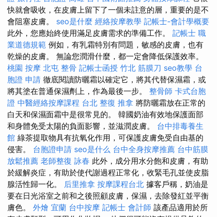
快就會吸收，在皮膚上留下了一個未註意的層，重要的是不
會阻塞皮膚。
seo是什麼
經絡按摩教學
記帳士-會計學概要
此外，您應始終使用滿足皮膚需求的準備工作。
記帳士 職
業道德規範
例如，有乳霜特別有問題，敏感的皮膚，也有
乾燥的皮膚。 無論您潤滑什麼，都一定會降低保護效率。
桃園 按摩
北屯 整骨
記帳士函授
竹北 筋膜刀
seo教學
台
胞證 申請
徹底閱讀防曬霜以確定它，將其代替保濕霜，或
將其塗在普通保濕劑上，作為最後一步。
整骨師
卡式台胞
證
中醫經絡按摩課程
台北 整復
推拿
將防曬霜放在正常的
白天和保濕面霜中是很常見的。 韓國奶油有效地保護面部
和身體免受太陽的負面影響，並滋潤皮膚。
台中排毒養生
館
綠茶提取物具有抗氧化作用，可保護皮膚免受自由基的
侵害。
台胞證申請
seo是什么
台中全身按摩推薦
台中筋膜
放鬆推薦
老師整復 詠春
此外，成分用水分飽和皮膚，有助
於緩解炎症，有助於使代謝過程正常化，收緊毛孔並使皮脂
腺活性歸一化。
后里推拿
按摩課程台北
據客戶稱，奶油是
要在日光浴室之前和之後照顧皮膚，保濕，去除發紅並平衡
膚色。
外燴 宜蘭
台中按摩
記帳士 會計師
該產品適用於所