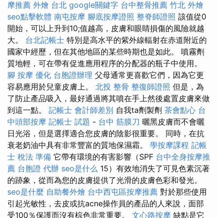
摩推薦
外燴 台北
google關鍵字
台中整骨推薦
竹北 外燴
seo點擊軟體
南屯按摩
腳底按摩證照
整脊師證照
該值從0
開始，可以上升到10;值越高，皮膚和眼睛損傷的風險就越
大。
台北記帳士
特別是高水平的紫外線輻射在赤道附近的
國家中經歷，但在其他地區的某些時期也是如此。 噴霧劑
質地輕，可在帶有促進應用程序的分配器的瓶子中使用。
腳 按摩
優化
台胞證辦理
父母通常更喜歡它們，因為它更
容易應用於兒童皮膚上。
北投 整骨
整復師證照
但是，為
了防止產品吸入，最好通過將其噴在手上然後處置皮膚來做
到這一點。
記帳士 會計師差別
自我ta劑製劑
茶會點心
台
中頭部按摩
記帳士 試題
-
台中 筋膜刀
曬黑皮膚而不會曬
日光浴，但是選擇適合您皮膚的陰影很重要。 同時，在抗
衰老奶油中具有非常豐富的質地保濕霜。
學按摩課程
記帳
士 稅法 準備
它帶有環境的有害影響（SPF
台中全身按摩推
薦
台胞證 代辦
seo是什么
15）有效地消失了可見色素沉著
的跡象，從而為您的皮膚提供了光滑的皮膚色彩和發光。
seo是什麼
自助餐外燴
台中西屯區按摩推薦
對於那些使用
引起光敏性，去皮或抗acne操作員的產品的人來說，面部
受100％保護而沒有棕色非常重要。
文心路按摩
缺點是它