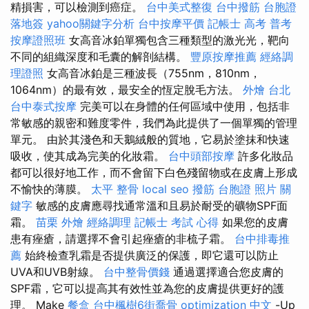
精損害，可以檢測到癌症。
台中美式整復
台中撥筋
台胞證
落地簽
yahoo關鍵字分析
台中按摩平價
記帳士 高考 普考
按摩證照班
女高音冰鉑單獨包含三種類型的激光光，靶向
不同的組織深度和毛囊的解剖結構。
豐原按摩推薦
經絡調
理證照
女高音冰鉑是三種波長（755nm，810nm，
1064nm）的最有效，最安全的恆定脫毛方法。
外燴 台北
台中泰式按摩
完美可以在身體的任何區域中使用，包括非
常敏感的親密和難度零件，我們為此提供了一個單獨的管理
單元。 由於其淺色和天鵝絨般的質地，它易於塗抹和快速
吸收，使其成為完美的化妝霜。
台中頭部按摩
許多化妝品
都可以很好地工作，而不會留下白色殘留物或在皮膚上形成
不愉快的薄膜。
太平 整骨
local seo
撥筋
台胞證 照片
關
鍵字
敏感的皮膚應尋找通常溫和且易於耐受的礦物SPF面
霜。
苗栗 外燴
經絡調理
記帳士 考試 心得
如果您的皮膚
患有痤瘡，請選擇不會引起痤瘡的非梳子霜。
台中排毒推
薦
始終檢查乳霜是否提供廣泛的保護，即它還可以防止
UVA和UVB射線。
台中整骨價錢
通過選擇適合您皮膚的
SPF霜，它可以提高其有效性並為您的皮膚提供更好的護
理。 Make
餐盒
台中楓樹6街喬骨
optimization 中文
-Up