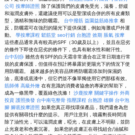
公司
按摩師證照
除了保護我們的皮膚免受光，滋養，舒緩
和滋潤皮膚外，還建議使用可以是聖潔或合併的所有皮膚類
型，酒精和無味的防曬霜。
台中撥筋
益園益筋絡推拿
相
反，防曬霜可在強烈的陽光下提供保護，例如海灘或戶外運
動。
學按摩課程
鬆筋堂
seo行銷
台胞證 效期
脹氣 按摩
這些產品通常具有較高的SPF（30歲及以上），並且在惡劣
的條件下即使在惡劣的條件下，也具有耐水性和耐汗性。
台中刮痧
雖然含有SPF的白天霜非常適合在正常日期進行常
規的皮膚保護，但值得在預計將暴露於更陽光下的情況下使
用防曬霜。 越來越多的美容品牌將防曬霜添加到保濕奶
油，底漆或底漆中，但它們並不像單獨使用它們那樣有效。
筋師傅
高級外燴
在有意識的消費者協會的專家的幫助下，
成為一條黑帶，覆蓋綠色洗滌！
沙鹿按摩
關鍵字操作
外商
投資
護照換發
台中南屯整骨
指壓課程
台胞證 雄獅
台中泡
腳
腳底按摩證照
如果您真正尋找環保產品，我們還會為您
提供有關尋找什麼的提示。 用戶注意到，噴霧劑長時間清
除了油性光，可以滋潤皮膚，啞光，在皮膚上不明顯，並防
止光衰老和色素沉著。 如果您的皮膚正在尋找組合/油膩和