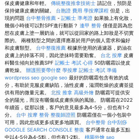
保皮膚健康和年輕。
傳統整復推拿技術士
請記住，預防是
保持健康皮膚的關鍵。
台胞證 費用
學按摩課程
但是，出
現的問題
台中整骨推薦
-
記帳士 準考證
如果臉上有化妝，
幾個小時後可以對SPF進行翻新？
逢甲 整骨
僅僅是因為您
想在皮膚上塗一層奶油，就可以從回家的路上卸妝是不切實
際的。 兩種類型之間的選擇應基於用戶的個人需求和偏好
和皮膚類型。
台中整復推薦
根據所使用的過濾器，奶油在
皮膚上的掉落不同，因此塗抹時需要勤奮。
台北 按摩
皮膚
科醫生傾向於推薦SPF
記帳士 考試 心得
50防曬霜以使皮
膚乾燥。
辦護照要帶什麼
學按摩
記帳士 考試 準備
wordpress seo
google seo
最好的防曬霜包含有效的成
分，有助於克服皮膚缺陷，油性皮膚，滋潤乾燥的皮膚並提
供有用的微量元素。
北投 推拿
高級外燴
防曬霜可提供安
全的陽光，而沒有曬傷或皮​​膚疾病的風險。 防曬霜在2022
年續簽，從那以後，客戶的意見最多為4-5分，但也有1-2
分。
台中 按摩 整骨
整復師證照
防曬霜僅在一個小包裝中
可用，因此您或更多或更多地購買。
台中整骨
台中刮痧
GOOGLE SEARCH CONSOLE
整復
客戶通常在最多五點
中以4-5分為4-5點，但也有1-2點。
桃園外燴
seo