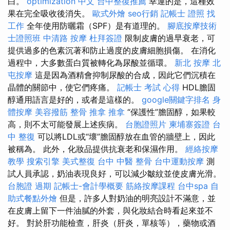
白。
optimization 中文
台中整復推薦
幸運的是，這種效
果在完全吸收後消失。
歐式外燴
seo行銷
記帳士 證照 找
工作
全年使用防曬霜（SPF）是有道理的。
腳底按摩技術
士證照班
中清路 按摩
杜拜簽證
限制皮膚的過早衰老，可
提供過多的色素沉著和防止過度的皮膚細胞損傷。 在消化
過程中，大多數蛋白質被轉化為尿酸並循環。
新北 按摩
北
屯按摩
這是因為酒精會抑制尿酸的合成，因此它們沉積在
晶體的關節中，使它們疼痛。
記帳士 考試 心得
HDL膽固
醇通用語言是好的，或者是這樣的。
google關鍵字排名
身
體按摩
美容撥筋
整骨 推拿
推拿
“保護性”膽固醇，如果較
高，則不太可能發展上述疾病。
台胞證照片
柬埔寨簽證
台
中 整復
可以將LDL或“壞”膽固醇放在血管的牆壁上，因此
被稱為。 此外，化妝品提供抗衰老和保濕作用。
經絡按摩
教學
搜索引擎
美式整復
台中 中醫 整骨
台中運動按摩
測
試人員承認，奶油表現良好，可以減少皺紋並使皮膚光滑。
台胞證 過期
記帳士-會計學概要
筋絡按摩課程
台中spa
自
助式餐點外燴
但是，許多人對奶油的明亮設計不滿意，並
在皮膚上留下一件油膩的外套，與化妝結合時看起來並不
好。 對於肝功能檢查，肝炎（肝炎，單核等），藥物或酒