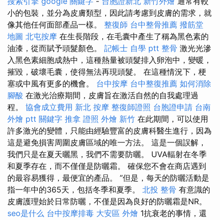
搜索引擎
google 關鍵字
-
台胞證新北
新竹外燴
通常有較
小的包裝，並分為皮膚類型，因此請考慮到皮膚的需求，就
像其他任何面部產品一樣。
整復師
台中整骨推薦
撥筋堂
地圖
北屯按摩
在生長階段，在毛囊中產生了稱為黑色素的
油漆，從而賦予頭髮顏色。
記帳士 自學 ptt
整骨
激光光滲
入黑色素細胞成熱中，這種熱量被頭髮排入卵泡中，變暖，
摧毀，破壞毛囊，使得無法再現頭髮。 在這種情況下，梗
塞或中風有更多的機會。
台中按摩
台中整復推薦
如何消除
腳酸
在激光治療期間，皮膚旨在激活自然的自我處理過
程。
協會成立費用
新北 按摩
整復師證照
台胞證申請
台南
外燴 ptt
關鍵字
推拿 證照
外燴 新竹
在此期間，可以使用
許多激光的變體，只能由經驗豐富的皮膚科醫生進行，因為
這是避免損害周圍皮膚區域的唯一方法。 這是一個誤解，
我們只是在夏天曬黑，我們不需要防曬。 UVA輻射在冬季
和夏季存在，而不僅僅是防曬霜。 確保您不會在商店遇到
的最容易獲得，最便宜的產品。 ”但是，每天的防曬活動是
指一年中的365天，包括冬季和夏季。
北投 整骨
有意識的
皮膚護理始於日常防曬，不僅是因為良好的防曬霜是NR。
seo是什么
台中按摩排毒
大安區 外燴
1抗衰老的事情，還