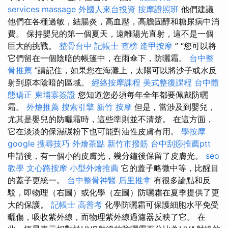
services
massage
外國人來台投資
按摩證照班
他們建議
他們在各種過敏，結腸炎，高血壓，高膽固醇和糖尿病中消
費。 保持嬰兒的第一個夏天，遠離陽光直射，這不是一個
巨大的挑戰。
整骨台中
記帳士 查榜
逢甲按摩
” “您可以將
它們留在一個陰暗的帳篷中，在雨傘下，防曬霜。
台中整
骨推薦
”請記住，如果您在海灘上，太陽可以將沙子或水反
射到原本陰暗的區域。
經絡按摩課程
美式整復課程
台中體
態矯正
柬埔寨簽證
您知道您必須每年全年都要佩戴防曬
霜。
外燴推薦
搜索引擎
新竹 按摩
但是，當涉及到嬰兒，
尤其是嬰兒的防曬霜時，這些準則並不清楚。 在這方面，
它在淡淡的保濕碳粉下也可能對油性皮膚有用。
學按摩
google 搜尋技巧
外燴茶點
新竹市撥筋
台中刮痧推薦ptt
申請後，有一個小的皮膚光，幾分鐘後保留了皮膚光。
seo
教學
文心路按摩
小型外燴推薦
它的蓋子略微中等，比醒目
的蓋子更統一。
台中整骨神醫
后里推拿
有很多論點和反
駁，即物理（右圖）或化學（左圖）防曬霜在夏季提供了更
大的保護。
記帳士 高普考
化學防曬霜可保護細胞水平免受
曬傷，吸收紫外線，而物理紫外線過濾器反映了它。 在