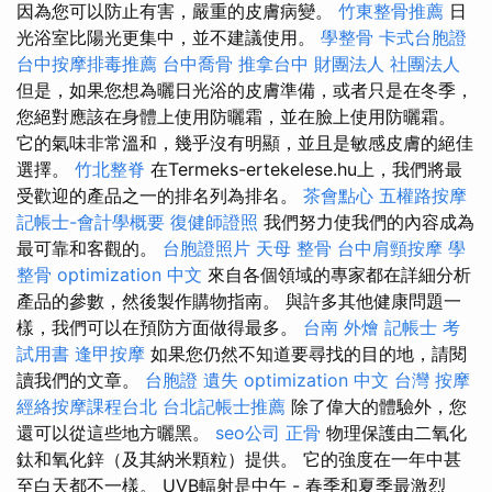
因為您可以防止有害，嚴重的皮膚病變。
竹東整骨推薦
日
光浴室比陽光更集中，並不建議使用。
學整骨
卡式台胞證
台中按摩排毒推薦
台中喬骨
推拿台中
財團法人 社團法人
但是，如果您想為曬日光浴的皮膚準備，或者只是在冬季，
您絕對應該在身體上使用防曬霜，並在臉上使用防曬霜。
它的氣味非常溫和，幾乎沒有明顯，並且是敏感皮膚的絕佳
選擇。
竹北整脊
在Termeks-ertekelese.hu上，我們將最
受歡迎的產品之一的排名列為排名。
茶會點心
五權路按摩
記帳士-會計學概要
復健師證照
我們努力使我們的內容成為
最可靠和客觀的。
台胞證照片
天母 整骨
台中肩頸按摩
學
整骨
optimization 中文
來自各個領域的專家都在詳細分析
產品的參數，然後製作購物指南。 與許多其他健康問題一
樣，我們可以在預防方面做得最多。
台南 外燴
記帳士 考
試用書
逢甲按摩
如果您仍然不知道要尋找的目的地，請閱
讀我們的文章。
台胞證 遺失
optimization 中文
台灣 按摩
經絡按摩課程台北
台北記帳士推薦
除了偉大的體驗外，您
還可以從這些地方曬黑。
seo公司
正骨
物理保護由二氧化
鈦和氧化鋅（及其納米顆粒）提供。 它的強度在一年中甚
至白天都不一樣。 UVB輻射是中午 - 春季和夏季最激烈