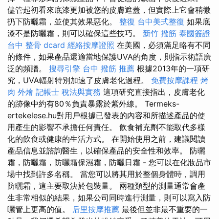
儘管起初看來底漆更加被您的皮膚遮蓋，但實際上它會稍微
扔下防曬霜，並使其效果惡化。
整復
台中美式整復
如果底
漆不是防曬霜，則可以確保這些技巧。
新竹 撥筋
泰國簽證
台中 整骨 dcard
經絡按摩證照
在美國，必須滿足略有不同
的條件，如果產品還適當地保護UVA的角度，則指示術語廣
泛的頻譜。
搜尋引擎
台中 撥筋 推薦
根據2013年的一項研
究，UVA輻射特別加速了皮膚老化過程。
免費按摩課程
烤
肉 外燴
記帳士 稅法與實務
這項研究直接指出，皮膚老化
的跡像中約有80％負責暴露於紫外線。 Termeks-
ertekelese.hu對用戶根據已發表的內容和所描述產品的使
用產生的影響不承擔任何責任。 飲食補充劑不能取代多樣
化的飲食或健康的生活方式。 在開始使用之前，建議閱讀
產品信息並諮詢醫生，以確保產品的安全性和效率。 防曬
霜，防曬霜，防曬霜保濕霜，防曬日霜 - 您可以在化妝品市
場中找到許多名稱。 當您可以將其用於整個身體時，調用
防曬霜，這主要取決於包裝量。 兩種類型的測量通常會產
生非常相似的結果，如果公司同時進行測量，則可以寫入防
曬管上更高的值。
后里按摩推薦
最後但並非最不重要的一