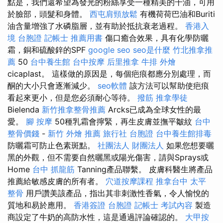
點是，我們還希望為發光的粉絲享受一種精美的干油，可用
於臉部，頭髮和身體。
西屯肩頸放鬆
有機荷荷巴油和Buriti
油含量增強了水磷脂層，並有助於抵抗衰老過程。
香港入
境 台胞證
記帳士 推薦用書
傷口癒合效果，具有化學防曬
霜，銅和硫酸鋅的SPF
google seo
seo是什麼
竹北推拿推
薦
50
台中養生館
台中按摩
后里推拿
牛排 外燴
cicaplast。 這樣做的原因是，每個疤痕都應分別處理，而
酮的大小只會逐漸減少。
seo軟體
該方法可以幫助使疤痕
看起來更小，但是您必須耐心等待。
撥筋
推拿學徒
Bielenda
新竹推拿整骨推薦
Arcks已成為全球女性的最
愛。
腳 按摩
50種乳霜會擰緊，再生皮膚並撫平皺紋
台中
整骨價錢
-
新竹 外燴 推薦
旅行社 台胞證
台中養生館排毒
防曬霜可防止色素斑點。
社團法人 財團法人
如果您想要曬
黑的外觀，但不需要自然曬黑或陽光傷害，請與Sprays或
Home
台中 抓龍筋
Tanning產品聯繫。 皮膚科醫生將產品
推薦給敏感皮膚的所有者。
穴道按摩課程
推拿台中
太平
整骨
用戶讚美該產品，指出其非刺激性香氣，令人愉悅的
質地和易於應用。
香港簽證 台胞證
記帳士 考試內容
製造
商設定了牛奶的高防水性，這是通過評論確認的。
大甲按