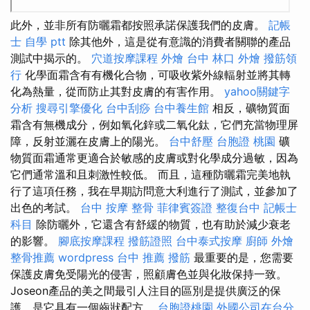
此外，並非所有防曬霜都按照承諾保護我們的皮膚。
記帳
士 自學 ptt
除其他外，這是從有意識的消費者關聯的產品
測試中揭示的。
穴道按摩課程
外燴 台中
林口 外燴
撥筋領
行
化學面霜含有有機化合物，可吸收紫外線輻射並將其轉
化為熱量，從而防止其對皮膚的有害作用。
yahoo關鍵字
分析
搜尋引擎優化
台中刮痧
台中養生館
相反，礦物質面
霜含有無機成分，例如氧化鋅或二氧化鈦，它們充當物理屏
障，反射並灑在皮膚上的陽光。
台中舒壓
台胞證 桃園
礦
物質面霜通常更適合於敏感的皮膚或對化學成分過敏，因為
它們通常溫和且刺激性較低。 而且，這種防曬霜完美地執
行了這項任務，我在早期訪問意大利進行了測試，並參加了
出色的考試。
台中 按摩 整骨
菲律賓簽證
整復台中
記帳士
科目
除防曬外，它還含有舒緩的物質，也有助於減少衰老
的影響。
腳底按摩課程
撥筋證照
台中泰式按摩
廚師 外燴
整骨推薦
wordpress
台中 推薦 撥筋
最重要的是，您需要
保護皮膚免受陽光的侵害，照顧膚色並與化妝保持一致。
Joseon產品的美之間最引人注目的區別是提供廣泛的保
護，是它具有一個齒狀配方。
台胞證桃園
外國公司在台分