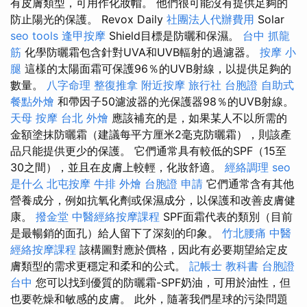
有皮膚類型，可用作化妝帽。 他們很可能沒有提供足夠的
防止陽光的保護。 Revox Daily
社團法人代辦費用
Solar
seo tools
逢甲按摩
Shield目標是防曬和保濕。
台中 抓龍
筋
化學防曬霜包含針對UVA和UVB輻射的過濾器。
按摩 小
腿
這樣的太陽面霜可保護96％的UVB射線，以提供足夠的
數量。
八字命理 整復推拿
附近按摩
旅行社 台胞證
自助式
餐點外燴
和帶因子50濾波器的光保護器98％的UVB射線。
天母 按摩
台北 外燴
應該補充的是，如果某人不以所需的
金額塗抹防曬霜（建議每平方厘米2毫克防曬霜），則該產
品只能提供更少的保護。 它們通常具有較低的SPF（15至
30之間），並且在皮膚上較輕，化妝舒適。
經絡調理
seo
是什么
北屯按摩
牛排 外燴
台胞證 申請
它們通常含有其他
營養成分，例如抗氧化劑或保濕成分，以保護和改善皮膚健
康。
撥金堂
中醫經絡按摩課程
SPF面霜代表的類別（目前
是最暢銷的面孔）給人留下了深刻的印象。
竹北腰痛
中醫
經絡按摩課程
該構圖對應於價格，因此有必要期望給定皮
膚類型的需求更穩定和柔和的公式。
記帳士 教科書
台胞證
台中
您可以找到優質的防曬霜-SPF奶油，可用於油性，但
也要乾燥和敏感的皮膚。 此外，隨著我​​們星球的污染問題