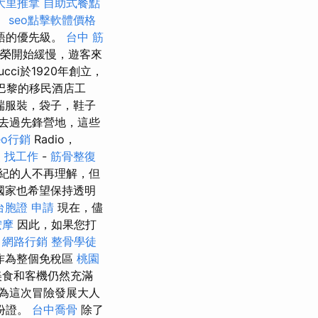
大里推拿
自助式餐點
。
seo點擊軟體價格
語的優先級。
台中 筋
榮開始緩慢，遊客來
ucci於1920年創立，
巴黎的移民酒店工
端服裝，袋子，鞋子
去過先鋒營地，這些
eo行銷
Radio，
 找工作
-
筋骨整復
世紀的人不再理解，但
國家也希望保持透明
台胞證 申請
現在，儘
按摩
因此，如果您打
。
網路行銷
整骨學徒
作為整個免稅區
桃園
美食和客機仍然充滿
為這次冒險發展大人
份證。
台中喬骨
除了