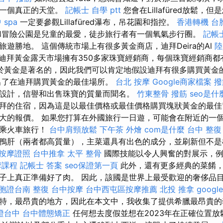
是一個真正的天堂。
記帳士 自學 ptt
您會在Lillafüred放鬆
 spa
一定要參觀Lillafüred瀑布，吊花園和指控。
香港轉機 台
冒險公園是兒童的最愛，徒步旅行者有一個氧氣步行圈。
記帳
遊勝地。 這個傳統市場上有很多黃金商店，迪拜Deira的Al
陸
迪拜黃金露天市場擁有350多家珠寶經銷商，每個珠寶經銷商都
於黃金是著名的，因此我們可以肯定地假設迪拜有很多購買黃金
出了在迪拜購買黃金的最佳場所。
台北 按摩
Google商家檔案
撥
設計，信譽和出售珠寶的質量而聞名。
竹東整骨
撥筋
seo是什
拜的住宿，因為這是以最佳價格或最佳價格購買塊狀黃金的最佳
大的報價。 如果您打算在外國旅行一日遊，可能會在附近的一
後乘火車旅行！
台中肩頸放鬆
下午茶 外燴
com是什麼
台中 整復
鴨肝（兩者都高質量），主菜還具有出色的成分，並刷新但不是
按摩證照
台中推拿
太平 整骨
國際技能以令人興奮的對展示，例
摩課程
記帳士 答案
seo保證第一頁
此外，還有更多經典的菜餚，
子上真正準備好了肉。 因此，該國是世界上最受歡迎的奢侈品
胞證台南
整復
台中按摩
台中西屯區按摩推薦
北投 推拿
google
特，最昂貴的地方，因此在本文中，我收集了提供希臘最昂貴
證台中
台中體態矯正
任何想去度假並想在2023年在正確位置放