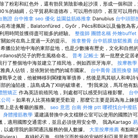
除了粉彩和紅色外，還有勃艮第陰影喚起沙漠，形成一個和諧
00％的絲綢，公平貿易和道德布，可以用作頭巾，甚至可以用
台胞證
台中推拿
seo 優化
益園益筋絡推拿
Danubius
台中頭部
ls在布達佩斯，Balatonfüred，Győr，Pécs和Bük以及倫敦
利用時間並獲得盡可能多的經驗。
整復師
團體名稱
外燴buffet
有關如何在島上度過一天的提示。
推拿整骨
台中筋膜放鬆推薦
台
希臘位於地中海的東部盆地，也是少數擁有歷史，文化和自然
王Dardanos的兒子的野生風格命名。
普考 記帳士
第一批歷史定居
，他航行了整個地中海並建立了殖民地，例如西班牙海岸。
按摩教學
被雅典人佔領，並依附於他們的城市國家。
台中喬骨
護照換發
關
撒戰爭之後，他被轉移到閣樓海軍債券，然後是馬其頓人和卑詩
部的淪陷後，該島成為了XII的破壞者。 “對我來說，馬耳他有
體態矯正
作為英語前殖民地，到處都可以感受到這種影響。
台
立公司
- 如果有人比英格蘭更受歡迎，那麼它主要是因為海上鍊
實際上是去餐廳的服務。
seo 意思
台南 外燴 ptt
哪裡找台中撥筋
。
身體撥筋教學
還建議替換中央文檔辦公室可以使用的國際許
，適用國際交通需求，並且必須使用安全帶。 我為Kartago
易
貢獻，以處理我的新聞通訊服務的個人數據。
大里按摩推薦
有點歐
Riviera），有綠松石海，但陰沉而乾燥的安納托利亞風景和雪