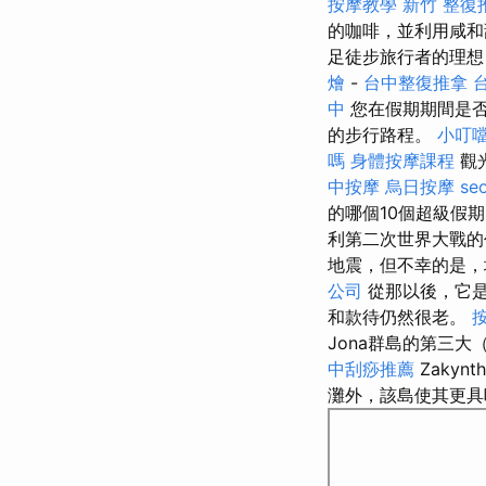
按摩教學
新竹 整復
的咖啡，並利用咸
足徒步旅行者的理
燴
-
台中整復推拿
中
您在假期期間是否
的步行路程。
小叮
嗎
身體按摩課程
觀
中按摩
烏日按摩
seo
的哪個10個超級假
利第二次世界大戰的
地震，但不幸的是，地
公司
從那以後，它是
和款待仍然很老。
Jona群島的第三大（
中刮痧推薦
Zaky
灘外，該島使其更具