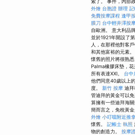
索了。 事件，內部
外燴
台胞證 辦理
記
免費按摩課程
逢甲
膜刀
台中輕井澤按
自歐洲。 意大利品牌由
並於1921年開設了
人，在那裡他對客
和其他富裕的元素。
懷舊的照片將很熟
Palma橡膠床墊，
所有表達XXI。
台中
他們同意40歲以上
度。
新竹 按摩
迪拜
管迪拜的黃金可以免
算擁有一些迪拜海關
簡而言之，免稅黃金
外燴
小叮噹附近推
懷舊。
記帳士 執照
物的創造力。
按摩