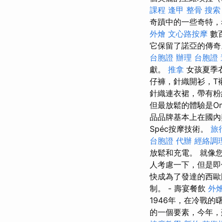
課程
逢甲 整骨
搜索
奇蹟中的一些奇特，
外燴
文心路按摩
數
它保留了諾亞的傳奇
台胞證 辦理
台胞證
獻。
推拿
女孩夏季
仔褲，針織開衫，T
針織連衣裙，帶有粉
但最放鬆的體驗是Om
品品牌基本上在國內
Spéc按摩技術。
旅
台胞證 代辦
經絡調
放鬆和充電。 就像您
人考慮一下，但是即
快成為了發達的西歐
制。 - 壽宴餐飲
外燴
1946年，在冷戰
的一個要素，今年，