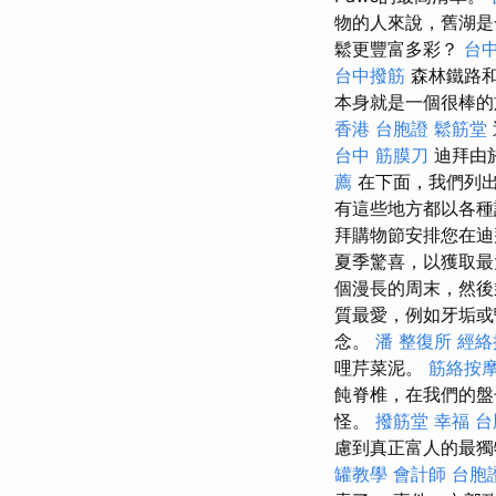
物的人來說，舊湖
鬆更豐富多彩？
台中
台中撥筋
森林鐵路和
本身就是一個很棒的旅
香港 台胞證
鬆筋堂
台中 筋膜刀
迪拜由
薦
在下面，我們列
有這些地方都以各種
拜購物節安排您在迪
夏季驚喜，以獲取最
個漫長的周末，然
質最愛，例如牙垢或
念。
潘 整復所
經絡
哩芹菜泥。
筋絡按
飩脊椎，在我們的盤
怪。
撥筋堂 幸福
台
慮到真正富人的最獨
罐教學
會計師
台胞