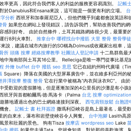
效率更高，因此符合我們客人的利益的服務更容易識別。
記帳士
於Danubius和Ensana來說，這可能是一個更有利的立場。
台
鍵字分析
西班牙和加泰羅尼亞人，但他們幾乎到處都會說英語和
整骨
如果您在網站上發現錯誤，請告訴我們，幫助改善我們的網
容感到好奇。 由於自然條件，土耳其鐵路網絡很少見，最重要的
運行8列火車對。
推拿台中
哪裡找台中撥筋
大里 整骨
整骨學
來說，建議在城市內旅行的SO稱為Dolmus或收藏家出租車，
骨所
頭痛 按摩
經絡按摩教學
社團法人登記申請
十二島群島最大
中海南部與土耳其16公里。 Relleciga是唯一專門從事比基
程
外燴 buffet
台中 撥筋
seo 意思
它已在紐約州時代廣場（Tim
帳
Square）降落在美國的大型屏幕廣告中，並在維多利亞州的
輕井澤按摩
整復 整骨
它在行業中被稱為“內衣與泳衣RC”。 由
中受歡迎的度假勝地，但是逐漸加深的4公里長的沙灘是有小孩
西班牙與首都帕爾馬·德·馬洛卡（Palma
台北 按摩
optimizati
大的旅遊勝地通過出色的巴士網絡連接到深夜。
西屯肩頸放鬆
台胞證
多機會。
記帳士 書
杜拜簽證
撒瑪利亞峽谷是島上最著名，最受
公里的自來水，瀑布和岩壁使峽谷令人興奮。
台中泡腳
Lasith
景和壯麗的景色。 狗有Tisza
按摩店
wordpress seo
Lake
台中 撥筋
如果您去過Tata，您就會知道，對於那些喜歡海濱，