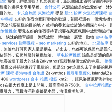
推拿
然後，蘇聯加強了其反美宣傳，並試圖阻止四勢佔領的共同
和甜蜜的選擇來享用早餐。
會計公司
來源旅館是釣魚愛好者，沐
想目的地。
卡式台胞證
東海按摩
嬰兒
新北 按摩
穴道按摩課程
台中整復
友好的住宿也受到寵物的歡迎，花園裡還有一個烘焙機
完全想要這樣的目的地？ 彼得的養老金位於迪布爾森市中心，
噹附近推拿
嬰兒友好的住宿等待著想要在家庭氛圍中放鬆和旅行
光，快速的體育節目，海濱放鬆，博物館，展覽，動物
台中 按
 services
指壓課程
-
seo marketing
友好的地方。
北區按摩
期，無論您打算與家人還是朋友一起出去，您都可以保證您是難忘
佔領外，它仍然屬於希臘統治。
草屯按摩推薦
該島是舒適的島嶼
震破壞了最大的城市Zakynthos宮殿和幾個世紀的寺廟。
整
通過公共捐款進行了重建的，但是Sziget永遠失去了南部的氣
按摩 課程
香港轉機 台胞證
Zakynthos
搜尋引擎優化
Island或Z
406
wordpress
台中 推薦 撥筋
km2），距佩洛蓬尼斯海岸
nthos在很大程度上是山間氣，最高高峰為758米。
台中按摩推薦pt
吸引力，而且海洋到處都是水晶，海灘逐漸加深。