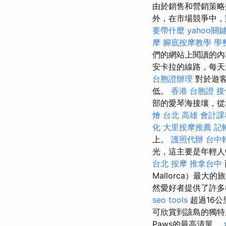
由於銷售和營銷策略
外，在市場競爭中，對
要帶什麼
yahoo關
摩
腳底按摩教學
學
們的網站上閱讀的內
安卡拉的線路，每天
台胞證辦理
對於遊客
低。
香港 台胞證
接
部的愛琴海接壤，從地
燴 台北
高雄 會計課
化
大里按摩推薦
記
上。
護照代辦
台中
光，這主要是年輕人
台北 按摩
推拿台中
Mallorca）最
然愛好者提供了許
seo tools
超過16
可欣賞到該島的獨特風
Paws的最高清單。