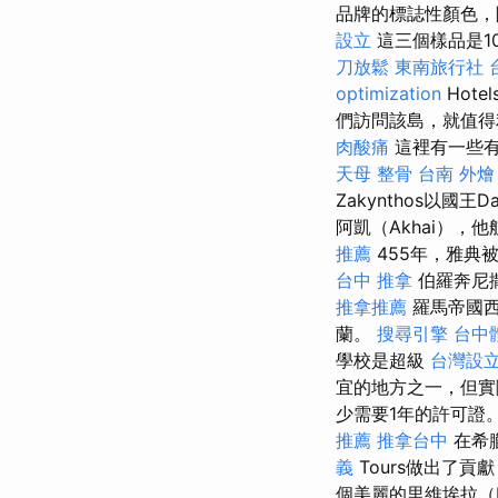
品牌的標誌性顏色，
設立
這三個樣品是1
刀放鬆
東南旅行社 
optimization
Hote
們訪問該島，就值得
肉酸痛
這裡有一些
天母 整骨
台南 外燴
Zakynthos以國
阿凱（Akhai）
推薦
455年，雅典
台中 推拿
伯羅奔尼
推拿推薦
羅馬帝國西
蘭。
搜尋引擎
台中
學校是超級
台灣設
宜的地方之一，但
少需要1年的許可證
推薦
推拿台中
在希臘
義
Tours做出了
個美麗的里維埃拉（