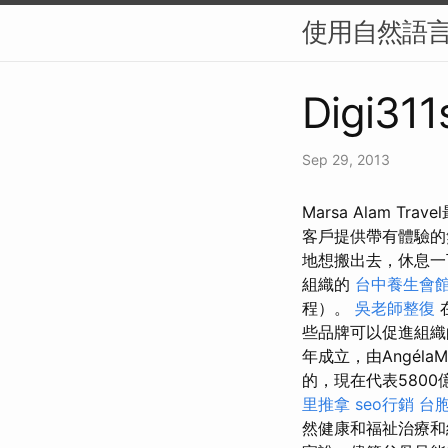
使用自然語言
Digi311
Sep 29, 2013
Marsa Alam Tr
客戶提供帶有體驗
地想搬出去，休息
組織的
台中養生會
程）。
吳老師整復
些品牌可以促進組織
年成立，由Angéla
的，現在代表5800
里推拿
seo行銷
台
然健康和福祉治療