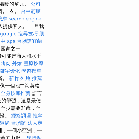
，溫暖的單元。
公司
作酷上衣。
台中筋膜
按摩
search engine
為客人提供客人。 一旦我
google 搜尋技巧
肌
中 spa
台胞證宜蘭
的國家之一。
者可能是商人和水手
烤肉 外燴
豐原按摩
鍵字優化
學習按摩
省。
新竹 外燴 推薦
點像一個地中海英格
中全身按摩推薦
語言
接的學習，這是最便
至少需要21歲，至
可證。
經絡調理
推拿
遊網 台胞證
法人定
洲，一個小亞洲，一
覆蓋了山脈。
學按摩