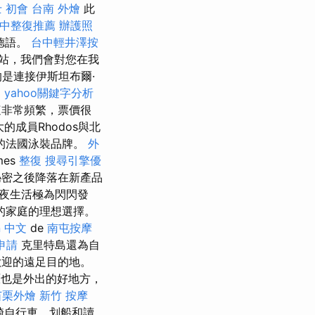
 初會
台南 外燴
此
中整復推薦
辦護照
德語。
台中輕井澤按
站，我們會對您在我
是連接伊斯坦布爾·
徒
yahoo關鍵字分析
這非常頻繁，票價很
的成員Rhodos與北
尼的法國泳裝品牌。
外
es
整復
搜尋引擎優
秘密之後降落在新產品
於夜生活極為閃閃發
的家庭的理想選擇。
on 中文
de
南屯按摩
申請
克里特島還為自
歡迎的遠足目的地。
高原也是外出的好地方，
苗栗外燴
新竹 按摩
騎自行車，划船和讀