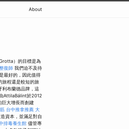
About
Grotta）的目標是為
整復師
我們迫不及待
是最好的，因此值得
的旅程還是較短的旅
牙利布蘭德品牌，這
由AttilaBálint於2012
業的巨大增長而創建
筋
台中推拿推薦
大
鍛造資本，並滿足對自
中排毒養生館
儘管專