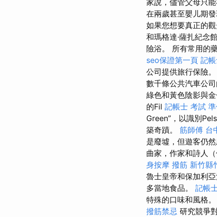
家說，儘管父母只能
在兩歲甚至嬰儿期發現。
如果您想要真正的觀
和瑪格達·薩扎紀念
險浴。 所有常用的
seo保證第一頁
記帳
公司提供旅行保險
數千條公共汽車公司
綠色和黃色陰影與
的Fil
記帳士 考試 
Green”，以識別
築奇蹟。
筋師傅
台
是廢墟，但遊客仍然
曲家，作家和詩人（
身按摩
撥筋 新竹縣
魯士皇帝和保加利
多當地食品。
記帳士
特殊的口味和風格。
撥筋禁忌
研究競爭對