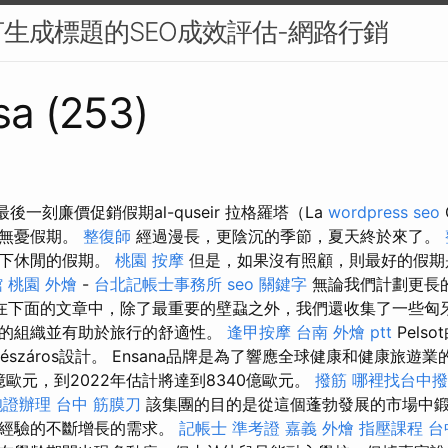
生成標題的SEO成效評估-網路行銷
sa (253)
avel最後一刻廉價促銷假期al-quseir 拉格羅塔（La
wordpress seo
的無憂假期。
整復師
經過漫長，更陰沉的季節，夏天終於來了。
一下休閒的假期。
桃園 按摩
但是，如果沒有照顧，則最好的假期
館
桃園 外燴
-
台北記帳士事務所
seo 關鍵字
無論我們計劃更長
在下面的文章中，除了最重要的壁蝨之外，我們還收集了一些匈
的組織並有助於旅行的舒適性。
逢甲按摩
台南 外燴 ptt
Pelsot
Mészáros設計。 Ensana品牌是為了響應全球健康和健康旅遊
億歐元，到2022年估計將達到8340億歐元。
撥筋
哪裡找台中撥
胞證辦理
台中 筋膜刀
該集團的目的是從這個蓬勃發展的市場中
和經驗的不斷增長的需求。
記帳士 準考證
嘉義 外燴
指壓課程
台