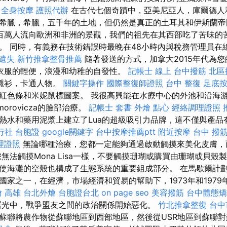
全身按摩
護照代辦
在古代七個奇蹟中，亞美尼亞人，庫爾德人
希臘，希臘，五千年的土地，但仍然是真正的土耳其和伊斯蘭
百萬人流向歐洲和非洲的景觀，我們的祖先在其西部吃了苦味的
。 同時，有義務在技術錯誤時最晚在48小時內與稅務管理員在
 遺失
新竹推拿整骨推薦
隨著發送的方式，加拿大2015年代為
衣服的輕便，浪漫和幼稚的自發性。
記帳士 線上
台中撥筋
北區
襯衫，卡通人物。
關鍵字操作
國際整復師證照
台中 整復
足底
紅色條和米妮鼠標圖案。 我很高興能在水療中心的外池和沿海
orovicza的臉部治療。
記帳士 套書
外燴 點心
經絡調理證照
熱水和藥用泥漿上建立了Lua的超級吸引力品牌，這不僅與產品
行社 台胞證
google關鍵字
台中按摩推薦ptt
附近按摩
台中 撥筋
理證照
無論哪種治療，您都一定能夠通過啟動觸摸來美化皮膚，
無法觸摸Mona Lisa一樣，不要觸摸珊瑚或購買由珊瑚或貝殼
使海灘的空殼也構成了生態系統的重要組成部分。 在馬歇爾計劃
國家之一，在經濟，市場經濟和貿易的幫助下，1973年和197
 高雄
台北外燴
台胞證台北
on page seo
美容撥筋
台中體態矯
的曙光中，戰爭盟友之間的政治關係開始惡化。
竹北推拿整復
台中
蘇聯將農作物從蘇聯地區到西部地區，然後從USR地區到蘇聯