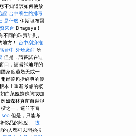
，但是您不知道該如何使放
胞證
台中養生館排毒
士 是什麼
伊斯坦布爾
資來台
Dhagaya！
有不同的珠寶計劃。
的地方！
台中刮痧推
筋台中
外燴廠商
所
麼
但是，請嘗試在迪
窗口，請嘗試迪拜的
個國家度過幾天或一
開胃菜包括經典的優
根本上重新考慮的概
如白菜餛飩鴨胸或咖
例如森林真菌自製餛
目標之一，這並不奇
 seo
但是，只能考
的奢侈品的地點。
拔
鬆的人都可以開始搜