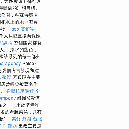
，大多數孩子都可以
是浪漫體驗的理想目標。
德公園，科蘇特廣場
園和水上的地中海冒
藥物。
seo 關鍵字
作人員或直接向保險
壓課程
整個國家都有
人。 湖水的藍色，
接該系列的每一部分
eo agency
Pelso-
有幾個考古發現和建
 整復
宮殿現在主要
酒店曾經曾被著名作
I。
身體按摩課程
全
ompany
維爾莫斯普
品之一，用於準備許
作的著名的希臘菜餚，具有
詞好。
素食 外燴 台北
中 抓龍筋
更改主要是