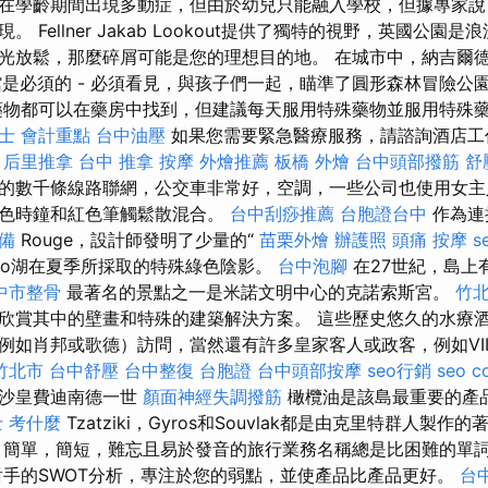
在學齡期間出現多動症，但由於幼兒只能融入學校，但據專家說
 Fellner Jakab Lookout提供了獨特的視野，英國公園
光放鬆，那麼碎屑可能是您的理想目的地。 在城市中，納吉爾
館是必須的 - 必須看見，與孩子們一起，瞄準了圓形森林冒險公
藥物都可以在藥房中找到，但建議每天服用特殊藥物並服用特殊
士 會計重點
台中油壓
如果您需要緊急醫療服務，請諮詢酒店工
。
后里推拿
台中 推拿
按摩
外燴推薦
板橋 外燴
台中頭部撥筋
舒
的數千條線路聯網，公交車非常好，空調，一些公司也使用女主
金色時鐘和紅色筆觸鬆散混合。
台中刮痧推薦
台胞證台中
作為連
準備
Rouge，設計師發明了少量的“
苗栗外燴
辦護照
頭痛 按摩
s
Pelso湖在夏季所採取的特殊綠色陰影。
台中泡腳
在27世紀，島上
中市整骨
最著名的景點之一是米諾文明中心的克諾索斯宮。
竹北
欣賞其中的壁畫和特殊的建築解決方案。 這些歷史悠久的水療
例如肖邦或歌德）訪問，當然還有許多皇家客人或政客，例如VI
竹北市
台中舒壓
台中整復
台胞證
台中頭部按摩
seo行銷
seo c
亞沙皇費迪南德一世
顏面神經失調撥筋
橄欖油是該島最重要的產
 考什麼
Tzatziki，Gyros和Souvlak都是由克里特群人製
 簡單，簡短，難忘且易於發音的旅行業務名稱總是比困難的單
手的SWOT分析，專注於您的弱點，並使產品比產品更好。
台