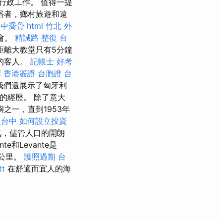
行政工作。 值得一提
浴者，鄉村旅遊和遠
台中喬骨
html
竹北 外
會。
精誠路 整復 台
距離大教堂只有5分鐘
的客人。
記帳士 好考
摩
香港簽證 台胞證
台
我們還展示了匈牙利
的經歷。 除了意大
之一，直到1953年
復台中
如何設立投資
氛，儘管人口的開朗
ante和Levante是
約公里。
護照過期
台
t
在舒適而宜人的海