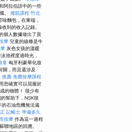
和阿拉伯語中的一些
帝國。
撥筋課程
竹北
苦味麵包，在東端，
線收到的收入記錄。
您的個人數據做出了貢
按摩
兒童的線條是牛
按摩
灰色女孩的溫暖
游泳池裡度過時光，
推拿
匈牙利豪華化妝
有關，而且還涉及
 推薦
免費按摩課程
而您確實可以屈服於
製成的物體！ 很少有
的幫助下，NSK很
9年的石油危機無法遏
正
記帳士 準備多久
市按摩
作為這一過程
對蘇聯地區的回應。